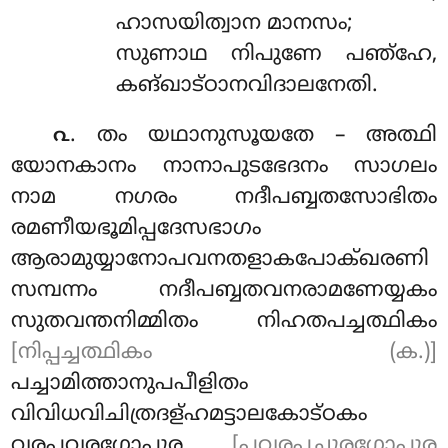
ഹാസയിത്വാന മാനസം;
സുണാഥ നിപുണേ പഞ്ഹേ,
കങ്ഖാട്ഠാനവിദാലനേതി.
. തം യഥാനുസൂയതേ – അത്ഥി
൨
യോനകാനം നാനാപുടഭേദനം സാഗലം
നാമ നഗരം നദീപബ്ബതസോഭിതം
രമണീയഭൂമിപ്പദേസഭാഗം
ആരാമുയ്യാനോപവനതളാകപോക്ഖരണി
സമ്പന്നം നദീപബ്ബതവനരാമണേയ്യകം
സുതവന്തനിമ്മിതം നിഹതപച്ചത്ഥികം
[നിപ്പച്ചത്ഥികം (ക.)]
പച്ചാമിത്താനുപപീളിതം
വിവിധവിചിത്രദള്ഹമട്ടാലകോട്ഠകം
വരപവരഗോപുര
[പവരപചുരഗോപുര