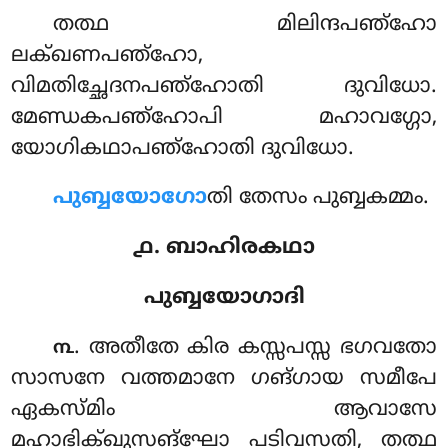
തത്ഥ മിലിന്ദപഞ്ഹോ
ലക്ഖണപഞ്ഹോ,
വിമതിച്ഛേദനപഞ്ഹോതി ദുവിധോ.
മേണ്ഡകപഞ്ഹോപി മഹാവഗ്ഗോ,
യോഗികഥാപഞ്ഹോതി ദുവിധോ.
പുബ്ബയോഗോ
തി തേസം പുബ്ബകമ്മം.
൧. ബാഹിരകഥാ
പുബ്ബയോഗാദി
. അതീതേ
കിര കസ്സപസ്സ ഭഗവതോ
൩
സാസനേ വത്തമാനേ ഗങ്ഗായ സമീപേ
ഏകസ്മിം ആവാസേ
മഹാഭിക്ഖുസങ്ഘോ പടിവസതി, തത്ഥ