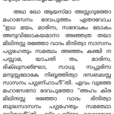
അഥ ഖോ ആയസ്മാ അസ്സഗുത്തോ
മഹാസേനം ദേവപുത്തം ഏതദവോച
‘‘ഇധ മയം, മാരിസ, സദേവകം ലോകം
അനുവിലോകയമാനാ അഞ്ഞത്ര തയാ
മിലിന്ദസ്സ രഞ്ഞോ വാദം ഭിന്ദിത്വാ സാസനം
പഗ്ഗഹേതും സമത്ഥം അഞ്ഞം കഞ്ചി ന
പസ്സാമ, യാചതി തം, മാരിസ,
ഭിക്ഖുസങ്ഘോ, സാധു സപ്പുരിസ
മനുസ്സലോകേ നിബ്ബത്തിത്വാ ദസബലസ്സ
സാസനം പഗ്ഗണ്ഹാഹീ’’തി. ഏവം വുത്തേ
മഹാസേനോ ദേവപുത്തോ ‘‘അഹം കിര
മിലിന്ദസ്സ രഞ്ഞോ വാദം ഭിന്ദിത്വാ
ബുദ്ധസാസനം പഗ്ഗഹേതും സമത്ഥോ