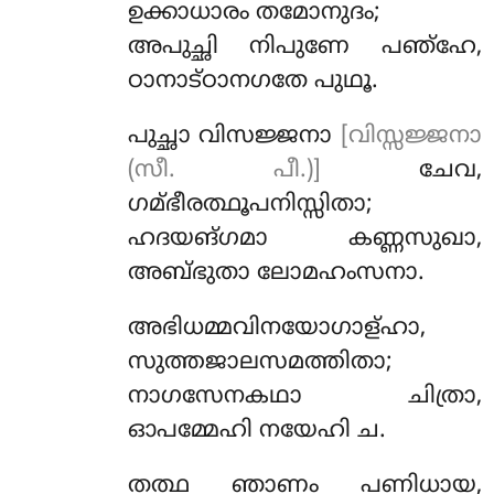
ഉക്കാധാരം തമോനുദം;
അപുച്ഛി നിപുണേ പഞ്ഹേ,
ഠാനാട്ഠാനഗതേ പുഥൂ.
പുച്ഛാ വിസജ്ജനാ
[വിസ്സജ്ജനാ
(സീ. പീ.)]
ചേവ,
ഗമ്ഭീരത്ഥൂപനിസ്സിതാ;
ഹദയങ്ഗമാ കണ്ണസുഖാ,
അബ്ഭുതാ ലോമഹംസനാ.
അഭിധമ്മവിനയോഗാള്ഹാ,
സുത്തജാലസമത്തിതാ;
നാഗസേനകഥാ ചിത്രാ,
ഓപമ്മേഹി നയേഹി ച.
തത്ഥ
ഞാണം പണിധായ,