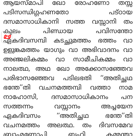
ആയസ്മാപി ഖോ രോഹണോ തസ്സ
പടിസന്ധിഗ്ഗഹണതോ പട്ഠായ
ദസമാസാധികാനി സത്ത വസ്സാനി തം
കുലം പിണ്ഡായ പവിസന്തോ
📜
ഏകദിവസമ്പി കടച്ഛുമത്തം ഭത്തം വാ
ഉളുങ്കമത്തം യാഗും വാ അഭിവാദനം വാ
അഞ്ജലികമ്മം വാ സാമീചികമ്മം വാ
നാലത്ഥ, അഥ ഖോ അക്കോസഞ്ഞേവ
പരിഭാസഞ്ഞേവ പടിലഭതി ‘‘അതിച്ഛഥ
ഭന്തേ’’തി വചനമത്തമ്പി വത്താ നാമ
നാഹോസി, ദസമാസാധികാനം പന
സത്തന്നം വസ്സാനം അച്ചയേന
ഏകദിവസം ‘‘അതിച്ഛഥ ഭന്തേ’’തി
വചനമത്തം അലത്ഥ. തം ദിവസമേവ
ബ്രാഹ്മണോപി ബഹി കമ്മന്താ