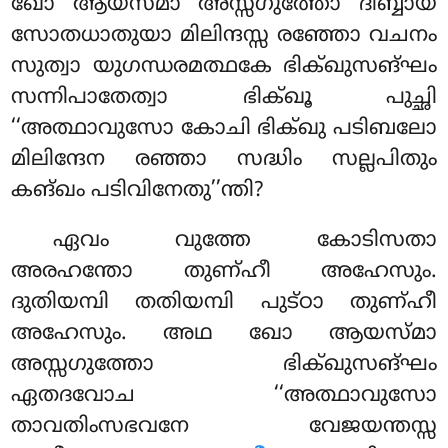
ഖോ ആയസ്മാ അസ്സഗുത്തോ ദിബ്ബായ
സോതധാതുയാ മിലിന്ദസ്സ രഞ്ഞോ വചനം
സുത്വാ യുഗന്ധരമത്ഥകേ ഭിക്ഖുസങ്ഘം
സന്നിപാതേത്വാ ഭിക്ഖൂ പുച്ഛി
‘‘അത്ഥാവുസോ കോചി ഭിക്ഖു പടിബലോ
മിലിന്ദേന രഞ്ഞാ സദ്ധിം സല്ലപിതും
കങ്ഖം പടിവിനേതു’’ന്തി?
ഏവം വുത്തേ കോടിസതാ
അരഹന്തോ തുണ്ഹീ അഹേസും.
ദുതിയമ്പി തതിയമ്പി പുട്ഠാ തുണ്ഹീ
അഹേസും. അഥ ഖോ ആയസ്മാ
അസ്സഗുത്തോ ഭിക്ഖുസങ്ഘം
ഏതദവോച ‘‘അത്ഥാവുസോ
താവതിംസഭവനേ വേജയന്തസ്സ