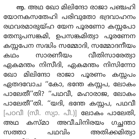
. അഥ ഖോ മിലിന്ദോ രാജാ പഞ്ചഹി
൬
യോനകസതേഹി പരിവുതോ ഭദ്രവാഹനം
രഥവരമാരുയ്ഹ യേന പൂരണോ കസ്സപോ
തേനുപസങ്കമി, ഉപസങ്കമിത്വാ
പൂരണേന
കസ്സപേന സദ്ധിം സമ്മോദി, സമ്മോദനീയം
കഥം സാരണീയം വീതിസാരേത്വാ
ഏകമന്തം നിസീദി, ഏകമന്തം നിസിന്നോ
ഖോ മിലിന്ദോ രാജാ പൂരണം കസ്സപം
ഏതദവോച ‘‘കോ, ഭന്തേ കസ്സപ, ലോകം
പാലേതീ’’തി? ‘‘പഥവീ, മഹാരാജ
, ലോകം
പാലേതീ’’തി. ‘‘യദി, ഭന്തേ കസ്സപ, പഥവീ
[പഠവീ (സീ. സ്യാ. പീ.)]
ലോകം പാലേതി,
അഥ കസ്മാ അവീചിനിരയം ഗച്ഛന്താ
സത്താ പഥവിം അതിക്കമിത്വാ