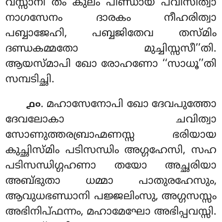
വസ്സാനി തം കുലം പിണ്ഡായ പവിസിത്വാ
നാഗസേനം ദാരകം നീഹരിത്വാ
പബ്ബാജേഹി, പബ്ബജിതേവ തസ്മിം
ദണ്ഡകമ്മതോ മുച്ചിസ്സസീ’’തി.
ആയസ്മാപി ഖോ രോഹണോ ‘‘സാധൂ’’തി
സമ്പടിച്ഛി.
. മഹാസേനോപി ഖോ ദേവപുത്തോ
൧൦
ദേവലോകാ ചവിത്വാ
സോണുത്തരബ്രാഹ്മണസ്സ ഭരിയായ
കുച്ഛിസ്മിം പടിസന്ധിം അഗ്ഗഹേസി, സഹ
പടിസന്ധിഗ്ഗഹണാ തയോ അച്ഛരിയാ
അബ്ഭുതാ ധമ്മാ പാതുരഹേസും,
ആവുധഭണ്ഡാനി പജ്ജലിംസു, അഗ്ഗസസ്സം
അഭിനിപ്ഫന്നം, മഹാമേഘോ അഭിപ്പവസ്സി.