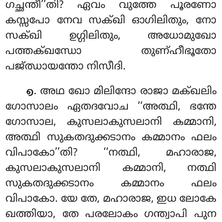
ഗച്ഛന്തീ’’തി? ഏവം വുത്തേ പൂരണോ
കസ്സപോ നേവ സക്ഖി ഓഗിലിതും, നോ
സക്ഖി ഉഗ്ഗിലിതും, അധോമുഖോ
പത്തക്ഖന്ധോ തുണ്ഹീഭൂതോ
പജ്ഝായന്തോ നിസീദി.
. അഥ ഖോ മിലിന്ദോ രാജാ മക്ഖലിം
൭
ഗോസാലം ഏതദവോച ‘‘അത്ഥി, ഭന്തേ
ഗോസാല, കുസലാകുസലാനി കമ്മാനി,
അത്ഥി സുകതദുക്കടാനം കമ്മാനം ഫലം
വിപാകോ’’തി? ‘‘നത്ഥി, മഹാരാജ,
കുസലാകുസലാനി കമ്മാനി, നത്ഥി
സുകതദുക്കടാനം കമ്മാനം ഫലം
വിപാകോ. യേ തേ, മഹാരാജ, ഇധ ലോകേ
ഖത്തിയാ, തേ പരലോകം ഗന്ത്വാപി പുന