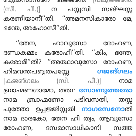
ബുദ്ധസാസനേ ഭിജ്ജന്തേ
[പലുജ്ജന്തേ
(സീ. പീ.)]
ന പസ്സസി സങ്ഘസ്സ
കരണീയാനീ’’തി. ‘‘അമനസികാരോ മേ,
ഭന്തേ, അഹോസീ’’തി.
‘‘തേന
, ഹാവുസോ രോഹണ,
ദണ്ഡകമ്മം കരോഹീ’’തി. ‘‘കിം, ഭന്തേ,
കരോമീ’’തി? ‘‘അത്ഥാവുസോ രോഹണ,
ഹിമവന്തപബ്ബതപസ്സേ
ഗജങ്ഗലം
[കജങ്ഗലം (സീ. പീ.)]
നാമ
ബ്രാഹ്മണഗാമോ, തത്ഥ
സോണുത്തരോ
നാമ ബ്രാഹ്മണോ പടിവസതി, തസ്സ
പുത്തോ ഉപ്പജ്ജിസ്സതി
നാഗസേനോ
തി
നാമ ദാരകോ, തേന ഹി ത്വം, ആവുസോ
രോഹണ, ദസമാസാധികാനി സത്ത