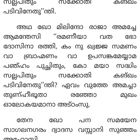
സല്ലപിതും സക്കോതി കങ്ഖം
പടിവിനേതു’’ന്തി.
അഥ
ഖോ മിലിന്ദോ രാജാ അമച്ചേ
ആമന്തേസി ‘‘രമണീയാ വത ഭോ
ദോസിനാ രത്തി, കം നു ഖ്വജ്ജ സമണം
വാ ബ്രാഹ്മണം വാ ഉപസങ്കമേയ്യാമ
പഞ്ഹം പുച്ഛിതും, കോ മയാ സദ്ധിം
സല്ലപിതും സക്കോതി കങ്ഖം
പടിവിനേതു’’ന്തി? ഏവം വുത്തേ അമച്ചാ
തുണ്ഹീഭൂതാ രഞ്ഞോ മുഖം
ഓലോകയമാനാ അട്ഠംസു.
തേന ഖോ പന സമയേന
സാഗലനഗരം ദ്വാദസ വസ്സാനി സുഞ്ഞം