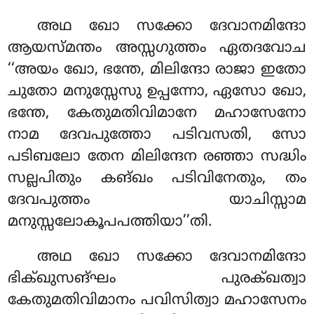
അഥ
ഖോ സക്കോ ദേവാനമിന്ദോ
ആയസ്മന്തം അസ്സഗുത്തം ഏതദവോച
‘‘അയം ഖോ, ഭന്തേ, മിലിന്ദോ രാജാ ഇതോ
ചുതോ മനുസ്സേസു ഉപ്പന്നോ, ഏസോ ഖോ,
ഭന്തേ, കേതുമതിവിമാനേ മഹാസേനോ
നാമ ദേവപുത്തോ പടിവസതി, സോ
പടിബലോ തേന
മിലിന്ദേന രഞ്ഞാ സദ്ധിം
സല്ലപിതും കങ്ഖം പടിവിനേതും, തം
ദേവപുത്തം യാചിസ്സാമ
മനുസ്സലോകൂപപത്തിയാ’’തി.
അഥ ഖോ സക്കോ ദേവാനമിന്ദോ
ഭിക്ഖുസങ്ഘം പുരക്ഖത്വാ
കേതുമതിവിമാനം പവിസിത്വാ മഹാസേനം