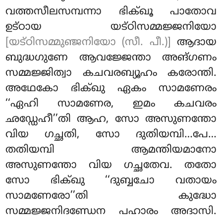
വത്തസീലസമ്പന്നാ ഭിക്ഖൂ പാതോവ
ഉട്ഠായ യട്ഠിസമ്മജ്ജനിയോ
[യട്ഠിസമ്മുഞ്ജനിയോ (സീ. പീ.)]
ആദായ
ബുദ്ധഗുണേ ആവജ്ജേന്താ അങ്ഗണം
സമ്മജ്ജിത്വാ കചവരബ്യൂഹം കരോന്തി.
അഥേകോ ഭിക്ഖു ഏകം സാമണേരം
‘‘ഏഹി സാമണേര, ഇമം കചവരം
ഛഡ്ഡേഹീ’’തി ആഹ, സോ അസുണന്തോ
വിയ ഗച്ഛതി, സോ ദുതിയമ്പി…പേ…
തതിയമ്പി ആമന്തിയമാനോ
അസുണന്തോ വിയ ഗച്ഛതേവ. തതോ
സോ ഭിക്ഖു ‘‘ദുബ്ബചോ വതായം
സാമണേരോ’’തി കുദ്ധോ
സമ്മജ്ജനിദണ്ഡേന
പഹാരം അദാസി.