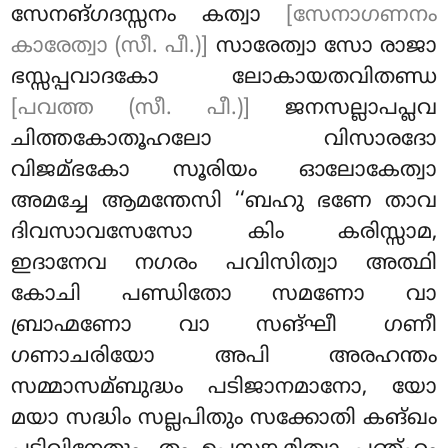
സേനങ്ഗദസ്സനം കത്വാ
[സേനാഗണനം
കാരേത്വാ (സീ. പീ.)]
സാരേത്വാ സോ രാജാ
ഭസ്സപ്പവാദകോ ലോകായതവിതണ്ഡ
[പവത്ത (സീ. പീ.)]
ജനസല്ലാപപ്ലവ
ചിത്തകോതൂഹലോ വിസാരദോ
വിജമ്ഭകോ സൂരിയം ഓലോകേത്വാ
അമച്ചേ ആമന്തേസി ‘‘ബഹു ഭണേ താവ
ദിവസാവസേസോ കിം കരിസ്സാമ,
ഇദാനേവ നഗരം പവിസിത്വാ അത്ഥി
കോചി പണ്ഡിതോ സമണോ വാ
ബ്രാഹ്മണോ വാ സങ്ഘീ ഗണീ
ഗണാചരിയോ അപി അരഹന്തം
സമ്മാസമ്ബുദ്ധം പടിജാനമാനോ, യോ
മയാ സദ്ധിം സല്ലപിതും സക്കോതി കങ്ഖം