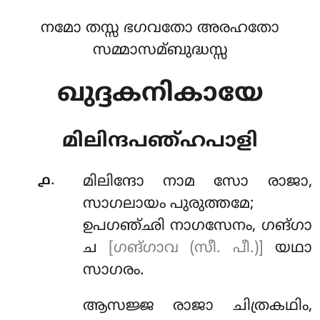
നമോ തസ്സ ഭഗവതോ അരഹതോ
സമ്മാസമ്ബുദ്ധസ്സ
ഖുദ്ദകനികായേ
മിലിന്ദപഞ്ഹപാളി
.
൧
മിലിന്ദോ
നാമ സോ രാജാ,
സാഗലായം പുരുത്തമേ;
ഉപഗഞ്ഛി നാഗസേനം, ഗങ്ഗാ
ച
[ഗങ്ഗാവ (സീ. പീ.)]
യഥാ
സാഗരം.
ആസജ്ജ രാജാ ചിത്രകഥിം,