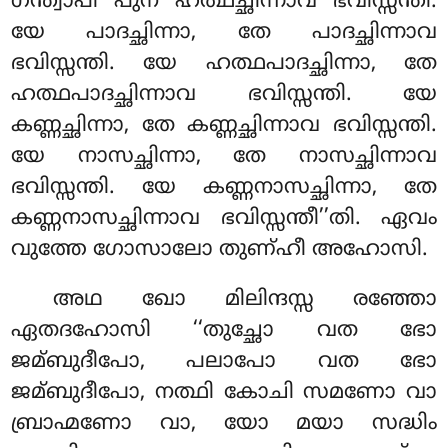
ഗന്ത്വാപി പുന ഹത്ഥച്ഛിന്നാവ ഭവിസ്സന്തി.
യേ പാദച്ഛിന്നാ, തേ പാദച്ഛിന്നാവ
ഭവിസ്സന്തി. യേ ഹത്ഥപാദച്ഛിന്നാ, തേ
ഹത്ഥപാദച്ഛിന്നാവ ഭവിസ്സന്തി. യേ
കണ്ണച്ഛിന്നാ, തേ കണ്ണച്ഛിന്നാവ ഭവിസ്സന്തി.
യേ നാസച്ഛിന്നാ, തേ നാസച്ഛിന്നാവ
ഭവിസ്സന്തി. യേ കണ്ണനാസച്ഛിന്നാ, തേ
കണ്ണനാസച്ഛിന്നാവ ഭവിസ്സന്തീ’’തി. ഏവം
വുത്തേ ഗോസാലോ തുണ്ഹീ അഹോസി.
അഥ ഖോ മിലിന്ദസ്സ രഞ്ഞോ
ഏതദഹോസി ‘‘തുച്ഛോ വത ഭോ
ജമ്ബുദീപോ, പലാപോ വത ഭോ
ജമ്ബുദീപോ, നത്ഥി കോചി സമണോ വാ
ബ്രാഹ്മണോ വാ, യോ മയാ സദ്ധിം