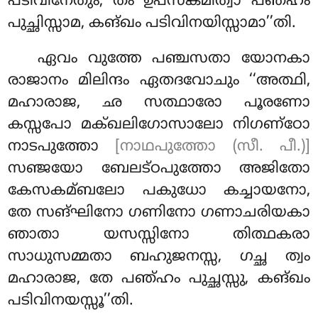
പടിവിനേതും, തം ഉപസങ്കമിത്വാ പഞ്ഹം
പുച്ഛിസ്സാമ, കങ്ഖം പടിവിനയിസ്സാമാ’’തി.
ഏവം വുത്തേ പഞ്ചസതാ യോനകാ
രാജാനം മിലിന്ദം ഏതദവോചും ‘‘അത്ഥി,
മഹാരാജ, ഛ സത്ഥാരോ പൂരണോ
കസ്സപോ മക്ഖലിഗോസാലോ നിഗണ്ഠോ
നാടപുത്തോ
[നാഥപുത്തോ (സീ. പീ.)]
സഞ്ജയോ ബേലട്ഠപുത്തോ അജിതോ
കേസകമ്ബലോ പകുധോ കച്ചായനോ,
തേ സങ്ഘിനോ ഗണിനോ ഗണാചരിയകാ
ഞാതാ യസസ്സിനോ തിത്ഥകരാ
സാധുസമ്മതാ ബഹുജനസ്സ, ഗച്ഛ ത്വം
മഹാരാജ, തേ പഞ്ഹം പുച്ഛസ്സു, കങ്ഖം
പടിവിനയസ്സൂ’’തി.