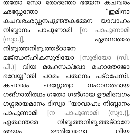
തതോ സോ രോദന്തോ ഭയേന കചവരം
ഛഡ്ഡേന്തോ ‘‘ഇമിനാ
കചവരഛഡ്ഡനപുഞ്ഞകമ്മേന യാവാഹം
നിബ്ബാനം പാപുണാമി
[ന പാപുണാമി
(സ്യാ.)]
, ഏത്ഥന്തരേ
നിബ്ബത്തനിബ്ബത്തട്ഠാനേ
മജ്ഝന്ഹികസൂരിയോ
[സുരിയോ (സീ.
പീ.)]
വിയ മഹേസക്ഖോ മഹാതേജോ
ഭവേയ്യ’’ന്തി പഠമം പത്ഥനം പട്ഠപേസി.
കചവരം ഛഡ്ഡേത്വാ നഹാനത്ഥായ
ഗങ്ഗാതിത്ഥം ഗതോ ഗങ്ഗായ ഊമിവേഗം
ഗഗ്ഗരായമാനം ദിസ്വാ ‘‘യാവാഹം നിബ്ബാനം
പാപുണാമി
[ന പാപുണാമി (സ്യാ.)]
,
ഏത്ഥന്തരേ നിബ്ബത്തനിബ്ബത്തട്ഠാനേ
അയം ഊമിവേഗോ വിയ