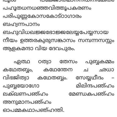
പൂരം പജ്ജോതമാനനിധിനികേതം
പഹൂതധനധഞ്ഞവിത്തൂപകരണം
പരിപുണ്ണകോസകോട്ഠാഗാരം
ബഹ്വന്നപാനം
ബഹുവിധഖജ്ജഭോജ്ജലേയ്യപേയ്യസായ
നീയം ഉത്തരകുരുസങ്കാസം സമ്പന്നസസ്സം
ആളകമന്ദാ വിയ ദേവപുരം.
ഏത്ഥ ഠത്വാ തേസം പുബ്ബകമ്മം
കഥേതബ്ബം, കഥേന്തേന ച ഛധാ
വിഭജിത്വാ കഥേതബ്ബം. സേയ്യഥീദം –
പുബ്ബയോഗോ മിലിന്ദപഞ്ഹം
ലക്ഖണപഞ്ഹം മേണ്ഡകപഞ്ഹം
അനുമാനപഞ്ഹം
ഓപമ്മകഥാപഞ്ഹന്തി.