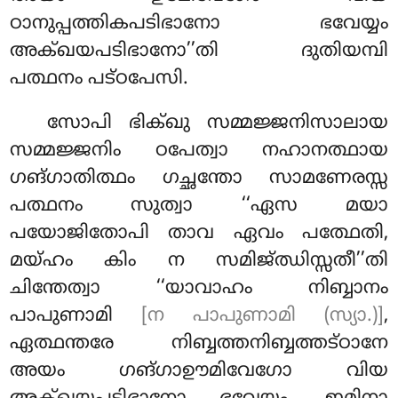
ഠാനുപ്പത്തികപടിഭാനോ ഭവേയ്യം
അക്ഖയപടിഭാനോ’’തി ദുതിയമ്പി
പത്ഥനം പട്ഠപേസി.
സോപി ഭിക്ഖു സമ്മജ്ജനിസാലായ
സമ്മജ്ജനിം ഠപേത്വാ നഹാനത്ഥായ
ഗങ്ഗാതിത്ഥം ഗച്ഛന്തോ സാമണേരസ്സ
പത്ഥനം സുത്വാ ‘‘ഏസ മയാ
പയോജിതോപി താവ ഏവം പത്ഥേതി,
മയ്ഹം കിം ന സമിജ്ഝിസ്സതീ’’തി
ചിന്തേത്വാ ‘‘യാവാഹം നിബ്ബാനം
പാപുണാമി
[ന പാപുണാമി (സ്യാ.)]
,
ഏത്ഥന്തരേ നിബ്ബത്തനിബ്ബത്തട്ഠാനേ
അയം ഗങ്ഗാഊമിവേഗോ വിയ