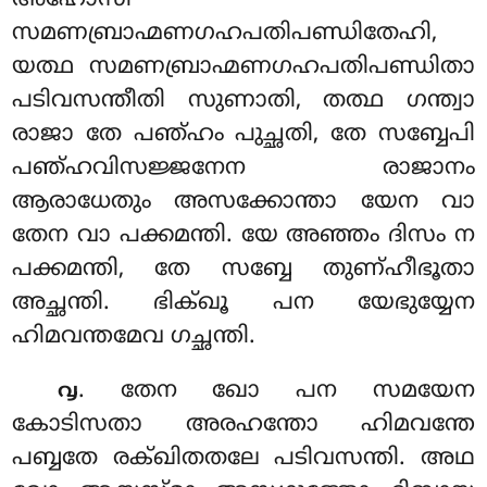
അഹോസി
സമണബ്രാഹ്മണഗഹപതിപണ്ഡിതേഹി,
യത്ഥ സമണബ്രാഹ്മണഗഹപതിപണ്ഡിതാ
പടിവസന്തീതി സുണാതി, തത്ഥ ഗന്ത്വാ
രാജാ തേ പഞ്ഹം പുച്ഛതി, തേ
സബ്ബേപി
പഞ്ഹവിസജ്ജനേന രാജാനം
ആരാധേതും അസക്കോന്താ യേന വാ
തേന വാ പക്കമന്തി. യേ അഞ്ഞം ദിസം ന
പക്കമന്തി, തേ സബ്ബേ തുണ്ഹീഭൂതാ
അച്ഛന്തി. ഭിക്ഖൂ പന യേഭുയ്യേന
ഹിമവന്തമേവ ഗച്ഛന്തി.
. തേന ഖോ പന സമയേന
൮
കോടിസതാ അരഹന്തോ ഹിമവന്തേ
പബ്ബതേ രക്ഖിതതലേ പടിവസന്തി. അഥ