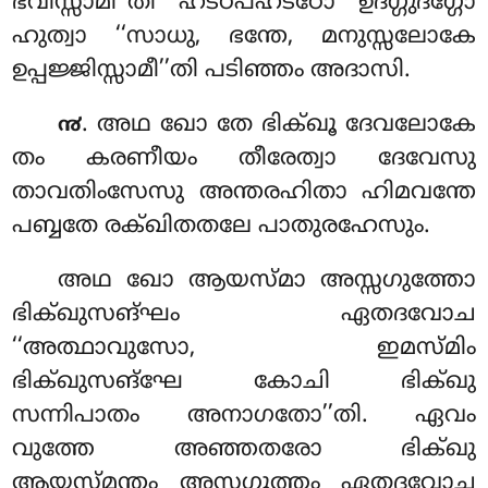
ഭവിസ്സാമീ’’തി ഹട്ഠപഹട്ഠോ ഉദഗ്ഗുദഗ്ഗോ
ഹുത്വാ ‘‘സാധു, ഭന്തേ, മനുസ്സലോകേ
ഉപ്പജ്ജിസ്സാമീ’’തി പടിഞ്ഞം അദാസി.
. അഥ ഖോ തേ ഭിക്ഖൂ ദേവലോകേ
൯
തം കരണീയം തീരേത്വാ ദേവേസു
താവതിംസേസു അന്തരഹിതാ ഹിമവന്തേ
പബ്ബതേ രക്ഖിതതലേ പാതുരഹേസും.
അഥ ഖോ ആയസ്മാ അസ്സഗുത്തോ
ഭിക്ഖുസങ്ഘം ഏതദവോച
‘‘അത്ഥാവുസോ, ഇമസ്മിം
ഭിക്ഖുസങ്ഘേ കോചി ഭിക്ഖു
സന്നിപാതം അനാഗതോ’’തി. ഏവം
വുത്തേ അഞ്ഞതരോ ഭിക്ഖു
ആയസ്മന്തം അസ്സഗുത്തം ഏതദവോച