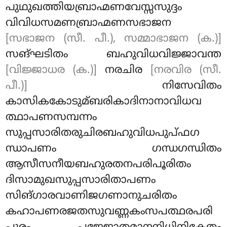
പുഥുഖത്തിയബ്രാഹ്മണവേസ്സസുദ്ദം
വിവിധസമണബ്രാഹ്മണസഭാജന
[സഭാജന (സീ. പീ.), സമ്മാഭാജന (ക.)]
സങ്ഘടിതം ബഹുവിധവിജ്ജാവന്ത
[വിജ്ജാധര (ക.)]
നരചിര
[നരവിര (സീ.
പീ.)]
നിസേവിതം
കാസികകോടുമ്ബരികാദിനാനാവിധവ
ത്ഥാപണസമ്പന്നം
സുപ്പസാരിതരുചിരബഹുവിധപുപ്ഫഗ
ന്ധാപണം ഗന്ധഗന്ധിതം
ആസീസനീയബഹുരതനപരിപൂരിതം
ദിസാമുഖസുപ്പസാരിതാപണം
സിങ്ഗാരവാണിജഗണാനുചരിതം
കഹാപണരജതസുവണ്ണകംസപത്ഥരപരി