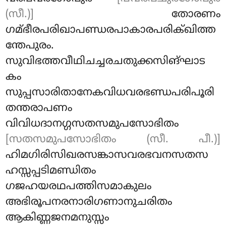
(സീ.)]
തോരണം
ഗമ്ഭീരപരിഖാപണ്ഡരപാകാരപരിക്ഖിത്ത
ന്തേപുരം.
സുവിഭത്തവീഥിചച്ചരചതുക്കസിങ്ഘാട
കം
സുപ്പസാരിതാനേകവിധവരഭണ്ഡപരിപൂരി
തന്തരാപണം
വിവിധദാനഗ്ഗസതസമുപസോഭിതം
[സതസമുപസോഭിതം (സീ. പീ.)]
ഹിമഗിരിസിഖരസങ്കാസവരഭവനസതസ
ഹസ്സപ്പടിമണ്ഡിതം
ഗജഹയരഥപത്തിസമാകുലം
അഭിരൂപനരനാരിഗണാനുചരിതം
ആകിണ്ണജനമനുസ്സം