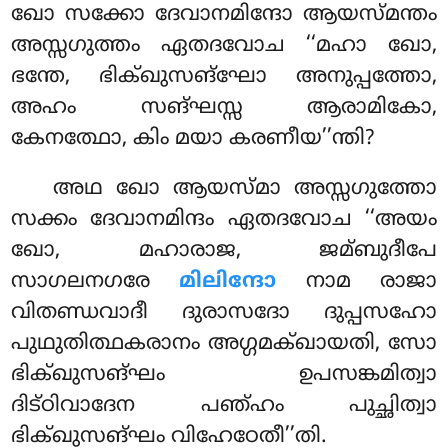
ഖോ സക്കോ ദേവാനമിന്ദോ ആയസ്മന്തം
അസ്സഗുത്തം ഏതദവോച ‘‘മഹാ ഖോ,
ഭന്തേ, ഭിക്ഖുസങ്ഘോ അനുപ്പത്തോ,
അഹം സങ്ഘസ്സ ആരാമികോ,
കേനത്ഥോ, കിം മയാ കരണീയ’’ന്തി?
അഥ ഖോ ആയസ്മാ അസ്സഗുത്തോ
സക്കം ദേവാനമിന്ദം ഏതദവോച ‘‘അയം
ഖോ, മഹാരാജ, ജമ്ബുദീപേ
സാഗലനഗരേ
മിലിന്ദോ
നാമ രാജാ
വിതണ്ഡവാദീ ദുരാസദോ
ദുപ്പസഹോ
പുഥുതിത്ഥകരാനം അഗ്ഗമക്ഖായതി, സോ
ഭിക്ഖുസങ്ഘം ഉപസങ്കമിത്വാ
ദിട്ഠിവാദേന പഞ്ഹം പുച്ഛിത്വാ
ഭിക്ഖുസങ്ഘം വിഹേഠേതീ’’തി.