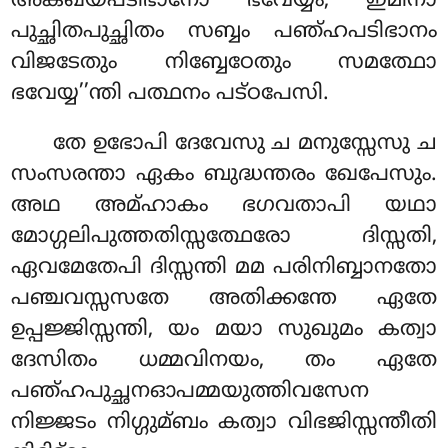
അക്ഖയപടിഭാനോ ഭവേയ്യം, ഇമിനാ
പുച്ഛിതപുച്ഛിതം സബ്ബം പഞ്ഹപടിഭാനം
വിജടേതും നിബ്ബേഠേതും സമത്ഥോ
ഭവേയ്യ’’ന്തി പത്ഥനം പട്ഠപേസി.
തേ ഉഭോപി ദേവേസു ച മനുസ്സേസു ച
സംസരന്താ ഏകം ബുദ്ധന്തരം ഖേപേസും.
അഥ അമ്ഹാകം ഭഗവതാപി യഥാ
മോഗ്ഗലിപുത്തതിസ്സത്ഥേരോ ദിസ്സതി,
ഏവമേതേപി ദിസ്സന്തി മമ പരിനിബ്ബാനതോ
പഞ്ചവസ്സസതേ
അതിക്കന്തേ ഏതേ
ഉപ്പജ്ജിസ്സന്തി, യം മയാ സുഖുമം കത്വാ
ദേസിതം ധമ്മവിനയം, തം ഏതേ
പഞ്ഹപുച്ഛനഓപമ്മയുത്തിവസേന
നിജ്ജടം നിഗ്ഗുമ്ബം കത്വാ വിഭജിസ്സന്തീതി