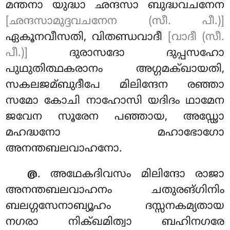
മന്തനാ യുദ്ധാ ഛന്ദസാ ബുദ്ധവചനേന
[ഛന്ദസാമുദ്ദവചനേന (സീ. പീ.)]
ഏകൂനവീസതി, വിതണ്ഡവാദീ
[വാദീ (സീ.
പീ.)]
ദുരാസദോ ദുപ്പസഹോ
പുഥുതിത്ഥകരാനം അഗ്ഗമക്ഖായതി,
സകലജമ്ബുദീപേ മിലിന്ദേന രഞ്ഞാ
സമോ കോചി നാഹോസി യദിദം ഥാമേന
ജവേന സൂരേന പഞ്ഞായ, അഡ്ഢോ
മഹദ്ധനോ മഹാഭോഗോ
അനന്തബലവാഹനോ.
. അഥേകദിവസം മിലിന്ദോ രാജാ
൫
അനന്തബലവാഹനം ചതുരങ്ഗിനിം
ബലഗ്ഗസേനാബ്യൂഹം ദസ്സനകമ്യതായ
നഗരാ നിക്ഖമിത്വാ ബഹിനഗരേ