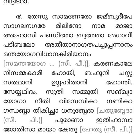
നിദ്ദിട്ഠാ.
. തേസു
സാമണേരോ ജമ്ബുദീപേ
൪
സാഗലനഗരേ മിലിന്ദോ നാമ രാജാ
അഹോസി പണ്ഡിതോ ബ്യത്തോ മേധാവീ
പടിബലോ അതീതാനാഗതപച്ചുപ്പന്നാനം
മന്തയോഗവിധാനകിരിയാനം
[സമന്തയോഗ … (സീ. പീ.)]
, കരണകാലേ
നിസമ്മകാരീ ഹോതി, ബഹൂനി ചസ്സ
സത്ഥാനി ഉഗ്ഗഹിതാനി ഹോന്തി.
സേയ്യഥിദം, സുതി സമ്മുതി സങ്ഖ്യാ
യോഗാ നീതി വിസേസികാ ഗണികാ
ഗന്ധബ്ബാ തികിച്ഛാ ധനുബ്ബേദാ
[ചതുബ്ബേദാ
(സീ. പീ.)]
പുരാണാ ഇതിഹാസാ
ജോതിസാ മായാ കേതു
[ഹേതു (സീ. പീ.)]