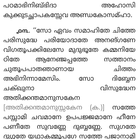
പഠമാഭിനിബ്ഭിദാ അഹോസി
കുക്കുടച്ഛാപകസ്സേവ അണ്ഡകോസമ്ഹാ.
. ‘‘സോ ഏവം സമാഹിതേ ചിത്തേ
൧൩
പരിസുദ്ധേ പരിയോദാതേ അനങ്ഗണേ
വിഗതൂപക്കിലേസേ മുദുഭൂതേ കമ്മനിയേ
ഠിതേ ആനേഞ്ജപ്പത്തേ സത്താനം
ചുതൂപപാതഞാണായ ചിത്തം
അഭിനിന്നാമേസിം
. സോ ദിബ്ബേന
ചക്ഖുനാ വിസുദ്ധേന
അതിക്കന്തമാനുസകേന
[അതിക്കന്തമാനുസ്സകേന (ക.)]
സത്തേ
പസ്സാമി ചവമാനേ ഉപപജ്ജമാനേ ഹീനേ
പണീതേ
സുവണ്ണേ ദുബ്ബണ്ണേ. സുഗതേ
ദുഗ്ഗതേ യഥാകമ്മൂപഗേ സത്തേ പജാനാമി