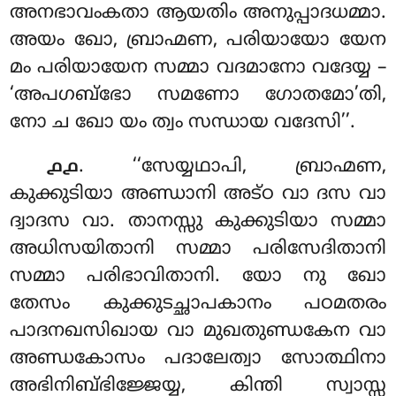
അനഭാവംകതാ ആയതിം അനുപ്പാദധമ്മാ.
അയം ഖോ, ബ്രാഹ്മണ, പരിയായോ യേന
മം പരിയായേന സമ്മാ വദമാനോ വദേയ്യ –
‘അപഗബ്ഭോ സമണോ ഗോതമോ’തി,
നോ ച ഖോ യം ത്വം സന്ധായ വദേസി’’.
. ‘‘സേയ്യഥാപി, ബ്രാഹ്മണ,
൧൧
കുക്കുടിയാ അണ്ഡാനി അട്ഠ വാ ദസ വാ
ദ്വാദസ വാ. താനസ്സു കുക്കുടിയാ സമ്മാ
അധിസയിതാനി സമ്മാ പരിസേദിതാനി
സമ്മാ പരിഭാവിതാനി. യോ നു ഖോ
തേസം കുക്കുടച്ഛാപകാനം പഠമതരം
പാദനഖസിഖായ വാ മുഖതുണ്ഡകേന വാ
അണ്ഡകോസം പദാലേത്വാ സോത്ഥിനാ
അഭിനിബ്ഭിജ്ജേയ്യ, കിന്തി സ്വാസ്സ