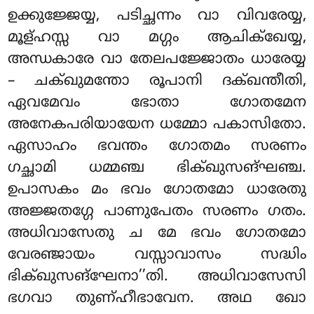
ഉക്കുജ്ജേയ്യ, പടിച്ഛന്നം വാ വിവരേയ്യ,
മൂള്ഹസ്സ വാ മഗ്ഗം ആചിക്ഖേയ്യ,
അന്ധകാരേ വാ തേലപജ്ജോതം ധാരേയ്യ
– ചക്ഖുമന്തോ രൂപാനി ദക്ഖന്തീതി,
ഏവമേവം ഭോതാ ഗോതമേന
അനേകപരിയായേന ധമ്മോ പകാസിതോ
.
ഏസാഹം ഭവന്തം ഗോതമം സരണം
ഗച്ഛാമി ധമ്മഞ്ച ഭിക്ഖുസങ്ഘഞ്ച.
ഉപാസകം മം ഭവം ഗോതമോ ധാരേതു
അജ്ജതഗ്ഗേ പാണുപേതം സരണം ഗതം.
അധിവാസേതു ച മേ ഭവം ഗോതമോ
വേരഞ്ജായം വസ്സാവാസം സദ്ധിം
ഭിക്ഖുസങ്ഘേനാ’’തി. അധിവാസേസി
ഭഗവാ തുണ്ഹീഭാവേന. അഥ ഖോ