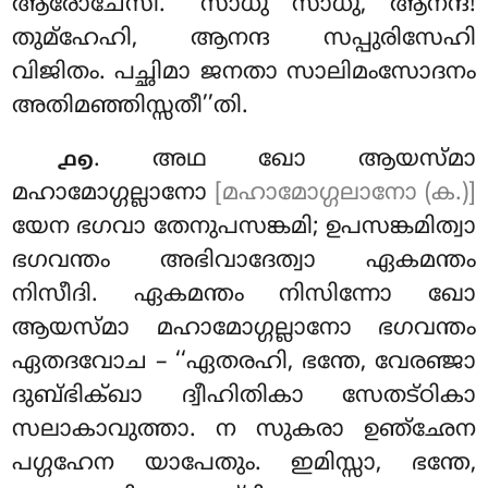
ആരോചേസി
. ‘‘സാധു സാധു, ആനന്ദ!
തുമ്ഹേഹി, ആനന്ദ സപ്പുരിസേഹി
വിജിതം. പച്ഛിമാ ജനതാ സാലിമംസോദനം
അതിമഞ്ഞിസ്സതീ’’തി.
. അഥ
ഖോ ആയസ്മാ
൧൭
മഹാമോഗ്ഗല്ലാനോ
[മഹാമോഗ്ഗലാനോ (ക.)]
യേന ഭഗവാ തേനുപസങ്കമി; ഉപസങ്കമിത്വാ
ഭഗവന്തം അഭിവാദേത്വാ ഏകമന്തം
നിസീദി. ഏകമന്തം നിസിന്നോ ഖോ
ആയസ്മാ മഹാമോഗ്ഗല്ലാനോ ഭഗവന്തം
ഏതദവോച – ‘‘ഏതരഹി, ഭന്തേ, വേരഞ്ജാ
ദുബ്ഭിക്ഖാ ദ്വീഹിതികാ സേതട്ഠികാ
സലാകാവുത്താ. ന സുകരാ ഉഞ്ഛേന
പഗ്ഗഹേന യാപേതും. ഇമിസ്സാ, ഭന്തേ,