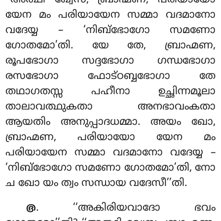
‘‘അത്ഥി ഖ്വേസ, ബ്രാഹ്മണ, പരിയായോ
യേന മം പരിയായേന സമ്മാ വദമാനോ
വദേയ്യ – ‘നിബ്ഭോഗോ സമണോ
ഗോതമോ’തി. യേ തേ, ബ്രാഹ്മണ,
രൂപഭോഗാ സദ്ദഭോഗാ ഗന്ധഭോഗാ
രസഭോഗാ ഫോട്ഠബ്ബഭോഗാ തേ
തഥാഗതസ്സ പഹീനാ ഉച്ഛിന്നമൂലാ
താലാവത്ഥുകതാ അനഭാവംകതാ
ആയതിം അനുപ്പാദധമ്മാ. അയം ഖോ,
ബ്രാഹ്മണ, പരിയായോ യേന മം
പരിയായേന സമ്മാ വദമാനോ വദേയ്യ –
‘നിബ്ഭോഗോ സമണോ ഗോതമോ’തി, നോ
ച ഖോ യം ത്വം സന്ധായ വദേസീ’’തി.
. ‘‘അകിരിയവാദോ
ഭവം
൫