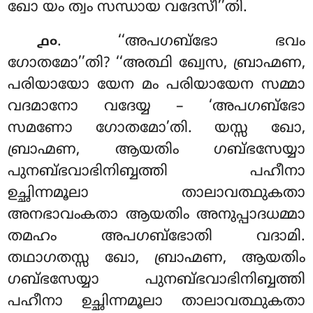
ഖോ യം ത്വം സന്ധായ വദേസീ’’തി.
. ‘‘അപഗബ്ഭോ ഭവം
൧൦
ഗോതമോ’’തി? ‘‘അത്ഥി ഖ്വേസ, ബ്രാഹ്മണ,
പരിയായോ യേന മം പരിയായേന സമ്മാ
വദമാനോ വദേയ്യ – ‘അപഗബ്ഭോ
സമണോ ഗോതമോ’തി. യസ്സ ഖോ,
ബ്രാഹ്മണ, ആയതിം ഗബ്ഭസേയ്യാ
പുനബ്ഭവാഭിനിബ്ബത്തി പഹീനാ
ഉച്ഛിന്നമൂലാ താലാവത്ഥുകതാ
അനഭാവംകതാ ആയതിം അനുപ്പാദധമ്മാ
തമഹം അപഗബ്ഭോതി വദാമി.
തഥാഗതസ്സ ഖോ, ബ്രാഹ്മണ, ആയതിം
ഗബ്ഭസേയ്യാ പുനബ്ഭവാഭിനിബ്ബത്തി
പഹീനാ ഉച്ഛിന്നമൂലാ താലാവത്ഥുകതാ