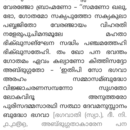
വേരഞ്ജോ ബ്രാഹ്മണോ – ‘‘സമണോ ഖലു,
ഭോ, ഗോതമോ സക്യപുത്തോ സക്യകുലാ
പബ്ബജിതോ വേരഞ്ജായം വിഹരതി
നളേരുപുചിമന്ദമൂലേ മഹതാ
ഭിക്ഖുസങ്ഘേന സദ്ധിം പഞ്ചമത്തേഹി
ഭിക്ഖുസതേഹി. തം ഖോ പന ഭവന്തം
ഗോതമം ഏവം കല്യാണോ കിത്തിസദ്ദോ
അബ്ഭുഗ്ഗതോ – ‘ഇതിപി സോ ഭഗവാ
അരഹം സമ്മാസമ്ബുദ്ധോ
വിജ്ജാചരണസമ്പന്നോ സുഗതോ
ലോകവിദൂ അനുത്തരോ
പുരിസദമ്മസാരഥി സത്ഥാ ദേവമനുസ്സാനം
ബുദ്ധോ ഭഗവാ
[ഭഗവാതി (സ്യാ.), ദീ. നി.
൧.൧൫൭, അബ്ഭുഗ്ഗതാകാരേന പന