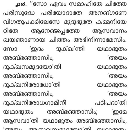
. ‘‘സോ ഏവം സമാഹിതേ ചിത്തേ
൧൪
പരിസുദ്ധേ പരിയോദാതേ അനങ്ഗണേ
വിഗതൂപക്കിലേസേ മുദുഭൂതേ കമ്മനിയേ
ഠിതേ ആനേഞ്ജപ്പത്തേ ആസവാനം
ഖയഞാണായ ചിത്തം അഭിനിന്നാമേസിം.
സോ ‘ഇദം ദുക്ഖ’ന്തി യഥാഭൂതം
അബ്ഭഞ്ഞാസിം, ‘അയം
ദുക്ഖസമുദയോ’തി യഥാഭൂതം
അബ്ഭഞ്ഞാസിം, ‘അയം
ദുക്ഖനിരോധോ’തി യഥാഭൂതം
അബ്ഭഞ്ഞാസിം, ‘അയം
ദുക്ഖനിരോധഗാമിനീ പടിപദാ’തി
യഥാഭൂതം
അബ്ഭഞ്ഞാസിം; ‘ഇമേ
ആസവാ’തി യഥാഭൂതം അബ്ഭഞ്ഞാസിം,