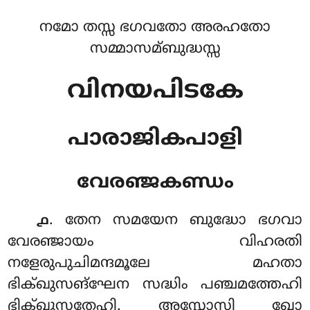
നമോ തസ്സ ഭഗവതോ അരഹതോ
സമ്മാസമ്ബുദ്ധസ്സ
വിനയപിടകേ
പാരാജികപാളി
വേരഞ്ജകണ്ഡം
. തേന
സമയേന ബുദ്ധോ ഭഗവാ
൧
വേരഞ്ജായം വിഹരതി
നളേരുപുചിമന്ദമൂലേ മഹതാ
ഭിക്ഖുസങ്ഘേന സദ്ധിം പഞ്ചമത്തേഹി
ഭിക്ഖുസതേഹി. അസ്സോസി ഖോ