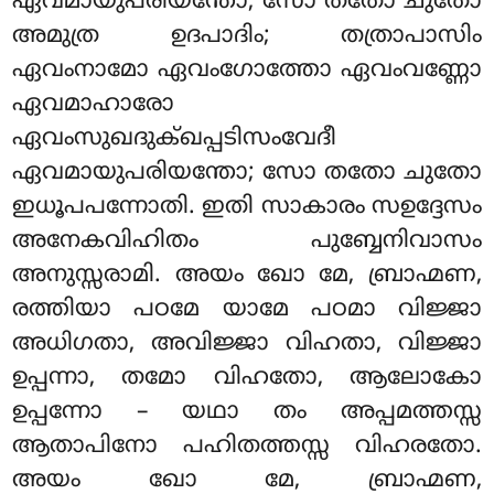
ഏവമായുപരിയന്തോ; സോ തതോ ചുതോ
അമുത്ര ഉദപാദിം; തത്രാപാസിം
ഏവംനാമോ ഏവംഗോത്തോ ഏവംവണ്ണോ
ഏവമാഹാരോ
ഏവംസുഖദുക്ഖപ്പടിസംവേദീ
ഏവമായുപരിയന്തോ; സോ തതോ ചുതോ
ഇധൂപപന്നോതി. ഇതി സാകാരം സഉദ്ദേസം
അനേകവിഹിതം പുബ്ബേനിവാസം
അനുസ്സരാമി. അയം ഖോ മേ, ബ്രാഹ്മണ,
രത്തിയാ പഠമേ യാമേ പഠമാ വിജ്ജാ
അധിഗതാ, അവിജ്ജാ വിഹതാ, വിജ്ജാ
ഉപ്പന്നാ, തമോ വിഹതോ, ആലോകോ
ഉപ്പന്നോ – യഥാ തം അപ്പമത്തസ്സ
ആതാപിനോ പഹിതത്തസ്സ വിഹരതോ.
അയം ഖോ മേ, ബ്രാഹ്മണ,