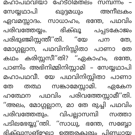
മഹാപഥവിയാ ഹേട്ഠിമതലം സമ്പന്നം –
സേയ്യഥാപി ഖുദ്ദമധും അനീലകം
ഏവമസ്സാദം. സാധാഹം, ഭന്തേ, പഥവിം
പരിവത്തേയ്യം. ഭിക്ഖൂ പപ്പടകോജം
പരിഭുഞ്ജിസ്സന്തീ’’തി. ‘‘യേ പന തേ,
മോഗ്ഗല്ലാന, പഥവിനിസ്സിതാ പാണാ തേ
കഥം കരിസ്സസീ’’തി? ‘‘ഏകാഹം, ഭന്തേ,
പാണിം അഭിനിമ്മിനിസ്സാമി – സേയ്യഥാപി
മഹാപഥവീ. യേ പഥവിനിസ്സിതാ പാണാ
തേ തത്ഥ സങ്കാമേസ്സാമി. ഏകേന
ഹത്ഥേന പഥവിം പരിവത്തേസ്സാമീ’’തി.
‘‘അലം, മോഗ്ഗല്ലാന, മാ
തേ രുച്ചി പഥവിം
പരിവത്തേതും. വിപല്ലാസമ്പി സത്താ
പടിലഭേയ്യു’’ന്തി. ‘‘സാധു, ഭന്തേ, സബ്ബോ
ഭിക്ഖുസങ്ഘോ ഉത്തരകുരും പിണ്ഡായ