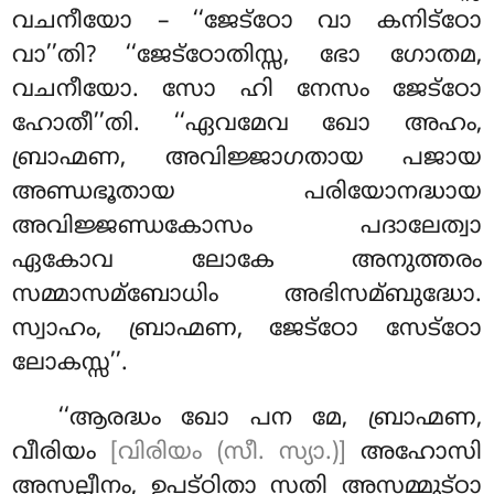
വചനീയോ – ‘‘ജേട്ഠോ
വാ കനിട്ഠോ
വാ’’തി? ‘‘ജേട്ഠോതിസ്സ, ഭോ ഗോതമ,
വചനീയോ. സോ ഹി നേസം ജേട്ഠോ
ഹോതീ’’തി. ‘‘ഏവമേവ ഖോ അഹം,
ബ്രാഹ്മണ, അവിജ്ജാഗതായ പജായ
അണ്ഡഭൂതായ പരിയോനദ്ധായ
അവിജ്ജണ്ഡകോസം പദാലേത്വാ
ഏകോവ ലോകേ അനുത്തരം
സമ്മാസമ്ബോധിം അഭിസമ്ബുദ്ധോ.
സ്വാഹം, ബ്രാഹ്മണ, ജേട്ഠോ സേട്ഠോ
ലോകസ്സ’’.
‘‘ആരദ്ധം ഖോ പന മേ, ബ്രാഹ്മണ,
വീരിയം
[വിരിയം (സീ. സ്യാ.)]
അഹോസി
അസല്ലീനം, ഉപട്ഠിതാ സതി അസമ്മുട്ഠാ