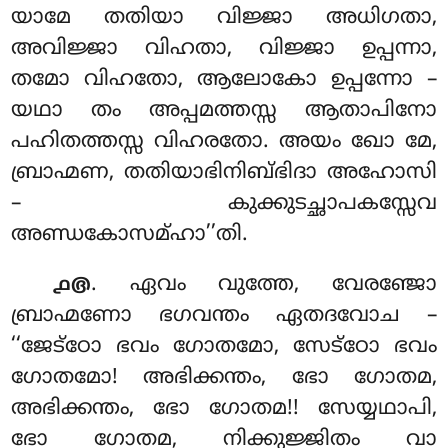
യാമേ തതിയാ വിജ്ജാ അധിഗതാ,
അവിജ്ജാ വിഹതാ, വിജ്ജാ ഉപ്പന്നാ,
തമോ വിഹതോ, ആലോകോ ഉപ്പന്നോ –
യഥാ തം അപ്പമത്തസ്സ ആതാപിനോ
പഹിതത്തസ്സ വിഹരതോ. അയം ഖോ മേ,
ബ്രാഹ്മണ, തതിയാഭിനിബ്ഭിദാ
അഹോസി
– കുക്കുടച്ഛാപകസ്സേവ
അണ്ഡകോസമ്ഹാ’’തി.
. ഏവം
വുത്തേ, വേരഞ്ജോ
൧൫
ബ്രാഹ്മണോ ഭഗവന്തം ഏതദവോച –
‘‘ജേട്ഠോ ഭവം ഗോതമോ, സേട്ഠോ ഭവം
ഗോതമോ! അഭിക്കന്തം, ഭോ ഗോതമ,
അഭിക്കന്തം, ഭോ ഗോതമ!! സേയ്യഥാപി,
ഭോ ഗോതമ, നിക്കുജ്ജിതം വാ