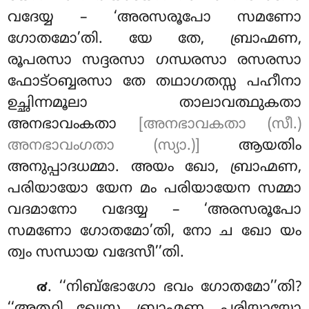
വദേയ്യ
– ‘അരസരൂപോ സമണോ
ഗോതമോ’തി. യേ തേ, ബ്രാഹ്മണ,
രൂപരസാ സദ്ദരസാ ഗന്ധരസാ രസരസാ
ഫോട്ഠബ്ബരസാ തേ തഥാഗതസ്സ പഹീനാ
ഉച്ഛിന്നമൂലാ താലാവത്ഥുകതാ
അനഭാവംകതാ
[അനഭാവകതാ (സീ.)
അനഭാവംഗതാ (സ്യാ.)]
ആയതിം
അനുപ്പാദധമ്മാ. അയം ഖോ, ബ്രാഹ്മണ,
പരിയായോ യേന മം പരിയായേന സമ്മാ
വദമാനോ വദേയ്യ – ‘അരസരൂപോ
സമണോ ഗോതമോ’തി, നോ ച ഖോ യം
ത്വം സന്ധായ വദേസീ’’തി.
. ‘‘നിബ്ഭോഗോ ഭവം ഗോതമോ’’തി?
൪