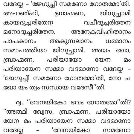
വദേയ്യ – ‘ജേഗുച്ഛീ സമണോ ഗോതമോ’തി.
അഹഞ്ഹി, ബ്രാഹ്മണ, ജിഗുച്ഛാമി
കായദുച്ചരിതേന വചീദുച്ചരിതേന
മനോദുച്ചരിതേന. അനേകവിഹിതാനം
പാപകാനം അകുസലാനം ധമ്മാനം
സമാപത്തിയാ ജിഗുച്ഛാമി. അയം ഖോ,
ബ്രാഹ്മണ, പരിയായോ യേന മം
പരിയായേന സമ്മാ വദമാനോ വദേയ്യ –
‘ജേഗുച്ഛീ സമണോ ഗോതമോ’തി, നോ ച
ഖോ യം ത്വം സന്ധായ വദേസീ’’തി.
. ‘‘വേനയികോ ഭവം ഗോതമോ’’തി?
൮
‘‘അത്ഥി ഖ്വേസ, ബ്രാഹ്മണ, പരിയായോ
യേന മം പരിയായേന സമ്മാ വദമാനോ
വദേയ്യ – ‘വേനയികോ സമണോ