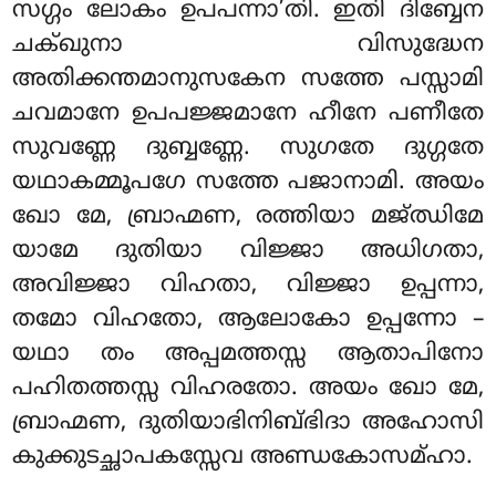
സഗ്ഗം ലോകം ഉപപന്നാ’തി. ഇതി ദിബ്ബേന
ചക്ഖുനാ വിസുദ്ധേന
അതിക്കന്തമാനുസകേന സത്തേ പസ്സാമി
ചവമാനേ ഉപപജ്ജമാനേ
ഹീനേ പണീതേ
സുവണ്ണേ ദുബ്ബണ്ണേ. സുഗതേ ദുഗ്ഗതേ
യഥാകമ്മൂപഗേ സത്തേ പജാനാമി. അയം
ഖോ മേ, ബ്രാഹ്മണ, രത്തിയാ മജ്ഝിമേ
യാമേ ദുതിയാ വിജ്ജാ അധിഗതാ,
അവിജ്ജാ വിഹതാ, വിജ്ജാ ഉപ്പന്നാ,
തമോ വിഹതോ, ആലോകോ ഉപ്പന്നോ –
യഥാ തം അപ്പമത്തസ്സ ആതാപിനോ
പഹിതത്തസ്സ വിഹരതോ. അയം ഖോ മേ,
ബ്രാഹ്മണ, ദുതിയാഭിനിബ്ഭിദാ അഹോസി
കുക്കുടച്ഛാപകസ്സേവ അണ്ഡകോസമ്ഹാ.