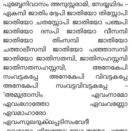
പുബ്ബേനിവാസം അനുസ്സരാമി
, സേയ്യഥിദം –
ഏകമ്പി ജാതിം ദ്വേപി ജാതിയോ തിസ്സോപി
ജാതിയോ ചതസ്സോപി ജാതിയോ പഞ്ചപി
ജാതിയോ ദസപി ജാതിയോ വീസമ്പി
ജാതിയോ തിംസമ്പി ജാതിയോ
ചത്താലീസമ്പി ജാതിയോ പഞ്ഞാസമ്പി
ജാതിയോ ജാതിസതമ്പി, ജാതിസഹസ്സമ്പി
ജാതിസതസഹസ്സമ്പി, അനേകേപി
സംവട്ടകപ്പേ അനേകേപി വിവട്ടകപ്പേ
അനേകേപി സംവട്ടവിവട്ടകപ്പേ –
‘അമുത്രാസിം ഏവംനാമോ
ഏവംഗോത്തോ ഏവംവണ്ണോ
ഏവമാഹാരോ
ഏവംസുഖദുക്ഖപ്പടിസംവേദീ