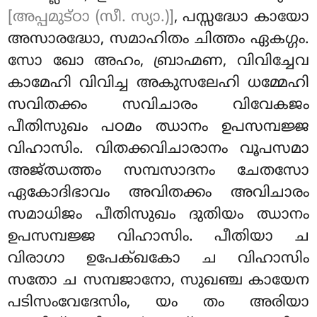
[അപ്പമുട്ഠാ (സീ. സ്യാ.)]
, പസ്സദ്ധോ കായോ
അസാരദ്ധോ, സമാഹിതം ചിത്തം ഏകഗ്ഗം.
സോ
ഖോ അഹം, ബ്രാഹ്മണ, വിവിച്ചേവ
കാമേഹി വിവിച്ച അകുസലേഹി ധമ്മേഹി
സവിതക്കം സവിചാരം വിവേകജം
പീതിസുഖം പഠമം ഝാനം ഉപസമ്പജ്ജ
വിഹാസിം. വിതക്കവിചാരാനം വൂപസമാ
അജ്ഝത്തം സമ്പസാദനം ചേതസോ
ഏകോദിഭാവം അവിതക്കം അവിചാരം
സമാധിജം പീതിസുഖം ദുതിയം ഝാനം
ഉപസമ്പജ്ജ വിഹാസിം. പീതിയാ ച
വിരാഗാ ഉപേക്ഖകോ ച വിഹാസിം
സതോ ച സമ്പജാനോ, സുഖഞ്ച കായേന
പടിസംവേദേസിം
, യം തം അരിയാ