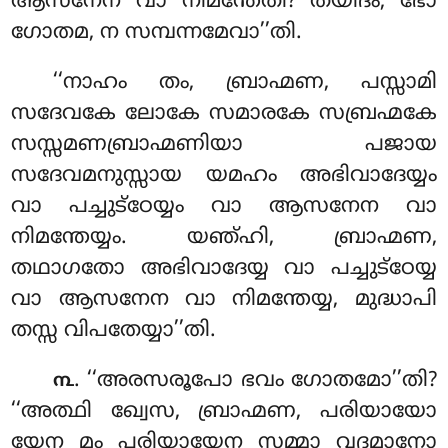
ആസനേന വാ നിമന്തേതി? തയിദം, ഭോ
ഗോതമ, ന സമ്പന്നമേവാ’’തി.
‘‘നാഹം തം, ബ്രാഹ്മണ, പസ്സാമി
സദേവകേ ലോകേ സമാരകേ സബ്രഹ്മകേ
സസ്സമണബ്രാഹ്മണിയാ പജായ
സദേവമനുസ്സായ യമഹം അഭിവാദേയ്യം
വാ പച്ചുട്ഠേയ്യം വാ ആസനേന വാ
നിമന്തേയ്യം. യഞ്ഹി, ബ്രാഹ്മണ,
തഥാഗതോ അഭിവാദേയ്യ വാ പച്ചുട്ഠേയ്യ
വാ ആസനേന വാ നിമന്തേയ്യ, മുദ്ധാപി
തസ്സ വിപതേയ്യാ’’തി.
. ‘‘അരസരൂപോ ഭവം ഗോതമോ’’തി?
൩
‘‘അത്ഥി ഖ്വേസ, ബ്രാഹ്മണ, പരിയായോ
യേന മം പരിയായേന സമ്മാ വദമാനോ