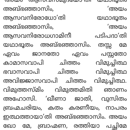
‘അയം ആസവസമുദയോ’തി യഥാഭൂതം
അബ്ഭഞ്ഞാസിം, ‘അയം
ആസവനിരോധോ’തി യഥാഭൂതം
അബ്ഭഞ്ഞാസിം, ‘അയം
ആസവനിരോധഗാമിനീ പടിപദാ’തി
യഥാഭൂതം അബ്ഭഞ്ഞാസിം. തസ്സ മേ
ഏവം ജാനതോ ഏവം പസ്സതോ
കാമാസവാപി ചിത്തം വിമുച്ചിത്ഥ
ഭവാസവാപി ചിത്തം വിമുച്ചിത്ഥ
അവിജ്ജാസവാപി ചിത്തം വിമുച്ചിത്ഥ.
വിമുത്തസ്മിം വിമുത്തമിതി ഞാണം
അഹോസി. ‘ഖീണാ ജാതി, വുസിതം
ബ്രഹ്മചരിയം, കതം കരണീയം, നാപരം
ഇത്ഥത്തായാ’തി അബ്ഭഞ്ഞാസിം. അയം
ഖോ മേ, ബ്രാഹ്മണ, രത്തിയാ പച്ഛിമേ