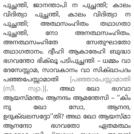
പുച്ഛന്തി, ജാനന്താപി ന പുച്ഛന്തി; കാലം
വിദിത്വാ പുച്ഛന്തി, കാലം വിദിത്വാ ന
പുച്ഛന്തി; അത്ഥസംഹിതം
തഥാഗതാ
പുച്ഛന്തി, നോ അനത്ഥസംഹിതം.
അനത്ഥസംഹിതേ സേതുഘാതോ
തഥാഗതാനം. ദ്വീഹി ആകാരേഹി ബുദ്ധാ
ഭഗവന്തോ ഭിക്ഖൂ പടിപുച്ഛന്തി – ധമ്മം വാ
ദേസേസ്സാമ, സാവകാനം വാ സിക്ഖാപദം
പഞ്ഞപേസ്സാമാതി
[പഞ്ഞാപേസ്സാമാതി
(സീ. സ്യാ.)]
. അഥ ഖോ ഭഗവാ
ആയസ്മന്തം ആനന്ദം ആമന്തേസി – ‘‘കിം
നു ഖോ സോ, ആനന്ദ,
ഉദുക്ഖലസദ്ദോ’’തി? അഥ ഖോ ആയസ്മാ
ആനന്ദോ ഭഗവതോ ഏതമത്ഥം