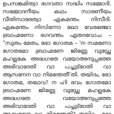
ഉപസങ്കമിത്വാ ഭഗവതാ സദ്ധിം സമ്മോദി.
സമ്മോദനീയം കഥം സാരണീയം
വീതിസാരേത്വാ ഏകമന്തം നിസീദി
.
ഏകമന്തം നിസിന്നോ ഖോ വേരഞ്ജോ
ബ്രാഹ്മണോ ഭഗവന്തം ഏതദവോച –
‘‘സുതം മേതം, ഭോ ഗോതമ – ‘ന സമണോ
ഗോതമോ
ബ്രാഹ്മണേ ജിണ്ണേ വുഡ്ഢേ
മഹല്ലകേ അദ്ധഗതേ വയോഅനുപ്പത്തേ
അഭിവാദേതി വാ പച്ചുട്ഠേതി വാ
ആസനേന വാ നിമന്തേതീ’തി. തയിദം, ഭോ
ഗോതമ, തഥേവ? ന ഹി ഭവം ഗോതമോ
ബ്രാഹ്മണേ ജിണ്ണേ വുഡ്ഢേ മഹല്ലകേ
അദ്ധഗതേ വയോഅനുപ്പത്തേ
അഭിവാദേതി വാ പച്ചുട്ഠേതി വാ