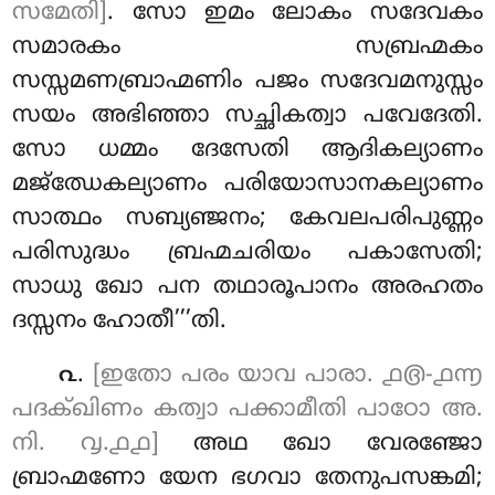
സമേതി]
. സോ ഇമം ലോകം സദേവകം
സമാരകം സബ്രഹ്മകം
സസ്സമണബ്രാഹ്മണിം പജം സദേവമനുസ്സം
സയം അഭിഞ്ഞാ സച്ഛികത്വാ പവേദേതി.
സോ ധമ്മം ദേസേതി ആദികല്യാണം
മജ്ഝേകല്യാണം പരിയോസാനകല്യാണം
സാത്ഥം സബ്യഞ്ജനം; കേവലപരിപുണ്ണം
പരിസുദ്ധം ബ്രഹ്മചരിയം പകാസേതി;
സാധു ഖോ പന തഥാരൂപാനം അരഹതം
ദസ്സനം ഹോതീ’’’തി.
.
[ഇതോ പരം യാവ പാരാ. ൧൫-൧൬
൨
പദക്ഖിണം കത്വാ പക്കാമീതി പാഠോ അ.
നി. ൮.൧൧]
അഥ
ഖോ വേരഞ്ജോ
ബ്രാഹ്മണോ യേന ഭഗവാ തേനുപസങ്കമി;