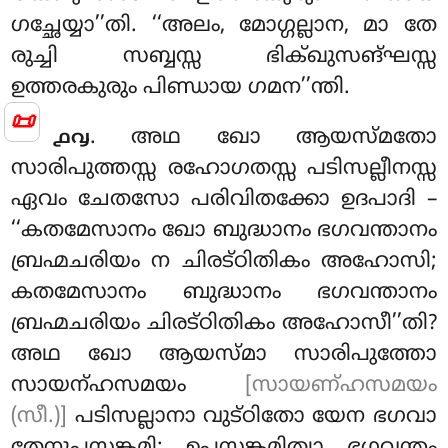
ഗച്ഛേയ്യാ’’തി. ‘‘അലം, മോഗ്ഗല്ലാന, മാ തേ
രുച്ചി സബ്ബസ്സ ഭിക്ഖുസങ്ഘസ്സ
ഉത്തരകുരും പിണ്ഡായ ഗമന’’ന്തി.
📜
. അഥ
ഖോ ആയസ്മതോ
൧൮
സാരിപുത്തസ്സ രഹോഗതസ്സ പടിസല്ലീനസ്സ
ഏവം ചേതസോ പരിവിതക്കോ ഉദപാദി –
‘‘കതമേസാനം ഖോ ബുദ്ധാനം ഭഗവന്താനം
ബ്രഹ്മചരിയം ന ചിരട്ഠിതികം അഹോസി;
കതമേസാനം ബുദ്ധാനം ഭഗവന്താനം
ബ്രഹ്മചരിയം ചിരട്ഠിതികം അഹോസീ’’തി?
അഥ ഖോ ആയസ്മാ സാരിപുത്തോ
സായന്ഹസമയം
[സായണ്ഹസമയം
(സീ.)]
പടിസല്ലാനാ വുട്ഠിതോ യേന ഭഗവാ