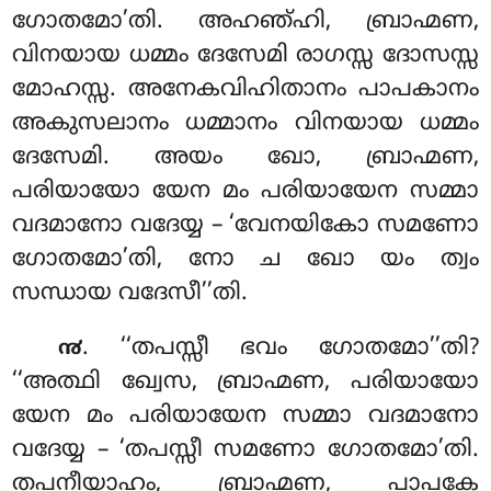
ഗോതമോ’തി. അഹഞ്ഹി, ബ്രാഹ്മണ,
വിനയായ ധമ്മം ദേസേമി രാഗസ്സ ദോസസ്സ
മോഹസ്സ. അനേകവിഹിതാനം പാപകാനം
അകുസലാനം ധമ്മാനം വിനയായ ധമ്മം
ദേസേമി. അയം ഖോ, ബ്രാഹ്മണ,
പരിയായോ യേന മം പരിയായേന സമ്മാ
വദമാനോ വദേയ്യ – ‘വേനയികോ സമണോ
ഗോതമോ’തി, നോ ച ഖോ യം ത്വം
സന്ധായ വദേസീ’’തി.
. ‘‘തപസ്സീ ഭവം ഗോതമോ’’തി?
൯
‘‘അത്ഥി ഖ്വേസ, ബ്രാഹ്മണ, പരിയായോ
യേന മം പരിയായേന സമ്മാ വദമാനോ
വദേയ്യ – ‘തപസ്സീ സമണോ ഗോതമോ’തി
.
തപനീയാഹം, ബ്രാഹ്മണ, പാപകേ