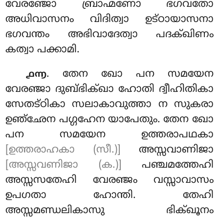
വേരഞ്ജോ ബ്രാഹ്മണോ ഭഗവതോ
അധിവാസനം വിദിത്വാ ഉട്ഠായാസനാ
ഭഗവന്തം അഭിവാദേത്വാ പദക്ഖിണം
കത്വാ പക്കാമി.
. തേന
ഖോ പന സമയേന
൧൬
വേരഞ്ജാ ദുബ്ഭിക്ഖാ ഹോതി ദ്വീഹിതികാ
സേതട്ഠികാ സലാകാവുത്താ ന സുകരാ
ഉഞ്ഛേന പഗ്ഗഹേന യാപേതും. തേന ഖോ
പന സമയേന ഉത്തരാപഥകാ
[ഉത്തരാഹകാ (സീ.)]
അസ്സവാണിജാ
[അസ്സവണിജാ (ക.)]
പഞ്ചമത്തേഹി
അസ്സസതേഹി വേരഞ്ജം വസ്സാവാസം
ഉപഗതാ ഹോന്തി. തേഹി
അസ്സമണ്ഡലികാസു ഭിക്ഖൂനം