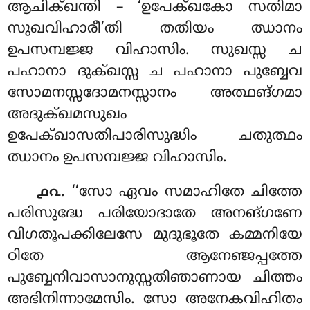
ആചിക്ഖന്തി – ‘ഉപേക്ഖകോ സതിമാ
സുഖവിഹാരീ’തി തതിയം ഝാനം
ഉപസമ്പജ്ജ വിഹാസിം. സുഖസ്സ ച
പഹാനാ ദുക്ഖസ്സ ച പഹാനാ പുബ്ബേവ
സോമനസ്സദോമനസ്സാനം അത്ഥങ്ഗമാ
അദുക്ഖമസുഖം
ഉപേക്ഖാസതിപാരിസുദ്ധിം ചതുത്ഥം
ഝാനം ഉപസമ്പജ്ജ വിഹാസിം.
. ‘‘സോ ഏവം സമാഹിതേ ചിത്തേ
൧൨
പരിസുദ്ധേ പരിയോദാതേ അനങ്ഗണേ
വിഗതൂപക്കിലേസേ മുദുഭൂതേ കമ്മനിയേ
ഠിതേ ആനേഞ്ജപ്പത്തേ
പുബ്ബേനിവാസാനുസ്സതിഞാണായ ചിത്തം
അഭിനിന്നാമേസിം. സോ അനേകവിഹിതം