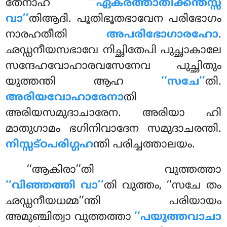
തേനാഹ
‘‘ഏകരത്താതിക്കന്തസ്സ
വാ’’
തിആദി. പൂതിഭൂതഭാവേന പരിഭോഗം
നാരഹതീതി
അപരിഭോഗാരഹോ
.
ഛഡ്ഡനീയസഭാവേ നിച്ഛിതേപി പുച്ഛാകാലേ
സന്ദേഹവോഹാരവസേനേവ പുച്ഛിതും
യുത്തന്തി ആഹ
‘‘സചേ’’
തി.
അരിയവോഹാരേനാ
തി
അരിയസമുദാചാരേന. അരിയാ ഹി
മാതുഗാമം ഭഗിനിവാദേന സമുദാചരന്തി.
നിസ്സട്ഠപരിഗ്ഗഹ
ന്തി പരിച്ചത്താലയം.
‘‘ആകിരാ’’തി വുത്തത്താ
‘‘വിഞ്ഞത്തി വാ’’
തി വുത്തം, ‘‘സചേ തം
ഛഡ്ഡനീയധമ്മ’’ന്തി പരിയായം
അമുഞ്ചിത്വാ വുത്തത്താ
‘‘പയുത്തവാചാ