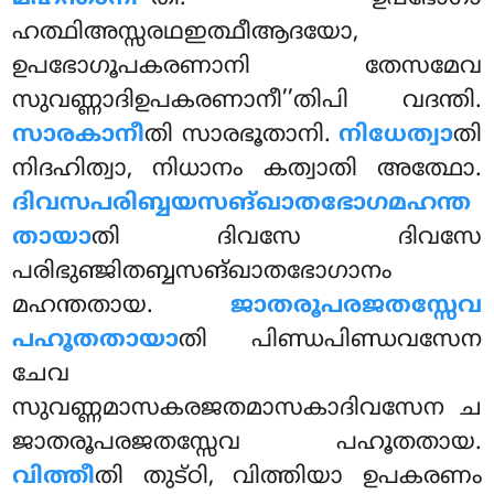
ഹത്ഥിഅസ്സരഥഇത്ഥീആദയോ,
ഉപഭോഗൂപകരണാനി തേസമേവ
സുവണ്ണാദിഉപകരണാനീ’’തിപി വദന്തി.
സാരകാനീ
തി സാരഭൂതാനി.
നിധേത്വാ
തി
നിദഹിത്വാ, നിധാനം കത്വാതി അത്ഥോ.
ദിവസപരിബ്ബയസങ്ഖാതഭോഗമഹന്ത
തായാ
തി ദിവസേ ദിവസേ
പരിഭുഞ്ജിതബ്ബസങ്ഖാതഭോഗാനം
മഹന്തതായ.
ജാതരൂപരജതസ്സേവ
പഹൂതതായാ
തി പിണ്ഡപിണ്ഡവസേന
ചേവ
സുവണ്ണമാസകരജതമാസകാദിവസേന ച
ജാതരൂപരജതസ്സേവ പഹൂതതായ.
വിത്തീ
തി തുട്ഠി, വിത്തിയാ ഉപകരണം