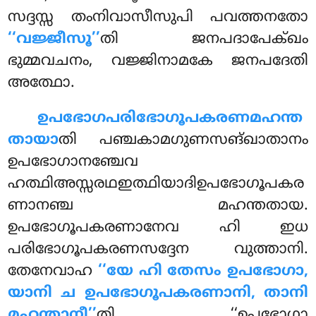
സദ്ദസ്സ തംനിവാസീസുപി പവത്തനതോ
‘‘വജ്ജീസൂ’’
തി ജനപദാപേക്ഖം
ഭുമ്മവചനം, വജ്ജിനാമകേ ജനപദേതി
അത്ഥോ.
ഉപഭോഗപരിഭോഗൂപകരണമഹന്ത
തായാ
തി
പഞ്ചകാമഗുണസങ്ഖാതാനം
ഉപഭോഗാനഞ്ചേവ
ഹത്ഥിഅസ്സരഥഇത്ഥിയാദിഉപഭോഗൂപകര
ണാനഞ്ച മഹന്തതായ.
ഉപഭോഗൂപകരണാനേവ ഹി ഇധ
പരിഭോഗൂപകരണസദ്ദേന വുത്താനി.
തേനേവാഹ
‘‘യേ ഹി തേസം ഉപഭോഗാ,
യാനി ച ഉപഭോഗൂപകരണാനി, താനി
മഹന്താനീ’’
തി. ‘‘ഉപഭോഗാ