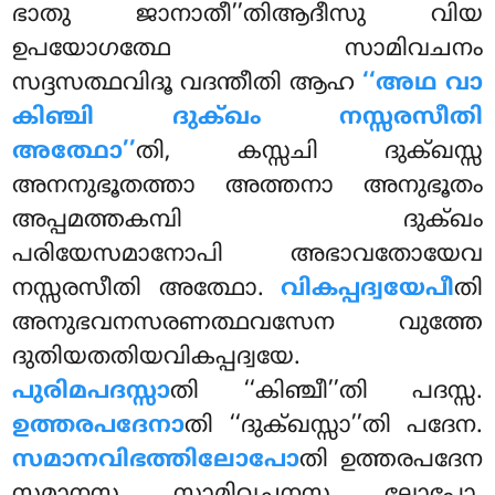
ഭാതു ജാനാതീ’’തിആദീസു വിയ
ഉപയോഗത്ഥേ സാമിവചനം
സദ്ദസത്ഥവിദൂ വദന്തീതി ആഹ
‘‘അഥ വാ
കിഞ്ചി ദുക്ഖം നസ്സരസീതി
അത്ഥോ’’
തി, കസ്സചി ദുക്ഖസ്സ
അനനുഭൂതത്താ അത്തനാ അനുഭൂതം
അപ്പമത്തകമ്പി ദുക്ഖം
പരിയേസമാനോപി അഭാവതോയേവ
നസ്സരസീതി അത്ഥോ
.
വികപ്പദ്വയേപീ
തി
അനുഭവനസരണത്ഥവസേന വുത്തേ
ദുതിയതതിയവികപ്പദ്വയേ.
പുരിമപദസ്സാ
തി ‘‘കിഞ്ചീ’’തി പദസ്സ.
ഉത്തരപദേനാ
തി ‘‘ദുക്ഖസ്സാ’’തി പദേന.
സമാനവിഭത്തിലോപോ
തി ഉത്തരപദേന
സമാനസ്സ സാമിവചനസ്സ ലോപോ.