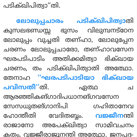
പടിക്ഖിപിത്വാ’’തി.
ലോലുപ്പചാരം പടിക്ഖിപിത്വാ
തി
കുസലഭണ്ഡസ്സ ഭുസം വിലുമ്പനട്ഠേന
ലോലുപ്പം വുച്ചതി തണ്ഹാ, ലോലുപ്പേന
ചരണം ലോലുപ്പചാരോ, തണ്ഹാവസേന
ഘരപടിപാടിം അതിക്കമിത്വാ ഭിക്ഖായ
ചരണം, തം പടിക്ഖിപിത്വാതി അത്ഥോ.
തേനാഹ
‘‘ഘരപടിപാടിയാ ഭിക്ഖായ
പവിസതീ’’
തി. ഏത്ഥ ച
ആരഞ്ഞികങ്ഗാദിപധാനങ്ഗവസേന
സേസധുതങ്ഗാനിപി ഗഹിതാനേവ
ഹോന്തീതി വേദിതബ്ബം.
വജ്ജീന
ന്തി
രാജാനോ അപേക്ഖിത്വാ സാമിവചനം
കതം, വജ്ജീരാജൂനന്തി അത്ഥോ. ജനപദ-