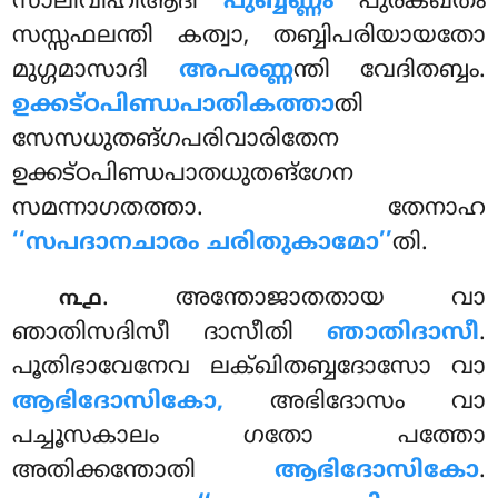
സാലിവീഹിആദി
പുബ്ബണ്ണം
പുരക്ഖതം
സസ്സഫലന്തി കത്വാ, തബ്ബിപരിയായതോ
മുഗ്ഗമാസാദി
അപരണ്ണ
ന്തി വേദിതബ്ബം.
ഉക്കട്ഠപിണ്ഡപാതികത്താ
തി
സേസധുതങ്ഗപരിവാരിതേന
ഉക്കട്ഠപിണ്ഡപാതധുതങ്ഗേന
സമന്നാഗതത്താ. തേനാഹ
‘‘സപദാനചാരം ചരിതുകാമോ’’
തി.
. അന്തോജാതതായ വാ
൩൧
ഞാതിസദിസീ ദാസീതി
ഞാതിദാസീ
.
പൂതിഭാവേനേവ ലക്ഖിതബ്ബദോസോ വാ
ആഭിദോസികോ,
അഭിദോസം വാ
പച്ചൂസകാലം ഗതോ പത്തോ
അതിക്കന്തോതി
ആഭിദോസികോ
.