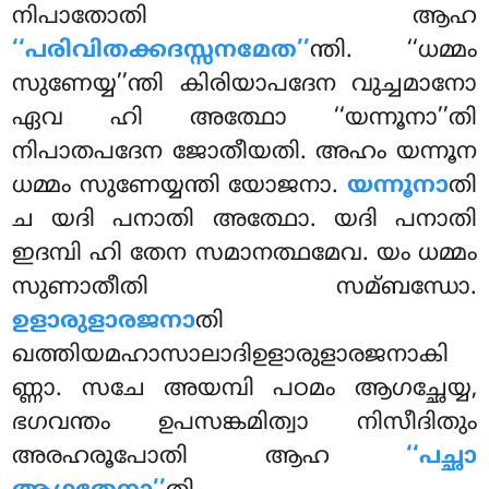
നിപാതോതി ആഹ
‘‘പരിവിതക്കദസ്സനമേത’’
ന്തി. ‘‘ധമ്മം
സുണേയ്യ’’ന്തി കിരിയാപദേന വുച്ചമാനോ
ഏവ ഹി അത്ഥോ ‘‘യന്നൂനാ’’തി
നിപാതപദേന ജോതീയതി. അഹം യന്നൂന
ധമ്മം സുണേയ്യന്തി യോജനാ.
യന്നൂനാ
തി
ച യദി പനാതി അത്ഥോ. യദി പനാതി
ഇദമ്പി ഹി തേന സമാനത്ഥമേവ. യം ധമ്മം
സുണാതീതി സമ്ബന്ധോ.
ഉളാരുളാരജനാ
തി
ഖത്തിയമഹാസാലാദിഉളാരുളാരജനാകി
ണ്ണാ
. സചേ അയമ്പി പഠമം ആഗച്ഛേയ്യ,
ഭഗവന്തം ഉപസങ്കമിത്വാ നിസീദിതും
അരഹരൂപോതി ആഹ
‘‘പച്ഛാ