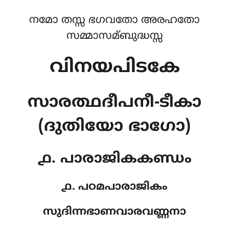
നമോ തസ്സ ഭഗവതോ അരഹതോ
സമ്മാസമ്ബുദ്ധസ്സ
വിനയപിടകേ
സാരത്ഥദീപനീ-ടീകാ
(ദുതിയോ ഭാഗോ)
൧. പാരാജികകണ്ഡം
൧. പഠമപാരാജികം
സുദിന്നഭാണവാരവണ്ണനാ