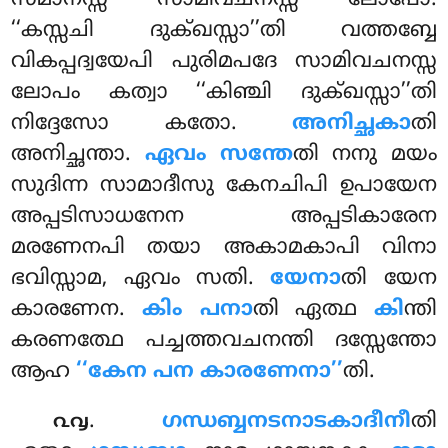
‘‘കസ്സചി ദുക്ഖസ്സാ’’തി വത്തബ്ബേ
വികപ്പദ്വയേപി പുരിമപദേ സാമിവചനസ്സ
ലോപം കത്വാ ‘‘കിഞ്ചി ദുക്ഖസ്സാ’’തി
നിദ്ദേസോ കതോ.
അനിച്ഛകാ
തി
അനിച്ഛന്താ.
ഏവം സന്തേ
തി നനു മയം
സുദിന്ന സാമാദീസു കേനചിപി ഉപായേന
അപ്പടിസാധനേന അപ്പടികാരേന
മരണേനപി തയാ അകാമകാപി
വിനാ
ഭവിസ്സാമ, ഏവം സതി.
യേനാ
തി യേന
കാരണേന.
കിം പനാ
തി ഏത്ഥ
കി
ന്തി
കരണത്ഥേ പച്ചത്തവചനന്തി ദസ്സേന്തോ
ആഹ
‘‘കേന പന കാരണേനാ’’
തി.
.
ഗന്ധബ്ബനടനാടകാദീനീ
തി
൨൮