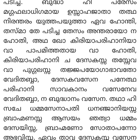
പടിച്ച. ബുദ്ധാ ഹി പരേസം
മഗ്ഗഫലാധിഗമായ ഉസ്സാഹജാതാ തത്ഥ
നിരന്തരം യുത്തപയുത്താ ഏവ ഹോന്തി,
തസ്മാ തേ പടിച്ച തേസം അന്തരായോ ന
ഹോതി, അഥ ഖോ കിരിയാപരിഹാനിയാ
വാ പാപമിത്തതായ വാ ഹോതി,
കിരിയാപരിഹാനി ച ദേസകസ്സ തസ്സേവ
വാ പുഗ്ഗലസ്സ തജ്ജപയോഗാഭാവതോ
വേദിതബ്ബാ, ദേസകവസേന പനേത്ഥ
പരിഹാനി സാവകാനം വസേനേവ
വേദിതബ്ബാ, ന ബുദ്ധാനം വസേന. തഥാ ഹി
സചേ ധമ്മസേനാപതി ധനഞ്ജാനിയസ്സ
ബ്രാഹ്മണസ്സ ആസയം ഞത്വാ ധമ്മം
ദേസയിസ്സ, ബ്രാഹ്മണോ സോതാപന്നോ
അഭവിസ്സ. ഏവം താവ ദേസകസ്സ വസേന