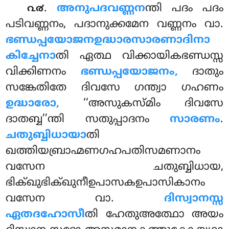
.
അനുപദവണ്ണന
ന്തി
പദം പദം
൨൪
പടിവണ്ണനം, പദാനുക്കമേന വണ്ണനം വാ.
ഭണ്ഡപ്പയോജനഉദ്ധാരസാരണാദിനാ
കിച്ചേനാ
തി ഏത്ഥ വിക്കായികഭണ്ഡസ്സ
വിക്കിണനം
ഭണ്ഡപ്പയോജനം,
ദാതും
സങ്കേതിതേ ദിവസേ ഗന്ത്വാ ഗഹണം
ഉദ്ധാരോ,
‘‘അസുകസ്മിം ദിവസേ
ദാതബ്ബ’’ന്തി സതുപ്പാദനം
സാരണം
.
ചതുബ്ബിധായാ
തി
ഖത്തിയബ്രാഹ്മണഗഹപതിസമണാനം
വസേന ചതുബ്ബിധായ,
ഭിക്ഖുഭിക്ഖുനീഉപാസകഉപാസികാനം
വസേന വാ.
ദിസ്വാനസ്സ
ഏതദഹോസീ
തി ഹേതുഅത്ഥോ അയം