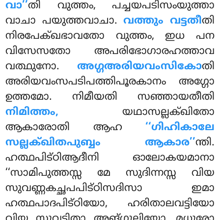
വാ’’
തി വുത്തം, പച്ചയപടിസംയുത്താ
വാചാ പയുത്തവാചാ.
വത്തും വട്ടതീ
തി
നിരപേക്ഖഭാവതോ വുത്തം
, ഇധ പന
വിസേസതോ അപരിഭോഗാരഹത്താവ
വത്ഥുനോ.
അഗ്ഗഅരിയവംസികോ
തി
അരിയവംസപടിപത്തിപൂരകാനം അഗ്ഗോ
ഉത്തമോ. നിമീയതി സഞ്ഞായതീതി
നിമിത്തം,
യഥാസല്ലക്ഖിതോ
ആകാരോതി ആഹ
‘‘ഗിഹികാലേ
സല്ലക്ഖിതപുബ്ബം ആകാര’’
ന്തി.
ഹത്ഥപിട്ഠിആദീനി ഓലോകയമാനാ
‘‘സാമിപുത്തസ്സ മേ സുദിന്നസ്സ വിയ
സുവണ്ണകച്ഛപപിട്ഠിസദിസാ ഇമാ
ഹത്ഥപാദപിട്ഠിയോ, ഹരിതാലവട്ടിയോ
വിയ സുവട്ടിതാ അങ്ഗുലിയോ, മധുരോ