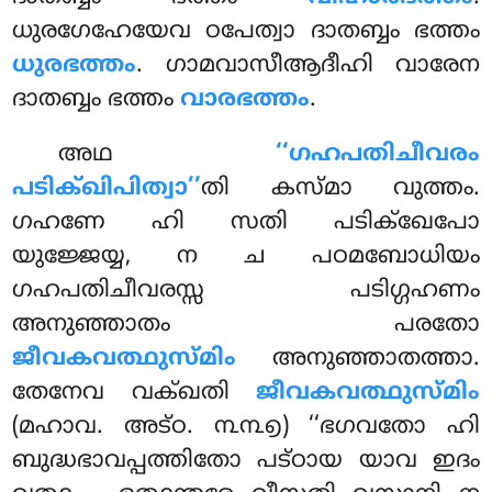
ധുരഗേഹേയേവ ഠപേത്വാ ദാതബ്ബം ഭത്തം
ധുരഭത്തം
. ഗാമവാസീആദീഹി വാരേന
ദാതബ്ബം ഭത്തം
വാരഭത്തം
.
അഥ
‘‘ഗഹപതിചീവരം
പടിക്ഖിപിത്വാ’’
തി കസ്മാ വുത്തം.
ഗഹണേ ഹി സതി പടിക്ഖേപോ
യുജ്ജേയ്യ, ന ച പഠമബോധിയം
ഗഹപതിചീവരസ്സ പടിഗ്ഗഹണം
അനുഞ്ഞാതം പരതോ
ജീവകവത്ഥുസ്മിം
അനുഞ്ഞാതത്താ.
തേനേവ വക്ഖതി
ജീവകവത്ഥുസ്മിം
(മഹാവ. അട്ഠ. ൩൩൭) ‘‘ഭഗവതോ ഹി
ബുദ്ധഭാവപ്പത്തിതോ
പട്ഠായ യാവ ഇദം