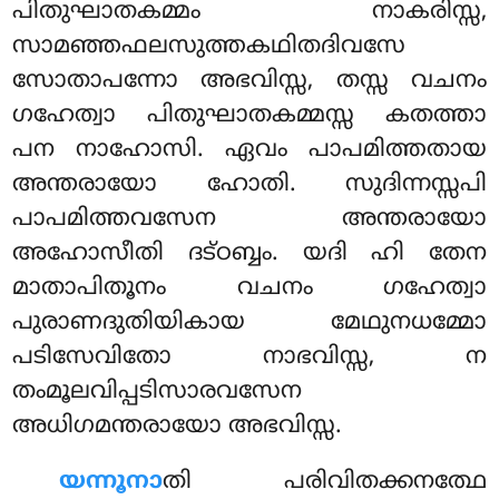
പിതുഘാതകമ്മം നാകരിസ്സ,
സാമഞ്ഞഫലസുത്തകഥിതദിവസേ
സോതാപന്നോ അഭവിസ്സ, തസ്സ വചനം
ഗഹേത്വാ പിതുഘാതകമ്മസ്സ കതത്താ
പന നാഹോസി. ഏവം പാപമിത്തതായ
അന്തരായോ ഹോതി. സുദിന്നസ്സപി
പാപമിത്തവസേന അന്തരായോ
അഹോസീതി ദട്ഠബ്ബം. യദി ഹി തേന
മാതാപിതൂനം വചനം ഗഹേത്വാ
പുരാണദുതിയികായ മേഥുനധമ്മോ
പടിസേവിതോ നാഭവിസ്സ, ന
തംമൂലവിപ്പടിസാരവസേന
അധിഗമന്തരായോ അഭവിസ്സ.
യന്നൂനാ
തി പരിവിതക്കനത്ഥേ