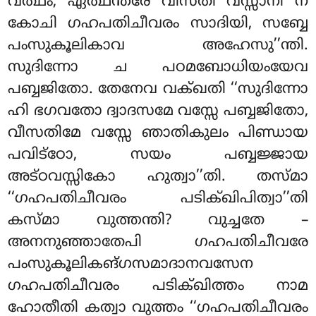
വത്ഥം, ഏത്ഥന്തരേ വീസതി വസ്സാനി ന
കോചി ഗഹപതിചീവരം സാദിയി, സബ്ബേ
പംസുകൂലികാവ അഹേസു’’ന്തി.
സുദിന്നോ ച പഠമബോധിയംയേവ
പബ്ബജിതോ. തേനേവ വക്ഖതി ‘‘സുദിന്നോ
ഹി ഭഗവതോ ദ്വാദസമേ വസ്സേ പബ്ബജിതോ,
വീസതിമേ വസ്സേ ഞാതികുലം പിണ്ഡായ
പവിട്ഠോ, സയം പബ്ബജ്ജായ
അട്ഠവസ്സികോ ഹുത്വാ’’തി. തസ്മാ
‘‘ഗഹപതിചീവരം പടിക്ഖിപിത്വാ’’തി
കസ്മാ വുത്തന്തി? വുച്ചതേ –
അനനുഞ്ഞാതേപി ഗഹപതിചീവരേ
പംസുകൂലികങ്ഗസമാദാനവസേന
ഗഹപതിചീവരം പടിക്ഖിത്തം നാമ
ഹോതീതി കത്വാ വുത്തം ‘‘ഗഹപതിചീവരം