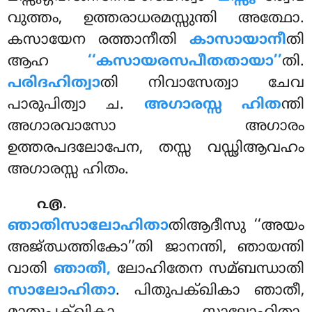
വുത്തം, ഉത്തരാധരമസ്സുന്തി അത്ഥോ.
കസായേന രത്താനീതി
കാസായാനീ
തി
ആഹ
‘‘കസായരസപീതതായാ’’
തി.
പരിദഹിത്വാ
തി നിവാസേത്വാ ചേവ
പാരുപിത്വാ ച.
അഗാരസ്സ ഹിത
ന്തി
അഗാരവാസോ അഗാരം
ഉത്തരപദലോപേന, തസ്സ വഡ്ഢിആവഹം
അഗാരസ്സ ഹിതം.
.
൨൫
ഞാതിസാലോഹിതാ
തിആദീസു ‘‘അയം
അജ്ഝത്തികോ’’തി ജാനന്തി, ഞായന്തി
വാതി
ഞാതീ,
ലോഹിതേന സമ്ബന്ധാതി
സാലോഹിതാ
. പിതുപക്ഖികാ ഞാതീ,