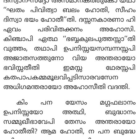
ദിസ്വാന-സദ്ദോ അസമാനകത്തുകോ യഥാ
‘‘ഘതം പിവിത്വാ ബലം ഹോതി, സീഹം
ദിസ്വാ ഭയം ഹോതീ’’തി. ദസ്സനകാരണാ ഹി
ഏവം പരിവിതക്കനം അഹോസി.
കിഞ്ചാപി ഏത്ഥ ‘‘ഭബ്ബകുലപുത്തസ്സാ’’തി
വുത്തം, തഥാപി ഉപനിസ്സയസമ്പന്നസ്സപി
അജാതസത്തുനോ വിയ അന്തരായോ
ഭവിസ്സതീതി ഇമസ്സ ഥേരസ്സപി
കതപാപകമ്മമൂലവിപ്പടിസാരവസേന
അധിഗമന്തരായോ അഹോസീതി വദന്തി.
കിം പന യേസം മഗ്ഗഫലാനം
ഉപനിസ്സയോ അത്ഥി, ബുദ്ധാനം
സമ്മുഖീഭാവേപി തേസം അന്തരായോ
ഹോതീതി? ആമ ഹോതി, ന പന ബുദ്ധേ