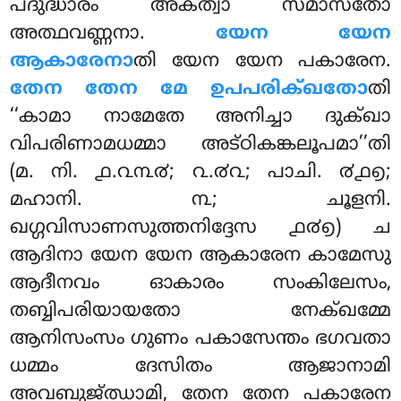
പദുദ്ധാരം അകത്വാ സമാസതോ
അത്ഥവണ്ണനാ.
യേന യേന
ആകാരേനാ
തി യേന യേന പകാരേന.
തേന തേന മേ ഉപപരിക്ഖതോ
തി
‘‘കാമാ നാമേതേ അനിച്ചാ ദുക്ഖാ
വിപരിണാമധമ്മാ അട്ഠികങ്കലൂപമാ’’തി
(മ. നി. ൧.൨൩൪; ൨.൪൨; പാചി. ൪൧൭;
മഹാനി. ൩; ചൂളനി.
ഖഗ്ഗവിസാണസുത്തനിദ്ദേസ ൧൪൭) ച
ആദിനാ യേന യേന ആകാരേന കാമേസു
ആദീനവം ഓകാരം സംകിലേസം,
തബ്ബിപരിയായതോ നേക്ഖമ്മേ
ആനിസംസം ഗുണം പകാസേന്തം ഭഗവതാ
ധമ്മം ദേസിതം ആജാനാമി
അവബുജ്ഝാമി, തേന തേന പകാരേന