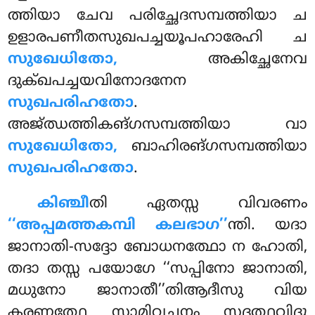
ത്തിയാ ചേവ പരിച്ഛേദസമ്പത്തിയാ ച
ഉളാരപണീതസുഖപച്ചയൂപഹാരേഹി ച
സുഖേധിതോ,
അകിച്ഛേനേവ
ദുക്ഖപച്ചയവിനോദനേന
സുഖപരിഹതോ
.
അജ്ഝത്തികങ്ഗസമ്പത്തിയാ വാ
സുഖേധിതോ,
ബാഹിരങ്ഗസമ്പത്തിയാ
സുഖപരിഹതോ
.
കിഞ്ചീ
തി ഏതസ്സ വിവരണം
‘‘അപ്പമത്തകമ്പി കലഭാഗ’’
ന്തി. യദാ
ജാനാതി-സദ്ദോ ബോധനത്ഥോ ന ഹോതി,
തദാ തസ്സ പയോഗേ ‘‘സപ്പിനോ ജാനാതി,
മധുനോ ജാനാതീ’’തിആദീസു വിയ
കരണത്ഥേ സാമിവചനം സദ്ദത്ഥവിദൂ