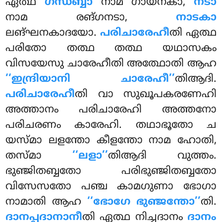
ഏത്ഥ
ഗന്ധബ്ബാ
നാമ ഗായനകാ,
നടാ
നാമ രങ്ഗനടാ,
നാടകാ
ലങ്ഘനകാദയോ.
പരിചാരേഹീ
തി ഏത്ഥ
പരിതോ തത്ഥ തത്ഥ യഥാസകം
വിസയേസു ചാരേഹീതി അത്ഥോതി ആഹ
‘‘ഇന്ദ്രിയാനി ചാരേഹീ’’
തിആദി.
പരിചാരേഹീ
തി വാ സുഖൂപകരണേഹി
അത്താനം പരിചാരേഹി അത്തനോ
പരിചരണം കാരേഹി. തഥാഭൂതോ ച
യസ്മാ ലളന്തോ കീളന്തോ നാമ ഹോതി,
തസ്മാ
‘‘ലളാ’’
തിആദി വുത്തം.
ഭുഞ്ജിതബ്ബതോ പരിഭുഞ്ജിതബ്ബതോ
വിസേസതോ പഞ്ച കാമഗുണാ ഭോഗാ
നാമാതി ആഹ
‘‘ഭോഗേ ഭുഞ്ജന്തോ’’
തി.
ദാനപ്പദാനാനീ
തി ഏത്ഥ നിച്ചദാനം
ദാനം