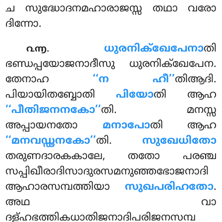
ച സുദ്ധോദനമഹാരാജസ്സ തഥാ വരോ
ദിന്നോ.
.
ധുരനിക്ഖേപേനാ
തി
൨൬
ഭണ്ഡപ്പയോജനാദീസു ധുരനിക്ഖേപേന.
തേനാഹ
‘‘ന ഹീ’’
തിആദി.
പിയായിതബ്ബോതി
പിയോ
തി ആഹ
‘‘പീതിജനനകോ’’
തി. മനസ്സ
അപ്പായനതോ
മനാപോ
തി ആഹ
‘‘മനവഡ്ഢനകോ’’
തി.
സുഖേധിതോ
തരുണദാരകകാലേ, തതോ പരഞ്ച
സപ്പിഖീരാദിസാദുരസമനുഞ്ഞഭോജനാദി
ആഹാരസമ്പത്തിയാ
സുഖപരിഹതോ
.
അഥ വാ
ദള്ഹഭത്തികധാതിജനാദിപരിജനസമ്പ