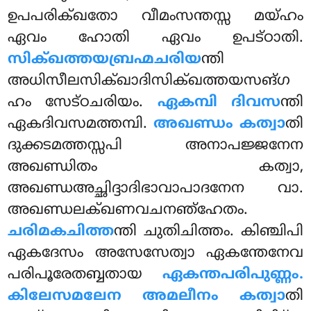
ഉപപരിക്ഖതോ വീമംസന്തസ്സ മയ്ഹം
ഏവം ഹോതി ഏവം ഉപട്ഠാതി.
സിക്ഖത്തയബ്രഹ്മചരിയ
ന്തി
അധിസീലസിക്ഖാദിസിക്ഖത്തയസങ്ഗ
ഹം സേട്ഠചരിയം.
ഏകമ്പി ദിവസ
ന്തി
ഏകദിവസമത്തമ്പി.
അഖണ്ഡം കത്വാ
തി
ദുക്കടമത്തസ്സപി അനാപജ്ജനേന
അഖണ്ഡിതം കത്വാ,
അഖണ്ഡഅച്ഛിദ്ദാദിഭാവാപാദനേന വാ.
അഖണ്ഡലക്ഖണവചനഞ്ഹേതം.
ചരിമകചിത്ത
ന്തി ചുതിചിത്തം. കിഞ്ചിപി
ഏകദേസം അസേസേത്വാ ഏകന്തേനേവ
പരിപൂരേതബ്ബതായ
ഏകന്തപരിപുണ്ണം.
കിലേസമലേന അമലീനം കത്വാ
തി