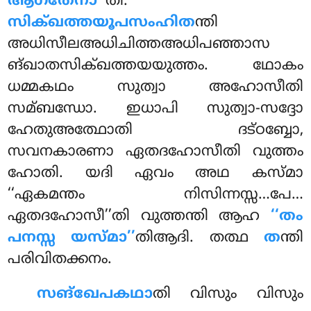
ആഗതേനാ’’
തി.
സിക്ഖത്തയൂപസംഹിത
ന്തി
അധിസീലഅധിചിത്തഅധിപഞ്ഞാസ
ങ്ഖാതസിക്ഖത്തയയുത്തം. ഥോകം
ധമ്മകഥം സുത്വാ അഹോസീതി
സമ്ബന്ധോ. ഇധാപി സുത്വാ-സദ്ദോ
ഹേതുഅത്ഥോതി ദട്ഠബ്ബോ,
സവനകാരണാ ഏതദഹോസീതി വുത്തം
ഹോതി. യദി ഏവം അഥ കസ്മാ
‘‘ഏകമന്തം നിസിന്നസ്സ…പേ…
ഏതദഹോസീ’’തി വുത്തന്തി ആഹ
‘‘തം
പനസ്സ യസ്മാ’’
തിആദി. തത്ഥ
ത
ന്തി
പരിവിതക്കനം.
സങ്ഖേപകഥാ
തി വിസും വിസും