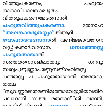
വിത്തൂപകരണം, പഹൂതം
നാനാവിധാലങ്കാരഭൂതം
വിത്തൂപകരണമേതേസന്തി
പഹൂതവിത്തൂപകരണാ
. തേനാഹ
‘‘അലങ്കാരഭൂതസ്സാ’’
തിആദി.
വോഹാരവസേനാ
തി വണിജ്ജാവസേന
വഡ്ഢികതാദിവസേന.
ധനധഞ്ഞസ്സ
പഹൂതതായാ
തി
സത്തരതനസങ്ഖാതസ്സ ധനസ്സ
സബ്ബപുബ്ബണ്ണാപരണ്ണസങ്ഗഹിതസ്സ
ധഞ്ഞസ്സ ച പഹൂതതായാതി അത്ഥോ.
തത്ഥ
‘‘സുവണ്ണരജതമണിമുത്താവേളുരിയവജിര
പവാളാനി സത്ത രതനാനീ’’തി വദന്തി.