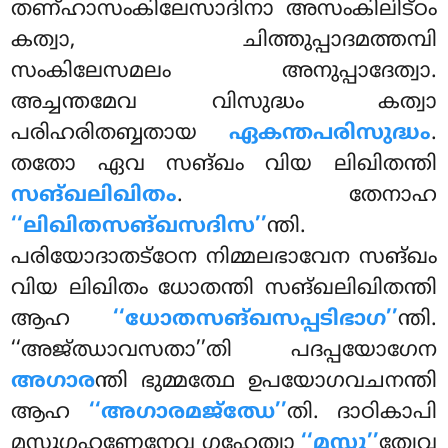
തണ്ഹാസംകിലേസാദിനാ അസംകിലിട്ഠം
കത്വാ, ചിത്തുപ്പാദമത്തമ്പി
സംകിലേസമലം അനുപ്പാദേത്വാ.
അച്ചന്തമേവ വിസുദ്ധം കത്വാ
പരിഹരിതബ്ബതായ
ഏകന്തപരിസുദ്ധം
.
തതോ ഏവ സങ്ഖം വിയ ലിഖിതന്തി
സങ്ഖലിഖിതം
. തേനാഹ
‘‘ലിഖിതസങ്ഖസദിസ’’
ന്തി.
പരിയോദാതട്ഠേന നിമ്മലഭാവേന സങ്ഖം
വിയ ലിഖിതം ധോതന്തി സങ്ഖലിഖിതന്തി
ആഹ
‘‘ധോതസങ്ഖസപ്പടിഭാഗ’’
ന്തി.
‘‘അജ്ഝാവസതാ’’തി പദപ്പയോഗേന
അഗാര
ന്തി ഭുമ്മത്ഥേ ഉപയോഗവചനന്തി
ആഹ
‘‘അഗാരമജ്ഝേ’’
തി. ദാഠികാപി
മസ്സുഗ്ഗഹണേനേവ ഗഹേത്വാ
‘‘മസ്സു’’
ത്വേവ