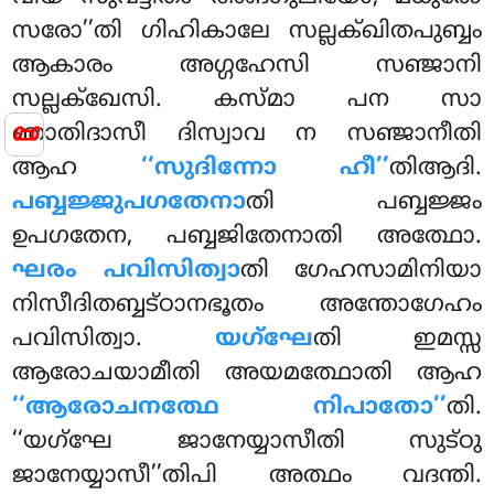
സരോ’’തി ഗിഹികാലേ സല്ലക്ഖിതപുബ്ബം
ആകാരം അഗ്ഗഹേസി സഞ്ജാനി
സല്ലക്ഖേസി. കസ്മാ പന സാ
📜
ഞാതിദാസീ ദിസ്വാവ ന സഞ്ജാനീതി
ആഹ
‘‘സുദിന്നോ ഹീ’’
തിആദി.
പബ്ബജ്ജുപഗതേനാ
തി പബ്ബജ്ജം
ഉപഗതേന, പബ്ബജിതേനാതി അത്ഥോ.
ഘരം പവിസിത്വാ
തി ഗേഹസാമിനിയാ
നിസീദിതബ്ബട്ഠാനഭൂതം അന്തോഗേഹം
പവിസിത്വാ.
യഗ്ഘേ
തി ഇമസ്സ
ആരോചയാമീതി അയമത്ഥോതി ആഹ
‘‘ആരോചനത്ഥേ നിപാതോ’’
തി.
‘‘യഗ്ഘേ ജാനേയ്യാസീതി സുട്ഠു
ജാനേയ്യാസീ’’തിപി അത്ഥം വദന്തി.