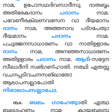
നാമ, ഉപോസഥദിവസാദീസു ദാതബ്ബം
അതിരേകദാനം
പദാനം
നാമ.
പവേണീരക്ഖണവസേന വാ ദീയമാനം
ദാനം
നാമ, അത്തനാവ പട്ഠപേത്വാ
ദീയമാനം
പദാനം
നാമ.
പചുരജനസാധാരണം വാ നാതിഉളാരം
ദാനം
നാമ, അനഞ്ഞസാധാരണം
അതിഉളാരം
പദാനം
നാമ.
ആദി
-സദ്ദേന
സീലാദീനി സങ്ഗണ്ഹാതി. നത്ഥി ഏതസ്സ
വചനപ്പടിവചനസങ്ഖാതോ
ആലാപസല്ലാപോതി
നിരാലാപസല്ലാപോ
.
.
ബലം ഗാഹേത്വാ
തി ഏത്ഥ
൩൦
ബലഗ്ഗഹണം നാമ കായബലസ്സ