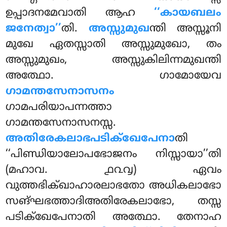
ഉപ്പാദനമേവാതി ആഹ
‘‘കായബലം
ജനേത്വാ’’
തി.
അസ്സുമുഖ
ന്തി അസ്സൂനി
മുഖേ ഏതസ്സാതി അസ്സുമുഖോ, തം
അസ്സുമുഖം, അസ്സുകിലിന്നമുഖന്തി
അത്ഥോ. ഗാമോയേവ
ഗാമന്തസേനാസനം
ഗാമപരിയാപന്നത്താ
ഗാമന്തസേനാസനസ്സ.
അതിരേകലാഭപടിക്ഖേപേനാ
തി
‘‘പിണ്ഡിയാലോപഭോജനം നിസ്സായാ’’തി
(മഹാവ. ൧൨൮) ഏവം
വുത്തഭിക്ഖാഹാരലാഭതോ അധികലാഭോ
സങ്ഘഭത്താദിഅതിരേകലാഭോ, തസ്സ
പടിക്ഖേപേനാതി അത്ഥോ. തേനാഹ