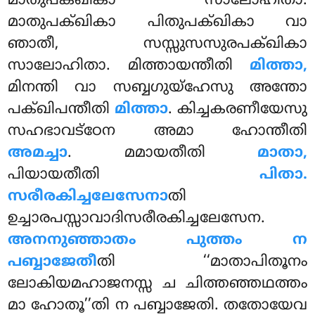
മാതുപക്ഖികാ സാലോഹിതാ.
മാതുപക്ഖികാ പിതുപക്ഖികാ വാ
ഞാതീ
, സസ്സുസസുരപക്ഖികാ
സാലോഹിതാ. മിത്തായന്തീതി
മിത്താ,
മിനന്തി വാ സബ്ബഗുയ്ഹേസു അന്തോ
പക്ഖിപന്തീതി
മിത്താ
. കിച്ചകരണീയേസു
സഹഭാവട്ഠേന അമാ ഹോന്തീതി
അമച്ചാ
. മമായതീതി
മാതാ,
പിയായതീതി
പിതാ.
സരീരകിച്ചലേസേനാ
തി
ഉച്ചാരപസ്സാവാദിസരീരകിച്ചലേസേന.
അനനുഞ്ഞാതം പുത്തം ന
പബ്ബാജേതീ
തി ‘‘മാതാപിതൂനം
ലോകിയമഹാജനസ്സ ച ചിത്തഞ്ഞഥത്തം
മാ ഹോതൂ’’തി ന പബ്ബാജേതി. തതോയേവ