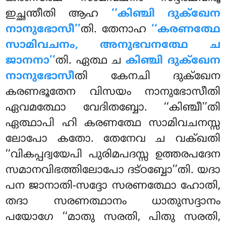
ഇച്ഛന്തീതി ആഹ
‘‘കിഞ്ചി ദുക്ഖേന
നാനുഭോസീ’’
തി. തേനാഹ
‘‘കരണത്ഥേ
സാമിവചനം, അനുഭവനത്ഥേ ച
ജാനനാ’’
തി. ഏത്ഥ ച
കിഞ്ചി ദുക്ഖേന
നാനുഭോസീ
തി കേനചി ദുക്ഖേന
കരണഭൂതേന വിസയം നാനുഭോസീതി
ഏവമത്ഥോ വേദിതബ്ബോ. ‘‘കിഞ്ചീ’’തി
ഏത്ഥാപി ഹി കരണത്ഥേ സാമിവചനസ്സ
ലോപോ കതോ. തേനേവ ച വക്ഖതി
‘‘വികപ്പദ്വയേപി പുരിമപദസ്സ ഉത്തരപദേന
സമാനവിഭത്തിലോപോ ദട്ഠബ്ബോ’’തി. യദാ
പന ജാനാതി-സദ്ദോ സരണത്ഥോ ഹോതി,
തദാ സരണത്ഥാനം ധാതുസദ്ദാനം
പയോഗേ ‘‘മാതു സരതി, പിതു സരതി,