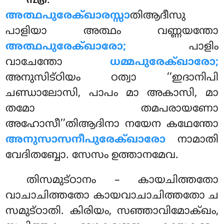
.
൩൫
അത്ഥപുരേക്ഖാരസ്സാ
തിആദീസു
പാളിയാ അത്ഥം വണ്ണയന്തോ
അത്ഥപുരേക്ഖാരോ;
പാളിം
വാചേന്തോ
ധമ്മപുരേക്ഖാരോ;
അനുസിട്ഠിയം ഠത്വാ ‘‘ഇദാനിപി
ചണ്ഡാലോസി, പാപം മാ അകാസി, മാ
തമോ തമപരായണോ
അഹോസീ’’തിആദിനാ നയേന കഥേന്തോ
അനുസാസനീപുരേക്ഖാരോ
നാമാതി
വേദിതബ്ബോ. സേസം ഉത്താനമേവ.
തിസമുട്ഠാനം – കായചിത്തതോ
വാചാചിത്തതോ കായവാചാചിത്തതോ ച
സമുട്ഠാതി. കിരിയം, സഞ്ഞാവിമോക്ഖം,