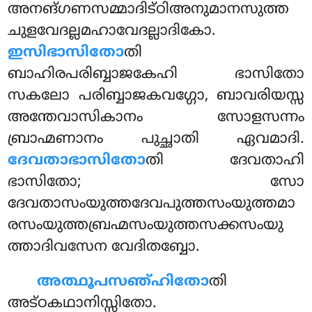
അനങ്ഗണസമ്മാദിട്ഠിഅനുമാനസുത്ത
ചുളവേദല്ലമഹാവേദല്ലാദികോ.
ഇസിഭാസിതോ
തി
ബാഹിരപരിബ്ബാജകേഹി ഭാസിതോ
സകലോ പരിബ്ബാജകവഗ്ഗോ, ബാവരിയസ്സ
അന്തേവാസികാനം സോളസന്നം
ബ്രാഹ്മണാനം പുച്ഛാതി ഏവമാദി.
ദേവതാഭാസിതോ
തി ദേവതാഹി
ഭാസിതോ; സോ
ദേവതാസംയുത്തദേവപുത്തസംയുത്തമാ
രസംയുത്തബ്രഹ്മസംയുത്തസക്കസംയു
ത്താദിവസേന വേദിതബ്ബോ.
അത്ഥൂപസഞ്ഹിതോ
തി
അട്ഠകഥാനിസ്സിതോ.