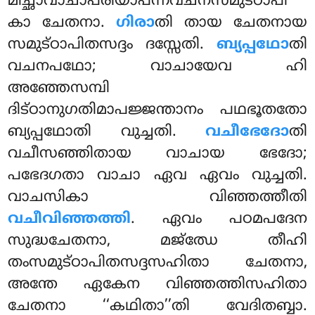
മിച്ഛാവാചാപരിയാപന്നവചനസമുട്ഠാപി
കാ ചേതനാ.
ഗിരാ
തി തായ ചേതനായ
സമുട്ഠാപിതസദ്ദം ദസ്സേതി.
ബ്യപ്പഥോ
തി
വചനപഥോ; വാചായേവ ഹി
അഞ്ഞേസമ്പി
ദിട്ഠാനുഗതിമാപജ്ജന്താനം പഥഭൂതതോ
ബ്യപ്പഥോതി വുച്ചതി.
വചീഭേദോ
തി
വചീസഞ്ഞിതായ വാചായ ഭേദോ;
പഭേദഗതാ വാചാ ഏവ ഏവം വുച്ചതി.
വാചസികാ വിഞ്ഞത്തീതി
വചീവിഞ്ഞത്തി
. ഏവം പഠമപദേന
സുദ്ധചേതനാ, മജ്ഝേ തീഹി
തംസമുട്ഠാപിതസദ്ദസഹിതാ ചേതനാ,
അന്തേ ഏകേന വിഞ്ഞത്തിസഹിതാ
ചേതനാ ‘‘കഥിതാ’’തി വേദിതബ്ബാ.