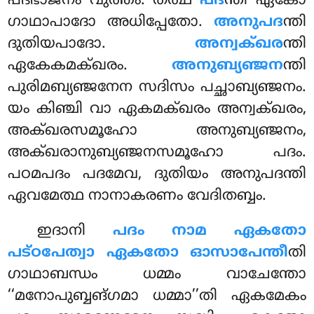
പദഭാജനം വുത്തം. തത്ഥ
പദ
ന്തി ഏകോ
ഗാഥാപാദോ അധിപ്പേതോ.
അനുപദ
ന്തി
ദുതിയപാദോ.
അന്വക്ഖര
ന്തി
ഏകേകമക്ഖരം.
അനുബ്യഞ്ജന
ന്തി
പുരിമബ്യഞ്ജനേന സദിസം പച്ഛാബ്യഞ്ജനം.
യം കിഞ്ചി വാ ഏകമക്ഖരം അന്വക്ഖരം,
അക്ഖരസമൂഹോ അനുബ്യഞ്ജനം,
അക്ഖരാനുബ്യഞ്ജനസമൂഹോ പദം.
പഠമപദം പദമേവ, ദുതിയം അനുപദന്തി
ഏവമേത്ഥ നാനാകരണം വേദിതബ്ബം.
ഇദാനി
പദം നാമ ഏകതോ
പട്ഠപേത്വാ ഏകതോ ഓസാപേന്തീ
തി
ഗാഥാബന്ധം ധമ്മം വാചേന്തോ
‘‘മനോപുബ്ബങ്ഗമാ ധമ്മാ’’തി ഏകമേകം