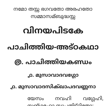
നമോ തസ്സ ഭഗവതോ അരഹതോ
സമ്മാസമ്ബുദ്ധസ്സ
വിനയപിടകേ
പാചിത്തിയ-അട്ഠകഥാ
൫. പാചിത്തിയകണ്ഡം
൧. മുസാവാദവഗ്ഗോ
൧. മുസാവാദസിക്ഖാപദവണ്ണനാ
യേസം
നവഹി വഗ്ഗേഹി,