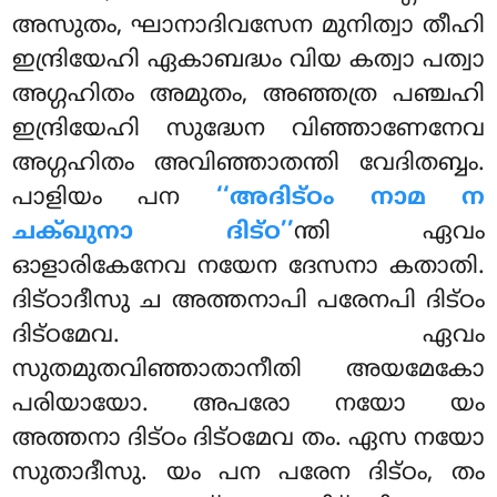
അസുതം, ഘാനാദിവസേന മുനിത്വാ തീഹി
ഇന്ദ്രിയേഹി ഏകാബദ്ധം വിയ കത്വാ പത്വാ
അഗ്ഗഹിതം അമുതം, അഞ്ഞത്ര പഞ്ചഹി
ഇന്ദ്രിയേഹി സുദ്ധേന
വിഞ്ഞാണേനേവ
അഗ്ഗഹിതം അവിഞ്ഞാതന്തി വേദിതബ്ബം.
പാളിയം പന
‘‘അദിട്ഠം നാമ ന
ചക്ഖുനാ ദിട്ഠ’’
ന്തി ഏവം
ഓളാരികേനേവ നയേന ദേസനാ കതാതി.
ദിട്ഠാദീസു ച അത്തനാപി
പരേനപി ദിട്ഠം
ദിട്ഠമേവ. ഏവം
സുതമുതവിഞ്ഞാതാനീതി അയമേകോ
പരിയായോ. അപരോ നയോ യം
അത്തനാ ദിട്ഠം ദിട്ഠമേവ തം. ഏസ നയോ
സുതാദീസു. യം പന പരേന ദിട്ഠം, തം