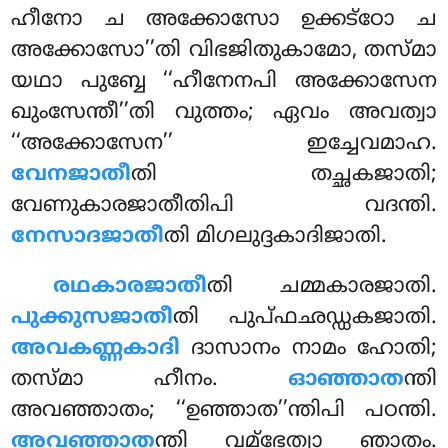
ഹീനോ ച അക്കോസോ ഉക്കട്ഠോ ച
അക്കോസോ’’തി വിഭജിതുകാമോ, തസ്മാ
യഥാ പുബ്ബേ ‘‘ഹീനേനപി അക്കോസേന
ഖുംസേന്തീ’’തി വുത്തം; ഏവം അവത്വാ
‘‘അക്കോസേന’’ ഇച്ചേവമാഹ.
വേനജാതീ
തി തച്ഛകജാതി;
വേണുകാരജാതീതിപി വദന്തി.
നേസാദജാതീ
തി മിഗലുദ്ദകാദിജാതി.
രഥകാരജാതീ
തി
ചമ്മകാരജാതി.
പുക്കുസജാതീ
തി പുപ്ഫഛഡ്ഡകജാതി.
അവകണ്ണകാദി
ദാസാനം നാമം ഹോതി;
തസ്മാ ഹീനം.
ഓഞ്ഞാത
ന്തി
അവഞ്ഞാതം; ‘‘ഉഞ്ഞാത’’ന്തിപി പഠന്തി.
അവഞ്ഞാത
ന്തി വമ്ഭേത്വാ ഞാതം.