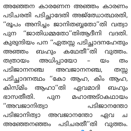
അഞ്ഞേന കാരണേന അഞ്ഞം കാരണം
പടിചരതി പടിച്ഛാദേതി അജ്ഝോത്ഥരതി,
‘‘രൂപം അനിച്ചം ജാനിതബ്ബതോ’’തി വത്വാ
പുന ‘‘ജാതിധമ്മതോ’’തിആദീനി വദതി.
കുരുന്ദിയം പന ‘‘ഏതസ്സ പടിച്ഛാദനഹേതും
അഞ്ഞം ബഹും കഥേതീ’’തി വുത്തം.
തത്രായം അധിപ്പായോ – യം തം
പടിജാനനഞ്ച അവജാനനഞ്ച, തസ്സ
പടിച്ഛാദനത്ഥം ‘‘കോ ആഹ
, കിം ആഹ,
കിസ്മിം ആഹാ’’തി ഏവമാദി ബഹും
ഭാസതീതി. പുന മഹാഅട്ഠകഥായം
‘‘അവജാനിത്വാ പടിജാനന്തോ
പടിജാനിത്വാ അവജാനന്തോ ഏവ ച
അഞ്ഞേനഞ്ഞം പടിചരതീ’’തി വുത്തം.