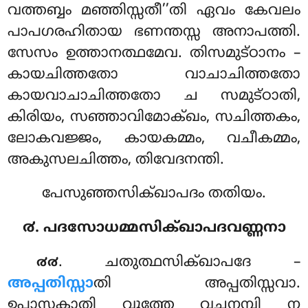
വത്തബ്ബം മഞ്ഞിസ്സതീ’’തി ഏവം കേവലം
പാപഗരഹിതായ ഭണന്തസ്സ അനാപത്തി.
സേസം ഉത്താനത്ഥമേവ. തിസമുട്ഠാനം –
കായചിത്തതോ വാചാചിത്തതോ
കായവാചാചിത്തതോ
ച സമുട്ഠാതി
,
കിരിയം, സഞ്ഞാവിമോക്ഖം, സചിത്തകം,
ലോകവജ്ജം, കായകമ്മം, വചീകമ്മം,
അകുസലചിത്തം, തിവേദനന്തി.
പേസുഞ്ഞസിക്ഖാപദം തതിയം.
൪. പദസോധമ്മസിക്ഖാപദവണ്ണനാ
. ചതുത്ഥസിക്ഖാപദേ –
൪൪
അപ്പതിസ്സാ
തി അപ്പതിസ്സവാ.
ഉപാസകാതി വുത്തേ വചനമ്പി ന