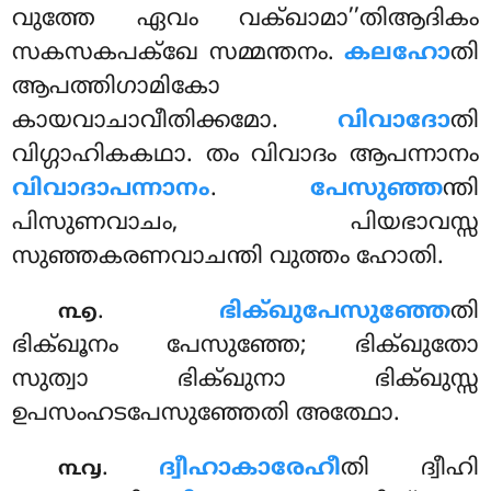
വുത്തേ ഏവം വക്ഖാമാ’’തിആദികം
സകസകപക്ഖേ സമ്മന്തനം.
കലഹോ
തി
ആപത്തിഗാമികോ
കായവാചാവീതിക്കമോ.
വിവാദോ
തി
വിഗ്ഗാഹികകഥാ. തം വിവാദം ആപന്നാനം
വിവാദാപന്നാനം
.
പേസുഞ്ഞ
ന്തി
പിസുണവാചം, പിയഭാവസ്സ
സുഞ്ഞകരണവാചന്തി വുത്തം ഹോതി.
.
ഭിക്ഖുപേസുഞ്ഞേ
തി
൩൭
ഭിക്ഖൂനം പേസുഞ്ഞേ; ഭിക്ഖുതോ
സുത്വാ ഭിക്ഖുനാ ഭിക്ഖുസ്സ
ഉപസംഹടപേസുഞ്ഞേതി അത്ഥോ.
.
ദ്വീഹാകാരേഹീ
തി ദ്വീഹി
൩൮