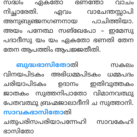
സദ്ധിം ഏകതോ ഭണന്തോ വാചം
നിച്ഛാരേതി. ഏവം വാചേന്തസ്സാപി
അനുബ്യഞ്ജനഗണനായ പാചിത്തിയാ.
അയം പനേത്ഥ സങ്ഖേപോ – ഇമേസു
പദാദീസു യം യം ഏകതോ ഭണതി തേന
തേന ആപത്തിം ആപജ്ജതീതി.
ബുദ്ധഭാസിതോ
തി സകലം
വിനയപിടകം അഭിധമ്മപിടകം ധമ്മപദം
ചരിയാപിടകം ഉദാനം ഇതിവുത്തകം
ജാതകം സുത്തനിപാതോ വിമാനവത്ഥു
പേതവത്ഥു ബ്രഹ്മജാലാദീനി ച സുത്താനി.
സാവകഭാസിതോ
തി
ചതുപരിസപരിയാപന്നേഹി സാവകേഹി
ഭാസിതോ