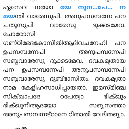
ഏസേവ നയോ
യേ നൂന…പേ… ന
മയ
ന്തി വാരേസുപി. അനുപസമ്പന്നേ പന
ചതൂസുപി വാരേസു ദുക്കടമേവ.
ചോരോസി
ഗണ്ഠിഭേദകോസീതിആദിവചനേഹി പന
ഉപസമ്പന്നേപി അനുപമ്പന്നേപി
സബ്ബവാരേസു ദുക്കടമേവ. ദവകമ്യതായ
പന ഉപസമ്പന്നേപി അനുപസമ്പന്നേപി
സബ്ബവാരേസു ദുബ്ഭാസിതം. ദവകമ്യതാ
നാമ കേളിഹസാധിപ്പായതാ. ഇമസ്മിഞ്ച
സിക്ഖാപദേ ഠപേത്വാ ഭിക്ഖും
ഭിക്ഖുനീആദയോ സബ്ബസത്താ
അനുപസമ്പന്നട്ഠാനേ ഠിതാതി
വേദിതബ്ബാ.