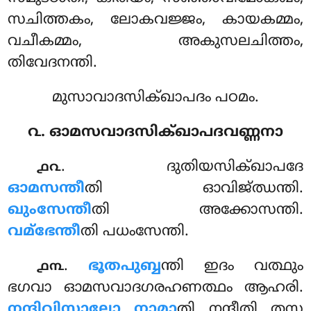
സചിത്തകം, ലോകവജ്ജം, കായകമ്മം,
വചീകമ്മം, അകുസലചിത്തം,
തിവേദനന്തി.
മുസാവാദസിക്ഖാപദം പഠമം.
൨. ഓമസവാദസിക്ഖാപദവണ്ണനാ
. ദുതിയസിക്ഖാപദേ
൧൨
ഓമസന്തീ
തി ഓവിജ്ഝന്തി.
ഖുംസേന്തീ
തി അക്കോസന്തി.
വമ്ഭേന്തീ
തി പധംസേന്തി.
.
ഭൂതപുബ്ബ
ന്തി ഇദം വത്ഥും
൧൩
ഭഗവാ ഓമസവാദഗരഹണത്ഥം ആഹരി.
നന്ദിവിസാലോ നാമാ
തി നന്ദീതി തസ്സ