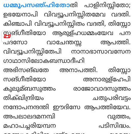
ധമ്മൂപസഞ്ഹിതോ
തി പാളിനിസ്സിതോ;
ഉഭയേനാപി വിവട്ടൂപനിസ്സിതമേവ വദതി.
കിഞ്ചാപി വിവട്ടൂപനിസ്സിതം വദതി, തിസ്സോ
സങ്ഗീതിയോ ആരുള്ഹധമ്മംയേവ പന
📜
പദസോ വാചേന്തസ്സ ആപത്തി
.
വിവട്ടൂപനിസ്സിതേപി നാനാഭാസാവസേന
ഗാഥാസിലോകബന്ധാദീഹി
അഭിസങ്ഖതേ അനാപത്തി. തിസ്സോ
സങ്ഗീതിയോ അനാരുള്ഹേപി
കുലുമ്ബസുത്തം രാജോവാദസുത്തം
തിക്ഖിന്ദ്രിയം ചതുപരിവട്ടം
നന്ദോപനന്ദന്തി ഈദിസേ ആപത്തിയേവ.
അപലാലദമനമ്പി വുത്തം,
മഹാപച്ചരിയമ്പന പടിസിദ്ധം.