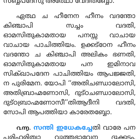
സബ്ബപദേസു അത്ഥോ വേദിതബ്ബോ.
ഏത്ഥ ച ഹീനേന ഹീനം വദന്തോ
കിഞ്ചാപി സച്ചം വദതി,
ഓമസിതുകാമതായ പനസ്സ വാചായ
വാചായ പാചിത്തിയം. ഉക്കട്ഠേന ഹീനം
വദന്തോ ച കിഞ്ചാപി അലികം ഭണതി,
ഓമസിതുകാമതായ പന ഇമിനാവ
സിക്ഖാപദേന പാചിത്തിയം ആപജ്ജതി,
ന പുരിമേന. യോപി ‘‘അതിചണ്ഡാലോസി,
അതിബ്രാഹ്മണോസി, ദുട്ഠചണ്ഡാലോസി,
ദുട്ഠബ്രാഹ്മണോസീ’’തിആദീനി വദതി,
സോപി ആപത്തിയാ കാരേതബ്ബോ.
.
സന്തി
ഇധേകച്ചേ
തി വാരേ പന
൨൬
പരിഹരിത്വാ വുത്തഭാവേന ദുക്കടം.