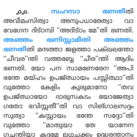
.
സഹസാ ഭണതീ
തി
൧൧
അവീമംസിത്വാ അനുപധാരേത്വാ വാ
വേഗേന ദിട്ഠമ്പി ‘‘അദിട്ഠം മേ’’തി ഭണതി.
അഞ്ഞം ഭണിസ്സാമീതി അഞ്ഞം
ഭണതീ
തി മന്ദത്താ ജളത്താ പക്ഖലന്തോ
‘‘ചീവര’’ന്തി വത്തബ്ബേ ‘‘ചീര’’ന്തി ആദിം
ഭണതി. യോ പന സാമണേരേന ‘‘അപി
ഭന്തേ മയ്ഹം ഉപജ്ഝായം പസ്സിത്ഥാ’’തി
വുത്തോ കേളിം കുരുമാനോ ‘‘തവ
ഉപജ്ഝായോ ദാരുസകടം യോജേത്വാ
ഗതോ ഭവിസ്സതീ’’തി വാ സിങ്ഗാലസദ്ദം
സുത്വാ ‘‘കസ്സായം ഭന്തേ സദ്ദോ’’തി
വുത്തോ ‘‘മാതുയാ തേ യാനേന
ഗച്ഛന്തിയാ കദ്ദമേ ലഗ്ഗചക്കം ഉദ്ധരന്താനം