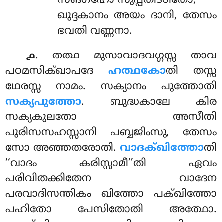
സങ്ഗഹോ സുപ്പതിട്ഠിതോ;
ഖുദ്ദകാനം അയം ദാനി, തേസം
ഭവതി വണ്ണനാ.
. തത്ഥ മുസാവാദവഗ്ഗസ്സ താവ
൧
പഠമസിക്ഖാപദേ
ഹത്ഥകോ
തി തസ്സ
ഥേരസ്സ നാമം. സക്യാനം
പുത്തോതി
സക്യപുത്തോ
. ബുദ്ധകാലേ കിര
സക്യകുലതോ അസീതി
പുരിസസഹസ്സാനി പബ്ബജിംസു, തേസം
സോ അഞ്ഞതരോതി.
വാദക്ഖിത്തോ
തി
‘‘വാദം കരിസ്സാമീ’’തി ഏവം
പരിവിതക്കിതേന വാദേന
പരവാദിസന്തികം ഖിത്തോ പക്ഖിത്തോ
പഹിതോ പേസിതോതി അത്ഥോ.