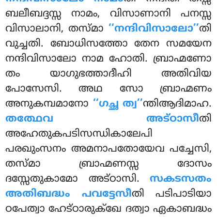
ബലീബദ്ദസ്സ നാമം, വിസാണാനി പനസ്സ
വിസാലാനി, തസ്മാ
‘‘നന്ദിവിസാലോ’’
തി
വുച്ചതി. ബോധിസത്തോ തേന സമയേന
നന്ദിവിസാലോ നാമ ഹോതി. ബ്രാഹ്മണോ
തം യാഗുഭത്താദീഹി അതിവിയ
പോസേസി. അഥ സോ ബ്രാഹ്മണം
അനുകമ്പമാനോ
‘‘ഗച്ഛ ത്വ’’
ന്തിആദിമാഹ.
തത്ഥേവ അട്ഠാസീ
തി
അഹേതുകപടിസന്ധികാലേപി
പരഖുംസനം അമനാപതോയേവ പച്ചേസി,
തസ്മാ ബ്രാഹ്മണസ്സ ദോസം
ദസ്സേതുകാമോ അട്ഠാസി.
സകടസതം
അതിബദ്ധം പവട്ടേസീ
തി പടിപാടിയാ
ഠപേത്വാ ഹേട്ഠാരുക്ഖേ ദത്വാ ഏകാബദ്ധം