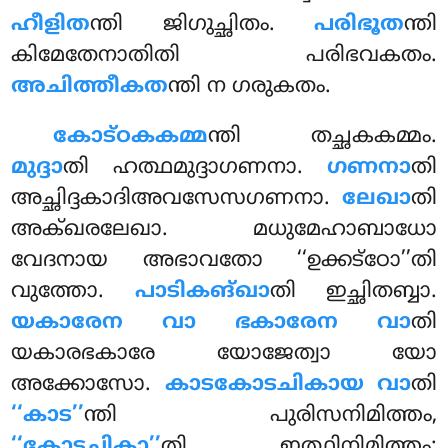
ഹീളിത
ന്തി ജിഗുച്ഛിതം
.
പരിഭൂത
ന്തി
കിമേതേനാതിതി പരിഭവകതം.
അചിത്തീകത
ന്തി ന ഗരുകതം.
കോട്ഠകകമ്മ
ന്തി തച്ഛകകമ്മം.
മുദ്ദാ
തി ഹത്ഥമുദ്ദാഗണനാ.
ഗണനാ
തി
അച്ഛിദ്ദകാദിഅവസേസഗണനാ.
ലേഖാ
തി
അക്ഖരലേഖാ. മധുമേഹാബാധോ
വേദനായ അഭാവതോ ‘‘ഉക്കട്ഠോ’’തി
വുത്തോ.
പാടികങ്ഖാ
തി ഇച്ഛിതബ്ബാ.
യകാരേന വാ ഭകാരേന വാ
തി
യകാരഭകാരേ യോജേത്വാ യോ
അക്കോസോ.
കാടകോടചികായ വാ
തി
‘‘കാട’’
ന്തി പുരിസനിമിത്തം,
‘‘കോടചികാ’’
തി ഇത്ഥിനിമിത്തം;