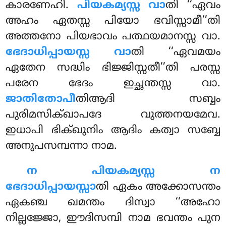
കാരണേഹി.
പിയകമ്യസ്സ വാ
തി ‘‘ഏവം
അഹം ഏതസ്സ പിയോ ഭവിസ്സാമീ’’തി
അത്തനോ പിയഭാവം പത്ഥയമാനസ്സ വാ.
ഭേദാധിപ്പായസ്സ വാ
തി ‘‘ഏവമയം
ഏതേന സദ്ധിം ഭിജ്ജിസ്സതീ’’തി പരസ്സ
പരേന ഭേദം ഇച്ഛന്തസ്സ വാ.
ജാതിതോപീ
തിആദി സബ്ബം
പുരിമസിക്ഖാപദേ വുത്തനയമേവ.
ഇധാപി ഭിക്ഖുനിം ആദിം കത്വാ സബ്ബേ
അനുപസമ്പന്നാ നാമ.
ന പിയകമ്യസ്സ ന
ഭേദാധിപ്പായസ്സാ
തി ഏകം അക്കോസന്തം
ഏകഞ്ച ഖമന്തം ദിസ്വാ ‘‘അഹോ
നില്ലജ്ജോ, ഈദിസമ്പി നാമ ഭവന്തം പുന