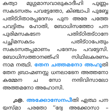
കത്വാ മുഗ്ഗമാസവാലുകാദീഹി പുണ്ണം
സകടസതം പവട്ടേന്തോ, കിഞ്ചാപി പുബ്ബേ
പതിട്ഠിതാരപ്പദേസം പുന അരേ പത്തേ
പവട്ടിതം ഹോതി, ബോധിസത്തോ പന
പുരിമസകടേന പതിട്ഠിതട്ഠാനേ
പച്ഛിമസകടം പതിട്ഠാപേതും
സകടസതപ്പമാണം പദേസം പവട്ടേസി.
ബോധിസത്താനഞ്ഹി സിഥിലകരണം
നാമ നത്ഥി.
തേന ചത്തമനോ അഹൂ
തി
തേന ബ്രാഹ്മണസ്സ ധനലാഭേന അത്തനോ
കമ്മേന ച സോ നന്ദിവിസാലോ
അത്തമനോ അഹോസി.
.
അക്കോസേനപീ
തി
ഏത്ഥ പന
൧൫
യസ്മാ പരതോ ‘‘ദ്വേ അക്കോസാ –