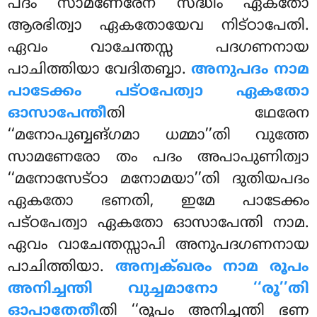
പദം സാമണേരേന സദ്ധിം ഏകതോ
ആരഭിത്വാ ഏകതോയേവ നിട്ഠാപേതി.
ഏവം വാചേന്തസ്സ പദഗണനായ
പാചിത്തിയാ വേദിതബ്ബാ.
അനുപദം നാമ
പാടേക്കം പട്ഠപേത്വാ ഏകതോ
ഓസാപേന്തീ
തി ഥേരേന
‘‘മനോപുബ്ബങ്ഗമാ ധമ്മാ’’തി വുത്തേ
സാമണേരോ തം പദം അപാപുണിത്വാ
‘‘മനോസേട്ഠാ മനോമയാ’’തി ദുതിയപദം
ഏകതോ ഭണതി, ഇമേ പാടേക്കം
പട്ഠപേത്വാ ഏകതോ ഓസാപേന്തി നാമ.
ഏവം വാചേന്തസ്സാപി അനുപദഗണനായ
പാചിത്തിയാ.
അന്വക്ഖരം നാമ രൂപം
അനിച്ചന്തി
വുച്ചമാനോ ‘‘രൂ’’തി
ഓപാതേതീ
തി ‘‘രൂപം അനിച്ചന്തി ഭണ