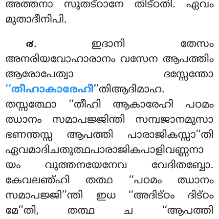
അത്തനാ സുതട്ഠാനേ തിട്ഠതി. ഏവം
മുതാദീനിപി.
. ഇദാനി തേസം
൪
അനരിയവോഹാരാനം വസേന ആപത്തിം
ആരോപേത്വാ ദസ്സേന്തോ
‘‘തീഹാകാരേഹീ
’’തിആദിമാഹ.
തസ്സത്ഥോ ‘‘തീഹി ആകാരേഹി പഠമം
ഝാനം സമാപജ്ജിന്തി സമ്പജാനമുസാ
ഭണന്തസ്സ ആപത്തി പാരാജികസ്സാ’’തി
ഏവമാദിചതുത്ഥപാരാജികപാളിവണ്ണനാ
യം വുത്തനയേനേവ വേദിതബ്ബോ.
കേവലഞ്ഹി തത്ഥ ‘‘പഠമം ഝാനം
സമാപജ്ജി’’ന്തി ഇധ ‘‘അദിട്ഠം ദിട്ഠം
മേ’’തി, തത്ഥ ച ‘‘ആപത്തി