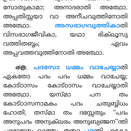
സോതുകാമാ; അനാദരാതി അത്ഥോ.
അപ്പതിസ്സയാ വാ അനീചവുത്തിനോതി
അത്ഥോ.
അസഭാഗവുത്തികാ
തി
വിസഭാഗജീവികാ, യഥാ ഭിക്ഖൂസു
വത്തിതബ്ബം; ഏവം
അപ്പവത്തവുത്തിനോതി അത്ഥോ.
.
പദസോ ധമ്മം വാചേയ്യാ
തി
൪൫
ഏകതോ പദം പദം ധമ്മം വാചേയ്യ;
കോട്ഠാസം കോട്ഠാസം വാചേയ്യാതി
അത്ഥോ. യസ്മാ പന തം
കോട്ഠാസനാമകം പദം ചതുബ്ബിധം
ഹോതി, തസ്മാ തം ദസ്സേതും ‘‘പദം
അനുപദം അന്വക്ഖരം അനുബ്യഞ്ജന’’ന്തി