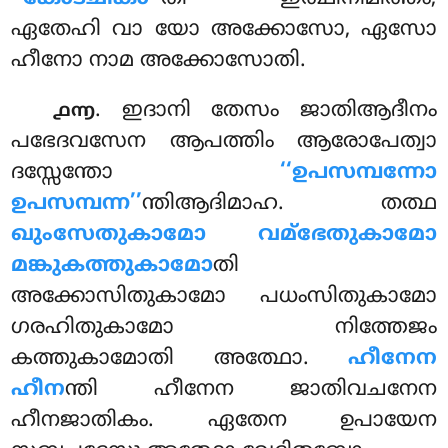
ഏതേഹി വാ യോ അക്കോസോ, ഏസോ
ഹീനോ നാമ അക്കോസോതി.
. ഇദാനി തേസം ജാതിആദീനം
൧൬
പഭേദവസേന ആപത്തിം ആരോപേത്വാ
ദസ്സേന്തോ
‘‘ഉപസമ്പന്നോ
ഉപസമ്പന്ന’’
ന്തിആദിമാഹ. തത്ഥ
ഖുംസേതുകാമോ വമ്ഭേതുകാമോ
മങ്കുകത്തുകാമോ
തി
അക്കോസിതുകാമോ പധംസിതുകാമോ
ഗരഹിതുകാമോ നിത്തേജം
കത്തുകാമോതി അത്ഥോ.
ഹീനേന
ഹീന
ന്തി ഹീനേന ജാതിവചനേന
ഹീനജാതികം. ഏതേന ഉപായേന