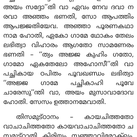
അയം സദ്ദോ’’തി വാ ഏവം നേവ ദവാ ന
രവാ അഞ്ഞം ഭണതി, സോ ആപത്തിം
ആപജ്ജതിയേവ. അഞ്ഞാ പൂരണകഥാ
നാമ ഹോതി, ഏകോ ഗാമേ ഥോകം തേലം
ലഭിത്വാ വിഹാരം ആഗതോ സാമണേരം
ഭണതി – ‘‘ത്വം അജ്ജ കുഹിം ഗതോ,
ഗാമോ ഏകതേലോ അഹോസീ’’തി
വാ
പച്ഛികായ ഠപിതം പൂവഖണ്ഡം ലഭിത്വാ
‘‘അജ്ജ ഗാമേ പച്ഛികാഹി പൂവേ
ചാരേസു’’ന്തി വാ, അയം മുസാവാദോവ
ഹോതി. സേസം ഉത്താനമേവാതി.
തിസമുട്ഠാനം – കായചിത്തതോ
വാചാചിത്തതോ കായവാചാചിത്തതോ ച
സമുട്ഠാതി, കിരിയം, സഞ്ഞാവിമോക്ഖം,