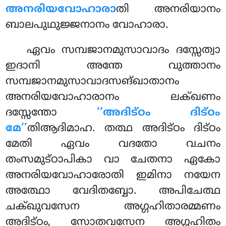
അനരിയവോഹാരാ
തി അനരിയാനം
ബാലപുഥുജ്ജനാനം വോഹാരാ.
ഏവം സമ്പജാനമുസാവാദം ദസ്സേത്വാ
ഇദാനി അന്തേ വുത്താനം
സമ്പജാനമുസാവാദസങ്ഖാതാനം
അനരിയവോഹാരാനം
ലക്ഖണം
ദസ്സേന്തോ
‘‘അദിട്ഠം ദിട്ഠം
മേ’’
തിആദിമാഹ. തത്ഥ അദിട്ഠം ദിട്ഠം
മേതി ഏവം വദതോ വചനം
തംസമുട്ഠാപികാ വാ ചേതനാ ഏകോ
അനരിയവോഹാരോതി ഇമിനാ നയേന
അത്ഥോ വേദിതബ്ബോ. അപിചേത്ഥ
ചക്ഖുവസേന അഗ്ഗഹിതാരമ്മണം
അദിട്ഠം, സോതവസേന അഗ്ഗഹിതം