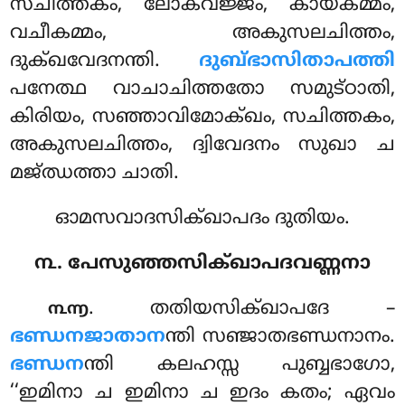
സചിത്തകം, ലോകവജ്ജം, കായകമ്മം,
വചീകമ്മം, അകുസലചിത്തം,
ദുക്ഖവേദനന്തി.
ദുബ്ഭാസിതാപത്തി
പനേത്ഥ വാചാചിത്തതോ സമുട്ഠാതി,
കിരിയം, സഞ്ഞാവിമോക്ഖം, സചിത്തകം,
അകുസലചിത്തം, ദ്വിവേദനം സുഖാ ച
മജ്ഝത്താ ചാതി.
ഓമസവാദസിക്ഖാപദം ദുതിയം.
൩. പേസുഞ്ഞസിക്ഖാപദവണ്ണനാ
. തതിയസിക്ഖാപദേ –
൩൬
ഭണ്ഡനജാതാന
ന്തി സഞ്ജാതഭണ്ഡനാനം.
ഭണ്ഡന
ന്തി കലഹസ്സ പുബ്ബഭാഗോ,
‘‘ഇമിനാ ച ഇമിനാ ച ഇദം കതം; ഏവം