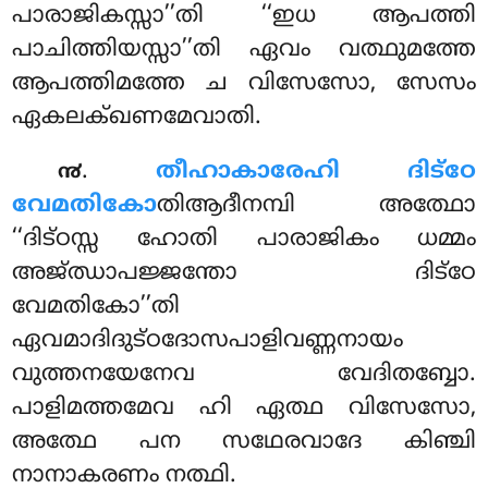
പാരാജികസ്സാ’’തി ‘‘ഇധ ആപത്തി
പാചിത്തിയസ്സാ’’തി ഏവം വത്ഥുമത്തേ
ആപത്തിമത്തേ ച വിസേസോ, സേസം
ഏകലക്ഖണമേവാതി.
.
തീഹാകാരേഹി ദിട്ഠേ
൯
വേമതികോ
തിആദീനമ്പി അത്ഥോ
‘‘ദിട്ഠസ്സ ഹോതി പാരാജികം ധമ്മം
അജ്ഝാപജ്ജന്തോ ദിട്ഠേ
വേമതികോ’’തി
ഏവമാദിദുട്ഠദോസപാളിവണ്ണനായം
വുത്തനയേനേവ വേദിതബ്ബോ.
പാളിമത്തമേവ ഹി ഏത്ഥ വിസേസോ,
അത്ഥേ പന സഥേരവാദേ കിഞ്ചി
നാനാകരണം നത്ഥി.