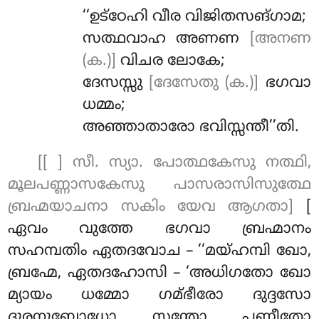
‘‘ഉട്ഠേഹി
വീര വിജിതസങ്ഗാമ;
സത്ഥവാഹ അണണ
[അനണ
(ക.)]
വിചര ലോകേ;
ദേസസ്സു
[ദേസേതു (ക.)]
ഭഗവാ
ധമ്മം;
അഞ്ഞാതാരോ ഭവിസ്സന്തീ’’തി.
[[ ] സീ. സ്യാ. പോത്ഥകേസു നത്ഥി,
മൂലപണ്ണാസകേസു പാസരാസിസുത്ഥേ
ബ്രഹ്മയാചനാ സകിം യേവ ആഗതാ]
[
ഏവം
വുത്തേ ഭഗവാ ബ്രഹ്മാനം
സഹമ്പതിം ഏതദവോച – ‘‘മയ്ഹമ്പി ഖോ,
ബ്രഹ്മേ, ഏതദഹോസി – ‘അധിഗതോ ഖോ
മ്യായം ധമ്മോ ഗമ്ഭീരോ ദുദ്ദസോ
ദുരനുബോധോ സന്തോ പണീതോ