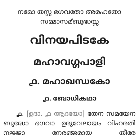
നമോ തസ്സ ഭഗവതോ അരഹതോ
സമ്മാസമ്ബുദ്ധസ്സ
വിനയപിടകേ
മഹാവഗ്ഗപാളി
൧. മഹാഖന്ധകോ
൧. ബോധികഥാ
.
[ഉദാ. ൧ ആദയോ]
തേന
സമയേന
൧
ബുദ്ധോ ഭഗവാ ഉരുവേലായം വിഹരതി
നജ്ജാ നേരഞ്ജരായ തീരേ