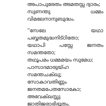
അപാപുരേതം അമതസ്സ ദ്വാരം;
സുണന്തു ധമ്മം
വിമലേനാനുബുദ്ധം.
‘‘സേലേ യഥാ
പബ്ബതമുദ്ധനിട്ഠിതോ;
യഥാപി പസ്സേ ജനതം
സമന്തതോ;
തഥൂപമം
ധമ്മമയം സുമേധ;
പാസാദമാരുയ്ഹ
സമന്തചക്ഖു;
സോകാവതിണ്ണം
ജനതമപേതസോകോ;
അവേക്ഖസ്സു
ജാതിജരാഭിഭൂതം.