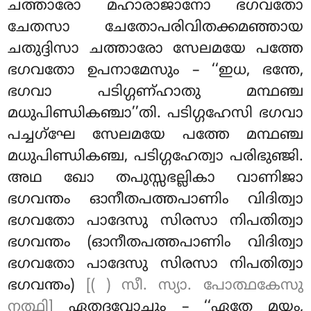
ചത്താരോ മഹാരാജാനോ ഭഗവതോ
ചേതസാ ചേതോപരിവിതക്കമഞ്ഞായ
ചതുദ്ദിസാ ചത്താരോ സേലമയേ പത്തേ
ഭഗവതോ ഉപനാമേസും – ‘‘ഇധ, ഭന്തേ,
ഭഗവാ പടിഗ്ഗണ്ഹാതു മന്ഥഞ്ച
മധുപിണ്ഡികഞ്ചാ’’തി. പടിഗ്ഗഹേസി ഭഗവാ
പച്ചഗ്ഘേ സേലമയേ പത്തേ മന്ഥഞ്ച
മധുപിണ്ഡികഞ്ച, പടിഗ്ഗഹേത്വാ പരിഭുഞ്ജി.
അഥ ഖോ തപുസ്സഭല്ലികാ വാണിജാ
ഭഗവന്തം ഓനീതപത്തപാണിം വിദിത്വാ
ഭഗവതോ പാദേസു സിരസാ നിപതിത്വാ
ഭഗവന്തം (ഓനീതപത്തപാണിം വിദിത്വാ
ഭഗവതോ പാദേസു സിരസാ നിപതിത്വാ
ഭഗവന്തം)
[( ) സീ. സ്യാ. പോത്ഥകേസു
നത്ഥി]
ഏതദവോചും – ‘‘ഏതേ മയം,