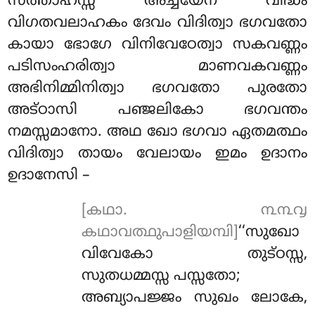
സത്താഹസ്സ അച്ചയേന വിദ്ധം
വിഗതവലാഹകം ദേവം വിദിത്വാ ഭഗവതോ
കായാ ഭോഗേ വിനിവേഠേത്വാ സകവണ്ണം
പടിസംഹരിത്വാ മാണവകവണ്ണം
അഭിനിമ്മിനിത്വാ ഭഗവതോ പുരതോ
അട്ഠാസി പഞ്ജലികോ ഭഗവന്തം
നമസ്സമാനോ. അഥ ഖോ ഭഗവാ ഏതമത്ഥം
വിദിത്വാ തായം വേലായം ഇമം ഉദാനം
ഉദാനേസി –
[കഥാ. ൩൩൮
കഥാവത്ഥുപാളിയമ്പി]
‘‘സുഖോ
വിവേകോ തുട്ഠസ്സ,
സുതധമ്മസ്സ പസ്സതോ;
അബ്യാപജ്ജം സുഖം ലോകേ,