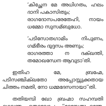
‘കിച്ഛേന മേ അധിഗതം, ഹലം
ദാനി പകാസിതും;
രാഗദോസപരേതേഹി, നായം
ധമ്മോ സുസമ്ബുധോ.
‘പടിസോതഗാമിം നിപുണം,
ഗമ്ഭീരം ദുദ്ദസം അണും;
രാഗരത്താ ന ദക്ഖന്തി,
തമോഖന്ധേന ആവുടാ’തി.
ഇതിഹ
മേ, ബ്രഹ്മേ,
പടിസഞ്ചിക്ഖതോ അപ്പോസ്സുക്കതായ
ചിത്തം നമതി, നോ ധമ്മദേസനായാ’’തി.
തതിയമ്പി ഖോ ബ്രഹ്മാ സഹമ്പതി