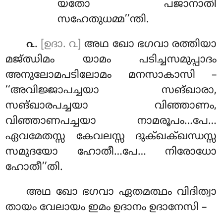
യതോ പജാനാതി
സഹേതുധമ്മ’’ന്തി.
.
[ഉദാ. ൨]
അഥ ഖോ ഭഗവാ രത്തിയാ
൨
മജ്ഝിമം യാമം പടിച്ചസമുപ്പാദം
അനുലോമപടിലോമം മനസാകാസി –
‘‘അവിജ്ജാപച്ചയാ സങ്ഖാരാ,
സങ്ഖാരപച്ചയാ വിഞ്ഞാണം,
വിഞ്ഞാണപച്ചയാ നാമരൂപം…പേ…
ഏവമേതസ്സ കേവലസ്സ ദുക്ഖക്ഖന്ധസ്സ
സമുദയോ ഹോതീ…പേ… നിരോധോ
ഹോതീ’’തി.
അഥ ഖോ ഭഗവാ ഏതമത്ഥം വിദിത്വാ
തായം വേലായം ഇമം ഉദാനം ഉദാനേസി –