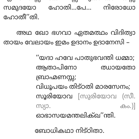
സമുദയോ ഹോതി…പേ… നിരോധോ
ഹോതീ’’തി.
അഥ
ഖോ ഭഗവാ ഏതമത്ഥം വിദിത്വാ
തായം വേലായം ഇമം ഉദാനം ഉദാനേസി –
‘‘യദാ ഹവേ പാതുഭവന്തി ധമ്മാ;
ആതാപിനോ ഝായതോ
ബ്രാഹ്മണസ്സ;
വിധൂപയം തിട്ഠതി മാരസേനം;
സൂരിയോവ
[സുരിയോവ (സീ.
സ്യാ. കം.)]
ഓഭാസയമന്തലിക്ഖ’’ന്തി.
ബോധികഥാ നിട്ഠിതാ.