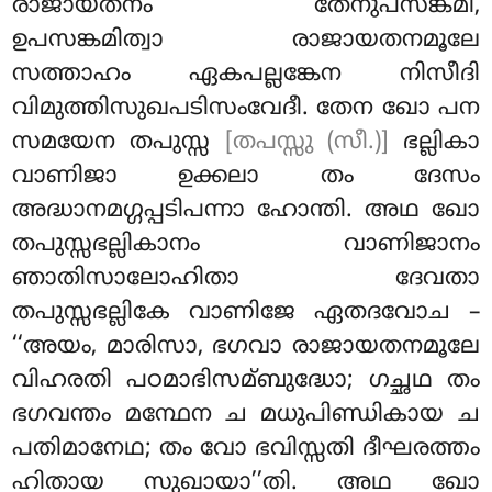
രാജായതനം തേനുപസങ്കമി,
ഉപസങ്കമിത്വാ രാജായതനമൂലേ
സത്താഹം ഏകപല്ലങ്കേന നിസീദി
വിമുത്തിസുഖപടിസംവേദീ. തേന ഖോ പന
സമയേന തപുസ്സ
[തപസ്സു (സീ.)]
ഭല്ലികാ
വാണിജാ ഉക്കലാ തം ദേസം
അദ്ധാനമഗ്ഗപ്പടിപന്നാ ഹോന്തി. അഥ ഖോ
തപുസ്സഭല്ലികാനം വാണിജാനം
ഞാതിസാലോഹിതാ ദേവതാ
തപുസ്സഭല്ലികേ വാണിജേ ഏതദവോച –
‘‘അയം, മാരിസാ, ഭഗവാ രാജായതനമൂലേ
വിഹരതി പഠമാഭിസമ്ബുദ്ധോ; ഗച്ഛഥ തം
ഭഗവന്തം മന്ഥേന ച മധുപിണ്ഡികായ ച
പതിമാനേഥ; തം വോ ഭവിസ്സതി ദീഘരത്തം
ഹിതായ സുഖായാ’’തി. അഥ ഖോ