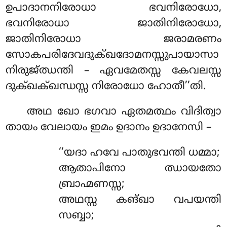
ഉപാദാനനിരോധാ ഭവനിരോധോ,
ഭവനിരോധാ ജാതിനിരോധോ,
ജാതിനിരോധാ ജരാമരണം
സോകപരിദേവദുക്ഖദോമനസ്സുപായാസാ
നിരുജ്ഝന്തി – ഏവമേതസ്സ കേവലസ്സ
ദുക്ഖക്ഖന്ധസ്സ നിരോധോ
ഹോതീ’’തി.
അഥ
ഖോ ഭഗവാ ഏതമത്ഥം വിദിത്വാ
തായം വേലായം ഇമം ഉദാനം ഉദാനേസി –
‘‘യദാ ഹവേ പാതുഭവന്തി ധമ്മാ;
ആതാപിനോ ഝായതോ
ബ്രാഹ്മണസ്സ;
അഥസ്സ കങ്ഖാ വപയന്തി
സബ്ബാ;