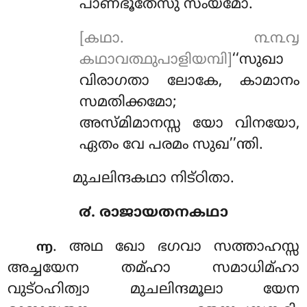
പാണഭൂതേസു സംയമോ.
[കഥാ. ൩൩൮
കഥാവത്ഥുപാളിയമ്പി]
‘‘സുഖാ
വിരാഗതാ ലോകേ, കാമാനം
സമതിക്കമോ;
അസ്മിമാനസ്സ യോ വിനയോ,
ഏതം വേ പരമം സുഖ’’ന്തി.
മുചലിന്ദകഥാ നിട്ഠിതാ.
൪. രാജായതനകഥാ
. അഥ ഖോ ഭഗവാ സത്താഹസ്സ
൬
അച്ചയേന തമ്ഹാ സമാധിമ്ഹാ
വുട്ഠഹിത്വാ മുചലിന്ദമൂലാ യേന