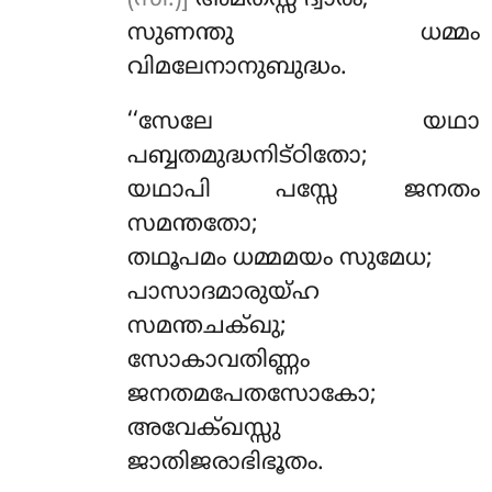
(സീ.)]
അമതസ്സ ദ്വാരം;
സുണന്തു ധമ്മം
വിമലേനാനുബുദ്ധം.
‘‘സേലേ യഥാ
പബ്ബതമുദ്ധനിട്ഠിതോ;
യഥാപി പസ്സേ ജനതം
സമന്തതോ;
തഥൂപമം ധമ്മമയം സുമേധ;
പാസാദമാരുയ്ഹ
സമന്തചക്ഖു;
സോകാവതിണ്ണം
ജനതമപേതസോകോ;
അവേക്ഖസ്സു
ജാതിജരാഭിഭൂതം.