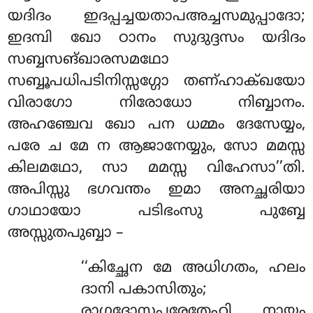
യദിദം ഇദപ്പച്ചയതാപഅച്ചസമുപ്പാദോ;
ഇദമ്പി ഖോ ഠാനം സുദുദ്ദസം യദിദം
സബ്ബസങ്ഖാരസമഥോ
സബ്ബൂപധിപടിനിസ്സഗ്ഗോ തണ്ഹാക്ഖയോ
വിരാഗോ നിരോധോ നിബ്ബാനം.
അഹഞ്ചേവ ഖോ പന ധമ്മം ദേസേയ്യം,
പരേ ച മേ ന ആജാനേയ്യും, സോ മമസ്സ
കിലമഥോ, സാ മമസ്സ വിഹേസാ’’തി.
അപിസ്സു ഭഗവന്തം ഇമാ അനച്ഛരിയാ
ഗാഥായോ പടിഭംസു പുബ്ബേ
അസ്സുതപുബ്ബാ –
‘‘കിച്ഛേന
മേ അധിഗതം, ഹലം
ദാനി പകാസിതും;
രാഗദോസപരേതേഹി, നായം