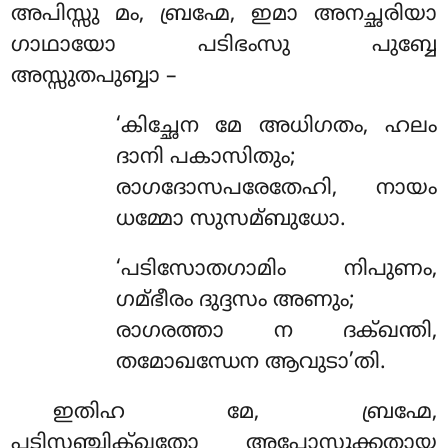
അപിസ്സു മം, ബ്രഹ്മേ, ഇമാ അനച്ഛരിയാ
ഗാഥായോ പടിഭംസു പുബ്ബേ
അസ്സുതപുബ്ബാ –
‘കിച്ഛേന മേ അധിഗതം, ഹലം
ദാനി പകാസിതും;
രാഗദോസപരേതേഹി, നായം
ധമ്മോ സുസമ്ബുധോ.
‘പടിസോതഗാമിം നിപുണം,
ഗമ്ഭീരം ദുദ്ദസം അണും;
രാഗരത്താ ന ദക്ഖന്തി,
തമോഖന്ധേന ആവുടാ’തി.
ഇതിഹ മേ, ബ്രഹ്മേ,
പടിസഞ്ചിക്ഖതോ അപ്പോസ്സുക്കതായ