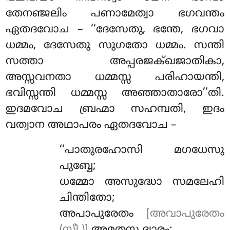
തേനഞ്ജലിം പണാമേത്വാ ഭഗവന്തം
ഏതദവോച – ‘‘ദേസേതു, ഭന്തേ, ഭഗവാ
ധമ്മം, ദേസേതു സുഗതോ ധമ്മം. സന്തി
സത്താ അപ്പരജക്ഖജാതികാ,
അസ്സവനതാ ധമ്മസ്സ പരിഹായന്തി
,
ഭവിസ്സന്തി ധമ്മസ്സ അഞ്ഞാതാരോ’’തി.
ഇദമവോച ബ്രഹ്മാ സഹമ്പതി, ഇദം
വത്വാന അഥാപരം ഏതദവോച –
‘‘പാതുരഹോസി മഗധേസു
പുബ്ബേ;
ധമ്മോ അസുദ്ധോ സമലേഹി
ചിന്തിതോ;
അപാപുരേതം
[അവാപുരേതം