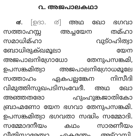
൨. അജപാലകഥാ
.
[ഉദാ. ൪]
അഥ
ഖോ ഭഗവാ
൪
സത്താഹസ്സ അച്ചയേന തമ്ഹാ
സമാധിമ്ഹാ വുട്ഠഹിത്വാ
ബോധിരുക്ഖമൂലാ യേന
അജപാലനിഗ്രോധോ തേനുപസങ്കമി,
ഉപസങ്കമിത്വാ അജപാലനിഗ്രോധമൂലേ
സത്താഹം ഏകപല്ലങ്കേന നിസീദി
വിമുത്തിസുഖപടിസംവേദീ. അഥ ഖോ
അഞ്ഞതരോ ഹുംഹുങ്കജാതികോ
ബ്രാഹ്മണോ യേന ഭഗവാ തേനുപസങ്കമി.
ഉപസങ്കമിത്വാ ഭഗവതാ സദ്ധിം സമ്മോദി.
സമ്മോദനീയം കഥം
സാരണീയം
വീതിസാരേത്വാ ഏകമന്തം അട്ഠാസി.