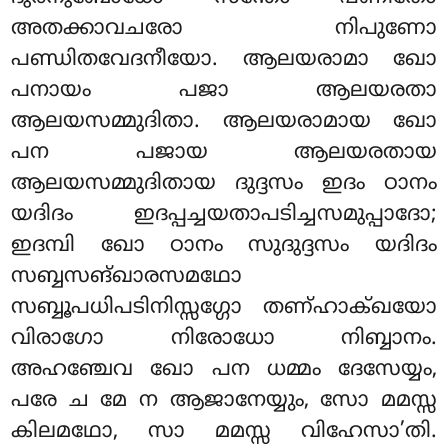
അതക്കാവചരോ നിപുണോ
പണ്ഡിതവേദനീയോ. ആലയരാമാ ഖോ
പനായം പജാ ആലയരതാ
ആലയസമ്മുദിതാ. ആലയരാമായ ഖോ
പന പജായ ആലയരതായ
ആലയസമ്മുദിതായ ദുദ്ദസം ഇദം ഠാനം
യദിദം ഇദപ്പച്ചയതാപടിച്ചസമുപ്പാദോ;
ഇദമ്പി ഖോ ഠാനം സുദുദ്ദസം യദിദം
സബ്ബസങ്ഖാരസമഥോ
സബ്ബൂപധിപടിനിസ്സഗ്ഗോ തണ്ഹാക്ഖയോ
വിരാഗോ നിരോധോ നിബ്ബാനം.
അഹഞ്ചേവ ഖോ പന ധമ്മം ദേസേയ്യം,
പരേ ച മേ ന ആജാനേയ്യും, സോ മമസ്സ
കിലമഥോ, സാ മമസ്സ വിഹേസാ’തി.