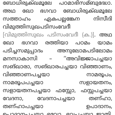
ബോധിരുക്ഖമൂലേ പഠമാഭിസമ്ബുദ്ധോ.
അഥ ഖോ ഭഗവാ ബോധിരുക്ഖമൂലേ
സത്താഹം ഏകപല്ലങ്കേന നിസീദി
വിമുത്തിസുഖപടിസംവേദീ
[വിമുത്തിസുഖം പടിസംവേദീ (ക.)]
. അഥ
ഖോ ഭഗവാ രത്തിയാ പഠമം യാമം
പടിച്ചസമുപ്പാദം അനുലോമപടിലോമം
മനസാകാസി – ‘‘അവിജ്ജാപച്ചയാ
സങ്ഖാരാ, സങ്ഖാരപച്ചയാ വിഞ്ഞാണം,
വിഞ്ഞാണപച്ചയാ നാമരൂപം,
നാമരൂപപച്ചയാ സളായതനം,
സളായതനപച്ചയാ ഫസ്സോ, ഫസ്സപച്ചയാ
വേദനാ, വേദനാപച്ചയാ തണ്ഹാ,
തണ്ഹാപച്ചയാ ഉപാദാനം,
ഉപാദാനപച്ചയാ ഭവോ, ഭവപച്ചയാ ജാതി,