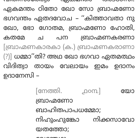
ഏകമന്തം ഠിതോ ഖോ സോ ബ്രാഹ്മണോ
ഭഗവന്തം
ഏതദവോച – ‘‘കിത്താവതാ നു
ഖോ, ഭോ ഗോതമ, ബ്രാഹ്മണോ ഹോതി,
കതമേ ച പന ബ്രാഹ്മണകരണാ
[ബ്രാഹ്മണകാരകാ (ക.) ബ്രാഹ്മണകരാണാ
(?)]
ധമ്മാ’’തി? അഥ ഖോ ഭഗവാ ഏതമത്ഥം
വിദിത്വാ തായം വേലായം ഇമം ഉദാനം
ഉദാനേസി –
[നേത്തി. ൧൦൩]
യോ
ബ്രാഹ്മണോ
ബാഹിതപാപധമ്മോ;
നിഹുംഹുങ്കോ നിക്കസാവോ
യതത്തോ;