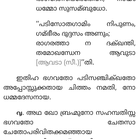
ധമ്മോ സുസമ്ബുധോ.
‘‘പടിസോതഗാമിം
നിപുണം,
ഗമ്ഭീരം ദുദ്ദസം അണും;
രാഗരത്താ ന ദക്ഖന്തി,
തമോഖന്ധേന ആവുടാ
[ആവടാ (സീ.)]
’’തി.
ഇതിഹ
ഭഗവതോ പടിസഞ്ചിക്ഖതോ
അപ്പോസ്സുക്കതായ ചിത്തം നമതി, നോ
ധമ്മദേസനായ.
. അഥ ഖോ ബ്രഹ്മുനോ സഹമ്പതിസ്സ
൮
ഭഗവതോ ചേതസാ
ചേതോപരിവിതക്കമഞ്ഞായ