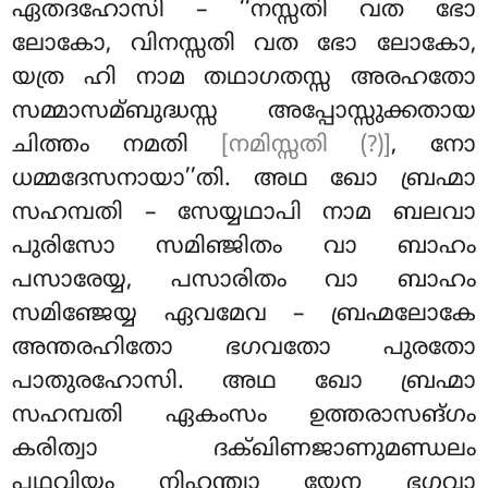
ഏതദഹോസി – ‘‘നസ്സതി വത ഭോ
ലോകോ, വിനസ്സതി വത ഭോ ലോകോ,
യത്ര ഹി നാമ തഥാഗതസ്സ അരഹതോ
സമ്മാസമ്ബുദ്ധസ്സ അപ്പോസ്സുക്കതായ
ചിത്തം നമതി
[നമിസ്സതി (?)]
, നോ
ധമ്മദേസനായാ’’തി. അഥ ഖോ ബ്രഹ്മാ
സഹമ്പതി – സേയ്യഥാപി നാമ ബലവാ
പുരിസോ സമിഞ്ജിതം വാ ബാഹം
പസാരേയ്യ, പസാരിതം വാ ബാഹം
സമിഞ്ജേയ്യ ഏവമേവ – ബ്രഹ്മലോകേ
അന്തരഹിതോ ഭഗവതോ പുരതോ
പാതുരഹോസി. അഥ ഖോ ബ്രഹ്മാ
സഹമ്പതി ഏകംസം ഉത്തരാസങ്ഗം
കരിത്വാ ദക്ഖിണജാണുമണ്ഡലം
പഥവിയം നിഹന്ത്വാ യേന ഭഗവാ