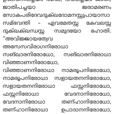
ജാതിപച്ചയാ ജരാമരണം
സോകപരിദേവദുക്ഖദോമനസ്സുപായാസാ
സമ്ഭവന്തി – ഏവമേതസ്സ
കേവലസ്സ
ദുക്ഖക്ഖന്ധസ്സ സമുദയോ ഹോതി.
‘‘അവിജ്ജായത്വേവ
അസേസവിരാഗനിരോധാ
സങ്ഖാരനിരോധോ, സങ്ഖാരനിരോധാ
വിഞ്ഞാണനിരോധോ,
വിഞ്ഞാണനിരോധാ നാമരൂപനിരോധോ,
നാമരൂപനിരോധാ സളായതനനിരോധോ,
സളായതനനിരോധാ ഫസ്സനിരോധോ,
ഫസ്സനിരോധാ വേദനാനിരോധോ,
വേദനാനിരോധാ തണ്ഹാനിരോധോ,
തണ്ഹാനിരോധാ ഉപാദാനനിരോധോ
,