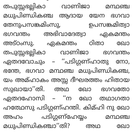
തപുസ്സഭല്ലികാ വാണിജാ മന്ഥഞ്ച
മധുപിണ്ഡികഞ്ച ആദായ യേന ഭഗവാ
തേനുപസങ്കമിംസു, ഉപസങ്കമിത്വാ
ഭഗവന്തം അഭിവാദേത്വാ ഏകമന്തം
അട്ഠംസു. ഏകമന്തം ഠിതാ ഖോ
തപുസ്സഭല്ലികാ വാണിജാ ഭഗവന്തം
ഏതദവോചും – ‘‘പടിഗ്ഗണ്ഹാതു നോ,
ഭന്തേ, ഭഗവാ മന്ഥഞ്ച മധുപിണ്ഡികഞ്ച,
യം അമ്ഹാകം അസ്സ ദീഘരത്തം ഹിതായ
സുഖായാ’’തി. അഥ ഖോ ഭഗവതോ
ഏതദഹോസി – ‘‘ന ഖോ തഥാഗതാ
ഹത്ഥേസു പടിഗ്ഗണ്ഹന്തി. കിമ്ഹി നു ഖോ
അഹം പടിഗ്ഗണ്ഹേയ്യം മന്ഥഞ്ച
മധുപിണ്ഡികഞ്ചാ’’തി? അഥ
ഖോ