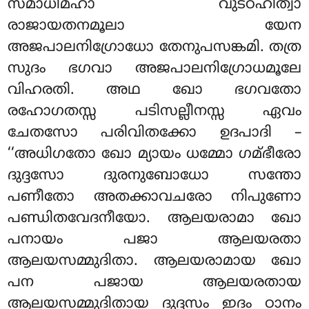
സമാധിമ്ഹാ വുട്ഠഹിത്വാ
രാജായതനമൂലാ യേന
അജപാലനിഗ്രോധോ തേനുപസങ്കമി. തത്ര
സുദം ഭഗവാ അജപാലനിഗ്രോധമൂലേ
വിഹരതി. അഥ ഖോ ഭഗവതോ
രഹോഗതസ്സ പടിസല്ലീനസ്സ ഏവം
ചേതസോ പരിവിതക്കോ ഉദപാദി –
‘‘അധിഗതോ ഖോ മ്യായം ധമ്മോ ഗമ്ഭീരോ
ദുദ്ദസോ ദുരനുബോധോ സന്തോ
പണീതോ അതക്കാവചരോ നിപുണോ
പണ്ഡിതവേദനീയോ. ആലയരാമാ ഖോ
പനായം പജാ ആലയരതാ
ആലയസമ്മുദിതാ. ആലയരാമായ ഖോ
പന പജായ ആലയരതായ
ആലയസമ്മുദിതായ ദുദ്ദസം ഇദം ഠാനം