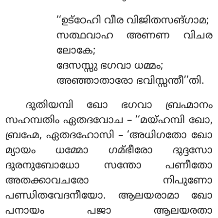
‘‘ഉട്ഠേഹി വീര വിജിതസങ്ഗാമ;
സത്ഥവാഹ അണണ വിചര
ലോകേ;
ദേസസ്സു ഭഗവാ ധമ്മം;
അഞ്ഞാതാരോ ഭവിസ്സന്തീ’’തി.
ദുതിയമ്പി ഖോ ഭഗവാ ബ്രഹ്മാനം
സഹമ്പതിം ഏതദവോച – ‘‘മയ്ഹമ്പി ഖോ,
ബ്രഹ്മേ, ഏതദഹോസി – ‘അധിഗതോ ഖോ
മ്യായം ധമ്മോ ഗമ്ഭീരോ ദുദ്ദസോ
ദുരനുബോധോ സന്തോ പണീതോ
അതക്കാവചരോ നിപുണോ
പണ്ഡിതവേദനീയോ. ആലയരാമാ ഖോ
പനായം പജാ ആലയരതാ