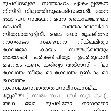
മുചലിന്ദമൂലേ സത്താഹം ഏകപല്ലങ്കേന
നിസീദി വിമുത്തിസുഖപടിസംവേദീ. തേന
ഖോ പന സമയേന മഹാ അകാലമേഘോ
ഉദപാദി, സത്താഹവദ്ദലികാ
സീതവാതദുദ്ദിനീ. അഥ ഖോ മുചലിന്ദോ
നാഗരാജാ സകഭവനാ നിക്ഖമിത്വാ
ഭഗവതോ കായം സത്തക്ഖത്തും
ഭോഗേഹി പരിക്ഖിപിത്വാ ഉപരിമുദ്ധനി
മഹന്തം ഫണം കരിത്വാ അട്ഠാസി – ‘‘മാ
ഭഗവന്തം സീതം, മാ ഭഗവന്തം ഉണ്ഹം, മാ
ഭഗവന്തം
ഡംസമകസവാതാതപസരീസപസമ്ഫ
സ്സോ’’തി
[…സിരിം സപ… (സീ. സ്യാ. കം.)]
.
അഥ
ഖോ മുചലിന്ദോ നാഗരാജാ