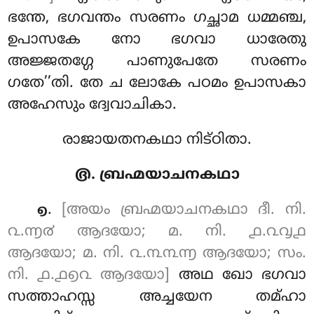
ഭന്തേ, ഭഗവന്തം സരണം ഗച്ഛാമ ധമ്മഞ്ച,
ഉപാസകേ നോ ഭഗവാ ധാരേതു
അജ്ജതഗ്ഗേ പാണുപേതേ സരണം
ഗതേ’’തി. തേ ച ലോകേ പഠമം ഉപാസകാ
അഹേസും ദ്വേവാചികാ.
രാജായതനകഥാ നിട്ഠിതാ.
൫. ബ്രഹ്മയാചനകഥാ
.
[അയം ബ്രഹ്മയാചനകഥാ ദീ. നി.
൭
൨.൬൪ ആദയോ; മ. നി. ൧.൨൮൧
ആദയോ; മ. നി. ൨.൩൩൬ ആദയോ; സം.
നി. ൧.൧൭൨ ആദയോ]
അഥ ഖോ ഭഗവാ
സത്താഹസ്സ അച്ചയേന തമ്ഹാ