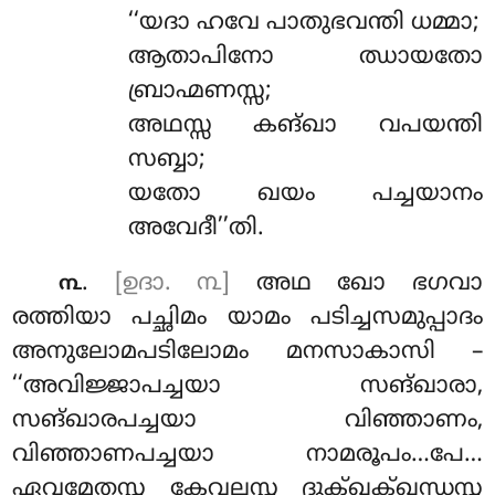
‘‘യദാ ഹവേ പാതുഭവന്തി ധമ്മാ;
ആതാപിനോ ഝായതോ
ബ്രാഹ്മണസ്സ;
അഥസ്സ കങ്ഖാ വപയന്തി
സബ്ബാ;
യതോ ഖയം പച്ചയാനം
അവേദീ’’തി.
.
[ഉദാ. ൩]
അഥ ഖോ ഭഗവാ
൩
രത്തിയാ പച്ഛിമം യാമം പടിച്ചസമുപ്പാദം
അനുലോമപടിലോമം മനസാകാസി –
‘‘അവിജ്ജാപച്ചയാ സങ്ഖാരാ,
സങ്ഖാരപച്ചയാ വിഞ്ഞാണം,
വിഞ്ഞാണപച്ചയാ നാമരൂപം…പേ…
ഏവമേതസ്സ കേവലസ്സ ദുക്ഖക്ഖന്ധസ്സ