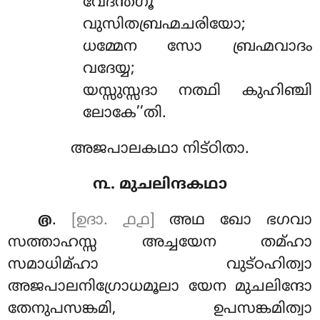
വേദന്തഗൂ
വുസിതബ്രഹ്മചരിയോ;
ധമ്മേന സോ ബ്രഹ്മവാദം
വദേയ്യ;
യസ്സുസ്സദാ നത്ഥി കുഹിഞ്ചി
ലോകേ’’തി.
അജപാലകഥാ നിട്ഠിതാ.
൩. മുചലിന്ദകഥാ
.
[ഉദാ. ൧൧]
അഥ ഖോ ഭഗവാ
൫
സത്താഹസ്സ അച്ചയേന തമ്ഹാ
സമാധിമ്ഹാ വുട്ഠഹിത്വാ
അജപാലനിഗ്രോധമൂലാ
യേന മുചലിന്ദോ
തേനുപസങ്കമി, ഉപസങ്കമിത്വാ