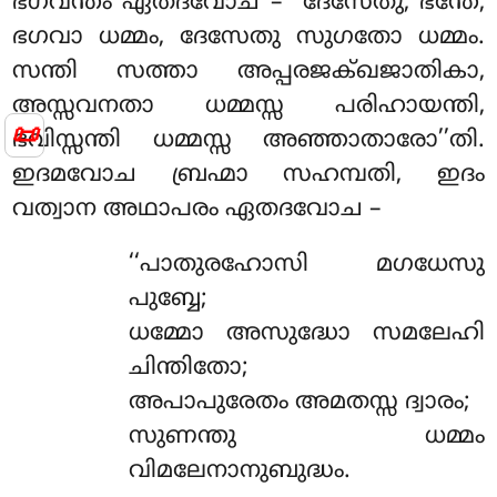
ഭഗവന്തം ഏതദവോച – ‘‘ദേസേതു, ഭന്തേ,
ഭഗവാ ധമ്മം, ദേസേതു സുഗതോ ധമ്മം.
സന്തി സത്താ അപ്പരജക്ഖജാതികാ,
അസ്സവനതാ ധമ്മസ്സ പരിഹായന്തി,
📜
ഭവിസ്സന്തി
ധമ്മസ്സ അഞ്ഞാതാരോ’’തി.
ഇദമവോച ബ്രഹ്മാ സഹമ്പതി, ഇദം
വത്വാന അഥാപരം ഏതദവോച –
‘‘പാതുരഹോസി മഗധേസു
പുബ്ബേ;
ധമ്മോ അസുദ്ധോ സമലേഹി
ചിന്തിതോ;
അപാപുരേതം അമതസ്സ ദ്വാരം;
സുണന്തു ധമ്മം
വിമലേനാനുബുദ്ധം.