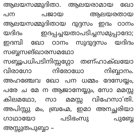
ആലയസമ്മുദിതാ. ആലയരാമായ ഖോ
പന പജായ ആലയരതായ
ആലയസമ്മുദിതായ ദുദ്ദസം ഇദം ഠാനം
യദിദം ഇദപ്പച്ചയതാപടിച്ചസമുപ്പാദോ;
ഇദമ്പി ഖോ ഠാനം സുദുദ്ദസം യദിദം
സബ്ബസങ്ഖാരസമഥോ
സബ്ബൂപധിപടിനിസ്സഗ്ഗോ തണ്ഹാക്ഖയോ
വിരാഗോ നിരോധോ നിബ്ബാനം.
അഹഞ്ചേവ ഖോ പന ധമ്മം ദേസേയ്യം,
പരേ ച മേ ന ആജാനേയ്യും, സോ മമസ്സ
കിലമഥോ, സാ മമസ്സ വിഹേസാ’തി.
അപിസ്സു മം, ബ്രഹ്മേ, ഇമാ അനച്ഛരിയാ
ഗാഥായോ പടിഭംസു പുബ്ബേ
അസ്സുതപുബ്ബാ –