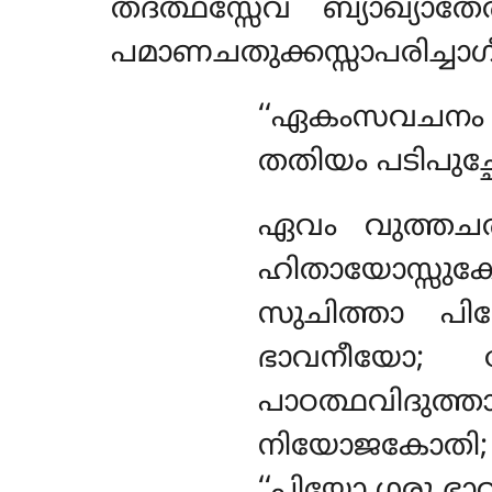
തദത്ഥസ്സേവ ബ്യാഖ്യാതേ
പമാണചതുക്കസ്സാപരിച്ചാഗ
‘‘ഏകംസവചന
തതിയം പടിപുച്ഛ
ഏവം
വുത്തച
ഹിതായോസ്സുക
സുചിത്താ പി
ഭാവനീയോ; ദ
പാഠത്ഥവിദുത
നിയോജകോതി;
‘‘പിയോ ഗരു ഭ