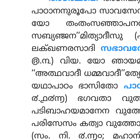
പാഠാനനുരൂപോ സാവസേസത
യോ തംതംസഞ്ഞാപനത
സബ്യഞ്ജന’’മിത്യാദീസ
ലക്ഖണരസാദി
സഭാവത
൫.൩) വിയ. യോ ഞായ
‘‘അത്ഥവാദീ ധമ്മവാദീ’’ത്
യഥാപാഠം ഭാസിതോ
പാ
൪.൧൪൬) ഭഗവതാ വുത്ത
പടിബാഹയമാനേന വുത
പരിസേസം കത്വാ വുത്ത
(സം. നി. ൪.൬൦; മഹാനി