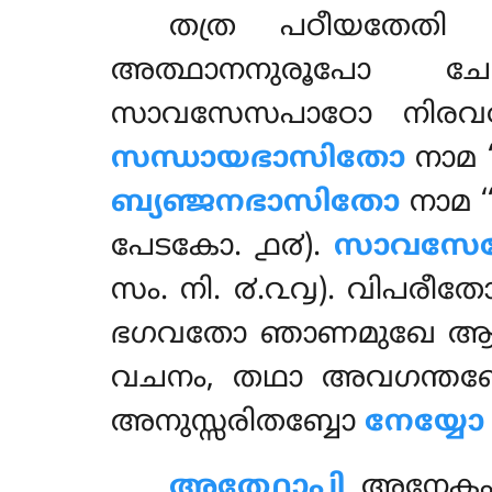
തത്ര പഠീയതേതി
അത്ഥാനനുരൂപോ ചേ
സാവസേസപാഠോ നിരവസ
സന്ധായഭാസിതോ
നാമ ‘
ബ്യഞ്ജനഭാസിതോ
നാമ ‘
പേടകോ. ൧൪).
സാവസ
സം. നി. ൪.൨൮). വിപരീ
ഭഗവതോ ഞാണമുഖേ ആപാഥം 
വചനം, തഥാ അവഗന്തബ
അനുസ്സരിതബ്ബോ
നേയ്യോ
അത്ഥോപി
അനേകപ്പ