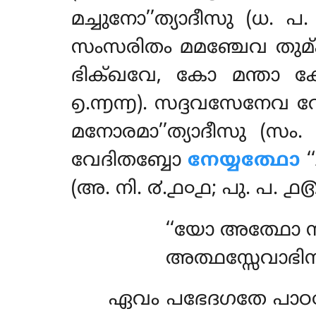
മച്ചുനോ’’ത്യാദീസു (ധ
സംസരിതം മമഞ്ചേവ തുമ്ഹ
ഭിക്ഖവേ, കോ മന്താ കോ
൭.൬൬). സദ്ദവസേനേവ 
മനോരമാ’’ത്യാദീസു (സ
വേദിതബ്ബോ
നേയ്യത്ഥോ
‘
(അ. നി. ൪.൧൦൧; പു. പ. 
‘‘യോ അത്ഥോ സദ
അത്ഥസ്സേവാഭിസാ
ഏവം പഭേദഗതേ പാഠത