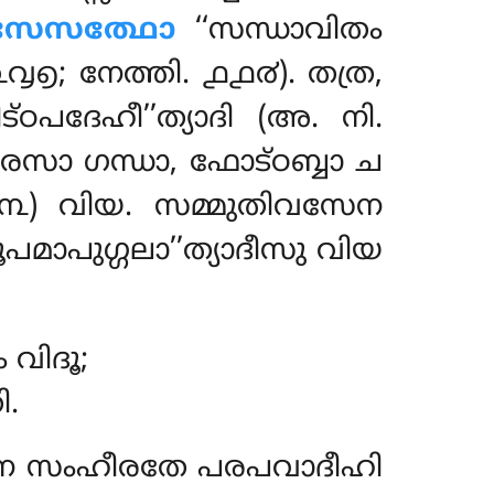
സേസത്ഥോ
‘‘സന്ധാവിതം
൭; നേത്തി. ൧൧൪). തത്ര,
പദേഹീ’’ത്യാദി (അ. നി.
ാ രസാ ഗന്ധാ, ഫോട്ഠബ്ബാ ച
൩൩) വിയ. സമ്മുതിവസേന
മാപുഗ്ഗലാ’’ത്യാദീസു വിയ
വിദൂ;
ി.
 ന സംഹീരതേ പരപവാദീഹി