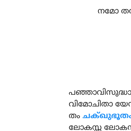
നമോ തസ
പഞ്ഞാവിസുദ്
വിമോചിതാ യേന
തം
ചക്ഖുഭൂത
ലോകസ്സ ലോകന