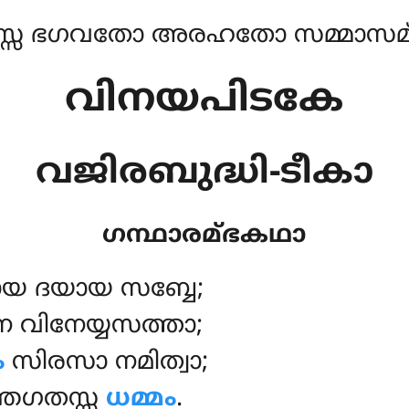
്സ ഭഗവതോ അരഹതോ സമ്മാസമ്ബ
വിനയപിടകേ
വജിരബുദ്ധി-ടീകാ
ഗന്ഥാരമ്ഭകഥാ
ധായ
ദയായ സബ്ബേ;
 വിനേയ്യസത്താ;
ം
സിരസാ നമിത്വാ;
്തഗതസ്സ
ധമ്മം
.