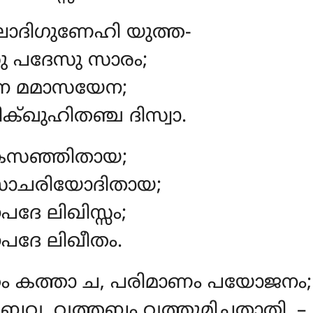
ാദിഗുണേഹി യുത്ത-
ു പദേസു സാരം;
ന മമാസയേന;
്ഖുഹിതഞ്ച ദിസ്വാ.
കസഞ്ഞിതായ
;
ാചരിയോദിതായ;
േ ലിഖിസ്സം;
ദേ ലിഖീതം.
തം കത്താ ച, പരിമാണം പയോജനം;
ബേവ, വത്തബ്ബം വത്തുമിച്ഛതാതി. –