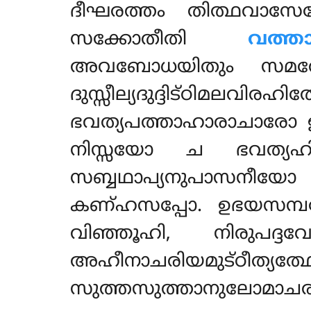
ദീഘരത്തം തിത്ഥവാസേന
സക്കോതീതി
വത്താ
അവബോധയിതും സമത്
ദുസ്സീല്യദുദ്ദിട്ഠിമലവി
ഭവത്യപത്താഹാരാചാരോ ഇവ
നിസ്സയോ ച ഭവത്യ
സബ്ബഥാപ്യനുപാസനീ
കണ്ഹസപ്പോ. ഉഭയസമ്പ
വിഞ്ഞൂഹി, നിരുപദ
അഹീനാചരിയമുട്ഠീത്യത്ഥ
സുത്തസുത്താനുലോമാചര