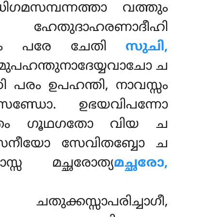
ിഗമസമ്പന്നത്താ വത്തും
 ഹേതുദാഹരണാദീഹി
ാനം പരേ ചേതി
സുചി,
താനമുപഹന്തുനാദേയ്യവാചോ ച
ി പരം ഉപഹന്തി, നാവസ്സം
ണ്ഡോ. ഉഭയവിപന്നോ
ലാതം ഗൂഥഗതോ വിയ ച
പാസനീയോ സേവിതബ്ബോ ച
സ മച്ഛരോത്യ
മച്ഛരോ,
ചതുക്കസ്സാപരിച്ചാഗീ,