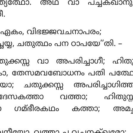
ത്യത്ഥോ. അഥ വാ പച്ചക്ഖാനുമാന
ീ.
ം
ഏകം, വിഭജ്ജവചനാപരം;
േയ്യ, ചതുത്ഥം പന ഠാപയേ’’തി. –
തുക്കസ്സ വാ അപരിച്ചാഗീ; ഹ
ോ, തേസമവബോധനം പതി പത്ഥേ
യോ; ചതുക്കസ്സ അപരിച്ചാഗിത
േസകത്താ വത്താ; ഹിതുസ്
്താ ഗമ്ഭീരകഥം കത്താ; അമ
ാവനീയോ, വത്താ ച വചനക്ഖമോ;