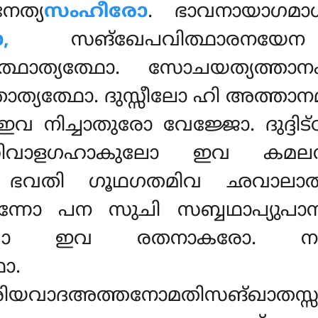
േത്യ
സംഹീരോ
. ഭാവനായാഗമാധ
,
സങ്ഖേപവിത്ഥാരനയേന
ഥോത്യത്ഥോ. സോചയത്യത്ത
രഹിതോത്യത്ഥോ. ദുസ്സീലോ ഹി അത്
 നിച്ചാതുരോ വേജ്ജോ. ദുദ്ദിട്ഠ
ഹിവാളഗഹാകുലോ ഇവ കമലസ
യോ ഭവതി ഗൂഥഗതമിവ ഛവാ
ന്നോ പന സുചി സബ്ബഥാപ്യു
്ദവോ ഇവ രതനാകരോ. നാസ്
ോ.
ിയവാദഅത്തനോമതിസങ്ഖാതസ്സ 