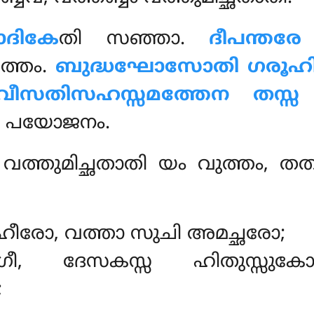
ാദികേ
തി സഞ്ഞാ.
ദീപന്തര
ിത്തം.
ബുദ്ധഘോസോതി ഗരൂഹി
ീസതിസഹസ്സമത്തേന തസ്സ 
ി പയോജനം.
ം വത്തുമിച്ഛതാതി യം വുത്തം, 
ഹീരോ, വത്താ സുചി അമച്ഛരോ;
്ചാഗീ, ദേസകസ്സ ഹിതുസ്സു
;