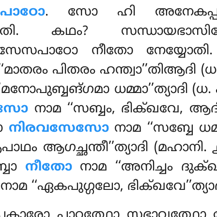
പാഠോ
. സോ ഹി അനേകപ്പ
തി. കഥം? സന്ധായഭാസി
േസപാഠോ നീതോ നേയ്യോതി. 
‘മാതരം പിതരം ഹന്ത്വാ’’തിആദി 
‘മനോപുബ്ബങ്ഗമാ ധമ്മാ’’ത്യാദി (ധ.
േസോ
നാമ ‘‘സബ്ബം, ഭിക്ഖവേ, ആദി
തോ
നിരവസേസോ
നാമ ‘‘സബ്ബേ ധമ
ആഗച്ഛന്തീ’’ത്യാദി (മഹാനി. ൧
്ബോ
നീതോ
നാമ ‘‘അനിച്ചം ദുക്ഖ
നാമ ‘‘ഏകപുഗ്ഗലോ, ഭിക്ഖവേ’’ത്യാദ
കാരോ പാഠത്ഥോ സഭാവത്ഥോ ഞ