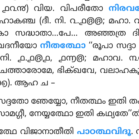
. പ. ൧൨൯) വിയ. വിപരീതോ
നിരവ
ാകഞ്ച (ദീ. നി. ൨.൧൫൫; മഹാ. ൨൮
 സദ്ധാതാ…പേ… അഞ്ഞത്ര ദിട്ഠ
വേദനീയോ
നീതത്ഥോ
‘‘രൂപാ സദ്ദ
ം. നി. ൧.൧൫൧, ൧൬൫; മഹാവ. 
‘ചത്താരോമേ, ഭിക്ഖവേ, വലാഹകൂപ
൧൫൭). ആഹ ച –
്ദതോ ഞേയ്യോ, നീതത്ഥം ഇതി തം 
മഗ്ഗീ, നേയ്യത്ഥോ ഇതി കഥ്യതേ’’ത
്ഥേ വിജാനാതീതി
പാഠത്ഥവിദൂ
.