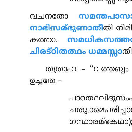
വചനതോ
സമന്തപാസ
നാഭിസമ്ഭുണാതീ
തി നിമ
കത്താ.
സമധികസത്തവ
ചിരട്ഠിതത്ഥം ധമ്മസ്സാ
ത
തത്രാഹ
– ‘‘വത്തബ്ബ
ഉച്ചതേ –
പാഠത്ഥവിദൂസം
ചതുക്കമപരിച
ഗന്ഥാരമ്ഭകഥാ)