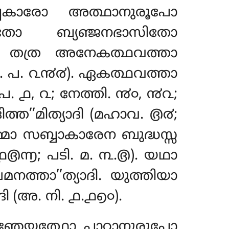
കാരോ അത്ഥാനുരൂപോ
തോ ബ്യഞ്ജനഭാസിതോ
തത്ര അനേകത്ഥവത്താ
(ധ. പ. ൨൯൪). ഏകത്ഥവത്താ
 പ. ൧, ൨; നേത്തി. ൯൦, ൯൨;
ത്ത’’മിത്യാദി (മഹാവ. ൫൪;
്മാ സബ്ബാകാരേന ബുദ്ധസ്സ
൫൬; പടി. മ. ൩.൫). യഥാ
മനത്താ’’ത്യാദി. യുത്തിയാ
ി (അ. നി. ൧.൧൭൦).
േയ്യത്ഥോ പാഠാനുരൂപോ