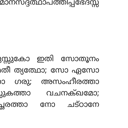
സദ്ദത്ഥാപത്തിപ്പഭേദസ്സ
ിതുസ്സുകോ ഇതി സോതൂനം
തീ ത്യത്ഥോ; സോ ഏസോ
്താ ഗരു; അസംഹീരത്താ
സുകത്താ വചനക്ഖമോ;
ച്ഛരത്താ നോ ചട്ഠാനേ