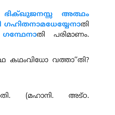
േ ഭിക്ഖുജനസ്സ അത്ഥം
 ഗഹിതനാമധേയ്യേനാ
തി
ഗന്ഥേനാ
തി പരിമാണം.
തത്ഥ കഥംവിധോ വത്താ’’തി?
കോതി. (മഹാനി. അട്ഠ.