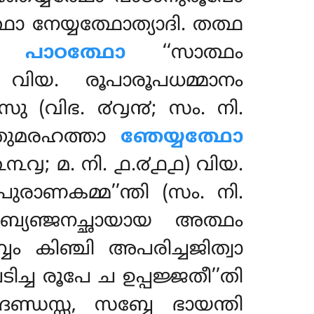
േയ്യത്ഥോത്യാദി. തത്ഥ
 സ
പാഠത്ഥോ
‘‘സാത്ഥം
 വിയ. രൂപാരൂപധമ്മാനം
ാദീസു (വിഭ. ൪൮൯; സം. നി.
തുമരഹത്താ
ഞേയ്യത്ഥോ
.൨൩൮; മ. നി. ൧.൪൧൧) വിയ.
ുരാണകമ്മ’’ന്തി (സം. നി.
്യഞ്ജനച്ഛായായ അത്ഥം
ബം കിഞ്ചി അപരിച്ചജിത്വാ
ിച്ച രൂപേ ച ഉപ്പജ്ജതീ’’തി
ണ്ഡസ്സ, സബ്ബേ ഭായന്തി