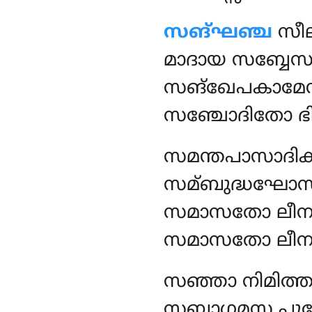
സങ്ഘഞ്ച
സീല
മാദായ സബ്ബേസ
സങ്ഖേപകാമേ
സഞ്ചോദിതോ ഭിക
സമന്തപാസാദി
സമ്ബുദ്ധഘോസ
സമാസതോ ലീനപദ
സമാസതോ ലീനപ
സഞ്ഞാ നിമിത്
സബ്ബാഗമസ്സ പുബ്