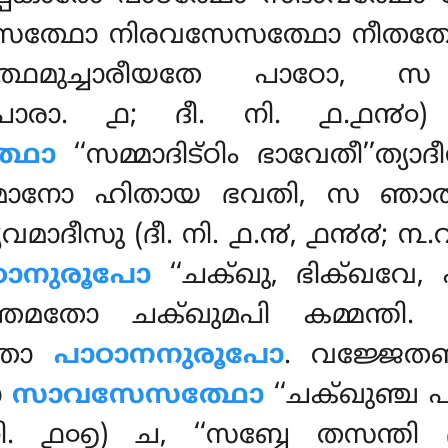
്ഥോ നിരവസേസത്ഥോ നീതത്ഥോ ന
്ഥമുച്ചാരീയതേ പാഠോ,
ു (പാരാ. ൧; ദീ. നി. ൧.൧൯൦)
്ഥോ
‘‘സമ്മാദിട്ഠിം ഭാവേതീ’’ത്യ
മാനോ ഹിതായ ഭവതി, സ ഞാ
യേവമാദീസു (ദീ. നി. ൧.൯, ൧൯൪; ൩
ഠാനുരൂപോ
‘‘ചക്ഖു, ഭിക്ഖവേ, പ
മതോ ചക്ഖുമപി കമ്മന്തി. ബ
്തോ
പാഠാനനുരൂപോ
. വജ്ജേതബ്
ോ
സാവസേസത്ഥോ
‘‘ചക്ഖുഞ്ച പട
. ൧൦൭) ച, ‘‘സബ്ബേ തസന്തി ദ