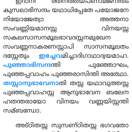
ഇദാനി രതനത്തയപണാമജനിതം
കുസലാഭിസന്ദം യഥാധിപ്പേതേ പയോജനേ
നിയോജേത്വാ അത്തനാ
സംവണ്ണിയമാനസ്സ വിനയസ്സ
സകലസാസനമൂലഭാവദസ്സനമുഖേന
സംവണ്ണനാകരണസ്സാപി സാസനമൂലതം
ദസ്സേതും
ഇച്ചേവ
മിച്ചാദിഗാഥാദ്വയമാഹ.
പുഞ്ഞാഭിസന്ദ
ന്തി പുഞ്ഞോഘം,
പുഞ്ഞപ്പവാഹം പുഞ്ഞരാസിന്തി അത്ഥോ.
തസ്സാനുഭാവേനാ
തി തസ്സ യഥാവുത്തസ്സ
പുഞ്ഞപ്പവാഹസ്സ ആനുഭാവേന ബലേന
ഹതന്തരായോ വിനയം വണ്ണയിസ്സന്തി
സമ്ബന്ധോ.
അട്ഠിതസ്സ സുസണ്ഠിതസ്സ ഭഗവതോ