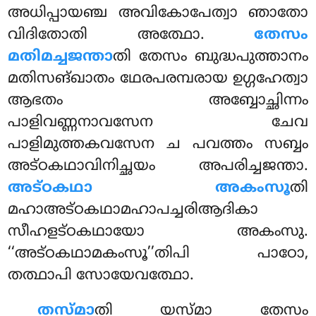
അധിപ്പായഞ്ച അവികോപേത്വാ ഞാതോ
വിദിതോതി അത്ഥോ.
തേസം
മതിമച്ചജന്താ
തി തേസം ബുദ്ധപുത്താനം
മതിസങ്ഖാതം ഥേരപരമ്പരായ ഉഗ്ഗഹേത്വാ
ആഭതം അബ്ബോച്ഛിന്നം
പാളിവണ്ണനാവസേന ചേവ
പാളിമുത്തകവസേന ച പവത്തം സബ്ബം
അട്ഠകഥാവിനിച്ഛയം അപരിച്ചജന്താ.
അട്ഠകഥാ അകംസൂ
തി
മഹാഅട്ഠകഥാമഹാപച്ചരിആദികാ
സീഹളട്ഠകഥായോ അകംസു.
‘‘അട്ഠകഥാമകംസൂ’’തിപി പാഠോ,
തത്ഥാപി സോയേവത്ഥോ.
തസ്മാ
തി യസ്മാ തേസം