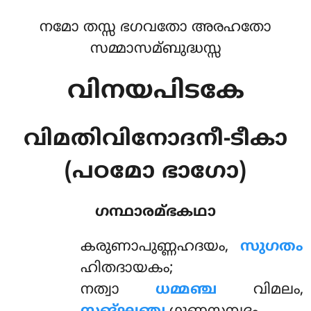
നമോ തസ്സ ഭഗവതോ അരഹതോ
സമ്മാസമ്ബുദ്ധസ്സ
വിനയപിടകേ
വിമതിവിനോദനീ-ടീകാ
(പഠമോ ഭാഗോ)
ഗന്ഥാരമ്ഭകഥാ
കരുണാപുണ്ണഹദയം
,
സുഗതം
ഹിതദായകം;
നത്വാ
ധമ്മഞ്ച
വിമലം,