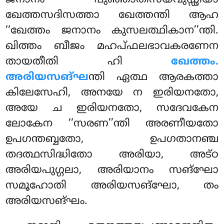
ജനാനം പുഞ്ഞാതിസയവുഡ്ഢിയാ
ഖേത്തസദിസത്താ ഖേത്തന്തി ആഹ
‘‘ഖേത്തം ജനാനം കുസലത്ഥികാന’’ന്തി.
ഖിത്തം ബീജം മഹപ്ഫലഭാവകരണേന
തായതീതി ഹി
ഖേത്തം.
അരിയസങ്ഘ
ന്തി ഏത്ഥ ആരകത്താ
കിലേസേഹി, അനയേ ന ഇരിയനതോ,
അയേ ച ഇരിയനതോ, സദേവകേന
ലോകേന ‘‘സരണ’’ന്തി അരണീയതോ
ഉപഗന്തബ്ബതോ, ഉപഗതാനഞ്ച
തദത്ഥസിദ്ധിതോ അരിയാ, അട്ഠ
അരിയപുഗ്ഗലാ, അരിയാനം സങ്ഘോ
സമൂഹോതി അരിയസങ്ഘോ, തം
അരിയസങ്ഘം.