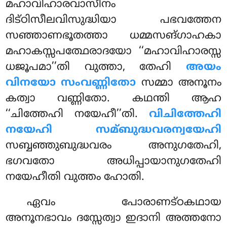
മഹാവിഹാരവാസീനം
ദിട്ഠിസീലവിസുദ്ധിയാ പഭവത്തേന
സഞ്ഞാണഭൂതത്താ
ധമ്മസങ്ഗാഹകാ
മഹാകസ്സപത്ഥേരാദയോ ‘‘മഹാവിഹാരസ്സ
ധജൂപമാ’’തി വുത്താ, തേഹി
അയം
വിനയോ സംവണ്ണിതോ
സമ്മാ അനൂനം
കത്വാ വണ്ണിതോ. കഥന്തി ആഹ
‘‘ചിത്തേഹി നയേഹീ’’തി.
വിചിത്തേഹി
നയേഹി സമ്ബുദ്ധവരന്വയേഹി
സബ്ബഞ്ഞുബുദ്ധവരം അനുഗതേഹി,
ഭഗവതോ അധിപ്പായാനുഗതേഹി
നയേഹീതി വുത്തം ഹോതി.
ഏവം പോരാണട്ഠകഥായ
അനൂനഭാവം ദസ്സേത്വാ ഇദാനി അത്തനോ