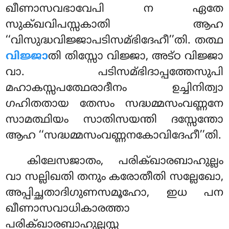
ഖീണാസവഭാവേപി ന ഏതേ
സുക്ഖവിപസ്സകാതി ആഹ
‘‘വിസുദ്ധവിജ്ജാപടിസമ്ഭിദേഹീ’’തി. തത്ഥ
വിജ്ജാ
തി തിസ്സോ വിജ്ജാ, അട്ഠ വിജ്ജാ
വാ. പടിസമ്ഭിദാപ്പത്തേസുപി
മഹാകസ്സപത്ഥേരാദീനം ഉച്ചിനിത്വാ
ഗഹിതതായ തേസം സദ്ധമ്മസംവണ്ണനേ
സാമത്ഥിയം സാതിസയന്തി ദസ്സേന്തോ
ആഹ ‘‘സദ്ധമ്മസംവണ്ണനകോവിദേഹീ’’തി.
കിലേസജാതം, പരിക്ഖാരബാഹുല്ലം
വാ സല്ലിഖതി തനും കരോതീതി സല്ലേഖോ,
അപ്പിച്ഛതാദിഗുണസമൂഹോ, ഇധ പന
ഖീണാസവാധികാരത്താ
പരിക്ഖാരബാഹുല്ലസ്സ