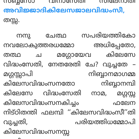
സബ്ബസോ വിനാസേതി സീലേനാതി
അവിജ്ജാദികിലേസജാലവിദ്ധംസീ,
തസ്സ.
നനു ചേത്ഥ സപരിയത്തികോ
നവലോകുത്തരധമ്മോ അധിപ്പേതോ,
തത്ഥ ച മഗ്ഗോയേവ കിലേസേ
വിദ്ധംസേതി, നേതരേതി ചേ? വുച്ചതേ –
മഗ്ഗസ്സാപി നിബ്ബാനമാഗമ്മ
കിലേസവിദ്ധംസനതോ നിബ്ബാനമ്പി
കിലേസേ വിദ്ധംസേതി നാമ, മഗ്ഗസ്സ
കിലേസവിദ്ധംസനകിച്ചം ഫലേന
നിട്ഠിതന്തി ഫലമ്പി ‘‘കിലേസവിദ്ധംസീ’’തി
വുച്ചതി, പരിയത്തിധമ്മോപി
കിലേസവിദ്ധംസനസ്സ