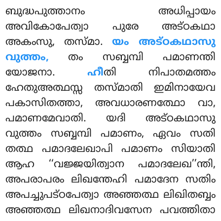
ബുദ്ധപുത്താനം അധിപ്പായം
അവികോപേത്വാ പുരേ അട്ഠകഥാ
അകംസു, തസ്മാ.
യം അട്ഠകഥാസു
വുത്തം,
തം സബ്ബമ്പി പമാണന്തി
യോജനാ.
ഹീ
തി നിപാതമത്തം
ഹേതുഅത്ഥസ്സ തസ്മാതി ഇമിനായേവ
പകാസിതത്താ, അവധാരണത്ഥോ വാ,
പമാണമേവാതി. യദി അട്ഠകഥാസു
വുത്തം സബ്ബമ്പി പമാണം, ഏവം സതി
തത്ഥ പമാദലേഖാപി പമാണം സിയാതി
ആഹ ‘‘വജ്ജയിത്വാന പമാദലേഖ’’ന്തി,
അപരാപരം ലിഖന്തേഹി പമാദേന സതിം
അപച്ചുപട്ഠപേത്വാ അഞ്ഞത്ഥ ലിഖിതബ്ബം
അഞ്ഞത്ഥ ലിഖനാദിവസേന പവത്തിതാ