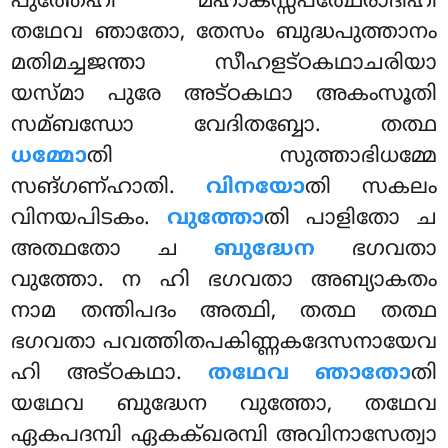
പുത്തേഹി മഹാകസ്സപത്ഥേരാദീഹി
തഥേവ ഞാതോ, തേസം ബുദ്ധപുത്താനം
മതിമച്ചജന്താ സീഹളട്ഠകഥാചരിയാ
യസ്മാ പുരേ അട്ഠകഥാ അകംസൂതി
സമ്ബന്ധോ വേദിതബ്ബോ. തത്ഥ
ധമ്മോ
തി സുത്താഭിധമ്മേ
സങ്ഗണ്ഹാതി.
വിനയോ
തി സകലം
വിനയപിടകം.
വുത്തോ
തി പാളിതോ ച
അത്ഥതോ ച
ബുദ്ധേന
ഭഗവതാ
വുത്തോ. ന ഹി ഭഗവതാ അബ്യാകതം
നാമ തന്തിപദം അത്ഥി, തത്ഥ തത്ഥ
ഭഗവതാ പവത്തിതപകിണ്ണകദേസനായേവ
ഹി അട്ഠകഥാ.
തഥേവ ഞാതോ
തി
യഥേവ ബുദ്ധേന വുത്തോ, തഥേവ
ഏകപദമ്പി ഏകക്ഖരമ്പി അവിനാസേത്വാ