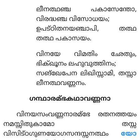
ലീനത്ഥഞ്ച പകാസേന്തോ,
വിരദ്ധഞ്ച വിസോധയം;
ഉപട്ഠിതനയഞ്ചാപി, തത്ഥ
തത്ഥ പകാസയം.
വിനയേ വിമതിം ഛേതും,
ഭിക്ഖൂനം ലഹുവുത്തിനം;
സങ്ഖേപേന ലിഖിസ്സാമി, തസ്സാ
ലീനത്ഥവണ്ണനം.
ഗന്ഥാരമ്ഭകഥാവണ്ണനാ
വിനയസംവണ്ണനാരമ്ഭേ രതനത്തയം
നമസ്സിതുകാമോ തസ്സ
വിസിട്ഠഗുണയോഗസന്ദസ്സനത്ഥം
യോ