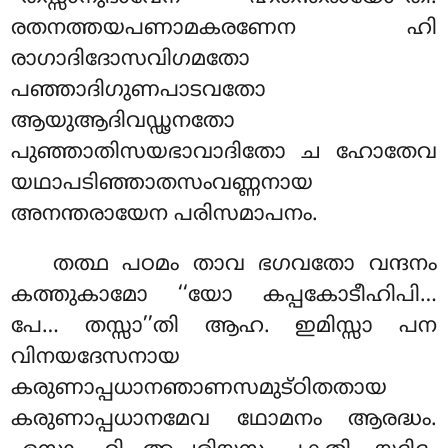
രതനത്തയപണാമകരണേന ഹി
രാഗാദിദോസവിഗമതോ
പഞ്ഞാദിഗുണപാടവതോ
ആയുആദിവഡ്ഢനതോ
പുഞ്ഞാതിസയഭാവാദിതോ ച ഹോതേവ
യഥാപടിഞ്ഞാതസംവണ്ണനായ
അനന്തരായേന പരിസമാപനം.
തത്ഥ പഠമം താവ ഭഗവതോ വന്ദനം
കത്തുകാമോ ‘‘യോ കപ്പകോടീഹിപി…
പേ… തസ്സാ’’തി ആഹ. ഇമിസ്സാ പന
വിനയദേസനായ
കരുണാപ്പധാനഞാണസമുട്ഠിതതായ
കരുണാപ്പധാനമേവ ഥോമനം ആരദ്ധം.