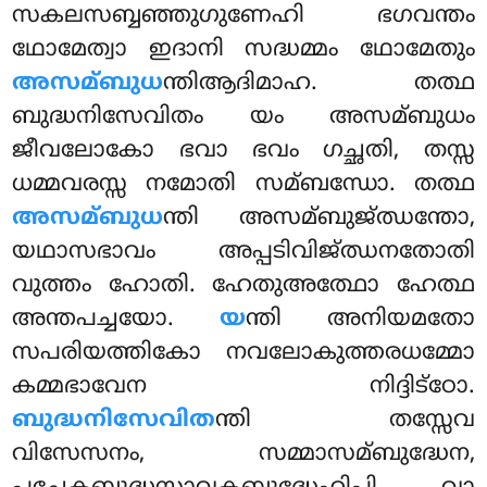
സകലസബ്ബഞ്ഞുഗുണേഹി ഭഗവന്തം
ഥോമേത്വാ ഇദാനി സദ്ധമ്മം ഥോമേതും
അസമ്ബുധ
ന്തിആദിമാഹ. തത്ഥ
ബുദ്ധനിസേവിതം യം അസമ്ബുധം
ജീവലോകോ ഭവാ ഭവം ഗച്ഛതി, തസ്സ
ധമ്മവരസ്സ നമോതി സമ്ബന്ധോ. തത്ഥ
അസമ്ബുധ
ന്തി അസമ്ബുജ്ഝന്തോ,
യഥാസഭാവം അപ്പടിവിജ്ഝനതോതി
വുത്തം ഹോതി. ഹേതുഅത്ഥോ ഹേത്ഥ
അന്തപച്ചയോ.
യ
ന്തി അനിയമതോ
സപരിയത്തികോ നവലോകുത്തരധമ്മോ
കമ്മഭാവേന നിദ്ദിട്ഠോ.
ബുദ്ധനിസേവിത
ന്തി തസ്സേവ
വിസേസനം, സമ്മാസമ്ബുദ്ധേന,