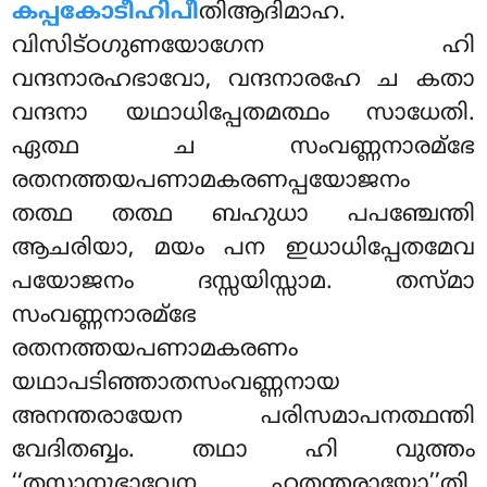
കപ്പകോടീഹിപീ
തിആദിമാഹ.
വിസിട്ഠഗുണയോഗേന ഹി
വന്ദനാരഹഭാവോ, വന്ദനാരഹേ ച കതാ
വന്ദനാ യഥാധിപ്പേതമത്ഥം സാധേതി
.
ഏത്ഥ ച സംവണ്ണനാരമ്ഭേ
രതനത്തയപണാമകരണപ്പയോജനം
തത്ഥ തത്ഥ ബഹുധാ പപഞ്ചേന്തി
ആചരിയാ, മയം പന ഇധാധിപ്പേതമേവ
പയോജനം ദസ്സയിസ്സാമ. തസ്മാ
സംവണ്ണനാരമ്ഭേ
രതനത്തയപണാമകരണം
യഥാപടിഞ്ഞാതസംവണ്ണനായ
അനന്തരായേന പരിസമാപനത്ഥന്തി
വേദിതബ്ബം. തഥാ ഹി വുത്തം
‘‘തസ്സാനുഭാവേന ഹതന്തരായോ’’തി.