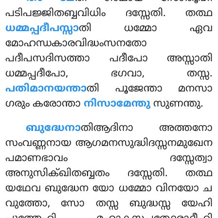
പടിപജ്ജിതബ്ബവിധിം ദസ്സേതി. തത്ഥ
ധമ്മപ്പദീപസ്സാ
തി ധമ്മോ ഏവ
മോഹന്ധകാരവിദ്ധംസനതോ
പദീപസദിസത്താ പദീപോ അസ്സാതി
ധമ്മപ്പദീപോ, ഭഗവാ, തസ്സ.
പതിമാനയന്താ
തി പൂജേന്താ മനസാ
ഗരും കരോന്താ
നിസാമേന്തു
സുണന്തു.
ബുദ്ധേനാ
തിആദിനാ
അത്തനോ
സംവണ്ണനായ ആഗമനസുദ്ധിദസ്സനമുഖേന
പമാണഭാവം ദസ്സേത്വാ
അനുസിക്ഖിതബ്ബതം
ദസ്സേതി. തത്ഥ
യഥേവ ബുദ്ധേന യോ ധമ്മോ വിനയോ ച
വുത്തോ, സോ തസ്സ ബുദ്ധസ്സ യേഹി