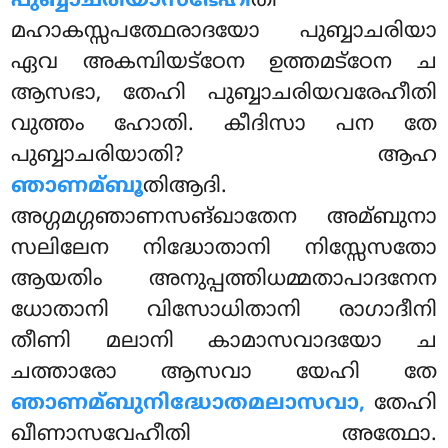
പുബ്ബാചരിയാസഭേഹീ
തി
മഹാകസ്സപത്ഥേരാദയോ പുബ്ബാചരിയാ
ഏവ അകമ്പിയട്ഠേന ഉത്തമട്ഠേന ച
ആസഭാ, തേഹി പുബ്ബാചരിയവരേഹീതി
വുത്തം ഹോതി. കീദിസാ പന തേ
പുബ്ബാചരിയാതി? ആഹ
ഞാണമ്ബൂ
തിആദി.
അഗ്ഗമഗ്ഗഞാണസങ്ഖാതേന അമ്ബുനാ
സലിലേന നിദ്ധോതാനി നിസ്സേസതോ
ആയതിം അനുപ്പത്തിധമ്മതാപാദനേന
ധോതാനി വിസോധിതാനി രാഗാദീനി
തീണി മലാനി കാമാസവാദയോ ച
ചത്താരോ ആസവാ യേഹി തേ
ഞാണമ്ബുനിദ്ധോതമലാസവാ,
തേഹി
ഖീണാസവേഹീതി അത്ഥോ.