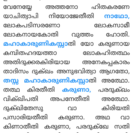
വേനേയ്യേ അത്തനോ ഹിതകരണേ
യാചിത്വാപി നിയോജേതീതി
നാഥോ,
ലോകപടിസരണോ ലോകസാമീ
ലോകനായകോതി വുത്തം ഹോതി.
മഹാകാരുണികസ്സാ
തി യോ കരുണായ
കമ്പിതഹദയത്താ ലോകഹിതത്ഥം
അതിദുക്കരകിരിയായ അനേകപ്പകാരം
താദിസം ദുക്ഖം അനുഭവിത്വാ ആഗതോ,
തസ്സ മഹാകാരുണികസ്സാ
തി അത്ഥോ.
തത്ഥ കിരതീതി
കരുണാ,
പരദുക്ഖം
വിക്ഖിപതി അപനേതീതി അത്ഥോ.
ദുക്ഖിതേസു വാ കിരിയതി
പസാരിയതീതി കരുണാ. അഥ വാ
കിണാതീതി കരുണാ, പരദുക്ഖേ സതി