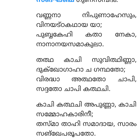
സങ്ഘഞ്ച
ഗുണസമ്പദം.
വണ്ണനാ നിപുണാഹേസും,
വിനയട്ഠകഥായ യാ;
പുബ്ബകേഹി കതാ നേകാ,
നാനാനയസമാകുലാ.
തത്ഥ
കാചി സുവിത്ഥിണ്ണാ,
ദുക്ഖോഗാഹാ ച ഗന്ഥതോ;
വിരദ്ധാ അത്ഥതോ ചാപി,
സദ്ദതോ ചാപി കത്ഥചി.
കാചി കത്ഥചി അപുണ്ണാ, കാചി
സമ്മോഹകാരിനീ;
തസ്മാ താഹി സമാദായ, സാരം
സങ്ഖേപരൂപതോ.