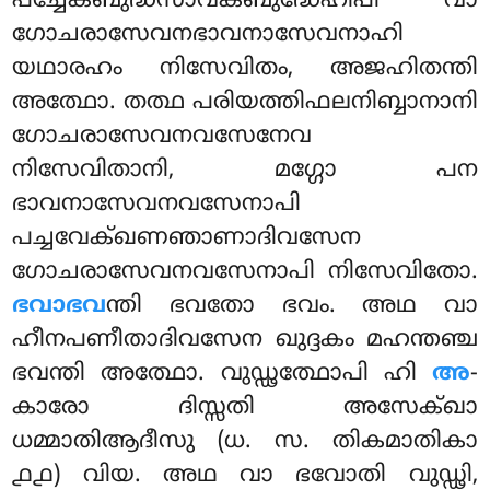
പച്ചേകബുദ്ധസാവകബുദ്ധേഹിപി വാ
ഗോചരാസേവനഭാവനാസേവനാഹി
യഥാരഹം നിസേവിതം, അജഹിതന്തി
അത്ഥോ. തത്ഥ പരിയത്തിഫലനിബ്ബാനാനി
ഗോചരാസേവനവസേനേവ
നിസേവിതാനി, മഗ്ഗോ പന
ഭാവനാസേവനവസേനാപി
പച്ചവേക്ഖണഞാണാദിവസേന
ഗോചരാസേവനവസേനാപി നിസേവിതോ.
ഭവാഭവ
ന്തി ഭവതോ ഭവം. അഥ വാ
ഹീനപണീതാദിവസേന ഖുദ്ദകം മഹന്തഞ്ച
ഭവന്തി അത്ഥോ. വുഡ്ഢത്ഥോപി ഹി
അ
-
കാരോ ദിസ്സതി അസേക്ഖാ
ധമ്മാതിആദീസു (ധ. സ. തികമാതികാ
൧൧) വിയ. അഥ വാ ഭവോതി വുഡ്ഢി,