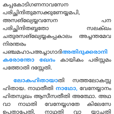
കപ്പകോടിഗണനാവസേന
പരിച്ഛിന്ദിതുമസക്കുണേയ്യമപി,
അസങ്ഖ്യേയ്യവസേന പന
പരിച്ഛിന്ദിതബ്ബതോ സലക്ഖം
ചതുരസങ്ഖ്യേയ്യകപ്പകാലം അച്ചന്തമേവ
നിരന്തരം
പഞ്ചമഹാപഅച്ചാഗാദി
അതിദുക്കരാനി
കരോന്തോ ഖേദം
കായികം പരിസ്സമം
പത്തോതി ദസ്സേതി.
ലോകഹിതായാ
തി സത്തലോകസ്സ
ഹിതായ. നാഥതീതി
നാഥോ,
വേനേയ്യാനം
ഹിതസുഖം ആസീസതീതി അത്ഥോ. അഥ
വാ നാഥതി വേനേയ്യഗതേ കിലേസേ
ഉപതാപേതി, നാഥതി വാ യാചതി