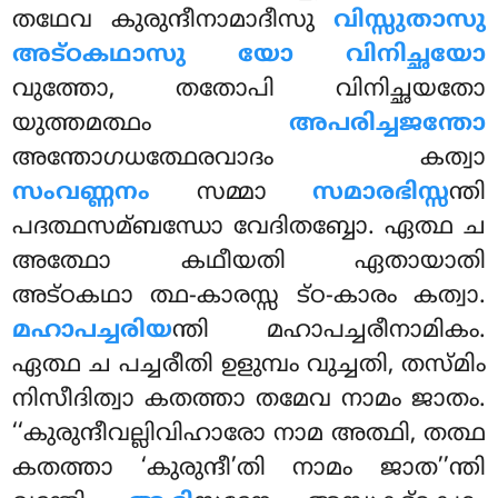
തഥേവ കുരുന്ദീനാമാദീസു
വിസ്സുതാസു
അട്ഠകഥാസു യോ വിനിച്ഛയോ
വുത്തോ, തതോപി വിനിച്ഛയതോ
യുത്തമത്ഥം
അപരിച്ചജന്തോ
അന്തോഗധത്ഥേരവാദം കത്വാ
സംവണ്ണനം
സമ്മാ
സമാരഭിസ്സ
ന്തി
പദത്ഥസമ്ബന്ധോ വേദിതബ്ബോ. ഏത്ഥ ച
അത്ഥോ കഥീയതി ഏതായാതി
അട്ഠകഥാ ത്ഥ-കാരസ്സ ട്ഠ-കാരം കത്വാ.
മഹാപച്ചരിയ
ന്തി മഹാപച്ചരീനാമികം.
ഏത്ഥ ച പച്ചരീതി ഉളുമ്പം വുച്ചതി, തസ്മിം
നിസീദിത്വാ കതത്താ തമേവ നാമം ജാതം.
‘‘കുരുന്ദീവല്ലിവിഹാരോ നാമ അത്ഥി, തത്ഥ
കതത്താ ‘കുരുന്ദീ’തി നാമം ജാത’’ന്തി