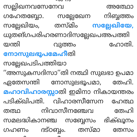
സല്ലിഖനവസേനേവ അത്ഥോ
ഗഹേതബ്ബോ. സല്ലേഖേന നിബ്ബത്തം
സല്ലേഖിയം, തസ്മിം
സല്ലേഖിയേ,
ധുതങ്ഗപരിഹരണാദിസല്ലേഖപഅപത്തി
യന്തി വുത്തം ഹോതി.
നോസുലഭൂപമേഹീ
തി
സല്ലേഖപടിപത്തിയാ
‘‘അസുകസദിസാ’’തി നത്ഥി സുലഭാ ഉപമാ
ഏതേസന്തി നോസുലഭൂപമാ, തേഹി.
മഹാവിഹാരസ്സാ
തി ഇമിനാ നികായന്തരം
പടിക്ഖിപതി
. വിഹാരസീസേന ഹേത്ഥ
തത്ഥ നിവാസീനഞ്ചേവ തേഹി
സമലദ്ധികാനഞ്ച സബ്ബേസം ഭിക്ഖൂനം
ഗഹണം ദട്ഠബ്ബം. തസ്മാ തേസം