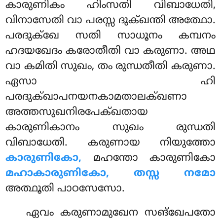
കാരുണികം
ഹിംസതി വിബാധേതി,
വിനാസേതി വാ പരസ്സ ദുക്ഖന്തി അത്ഥോ.
പരദുക്ഖേ സതി സാധൂനം കമ്പനം
ഹദയഖേദം കരോതീതി വാ കരുണാ. അഥ
വാ കമിതി സുഖം, തം രുന്ധതീതി കരുണാ.
ഏസാ ഹി
പരദുക്ഖാപനയനകാമതാലക്ഖണാ
അത്തസുഖനിരപേക്ഖതായ
കാരുണികാനം സുഖം രുന്ധതി
വിബാധേതി. കരുണായ നിയുത്തോ
കാരുണികോ,
മഹന്തോ കാരുണികോ
മഹാകാരുണികോ, തസ്സ നമോ
അത്ഥൂതി പാഠസേസോ.
ഏവം കരുണാമുഖേന സങ്ഖേപതോ