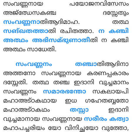
സംവണ്ണനായ പയോജനവിസേസം
അജ്ഝേസകഞ്ച ദസ്സേതും
സംവണ്ണനാ
തിആദിമാഹ. തത്ഥ
സങ്ഖതത്താ
തി രചിതത്താ.
ന കഞ്ചി
അത്ഥം അഭിസമ്ഭുണാതീ
തി ന കഞ്ചി
അത്ഥം സാധേതി.
സംവണ്ണനം തഞ്ചാ
തിആദിനാ
അത്തനോ സംവണ്ണനായ കരണപ്പകാരം
ദസ്സേതി. തത്ഥ തഞ്ച ഇദാനി വുച്ചമാനം
സംവണ്ണനം
സമാരഭന്തോ
സകലായപി
മഹാഅട്ഠകഥായ ഇധ ഗഹേതബ്ബതോ
മഹാഅട്ഠകഥം
തസ്സാ
ഇദാനി
വുച്ചമാനായ സംവണ്ണനായ
സരീരം കത്വാ
മഹാപച്ചരിയം യോ വിനിച്ഛയോ വുത്തോ,