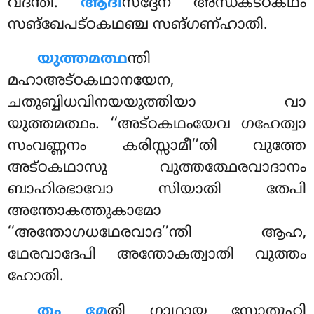
വദന്തി.
ആദി
സദ്ദേന അന്ധകട്ഠകഥം
സങ്ഖേപട്ഠകഥഞ്ച സങ്ഗണ്ഹാതി.
യുത്തമത്ഥ
ന്തി
മഹാഅട്ഠകഥാനയേന,
ചതുബ്ബിധവിനയയുത്തിയാ വാ
യുത്തമത്ഥം. ‘‘അട്ഠകഥംയേവ ഗഹേത്വാ
സംവണ്ണനം കരിസ്സാമീ’’തി വുത്തേ
അട്ഠകഥാസു വുത്തത്ഥേരവാദാനം
ബാഹിരഭാവോ സിയാതി തേപി
അന്തോകത്തുകാമോ
‘‘അന്തോഗധഥേരവാദ’’ന്തി ആഹ,
ഥേരവാദേപി അന്തോകത്വാതി വുത്തം
ഹോതി.
തം മേ
തി ഗാഥായ സോതൂഹി