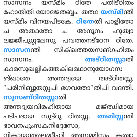
സാസനം യസ്മിം ഠിതേ പതിട്ഠിതം
ഹോതീതി യോജേതബ്ബം. തത്ഥ
യസ്മി
ന്തി
യസ്മിം വിനയപിടകേ.
ഠിതേ
തി പാളിതോ
ച അത്ഥതോ ച അനൂനം ഹുത്വാ
ലജ്ജീപുഗ്ഗലേസു പവത്തനട്ഠേന ഠിതേ.
സാസന
ന്തി
സിക്ഖത്തയസങ്ഗഹിതം
സാസനം.
അട്ഠിതസ്സാ
തി
കാമസുഖല്ലികത്തകിലമഥാനുയോഗസ
ങ്ഖാതേ അന്തദ്വയേ അട്ഠിതസ്സ,
‘‘പരിനിബ്ബുതസ്സപി ഭഗവതോ’’തിപി വദന്തി.
സുസണ്ഠിതസ്സാ
തി
അന്തദ്വയവിരഹിതായ മജ്ഝിമായ
പടിപദായ സുട്ഠു ഠിതസ്സ.
അമിസ്സ
ന്തി
ഭാവനപുംസകനിദ്ദേസോ,
നികായന്തരലദ്ധീഹി അസമ്മിസ്സം കത്വാ