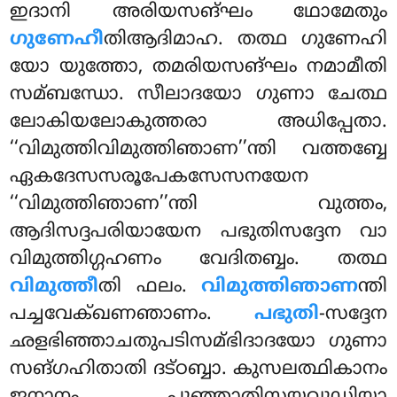
ഇദാനി അരിയസങ്ഘം ഥോമേതും
ഗുണേഹീ
തിആദിമാഹ. തത്ഥ ഗുണേഹി
യോ യുത്തോ, തമരിയസങ്ഘം നമാമീതി
സമ്ബന്ധോ. സീലാദയോ ഗുണാ ചേത്ഥ
ലോകിയലോകുത്തരാ അധിപ്പേതാ.
‘‘വിമുത്തിവിമുത്തിഞാണ’’ന്തി വത്തബ്ബേ
ഏകദേസസരൂപേകസേസനയേന
‘‘വിമുത്തിഞാണ’’ന്തി വുത്തം,
ആദിസദ്ദപരിയായേന പഭുതിസദ്ദേന വാ
വിമുത്തിഗ്ഗഹണം വേദിതബ്ബം. തത്ഥ
വിമുത്തീ
തി ഫലം.
വിമുത്തിഞാണ
ന്തി
പച്ചവേക്ഖണഞാണം.
പഭുതി
-സദ്ദേന
ഛളഭിഞ്ഞാചതുപടിസമ്ഭിദാദയോ ഗുണാ
സങ്ഗഹിതാതി ദട്ഠബ്ബാ. കുസലത്ഥികാനം