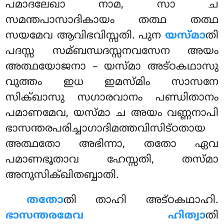
പമാദലേഖാ നാമ, സാ ച
സമന്തപാസാദികായം തത്ഥ തത്ഥ
സയമേവ ആവിഭവിസ്സതി. പുന
യസ്മാ
തി
പദസ്സ സമ്ബന്ധദസ്സനവസേന അയം
അത്ഥയോജനാ – യസ്മാ അട്ഠകഥാസു
വുത്തം ഇധ ഇമസ്മിം സാസനേ
സിക്ഖാസു സഗാരവാനം പണ്ഡിതാനം
പമാണമേവ, യസ്മാ ച അയം വണ്ണനാപി
ഭാസന്തരപരിച്ചാഗാദിമത്തവിസിട്ഠതായ
അത്ഥതോ അഭിന്നാ, തതോ ഏവ
പമാണഭൂതാവ ഹേസ്സതി, തസ്മാ
അനുസിക്ഖിതബ്ബാതി.
തതോ
തി താഹി അട്ഠകഥാഹി.
ഭാസന്തരമേവ ഹിത്വാ
തി