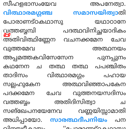
സീഹളഭാസംയേവ അപനേത്വാ.
വിത്ഥാരമഗ്ഗഞ്ച സമാസയിത്വാ
തി
പോരാണട്ഠകഥാസു യഥാഠാനേ
വത്തബ്ബമ്പി പദത്ഥവിനിച്ഛയാദികം
📜
അതിവിത്ഥിണ്ണേന വചനക്കമേന ചേവ
വുത്തമേവ അത്ഥനയം
അപ്പമത്തകവിസേസേന പുനപ്പുനം
കഥനേന ച തത്ഥ തത്ഥ പപഞ്ചിതം
താദിസം വിത്ഥാരമഗ്ഗം പഹായ
സല്ലഹുകേന അത്ഥവിഞ്ഞാപകേന
പദക്കമേന ചേവ വുത്തനയസദിസം
വത്തബ്ബം അതിദിസിത്വാ ച
സങ്ഖേപനയേനേവ വണ്ണയിസ്സാമാതി
അധിപ്പായോ.
സാരത്ഥദീപനിയം
പന