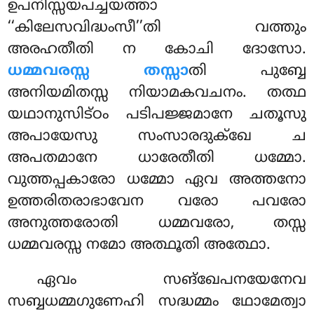
ഉപനിസ്സയപച്ചയത്താ
‘‘കിലേസവിദ്ധംസീ’’തി വത്തും
അരഹതീതി ന കോചി ദോസോ.
ധമ്മവരസ്സ തസ്സാ
തി പുബ്ബേ
അനിയമിതസ്സ നിയാമകവചനം. തത്ഥ
യഥാനുസിട്ഠം പടിപജ്ജമാനേ ചതൂസു
അപായേസു സംസാരദുക്ഖേ ച
അപതമാനേ ധാരേതീതി ധമ്മോ.
വുത്തപ്പകാരോ ധമ്മോ ഏവ അത്തനോ
ഉത്തരിതരാഭാവേന വരോ പവരോ
അനുത്തരോതി ധമ്മവരോ, തസ്സ
ധമ്മവരസ്സ നമോ അത്ഥൂതി അത്ഥോ.
ഏവം സങ്ഖേപനയേനേവ
സബ്ബധമ്മഗുണേഹി സദ്ധമ്മം ഥോമേത്വാ