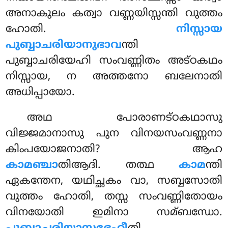
അനാകുലം കത്വാ വണ്ണയിസ്സന്തി വുത്തം
ഹോതി.
നിസ്സായ
പുബ്ബാചരിയാനുഭാവ
ന്തി
പുബ്ബാചരിയേഹി സംവണ്ണിതം അട്ഠകഥം
നിസ്സായ, ന അത്തനോ ബലേനാതി
അധിപ്പായോ.
അഥ പോരാണട്ഠകഥാസു
വിജ്ജമാനാസു പുന വിനയസംവണ്ണനാ
കിംപയോജനാതി? ആഹ
കാമഞ്ചാ
തിആദി. തത്ഥ
കാമ
ന്തി
ഏകന്തേന, യഥിച്ഛകം വാ, സബ്ബസോതി
വുത്തം ഹോതി, തസ്സ സംവണ്ണിതോയം
വിനയോതി ഇമിനാ സമ്ബന്ധോ.