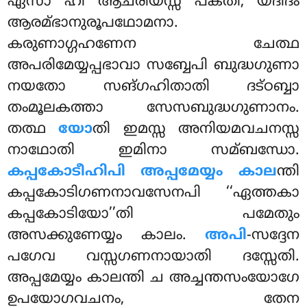
ഏസാ ഹി ആചരിയസ്സ പകതി, യദിദം
ആരമ്ഭാനുരൂപഥോമനാ.
കരുണാഗ്ഗഹണേന ചേത്ഥ
അപരിമേയ്യപ്പഭാവാ സബ്ബേപി ബുദ്ധഗുണാ
നയതോ സങ്ഗഹിതാതി ദട്ഠബ്ബാ
തംമൂലകത്താ സേസബുദ്ധഗുണാനം.
തത്ഥ
യോ
തി ഇമസ്സ അനിയമവചനസ്സ
നാഥോതി ഇമിനാ സമ്ബന്ധോ.
കപ്പകോടീഹിപി അപ്പമേയ്യം കാല
ന്തി
കപ്പകോടിഗണനാവസേനപി ‘‘ഏത്തകാ
കപ്പകോടിയോ’’തി പമേതും
അസക്കുണേയ്യം കാലം.
അപി
-സദ്ദേന
പഗേവ വസ്സഗണനായാതി ദസ്സേതി.
അപ്പമേയ്യം കാലന്തി ച അച്ചന്തസംയോഗേ
ഉപയോഗവചനം, തേന