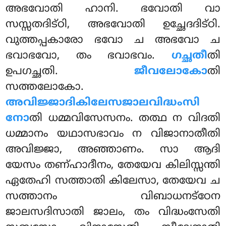
അഭവോതി ഹാനി. ഭവോതി വാ
സസ്സതദിട്ഠി, അഭവോതി ഉച്ഛേദദിട്ഠി
.
വുത്തപ്പകാരോ ഭവോ ച അഭവോ ച
ഭവാഭവോ, തം ഭവാഭവം.
ഗച്ഛതീ
തി
ഉപഗച്ഛതി.
ജീവലോകോ
തി
സത്തലോകോ.
അവിജ്ജാദികിലേസജാലവിദ്ധംസി
നോ
തി ധമ്മവിസേസനം. തത്ഥ ന വിദതി
ധമ്മാനം യഥാസഭാവം ന വിജാനാതീതി
അവിജ്ജാ, അഞ്ഞാണം. സാ ആദി
യേസം തണ്ഹാദീനം, തേയേവ കിലിസ്സന്തി
ഏതേഹി സത്താതി കിലേസാ, തേയേവ ച
സത്താനം വിബാധനട്ഠേന
ജാലസദിസാതി ജാലം, തം വിദ്ധംസേതി