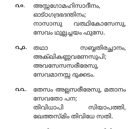
.
൨൦
അസ്സഗോമഹിസാദീനം,
ഓട്ഠഗദ്രഭദന്തിനം;
നാസാസു വത്ഥികോസേസു,
സേവം ഥുല്ലച്ചയം ഫുസേ.
.
൨൧
തഥാ സബ്ബതിരച്ഛാനം,
അക്ഖികണ്ണവണേസുപി;
അവസേസസരീരേസു,
സേവമാനസ്സ ദുക്കടം.
.
൨൨
തേസം അല്ലസരീരേസു, മതാനം
സേവതോ പന;
തിവിധാപി സിയാപത്തി,
ഖേത്തസ്മിം തിവിധേ സതി.