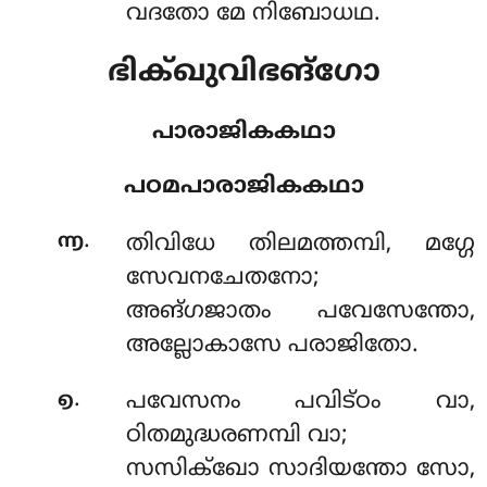
വദതോ മേ നിബോധഥ.
ഭിക്ഖുവിഭങ്ഗോ
പാരാജികകഥാ
പഠമപാരാജികകഥാ
.
൬
തിവിധേ
തിലമത്തമ്പി, മഗ്ഗേ
സേവനചേതനോ;
അങ്ഗജാതം പവേസേന്തോ,
അല്ലോകാസേ പരാജിതോ.
.
൭
പവേസനം പവിട്ഠം വാ,
ഠിതമുദ്ധരണമ്പി വാ;
സസിക്ഖോ സാദിയന്തോ സോ,