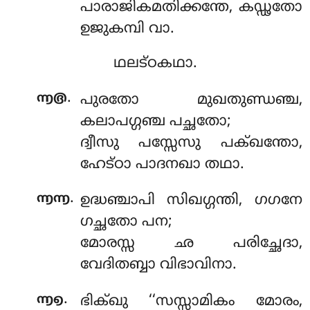
പാരാജികമതിക്കന്തേ, കഡ്ഢതോ
ഉജുകമ്പി വാ.
ഥലട്ഠകഥാ.
.
൬൫
പുരതോ മുഖതുണ്ഡഞ്ച,
കലാപഗ്ഗഞ്ച പച്ഛതോ;
ദ്വീസു പസ്സേസു പക്ഖന്തോ,
ഹേട്ഠാ പാദനഖാ തഥാ.
.
൬൬
ഉദ്ധഞ്ചാപി
സിഖഗ്ഗന്തി, ഗഗനേ
ഗച്ഛതോ പന;
മോരസ്സ ഛ പരിച്ഛേദാ,
വേദിതബ്ബാ വിഭാവിനാ.
.
൬൭
ഭിക്ഖു ‘‘സസ്സാമികം മോരം,