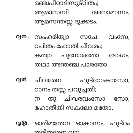
മഞ്ചപീഠാദിസുട്ഠിതം;
ആമാസമ്പി അനാമാസം,
ആമസന്തസ്സ ദുക്കടം.
.
൮൩
സംഹരിത്വാ സചേ വംസേ,
ഠപിതം ഹോതി ചീവരം;
കത്വാ പുനോരതോ ഭോഗം,
തഥാ അന്തഞ്ച പാരതോ.
.
൮൪
ചീവരേന ഫുട്ഠോകാസോ,
ഠാനം തസ്സ പവുച്ചതി;
ന തു ചീവരവംസോ സോ,
ഹോതീതി സകലോ മതോ.
.
൮൫
ഓരിമന്തേന
ഓകാസം, ഫുട്ഠം