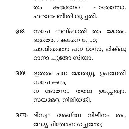
തം കരേനേവ ചാരേന്തോ,
ഫന്ദാപേതീതി വുച്ചതി.
.
൭൪
സചേ
ഗണ്ഹാതി തം മോരം,
ഇതരേന കരേന സോ;
ചാവിതത്താ പന ഠാനാ, ഭിക്ഖു
ഠാനാ ചുതോ സിയാ.
.
൭൫
ഇതരം പന മോരസ്സ, ഉപനേതി
സചേ കരം;
ന ദോസോ തത്ഥ ഉഡ്ഡേത്വാ,
സയമേവ നിലീയതി.
.
൭൬
ദിസ്വാ അങ്ഗേ നിലീനം തം,
ഥേയ്യചിത്തേന ഗച്ഛതോ;