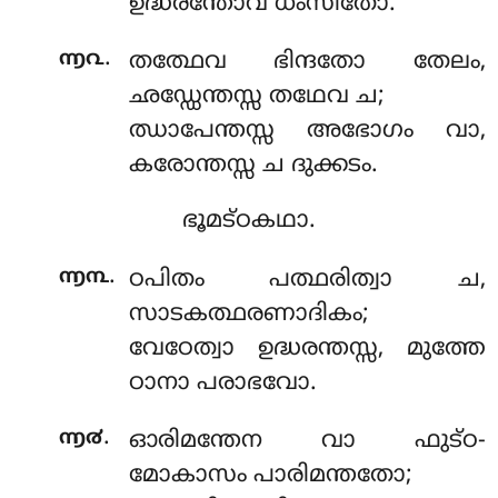
ഉദ്ധരന്തോവ ധംസിതോ.
.
൬൨
തത്ഥേവ ഭിന്ദതോ തേലം,
ഛഡ്ഡേന്തസ്സ തഥേവ ച;
ഝാപേന്തസ്സ അഭോഗം വാ,
കരോന്തസ്സ ച ദുക്കടം.
ഭൂമട്ഠകഥാ.
.
൬൩
ഠപിതം
പത്ഥരിത്വാ ച,
സാടകത്ഥരണാദികം;
വേഠേത്വാ ഉദ്ധരന്തസ്സ, മുത്തേ
ഠാനാ പരാഭവോ.
.
൬൪
ഓരിമന്തേന വാ ഫുട്ഠ-
മോകാസം പാരിമന്തതോ;