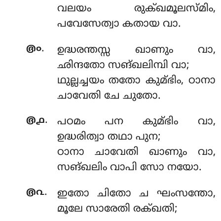
വലയം രുക്ഖമൂലസ്മിം,
പവേസേത്വാ കതായ വാ.
.
൫൦
ഉദ്ധരന്തസ്സ ഖാണും വാ,
ഛിന്ദതോ സങ്ഖലിമ്പി വാ;
ഥുല്ലച്ചയം തതോ കുമ്ഭിം, ഠാനാ
ചാവേതി ചേ ചുതോ.
.
൫൧
പഠമം
പന കുമ്ഭിം വാ,
ഉദ്ധരിത്വാ തഥാ പുന;
ഠാനാ ചാവേതി ഖാണും വാ,
സങ്ഖലിം വാപി സോ നയോ.
.
൫൨
ഇതോ ചിതോ ച ഘംസന്തോ,
മൂലേ സാരേതി രക്ഖതി;