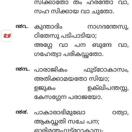
സിക്കാതോ തം ഹരന്തോ വാ,
സഹ സിക്കായ വാ ചുതോ.
.
൯൨
കുന്താദിം നാഗദന്തേസു,
📜
ഠിതേസു പടിപാടിയാ;
അഗ്ഗേ വാ പന ബുന്ദേ വാ,
ഗഹേത്വാ പരികഡ്ഢതോ.
.
൯൩
പാരാജികം
ഫുട്ഠോകാസം,
അതിക്കാമയതോ സിയാ;
ഉജുകം ഉക്ഖിപന്തസ്സ,
കേസഗ്ഗേന പരാജയോ.
.
൯൪
പാകാരാഭിമുഖോ ഠത്വാ,
ആകഡ്ഢതി സചേ പന;
ഓരിമന്തഫുട്ഠോകാസ-