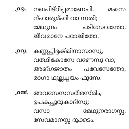
.
൧൭
നഖപിട്ഠിപ്പമാണേപി, മംസേ
ന്ഹാരുമ്ഹി വാ സതി;
മേഥുനം പടിസേവന്തോ,
ജീവമാനേ പരാജിതോ.
.
൧൮
കണ്ണച്ഛിദ്ദക്ഖിനാസാസു,
വത്ഥികോസേ വണേസു വാ;
അങ്ഗജാതം പവേസേന്തോ,
രാഗാ ഥുല്ലച്ചയം ഫുസേ.
.
൧൯
അവസേസസരീരസ്മിം,
ഉപകച്ഛൂരുകാദിസു;
വസാ മേഥുനരാഗസ്സ,
സേവമാനസ്സ ദുക്കടം.