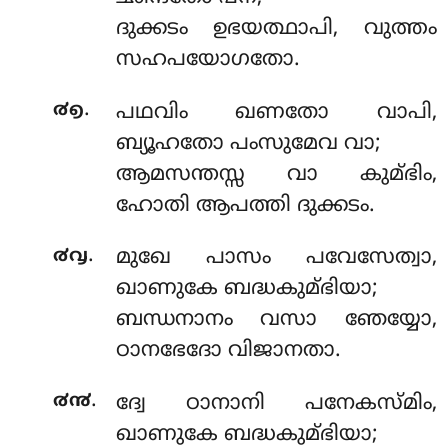
ദുക്കടം ഉഭയത്ഥാപി, വുത്തം
സഹപയോഗതോ.
.
൪൭
പഥവിം ഖണതോ വാപി,
ബ്യൂഹതോ പംസുമേവ വാ;
ആമസന്തസ്സ വാ കുമ്ഭിം,
ഹോതി ആപത്തി ദുക്കടം.
.
൪൮
മുഖേ പാസം പവേസേത്വാ,
ഖാണുകേ ബദ്ധകുമ്ഭിയാ;
ബന്ധനാനം വസാ ഞേയ്യോ,
ഠാനഭേദോ വിജാനതാ.
.
൪൯
ദ്വേ ഠാനാനി പനേകസ്മിം,
ഖാണുകേ ബദ്ധകുമ്ഭിയാ;