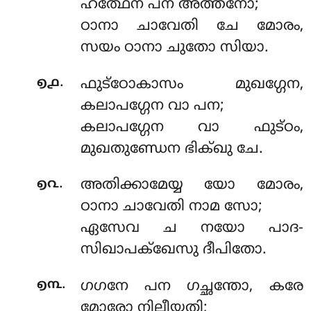
ഹത്ഥേന പന അത്തനോ;
ഠാനാ ചാവേതി ചേ മോരം,
സയം ഠാനാ ചുതോ സിയാ.
.
൭൧
ഫുട്ഠോകാസം മുഖഗ്ഗേന,
കലാപഗ്ഗേന വാ പന;
കലാപഗ്ഗേന വാ ഫുട്ഠം,
മുഖതുണ്ഡേന ഭിക്ഖു ചേ.
.
൭൨
അതിക്കാമേയ്യ യോ മോരം,
ഠാനാ ചാവേതി നാമ സോ;
ഏസേവ ച നയോ പാദ-
സിഖാപക്ഖേസു ദീപിതോ.
.
൭൩
ഗഗനേ പന ഗച്ഛന്തോ, കരേ
മോരോ നിലീയതി;