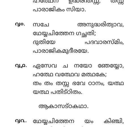
ഹത്ഥേന ഉദ്ധരന്തസ്സ, തസ്സ
പാരാജികം സിയാ.
.
൮൦
സചേ
അനുദ്ധരിത്വാവ,
ഥേയ്യചിത്തേന ഗച്ഛതി;
ദുതിയേ പദവാരസ്മിം,
പാരാജികമുദീരയേ.
.
൮൧
ഏസേവ ച നയോ ഞേയ്യോ,
ഹത്ഥേ വത്ഥേവ മത്ഥകേ;
തം തം തസ്സ ഭവേ ഠാനം, യത്ഥ
യത്ഥ പതിട്ഠിതം.
ആകാസട്ഠകഥാ.
.
൮൨
ഥേയ്യചിത്തേന യം കിഞ്ചി,