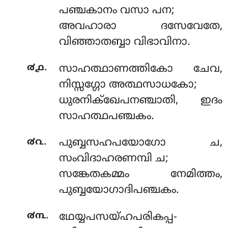
പഞ്ചകാനം വസാ പന;
അവഹാരാ ദസേവേതേ,
വിഞ്ഞാതബ്ബാ വിഭാവിനാ.
.
൪൧
സാഹത്ഥാണത്തികോ ചേവ,
നിസ്സഗ്ഗോ അത്ഥസാധകോ;
ധുരനിക്ഖേപനഞ്ചാതി, ഇദം
സാഹത്ഥപഞ്ചകം.
.
൪൨
പുബ്ബസഹപയോഗോ ച,
സംവിദാഹരണമ്പി ച;
സങ്കേതകമ്മം നേമിത്തം,
പുബ്ബയോഗാദിപഞ്ചകം.
.
൪൩
ഥേയ്യപസയ്ഹപരികപ്പ-