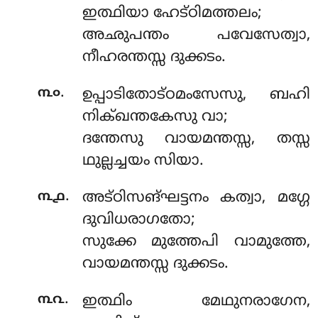
ഇത്ഥിയാ ഹേട്ഠിമത്തലം;
അഛുപന്തം പവേസേത്വാ,
നീഹരന്തസ്സ ദുക്കടം.
.
൩൦
ഉപ്പാടിതോട്ഠമംസേസു
, ബഹി
നിക്ഖന്തകേസു വാ;
ദന്തേസു വായമന്തസ്സ, തസ്സ
ഥുല്ലച്ചയം സിയാ.
.
൩൧
അട്ഠിസങ്ഘട്ടനം കത്വാ, മഗ്ഗേ
ദുവിധരാഗതോ;
സുക്കേ മുത്തേപി വാമുത്തേ,
വായമന്തസ്സ ദുക്കടം.
.
൩൨
ഇത്ഥിം മേഥുനരാഗേന,