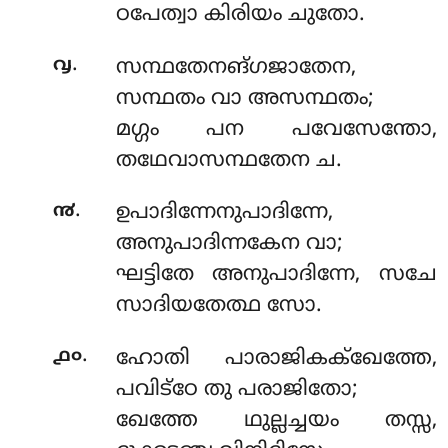
ഠപേത്വാ കിരിയം ചുതോ.
.
൮
സന്ഥതേനങ്ഗജാതേന,
സന്ഥതം വാ അസന്ഥതം;
മഗ്ഗം പന പവേസേന്തോ,
തഥേവാസന്ഥതേന ച.
.
൯
ഉപാദിന്നേനുപാദിന്നേ,
അനുപാദിന്നകേന വാ;
ഘട്ടിതേ അനുപാദിന്നേ, സചേ
സാദിയതേത്ഥ സോ.
.
൧൦
ഹോതി പാരാജികക്ഖേത്തേ,
പവിട്ഠേ തു പരാജിതോ;
ഖേത്തേ ഥുല്ലച്ചയം തസ്സ,