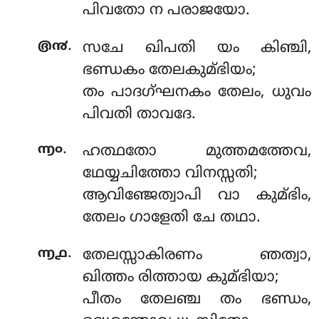
പിവതോ ന പരാജയോ.
.
൫൯
സചേ ഖിപതി യം കിഞ്ചി,
ഭണ്ഡകം തേലകുമ്ഭിയം;
തം പാദഗ്ഘനകം തേലം, ധുവം
പിവതി താവദേ.
.
൬൦
ഹത്ഥതോ മുത്തമത്തേവ,
ഥേയ്യചിത്തോ വിനസ്സതി;
ആവിഞ്ജേത്വാപി വാ കുമ്ഭിം,
തേലം ഗാളേതി ചേ തഥാ.
.
൬൧
തേലസ്സാകിരണം ഞത്വാ,
ഖിത്തം രിത്തായ കുമ്ഭിയാ;
പീതം തേലഞ്ച തം ഭണ്ഡം,