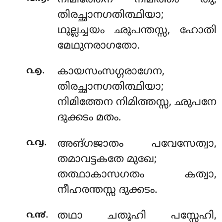
തിരച്ഛാനഗതിത്ഥിയാ;
ഥുല്ലച്ചയം ഛുപന്തസ്സ, ഹോതി
മേഥുനരാഗതോ.
.
൨൭
കായസംസഗ്ഗരാഗേന,
തിരച്ഛാനഗതിത്ഥിയാ;
നിമിത്തേന നിമിത്തസ്സ, ഛുപനേ
ദുക്കടം മതം.
.
൨൮
അങ്ഗജാതം പവേസേത്വാ,
തമാവട്ടകതേ മുഖേ;
തത്ഥാകാസഗതം കത്വാ,
നീഹരന്തസ്സ ദുക്കടം.
.
൨൯
തഥാ
ചതൂഹി പസ്സേഹി,