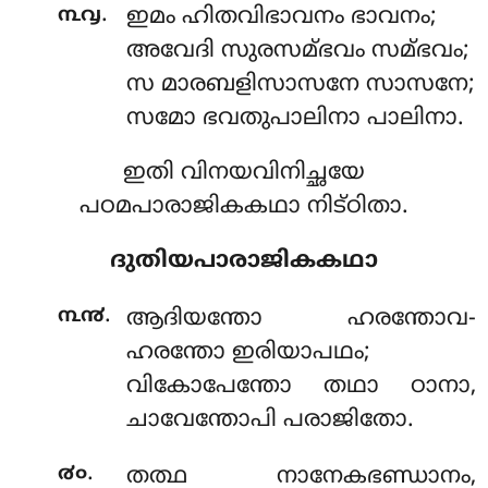
.
൩൮
ഇമം ഹിതവിഭാവനം ഭാവനം;
അവേദി സുരസമ്ഭവം സമ്ഭവം;
സ മാരബളിസാസനേ സാസനേ;
സമോ ഭവതുപാലിനാ പാലിനാ.
ഇതി വിനയവിനിച്ഛയേ
പഠമപാരാജികകഥാ നിട്ഠിതാ.
ദുതിയപാരാജികകഥാ
.
൩൯
ആദിയന്തോ
ഹരന്തോവ-
ഹരന്തോ ഇരിയാപഥം;
വികോപേന്തോ തഥാ ഠാനാ,
ചാവേന്തോപി പരാജിതോ.
.
൪൦
തത്ഥ
നാനേകഭണ്ഡാനം,