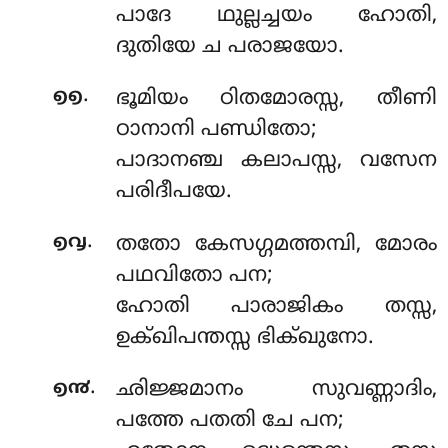
പാദേ ഥുല്ലച്ചയം ഹോതി,
ദുതിയേ ച പരാജയോ.
.
൭൭
ഭൂമിയം ഠിതമോരസ്സ, തീണി
ഠാനാനി പണ്ഡിതോ;
പാദാനഞ്ച കലാപസ്സ, വസേന
പരിദീപയേ.
.
൭൮
തതോ കേസഗ്ഗമത്തമ്പി, മോരം
പഥവിതോ പന;
ഹോതി പാരാജികം തസ്സ,
ഉക്ഖിപന്തസ്സ ഭിക്ഖുനോ.
.
൭൯
ഛിജ്ജമാനം സുവണ്ണാദിം,
പത്തേ പതതി ചേ പന;