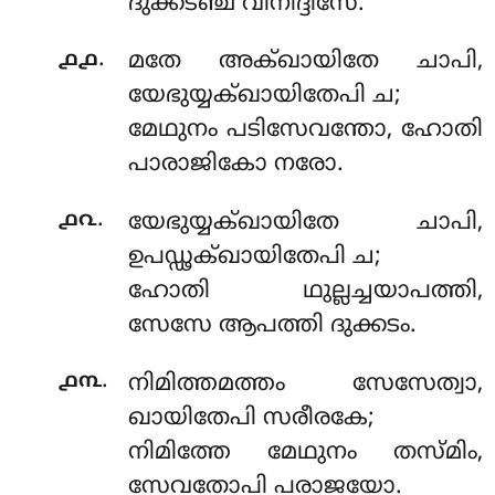
ദുക്കടഞ്ച വിനിദ്ദിസേ.
.
൧൧
മതേ അക്ഖായിതേ ചാപി,
യേഭുയ്യക്ഖായിതേപി ച;
മേഥുനം പടിസേവന്തോ, ഹോതി
പാരാജികോ നരോ.
.
൧൨
യേഭുയ്യക്ഖായിതേ ചാപി,
ഉപഡ്ഢക്ഖായിതേപി ച;
ഹോതി ഥുല്ലച്ചയാപത്തി,
സേസേ ആപത്തി ദുക്കടം.
.
൧൩
നിമിത്തമത്തം സേസേത്വാ,
ഖായിതേപി സരീരകേ;
നിമിത്തേ മേഥുനം തസ്മിം,
സേവതോപി പരാജയോ.