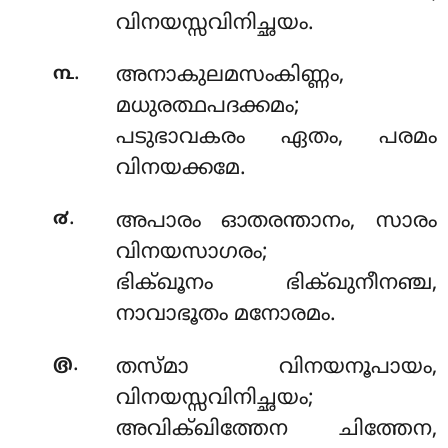
വിനയസ്സവിനിച്ഛയം.
.
൩
അനാകുലമസംകിണ്ണം,
മധുരത്ഥപദക്കമം;
പടുഭാവകരം ഏതം, പരമം
വിനയക്കമേ.
.
൪
അപാരം ഓതരന്താനം, സാരം
വിനയസാഗരം;
ഭിക്ഖൂനം ഭിക്ഖുനീനഞ്ച,
നാവാഭൂതം മനോരമം.
.
൫
തസ്മാ വിനയനൂപായം,
വിനയസ്സവിനിച്ഛയം;
അവിക്ഖിത്തേന ചിത്തേന,