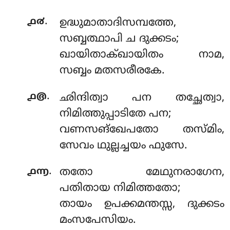
.
൧൪
ഉദ്ധുമാതാദിസമ്പത്തേ,
സബ്ബത്ഥാപി ച ദുക്കടം;
ഖായിതാക്ഖായിതം നാമ,
സബ്ബം മതസരീരകേ.
.
൧൫
ഛിന്ദിത്വാ പന തച്ഛേത്വാ,
നിമിത്തുപ്പാടിതേ പന;
വണസങ്ഖേപതോ തസ്മിം,
സേവം ഥുല്ലച്ചയം ഫുസേ.
.
൧൬
തതോ
മേഥുനരാഗേന,
പതിതായ നിമിത്തതോ;
തായം ഉപക്കമന്തസ്സ, ദുക്കടം
മംസപേസിയം.