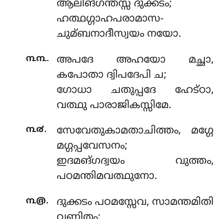
ആലിങ്ഗന്തസ്സ ദുക്കടം;
ഹത്ഥഗ്ഗാഹപരാമാസ-
ചുമ്ബനാദീസ്വയം നയോ.
.
൩൩
അപദേ അഹയോ മച്ഛാ,
കപോതാ ദ്വിപദേപി ച;
ഗോധാ ചതുപ്പദേ ഹേട്ഠാ,
വത്ഥു പാരാജികസ്സിമേ.
.
൩൪
സേവേതുകാമതാചിത്തം, മഗ്ഗേ
മഗ്ഗപ്പവേസനം;
ഇദമങ്ഗദ്വയം വുത്തം,
പഠമന്തിമവത്ഥുനോ.
.
൩൫
ദുക്കടം പഠമസ്സേവ, സാമന്തമിതി
വണ്ണിതം;