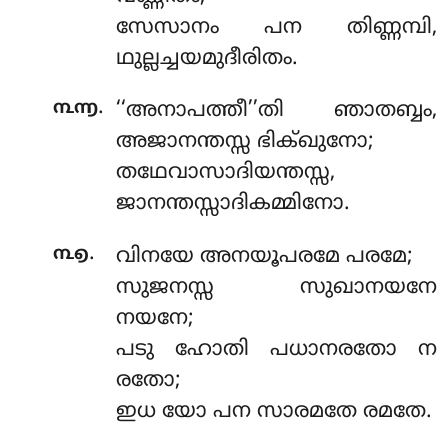
സേസാനം പന തിണ്ണമ്പി,
ഥുല്ലച്ചയമുദീരിതം.
.
൩൬
‘‘അനാപത്തീ’’തി ഞാതബ്ബം,
അജാനന്തസ്സ ഭിക്ഖുനോ;
തഥേവാസാദിയന്തസ്സ,
ജാനന്തസ്സാദികമ്മിനോ.
.
൩൭
വിനയേ അനയൂപരമേ പരമേ;
സുജനസ്സ സുഖാനയനേ
നയനേ;
പടു ഹോതി പധാനരതോ ന
രതോ;
ഇധ യോ പന സാരമതേ രമതേ.