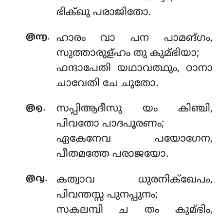
ഭിക്ഖു പരാജിതോ.
.
൫൬
ഹാരം വാ പന പാമങ്ഗം,
സുത്താരുള്ഹം തു കുമ്ഭിയാ;
ഫന്ദാപേതി യഥാവത്ഥും, ഠാനാ
ചാവേതി ചേ ചുതോ.
.
൫൭
സപ്പിആദീസു യം കിഞ്ചി,
പിവതോ പാദപൂരണം;
ഏകേനേവ പയോഗേന,
പീതമത്തേ പരാജയോ.
.
൫൮
കത്വാവ ധുരനിക്ഖേപം,
പിവന്തസ്സ പുനപ്പുനം;
സകലമ്പി ച തം കുമ്ഭിം,