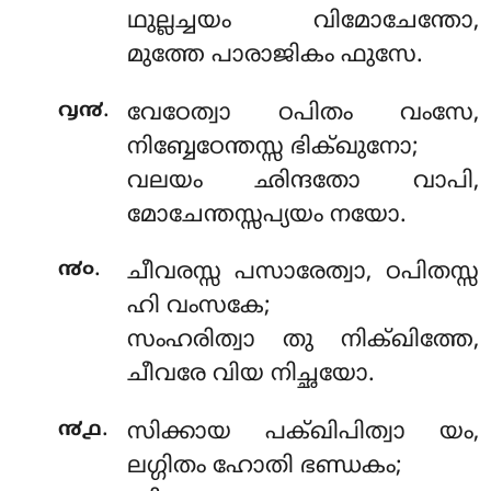
ഥുല്ലച്ചയം വിമോചേന്തോ,
മുത്തേ പാരാജികം ഫുസേ.
.
൮൯
വേഠേത്വാ ഠപിതം വംസേ,
നിബ്ബേഠേന്തസ്സ ഭിക്ഖുനോ;
വലയം ഛിന്ദതോ വാപി,
മോചേന്തസ്സപ്യയം നയോ.
.
൯൦
ചീവരസ്സ പസാരേത്വാ, ഠപിതസ്സ
ഹി വംസകേ;
സംഹരിത്വാ തു നിക്ഖിത്തേ,
ചീവരേ വിയ നിച്ഛയോ.
.
൯൧
സിക്കായ പക്ഖിപിത്വാ യം,
ലഗ്ഗിതം ഹോതി ഭണ്ഡകം;