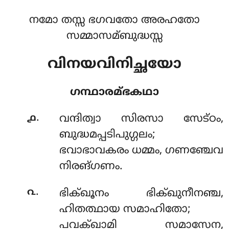
നമോ തസ്സ ഭഗവതോ അരഹതോ
സമ്മാസമ്ബുദ്ധസ്സ
വിനയവിനിച്ഛയോ
ഗന്ഥാരമ്ഭകഥാ
.
൧
വന്ദിത്വാ
സിരസാ സേട്ഠം,
ബുദ്ധമപ്പടിപുഗ്ഗലം;
ഭവാഭാവകരം ധമ്മം, ഗണഞ്ചേവ
നിരങ്ഗണം.
.
൨
ഭിക്ഖൂനം ഭിക്ഖുനീനഞ്ച,
ഹിതത്ഥായ സമാഹിതോ;
പവക്ഖാമി സമാസേന,