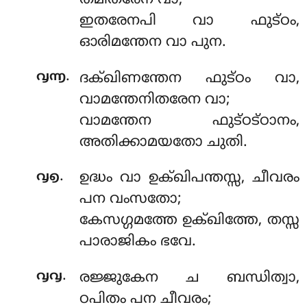
തമിതരേന വാ;
ഇതരേനപി വാ ഫുട്ഠം,
ഓരിമന്തേന വാ പുന.
.
൮൬
ദക്ഖിണന്തേന ഫുട്ഠം വാ,
വാമന്തേനിതരേന വാ;
വാമന്തേന ഫുട്ഠട്ഠാനം,
അതിക്കാമയതോ ചുതി.
.
൮൭
ഉദ്ധം വാ ഉക്ഖിപന്തസ്സ, ചീവരം
പന വംസതോ;
കേസഗ്ഗമത്തേ ഉക്ഖിത്തേ, തസ്സ
പാരാജികം ഭവേ.
.
൮൮
രജ്ജുകേന ച ബന്ധിത്വാ,
ഠപിതം പന ചീവരം;