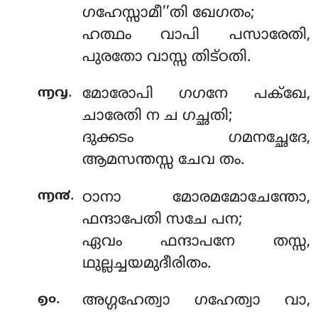
ഗഹേസ്സാമീ’’തി ഖേഗതം;
ഹത്ഥം വാപി പസാരേതി,
പുരതോ വാസ്സ തിട്ഠതി.
.
൬൮
മോരോപി ഗഗനേ പക്ഖേ,
ചാരേതി ന ച ഗച്ഛതി;
ദുക്കടം ഗമനച്ഛേദേ,
ആമസന്തസ്സ ചേവ തം.
.
൬൯
ഠാനാ മോരമമോചേന്തോ,
ഫന്ദാപേതി സചേ പന;
ഏവം ഫന്ദാപനേ തസ്സ,
ഥുല്ലച്ചയമുദീരിതം.
.
൭൦
അഗ്ഗഹേത്വാ ഗഹേത്വാ വാ,