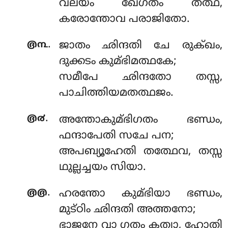
വലയം ഖേഗതം തത്ഥ,
കരോന്തോവ പരാജിതോ.
.
൫൩
ജാതം ഛിന്ദതി ചേ രുക്ഖം,
ദുക്കടം കുമ്ഭിമത്ഥകേ;
സമീപേ ഛിന്ദതോ തസ്സ,
പാചിത്തിയമതത്ഥജം.
.
൫൪
അന്തോകുമ്ഭിഗതം
ഭണ്ഡം,
ഫന്ദാപേതി സചേ പന;
അപബ്യൂഹേതി തത്ഥേവ, തസ്സ
ഥുല്ലച്ചയം സിയാ.
.
൫൫
ഹരന്തോ കുമ്ഭിയാ ഭണ്ഡം,
മുട്ഠിം ഛിന്ദതി അത്തനോ;
ഭാജനേ വാ ഗതം കത്വാ, ഹോതി