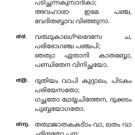
പടിച്ഛന്നകുസാദികാ;
അവഹാരാ ഇമേ പഞ്ച,
വേദിതബ്ബാവ വിഞ്ഞുനാ.
.
൪൪
വത്ഥുകാലഗ്ഘദേസേ ച,
പരിഭോഗഞ്ച പഞ്ചപി;
ഞത്വാ ഏതാനി കാതബ്ബോ,
പണ്ഡിതേന വിനിച്ഛയോ.
.
൪൫
ദുതിയം വാപി കുദ്ദാലം, പിടകം
പരിയേസതോ;
ഗച്ഛതോ ഥേയ്യചിത്തേന, ദുക്കടം
പുബ്ബയോഗതോ.
.
൪൬
തത്ഥജാതകകട്ഠം വാ, ലതം വാ
ഛിന്ദതോ പന;