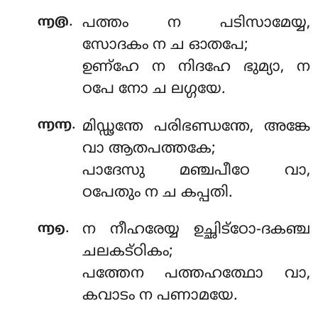
.
൬൫
പത്തം ന പടിസാമേയ്യ,
സോദകം ന ച ഓതപേ;
ഉണ്ഹേ ന നിദഹേ ഭുമ്യാ, ന
ഠപേ നോ ച ലഗ്ഗയേ.
.
൬൬
മിഡ്ഢന്തേ പരിഭണ്ഡന്തേ, അങ്കേ
വാ ആതപത്തകേ;
പാദേസു മഞ്ചപീഠേ വാ,
ഠപേതും ന ച കപ്പതി.
.
൬൭
ന നീഹരേയ്യ ഉച്ഛിട്ഠോ-ദകഞ്ച
ചലകട്ഠികം;
പത്തേന പത്തഹത്ഥോ വാ,
കവാടം ന പണാമയേ.