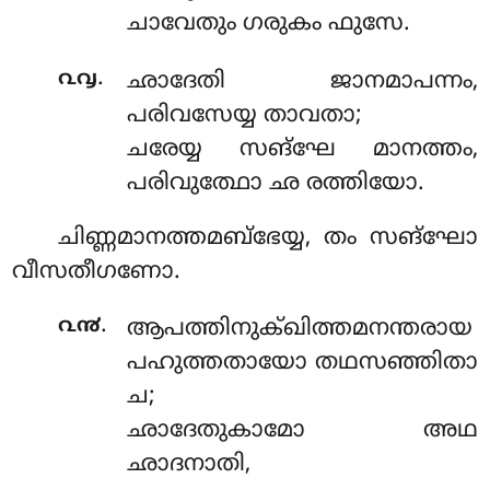
ചാവേതും ഗരുകം ഫുസേ.
.
൨൮
ഛാദേതി ജാനമാപന്നം,
പരിവസേയ്യ താവതാ;
ചരേയ്യ സങ്ഘേ മാനത്തം,
പരിവുത്ഥോ ഛ രത്തിയോ.
ചിണ്ണമാനത്തമബ്ഭേയ്യ, തം സങ്ഘോ
വീസതീഗണോ.
.
൨൯
ആപത്തിനുക്ഖിത്തമനന്തരായ
പഹുത്തതായോ തഥസഞ്ഞിതാ
ച;
ഛാദേതുകാമോ അഥ
ഛാദനാതി,