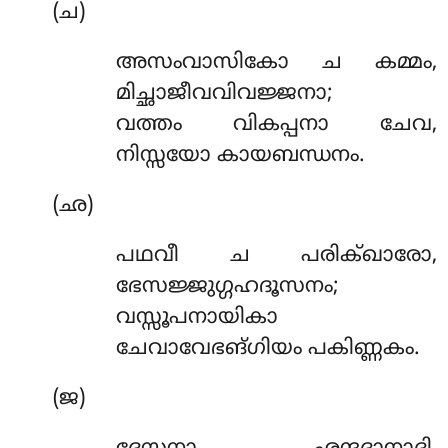
(ച)
അസംവാസികോ ച കമ്മം,
മിച്ഛാജീവവിവജ്ജനാ;
വത്തം വികപ്പനാ ചേവ,
നിസ്സയോ കായബന്ധനം.
(ഛ)
പഥവീ
ച പരിക്ഖാരോ,
ഭേസജ്ജുഗ്ഗഹദൂസനം;
വസ്സൂപനായികാ
ചേവാവേഭങ്ഗിയം പകിണ്ണകം.
(ജ)