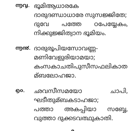
.
൬൮
ഭൂമിആധാരകേ
ദാരുദണ്ഡാധാരേ സുസജ്ജിതേ;
ദുവേ പത്തേ ഠപേയ്യേകം,
നിക്കുജ്ജിത്വാന ഭൂമിയം.
.
൬൯
ദാരുരൂപിയസോവണ്ണ-
മണിവേളുരിയാമയാ
;
കംസകാചതിപുസീസഫലികാത
മ്ബലോഹജാ.
.
൭൦
ഛവസീസമയോ ചാപി,
ഘടീതുമ്ബകടാഹജാ;
പത്താ അകപ്പിയാ സബ്ബേ,
വുത്താ ദുക്കടവത്ഥുകാതി.