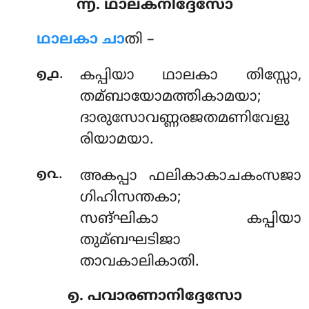
൬. ഥാലകനിദ്ദേസോ
ഥാലകാ ചാ
തി –
.
൭൧
കപ്പിയാ ഥാലകാ തിസ്സോ,
തമ്ബായോമത്തികാമയാ;
ദാരുസോവണ്ണരജതമണിവേളു
രിയാമയാ.
.
൭൨
അകപ്പാ ഫലികാകാചകംസജാ
ഗിഹിസന്തകാ;
സങ്ഘികാ കപ്പിയാ
തുമ്ബഘടിജാ
താവകാലികാതി.
൭. പവാരണാനിദ്ദേസോ