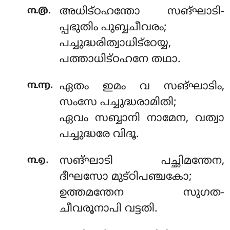
.
൩൫
അധിട്ഠഹന്തോ സങ്ഘാടി-
പ്പഭുതിം പുബ്ബചീവരം;
പച്ചുദ്ധരിത്വാധിട്ഠേയ്യ,
പത്താധിട്ഠഹനേ തഥാ.
.
൩൬
ഏതം
ഇമം വ സങ്ഘാടിം,
സംസേ പച്ചുദ്ധരാമിതി;
ഏവം സബ്ബാനി നാമേന, വത്വാ
പച്ചുദ്ധരേ വിദൂ.
.
൩൭
സങ്ഘാടി പച്ഛിമന്തേന,
ദീഘസോ മുട്ഠിപഞ്ചകോ;
ഉത്തമന്തേന സുഗത-
ചീവരൂനാപി വട്ടതി.