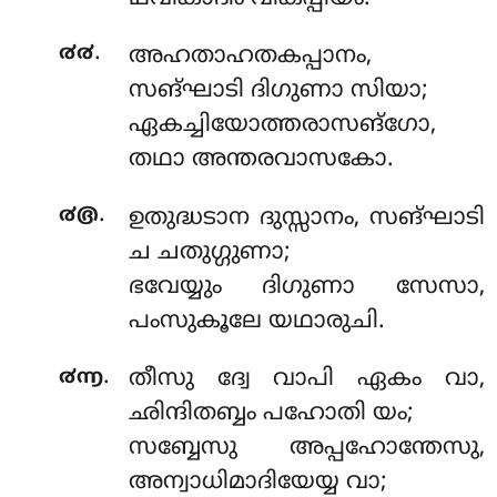
.
൪൪
അഹതാഹതകപ്പാനം,
സങ്ഘാടി ദിഗുണാ സിയാ;
ഏകച്ചിയോത്തരാസങ്ഗോ,
തഥാ അന്തരവാസകോ.
.
൪൫
ഉതുദ്ധടാന
ദുസ്സാനം, സങ്ഘാടി
ച ചതുഗ്ഗുണാ;
ഭവേയ്യും ദിഗുണാ സേസാ,
പംസുകൂലേ യഥാരുചി.
.
൪൬
തീസു ദ്വേ വാപി ഏകം വാ,
ഛിന്ദിതബ്ബം പഹോതി യം;
സബ്ബേസു അപ്പഹോന്തേസു,
അന്വാധിമാദിയേയ്യ വാ;