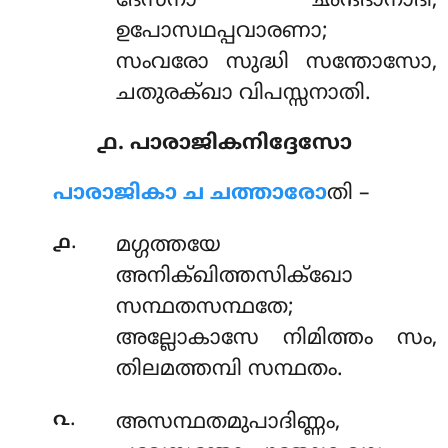
ദേസനാ ഛന്ദദാനാദി,
ഉപോസഥപ്പവാരണാ;
സംവരോ സുദ്ധി സന്തോസോ,
ചതുരക്ഖാ വിപസ്സനാതി.
൧. പാരാജികനിദ്ദേസോ
പാരാജികാ ച ചത്താരോ
തി –
.
൧
മഗ്ഗത്തയേ
അനിക്ഖിത്തസിക്ഖോ
സന്ഥതസന്ഥതേ;
അല്ലോകാസേ നിമിത്തം സം,
തിലമത്തമ്പി സന്ഥതം.
.
൨
അസന്ഥതമുപാദിണ്ണം,