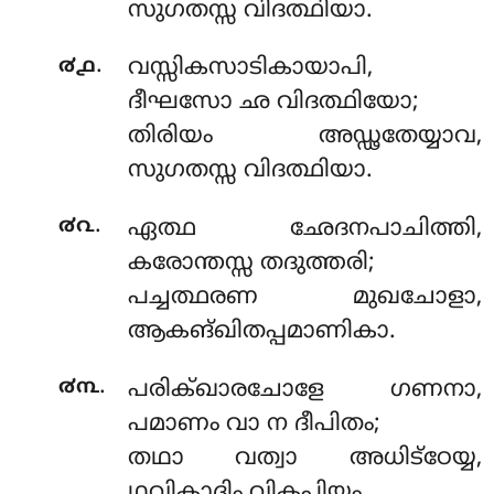
സുഗതസ്സ വിദത്ഥിയാ.
.
൪൧
വസ്സികസാടികായാപി,
ദീഘസോ ഛ വിദത്ഥിയോ;
തിരിയം അഡ്ഢതേയ്യാവ,
സുഗതസ്സ വിദത്ഥിയാ.
.
൪൨
ഏത്ഥ ഛേദനപാചിത്തി,
കരോന്തസ്സ തദുത്തരി;
പച്ചത്ഥരണ മുഖചോളാ,
ആകങ്ഖിതപ്പമാണികാ.
.
൪൩
പരിക്ഖാരചോളേ ഗണനാ,
പമാണം വാ ന ദീപിതം;
തഥാ വത്വാ അധിട്ഠേയ്യ,
ഥവികാദിം വികപ്പിയം.