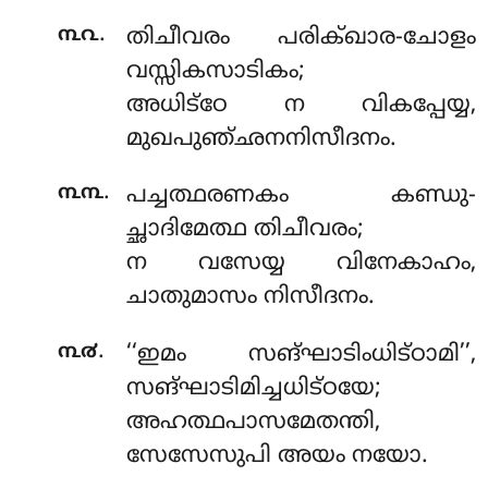
.
൩൨
തിചീവരം പരിക്ഖാര-ചോളം
വസ്സികസാടികം;
അധിട്ഠേ ന വികപ്പേയ്യ,
മുഖപുഞ്ഛനനിസീദനം.
.
൩൩
പച്ചത്ഥരണകം കണ്ഡു-
ച്ഛാദിമേത്ഥ തിചീവരം;
ന വസേയ്യ വിനേകാഹം,
ചാതുമാസം നിസീദനം.
.
൩൪
‘‘ഇമം സങ്ഘാടിംധിട്ഠാമി’’,
സങ്ഘാടിമിച്ചധിട്ഠയേ;
അഹത്ഥപാസമേതന്തി,
സേസേസുപി അയം നയോ.