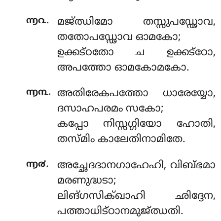
.
൬൨
മജ്ഝിമോ തസ്സുപഡ്ഢോവ,
തതോപഡ്ഢോവ ഓമകോ;
ഉക്കട്ഠതോ ച ഉക്കട്ഠോ,
അപത്തോ ഓമകോമകോ.
.
൬൩
അതിരേകപത്തോ ധാരേയ്യോ,
ദസാഹപരമം സകോ;
കപ്പോ നിസ്സഗ്ഗിയോ ഹോതി,
തസ്മിം കാലേതിനാമിതേ.
.
൬൪
അച്ഛേദദാനഗാഹേഹി, വിബ്ഭമാ
മരണുദ്ധടാ;
ലിങ്ഗസിക്ഖാഹി ഛിദ്ദേന,
പത്താധിട്ഠാനമുജ്ഝതി.