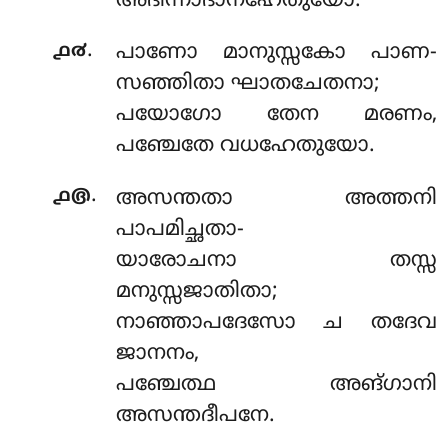
അദിന്നാദാനഹേതുയോ.
.
൧൪
പാണോ മാനുസ്സകോ പാണ-
സഞ്ഞിതാ ഘാതചേതനാ;
പയോഗോ തേന മരണം,
പഞ്ചേതേ വധഹേതുയോ.
.
൧൫
അസന്തതാ അത്തനി
പാപമിച്ഛതാ-
യാരോചനാ തസ്സ
മനുസ്സജാതിതാ;
നാഞ്ഞാപദേസോ ച തദേവ
ജാനനം,
പഞ്ചേത്ഥ അങ്ഗാനി
അസന്തദീപനേ.