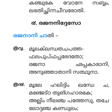
കഞ്ചുകേ വേഠനേ സബ്ബം,
ലഭതിച്ഛിന്നചീവരോതി.
൪. രജനനിദ്ദേസോ
രജനാനി ചാ
തി –
.
൫൮
മൂലക്ഖന്ധതചപത്ത-
ഫലപുപ്ഫപ്പഭേദതോ;
രജനാ ഛപ്പകാരാനി,
അനുഞ്ഞാതാനി സത്ഥുനാ.
.
൫൯
മൂലേ
ഹലിദ്ദിം ഖന്ധേ ച,
മഞ്ജേട്ഠ തുങ്ഗഹാരകേ;
അല്ലിം നീലഞ്ച പത്തേസു, തചേ
ലോദ്ദഞ്ച കണ്ഡുലം;