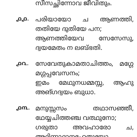
സീസച്ഛിന്നോവ ജീവിതും.
.
൧൧
പരിയായോ ച ആണത്തി,
തതിയേ ദുതിയേ പന;
ആണത്തിയേവ സേസേസു,
ദ്വയമേതം ന ലബ്ഭതി.
.
൧൨
സേവേതുകാമതാചിത്തം
, മഗ്ഗേ
മഗ്ഗപ്പവേസനം;
ഇമം മേഥുനധമ്മസ്സ, ആഹു
അങ്ഗദ്വയം ബുധാ.
.
൧൩
മനുസ്സസം തഥാസഞ്ഞീ,
ഥേയ്യചിത്തഞ്ച വത്ഥുനോ;
ഗരുതാ അവഹാരോ ച,