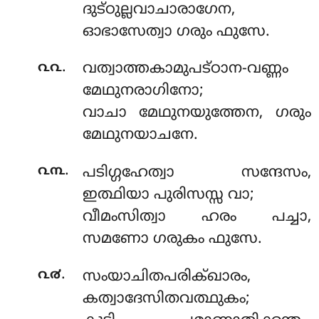
ദുട്ഠുല്ലവാചാരാഗേന,
ഓഭാസേത്വാ ഗരും ഫുസേ.
.
൨൨
വത്വാത്തകാമുപട്ഠാന-വണ്ണം
മേഥുനരാഗിനോ;
വാചാ മേഥുനയുത്തേന, ഗരും
മേഥുനയാചനേ.
.
൨൩
പടിഗ്ഗഹേത്വാ സന്ദേസം,
ഇത്ഥിയാ പുരിസസ്സ വാ;
വീമംസിത്വാ ഹരം പച്ചാ,
സമണോ ഗരുകം ഫുസേ.
.
൨൪
സംയാചിതപരിക്ഖാരം,
കത്വാദേസിതവത്ഥുകം;