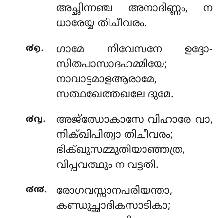
അച്ഛിന്നഞ്ച അനാദിണ്ണം, ന
ധാരേയ്യ തിചീവരം.
.
൪൭
ഗാമേ നിവേസനേ ഉദ്ദോ-
സിതപാസാദഹമ്മിയേ;
നാവാട്ടമാളആരാമേ,
സത്ഥഖേത്തഖലേ ദുമേ.
.
൪൮
അജ്ഝോകാസേ വിഹാരേ വാ,
നിക്ഖിപിത്വാ തിചീവരം;
ഭിക്ഖുസമ്മുതിയാഞ്ഞത്ര,
വിപ്പവത്ഥും ന വട്ടതി.
.
൪൯
രോഗവസ്സാനപരിയന്താ,
കണ്ഡുച്ഛാദികസാടികാ;