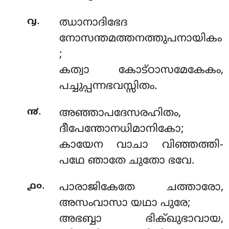
.
൮
ഝാനാദിഭേദ
നോസന്തമത്തനത്തുപനായികം
;
കത്വാ കോട്ഠാസമേകേകം,
പച്ചുപ്പന്നഭവസ്സിതം.
.
൯
അഞ്ഞാപദേസരഹിതം
,
ദീപേന്തോനധിമാനികോ;
കായേന വാചാ വിഞ്ഞത്തി-
പഥേ ഞാതേ ചുതോ ഭവേ.
.
൧൦
പാരാജികേതേ ചത്താരോ,
അസംവാസാ യഥാ പുരേ;
അഭബ്ബാ ഭിക്ഖുഭാവായ,