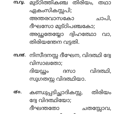
.
൩൮
മുട്ഠിത്തികഞ്ച തിരിയം, തഥാ
ഏകംസികസ്സപി;
അന്തരവാസകോ ചാപി,
ദീഘസോ മുട്ഠിപഞ്ചകോ;
അഡ്ഢതേയ്യോ ദ്വിഹത്ഥോ വാ,
തിരിയന്തേന വട്ടതി.
.
൩൯
നിസീദനസ്സ
ദീഘേന, വിദത്ഥി ദ്വേ
വിസാലതോ;
ദിയഡ്ഢം ദസാ വിദത്ഥി,
സുഗതസ്സ വിദത്ഥിയാ.
.
൪൦
കണ്ഡുപ്പടിച്ഛാദികസ്സ, തിരിയം
ദ്വേ വിദത്ഥിയോ;
ദീഘന്തതോ ചതസ്സോവ,