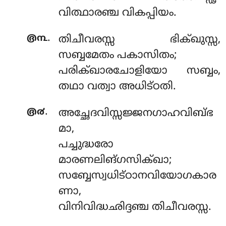
വിത്ഥാരഞ്ച വികപ്പിയം.
.
൫൩
തിചീവരസ്സ ഭിക്ഖുസ്സ,
സബ്ബമേതം പകാസിതം;
പരിക്ഖാരചോളിയോ സബ്ബം,
തഥാ വത്വാ അധിട്ഠതി.
.
൫൪
അച്ഛേദവിസ്സജ്ജനഗാഹവിബ്ഭ
മാ
,
പച്ചുദ്ധരോ
മാരണലിങ്ഗസിക്ഖാ;
സബ്ബേസ്വധിട്ഠാനവിയോഗകാര
ണാ,
വിനിവിദ്ധഛിദ്ദഞ്ച തിചീവരസ്സ.