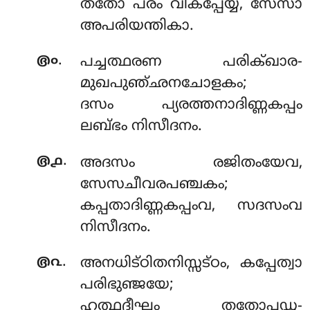
തതോ പരം വികപ്പേയ്യ, സേസാ
അപരിയന്തികാ.
.
൫൦
പച്ചത്ഥരണ
പരിക്ഖാര-
മുഖപുഞ്ഛനചോളകം;
ദസം പ്യരത്തനാദിണ്ണകപ്പം
ലബ്ഭം നിസീദനം.
.
൫൧
അദസം രജിതംയേവ,
സേസചീവരപഞ്ചകം;
കപ്പതാദിണ്ണകപ്പംവ, സദസംവ
നിസീദനം.
.
൫൨
അനധിട്ഠിതനിസ്സട്ഠം, കപ്പേത്വാ
പരിഭുഞ്ജയേ;
ഹത്ഥദീഘം തതോപഡ്ഢ-