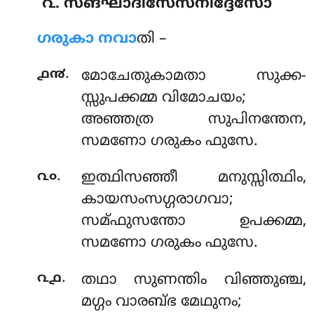
൨. സങ്ഘാദിസേസനിദ്ദേസോ
ഗരുകാ
നവാ
തി –
.
൧൯
മോചേതുകാമതാ സുക്ക-
സ്സുപക്കമ്മ വിമോചയം;
അഞ്ഞത്ര സുപിനന്തേന,
സമണോ ഗരുകം ഫുസേ.
.
൨൦
ഇത്ഥിസഞ്ഞീ
മനുസ്സിത്ഥിം,
കായസംസഗ്ഗരാഗവാ;
സമ്ഫുസന്തോ ഉപക്കമ്മ,
സമണോ ഗരുകം ഫുസേ.
.
൨൧
തഥാ സുണന്തിം വിഞ്ഞുഞ്ച,
മഗ്ഗം വാരബ്ഭ മേഥുനം;