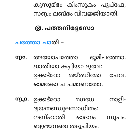
കുസുമ്ഭം കിംസുകം പുപ്ഫേ,
സബ്ബം ലബ്ഭം വിവജ്ജിയാതി.
൫. പത്തനിദ്ദേസോ
പത്തോ
ചാ
തി –
.
൬൦
അയോപത്തോ ഭൂമിപത്തോ,
ജാതിയാ കപ്പിയാ ദുവേ;
ഉക്കട്ഠോ മജ്ഝിമോ ചേവ,
ഓമകോ ച പമാണതോ.
.
൬൧
ഉക്കട്ഠോ മഗധേ നാളി-
ദ്വയതണ്ഡുലസാധിതം;
ഗണ്ഹാതി ഓദനം സൂപം,
ബ്യഞ്ജനഞ്ച തദൂപിയം.