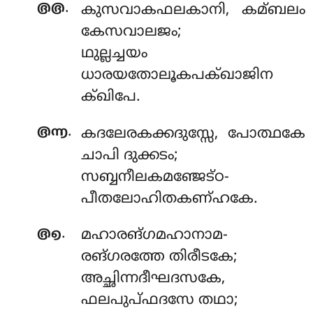
.
൫൫
കുസവാകഫലകാനി, കമ്ബലം
കേസവാലജം;
ഥുല്ലച്ചയം
ധാരയതോലൂകപക്ഖാജിന
ക്ഖിപേ.
.
൫൬
കദലേരകക്കദുസ്സേ, പോത്ഥകേ
ചാപി ദുക്കടം;
സബ്ബനീലകമഞ്ജേട്ഠ-
പീതലോഹിതകണ്ഹകേ.
.
൫൭
മഹാരങ്ഗമഹാനാമ-
രങ്ഗരത്തേ തിരീടകേ;
അച്ഛിന്നദീഘദസകേ,
ഫലപുപ്ഫദസേ തഥാ;