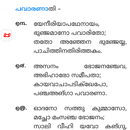
പവാരണാ
തി –
.
൭൩
യേനീരിയാപഥേനായം,
ഭുഞ്ജമാനോ പവാരിതോ;
📜
തതോ അഞ്ഞേന ഭുഞ്ജേയ്യ,
പാചിത്തിനതിരിത്തകം.
.
൭൪
അസനം ഭോജനഞ്ചേവ,
അഭിഹാരോ സമീപതാ;
കായവാചാപടിക്ഖേപോ,
പഞ്ചഅങ്ഗാ പവാരണാ.
.
൭൫
ഓദനോ
സത്തു കുമ്മാസോ,
മച്ഛോ മംസഞ്ച ഭോജനം;
സാലി വീഹി യവോ കങ്ഗു,