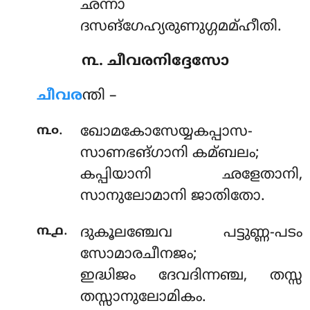
ഛന്നാ
ദസങ്ഗേഹ്യരുണുഗ്ഗമമ്ഹീതി.
൩. ചീവരനിദ്ദേസോ
ചീവര
ന്തി –
.
൩൦
ഖോമകോസേയ്യകപ്പാസ-
സാണഭങ്ഗാനി കമ്ബലം;
കപ്പിയാനി ഛളേതാനി,
സാനുലോമാനി ജാതിതോ.
.
൩൧
ദുകൂലഞ്ചേവ പട്ടുണ്ണ-പടം
സോമാരചീനജം;
ഇദ്ധിജം ദേവദിന്നഞ്ച, തസ്സ
തസ്സാനുലോമികം.