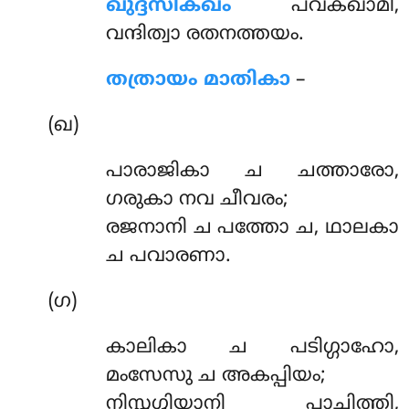
ഖുദ്ദസിക്ഖം
പവക്ഖാമി,
വന്ദിത്വാ രതനത്തയം.
തത്രായം മാതികാ
–
(ഖ)
പാരാജികാ ച ചത്താരോ,
ഗരുകാ നവ ചീവരം;
രജനാനി ച പത്തോ ച, ഥാലകാ
ച പവാരണാ.
(ഗ)
കാലികാ
ച പടിഗ്ഗാഹോ,
മംസേസു ച അകപ്പിയം;
നിസ്സഗ്ഗിയാനി പാചിത്തി,