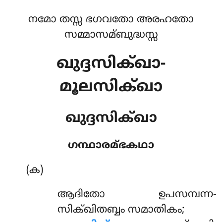
നമോ തസ്സ ഭഗവതോ അരഹതോ
സമ്മാസമ്ബുദ്ധസ്സ
ഖുദ്ദസിക്ഖാ-
മൂലസിക്ഖാ
ഖുദ്ദസിക്ഖാ
ഗന്ഥാരമ്ഭകഥാ
(ക)
ആദിതോ
ഉപസമ്പന്ന-
സിക്ഖിതബ്ബം സമാതികം;