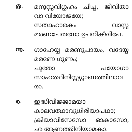
.
൫
മനുസ്സവിഗ്ഗഹം ചിച്ച, ജീവിതാ
വാ വിയോജയേ;
സത്ഥഹാരകം വാസ്സ
മരണചേതനോ ഉപനിക്ഖിപേ.
.
൬
ഗാഹേയ്യ മരണൂപായം, വദേയ്യ
മരണേ ഗുണം;
ചുതോ പയോഗാ
സാഹത്ഥിനിസ്സഗ്ഗാണത്തിഥാവ
രാ.
.
൭
ഇദ്ധിവിജ്ജാമയാ
കാലവത്ഥാവുധിരിയാപഥാ;
ക്രിയാവിസേസോ ഓകാസോ,
ഛ ആണത്തിനിയാമകാ.