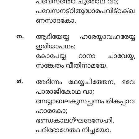
പവേസന്തോ ചുതോഥ വാ;
പവേസനട്ഠിതുദ്ധാരപവിട്ഠക്ഖ
ണസാദകോ.
.
൩
ആദിയേയ്യ
ഹരേയ്യാവഹരേയ്യ
ഇരിയാപഥം;
കോപേയ്യ ഠാനാ ചാവേയ്യ,
സങ്കേതം വീതിനാമയേ.
.
൪
അദിന്നം ഥേയ്യചിത്തേന, ഭവേ
പാരാജികോഥ വാ;
ഥേയ്യാബലകുസച്ഛന്നപരികപ്പാവ
ഹാരകോ;
ഭണ്ഡകാലഗ്ഘദേസേഹി,
പരിഭോഗേത്ഥ നിച്ഛയോ.