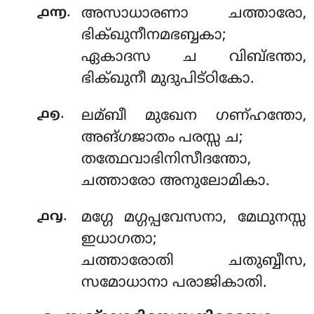
.
൧൬
അസാധാരണാ ചത്താരോ,
ഭിക്ഖുനീനമഭബ്ബകാ;
ഏകാദസ ച വിബ്ഭന്താ,
ഭിക്ഖുനീ മുദുപിട്ഠികോ.
.
൧൭
ലമ്ബീ മുഖേന ഗണ്ഹന്തോ,
അങ്ഗജാതം പരസ്സ ച;
തത്ഥേവാഭിനിസീദന്തോ,
ചത്താരോ അനുലോമികാ.
.
൧൮
മഗ്ഗേ മഗ്ഗപ്പവേസനാ, മേഥുനസ്സ
ഇധാഗതാ;
ചത്താരോതി ചതുബ്ബീസ,
സമോധാനാ പരാജികാതി.