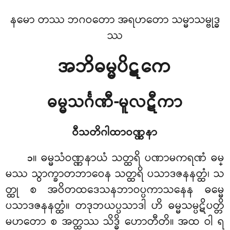
နမော တဿ ဘဂဝတော အရဟတော သမ္မာသမ္ဗုဒ္ဓ
ဿ
အဘိဓမ္မပိဋကေ
ဓမ္မသင်္ဂဏီ-မူလဋီကာ
ဝီသတိဂါထာဝဏ္ဏနာ
။ ဓမ္မသံဝဏ္ဏနာယံ
သတ္ထရိ ပဏာမကရဏံ ဓမ္
၁
မဿ သွာက္ခာတဘာဝေန သတ္ထရိ ပသာဒဇနနတ္ထံ၊ သ
တ္ထု စ အဝိတထဒေသနဘာဝပ္ပကာသနေန ဓမ္မေ
ပသာဒဇနနတ္ထံ။ တဒုဘယပ္ပသာဒါ ဟိ ဓမ္မသမ္ပဋိပတ္တိ
မဟတော စ အတ္ထဿ သိဒ္ဓိ ဟောတီတိ။ အထ ဝါ ရ