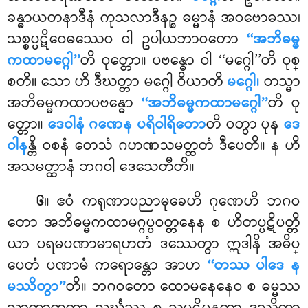
ခန္ဓာယတနာဒီနံ ကုသလာဒီနဉ္စ ဓမ္မာနံ အဝဗောဓဿ၊
သစ္စပ္ပဋိဝေဓဿေဝ ဝါ ဥပါယဘာဝတော
‘‘အဘိဓမ္မ
ကထာမဂ္ဂေါ’’
တိ ဝုတ္တော။ ပဗန္ဓော
ဝါ ‘‘မဂ္ဂေါ’’တိ ဝုစ္
စတိ။ သော ဟိ ဒီဃတ္တာ မဂ္ဂေါ ဝိယာတိ
မဂ္ဂေါ၊
တသ္မာ
အဘိဓမ္မကထာပဗန္ဓော
‘‘အဘိဓမ္မကထာမဂ္ဂေါ’’
တိ ဝု
တ္တော။
ဒေဝါနံ ဂဏေန ပရိဝါရိတော
တိ ဝတွာ ပုန
ဒေ
ဝါန
န္တိ ဝစနံ တေသံ ဂဟဏသမတ္ထတံ ဒီပေတိ။ န ဟိ
အသမတ္ထာနံ ဘဂဝါ ဒေသေတီတိ။
။ ဧဝံ
ကရုဏာပညာမုခေဟိ ဂုဏေဟိ ဘဂဝ
၆
တော အဘိဓမ္မကထာမဂ္ဂပ္ပဝတ္တနေန စ ဟိတပ္ပဋိပတ္တိ
ယာ ပရမပဏာမာရဟတံ ဒဿေတွာ ဣဒါနိ အဓိပ္
ပေတံ ပဏာမံ ကရောန္တော အာဟ
‘‘တဿ ပါဒေ န
မဿိတွာ’’
တိ။ ဘဂဝတော ထောမနေနေဝ စ ဓမ္မဿ