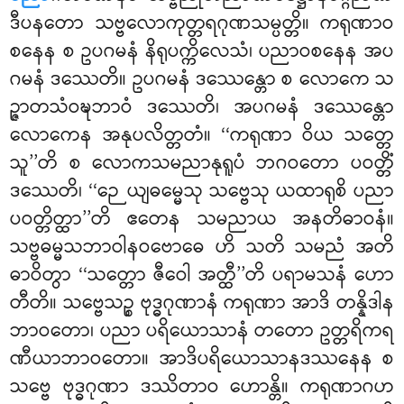
ဒီပနတော သဗ္ဗလောကုတ္တရဂုဏသမ္ပတ္တိ။ ကရုဏာဝ
စနေန စ ဥပဂမနံ နိရုပက္ကိလေသံ၊ ပညာဝစနေန အပ
ဂမနံ ဒဿေတိ။ ဥပဂမနံ ဒဿေန္တော စ လောကေ သ
ဉ္ဇာတသံဝဍ္ဎဘာဝံ ဒဿေတိ၊ အပဂမနံ ဒဿေန္တော
လောကေန အနုပလိတ္တတံ။ ‘‘ကရုဏာ ဝိယ သတ္တေ
သူ’’တိ စ လောကသမညာနုရူပံ ဘဂဝတော
ပဝတ္တိံ
ဒဿေတိ၊ ‘‘ဉေယျဓမ္မေသု သဗ္ဗေသု ယထာရုစိ ပညာ
ပဝတ္တိတ္ထာ’’တိ ဧတေန သမညာယ အနတိဓာဝနံ။
သဗ္ဗဓမ္မသဘာဝါနဝဗောဓေ ဟိ သတိ သမညံ အတိ
ဓာဝိတွာ ‘‘သတ္တော ဇီဝေါ အတ္ထီ’’တိ ပရာမသနံ ဟော
တီတိ။ သဗ္ဗေသဉ္စ ဗုဒ္ဓဂုဏာနံ ကရုဏာ အာဒိ တန္နိဒါန
ဘာဝတော၊ ပညာ ပရိယောသာနံ တတော
ဥတ္တရိကရ
ဏီယာဘာဝတော။ အာဒိပရိယောသာနဒဿနေန စ
သဗ္ဗေ ဗုဒ္ဓဂုဏာ ဒဿိတာဝ ဟောန္တိ။ ကရုဏာဂဟ