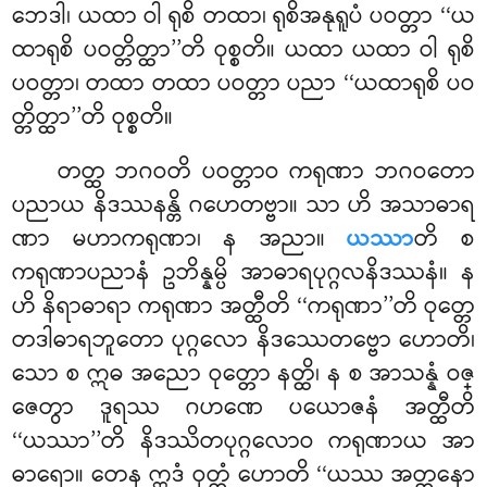
ဘေဒါ၊ ယထာ ဝါ ရုစိ တထာ၊ ရုစိအနုရူပံ ပဝတ္တာ ‘‘ယ
ထာရုစိ ပဝတ္တိတ္ထာ’’တိ ဝုစ္စတိ။ ယထာ ယထာ ဝါ ရုစိ
ပဝတ္တာ၊ တထာ တထာ ပဝတ္တာ ပညာ ‘‘ယထာရုစိ ပဝ
တ္တိတ္ထာ’’တိ ဝုစ္စတိ။
တတ္ထ ဘဂဝတိ ပဝတ္တာဝ ကရုဏာ ဘဂဝတော
ပညာယ နိဒဿနန္တိ ဂဟေတဗ္ဗာ။ သာ ဟိ အသာဓာရ
ဏာ မဟာကရုဏာ၊ န အညာ။
ယဿာ
တိ စ
ကရုဏာပညာနံ ဥဘိန္နမ္ပိ အာဓာရပုဂ္ဂလနိဒဿနံ။ န
ဟိ နိရာဓာရာ ကရုဏာ အတ္ထီတိ
‘‘ကရုဏာ’’တိ ဝုတ္တေ
တဒါဓာရဘူတော ပုဂ္ဂလော နိဒဿေတဗ္ဗော ဟောတိ၊
သော စ ဣဓ အညော ဝုတ္တော နတ္ထိ၊ န စ အာသန္နံ ဝဇ္
ဇေတွာ ဒူရဿ ဂဟဏေ ပယောဇနံ အတ္ထီတိ
‘‘ယဿာ’’တိ နိဒဿိတပုဂ္ဂလောဝ ကရုဏာယ အာ
ဓာရော။ တေန ဣဒံ ဝုတ္တံ ဟောတိ ‘‘ယဿ အတ္တနော