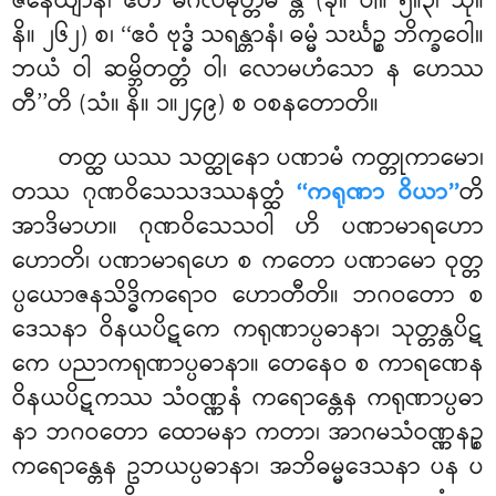
ဇနေယျာနံ၊ ဧတံ မင်္ဂလမုတ္တမ’’န္တိ (ခု။ ပါ။ ၅။၃၊ သု။
နိ။ ၂၆၂) စ၊ ‘‘ဧဝံ ဗုဒ္ဓံ သရန္တာနံ၊ ဓမ္မံ သင်္ဃဉ္စ ဘိက္ခဝေါ။
ဘယံ ဝါ ဆမ္ဘိတတ္တံ ဝါ၊ လောမဟံသော န ဟေဿ
တီ’’တိ (သံ။ နိ။ ၁။၂၄၉) စ ဝစနတောတိ။
တတ္ထ ယဿ သတ္ထုနော ပဏာမံ ကတ္တုကာမော၊
တဿ ဂုဏဝိသေသဒဿနတ္ထံ
‘‘ကရုဏာ ဝိယာ’’
တိ
အာဒိမာဟ။ ဂုဏဝိသေသဝါ ဟိ ပဏာမာရဟော
ဟောတိ၊ ပဏာမာရဟေ စ ကတော ပဏာမော ဝုတ္တ
ပ္ပယောဇနသိဒ္ဓိကရောဝ ဟောတီတိ။ ဘဂဝတော စ
ဒေသနာ ဝိနယပိဋကေ ကရုဏာပ္ပဓာနာ၊ သုတ္တန္တပိဋ
ကေ ပညာကရုဏာပ္ပဓာနာ။ တေနေဝ စ ကာရဏေန
ဝိနယပိဋကဿ သံဝဏ္ဏနံ ကရောန္တေန ကရုဏာပ္ပဓာ
နာ ဘဂဝတော ထောမနာ ကတာ၊ အာဂမသံဝဏ္ဏနဉ္စ
ကရောန္တေန ဥဘယပ္ပဓာနာ၊ အဘိဓမ္မဒေသနာ ပန ပ