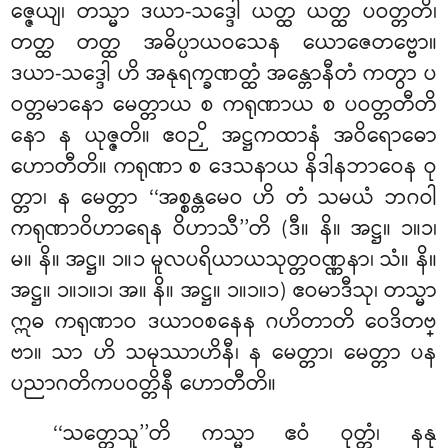
ဇ္ဇေယျ၊ တသ္မာ ဒယာ-သဒ္ဒေါ ယတ္ထ ယတ္ထ ပဝတ္တတိ၊
တတ္ထ တတ္ထ အဓိပ္ပာယဝသေန ယောဇေတဗ္ဗော။
ဒယာ-သဒ္ဒေါ ဟိ အနုရက္ခဏတ္ထံ အန္တောနီတံ ကတွာ ပ
ဝတ္တမာနော မေတ္တာယ စ ကရုဏာယ စ ပဝတ္တတီတိ
နော န ယုဇ္ဇတိ။ ဧဝဉှိ အဋ္ဌကထာနံ အဝိရောဓော
ဟောတီတိ။ ကရုဏာ စ ဒေသနာယ နိဒါနဘာဝေန ဝု
တ္တာ၊ န မေတ္တာ ‘‘အစ္စန္တမေဝ ဟိ တံ သမယံ ဘဂဝါ
ကရုဏာဝိဟာရေန ဝိဟာသီ’’တိ (ဒီ။ နိ။ အဋ္ဌ။ ၁။၁၊
မ။ နိ။ အဋ္ဌ။ ၁။၁ မူလပရိယာယသုတ္တဝဏ္ဏနာ၊ သံ။ နိ။
အဋ္ဌ။ ၁။၁။၁၊ အ။ နိ။ အဋ္ဌ။ ၁။၁။၁) ဧဝမာဒီသု၊ တသ္မာ
ဣဓ ကရုဏာဝ ဒယာဝစနေန ဂဟိတာတိ ဝေဒိတဗ္
ဗာ။ သာ ဟိ သမုဿာဟိနီ၊ န မေတ္တာ၊ မေတ္တာ ပန
ပညာဂတိကပဝတ္တိနီ ဟောတီတိ။
‘‘သတ္တေသူ’’တိ ကသ္မာ ဧဝံ ဝုတ္တံ၊ နနု