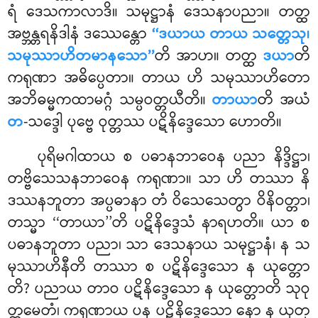
ရံ ဒေသကာလာဒိ။ သမုဋ္ဌာနံ ဒေသနာပညာ။ တတ္ထ
အဗ္ဘန္တရနိဒါနံ ဒဿေန္တော
‘‘ဒယာယ တာယ သတ္တေသု၊
သမုဿာဟိတမာနသော’’
တိ အာဟ။ တတ္ထ
ဒယာ
တိ
ကရုဏာ အဓိပ္ပေတာ။ တာယ ဟိ သမုဿာဟိတော
အဘိဓမ္မကထာမဂ္ဂံ သမ္ပဝတ္တယီတိ။
တာယာ
တိ အယံ
တ
-သဒ္ဒေါ ပုဗ္ဗေ ဝုတ္တဿ ပဋိနိဒ္ဒေသော ဟောတိ။
ပုရိမဂါထာယ စ ပဓာနဘာဝေန ပညာ နိဒ္ဒိဋ္ဌာ၊
တဗ္ဗိသေသနဘာဝေန ကရုဏာ။ သာ ဟိ တဿာ နိ
ဒဿနဘူတာ အပ္ပဓာနာ တံ ဝိသေသေတွာ ဝိနိဝတ္တာ၊
တသ္မာ ‘‘တာယာ’’တိ ပဋိနိဒ္ဒေသံ နာရဟတိ။ ယာ စ
ပဓာနဘူတာ ပညာ၊ သာ ဒေသနာယ သမုဋ္ဌာနံ၊ န သ
မုဿာဟိနီတိ တဿာ စ ပဋိနိဒ္ဒေသော န ယုတ္တော
တိ? ပညာယ တာဝ ပဋိနိဒ္ဒေသော န ယုတ္တောတိ သုဝု
တ္တမေတံ၊ ကရုဏာယ ပန ပဋိနိဒ္ဒေသော နော န ယုတ္