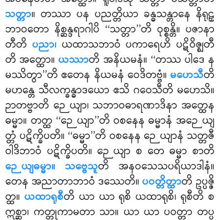
သတ္တာ
။ တဿာ ပန ပညတ္တိယာ ခန္ဓသန္တာနေ နိရုဠှ
ဘာဝတော နိစ္ဆန္ဒရာဂါပိ ‘‘သတ္တာ’’တိ ဝုစ္စန္တိ။ ပဇာနာ
တီတိ
ပညာ၊
ယထာသဘာဝံ ပကာရေဟိ ပဋိဝိဇ္ဈတီ
တိ အတ္ထော။
ယဿာ
တိ အနိယမနံ။ ‘‘တဿ ပါဒေ န
မဿိတွာ’’တိ ဧတေန နိယမနံ ဝေဒိတဗ္ဗံ။
မဟေသီ
တိ
မဟန္တေ သီလက္ခန္ဓာဒယော ဧသိ ဂဝေသီတိ မဟေသိ။
ဉာတဗ္ဗာတိ ဉေယျာ၊ သဘာဝဓာရဏာဒိနာ အတ္ထေန
ဓမ္မာ။ တတ္ထ ‘‘ဉေယျာ’’တိ ဝစနေန ဓမ္မာနံ အဉေယျ
တ္တံ ပဋိက္ခိပတိ။ ‘‘ဓမ္မာ’’တိ ဝစနေန ဉေယျာနံ
သတ္တဇီ
ဝါဒိဘာဝံ ပဋိက္ခိပတိ။ ဉေယျာ စ တေ ဓမ္မာ စာတိ
ဉေယျဓမ္မာ။ သဗ္ဗေသူ
တိ အနဝသေသပရိယာဒါနံ။
တေန အညာတာဘာဝံ ဒဿေတိ။
ပဝတ္တိတ္ထာ
တိ ဥပ္ပဇ္ဇိ
တ္ထ။
ယထာရုစီ
တိ ယာ ယာ ရုစိ ယထာရုစိ၊ ရုစီတိ စ
ဣစ္ဆာ၊ ကတ္တုကာမတာ သာ။ ယာ ယာ ပဝတ္တာ တပ္ပ