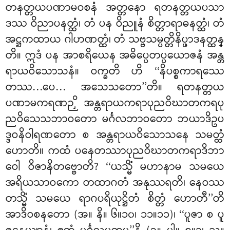
တနတ္တယပဏာမဝစနံ အတ္တနော ရတနတ္တယပသာ
ဒဿ ဝိညာပနတ္ထံ၊ တံ ပန ဝိညူနံ စိတ္တာရာဓနတ္ထံ၊ တံ
အဋ္ဌကထာယ ဂါဟဏတ္ထံ၊ တံ သဗ္ဗသမ္ပတ္တိနိပ္ဖာဒနတ္ထန္
တိ။ ဣဒံ ပန အာစရိယေန အဓိပ္ပေတပ္ပယောဇနံ အန္တ
ရာယဝိသောသနံ။ ဝက္ခတိ ဟိ ‘‘နိပစ္စကာရဿေ
တဿ…ပေ… အသေသတော’’တိ။ ရတနတ္တယ
ပဏာမကရဏဉှိ အန္တရာယကရာပုညဝိဃာတကရပု
ညဝိသေသဘာဝတော
မင်္ဂလဘာဝတော ဘယာဒိဥပ
ဒ္ဒဝနိဝါရဏတော စ အန္တရာယဝိသောသနေ သမတ္ထံ
ဟောတိ။ ကထံ ပနေတဿာပုညဝိဃာတကရာဒိဘာ
ဝေါ ဝိဇာနိတဗ္ဗောတိ? ‘‘ယသ္မိံ မဟာနာမ သမယေ
အရိယသာဝကော တထာဂတံ အနုဿရတိ၊ နေဝဿ
တသ္မိံ သမယေ ရာဂပရိယုဋ္ဌိတံ စိတ္တံ ဟောတီ’’တိ
အာဒိဝစနတော (အ။ နိ။ ၆။၁၀၊ ၁၁။၁၁)၊ ‘‘ပူဇာ စ ပူ