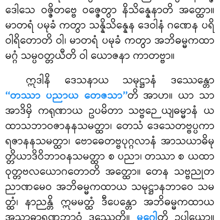
ဒေါသေ ဝဇ္ဇိတဗ္ဗေ ဝဇ္ဇေတွာ နိသိန္နေနာတိ အတ္ထော။
မာတရံ ပမုခံ ကတွာ သန္နိသိန္နေန ဒေဝါနံ ဂဏေန ပရိ
ဝါရိတောတိ ဝါ၊ မာတရံ ပမုခံ ကတွာ အဘိဓမ္မကထာ
မဂ္ဂံ သမ္ပဝတ္တယီတိ ဝါ ယောဇနာ ကာတဗ္ဗာ။
ဣဒါနိ ဒေသနာယ သမုဋ္ဌာနံ ဒဿေန္တော
‘‘တဿာ ပညာယ တေဇသာ’’
တိ အာဟ။ ယာ သာ
အာဒိမှိ ကရုဏာယ ဥပမိတာ သဗ္ဗဉေယျဓမ္မာနံ ယ
ထာသဘာဝဇာနနသမတ္ထာ၊ တေသံ ဒေသေတဗ္ဗပ္ပကာ
ရဇာနနသမတ္ထာ၊ ဗောဓေတဗ္ဗပုဂ္ဂလာနံ အာသယာဓိမု
တ္တိယာဒိဝိဘာဝနသမတ္ထာ စ ပညာ၊ တဿာ စ ယထာ
ဝုတ္တဗလယောဂတောတိ အတ္ထော။ တေန သဗ္ဗညုတ
ညာဏမေဝ အဘိဓမ္မကထာယ သမုဋ္ဌာနဘာဝေ သမ
တ္ထံ၊ နာညန္တိ ဣမမတ္ထံ ဒီပေန္တော အဘိဓမ္မကထာယ
အသာဓာရဏဘာဝံ ဒဿေတိ။
မဂ္ဂေါ
တိ ဥပါယော။