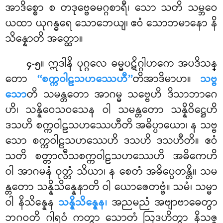
အာဒိစ္စော စ တဒုဗ္ဗေဓမဂ္ဂစာရီ၊ သော သတိ သမ္ဘဝေ
ယထာ ယုဂန္ဓရေ သောဘေယျ၊ ဧဝံ သောဘမာနော နိ
သိန္နောတိ အတ္ထော။
။ ဣဒါနိ ပုဂ္ဂလေ ဓမ္မပဋိဂ္ဂါဟကေ အပဒိသန္
၄-၅
တော
‘‘စက္ကဝါဠသဟဿေဟီ’’
တိအာဒိမာဟ။
သဗ္ဗ
သော
တိ သမန္တတော အာဂမ္မ သဗ္ဗေဟိ ဒိသာဘာဂေ
ဟိ၊ သန္နိဝေသဝသေန ဝါ သမန္တတော သန္နိဝိဋ္ဌေဟိ
ဒသဟိ စက္ကဝါဠသဟဿေဟီတိ အဓိပ္ပာယော၊ န သဗ္ဗ
သော စက္ကဝါဠသဟဿေဟိ ဒသဟိ ဒသဟီတိ။ ဧဝံ
သတိ စတ္တာလီသစက္ကဝါဠသဟဿေဟိ အဓိကေဟိ
ဝါ အာဂမနံ ဝုတ္တံ သိယာ၊ န စေတံ အဓိပ္ပေတန္တိ။ သမ
န္တတော သန္နိသိန္နေနာတိ ဝါ ယောဇေတဗ္ဗံ။ သမံ၊ သမ္မာ
ဝါ နိသိန္နေန
သန္နိသိန္နေန၊
အညမညံ အဗျာဗာဓေတွာ
ဘဂဝတိ ဂါရဝံ ကတွာ သောတံ ဩဒဟိတွာ နိသဇ္ဇ