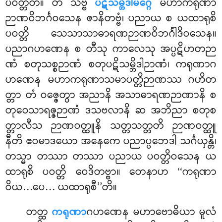
ပဝတ္တတိ။ တံ သဗ္ဗံ
ပဋိသမ္ဘိဒါမဂ္ဂေ
မဟာကရုဏာ
ဉာဏဝိဘင်္ဂဝသေန ဇာနိတဗ္ဗံ၊ ပညာယ စ ယထာရုစိ
ပဝတ္တိ သေသာသာဓာရဏဉာဏဝိဘင်္ဂါဒိဝသေန။
ပညာဂဟဏေန စ တီသု ကာလေသု အပ္ပဋိဟတဉာ
ဏံ စတုသစ္စဉာဏံ စတုပဋိသမ္ဘိဒါဉာဏံ၊ ကရုဏာဂ
ဟဏေန မဟာကရုဏာသမာပတ္တိဉာဏဿ ဂဟိတ
တ္တာ တံ ဝဇ္ဇေတွာ အညာနိ အသာဓာရဏဉာဏာနိ စ
တုဝေသာရဇ္ဇဉာဏံ ဒသဗလာနိ ဆ အဘိညာ စတုစ
တ္တာလီသ ဉာဏဝတ္ထူနိ သတ္တသတ္တတိ ဉာဏဝတ္ထူ
နီတိ ဧဝမာဒယော အနေကေ ပညာပ္ပဘေဒါ သင်္ဂယှန္တိ၊
တသ္မာ တဿာ တဿာ ပညာယ ပဝတ္တိဝသေန ယ
ထာရုစိ ပဝတ္တိ ဝေဒိတဗ္ဗာ။ တေနာဟ ‘‘ကရုဏာ
ဝိယ…ပေ… ယထာရုစီ’’တိ။
တတ္ထ
ကရုဏာ
ဂဟဏေန မဟာဗောဓိယာ မူလံ