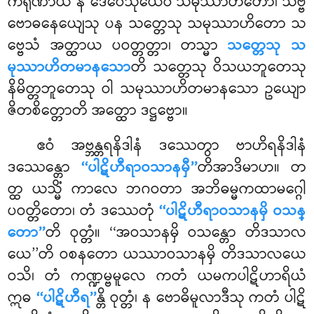
ကရုဏာယ န ဒေဝေသုယေဝ သမုဿာဟိတော
၊ သဗ္ဗ
ဗောဓနေယျေသု ပန သတ္တေသု သမုဿာဟိတော သ
ဗ္ဗေသံ အတ္ထာယ ပဝတ္တတ္တာ၊ တသ္မာ
သတ္တေသု သ
မုဿာဟိတမာနသော
တိ
သတ္တေသု ဝိသယဘူတေသု
နိမိတ္တဘူတေသု ဝါ သမုဿာဟိတမာနသော ဥယျော
ဇိတစိတ္တောတိ အတ္ထော ဒဋ္ဌဗ္ဗော။
ဧဝံ အဗ္ဘန္တရနိဒါနံ ဒဿေတွာ ဗာဟိရနိဒါနံ
ဒဿေန္တော
‘‘ပါဋိဟီရာဝသာနမှီ’’
တိအာဒိမာဟ။ တ
တ္ထ ယသ္မိံ ကာလေ ဘဂဝတာ အဘိဓမ္မကထာမဂ္ဂေါ
ပဝတ္တိတော၊ တံ ဒဿေတုံ
‘‘ပါဋိဟီရာဝသာနမှိ ဝသန္
တော’’
တိ ဝုတ္တံ။ ‘‘အဝသာနမှိ ဝသန္တော တိဒသာလ
ယေ’’တိ ဝစနတော ယဿာဝသာနမှိ တိဒသာလယေ
ဝသိ၊ တံ ကဏ္ဍမ္ဗမူလေ ကတံ ယမကပါဋိဟာရိယံ
ဣဓ
‘‘ပါဋိဟီရ’’
န္တိ ဝုတ္တံ၊ န ဗောဓိမူလာဒီသု ကတံ ပါဋိ