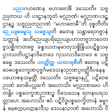
ပညာ
ဂဟဏေန မဟာဗောဓိံ ဒဿေတိ။ သဗ္ဗ
ညုတာယ ဟိ ပဒဋ္ဌာနဘူတံ မဂ္ဂဉာဏံ၊ မဂ္ဂဉာဏပဒဋ္
ဌာနဉ္စ သဗ္ဗညုတညာဏံ ‘‘မဟာဗောဓီ’’တိ ဝုစ္စတီတိ။
ဉေယျဓမ္မေသု သဗ္ဗေသူ
တိ ဧတေန သန္တာရေတဗ္ဗာနံ
သတ္တာနံ အဘိညေယျပရိညေယျပဟာတဗ္ဗဘာဝေတ
ဗ္ဗသစ္ဆိကာတဗ္ဗေ ခန္ဓာယတနဓာတုသစ္စိန္ဒြိယပဋိစ္စသမု
ပ္ပာဒသတိပဋ္ဌာနာဒိဘေဒေ ကုသလာဒိဘေဒေ စ သဗ္ဗ
ဓမ္မေ ဒဿေတိ။
ပဝတ္တိတ္ထ ယထာရုစီ
တိ ဧတေန ပဋိ
ဝေဓပစ္စဝေက္ခဏပုဗ္ဗင်္ဂမဒေသနာဉာဏပ္ပဝတ္တိဒီပနေန
ပယောဇနသမ္ပတ္တိံ ဒဿေတိ။ သဗ္ဗဓမ္မာနဉှိ ပဋိဝေဓ
ဉာဏံ ဗောဓိပလ္လင်္ကေ အဟောသိ။ မဂ္ဂဉာဏမေဝ ဟိ
တန္တိ။ ပစ္စဝေက္ခဏဉာဏဉ္စ ဝိသေသေန ရတနဃရသ
တ္တာဟေ အဟောသိ။ ဧဝံ ပဋိဝိဒ္ဓပစ္စဝေက္ခိတာနံ ဓမ္မာ
နံ ဓမ္မစက္ကပ္ပဝတ္တနာဒီသု ဒေသနာဉာဏံ အဟောသိ၊ ဝိ