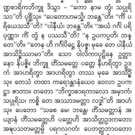
ဏ္ဍစာရိကဘိက္ခူ ဒိသွာ – ‘‘ကော နာမ တွံ၊ သပ္ပုရိ
သာ’’တိ ပုစ္ဆိံသု။ ‘‘ပေတောဟမသ္မိ၊ ဘန္တေ’’တိ။ ‘‘ကိံ ပ
ရိယေသသီ’’တိ? ‘‘ပါနီယံ၊ ဘန္တေ’’တိ။ ‘‘အယံ ဂင်္ဂါ ပရိ
ပုဏ္ဏာ၊ ကိံ တွံ န ပဿသီ’’တိ? ‘‘န ဥပကပ္ပတိ၊ ဘန္
တေ’’တိ။ ‘‘တေန ဟိ ဂင်္ဂါပိဋ္ဌေ နိပဇ္ဇ၊ မုခေ တေ ပါနီယံ
အာသိဉ္စိဿာမာ’’တိ။ သော ဝါလိကာပုဠိနေ ဥတ္တာ
နော နိပဇ္ဇိ။ ဘိက္ခူ တိံသမတ္တေ ပတ္တေ နီဟရိတွာ ဥဒ
ကံ အာဟရိတွာ အာဟရိတွာ တဿ မုခေ အာသိဉ္စိံ
သု။ တေသံ တထာ ကရောန္တာနံယေဝ ဝေလာ ဥပက
ဋ္ဌာ ဇာတာ။ တတော ‘‘ဘိက္ခာစာရကာလော အမှာကံ၊
သပ္ပုရိသ၊ ကစ္စိ တေ အဿာဒမတ္တာ လဒ္ဓါ’’တိ အာဟံ
သု။ ပေတော ‘‘သစေ မေ၊ ဘန္တေ၊ တိံသမတ္တာနံ အ
ယျာနံ တိံသမတ္တေဟိ ပတ္တေဟိ အာသိတ္တဥဒကတော
အဍ္ဎပသတမတ္တမ္ပိ ပရဂလဂတံ၊ ပေတတ္တဘာဝတော