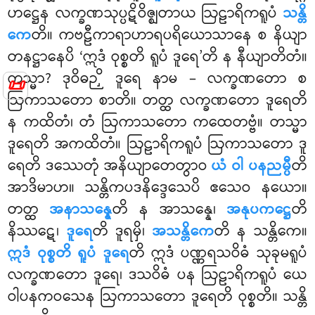
ဟဋ္ဌေန လက္ခဏသုပ္ပဋိဝိဇ္ဈတာယ ဩဠာရိကရူပံ
သန္တိ
ကေ
တိ။ ကဗဠီကာရာဟာရပရိယောသာနေ စ နိယျာ
တနဋ္ဌာနေပိ ‘ဣဒံ ဝုစ္စတိ ရူပံ ဒူရေ’တိ န နီယျာတိတံ။
ကသ္မာ? ဒုဝိဓဉှိ ဒူရေ နာမ – လက္ခဏတော စ
📜
ဩကာသတော စာတိ။ တတ္ထ လက္ခဏတော ဒူရေတိ
န ကထိတံ၊ တံ ဩကာသတော ကထေတဗ္ဗံ။ တသ္မာ
ဒူရေတိ အကထိတံ။ ဩဠာရိကရူပံ ဩကာသတော ဒူ
ရေတိ ဒဿေတုံ အနိယျာတေတွာဝ
ယံ ဝါ ပနညမ္ပီ
တိ
အာဒိမာဟ။ သန္တိကပဒနိဒ္ဒေသေပိ ဧသေဝ နယော။
တတ္ထ
အနာသန္နေ
တိ န အာသန္နေ၊
အနုပကဋ္ဌေ
တိ
နိဿဋေ၊
ဒူရေ
တိ ဒူရမှိ၊
အသန္တိကေ
တိ န သန္တိကေ။
ဣဒံ ဝုစ္စတိ ရူပံ ဒူရေ
တိ ဣဒံ ပဏ္ဏရသဝိဓံ သုခုမရူပံ
လက္ခဏတော ဒူရေ၊ ဒသဝိဓံ ပန ဩဠာရိကရူပံ ယေ
ဝါပနကဝသေန ဩကာသတော ဒူရေတိ ဝုစ္စတိ။ သန္တိ