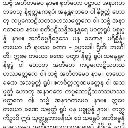
သဗ္ဗံ အတီတမေဝ နာမ။ စုတိတော ပဋ္ဌာယ အနာဂတ
ဘဝေသု နိဗ္ဗတ္တနကရူပံ၊ အနန္တရဘဝေ ဝါ နိဗ္ဗတ္တံ ဟော
တု ကပ္ပကောဋိသတသဟဿမတ္ထကေ ဝါ၊ သဗ္ဗံ အနာ
ဂတမေဝ နာမ။ စုတိပဋိသန္ဓိအနန္တရေ ပဝတ္တရူပံ ပစ္စုပ္ပ
န္နံ နာမ။ အဘိဓမ္မနိဒ္ဒေသေ ပန ခဏေန ပရိစ္ဆိန္နံ။
တယော ဟိ ရူပဿ ခဏာ – ဥပ္ပာဒေါ၊ ဌိတိ၊ ဘင်္ဂေါ
တိ။ ဣမေ တယော ခဏေ ပတွာ နိရုဒ္ဓံ ရူပံ၊ သမနန္တရ
နိရုဒ္ဓံ ဝါ ဟောတု အတီတေ ကပ္ပကောဋိသတသ
ဟဿမတ္ထကေ ဝါ၊ သဗ္ဗံ အတီတမေဝ နာမ။ တယော
ခဏေ အသမ္ပတ္တံ ရူပံ၊ ဧကစိတ္တက္ခဏမတ္တေန ဝါ အသ
မ္ပတ္တံ ဟောတု အနာဂတေ ကပ္ပကောဋိသတသဟဿ
မတ္ထကေ ဝါ၊ သဗ္ဗံ အနာဂတမေဝ နာမ။ ဣမေ
တယော ခဏေ သမ္ပတ္တံ ရူပံ ပန ပစ္စုပ္ပန္နံ နာမ။ တတ္ထ
ကိဉ္စာပိ ဣဒံ သုတ္တန္တဘာဇနီယံ၊ ဧဝံ သန္တေပိ အဘိဓမ္မနိ
ဒ္ဒေသေနေဝ အတီတာနာဂတပစ္စုပ္ပန္နရူပံ နိဒ္ဒိဋ္ဌန္တိ
ဝေဒိ