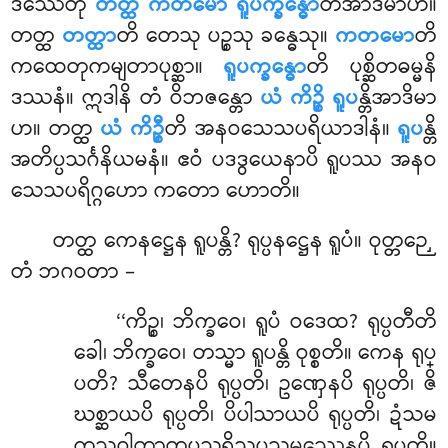
ဒဿေတုံ
တတ္ထ ကတမော ရူပက္ခန္ဓော
တိအာဒိမာဟ။
တတ္ထ
တတ္ထာ
တိ တေသု ပဉ္စသု ခန္ဓေသု။
ကတမော
တိ
ကထေတုကမျတာပုစ္ဆာ။
ရူပက္ခန္ဓော
တိ ပုစ္ဆိတဓမ္မနိ
ဒဿနံ။ ဣဒါနိ တံ ဝိဘဇန္တော
ယံ ကိဉ္စိ ရူပ
န္တိအာဒိမာ
ဟ။ တတ္ထ
ယံ ကိဉ္စီ
တိ အနဝသေသပရိယာဒါနံ။
ရူပ
န္တိ
အတိပ္ပသင်္ဂနိယမနံ။ ဧဝံ ပဒဒွယေနာပိ ရူပဿ အနဝ
သေသပရိဂ္ဂဟော ကတော ဟောတိ။
တတ္ထ ကေနဋ္ဌေန ရူပန္တိ? ရုပ္ပနဋ္ဌေန ရူပံ။ ဝုတ္တဉှေ
တံ ဘဂဝတာ –
‘‘ကိဉ္စ
၊ ဘိက္ခဝေ၊ ရူပံ ဝဒေထ? ရုပ္ပတီတိ
ခေါ၊ ဘိက္ခဝေ၊ တသ္မာ ရူပန္တိ ဝုစ္စတိ။ ကေန ရုပ္
ပတိ? သီတေနပိ ရုပ္ပတိ၊ ဥဏှေနပိ ရုပ္ပတိ၊ ဇိ
ဃစ္ဆာယပိ ရုပ္ပတိ၊ ပိပါသာယပိ ရုပ္ပတိ၊ ဍံသမ
ကသဝါတာတပသရိသပသမ္ဖဿေနပိ ရုပ္ပတိ။