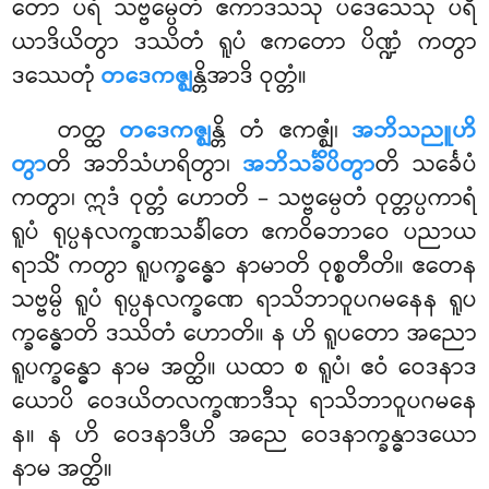
တော ပရံ သဗ္ဗမ္ပေတံ ဧကာဒသသု ပဒေသေသု ပရိ
ယာဒိယိတွာ ဒဿိတံ ရူပံ ဧကတော ပိဏ္ဍံ ကတွာ
ဒဿေတုံ
တဒေကဇ္ဈ
န္တိအာဒိ ဝုတ္တံ။
တတ္ထ
တဒေကဇ္ဈ
န္တိ တံ ဧကဇ္ဈံ၊
အဘိသညူဟိ
တွာ
တိ အဘိသံဟရိတွာ၊
အဘိသင်္ခိပိတွာ
တိ သင်္ခေပံ
ကတွာ၊ ဣဒံ ဝုတ္တံ ဟောတိ – သဗ္ဗမ္ပေတံ ဝုတ္တပ္ပကာရံ
ရူပံ ရုပ္ပနလက္ခဏသင်္ခါတေ ဧကဝိဓဘာဝေ ပညာယ
ရာသိံ ကတွာ ရူပက္ခန္ဓော နာမာတိ ဝုစ္စတီတိ။ ဧတေန
သဗ္ဗမ္ပိ ရူပံ ရုပ္ပနလက္ခဏေ ရာသိဘာဝူပဂမနေန ရူပ
က္ခန္ဓောတိ ဒဿိတံ ဟောတိ။ န ဟိ ရူပတော အညော
ရူပက္ခန္ဓော နာမ အတ္ထိ။ ယထာ စ ရူပံ၊ ဧဝံ ဝေဒနာဒ
ယောပိ ဝေဒယိတလက္ခဏာဒီသု ရာသိဘာဝူပဂမနေ
န။ န ဟိ ဝေဒနာဒီဟိ အညေ ဝေဒနာက္ခန္ဓာဒယော
နာမ အတ္ထိ။