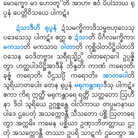
မောက္ခော မာ ဟောတူ’’တိ အာဟ။ ဧဝံ ပိပါသာယ ရု
ပ္ပနံ ပေတ္တိဝိသယေ ပါကဋံ။
ဍံသာဒီဟိ ရုပ္ပနံ
ဍံသမက္ခိကာဒိသမ္ဗဗဟုလေသု
ပဒေသေသု ပါကဋံ။ ဧတ္ထ စ
ဍံသာ
တိ ပိင်္ဂလမက္ခိကာ၊
မကသာ
တိ မကသာဝ
ဝါတာ
တိ ကုစ္ဆိဝါတပိဋ္ဌိဝါတာဒိ
ဝသေန ဝေဒိတဗ္ဗာ။ သရီရသ္မိဉှိ
ဝါတရောဂေါ ဥပ္ပဇ္ဇိ
တွာ ဟတ္ထပါဒပိဋ္ဌိအာဒီနိ ဘိန္ဒတိ၊ ကာဏံ ကရောတိ၊
ခုဇ္ဇံ ကရောတိ၊ ပီဌသပ္ပိံ ကရောတိ။
အာတပေါ
တိ
သူရိယာတပေါ။ တေန ရုပ္ပနံ
မရုကန္တာရာ
ဒီသု ပါကဋံ။
ဧကာ ကိရ ဣတ္ထီ မရုကန္တာရေ ရတ္တိံ သတ္ထတော ဩဟီ
နာ ဒိဝါ သူရိယေ ဥဂ္ဂစ္ဆန္တေ ဝါလိကာယ တပ္ပမာနာယ
ပါဒေ ဌပေတုံ အသက္ကောန္တီ သီသတော ပစ္ဆိံ ဩတာရေ
တွာ အက္ကမိ။ ကမေန ပစ္ဆိယာ ဥဏှာဘိတတ္တာယ
ဌာ
တုံ အသက္ကောန္တီ တဿာ ဥပရိ သာဋကံ ဌပေတွာ အ