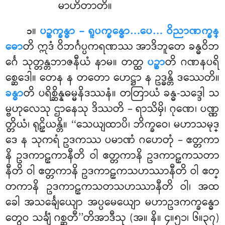
မာဟိတာတိ။
။
ပဉ္စက္ခန္ဓာ – ရူပက္ခန္ဓော…ပေ… ဝိညာဏက္ခန္
၁
ဓော
တိ ဣဒံ ဝိဘင်္ဂပ္ပကရဏဿ အာဒိဘူတေ ခန္ဓဝိဘ
င်္ဂေ သုတ္တန္တဘာဇနီယံ နာမ။ တတ္ထ
ပဉ္စာ
တိ ဂဏနပရိ
စ္ဆေဒေါ။ တေန န တတော ဟေဋ္ဌာ န ဥဒ္ဓန္တိ ဒဿေတိ။
ခန္ဓာ
တိ ပရိစ္ဆိန္နဓမ္မနိဒဿနံ။ တတြာယံ ခန္ဓ-သဒ္ဒေါ သ
မ္ဗဟုလေသု ဌာနေသု ဒိဿတိ – ရာသိမှိ၊ ဂုဏေ၊ ပဏ္ဏ
တ္တိယံ၊ ရုဠှိယန္တိ။ ‘‘သေယျထာပိ၊ ဘိက္ခဝေ၊ မဟာသမုဒ္
ဒေ န သုကရံ ဥဒကဿ ပမာဏံ ဂဟေတုံ – ဧတ္တကာ
နိ ဥဒကာဠှကာနီတိ ဝါ ဧတ္တကာနိ ဥဒကာဠှကသတာ
နီတိ ဝါ ဧတ္တကာနိ ဥဒကာဠှကသဟဿာနီတိ ဝါ ဧတ္
တကာနိ ဥဒကာဠှကသတသဟဿာနီတိ ဝါ၊ အထ
ခေါ အသင်္ချေယျော အပ္ပမေယျော မဟာဥဒကက္ခန္ဓော
တွေဝ
သင်္ချံ
ဂစ္ဆတီ’’တိအာဒီသု (အ။ နိ။ ၄။၅၁၊ ၆။၃၇)