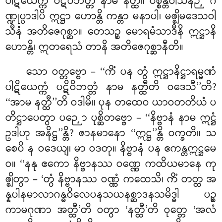
ပါဋိယေက္ကံ ပဋိဝိဘတ္တံ နာမ နတ္ထိ။ ပစ္စန္တဝါသီနဉှိ ဂ
ဏ္ဍုပ္ပာဒါပိ ဣဋ္ဌာ ဟောန္တိ ကန္တာ မနာပါ၊ မဇ္ဈိမဒေသဝါ
သီနံ အတိဇေဂုစ္ဆာ။ တေသဉ္စ မောရမံသာဒီနိ ဣဋ္ဌာနိ
ဟောန္တိ၊ ဣတရေသံ တာနိ အတိဇေဂုစ္ဆာနီတိ။
သော ဝတ္တဗ္ဗော – ‘‘ကိံ ပန တွံ ဣဋ္ဌာနိဋ္ဌာရမ္မဏံ
ပါဋိယေက္ကံ ပဋိဝိဘတ္တံ နာမ နတ္ထီတိ ဝဒေသီ’’တိ?
‘‘အာမ နတ္ထီ’’တိ ဝဒါမိ။ ပုန တထေဝ ယာဝတတိယံ ပ
တိဋ္ဌာပေတွာ ပဉှော ပုစ္ဆိတဗ္ဗော – ‘‘နိဗ္ဗာနံ နာမ ဣဋ္ဌံ
ဥဒါဟု အနိဋ္ဌ’’န္တိ? ဇာနမာနော ‘‘ဣဋ္ဌ’’န္တိ ဝက္ခတိ။ သ
စေပိ န ဝဒေယျ၊ မာ ဝဒတု။ နိဗ္ဗာနံ ပန ဧကန္တဣဋ္ဌမေ
ဝ။ ‘‘နနု ဧကော နိဗ္ဗာနဿ ဝဏ္ဏေ ကထိယမာနေ ကု
ဇ္ဈိတွာ – ‘တွံ နိဗ္ဗာနဿ ဝဏ္ဏံ ကထေသိ၊ ကိံ တတ္ထ အ
န္နပါနမာလာဂန္ဓဝိလေပနသယနစ္ဆာဒနသမိဒ္ဓါ ပဉ္စ
ကာမဂုဏာ အတ္ထီ’တိ ဝတွာ ‘နတ္ထီ’တိ ဝုတ္တေ ‘အလံ