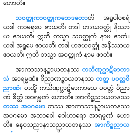
ဟောတိ။
သဝတ္ထုကာဝတ္ထုကဘေဒတော
တိ
အရူပါဝစရံ
ယဒါ ကာမရူပေ ဇာယတိ၊ တဒါ ဟဒယဝတ္ထုံ နိဿာ
ယ ဇာယတိ၊ ဣတိ တသ္မာ သဝတ္ထုကံ နာမ ဇာတံ။
ယဒါ အရူပေ ဇာယတိ၊ တဒါ ဟဒယဝတ္ထုံ အနိဿာယ
ဇာယတိ၊ ဣတိ တသ္မာ အဝတ္ထုကံ နာမ ဇာတံ။
အာကာသာနဉ္စာယတနဿ
ကသိဏုဂ္ဃာဋိမာကာ
သံ
အာရမ္မဏံ။ ဝိညာဏဉ္စာယတနဿ
တတ္ထ ပဝတ္တဝိ
ညာဏံ၊
တသ္မိံ ကသိဏုဂ္ဃာဋိမာကာသေ ပဝတ္တံ ဝိညာ
ဏံ စိတ္တံ အာရမ္မဏံ ဟောတိ။ အာကိဉ္စညာယတနဿ
တဿ အပဂမော
တဿ အာကာသာနဉ္စာယတနဿ
အပဂမော အဘာဝေါ ဝေါဟာရော အာရမ္မဏံ ဟော
တိ။ နေဝသညာနာသညာယတနဿ
အာကိဉ္စညာယ