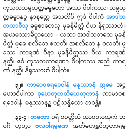
ကုသလသမ္ပယုတ္တဓမ္မတော အဿ ဝိပါကဿ၊ သမ္ပယု
တ္တဓမ္မာနဉ္စ နာနတ္တေ အသတိပိ ဣဒံ ဝိပါကံ
အာဒါသ
တလာဒီသု
ဓမ္မဇာတေသု မုခနိမိတ္တံ ဝိယ နိရုဿာဟံ။
အယမဿာဓိပ္ပာယော – ယထာ အာဒါသတလေ မုခနိ
မိတ္တံ မုခေ စလိတေ စလတိ၊ အစလိတေ န စလတိ၊ မု
ခဿ ကာရဏံ ဝိနာ မုခနိမိတ္တဿ ဝိယ ကာရဏံ
နတ္ထိ၊ ဧဝံ ကုသလကာရဏာ ဝိပါကဿ အညံ ကာရ
ဏံ နတ္ထိ၊ နိရုဿာဟံ ဝိပါကံ။
။
ကာမာဝစရဒေဝါနံ မနုဿာနံ ဣမေ
အဋ္ဌ
၃၂
မဟာဝိပါကာ
ဒုဟေတုကတိဟေတုကာနံ
ကာမာဝစ
ရဒေဝါနံ၊ မနုဿာနဉ္စ ပဋိသန္ဓိယော ဘဝန္တိ။
။
တတော
ပရံ ပဝတ္တိယံ ယာဝတာယုကံ ဘ
၃၃-၄
ဝင်္ဂံ ဟုတွာ
ဗလဝါရမ္မဏေ
အတိမဟန္တဝိဘူတာရမ္မ