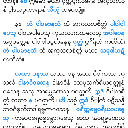
တာနိ။
ဧဝံ
ဣမိနာ မယာ ဝုတ္တပ္ပကာရေန အကုသလာ
နိ ဒွါဒသပ္ပကာရာနိ
သိယုံ
ဘဝေယျုံ။
။
ယံ ပါပမာနသံ
ယံ အကုသလစိတ္တံ
ပါပါပါ
၃၁
ပေသု
ပါပအပါပေသု ကုသလာကုသလေသု
အပါပေန
အပ္ပဝတ္တေန ပါပါပါပပ္ပဟီနေန
ဝုတ္တံ
ဤရိတံ ကထိတံ၊
တံ ပါပမာနသံ
တံ အကုသလစိတ္တံ မယာ
သမုဒါဟဋံ
ကထိတံ။
ယထာ ပနဿ
ယထာ ပန အဿ ဝိပါကဿ ကု
သလံ
ဒါနာဒိဝသေန
ဒါနာဒီနံ ဒသပုညကိရိယဝတ္ထူနံ
ဝသေန ဆသု အာရမ္မဏေသု ပဝတ္တတိ၊
ဣဒံ
ဝိပါကစိ
တ္တံ တထာ
န
ပဝတ္တတိ။
ဟိ
သစ္စံ
ဣဒံ
ဝိပါကံ ပဋိသန္ဓိ
ဘဝင်္ဂစုတိတဒါရမ္မဏဝသေန
ပရိတ္တဓမ္မပရိယာပန္နေ
သု
ကာမာဝစရဓမ္မန္တောဂဓေသု ဆသု အာရမ္မဏေသု
ပဝတ္တတိ။ သမ္ပယုတ္တဓမ္မာနဉ္စ ဝိသေသေ အသတိပိ