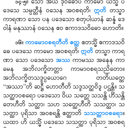
။ သော
အယံ ဒုဝိဓောပိ ကာမော ယသ္မိံ ပ
၁၄-၅
ဒေသေ သမ္ပတ္တီနံ ဝသေန အဝစရတိ၊
ဣတိ
တသ္မာ
ကာရဏာ သော ပန ပဒေသော စတုပါယာနံ ဆန္နံ ဒေ
ဝါနံ မနုဿာနံ ဝသေန ဧဝ ဧကာဒသဝိဓော ဟောတိ။
။
ကာမောဝစရတီတိ ဧတ္ထ
ဧတသ္မိံ ဧကာဒသဝိ
၁၆
ဓေ ပဒေသေ ကာမော အဝစရတိ၊
ဣတိ
တသ္မာ ကာရ
ဏာ သော ပဒေသော
အဿ
ကာမဿ အနေန ကာ
မေန အဘိလက္ခိတတ္တာ ကာမာဝစရသညိတော။
အဘိလက္ခိတသဒ္ဒပ္ပယောဂေ တတိယတ္ထေ
‘‘အဿာ’’တိ ဆဋ္ဌီ ဟောတီတိ သဒ္ဒသတ္ထဝိဒူ ပဌန္တိ။ သ
သတ္ထာဝစရော ပဒေသော ဝိယ သတ္တေ သသန္တိ ဟိံသန္တိ
တေဟီတိ သတ္ထာ၊ သဟ သတ္ထေဟီတိ သသတ္ထာ၊ သ
သတ္ထာ ပုရိသာ အဝစရန္တိ ဧတ္ထာတိ
သသတ္ထာဝစရော
။
ယထာ ဟိ ယသ္မိံ ပဒေသေ သသတ္ထာ ပုရိသာ အဝစရ