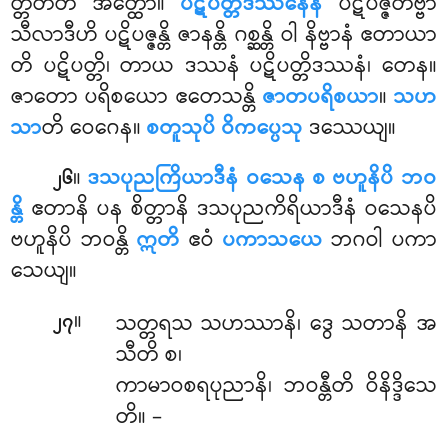
တ္တတီတိ အတ္ထော။
ပဋိပတ္တိဒဿနေန
ပဋိပဇ္ဇိတဗ္ဗာ
သီလာဒီဟိ ပဋိပဇ္ဇန္တိ ဇာနန္တိ ဂစ္ဆန္တိ ဝါ နိဗ္ဗာနံ ဧတာယာ
တိ ပဋိပတ္တိ၊ တာယ ဒဿနံ ပဋိပတ္တိဒဿနံ၊ တေန။
ဇာတော ပရိစယော ဧတေသန္တိ
ဇာတပရိစယာ
။
သဟ
သာ
တိ ဝေဂေန။
စတူသုပိ ဝိကပ္ပေသု
ဒဿေယျ။
။
ဒသပုညကြိယာဒီနံ ဝသေန စ ဗဟူနိပိ ဘဝ
၂၆
န္တိ
ဧတာနိ ပန စိတ္တာနိ ဒသပုညကိရိယာဒီနံ ဝသေနပိ
ဗဟူနိပိ ဘဝန္တိ
ဣတိ
ဧဝံ
ပကာသယေ
ဘဂဝါ ပကာ
သေယျ။
။
သတ္တရသ သဟဿာနိ၊ ဒွေ သတာနိ အ
၂၇
သီတိ စ၊
ကာမာဝစရပုညာနိ၊ ဘဝန္တီတိ ဝိနိဒ္ဒိသေ
တိ။ –