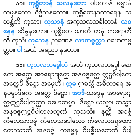
။
ကုစ္ဆိတာနံ သလနတော
ပါပကာနံ ဓမ္မာနံ
၁၀
ကမ္ပနတော ဝိဒ္ဓံသနတော။ ကုစ္ဆိတေနာကာရေန သ
ယန္တီတိ ကုသာ၊
ကုသာနံ
အကုသလသင်္ခါတာနံ
လဝ
နေန
ဆိန္ဒနတော။ ကုစ္ဆိတေ သာတိ တနုံ ကရောတီ
တိ ကုသံ၊
ကုသေန
ဉာဏေန
လာတဗ္ဗတ္တာ
ဂဟေတဗ္ဗ
တ္တာ။
ဝါ
အယံ အညော နယော။
။
ကုသလသဒ္ဒေါယံ
အယံ ကုသလသဒ္ဒေါ ဆေ
၁၁
ကေ အတ္ထေ အာရောဂျတ္ထေ အနဝဇ္ဇတ္ထေ ဣဋ္ဌဝိပါကေ
အတ္ထေပိ ဒိဋ္ဌော အမှေဟိ။
ဣဓ
ဣမသ္မိံ အဓိကာရေ အ
နဝဇ္ဇာဒိကေ အတ္ထေ ဒိဋ္ဌော။
အာဒိ
-သဒ္ဒေန အာရောဂျ
တ္ထဣဋ္ဌဝိပါကတ္ထာ
ဂဟေတဗ္ဗာ။ ဒိဋ္ဌော ယသ္မာ၊ တသ္မာ
အနဝဇ္ဇဣဋ္ဌဝိပါကလက္ခဏံ ကုသလံ။ နတ္ထိ အဝဇ္ဇံ
ကိလေသာဝဇ္ဇံ ကိလေသဒေါသော ကိလေသဒရထော
ဧတဿာတိ အနဝဇ္ဇံ၊ ကမ္မေန ဝိပစ္စီယတေတိ ဝိပါ