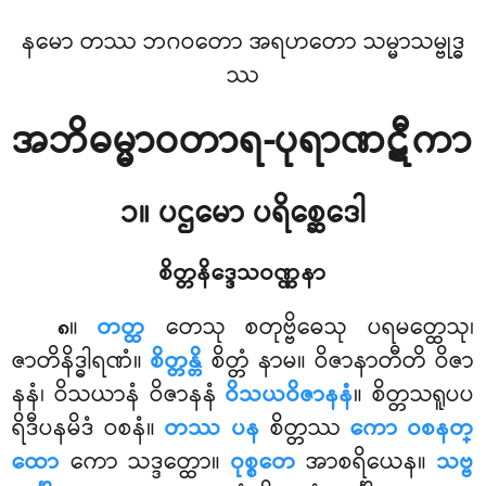
နမော တဿ ဘဂဝတော အရဟတော သမ္မာသမ္ဗုဒ္ဓ
ဿ
အဘိဓမ္မာဝတာရ-ပုရာဏဋီကာ
၁။ ပဌမော ပရိစ္ဆေဒေါ
စိတ္တနိဒ္ဒေသဝဏ္ဏနာ
။
တတ္ထ
တေသု စတုဗ္ဗိဓေသု ပရမတ္ထေသု၊
၈
ဇာတိနိဒ္ဓါရဏံ။
စိတ္တန္တိ
စိတ္တံ နာမ။ ဝိဇာနာတီတိ ဝိဇာ
နနံ၊ ဝိသယာနံ ဝိဇာနနံ
ဝိသယဝိဇာနနံ
။ စိတ္တသရူပပ
ရိဒီပနမိဒံ ဝစနံ။
တဿ ပန
စိတ္တဿ
ကော ဝစနတ္
ထော
ကော သဒ္ဒတ္ထော။
ဝုစ္စတေ
အာစရိယေန။
သဗ္ဗ