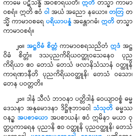
ကာမေ ပဋိသန္ဓိံ အဝစာရယတိ၊
ဣတိ
တသ္မာ ကာမာ
ဝစရံ
။ ဣတိ ဧဝံ
ဝါ
အယံ အညော နယော။
တတြ
တ
သ္မိံ ကာမာဝစရေ
ပရိယာပန္နံ
အန္တောဂဓံ၊
ဣတိ
တသ္မာ
ကာမာဝစရံ။
။
အဋ္ဌဝိဓံ စိတ္တံ
ကာမာဝစရသညိတံ
ဣဒံ
အဋ္ဌ
၂၀
ဝိဓံ စိတ္တံ။ ဒသပုညကိရိယဝတ္ထုဝသေနေဝ ပုည
ကိရိယာ ဧဝ တေသံ တေသံ ဖလာနိသံသာနံ
ဝတ္ထူနိ
ကာရဏာနီတိ ပုညကိရိယဝတ္ထူနိ၊ တေသံ ဝသော၊
တေန ပဝတ္တတိ။
။ ဒါနံ သီလံ ဘာဝနာ ပတ္တိဒါနံ ဝေယျာဝစ္စံ ဓမ္မ
၂၁
ဒေသနာ အနုမောဒနာ ဒိဋ္ဌိဇုဘာဝေါ
သံသုတိ
ဓမ္မဿ
ဝနဉ္စ
အပစာယော
အပစာယနံ၊ ဧဝံ ဣမိနာ မယာ ဝု
တ္တပ္ပကာရေန ပုညာနိ ဧဝ ဝတ္ထူနိ ပုညဝတ္ထူနိ၊ တေသံ