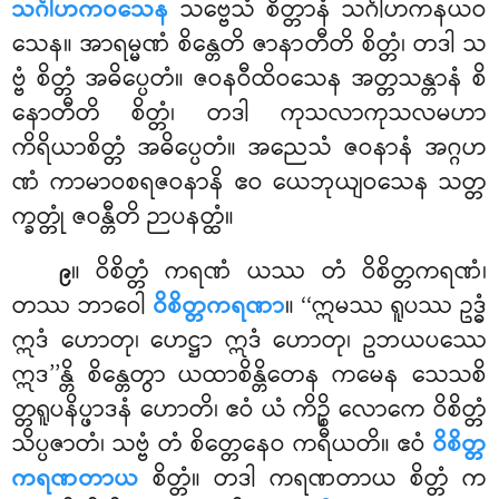
သင်္ဂါဟကဝသေန
သဗ္ဗေသံ စိတ္တာနံ သင်္ဂါဟကနယဝ
သေန။ အာရမ္မဏံ စိန္တေတိ ဇာနာတီတိ စိတ္တံ၊ တဒါ သ
ဗ္ဗံ စိတ္တံ အဓိပ္ပေတံ။ ဇဝနဝီထိဝသေန အတ္တသန္တာနံ စိ
နောတီတိ စိတ္တံ၊ တဒါ ကုသလာကုသလမဟာ
ကိရိယာစိတ္တံ အဓိပ္ပေတံ။ အညေသံ ဇဝနာနံ အဂ္ဂဟ
ဏံ ကာမာဝစရဇဝနာနိ ဧဝ ယေဘုယျဝသေန သတ္တ
က္ခတ္တုံ ဇဝန္တီတိ ဉာပနတ္ထံ။
။ ဝိစိတ္တံ
ကရဏံ ယဿ တံ ဝိစိတ္တကရဏံ၊
၉
တဿ ဘာဝေါ
ဝိစိတ္တကရဏာ
။ ‘‘ဣမဿ ရူပဿ ဥဒ္ဓံ
ဣဒံ ဟောတု၊ ဟေဋ္ဌာ ဣဒံ ဟောတု၊ ဥဘယပဿေ
ဣဒ’’န္တိ စိန္တေတွာ ယထာစိန္တိတေန ကမေန သေသစိ
တ္တရူပနိပ္ဖာဒနံ ဟောတိ၊ ဧဝံ ယံ ကိဉ္စိ လောကေ ဝိစိတ္တံ
သိပ္ပဇာတံ၊ သဗ္ဗံ တံ စိတ္တေနေဝ ကရီယတိ။ ဧဝံ
ဝိစိတ္တ
ကရဏတာယ
စိတ္တံ။ တဒါ ကရဏတာယ စိတ္တံ က