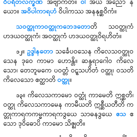
ဝိပရီတလက္ခဏံ
အဗျာကတံ။
ဝါ
အယံ အညော န
ယော။
အဝိပါကာရဟံ
ဝိပါကဿ အနနုစ္ဆဝိကံ။
သဝတ္ထုကာဝတ္ထုကဘေဒတော
တိ သဝတ္ထုကံ
ဟဒယဝတ္ထုကံ၊ အဝတ္ထုကံ ဟဒယဝတ္ထုဝိရဟိတံ။
။
ဥဒ္ဒါနတော
သင်္ခေပဝသေန ကိလေသဝတ္ထုဝ
၁၂
သေန ဒုဝေ ကာမာ ဟောန္တိ။ ဆန္ဒရာဂေါဝ ကိလေ
သော၊ တေဘူမကေ ပဝတ္တံ ဝဋ္ဋသဟိတံ ဝတ္ထု၊ ဝသတိ
ကိလေသော ဧတ္ထာတိ
ဝတ္ထု
။
။ ကိလေသကာမော ဝတ္ထုံ ကာမေတိ ဣစ္ဆတိ၊
၁၃
ဝတ္ထု ကိလေသကာမေန ကာမီယတိ ဣစ္ဆီယတီတိ က
တ္တုကာရကကမ္မကာရကဒွယေ သာဓနဒွယေ
ဧသ
ဧ
သော ဒုဝိဓောပိ ကာမော သိဇ္ဈတိ။