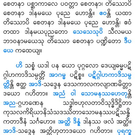
စေတနာ ပစ္ဆာကာလေ ပဝတ္တာ စေတနာ၊ တိဿောပိ
စေတနာ ဒါနမယေ ပုညေ ဟောန္တိ။
ဧဝ
န္တိ ယထာ
တိဿောပိ စေတနာ ဒါနမယေ ပုညေ ဟောန္တိ၊ ဧဝံ
တထာ ဒါနမယပုညတော
သေသေသုပိ
သီလမယ
ဘာဝနာမယေသု တိဿော စေတနာ ပဏ္ဍိတော
ဒီပ
ယေ
ကထေယျ။
ဟိ
သစ္စံ ယဒါ ပန ယော ပုဂ္ဂလော ဒေယျဓမ္မပဋိ
ဂ္ဂါဟကာဒိသမ္ပတ္တိံ
အာဂမ္မ
ပဋိစ္စ။
ပဋိဂ္ဂါဟကာဒိသမ္ပ
တ္တိ
န္တိ ဧတ္ထ
အာဒိ
-သဒ္ဒေန ဒေသကာလကလျာဏမိတ္တာ
ဒယော ဂဟိတာ။
အညံ ဝါ သောမနဿဟေတု
န္တိ
အည
-ဂ္ဂဟဏေန သဒ္ဓါဗဟုလတာဝိသုဒ္ဓိဒိဋ္ဌိတာ
ကုသလကိရိယာနိသံသဒဿိတာသောမနဿပဋိသန္ဓိ
ကတာဒီနံ သင်္ဂဟော။
အတ္ထိ ဒိန္နံ
ဒါနဿ ဖလံ အတ္ထိ။
အာဒိ
-သဒ္ဒေန
အတ္ထိဟုတာဒယော ဂဟိတာ။
ပုရက္ခ