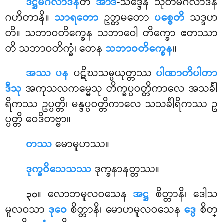
ဒိဋ္ဌမင်္ဂလာဒီနီ
တိ
အာဒိ
-သဒ္ဒေန သုတမင်္ဂလာဒီနိ
ဂဟိတာနိ။
သာရတော
ဥတ္တမတော
ပစ္စေတိ
သဒ္ဒဟ
တိ။ သဘာဝတိက္ခေန သဘာဝေါ တိက္ခော ဧတဿာ
တိ သဘာဝတိက္ခံ၊ တေန
သဘာဝတိက္ခေန
။
အဿ
ပန
ပဋိဃသမ္ပယုတ္တဿ
ပါဏာတိပါတာ
ဒီသု
အကုသလကမ္မေသု တိက္ခပ္ပဝတ္တိကာလေ အသင်္ခါ
ရိကဿ ဥပ္ပတ္တိ၊ မန္ဒပ္ပဝတ္တိကာလေ သသင်္ခါရိကဿ ဥ
ပ္ပတ္တိ ဝေဒိတဗ္ဗာ။
တဿ
မောမူဟဿ။
ဒုက္ခဝိသေသဿ
ဒုက္ခနာနတ္တဿ။
။ လောဘမူလဝသေန
အဋ္ဌ
စိတ္တာနိ၊ ဒေါသ
၃၀
မူလဝသာ
ဒုဝေ
စိတ္တာနိ၊ မောဟမူလဝသေန
ဒွေ
စိတ္