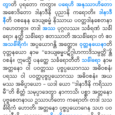
တွာ
တိ ပုရတော ကတွာ။
ပရေဟိ အနုဿာဟိတော
အစောဒိတော ဒါနာဒီနိ ပုညာနိ
ကရောတိ။
ဒါနာဒီ
နီ
တိ ဝစနေန ဒေယျဓမ္မံ နိဿာယ ပဝတ္တဒါနစေတနာ
ဂဟေတဗ္ဗာ။ တဒါ
အဿ
ပုဂ္ဂလဿ။ သင်္ခရဏံ သင်္ခါ
ရော၊ နတ္ထိ သင်္ခါရော ဧတဿာတိ အသင်္ခါရော၊ တံ ဧဝ
အသင်္ခါရိကံ၊
အပ္ပယောဂန္တိ အတ္ထော။
ဝုတ္တနယေနာ
တိ
ဝုတ္တနယော နာမ ‘‘ဒေယျဓမ္မပဋိဂ္ဂါဟကာဒိသမ္ပတ္တိ’’န္တိ
ဝစနံ။ ဣမသ္မိံ ပနတ္ထေ သင်္ခရောတီတိ
သင်္ခါရော
နာမ
အတ္တနော ဝါ ပဝတ္တဿ ပုဗ္ဗပ္ပယောဂဿ အဓိဝစနံ၊
ပရဿ ဝါ ပဝတ္တပုဗ္ဗပ္ပယောဂဿ အဓိဝစနံ။ အယ
မဿ အဓိပ္ပာယော – ယဒါ ယော ‘‘ဒါနာဒီနိ ကရိဿာ
မီ’’တိ စိတ္တံ သမုပ္ပာဒေတွာ နာကာသိ၊ ပစ္ဆာ အတ္တနော
ပုဗ္ဗစေတနာယ ဥဿာဟိတော ကရောတိ၊ တဒါ သသ
င်္ခါရိကံ ဟောတိ၊ အတ္တနော ပုဗ္ဗပ္ပယောဂေန သဟ ပဝ