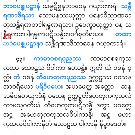
ဘာဝပစ္စုပဋ္ဌာနံ
သမ္ပဋိစ္ဆနဘာဝေန ဂယှာကာရံ။
သန္တီ
ရဏာဒိရသာ
သောမနဿယုတ္တာ မနောဝိညာဏဓာ
တုသန္တီရဏတဒါရမ္မဏရသာ၊ ဥပေက္ခာယုတ္တာ ပန သ
န္တီရဏတဒါရမ္မဏပဋိသန္ဓိဘဝင်္ဂစုတိရသာ၊
တထာ
📜
ဘာဝပစ္စုပဋ္ဌာနာ
သန္တီရဏာဒိဘာဝေန ဂယှာကာရံ။
။
ကာမာဝစရပုညဿ
ကာမာဝစရကုသ
၄၃
လဿ သောဠသ ဝိပါကာ ဟောန္တိ။ ဣတိ ယံ ဝစနံ ဝု
တ္တံ၊
တံ
ဝစနံ
တိဟေတုကပုညဿ
ဥက္ကဋ္ဌဿ ဝသေန
အာစရိယော
ပရိဒီပယေ
။ အယမေတ္ထ အတ္ထော – ဆန္
ဒာဓိပတေယျာဒီနံ ဝသေန ဥက္ကဋ္ဌတိဟေတုကကုသလံ
ကာမသုဂတိယံ တိဟေတုကပဋိသန္ဓိံ ဒတွာ ပဝတ္တေ
အဋ္ဌ အဟေတုကကုသလဝိပါကာနိ၊ အဋ္ဌ မဟာ
ကုသလဝိပါကာနီတိ သောဠသ ပါကာနိ နိပ္ဖာဒေတိ။