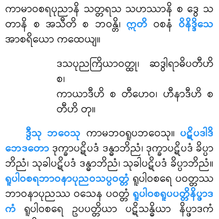
ကာမာဝစရပုညာနိ သတ္တရသ သဟဿာနိ စ ဒွေ သ
တာနိ စ အသီတိ စ ဘဝန္တိ၊
ဣတိ
ဝစနံ
ဝိနိဒ္ဒိသေ
အာစရိယော ကထေယျ။
ဒသပုညကြိယာဝတ္ထု၊ ဆဒွါရာဓိပတီဟိ
စ၊
ကာယာဒီဟိ စ တီဟေဝ၊ ဟီနာဒီဟိ စ
တီဟိ တု။
ဒွီသု
ဘဝေသု
ကာမဘဝရူပဘဝေသု။
ပဋိပဒါဒိ
ဘေဒတော
ဒုက္ခာပဋိပဒံ ဒန္ဓာဘိညံ၊ ဒုက္ခာပဋိပဒံ ခိပ္ပာ
ဘိညံ၊ သုခါပဋိပဒံ ဒန္ဓာဘိညံ၊ သုခါပဋိပဒံ ခိပ္ပာဘိညံ။
ရူပါဝစရဘာဝနာပုညဝသပ္ပဝတ္တံ
ရူပါဝစရေ ပဝတ္တဿ
ဘာဝနာပုညဿ ဝသေန ပဝတ္တံ
ရူပါဝစရူပပတ္တိနိပ္ဖာဒ
ကံ
ရူပါဝစရေ ဥပပတ္တိယာ ပဋိသန္ဓိယာ နိပ္ဖာဒကံ