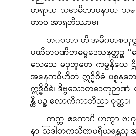
တရာယ သမာဓိဘာဝနာယ သမန္
တာဝ အာရဘိဿာမ။
ဘဂဝတာ ဟိ အဓိဂတစတုတ္ထဇ္
ပဏီတပဏီတဓမ္မဒေသနတ္ထဉ္စ
‘‘
လေသေ မုဒုဘူတေ ကမ္မနိယေ ဌိတေ
အနေကဝိဟိတံ ဣဒ္ဓိဝိဓံ ပစ္စန
ဣဒ္ဓိဝိဓံ၊ ဒိဗ္ဗသောတဓာတုဉာဏ
န္တိ ပဉ္စ လောကိကာဘိညာ ဝုတ္တာ။
တတ္ထ
ဧကောပိ ဟုတွာ ဗဟု
နာ ဩဒါတကသိဏပရိယန္တေသု အဋ္ဌ