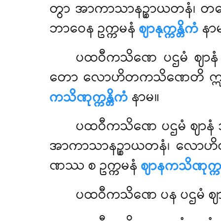
တွာ အာကာသာနဉ္စာယတနံ၊ တတ
ဘာဝေန ဥက္ကမနံ
ဈာနုက္ကန္တိကံ
နာမ
ပထဝီကသိဏေ ပဌမံ ဈာန
တော လောဟိတကသိဏေတိ ဣမိန
ကသိဏုက္ကန္တိကံ
နာမ။
ပထဝီကသိဏေ ပဌမံ ဈာနံ
အာကာသာနဉ္စာယတနံ၊ လောဟ
ဏဿ စ ဥက္ကမနံ
ဈာနကသိဏုက္ကန္
ပထဝီကသိဏေ ပန ပဌမံ ဈာန