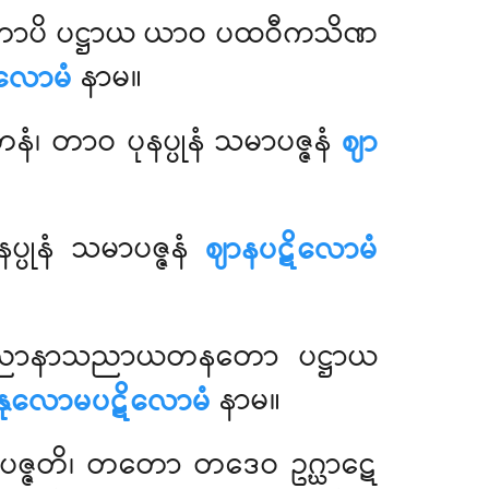
ပိ ပဋ္ဌာယ ယာဝ ပထဝီကသိဏ
လောမံ
နာမ။
တာဝ ပုနပ္ပုနံ သမာပဇ္ဇနံ
ဈာ
္ပုနံ သမာပဇ္ဇနံ
ဈာနပဋိလောမံ
သညာနာသညာယတနတော ပဋ္ဌာယ
နုလောမပဋိလောမံ
နာမ။
ပဇ္ဇတိ၊ တတော တဒေဝ ဥဂ္ဃာဋေ