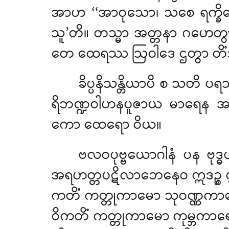
အာဟ ‘‘အာဝုသော၊ သစေ ရက္ခိတ
သူ’တိ။ တသ္မာ အတ္တနာ ဂဟေတွာ 
တေ ထေရဿ ဩဝါဒေ ဌတွာ တိံသသဟ
ခိပ္ပနိသန္တိယာပိ
စ သတိ ပရ
ရိဘဏ္ဍဝါဟနပူဇာယ မာရေန အင
ကော ထေရော ဝိယ။
ဗလဝပုဗ္ဗယောဂါနံ ပန ဗုဒ္ဓ
အရဟတ္တပဋိလာဘေနေဝ ဣဒဉ္စ ဣဒ္
ကတိံ ကတ္တုကာမော သုဝဏ္ဏကာရေ
ဝိကတိံ ကတ္တုကာမော ကုမ္ဘကာရေ