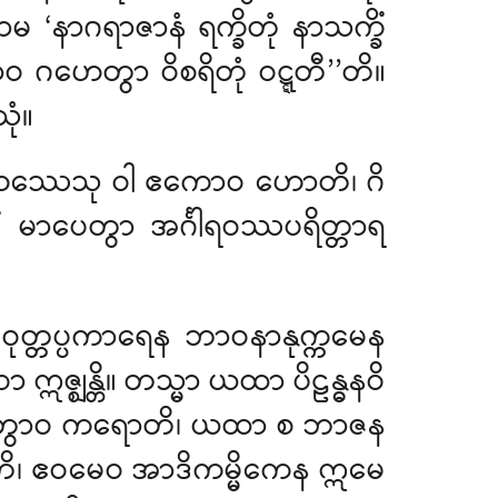
ာဂရာဇာနံ ရက္ခိတုံ နာသက္ခိံ
 ဂဟေတွာ ဝိစရိတုံ ဝဋ္ဋတီ’’တိ။
ုံ။
ဿေသု ဝါ ဧကောဝ ဟောတိ၊ ဂိ
မာပေတွာ အင်္ဂါရဝဿပရိတ္တာရ
ာ ဝုတ္တပ္ပကာရေန ဘာဝနာနုက္ကမေန
ာ ဣဇ္ဈန္တိ။ တသ္မာ ယထာ ပိဠန္ဓနဝိ
ညံ ကတွာဝ ကရောတိ၊ ယထာ စ ဘာဇန
ောတိ၊ ဧဝမေဝ အာဒိကမ္မိကေန ဣမေ