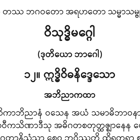
ာ တဿ ဘဂဝတော အရဟတော သမ္မာသမ္ဗု
ဝိသုဒ္ဓိမဂ္ဂေါ
(ဒုတိယော ဘာဂေါ)
၁၂။ ဣဒ္ဓိဝိဓနိဒ္ဒေသော
အဘိညာကထာ
ကာဘိညာနံ ဝသေန အယံ သမာဓိဘာဝနာ 
ထဝီကသိဏာဒီသု အဓိဂတစတုတ္ထဇ္ဈာနေန ယ
ိဂတာနိသံသာ စေဝ ဘဝိဿတိ ထိရတရာ စ