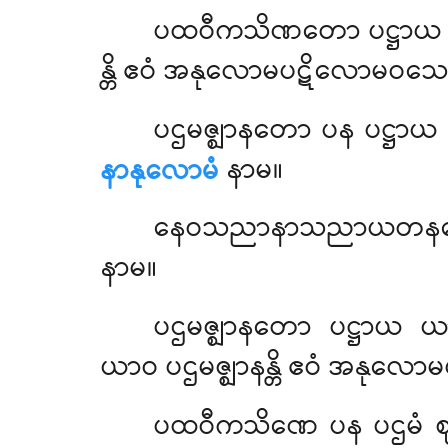
ပထဝီကသိဏတော ပဋ္ဌာယ
န္တိ ဧဝံ အနုလောမပဋိလောမဝသေန 
ပဌမဇ္ဈာနတော ပန ပဋ္ဌာယ
နာနုလောမံ
နာမ။
နေဝသညာနာသညာယတ
နာမ။
ပဌမဇ္ဈာနတော ပဋ္ဌာ
ယာဝ ပဌမဇ္ဈာနန္တိ ဧဝံ အနုလောမ
ပထဝီကသိဏေ ပန ပဌမံ ဈာ