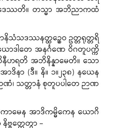
ာဒေဿတိ။ တသ္မာ အဘိညာကထံ
ိသံသဒဿနတ္ထဉ္စေဝ ဥတ္တရုတ္တရိ
ိယောဒါတေ အနင်္ဂဏေ ဝိဂတူပက္ကိ
အဘိနီဟရတိ အဘိနိန္နာမေတိ။ သော
အာဒိနာ (ဒီ။ နိ။ ၁။၂၃၈) နယေန
ိဉာဏံ၊ သတ္တာနံ စုတူပပါတေ ဉာဏ
တုကာမေန အာဒိကမ္မိကေန ယောဂိ
ဗ္ဗတ္တေတွာ –