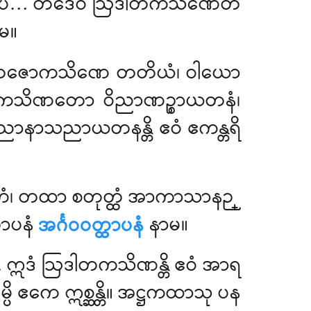
ေ…ပေ… တဒေဝ ဩဒါတကသိဏေတိ
မ။
 တေဇောကသိဏေ တတိယံ၊ ဝါယော
ီတကသိဏတော ဝိညာဏဉ္စာယတနံ
၊
သညာယတနန္တိ ဧဝံ ဧကန္တရိ
ဝင်္ဂိကံ၊ တထာ စတုတ္ထံ အာကာသာနဉ္
ာပနံ
အင်္ဂဝဝတ္ထာပနံ
နာမ။
ဣဒံ ဩဒါတကသိဏန္တိ ဧဝံ အာရ
မ္ပိ ဧကေ ဣစ္ဆန္တိ။ အဋ္ဌကထာသု ပန