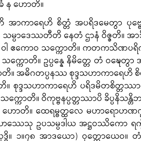
ခံ န ဟောတိ။
ဟိ အာကာရေဟိ စိတ္တံ အပရိဒမေတွာ ပုဗ
နံ သမ္ပာဒေဿတီတိ နေတံ ဌာနံ ဝိဇ္ဇတိ။ အာ
ဧကောဝ သက္ကောတိ။ ကတကသိဏပရိကမ္မဿ 
ာတိ။ ဥပ္ပန္နေ နိမိတ္တေ တံ ဝဍ္ဎေတွ
။ အဓိဂတပ္ပနဿ စုဒ္ဒသဟာကာရေဟိ စိ
စုဒ္ဒသဟာကာရေဟိ ပရိဒမိတစိတ္တဿာပိ ဣ
ာတိ။ ဝိကုဗ္ဗနပ္ပတ္တဿာပိ ခိပ္ပနိသန
တီ ဟောတိ။ ထေရမ္ဗတ္ထလေ မဟာရောဟဏဂုတ
္တသဟဿေသု ဥပသမ္ပဒါယ အဋ္ဌဝဿိကော ရ
သုဒ္ဓိ။ ၁။၇၈ အာဒယော) ဝုတ္တောယေဝ။ 