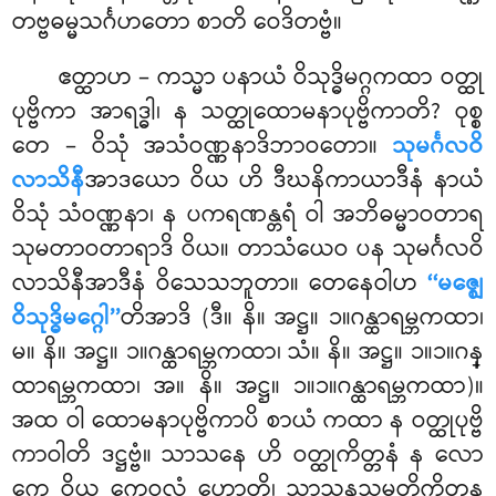
တဗ္ဗဓမ္မသင်္ဂဟတော စာတိ ဝေဒိတဗ္ဗံ။
ဧတ္ထာဟ – ကသ္မာ ပနာယံ ဝိသုဒ္ဓိမဂ္ဂကထာ ဝတ္ထု
ပုဗ္ဗိကာ အာရဒ္ဓါ၊ န သတ္ထုထောမနာပုဗ္ဗိကာတိ? ဝုစ္စ
တေ – ဝိသုံ အသံဝဏ္ဏနာဒိဘာဝတော။
သုမင်္ဂလဝိ
လာသိနီ
အာဒယော ဝိယ ဟိ ဒီဃနိကာယာဒီနံ နာယံ
ဝိသုံ သံဝဏ္ဏနာ၊ န ပကရဏန္တရံ ဝါ အဘိဓမ္မာဝတာရ
သုမတာဝတာရာဒိ ဝိယ။ တာသံယေဝ ပန သုမင်္ဂလဝိ
လာသိနီအာဒီနံ ဝိသေသဘူတာ။ တေနေဝါဟ
‘‘မဇ္ဈေ
ဝိသုဒ္ဓိမဂ္ဂေါ’’
တိအာဒိ (ဒီ။ နိ။ အဋ္ဌ။ ၁။ဂန္ထာရမ္ဘကထာ၊
မ။ နိ။ အဋ္ဌ။ ၁။ဂန္ထာရမ္ဘကထာ၊ သံ။ နိ။ အဋ္ဌ။ ၁။၁။ဂန္
ထာရမ္ဘကထာ၊ အ။ နိ။ အဋ္ဌ။ ၁။၁။ဂန္ထာရမ္ဘကထာ)။
အထ ဝါ ထောမနာပုဗ္ဗိကာပိ စာယံ ကထာ န ဝတ္ထုပုဗ္ဗိ
ကာဝါတိ ဒဋ္ဌဗ္ဗံ။ သာသနေ ဟိ ဝတ္ထုကိတ္တနံ န လော
ကေ ဝိယ ကေဝလံ ဟောတိ၊ သာသနသမ္ပတ္တိကိတ္တန