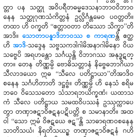
တ္တာ ပန သတ္ထု အဝိပရီတဓမ္မဒေသနာဘာဝဝိဘာဝ
နေန သတ္ထုဂုဏသံကိတ္တနံ ဥလ္လိင်္ဂန္တမေဝ ပဝတ္တတိ။
တထာ ဟိ ဝက္ခတိ ‘‘ဧတ္တာဝတာ တိဿော သိက္ခာ’’တိ
အာဒိ။
သောတာပန္နာဒိဘာဝဿ စ ကာရဏ
န္တိ ဧတ္ထ
ဟိ
အာဒိ
-သဒ္ဒေန သဗ္ဗသကဒါဂါမိအနာဂါမိနော
ဝိယ
သဗ္ဗေပိ အရဟန္တော သင်္ဂယှန္တိ ဝိဘာဂဿ အနုဒ္ဓဋတ္
တာ။ တေန တိဏ္ဏမ္ပိ ဗောဓိသတ္တာနံ နိဗ္ဗေဓဘာဂိယာ
သီလာဒယော ဣဓ ‘‘သီလေ ပတိဋ္ဌာယာ’’တိအာဒိဝ
စနေန သင်္ဂဟိတာတိ ဒဋ္ဌဗ္ဗံ။ တိဏ္ဏမ္ပိ ဟိ နေသံ စရိမ
ဘဝေ ဝိသေသတော သံသာရဘယိက္ခဏံ၊ ယထာသ
ကံ သီလေ ပတိဋ္ဌာယ သမထဝိပဿနံ ဥဿုက္ကာပေ
တွာ တဏှာဇဋာဝိဇဋနပဋိပတ္တိ စ သမာနာတိ။ အထ
ဝါ ‘‘သော ဣမံ ဝိဇဋယေ ဇဋ’’န္တိ သာဓာရဏဝစနေန
သာတိသယံ၊ နိရတိသယဉ္စ တဏှာဇဋာဝိဇဋနံ ဂဟိ