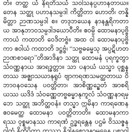
တံ။ တတ္ထ ယံ နိရတိသယံ သဝါသနပ္ပဟာနတာယ။
တေန သတ္ထု ပဟာနသမ္ပဒါ ကိတ္တိတာ ဟောတိ၊ တန္နိ
မိတ္တာ ဉာဏသမ္ပဒါ စ။ တဒုဘယေန နာနန္တရိကတာ
ယ အာနုဘာဝသမ္ပဒါဒယောပီတိ။ ဧဝမ္ပိ ထောမနာပုဗ္ဗိ
ကာယံ ကထာတိ ဝေဒိတဗ္ဗံ။ အထ ဝါ ထောမနာပုဗ္ဗိ
ကာ ဧဝါယံ ကထာတိ ဒဋ္ဌဗ္ဗံ၊ ‘‘သဗ္ဗဓမ္မေသု အပ္ပဋိဟတ
ဉာဏစာရော’’တိအာဒိနာ သတ္ထု ထောမနံ ပုရက္ခတွာ
သံဝဏ္ဏနာယ အာရဒ္ဓတ္တာ။ သာ ပနာယံ ယသ္မာ ပုစ္ဆန္
တဿ အဇ္ဈာသယာနုရူပံ ဗျာကရဏသမတ္ထတာယ ဝိ
ဘာဝနဝသေန ပဝတ္တိတာ၊ အာစိဏ္ဏဉ္စေတံ အာစရိ
ယဿ ယဒိဒံ သံဝဏ္ဏေတဗ္ဗဓမ္မာနုကူလံ သံဝဏ္ဏနာရမ္
ဘေ သတ္ထု အဘိတ္ထဝနံ။ တသ္မာ
ဣမိနာ ကာရဏေန
ဧဝမေတ္ထ ထောမနာ ပဝတ္တိတာတိ။ ထောမနာကာ
ရဿ ဝုစ္စမာနဿ ကာရဏံ ဥဒ္ဓရန္တေန ပဌမံ ဝိဿဇ္ဇန
ဂါထံ နိက္ခိပိတွာ တဿာ နိဒါနစောဒနာမုခေန ပုစ္ဆာဂါ