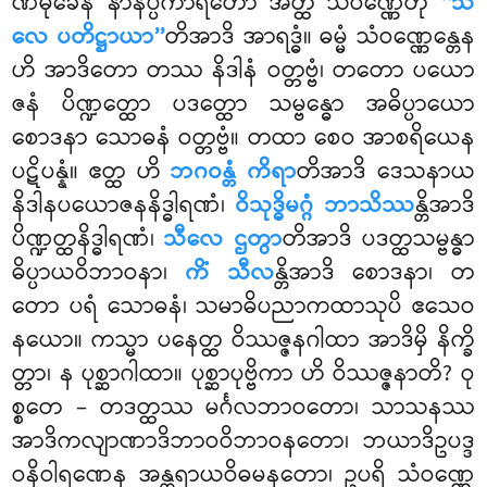
ဏမုခေန နာနပ္ပကာရတော အတ္ထံ သံဝဏ္ဏေတုံ
‘‘သီ
လေ ပတိဋ္ဌာယာ’’
တိအာဒိ အာရဒ္ဓံ။ ဓမ္မံ သံဝဏ္ဏေန္တေန
ဟိ အာဒိတော တဿ နိဒါနံ ဝတ္တဗ္ဗံ၊ တတော ပယော
ဇနံ ပိဏ္ဍတ္ထော ပဒတ္ထော သမ္ဗန္ဓော အဓိပ္ပာယော
စောဒနာ သောဓနံ ဝတ္တဗ္ဗံ။ တထာ စေဝ အာစရိယေန
ပဋိပန္နံ။ ဧတ္ထ ဟိ
ဘဂဝန္တံ ကိရာ
တိအာဒိ ဒေသနာယ
နိဒါနပယောဇနနိဒ္ဓါရဏံ၊
ဝိသုဒ္ဓိမဂ္ဂံ ဘာသိဿ
န္တိအာဒိ
ပိဏ္ဍတ္ထနိဒ္ဓါရဏံ
၊
သီလေ ဌတွာ
တိအာဒိ ပဒတ္ထသမ္ဗန္ဓာ
ဓိပ္ပာယဝိဘာဝနာ၊
ကိံ သီလ
န္တိအာဒိ စောဒနာ၊ တ
တော ပရံ သောဓနံ၊ သမာဓိပညာကထာသုပိ ဧသေဝ
နယော။ ကသ္မာ ပနေတ္ထ ဝိဿဇ္ဇနဂါထာ အာဒိမှိ နိက္ခိ
တ္တာ၊ န ပုစ္ဆာဂါထာ။ ပုစ္ဆာပုဗ္ဗိကာ ဟိ ဝိဿဇ္ဇနာတိ? ဝု
စ္စတေ – တဒတ္ထဿ မင်္ဂလဘာဝတော၊ သာသနဿ
အာဒိကလျာဏာဒိဘာဝဝိဘာဝနတော၊ ဘယာဒိဥပဒ္ဒ
ဝနိဝါရဏေန အန္တရာယဝိဓမနတော၊ ဥပရိ သံဝဏ္ဏေ