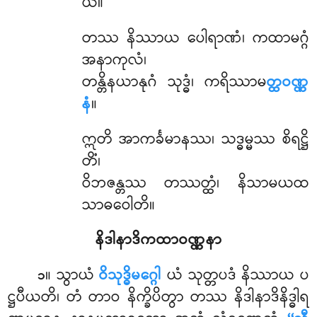
ယံ။
တဿ
နိဿာယ ပေါရာဏံ၊ ကထာမဂ္ဂံ
အနာကုလံ၊
တန္တိနယာနုဂံ သုဒ္ဓံ၊ ကရိဿာမ
တ္ထဝဏ္ဏ
နံ
။
ဣတိ အာကင်္ခမာနဿ၊ သဒ္ဓမ္မဿ စိရဋ္ဌိ
တိံ၊
ဝိဘဇန္တဿ တဿတ္ထံ၊ နိသာမယထ
သာဓဝေါတိ။
နိဒါနာဒိကထာဝဏ္ဏနာ
။ သွာယံ
ဝိသုဒ္ဓိမဂ္ဂေါ
ယံ သုတ္တပဒံ နိဿာယ ပ
၁
ဋ္ဌပီယတိ၊ တံ တာဝ နိက္ခိပိတွာ တဿ နိဒါနာဒိနိဒ္ဓါရ