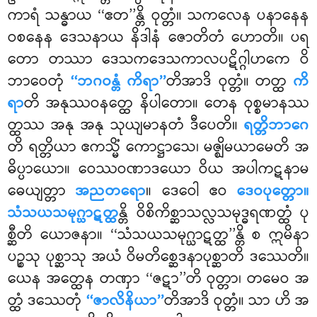
ကာရံ သန္ဓာယ ‘‘ဧတ’’န္တိ ဝုတ္တံ။ သကလေန ပနာနေန
ဝစနေန ဒေသနာယ နိဒါနံ ဇောတိတံ ဟောတိ။ ပရ
တော တဿာ ဒေသကဒေသကာလပဋိဂ္ဂါဟကေ ဝိ
ဘာဝေတုံ
‘‘ဘဂဝန္တံ ကိရာ’’
တိအာဒိ ဝုတ္တံ။ တတ္ထ
ကိ
ရာ
တိ အနုဿဝနတ္ထေ နိပါတော။ တေန ဝုစ္စမာနဿ
တ္ထဿ အနု အနု သုယျမာနတံ ဒီပေတိ။
ရတ္တိဘာဂေ
တိ ရတ္တိယာ ဧကသ္မိံ ကောဋ္ဌာသေ၊ မဇ္ဈိမယာမေတိ အ
ဓိပ္ပာယော။ ဝေဿဝဏာဒယော ဝိယ အပါကဋနာမ
ဓေယျတ္တာ
အညတရော
။ ဒေဝေါ ဧဝ
ဒေဝပုတ္တော။
သံသယသမုဂ္ဃာဋတ္ထ
န္တိ ဝိစိကိစ္ဆာသလ္လသမုဒ္ဓရဏတ္ထံ ပု
စ္ဆီတိ ယောဇနာ။ ‘‘သံသယသမုဂ္ဃာဋတ္ထ’’န္တိ စ ဣမိနာ
ပဉ္စသု ပုစ္ဆာသု အယံ ဝိမတိစ္ဆေဒနာပုစ္ဆာတိ ဒဿေတိ။
ယေန အတ္ထေန တဏှာ ‘‘ဇဋာ’’တိ ဝုတ္တာ၊ တမေဝ အ
တ္ထံ ဒဿေတုံ
‘‘ဇာလိနိယာ’’
တိအာဒိ ဝုတ္တံ။ သာ ဟိ အ