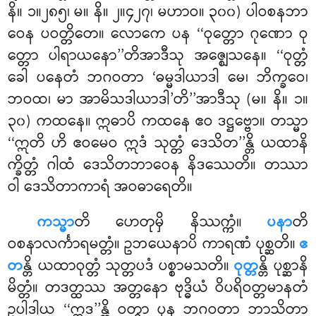
နိ။ ၁။၂၈၅၊ မ။ နိ။ ၂။၄၂၇၊ မဟာဝ။ ၃၀၀) ပါဝစနဘာ
ဝေန ပဝတ္တိတေ။ လောကေ ပန ‘‘ဝုတ္တော ဂုဏော ဝု
တ္တော ပါရာယနော’’တိအာဒီသု အဇ္ဈေသနေ။ ‘‘ဝုတ္တံ
ခေါ
ပနေတံ ဘဂဝတာ ‘ဓမ္မဒါယာဒါ မေ၊ ဘိက္ခဝေ၊
ဘဝထ၊ မာ အာမိသဒါယာဒါ’တိ’’အာဒီသု (မ။ နိ။ ၁။
၃၀) ကထနေ။ ဣဓာပိ ကထနေ ဧဝ ဒဋ္ဌဗ္ဗော။ တသ္မာ
‘‘ဣတိ ဟိ ဧဝမေဝ ဣဒံ သုတ္တံ ဒေသိတ’’န္တိ ယထာနိ
က္ခိတ္တံ ဂါထံ ဒေသိတဘာဝေန နိဒဿေတိ။ တဿာ
ဝါ ဒေသိတာကာရံ အဝဓာရေတိ။
ကသ္မာ
တိ ဟေတုမှိ နိဿက္ကံ။
ပနာ
တိ
ဝစနာလင်္ကာရမတ္တံ။ ဥဘယေနာပိ ကာရဏံ ပုစ္ဆတိ။
ဧ
တ
န္တိ ယထာဝုတ္တံ သုတ္တပဒံ ပစ္စာမသတိ။
ဝုတ္တ
န္တိ ပုစ္ဆာနိ
မိတ္တံ။ တဒတ္ထဿ အတ္တနော ဗုဒ္ဓိယံ ဝိပရိဝတ္တမာနတံ
ဥပါဒါယ ‘‘ဣဒ’’န္တိ ဝတွာ ပုန ဘဂဝတာ ဘာသိတာ