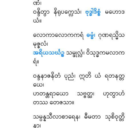
ဏံ၊
ဝန္ဒိတွာ နိရုပက္လေသံ၊
ဗုဒ္ဓါဒိစ္စံ
မဟောဒ
ယံ။
လောကာလောကကရံ
ဓမ္မံ၊
ဂုဏရသ္မိသ
မုဇ္ဇလံ၊
အရိယသင်္ဃဉ္စ
သမ္ဖုလ္လံ၊ ဝိသုဒ္ဓကမလာက
ရံ။
ဝန္ဒနာဇနိတံ
ပုညံ၊ ဣတိ ယံ ရတနတ္တ
ယေ၊
ဟတန္တရာယော သဗ္ဗတ္ထ၊ ဟုတွာဟံ
တဿ တေဇသာ။
သမ္ပန္နသီလာစာရေန၊ ဓီမတာ သုစိဝုတ္တိ
နာ၊