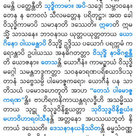
မေန္တိ ပတ္ထေန္တီတိ
သုဒ္ဓိကာမာ။ အပိ
-သဒ္ဒေါ သမ္ဘာဝနေ။
တေန န ကေဝလံ သီလမတ္တေန ပရိတုဋ္ဌာ၊ အထ ခေါ
ဝိသုဒ္ဓိကာမာပိ သမာနာတိ ဒဿေတိ။
ဣဓာ
တိ ဣမ
သ္မိံ သာသနေ။ ဘာဝနာယ ယုတ္တပယုတ္တတာယ
ယော
ဂိနော ဝါယမန္တာပိ
ဝိသုဒ္ဓိံ
ဥဒ္ဒိဿ ပယောဂံ ပရက္ကမံ က
ရောန္တာပိ ဥပါယဿ အနဓိဂတတ္တာ
ဝိသုဒ္ဓိံ နာဓိဂစ္ဆန္တီ
တိ ယောဇနာ။
တေသ
န္တိ ယောဂီနံ။ ကာမဉ္စာယံ ဝိသုဒ္ဓိ
မဂ္ဂေါ သမန္တဘဒ္ဒကတ္တာ သဝနဓာရဏပရိစယာဒိပသု
တာနံ သဗ္ဗေသမ္ပိ ပါမောဇ္ဇကရော၊ ယောဂီနံ ပန သာ
တိသယံ ပမောဒဟေတူတိ အာဟ
‘‘တေသံ ပါမောဇ္ဇ
ကရဏ’’
န္တိ။ ဗာဟိရကနိကာယန္တရလဒ္ဓီဟိ အသမ္မိဿ
တာယ သုဋ္ဌု ဝိသုဒ္ဓဝိနိစ္ဆယတ္တာ
သုဝိသုဒ္ဓဝိနိစ္ဆယံ။
မဟာဝိဟာရဝါသီန
န္တိ အတ္တနော အပဿယဘူတံ နိ
ကာယံ ဒဿေတိ
။
ဒေသနာနယနိဿိတ
န္တိ ဓမ္မသံဝဏ္ဏ