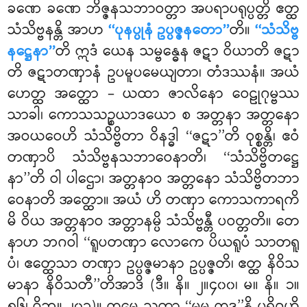
ခဏေ ခဏေ ဘိဇ္ဇနသဘာဝတ္တာ အပရာပရုပ္ပတ္တိ ဧတ္ထ
သံသိဗ္ဗနန္တိ အာဟ
‘‘ပုနပ္ပုနံ ဥပ္ပဇ္ဇနတော’’
တိ။
‘‘သံသိဗ္ဗ
နဋ္ဌေနာ’’
တိ ဣဒံ ယေန သမ္ဗန္ဓေန ဇဋာ ဝိယာတိ ဇဋာ
တိ
ဇဋာတဏှာနံ ဥပမူပမေယျတာ၊ တံဒဿနံ။ အယံ
ဟေတ္ထ အတ္ထော – ယထာ ဇာလိနော ဝေဠုဂုမ္ဗဿ
သာခါ၊ ကောသသဉ္စယာဒယော စ အတ္တနာ အတ္တနော
အဝယဝေဟိ သံသိဗ္ဗိတာ ဝိနဒ္ဓါ ‘‘ဇဋာ’’တိ ဝုစ္စန္တိ၊ ဧဝံ
တဏှာပိ သံသိဗ္ဗနသဘာဝေနာတိ၊ ‘‘သံသိဗ္ဗိတဋ္ဌေ
နာ’’တိ ဝါ ပါဌော၊ အတ္တနာဝ အတ္တနော သံသိဗ္ဗိတဘာ
ဝေနာတိ အတ္ထော။ အယံ ဟိ တဏှာ ကောသကာရကိ
မိ ဝိယ အတ္တနာဝ အတ္တာနမ္ပိ သံသိဗ္ဗန္တီ ပဝတ္တတိ။ တေ
နာဟ ဘဂဝါ ‘‘ရူပတဏှာ လောကေ ပိယရူပံ သာတရူ
ပံ၊ ဧတ္ထေသာ တဏှာ ဥပ္ပဇ္ဇမာနာ ဥပ္ပဇ္ဇတိ၊ ဧတ္ထ နိဝိသ
မာနာ နိဝိသတီ’’တိအာဒိ (ဒီ။ နိ။ ၂။၄၀၀၊ မ။ နိ။ ၁။
၈၆၊ ဝိဘ။ ၂၀၃)။ ဣမေ သတ္တာ ‘‘မမ ဣဒ’’န္တိ ပရိဂ္ဂဟိ