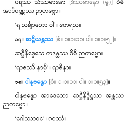
ပရဿ သိဿမာနော
[ဒိဿမာနော (မူ)]
ဝိဓိ
အာဒိဝဏ္ဏဿ ဉာတဗ္ဗော။
‘ရ
သင်္ချာတော ဝါ’။ တေရသ။
။
ဆဋ္ဌိယန္တဿ
[စံ။ ၁။၁။၁၀၊ ပါ။ ၁။၁။၅၂]
။
၁၇
ဆဋ္ဌီနိဒ္ဒေသေ တဒန္တဿ ဝိဓိ ဉာတဗ္ဗော။
‘ရာဇဿိ နာမှိ’။ ရာဇိနာ။
။
ငါနုဗန္ဓော
[စံ။ ၁။၁။၁၁၊ ပါ။ ၁။၁။၅၃]
။
၁၈
ငါနုဗန္ဓော အာဒေသော ဆဋ္ဌီနိဒ္ဒိဋ္ဌဿ အန္တဿ
ဉာတဗ္ဗော။
‘ဂေါဿာဝင’။ ဂဝဿံ။