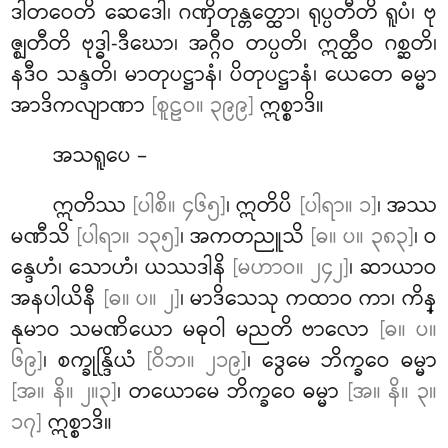
ဒါတဝေတိ ဆေဒေါ၊ ဂဏှိတုန္တတ္ထော၊ ရုပ္ပတီတိ ရူပံ၊ ဗု
ဇ္ဈတီတိ ဗုဒ္ဓါ-ဒီဃော၊ အဂ္ဂီဝ တပ္ပတိ၊ ဣတ္ထီဝ ဂစ္ဆတိ၊
နဒီဝ သန္ဒတိ၊ မာတုပဋ္ဌာနံ၊ ပိတုပဋ္ဌာနံ၊ ယေတေ ဓမ္မာ
အာဒိကလျာဏာ
[စူဠဝ။ ၃၉၉]
ဣစ္စာဒိ။
အသရူပေ –
ဣတိဿ
[ပါစိ။ ၄၆၅]
၊ ဣတိပိ
[ပါရာ။ ၁]
၊ အဿ
မဏီသိ
[ပါရာ။ ၁၃၅]
၊ အကတညူသိ
[ဓ။ ပ။ ၃၈၃]
၊ ဝ
န္ဒေဟံ၊ သောဟံ၊ ယဿဒါနိ
[မဟာဝ။ ၂၄၂]
၊ ဆာယာဝ
အနပါယိနီ
[ဓ။ ပ။ ၂]
၊ မာဒိသေသု ကထာဝ ကာ၊ ကိန္
နုမာဝ သမဏိယော မဓုဝါ မညတိ ဗာလော
[ဓ။ ပ။
၆၉]
၊ စက္ခုန္ဒြိယံ
[ဝိဘ။ ၂၁၉]
၊ ဒွေမေ ဘိက္ခဝေ ဓမ္မာ
[အ။ နိ။ ၂။၃]
၊ တယောမေ ဘိက္ခဝေ ဓမ္မာ
[အ။ နိ။ ၃။
၁၇]
ဣစ္စာဒိ။