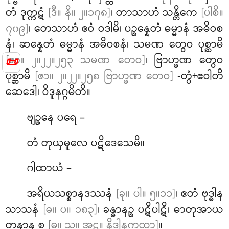
တံ ဒုက္ကဋံ
[ဒီ။ နိ။ ၂။၁၇၈]
၊ တာသာဟံ သန္တိကေ
[ပါစိ။
၇၀၉]
၊ တေသာဟံ ဧဝံ ဝဒါမိ၊ ပဉ္စန္နေတံ ဓမ္မာနံ အဓိဝစ
နံ၊ ဆန္နေတံ ဓမ္မာနံ အဓိဝစနံ၊ သမဏ တွေဝ ပုစ္ဆာမိ
[ဇာ။ ၂။၂၂။၂၅၃ သမဏ တေဝ]
၊ ဗြာဟ္မဏ တွေဝ
📜
ပုစ္ဆာမိ
[ဇာ။ ၂။၂၂။၂၅၈ ဗြာဟ္မဏ တေဝ]
-တွံ+ဧဝါတိ
ဆေဒေါ၊ ဝိဒူနဂ္ဂမိတိ။
ဗျဉ္ဇနေ ပရေ –
တံ တုယှမူလေ ပဋိဒေသေမိ။
ဂါထာယံ –
အရိယသစ္စာနဒဿနံ
[ခု။ ပါ။ ၅။၁၁]
၊ ဧတံ ဗုဒ္ဓါန
သာသနံ
[ဓ။ ပ။ ၁၈၃]
၊ ခန္ဓာနဉ္စ ပဋိပါဋိ၊ ဓာတုအာယ
တနာန စ
[ဓ။ သ။ အဋ္ဌ။ နိဒါနကထာ]
။