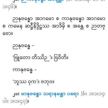
၁။၄၆]
။
ဉာနုဗန္ဓော အာဂမော စ ကာနုဗန္ဓော အာဂမော
စ ကမေန ဆဋ္ဌီနိဒ္ဒိဋ္ဌဿ အာဒိမှိ စ အန္တေ စ ဉာတဗ္
ဗော။
ဉာနုဗန္ဓေ –
‘ဗြူတော တိဿိဉ’။ ဗြဝိတိ။
ကာနုဗန္ဓေ
–
‘ဘူဿ ဝုက’။ ဗဘုဝ။
။
မာနုဗန္ဓော သရာနမန္တာ ပရော
[စံ။ ၁။၁။၁၄၊
၂၁
ပါ။ ၁။၁။၄၇]
။