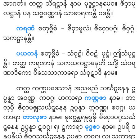
အာဂတံ။ တတ္ထ သိရဋ္ဌာနံ နာမ မုဒ္ဓဋ္ဌာနမေဝ။ ဇိဝှာမူ
လဋ္ဌာနံ ပန သဗ္ဗဝဏ္ဏာနံ သာဓာရဏန္တိ ဝဒန္တိ။
ကရဏံ
စတုဗ္ဗိဓံ – ဇိဝှာမူလံ၊ ဇိဝှောပဂ္ဂံ၊ ဇိဝှဂ္ဂံ၊
သကဋ္ဌာနန္တိ။
ပယတနံ
စတုဗ္ဗိဓံ – သံဝုဋံ၊ ဝိဝဋံ၊ ဖုဋ္ဌံ၊ ဤသံဖုဋ္ဌ
န္တိ။ တတ္ထ ကရဏာနံ သကသကဋ္ဌာနေဟိ သဒ္ဓိံ သံဝရ
ဏာဒိကော ဝိသေသာကာရော သံဝုဋာဒိ နာမ။
တတ္ထ ကဏ္ဌပဒေသာနံ အညမညံ သင်္ဃဋ္ဋနေန ဥ
ပ္ပန္နာ အဝဏ္ဏ၊ ကဝဂ္ဂ၊ ဟကာရာ
ကဏ္ဌဇာ
နာမ။ တာ
လုမှိ ဇိဝှာမဇ္ဈသင်္ဃဋ္ဋနေန ဥပ္ပန္နာ ဣဝဏ္ဏ၊ စဝဂ္ဂ၊ ယ
ကာရာ
တာလုဇာ
နာမ။ မုခဗ္ဘန္တရမုဒ္ဓမှိ
ဇိဝှောပဂ္ဂသင်္ဃ
ဋ္ဋနေန ဥပ္ပန္နာ ဋဝဂ္ဂ၊ ရ၊ ဠကာရာ
မုဒ္ဓဇာ
နာမ။ ဥပရိ ဒ
န္တပန္တိယံ ဇိဝှဂ္ဂသင်္ဃဋ္ဋနေန ဥပ္ပန္နာ တဝဂ္ဂ၊ လ၊ သကာရာ