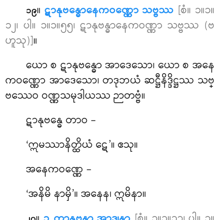
။
ဋာနုဗန္ဓောနေကဝဏ္ဏော သဗ္ဗဿ
[စံ။ ၁။၁။
၁၉
၁၂၊ ပါ။ ၁။၁။၅၅၊ ဋာနုဗန္ဓာနေကဝဏ္ဏာ သဗ္ဗဿ (ဗ
ဟူသု)]
။
ယော စ ဋာနုဗန္ဓော အာဒေသော၊ ယော စ အနေ
ကဝဏ္ဏော အာဒေသော၊ တဒုဘယံ ဆဋ္ဌီနိဒ္ဒိဋ္ဌဿ သဗ္
ဗဿေဝ ဝဏ္ဏသမုဒါယဿ ဉာတဗ္ဗံ။
ဋာနုဗန္ဓေ တာဝ –
‘ဣမဿာနိတ္ထိယံ ဋေ’။ ဧသု။
အနေကဝဏ္ဏေ –
‘အနိမိ နာမှိ’။ အနေန၊ ဣမိနာ။
။
ဉကာနုဗန္ဓာ အာဒျန္တာ
[စံ။ ၁။၁။၁၃၊ ပါ။ ၁။
၂၀