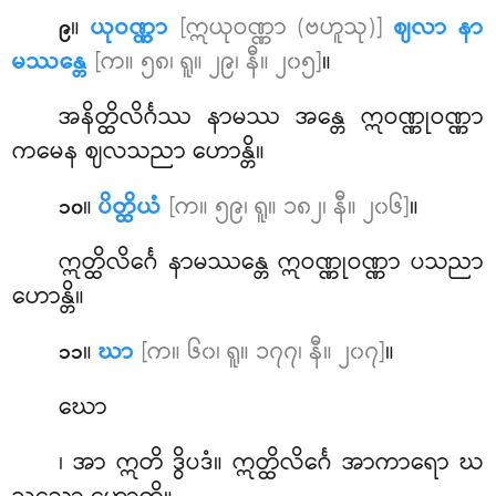
။
ယုဝဏ္ဏာ
[ဣယုဝဏ္ဏာ (ဗဟူသု)]
ဈလာ နာ
၉
မဿန္တေ
[က။ ၅၈၊ ရူ။ ၂၉၊ နီ။ ၂၀၅]
။
အနိတ္ထိလိင်္ဂဿ နာမဿ အန္တေ ဣဝဏ္ဏုဝဏ္ဏာ
ကမေန ဈလသညာ ဟောန္တိ။
။
ပိတ္ထိယံ
[က။ ၅၉၊ ရူ။ ၁၈၂၊ နီ။ ၂၀၆]
။
၁၀
ဣတ္ထိလိင်္ဂေ နာမဿန္တေ ဣဝဏ္ဏုဝဏ္ဏာ ပသညာ
ဟောန္တိ။
။
ဃာ
[က။ ၆၀၊ ရူ။ ၁၇၇၊ နီ။ ၂၀၇]
။
၁၁
ဃော
၊ အာ ဣတိ ဒွိပဒံ။ ဣတ္ထိလိင်္ဂေ အာကာရော ဃ