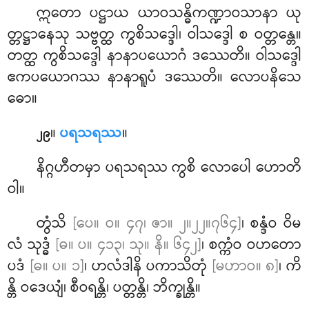
ဣတော ပဋ္ဌာယ ယာဝသန္ဓိကဏ္ဍာဝသာနာ ယု
တ္တဋ္ဌာနေသု သဗ္ဗတ္ထ ကွစိသဒ္ဒေါ၊ ဝါသဒ္ဒေါ စ ဝတ္တန္တေ။
တတ္ထ ကွစိသဒ္ဒေါ နာနာပယောဂံ ဒဿေတိ။ ဝါသဒ္ဒေါ
ဧကပယောဂဿ နာနာရူပံ ဒဿေတိ။ လောပနိသေ
ဓော။
။
ပရသရဿ
။
၂၉
နိဂ္ဂဟီတမှာ ပရသရဿ ကွစိ လောပေါ ဟောတိ
ဝါ။
တွံသိ
[ပေ။ ဝ။ ၄၇၊ ဇာ။ ၂။၂၂။၇၆၄]
၊ စန္ဒံဝ ဝိမ
လံ သုဒ္ဓံ
[ဓ။ ပ။ ၄၁၃၊ သု။ နိ။ ၆၄၂]
၊ စက္ကံဝ ဝဟတော
ပဒံ
[ဓ။ ပ။ ၁]
၊ ဟလံဒါနိ ပကာသိတုံ
[မဟာဝ။ ၈]
၊ ကိ
န္တိ ဝဒေယျံ၊ စီဝရန္တိ၊ ပတ္တန္တိ၊ ဘိက္ခုန္တိ။