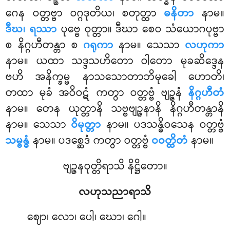
ဂေန ဝတ္တဗ္ဗာ ဝဂ္ဂဒုတိယ၊ စတုတ္ထာ
ဓနိတာ
နာမ။
ဒီဃ၊ ရဿာ
ပုဗ္ဗေ ဝုတ္တာ။ ဒီဃာ စေဝ သံယောဂပုဗ္ဗာ
စ နိဂ္ဂဟီတန္တာ စ
ဂရုကာ
နာမ။ သေသာ
လဟုကာ
နာမ။ ယထာ သဒ္ဒသဟိတော ဝါတော မုခဆိဒ္ဒေန
ဗဟိ အနိက္ခမ္မ နာသသောတာဘိမုခေါ ဟောတိ၊
တထာ မုခံ အဝိဝဋံ ကတွာ ဝတ္တဗ္ဗံ ဗျဉ္ဇနံ
နိဂ္ဂဟီတံ
နာမ။ တေန ယုတ္တာနိ သဗ္ဗဗျဉ္ဇနာနိ နိဂ္ဂဟီတန္တာနိ
နာမ။ သေသာ
ဝိမုတ္တာ
နာမ။ ပဒသန္ဓိဝသေန ဝတ္တဗ္ဗံ
သမ္ဗန္ဓံ
နာမ။ ပဒစ္ဆေဒံ ကတွာ ဝတ္တဗ္ဗံ
ဝဝတ္ထိတံ
နာမ။
ဗျဉ္ဇနဝုတ္တိရာသိ နိဋ္ဌိတော။
လဟုသညာရာသိ
ဈော၊ လော၊ ပေါ၊ ဃော၊ ဂေါ။