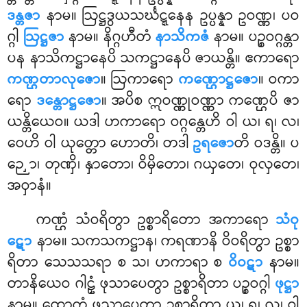
ဒန္တဇာ
နာမ။ ဩဋ္ဌဒွယသင်္ဃဋ္ဋနေန ဥပ္ပန္နာ ဥဝဏ္ဏ၊ ပဝ
ဂ္ဂါ
ဩဋ္ဌဇာ
နာမ။ နိဂ္ဂဟီတံ
နာသိကဇံ
နာမ။ ပဉ္စဝဂ္ဂန္တာ
ပန နာသိကဋ္ဌာနေပိ သကဋ္ဌာနေပိ ဇာယန္တိ။ ဧကာရော
ကဏ္ဌတာလုဇော
။ ဩကာရော
ကဏ္ဌောဋ္ဌဇော
။ ဝကာ
ရော
ဒန္တောဋ္ဌဇော
။ အပိစ ဣဝဏ္ဏုဝဏ္ဏာ ကဏ္ဌေပိ ဇာ
ယန္တိယေဝ။ ယဒါ ဟကာရော ဝဂ္ဂန္တေဟိ ဝါ ယ၊ ရ၊ လ၊
ဝေဟိ ဝါ ယုတ္တော ဟောတိ၊ တဒါ
ဥရဇော
တိ ဝဒန္တိ။ ပ
ဉှော၊ တုဏှိ၊ နှာတော၊ ဝိမှိတော၊ ဂယှတေ၊ ဝုလှတေ၊
အဝှာနံ။
ကဏ္ဌံ သံဝရိတွာ ဥစ္စာရိတော အကာရော
သံဝု
ဋော
နာမ။ သကသကဋ္ဌာန၊ ကရဏာနိ ဝိဝရိတွာ ဥစ္စာ
ရိတာ သေသသရာ စ သ၊ ဟကာရာ စ
ဝိဝဋာ
နာမ။
တာနိယေဝ ဂါဠှံ ဖုသာပေတွာ ဥစ္စာရိတာ ပဉ္စဝဂ္ဂါ
ဖုဋ္ဌာ
နာမ။ ထောကံ ဖုသာပေတွာ ဥစ္စာရိတာ ယ၊ ရ၊ လ၊ ဝါ