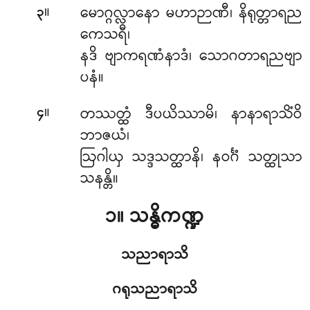
။
မောဂ္ဂလ္လာနော မဟာဉာဏီ၊ နိရုတ္တာရည
၃
ကေသရီ၊
နဒိ ဗျာကရဏံနာဒံ၊ သောဂတာရညဗျာ
ပနံ။
။
တဿတ္ထံ ဒီပယိဿာမိ၊ နာနာရာသိံဝိ
၄
ဘာဇယံ၊
ဩဂါယှ သဒ္ဒသတ္ထာနိ၊ နဝင်္ဂံ သတ္ထုသာ
သနန္တိ။
၁။ သန္ဓိကဏ္ဍ
သညာရာသိ
ဂရုသညာရာသိ