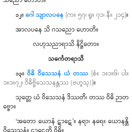
သညော ဟောတိ။
။
ဂေါ သျာလပနေ
[က။ ၅၇၊ ရူ။ ၇၁၊ နီ။ ၂၁၄]
။
၁၂
အာလပနေ သိ ဂသညော ဟောတိ။
လဟုသညာရာသိ နိဋ္ဌိတော။
သင်္ကေတရာသိ
။
ဝိဓိ ဝိသေသနံ ယံ တဿ
[စံ။ ၁။၁။၆၊ ပါ။
၁၃
၁။၁။၇၂၊ ဝိဓိဗ္ဗိသေသနန္တဿ (ဗဟူသု)]
။
သုတ္တေ ယံ ဝိသေသနံ ဒိဿတိ၊ တဿ ဝိဓိ ဉာတ
ဗ္ဗော။
‘အတော ယောနံ ဋာဋေ’။ နရာ၊ နရေ။ ယောနန္တိ
ဝိသေသနံ။ ဋာဋေတိ ဝိဓိ။