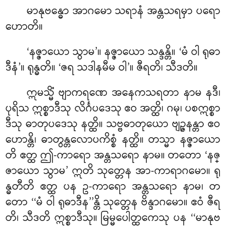
မာနုဗန္ဓော အာဂမော သရာနံ အန္တသရမှာ ပရော
ဟောတိ။
‘နဇ္ဇာယော သွာမ’။ နဇ္ဇာယော သန္ဒန္တိ။ ‘မံ ဝါ ရုဓာ
ဒီနံ’။ ရုန္ဓတိ။ ‘ဇရ သဒါနမီမ ဝါ’။ ဇီရတိ၊ သီဒတိ။
ဣမသ္မိံ ဗျာကရဏေ အနေကသရတာ နာမ နဒီ၊
ပုရိသ ဣစ္စာဒီသု လိင်္ဂပဒေသု ဧဝ အတ္ထိ၊ ဂမု၊ ပစဣစ္စာ
ဒီသု ဓာတုပဒေသု နတ္ထိ။ သဗ္ဗဓာတုယော ဗျဉ္ဇနန္တာ ဧဝ
ဟောန္တိ၊ ဓာတွန္တလောပကိစ္စံ နတ္ထိ။ တသ္မာ နဇ္ဇာယော
တိ ဧတ္ထ ဤ-ကာရော အန္တသရော နာမ။ တတော ‘နဇ္
ဇာယော သွာမ’ ဣတိ သုတ္တေန အာ-ကာရာဂမော။ ရု
န္ဓတီတိ ဧတ္ထ ပန ဥ-ကာရော အန္တသရော နာမ၊ တ
တော ‘‘မံ ဝါ ရုဓာဒီန’’န္တိ သုတ္တေန ဗိန္ဒာဂမော။ ဧဝံ ဇီရ
တိ၊ သီဒတိ ဣစ္စာဒီသု။ မြမ္မပေါတ္ထကေသု ပန ‘‘မာနုဗ