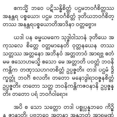
ဧကသ္မိံ ဘဝေ ပဋိသန္ဓိစိတ္တံ ပဌမဘဝင်္ဂစိတ္တဿ
အနန္တရ ပစ္စယော၊ ပဌမ ဘဝင်္ဂစိတ္တံ ဒုတိယဘဝင်္ဂစိတ္
တဿ အနန္တရပစ္စယောတိအာဒိနာ ဝတ္တဗ္ဗော။
ယဒါ ပန ဓမ္မယမကေ သုဒ္ဓါဝါသာနံ ဒုတိယေ အ
ကုသလေ စိတ္တေ ဝတ္တမာနေတိ ဝုတ္တနယေန တဿ
သတ္တဿ အတ္တနော အဘိနဝံ အတ္တဘာဝံ အာရဗ္ဘ ဧတံ
မမ ဧသောဟမသ္မိ ဧသော မေ အတ္တာတိ ပဝတ္တံ ဘဝနိ
ကန္တိက တဏှာသဟဂတစိတ္တံ ဥပ္ပဇ္ဇတိ။ တဒါ ပဌမံ ဒွိ
က္ခတ္တုံ ဘဝင်္ဂံ စလတိ။ တတော မနောဒွါရာဝဇ္ဇနစိတ္တံ
ဥပ္ပဇ္ဇတိ။ တတော သတ္တ ဘဝနိကန္တိကဇဝနာနိ ဥပ္ပဇ္ဇန္
တိ။ တတော ပရံ ဘဝင်္ဂဝါရော။
အပိ စ သော သတ္တော တဒါ ပစ္စုပ္ပန္နဘဝေ ကိဉ္စိ
န ဇာနာတိ၊ ပုဗ္ဗဘဝေ အတ္တနာ အနုဘူတံ အာရမ္မဏံ