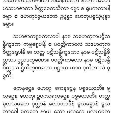
အလောဘသဟဇာတာ အဒေါသသဟ ဇာတာ အမော
ဟသဟဇာတာ စိတ္တစေတသိကာ ဓမ္မာ စ ရူပကလာပါ
ဓမ္မာ စ ဟေတုပစ္စယတော ဥပ္ပန္နာ ဟေတုပစ္စယုပ္ပန္နာ
ဓမ္မာ။
သဟဇာတရူပကလာပါ နာမ သဟေတုကပဋိသ
န္ဓိက္ခဏေ ကမ္မဇရူပါနိ စ ပဝတ္တိကာလေ သဟေတုက
စိတ္တဇရူပါနိ စ။ တတ္ထ ပဋိသန္ဓိက္ခဏော နာမ ပဋိသန္ဓိစိ
တ္တဿ ဥပ္ပာဒက္ခဏော။ ပဝတ္တိကာလော နာမ ပဋိသန္ဓိ
စိတ္တဿ ဌိတိက္ခဏတော ပဋ္ဌာယ ယာဝ စုတိကာလံ ဝု
စ္စတိ။
ကေနဋ္ဌေန ဟေတု၊ ကေနဋ္ဌေန ပစ္စယောတိ။ မူ
လဋ္ဌေန ဟေတု၊ ဥပကာရကဋ္ဌေန ပစ္စယောတိ။ တတ္ထ
မူလယမကေ ဝုတ္တာနံ လောဘာဒီနံ မူလဓမ္မာနံ မူလ
ဘာဝေါ မူလဋ္ဌော နာမ။ သော မူလဋ္ဌော မူလယမက