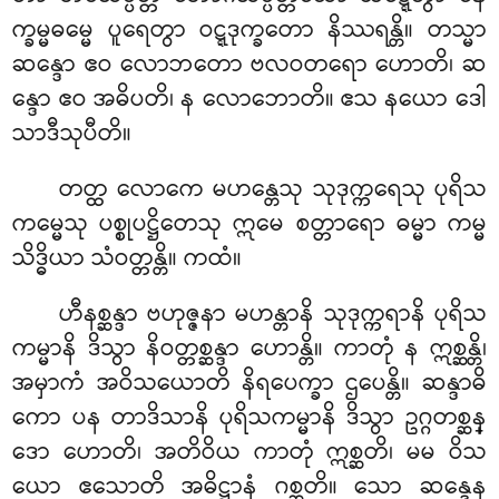
က္ခမ္မဓမ္မေ ပူရေတွာ ဝဋ္ဋဒုက္ခတော နိဿရန္တိ။ တသ္မာ
ဆန္ဒော ဧဝ လောဘတော ဗလဝတရော ဟောတိ၊ ဆ
န္ဒော ဧဝ အဓိပတိ၊ န လောဘောတိ။ ဧသ နယော ဒေါ
သာဒီသုပီတိ။
တတ္ထ လောကေ မဟန္တေသု သုဒုက္ကရေသု ပုရိသ
ကမ္မေသု ပစ္စုပဋ္ဌိတေသု ဣမေ စတ္တာရော ဓမ္မာ ကမ္မ
သိဒ္ဓိယာ သံဝတ္တန္တိ။ ကထံ။
ဟီနစ္ဆန္ဒာ ဗဟုဇ္ဇနာ မဟန္တာနိ သုဒုက္ကရာနိ ပုရိသ
ကမ္မာနိ ဒိသွာ နိဝတ္တစ္ဆန္ဒာ ဟောန္တိ။ ကာတုံ န ဣစ္ဆန္တိ၊
အမှာကံ အဝိသယောတိ နိရပေက္ခာ ဌပေန္တိ။ ဆန္ဒာဓိ
ကော ပန တာဒိသာနိ ပုရိသကမ္မာနိ ဒိသွာ ဥဂ္ဂတစ္ဆန္
ဒော ဟောတိ၊ အတိဝိယ
ကာတုံ ဣစ္ဆတိ၊ မမ ဝိသ
ယော ဧသောတိ အဓိဋ္ဌာနံ ဂစ္ဆတိ။ သော ဆန္ဒေန