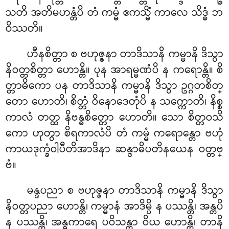
သတိ အတိမဟန္တံပိ တံ ကမ္မံ ဧကသ္မိံ ကာလေ သိဒ္ဓံ ဘ
ဝိဿတိ။
ဟီနစိတ္တာ စ ဗဟုဇ္ဇနာ တာဒိသာနိ ကမ္မာနိ ဒိသွာ
နိဝတ္တစိတ္တာ ဟောန္တိ။ ပုန အာရမ္မဏံပိ န ကရောန္တိ။ စိ
တ္တာဓိကော ပန တာဒိသာနိ ကမ္မာနိ ဒိသွာ ဥဂ္ဂတစိတ္
တော ဟောတိ၊ စိတ္တံ ဝိနောဒေတုံပိ န သက္ကောတိ၊ နိစ္စ
ကာလံ တတ္ထ နိဗန္ဓစိတ္တော ဟောတိ။ သော စိတ္တဝသိ
ကော ဟုတွာ စိရကာလံပိ တံ ကမ္မံ ကရောန္တော ဗဟုံ
ကာယဒုက္ခံဝါပီတိအာဒိနာ ဆန္ဒာဓိပတိနယေန ဝတ္တဗ္
ဗံ။
မန္ဒပညာ စ ဗဟုဇ္ဇနာ တာဒိသာနိ ကမ္မာနိ ဒိသွာ
နိဝတ္တပညာ ဟောန္တိ၊ ကမ္မာနံ အာဒိမ္ပိ န ပဿန္တိ၊ အန္တပိ
န ပဿန္တိ၊ အန္ဓကာရေ ပဝိသန္တာ ဝိယ ဟောန္တိ၊ တာနိ