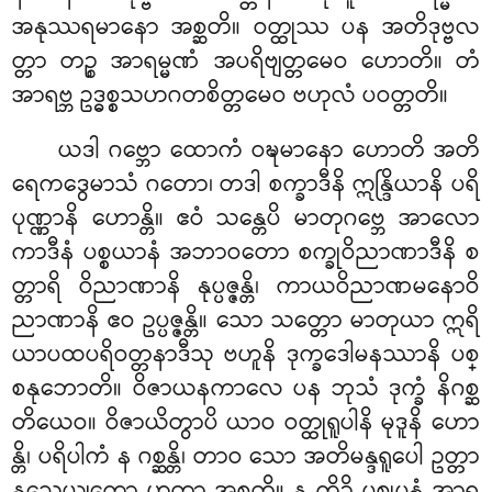
အနုဿရမာနော အစ္ဆတိ။ ဝတ္ထုဿ ပန အတိဒုဗ္ဗလ
တ္တာ တဉ္စ အာရမ္မဏံ အပရိဗျတ္တမေဝ ဟောတိ။ တံ
အာရဗ္ဘ ဥဒ္ဓစ္စသဟဂတစိတ္တမေဝ ဗဟုလံ ပဝတ္တတိ။
ယဒါ ဂဗ္ဘော ထောကံ ဝဍ္ဎမာနော ဟောတိ အတိ
ရေကဒွေမာသံ ဂတော၊ တဒါ စက္ခာဒီနိ ဣန္ဒြိယာနိ ပရိ
ပုဏ္ဏာနိ ဟောန္တိ။ ဧဝံ သန္တေပိ မာတုဂဗ္ဘေ အာလော
ကာဒီနံ ပစ္စယာနံ အဘာဝတော စက္ခုဝိညာဏာဒီနိ စ
တ္တာရိ ဝိညာဏာနိ နုပ္ပဇ္ဇန္တိ၊ ကာယဝိညာဏမနောဝိ
ညာဏာနိ ဧဝ ဥပ္ပဇ္ဇန္တိ။ သော သတ္တော မာတုယာ ဣရိ
ယာပထပရိဝတ္တနာဒီသု ဗဟူနိ ဒုက္ခဒေါမနဿာနိ ပစ္
စနုဘောတိ။ ဝိဇာယနကာလေ ပန ဘုသံ ဒုက္ခံ နိဂစ္ဆ
တိယေဝ။ ဝိဇာယိတွာပိ ယာဝ ဝတ္ထုရူပါနိ မုဒူနိ ဟော
န္တိ၊ ပရိပါကံ န ဂစ္ဆန္တိ၊ တာဝ သော အတိမန္ဒရူပေါ ဥတ္တာ
နသေယျကော ဟုတွာ အစ္ဆတိ။ န ကိဉ္စိ ပစ္စုပ္ပန္နံ အာရ