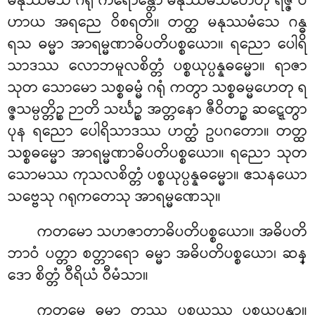
မနုဿမံသံ ဂရုံ ကရောန္တော မနုဿမံသဟေတု ရဇ္ဇံ ပ
ဟာယ အရညေ ဝိစရတိ။ တတ္ထ မနုဿမံသေ ဂန္ဓ
ရသ ဓမ္မာ အာရမ္မဏာဓိပတိပစ္စယော။ ရညော ပေါရိ
သာဒဿ လောဘမူလစိတ္တံ ပစ္စယုပ္ပန္နဓမ္မော။ ရာဇာ
သုတ သောမော သစ္စဓမ္မံ ဂရုံ ကတွာ သစ္စဓမ္မဟေတု ရ
ဇ္ဇသမ္ပတ္တိဉ္စ ဉာတိ သင်္ဃဉ္စ အတ္တနော ဇီဝိတဉ္စ ဆဋ္ဋေတွာ
ပုန ရညော ပေါရိသာဒဿ ဟတ္ထံ ဥပဂတော။ တတ္ထ
သစ္စဓမ္မော အာရမ္မဏာဓိပတိပစ္စယော။ ရညော သုတ
သောမဿ ကုသလစိတ္တံ ပစ္စယုပ္ပန္နဓမ္မော။ ဧသနယော
သဗ္ဗေသု ဂရုကတေသု အာရမ္မဏေသု။
ကတမော သဟဇာတာဓိပတိပစ္စယော။ အဓိပတိ
ဘာဝံ ပတ္တာ စတ္တာရော ဓမ္မာ အဓိပတိပစ္စယော၊ ဆန္
ဒော စိတ္တံ ဝီရိယံ ဝီမံသာ။
ကတမေ ဓမ္မာ တဿ ပစ္စယဿ ပစ္စယုပ္ပန္နာ။