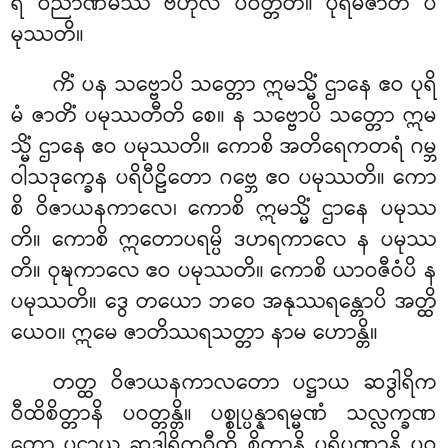
ရီ ဝိညာဏမဿ ဗဟုလံ ပဝတ္တတိ။ ပုရိမဇာတိံ ပ
မုဿတိ။
ကိံ ပန သဗ္ဗောပိ သတ္တော ဣမသ္မိံ ဌာနေ ဧဝ ပုရိ
မံ ဇာတိံ ပမုဿတီတိ စေ။ န သဗ္ဗောပိ သတ္တော ဣမ
သ္မိံ ဌာနေ ဧဝ ပမုဿတိ။ ကောစိ အတိရေကတရံ ဂမ္ဘ
ဝါသဒုက္ခေန ပရိပီဠိတော ဂဗ္ဘေ ဧဝ ပမုဿတိ။ ကော
စိ ဝိဇာယနကာလေ၊ ကောစိ ဣမသ္မိံ ဌာနေ ပမုဿ
တိ။ ကောစိ ဣတောပရမ္ပိ ဒဟရကာလေ န ပမုဿ
တိ။ ဝုဍ္ဎကာလေ ဧဝ ပမုဿတိ။ ကောစိ ယာဝဇီဝံပိ န
ပမုဿတိ။ ဒွေ တယော ဘဝေ အနုဿရန္တောပိ အတ္ထိ
ယေဝ။ ဣမေ ဇာတိဿရသတ္တာ နာမ ဟောန္တိ။
တတ္ထ ဝိဇာယနကာလတော ပဋ္ဌာယ ဆဒွါရိက
ဝီထိစိတ္တာနိ ပဝတ္တန္တိ။ ပစ္စုပ္ပန္နာရမ္မဏံ သလ္လက္ခဏ
တော ပဋ္ဌာယ ဆဒွါရိကဝီထိ စိတ္တာနိ ပရိပုဏ္ဏာနိ ပဝ