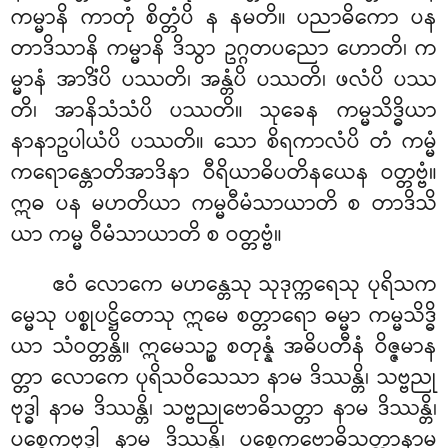
ကမ္မာနိ ကာတုံ စိတ္တံပိ န နမတိ။ ပညာဓိကော ပန
တာဒိသာနိ ကမ္မာနိ ဒိသွာ ဥဂ္ဂတပညော ဟောတိ၊ က
မ္မာနံ အာဒိံပိ ပဿတိ၊ အန္တံပိ ပဿတိ၊ ဖလံပိ ပဿ
တိ၊ အာနိသံသံပိ ပဿတိ။ သုခေန ကမ္မသိဒ္ဓိယာ
နာနာဥပါယံပိ ပဿတိ။ သော စိရကာလံပိ တံ ကမ္မံ
ကရောန္တောတိအာဒိနာ ဝီရိယာဓိပတိနယေန ဝတ္တဗ္ဗံ။
ဣဓ ပန မဟတိယာ ကမ္မဝီမံသာယာတိ စ တာဒိသိ
ယာ ကမ္မ ဝီမံသာယာတိ စ ဝတ္တဗ္ဗံ။
ဧဝံ လောကေ မဟန္တေသု သုဒုက္ကရေသု ပုရိသက
မ္မေသု ပစ္စုပဋ္ဌိတေသု ဣမေ စတ္တာရော ဓမ္မာ ကမ္မသိဒ္ဓိ
ယာ သံဝတ္တန္တိ။ ဣမေသဉ္စ စတုန္နံ အဓိပတီနံ ဝိဇ္ဇမာန
တ္တာ လောကေ ပုရိသဝိသေသာ နာမ ဒိဿန္တိ၊ သဗ္ဗညု
ဗုဒ္ဓါ နာမ ဒိဿန္တိ၊ သဗ္ဗညုဗောဓိသတ္တာ နာမ ဒိဿန္တိ၊
ပစ္စေကဗုဒ္ဓါ နာမ ဒိဿန္တိ၊ ပစ္စေကဗောဓိသတ္တာနာမ