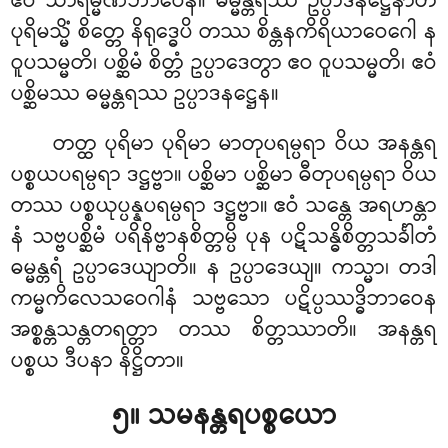
ဧဝံ သာရမ္မဏဘာဝေန။ ဓမ္မန္တရဿ ဥပ္ပာဒနဋ္ဌေနာတိ
ပုရိမသ္မိံ စိတ္တေ နိရုဒ္ဓေပိ တဿ စိန္တနကိရိယာဝေဂေါ န
ဝူပသမ္မတိ၊ ပစ္ဆိမံ စိတ္တံ ဥပ္ပာဒေတွာ ဧဝ ဝူပသမ္မတိ၊ ဧဝံ
ပစ္ဆိမဿ ဓမ္မန္တရဿ ဥပ္ပာဒနဋ္ဌေန။
တတ္ထ ပုရိမာ ပုရိမာ မာတုပရမ္ပရာ ဝိယ အနန္တရ
ပစ္စယပရမ္ပရာ ဒဋ္ဌဗ္ဗာ။ ပစ္ဆိမာ ပစ္ဆိမာ ဓီတုပရမ္ပရာ ဝိယ
တဿ ပစ္စယုပ္ပန္နပရမ္ပရာ ဒဋ္ဌဗ္ဗာ။ ဧဝံ သန္တေ အရဟန္တာ
နံ သဗ္ဗပစ္ဆိမံ ပရိနိဗ္ဗာနစိတ္တမ္ပိ ပုန ပဋိသန္ဓိစိတ္တသင်္ခါတံ
ဓမ္မန္တရံ ဥပ္ပာဒေယျာတိ။ န ဥပ္ပာဒေယျ။ ကသ္မာ၊ တဒါ
ကမ္မကိလေသဝေဂါနံ သဗ္ဗသော ပဋိပ္ပဿဒ္ဓိဘာဝေန
အစ္စန္တသန္တတရတ္တာ တဿ စိတ္တဿာတိ။ အနန္တရ
ပစ္စယ ဒီပနာ နိဋ္ဌိတာ။
၅။ သမနန္တရပစ္စယော