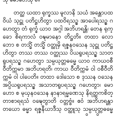
သု မောဟေသု စ။
တတ္ထ
ယထာ ရုက္ခဿ မူလာနိ သယံ အန္တောပထ
ဝိယံ သုဋ္ဌု ပတိဋ္ဌဟိတွာ ပထဝိရသဉ္စ အာပေါရသဉ္စ ဂ
ဟေတွာ တံ ရုက္ခံ ယာဝ အဂ္ဂါ အဘိဟရန္တိ၊ တေန ရုက္
ခော စိရကာလံ ဝဍ္ဎမာနော တိဋ္ဌတိ။ တထာ လော
ဘော စ တသ္မိံ တသ္မိံ ဝတ္ထုမှိ ရဇ္ဇနဝသေန သုဋ္ဌု ပတိဋ္ဌ
ဟိတွာ တဿ တဿ ဝတ္ထုဿ ပိယရူပရသဉ္စ သာတ
ရူပရသဉ္စ ဂဟေတွာ သမ္ပယုတ္တဓမ္မေ ယာဝ ကာယဝစီ
ဝီတိက္ကမာ အဘိဟရတိ၊ ကာယ ဝီတိက္ကမံ ဝါ ဝစီဝီတိ
က္ကမံ ဝါ ပါပေတိ။ တထာ ဒေါသော စ ဒုဿန ဝသေန
အပ္ပိယရူပရသဉ္စ အသာတရူပရသဉ္စ ဂဟေတွာ၊ မော
ဟော စ မုယှနဝသေန နာနာရမ္မဏေသု နိရတ္ထကစိတ္
တာစာရရသံ ဝဍ္ဎေတွာတိ ဝတ္တဗ္ဗံ။ ဧဝံ အဘိဟရန္တာ
တယော ဓမ္မာ ရဇ္ဇနီယာဒီသု ဝတ္ထူသု သမ္ပယုတ္တဓမ္မေ