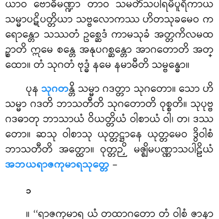
ယာဝ ဗောဓိမဏ္ဍာ တာဝ သမတိံသပါရမိပူရိကာယ
သမ္မာပဋိပတ္တိယာ သဗ္ဗလောကဿ ဟိတသုခမေဝ က
ရောန္တော သဿတံ ဥစ္ဆေဒံ ကာမသုခံ အတ္တကိလမထ
ဉ္စာတိ ဣမေ စန္တေ အနုပဂစ္ဆန္တော အာဂတောတိ အတ္
ထော။ တံ သုဂတံ ဗုဒ္ဓံ နမေ နမာမီတိ သမ္ဗန္ဓော။
ပုန
သုဂတ
န္တိ သမ္မာ ဂဒတ္တာ သုဂတော။ သော ဟိ
သမ္မာ ဂဒတိ ဘာသတီတိ သုဂတောတိ ဝုစ္စတိ။ သုပုဗ္ဗ
ဂဒဓာတု ဘာသာယံ ဝိယတ္တိယံ ဝါစာယံ ဝါ၊ တ၊ ဒဿ
တော။ ဆသု ဝါစာသု ယုတ္တဋ္ဌာနေ ယုတ္တမေဝ ဒွိဝါစံ
ဘာသတီတိ အတ္ထော။ ဝုတ္တဉှိ မဇ္ဈိမပဏ္ဏာသပါဠိယံ
အဘယရာဇကုမာရသုတ္တေ
–
၁
။ ‘‘ရာဇကုမာရ ယံ တထာဂတော တံ ဝါစံ ဇာနာ