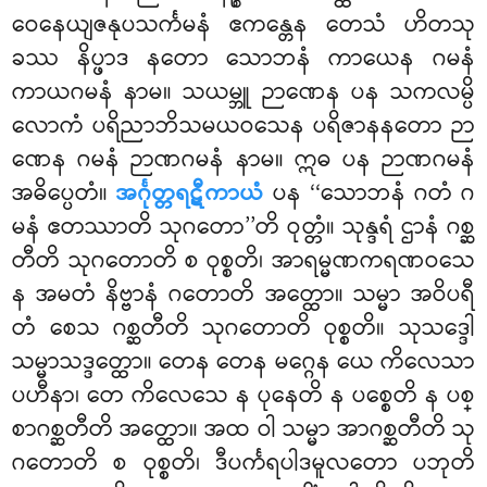
ဝေနေယျဇနုပသင်္ကမနံ ဧကန္တေန တေသံ ဟိတသု
ခဿ နိပ္ဖာဒ နတော သောဘနံ ကာယေန ဂမနံ
ကာယဂမနံ နာမ။ သယမ္ဘူ ဉာဏေန ပန သကလမ္ပိ
လောကံ ပရိညာဘိသမယဝသေန ပရိဇာနနတော ဉာ
ဏေန ဂမနံ ဉာဏဂမနံ နာမ။ ဣဓ ပန ဉာဏဂမနံ
အဓိပ္ပေတံ။
အင်္ဂုတ္တရဋီကာယံ
ပန ‘‘သောဘနံ ဂတံ ဂ
မနံ ဧတဿာတိ သုဂတော’’တိ ဝုတ္တံ။ သုန္ဒရံ ဌာနံ ဂစ္ဆ
တီတိ သုဂတောတိ စ ဝုစ္စတိ၊ အာရမ္မဏကရဏဝသေ
န အမတံ နိဗ္ဗာနံ ဂတောတိ
အတ္ထော။ သမ္မာ အဝိပရီ
တံ စေသ ဂစ္ဆတီတိ သုဂတောတိ ဝုစ္စတိ။ သုသဒ္ဒေါ
သမ္မာသဒ္ဒတ္ထော။ တေန တေန မဂ္ဂေန ယေ ကိလေသာ
ပဟီနာ၊ တေ ကိလေသေ န ပုနေတိ န ပစ္စေတိ န ပစ္
စာဂစ္ဆတီတိ အတ္ထော။ အထ ဝါ သမ္မာ အာဂစ္ဆတီတိ သု
ဂတောတိ စ ဝုစ္စတိ၊ ဒီပင်္ကရပါဒမူလတော ပဘုတိ