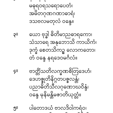
မဓုရဝရသရောပေတံ၊
အမိတဂုဏဂဏာဓာရံ၊
ဒသဗလမတုလံ ဝန္ဒေ။
။
ယော ဗုဒ္ဓါ ဓိတိမာညဓာရကော၊
၃
သံသာရေ အနုဘောသိ ကာယိကံ၊
ဒုက္ခံ စေတသိကဉ္စ လောကတော၊
တံ ဝန္ဒေ နရဒေဝမင်္ဂလံ။
။
ဗာတ္တိံသတိလက္ခဏစိတြဒေဟံ၊
၄
ဒေဟဇ္ဇုတိနိဂ္ဂတပဇ္ဇလန္တံ၊
ပညာဓိတိသီလဂုဏောဃဝိန္ဒံ၊
ဝန္ဒေ မုနိမန္တိမဇာတိယုတ္တံ။
။
ပါတောဒယံ ဗာလဒိဝါကရံဝ၊
၅