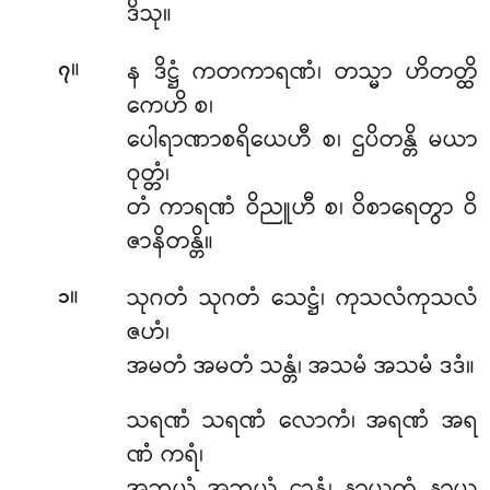
ဒိသု။
။
န ဒိဋ္ဌံ ကတကာရဏံ၊ တသ္မာ ဟိတတ္ထိ
၇
ကေဟိ စ၊
ပေါရာဏာစရိယေဟီ စ၊ ဌပိတန္တိ မယာ
ဝုတ္တံ၊
တံ ကာရဏံ ဝိညူဟီ စ၊ ဝိစာရေတွာ ဝိ
ဇာနိတန္တိ။
။
သုဂတံ သုဂတံ သေဋ္ဌံ၊ ကုသလံကုသလံ
၁
ဇဟံ၊
အမတံ အမတံ သန္တံ၊ အသမံ အသမံ ဒဒံ။
သရဏံ သရဏံ လောကံ၊ အရဏံ အရ
ဏံ ကရံ၊