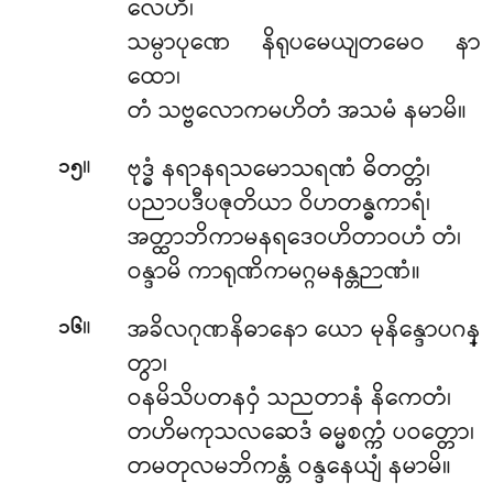
လေဟိ၊
သမ္ပာပုဏေ နိရုပမေယျတမေဝ နာ
ထော၊
တံ သဗ္ဗလောကမဟိတံ အသမံ နမာမိ။
။
ဗုဒ္ဓံ နရာနရသမောသရဏံ ဓိတတ္တံ၊
၁၅
ပညာပဒီပဇုတိယာ ဝိဟတန္ဓကာရံ၊
အတ္ထာဘိကာမနရဒေဝဟိတာဝဟံ တံ၊
ဝန္ဒာမိ ကာရုဏိကမဂ္ဂမနန္တဉာဏံ။
။
အခိလဂုဏနိဓာနော ယော မုနိန္ဒောပဂန္
၁၆
တွာ၊
ဝနမိသိပတနဝှံ သညတာနံ နိကေတံ၊
တဟိမကုသလဆေဒံ ဓမ္မစက္ကံ ပဝတ္တော၊
တမတုလမဘိကန္တံ ဝန္ဒနေယျံ နမာမိ။