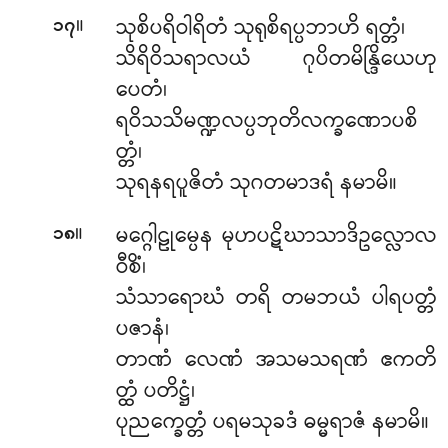
။
သုစိပရိဝါရိတံ သုရုစိရပ္ပဘာဟိ ရတ္တံ၊
၁၇
သိရိဝိသရာလယံ ဂုပိတမိန္ဒြိယေဟု
ပေတံ၊
ရဝိသသိမဏ္ဍလပ္ပဘုတိလက္ခဏောပစိ
တ္တံ၊
သုရနရပူဇိတံ သုဂတမာဒရံ နမာမိ။
။
မဂ္ဂေါဠုမ္ပေန မုဟပဋိဃာသာဒိဥလ္လောလ
၁၈
ဝီစိံ၊
သံသာရောဃံ တရိ တမဘယံ ပါရပတ္တံ
ပဇာနံ၊
တာဏံ လေဏံ အသမသရဏံ ဧကတိ
တ္ထံ ပတိဋ္ဌံ၊
ပုညက္ခေတ္တံ ပရမသုခဒံ ဓမ္မရာဇံ နမာမိ။