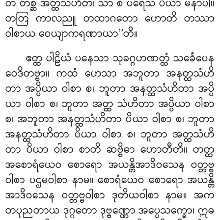
တံ တစ္ဆံ အတ္ထသံဟိတံ၊ သာ စ ပရေသံ ပိယာ မနာပါ
။
တတြ ကာလညူ တထာဂတော ဟောတိ တဿာ
ဝါစာယ ဝေယျာကရဏာယာ’’တိ။
ဧတ္ထ ပါဠိယံ ပနေသာ သုခဂ္ဂဟဏတ္ထံ သင်္ခေပေန
ဝေဒိတဗ္ဗာ။ ကထံ ဟေသာ အဘူတာ အနတ္ထသံဟိ
တာ အပ္ပိယာ ဝါစာ စ၊ ဘူတာ အနတ္ထသံဟိတာ အပ္ပိ
ယာ ဝါစာ စ၊ ဘူတာ အတ္ထ သံဟိတာ အပ္ပိယာ ဝါစာ
စ၊ အဘူတာ အနတ္ထသံဟိတာ ပိယာ ဝါစာ စ၊ ဘူတာ
အနတ္ထသံဟိတာ ပိယာ ဝါစာ စ၊ ဘူတာ အတ္ထသံဟိ
တာ ပိယာ ဝါစာ စာတိ ဆဗ္ဗိဓာ ဟောတီတိ။ တတ္ထ
အစောရံယေဝ စောရော အယန္တိအာဒိဝသေန ဝတ္တဗ္ဗ
ဝါစာ ပဌမဝါစာ နာမ။ စောရံယေဝ စောရော အယန္တိ
အာဒိဝသေန ဝတ္တဗ္ဗဝါစာ ဒုတိယဝါစာ နာမ။ အက
တပုညတာယ ဒုဂ္ဂတော ဒုဗ္ဗဏ္ဏော အပ္ပေသက္ခော၊ ဣဓ