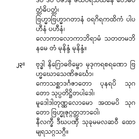
ဒီပံ ဒီပံ ပဇာနံ ဇယဝရသယနေ ဗောဓိပ
တ္တံဓိပတ္တံ၊
ဗြဟ္မာဗြဟ္မာဂတာနံ ဝရဂိရကထိကံ ပါပ
ဟီနံ ပဟီနံ၊
လောကာလောကာဘိရာမံ သတတမဘိ
နမေ တံ မုနိန္ဒံ မုနိန္ဒံ။
။
ဗုဒ္ဓါ နိဂြောဓဗိမ္ဗော မုဒုကရစရဏော ဗြ
၂၃
ဟ္မဃောသေဏိဇင်္ဃော၊
ကောသစ္ဆာဒင်္ဂဇာတော ပုနရပိ သုဂ
တော သုပ္ပတိဋ္ဌိတပါဒေါ၊
မူဒေါဒါတုဏ္ဏလောမော အထမပိ သုဂ
တော ဗြဟ္မုဇုဂ္ဂတ္တဘာဝေါ၊
နီလက္ခီ ဒီဃပဏှီ သုခုမမလဆဝီ ထော
မျရသဂ္ဂသဂ္ဂီ။