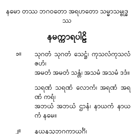
နမော တဿ ဘဂဝတော အရဟတော သမ္မာသမ္ဗုဒ္ဓ
ဿ
နမက္ကာရပါဠိ
။
သုဂတံ
သုဂတံ သေဋ္ဌံ၊ ကုသလံကုသလံ
၁
ဇဟံ၊
အမတံ အမတံ သန္တံ၊ အသမံ အသမံ ဒဒံ။
သရဏံ သရဏံ လောကံ၊ အရဏံ အရ
ဏံ ကရံ၊
အဘယံ အဘယံ ဌာနံ၊ နာယကံ နာယ
ကံ နမေ။
။
နယနသုဘဂကာယင်္ဂံ၊
၂