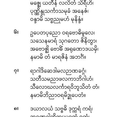
မဇ္ဈေ ယတီနံ လလိတံ သိရီဟိ၊
ပုဏ္ဏိန္ဒုသင်္ကာသမုခံ အနေဇံ၊
ဝန္ဒာမိ သဗ္ဗညုမဟံ မုနိန္ဒံ။
။
ဥပေတပုညော
ဝရဗောဓိမူလေ၊
၆
သသေနမာရံ သုဂတော ဇိနိတွာ၊
အဗောဇ္ဈိ ဗောဓိံ အရုဏောဒယမှိ၊
နမာမိ တံ မာရဇိနံ အဘင်္ဂံ။
။
ရာဂါဒိဆေဒါမလဉာဏခဂ္ဂံ၊
၇
သတီသမညာဖလကာဘိဂါဟံ၊
သီလောဃလင်္ကာရဝိဘူသိတံ တံ၊
နမာမိဘိညာဝရမိဒ္ဓုပေတံ။
။
ဒယာလယံ သဗ္ဗဓိ ဒုက္ကရံ ကရံ၊
၈