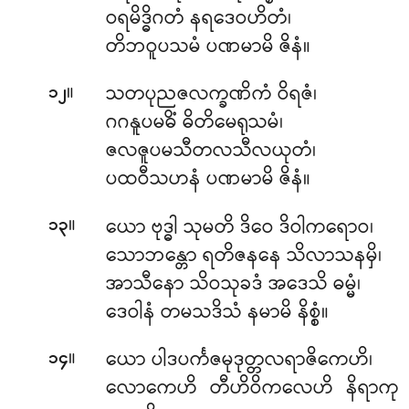
ဝရမိဒ္ဓိဂတံ နရဒေဝဟိတံ၊
တိဘဝူပသမံ ပဏမာမိ ဇိနံ။
။
သတပုညဇလက္ခဏိကံ ဝိရဇံ၊
၁၂
ဂဂနူပမဓိံ ဓိတိမေရုသမံ၊
ဇလဇူပမသီတလသီလယုတံ၊
ပထဝီသဟနံ ပဏမာမိ ဇိနံ။
။
ယော
ဗုဒ္ဓါ သုမတိ ဒိဝေ ဒိဝါကရောဝ၊
၁၃
သောဘန္တော ရတိဇနနေ သိလာသနမှိ၊
အာသီနော သိဝသုခဒံ အဒေသိ ဓမ္မံ၊
ဒေဝါနံ တမသဒိသံ နမာမိ နိစ္စံ။
။
ယော ပါဒပင်္ကဇမုဒုတ္တလရာဇိကေဟိ၊
၁၄
လောကေဟိ တီဟိဝိကလေဟိ နိရာကု