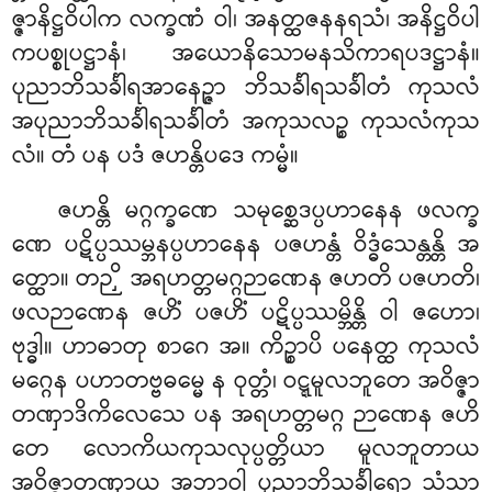
ဇ္ဇာနိဋ္ဌဝိပါက လက္ခဏံ ဝါ၊ အနတ္ထဇနနရသံ၊ အနိဋ္ဌဝိပါ
ကပစ္စုပဋ္ဌာနံ၊ အယောနိသောမနသိကာရပဒဋ္ဌာနံ။
ပုညာဘိသင်္ခါရအာနေဉ္ဇာ ဘိသင်္ခါရသင်္ခါတံ ကုသလံ
အပုညာဘိသင်္ခါရသင်္ခါတံ အကုသလဉ္စ ကုသလံကုသ
လံ။ တံ ပန ပဒံ ဇဟန္တိပဒေ ကမ္မံ။
ဇဟန္တိ မဂ္ဂက္ခဏေ သမုစ္ဆေဒပ္ပဟာနေန ဖလက္ခ
ဏေ ပဋိပ္ပဿမ္ဘနပ္ပဟာနေန ပဇဟန္တံ ဝိဒ္ဓံသေန္တန္တိ အ
တ္ထော။ တဉှိ အရဟတ္တမဂ္ဂဉာဏေန ဇဟတိ ပဇဟတိ၊
ဖလဉာဏေန ဇဟိံ ပဇဟိံ ပဋိပ္ပဿမ္ဘိန္တိ ဝါ ဇဟော၊
ဗုဒ္ဓါ။ ဟာဓာတု စာဂေ အ။ ကိဉ္စာပိ ပနေတ္ထ ကုသလံ
မဂ္ဂေန ပဟာတဗ္ဗဓမ္မေ န ဝုတ္တံ၊ ဝဋ္ဋမူလဘူတေ အဝိဇ္ဇာ
တဏှာဒိကိလေသေ ပန အရဟတ္တမဂ္ဂ ဉာဏေန ဇဟိ
တေ လောကိယကုသလုပ္ပတ္တိယာ မူလဘူတာယ
အဝိဇ္ဇာတဏှာယ အဘာဝါ ပုညာဘိသင်္ခါရော သံသာ