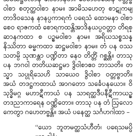
ဝါစာ စတုတ္ထဝါစာ နာမ။ အာမိသဟေတု စာဋုကမျ
တာဒိဝသေန နာနပ္ပကာရကံ ပရေသံ ထောမနာ ဝါစာ
စေဝ ရာဇကထံ စောရကထန္တိအာဒိနယပ္ပဝတ္တာ တိရစ္
ဆာနကထာ စ ပဉ္စမဝါစာ နာမ။ အရိယသစ္စသန္
နိဿိတာ ဓမ္မကထာ ဆဋ္ဌမဝါစာ နာမ။ တံ ပန ဝဿ
သတမ္ပိ သုဏန္တာ ပဏ္ဍိတာ နေဝ တိတ္တိံ ဂစ္ဆန္တိ
။ တာသု
ပန ဘဂဝါ တတိယဆဋ္ဌမာ ဒွိဝါစာဧဝ ဘာသတိ။ တ
သ္မာ သပ္ပုရိသေဟိ သာယေဝ ဒွိဝါစာ ဝတ္တဗ္ဗာတိ။
အယံ တဒဋ္ဌကထာယံ အာဂတော သင်္ခေပနယော။ ဝိ
သုဒ္ဓိမဂ္ဂ မဟာဋီကာယံ ပန သာရတ္ထဒီပနီဋီကာယဉ္စ
တဒညာကာရေန ဝဏ္ဏိတော။ တာသု ပန တံ ဩလော
ကေတွာ ဂဟေတဗ္ဗန္တိ။ အယံ ပနေတ္ထ သင်္ဂဟဂါထာ –
‘‘ယော ဘူတမတ္ထသံဟီတံ၊ ပရေသမပ္ပိ