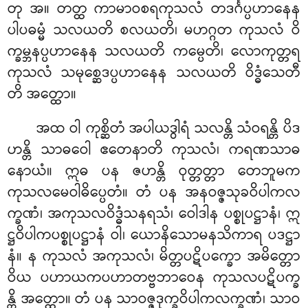
တု အ။ တတ္ထ ကာမာဝစရကုသလံ တဒင်္ဂပ္ပဟာနေန
ပါပဓမ္မံ သလယတိ စလယတိ၊ မဟဂ္ဂတ ကုသလံ ဝိ
က္ခမ္ဘနပ္ပဟာနေန သလယတိ ကမ္ပေတိ၊ လောကုတ္တရ
ကုသလံ သမုစ္ဆေဒပ္ပဟာနေန သလယတိ ဝိဒ္ဓံသေတီ
တိ အတ္ထော။
အထ ဝါ ကုစ္ဆိတံ အပါယဒွါရံ သလန္တိ သံဝရန္တိ ပိဒ
ဟန္တိ သာဓဝေါ ဧတေနာတိ ကုသလံ၊ ကရဏသာဓ
နောယံ။ ဣဓ ပန ဇဟန္တိ ဝုတ္တတ္တာ တေဘူမက
ကုသလမေဝါဓိပ္ပေတံ။ တံ ပန အနဝဇ္ဇသုခဝိပါကလ
က္ခဏံ၊ အကုသလဝိဒ္ဓံသနရသံ၊ ဝေါဒါန ပစ္စုပဋ္ဌာနံ၊ ဣ
ဋ္ဌဝိပါကပစ္စုပဋ္ဌာနံ ဝါ၊ ယောနိသောမနသိကာရ ပဒဋ္ဌာ
နံ။ န ကုသလံ အကုသလံ၊ မိတ္တပဋိပက္ခော အမိတ္တော
ဝိယ ပဟာယကပဟာတဗ္ဗဘာဝေန ကုသလပဋိပက္ခ
န္တိ အတ္ထော။ တံ ပန သာဝဇ္ဇဒုက္ခဝိပါကလက္ခဏံ၊ သာဝ