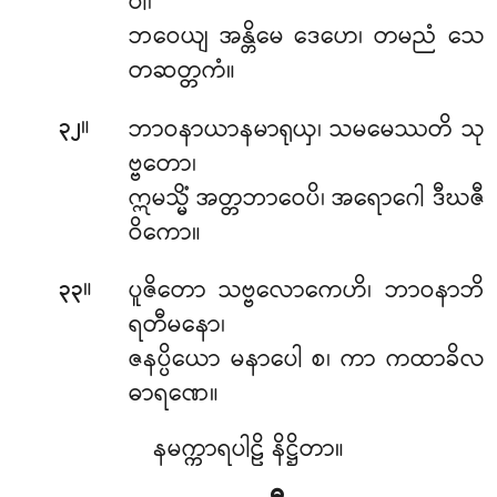
ဝါ၊
ဘဝေယျ အန္တိမေ ဒေဟေ၊ တမညံ သေ
တဆတ္တကံ။
။
ဘာဝနာယာနမာရုယှ၊ သမမေဿတိ သု
၃၂
ဗ္ဗတော၊
ဣမသ္မိံ အတ္တဘာဝေပိ၊ အရောဂေါ ဒီဃဇီ
ဝိကော။
။
ပူဇိတော သဗ္ဗလောကေဟိ၊ ဘာဝနာဘိ
၃၃
ရတီမနော၊
ဇနပ္ပိယော မနာပေါ စ၊ ကာ ကထာခိလ
ဓာရဏေ။
နမက္ကာရပါဠိ နိဋ္ဌိတာ။