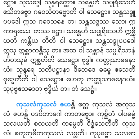
ဋ္ဌော။ သုသဒ္ဒေါ သုန္ဒရတ္ထော။ သန္တေဟိ သပ္ပုရိသေဟိ
ဧသိတဗ္ဗော ဂဝေသိတဗ္ဗောတိ ဝါ သေဋ္ဌော။ သန္တသဒ္ဒူ
ပပဒေါ ဣသ ဂဝေသနေ တ၊ သန္တသဒ္ဒဿ သော၊ ဣ
ကာရဿေ၊ တဿ ဋ္ဌော။ သန္တေဟိ သပ္ပုရိသေဟိ ဣစ္ဆိ
ယတိ ကန္တိယ တီတိ ဝါ သေဋ္ဌော။ သန္တသဒ္ဒူပပဒေါ
ဣသု ဣစ္ဆာကန္တီသု တ။ အထ ဝါ သန္တာနံ သပ္ပုရိသာနံ
ဟိတသုခံ ဣစ္ဆတီတိ သေဋ္ဌော၊ ဗုဒ္ဓါ။ ကတ္တုသာဓနော
ယံ။ သုန္ဒရေ သတိပဋ္ဌာနာ ဒိဘေဒေ ဓမ္မေ ဧသေတိ
ဗုဒ္ဓေတီတိ ဝါ သေဋ္ဌော။ ဟေတု ကတ္တုသာဓနောယံ။
သုပုဗ္ဗဧသဓာတု ဗုဒ္ဓိယံ တ။ တံ သေဋ္ဌံ။
ကုသလံကုသလံ ဇဟ
န္တိ ဧတ္ထ ကုသလံ အကုသ
လံ ဇဟန္တိ ပဒဝိဘာဂေါ ကာတဗ္ဗော။ ကုစ္ဆိတံ ပါပဓမ္မံ
သလယတိ စလယတိ
ကမ္ပေတိ ဝိဒ္ဓံသေတီတိ ကုသ
လံ၊ စတုဘူမိကကုသလံ လဗ္ဘတိ။ ကုပုဗ္ဗော သလဓာ