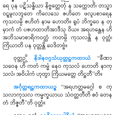
ရေ ပုန ပဋိသန္ဓိယာ နိဗ္ဗတ္တေတုံ န သက္ကောတိ၊ တသ္မာ
ဝဋ္ဋမူလဘူတေ ကိလေသေ ဇဟိတေ ဖလူပစာရေန
ကုသလမ္ပိ ဇဟိတံ နာမ ဟောတိ။ ရူပံ ဘိက္ခဝေ န တု
မှာကံ တံ ပဇဟထာတိအာဒီသု ဝိယ
။ အရဟန္တေန ဟိ
အဘိသမာစာရိကဝတ္တံ ကတမ္ပိ ကုသလန္တိ န ဝုတ္တံ၊
ကြိယာတိ ပန ဝုတ္တန္တိ ဝေဒိတဗ္ဗံ။
ဝုတ္တဉှိ
နိဒါနဝဂ္ဂသံယုတ္တဋ္ဌကထာယံ
‘‘ခီဏာ
သဝေန ဟိ ကတံ ကမ္မံ နေဝ ကုသလံ ဟောတိ နာကု
သလံ၊ အဝိပါကံ ဟုတွာ ကြိယမတ္တေ တိဋ္ဌတီ’’တိ။
အင်္ဂုတ္တရဋ္ဌကထာယဉ္စ
‘‘အရဟတ္တမဂ္ဂေါ စ ကု
သလာကုသလ ကမ္မက္ခယာယ သံဝတ္တတီတိ ဧဝံ တေန
တံ ဘိဇ္ဇတီ’’တိ ဝုတ္တံ။