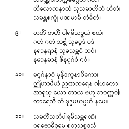
ဘဝဏ္ဏဝါတိက္ကမမဂ္ဂတံ ဂတံ၊
တိလောကနာထံ သုသမာဟိတံ ဟိတံ၊
သမန္တစက္ခုံ ပဏမာမိ တံမိတံ။
။
တဟိံ တဟိံ ပါရမိသဉ္စယံ စယံ၊
၉
ဂတံ ဂတံ သဗ္ဘိ သုခပ္ပဒံ ပဒံ၊
နရာနရာနံ သုခသမ္ဘဝံ ဘဝံ၊
နမာနမာနံ ဇိနပုင်္ဂဝံ ဂဝံ။
။
မဂ္ဂင်္ဂနာဝံ မုနိဒက္ခနာဝိကော၊
၁၀
ဤဟာဖိယံ ဉာဏကရေန ဂါဟကော၊
အာရုယှ ယော တာယ ဗဟူ ဘဝဏ္ဏဝါ၊
တာရေသိ တံ ဗုဒ္ဓမဃပ္ပဟံ နမေ။
။
သမတိံသတိပါရမိသမ္ဘရဏံ၊
၁၁
ဝရဗောဓိဒုမေ စတုသစ္စဒသံ၊