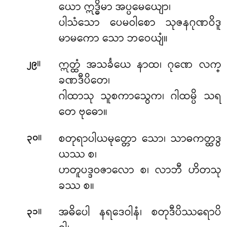
ယော ဣဒ္ဓိမာ အပ္ပမေယျော၊
ပါသံသော ပေမဝါစော သုဇနဂုဏဝိဒူ
မာမကော သော ဘဝေယျံ။
။
ဣတ္ထံ အသင်္ခယေ နာထ၊ ဂုဏေ လက္
၂၉
ခဏဒီပိတေ၊
ဂါထာသု သူစကာသွေက၊ ဂါထမ္ပိ သရ
တေ ဗုဓော။
။
စတုရာပါယမုတ္တော သော၊ သာဓကတ္ထဒွ
၃၀
ယဿ စ၊
ဟတူပဒ္ဒဝဇာလော စ၊ လာဘီ ဟိတသု
ခဿ စ။
။
အဓိပေါ နရဒေဝါနံ၊ စတုဒီပိဿရောပိ
၃၁