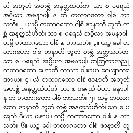
တိ အဘူတံ အတစ္ဆံ အနတ္ထသံဟိတံ၊ သာ စ ပရေသံ
အပ္ပိယာ အမနာပါ၊ န တံ တထာဂတော ဝါစံ ဘာ
သတိ။ ၂။ ယမ္ပိ တထာဂတော ဝါစံ ဇာနာတိ ဘူတံ တ
စ္ဆံ အနတ္ထသံဟိတံ၊ သာ စ ပရေသံ အပ္ပိယာ အမနာပါ။
တမ္ပိ တထာဂတော ဝါစံ န ဘာသတိ။ ၃။ ယဉ္စ ခေါ တ
ထာဂတော ဝါစံ ဇာနာတိ ဘူတံ တစ္ဆံ အတ္ထသံဟိတံ၊
သာ စ ပရေသံ အပ္ပိယာ အမနာပါ၊ တတြကာလညူ
တထာဂတော ဟောတိ တဿာ ဝါစာယ ဝေယျာကရ
ဏာယ။ ၄။ ယံ တထာဂတော ဝါစံ ဇာနာတိ အဘူတံ
အတစ္ဆံ အနတ္ထသံဟိတံ၊ သာ စ ပရေသံ ပိယာ မနာပါ၊
န တံ တထာဂတော ဝါစံ ဘာသတိ။ ၅။ ယမ္ပိ တထာဂ
တော ဇာနာတိ ဘူတံ တစ္ဆံ အနတ္ထသံဟိတံ၊ သာ စ ပ
ရေသံ ပိယာ မနာပါ၊ တမ္ပိ တထာဂတော ဝါစံ န ဘာ
သတိ။ ၆။ ယဉ္စ ခေါ တထာဂတော ဝါစံ ဇာနာတိ ဘူ