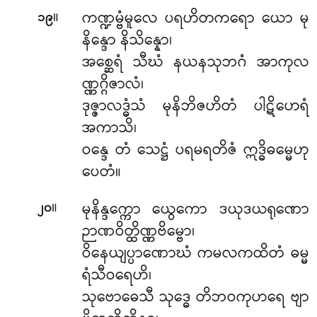
။
ကဏ္ဍမ္ဗံမူလေ ပရဟိတကရော ယော မု
၁၉
နိန္ဒော နိသိန္နော၊
အစ္ဆေရံ သီဃံ နယနသုဘဂံ အာကုလ
ဏ္ဏဂ္ဂိဇာလံ၊
ဒုဇ္ဇာလဒ္ဓံသံ မုနိဘိဇဟိတံ ပါဋိဟေရံ
အကာသိ၊
ဝန္ဒေ တံ သေဋ္ဌံ ပရမရတိဇံ ဣဒ္ဓိဓမ္မေဟု
ပေတံ။
။
မုနိန္ဒက္ကော
ယွေကော ဒယုဒယရုဏော
၂၀
ဉာဏဝိတ္ထိဏ္ဏဗိမ္ဗော၊
ဝိနေယျပ္ပာဏောဃံ ကမလကထိတံ ဓမ္မ
ရံသီဝရေဟိ၊
သုဗောဓေသီ သုဒ္ဓေ တိဘဝကုဟရေ ဗျာ