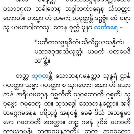
ပသာဒဂုဏ သင်္ခါတေန သဒ္ဒါလင်္ကာရေန သံယုတ္တာ
ဟောတိ။ တသ္မာ တံ ယမကံ သုဝုတ္တန္တိ ဒဋ္ဌဗ္ဗံ။ ဧဝံ ပရာ
သု ယမကဂါထာသု။ တေန ဝုတ္တံ ပုနာ
လင်္ကာရေ
–
‘‘ပတီတသဒ္ဒရစိတံ၊ သိလိဋ္ဌပဒသန္ဓိကံ၊
ပသာဒဂုဏသံယုတ္တံ၊ ယမကံ မတမေဒိ
သ’’န္တိ။
တတ္ထ
သုဂတ
န္တိ သောဘနဂမနတ္တာ သုန္ဒရံ ဌာနံ
ဂတတ္တာ သမ္မာ ဂတတ္တာ စ သုဂတော၊ သော ဟိ သော
ဘနံ အရိယမဂ္ဂေန ဂစ္ဆတီတိ သုဂတောတိ ဝုစ္စတိ၊ သု
ပုဗ္ဗော ဂမုဓာတု တ။ သုသဒ္ဒေါ သောဘနတ္ထော။ အရိ
ယမဂ္ဂဂမနေန ပရိသုဒ္ဓံ အနဝဇ္ဇံ ခေမံ ဒိသံ အသဇ္ဇမာ
နော ဂတောတိ အတ္ထော။ တဉ္စ ဂမနံ ဒုဝိဓံ ဟောတိ
ကာယဂမနံ၊ ဉာဏဂမနဉ္စာတိ။ တတ္ထ ဘဂဝတော