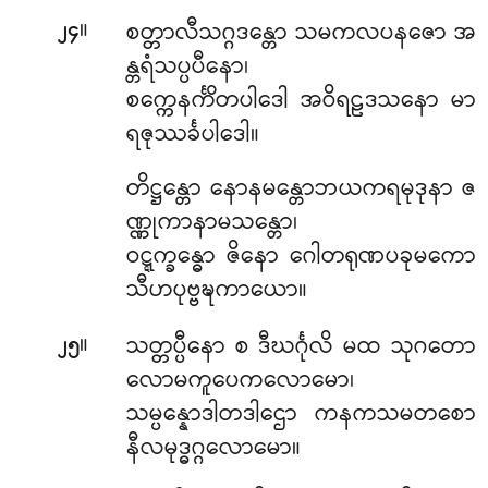
။
စတ္တာလီသဂ္ဂဒန္တော သမကလပနဇော အ
၂၄
န္တရံသပ္ပပီနော၊
စက္ကေနင်္ကိတပါဒေါ အဝိရဠဒသနော မာ
ရဇုဿင်္ခပါဒေါ။
တိဋ္ဌန္တော
နောနမန္တောဘယကရမုဒုနာ ဇ
ဏ္ဏုကာနာမသန္တော၊
ဝဋ္ဋက္ခန္ဓော ဇိနော ဂေါတရုဏပခုမကော
သီဟပုဗ္ဗဍ္ဎကာယော။
။
သတ္တပ္ပီနော စ ဒီဃင်္ဂုလိ မထ သုဂတော
၂၅
လောမကူပေကလောမော၊
သမ္ပန္နောဒါတဒါဌော ကနကသမတစော
နီလမုဒ္ဓဂ္ဂလောမော။