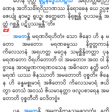
တေန ဝုတ္တံ
စူဠနိဒ္ဒေသပါဠိယံ
‘‘အရဟတ္တမဂ္ဂဉာ
ဏေန အဘိသင်္ခါရဝိညာဏဿ နိရောဓေန ယေ ဥပ္ပဇ္
ဇေယျုံ နာမဉ္စ ရူပဉ္စ၊ ဧတ္ထေတေ နိရုဇ္ဈန္တိ ဝူပသမန္တိ အ
တ္ထံ ဂစ္ဆန္တိ ပဋိပ္ပဿမ္ဘန္တီ’’တိ။
📜
အမတ
န္တိ မရဏဝိရဟိတံ။ သော ဇိနော ဟိ န မ
တော အမတော၊ မရဏဓမ္မဿ နိဗ္ဗတ္တကာနံ
ကိလေသာနံ အရဟတ္တ မဂ္ဂေန သမုစ္ဆိန္ဒိတတ္တာ ပုန
မရဏတော ဝိရဟိတောတိ ဝါ အမတော။ အထ ဝါ နိ
ဗ္ဗာနေ အာရမ္မဏကရဏဝသေန အဓိဂတေ နတ္ထိ မတံ
မရဏံ ယဿ ဇိနဿာတိ အမတောတိ ဝုစ္စတိ။ ဇိနေ
န ဟိ ခန္ဓမစ္စုမာရံ အဇိတောပိ ကိလေသမာရံ ဇယိ
တွာ တေသံ အဝဿံ ဇိယမာနတ္တာ ဖလူပစာရေန အမ
တောတိ ဝုစ္စတီတိ ဝေဒိတဗ္ဗံ။
ပုန
အမတ
န္တိ အမတနိဗ္ဗာနသမန္နာဂတံ။ နတ္ထိ