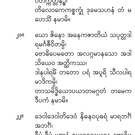
ပိတက္ကိတ္တိနဉ္စ၊
တိလောကေကစ္စက္ခုံ ဒုခမသဟနံ တံ မ
ဟေသိံ နမာမိ။
။
ယော ဇိနော အနေကဇာတိယံ သပုတ္တဒါ
၂၁
ရမင်္ဂဇီဝိတမ္ပိ၊
ဗောဓိပေမတော အလဂ္ဂမာနသော အဒါ
သိယေဝ အတ္ထိကဿ၊
ဒါနပါရမိံ တတော ပရံ အပူရိ သီလပါရ
မာဒိကမ္ပိ၊
တာသမိဒ္ဓိယောပယာတမဂ္ဂတံ တမေက
ဒီပကံ နမာမိ။
။
ဒေဝါဒေဝါတိဒေဝံ နိဓနဝပုဓရံ မာရဘင်္ဂံ
၂၂
အဘင်္ဂံ၊