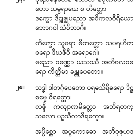
ပုညေနေတေန သောဟံ နိပုဏမတိ သ
တော သမ္ပရာယေ စ တိတ္တော၊
ဒက္ခော ဒိဋ္ဌုဇ္ဇုပညော အဝိကလဝီရိယော
ဘောဂဝါ သံဝိဘာဂီ။
တိက္ခော သူရော ဓိတတ္တော သပရဟိတ
စရော ဒီဃဇီဝီ အရောဂေါ၊
ဓညော ဝဏ္ဏော ယသဿီ အတိဗလဝဓ
ရော ကိတ္တိမာ ခန္တုပေတော။
။
သဒ္ဓါ
ဒါတင်္ဂုပေတော ပရမသိရိဓရော ဒိဋ္ဌ
၂၈
ဓမ္မေ ဝိရတ္တော၊
လဇ္ဇီ ကလျာဏမိတ္တော အဘိရတကု
သလော ပဉ္စသီလာဒိရက္ခော။
အပ္ပိစ္ဆော အပ္ပကောဓော အတိဝုဇုဟဒ