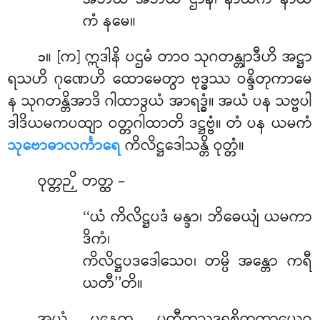
အဘယံ အဘယံ ဌာနံ၊ နာယကံ နာယ
ကံ နမေ။
။ [က] ဣဒါနိ
ပဌမံ တာဝ သုဂတန္တျာဒီဟိ အဋ္ဌာ
၁
ရသဟိ ဂုဏေဟိ ထောမေတွာ ဗုဒ္ဓဿ ဝန္ဒိတုကာမေ
န သုဂတန္တိအာဒိ ဂါထာဒွယံ အာရဒ္ဓံ။ အယံ ပန သဗ္ဗပါ
ဒါဒိယမကပထျာ ဝတ္တဂါထာတိ ဒဋ္ဌဗ္ဗံ။ တံ ပန ယမကံ
သုဗောဓာလင်္ကာရေ
ကိလိဋ္ဌဒေါသန္တိ ဝုတ္တံ။
ဝုတ္တဉှိ တတ္ထ –
‘‘ယံ ကိလိဋ္ဌပဒံ မန္ဒာ၊ ဘိဓေယျံ ယမကာ
ဒိကံ၊
ကိလိဋ္ဌပဒဒေါသေဝ၊ တမ္ပိ အန္တော ကရီ
ယတီ’’တိ။
အယံ ပနေတ္ထ ပတီတသဒ္ဒရစိတတ္တာယေဝ