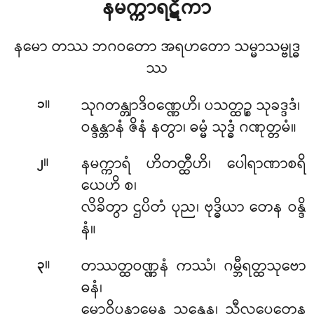
နမက္ကာရဋီကာ
နမော တဿ ဘဂဝတော အရဟတော သမ္မာသမ္ဗုဒ္ဓ
ဿ
။
သုဂတန္တျာဒိဝဏ္ဏေဟိ
၊ ပသတ္ထဉ္စ သုခဒ္ဒဒံ၊
၁
ဝန္ဒန္တာနံ ဇိနံ နတွာ၊ ဓမ္မံ သုဒ္ဓံ ဂဏုတ္တမံ။
။
နမက္ကာရံ ဟိတတ္ထီဟိ၊ ပေါရာဏာစရိ
၂
ယေဟိ စ၊
လိခိတွာ ဌပိတံ ပုည၊ ဗုဒ္ဓိယာ တေန ဝန္ဒိ
နံ။
။
တဿတ္ထဝဏ္ဏနံ ကဿံ၊ ဂမ္ဘီရတ္ထသုဗော
၃
ဓနံ၊
မောဝိပုနာမေန သန္တေန၊ သီလုပေတေန