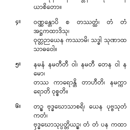
ယာစိတော။
။
ဝဏ္ဏန္တောပိ စ တဿတ္ထံ၊ တံ တံ
၄
အဋ္ဌကထာဒိသု၊
ဝုတ္တဉာယေန ကဿာမိ၊ သဒ္ဓါ သုဏာထ
သာဓဝေါ။
။
နမနံ နမတီတီ ဝါ၊ နမတီ တေန ဝါ န
၅
မော၊
တဿ ကာရောန္တိ တာဟီတိ၊ နမက္ကာ
ရောတိ ဝုစ္စတိ။
။
တဉ္စ ဗုဒ္ဓဃောသာစရိ၊ ယေန ပုဗ္ဗသုတံ
၆
ကတံ၊
ဗုဒ္ဓဃောသုပ္ပတ္တိယဉ္စ၊ တံ တံ ပန ကထာ