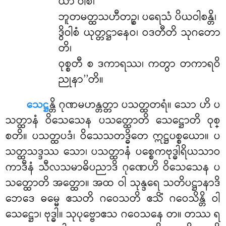
ယာ ဝါစံ၊
ဘူတမတ္ထသဟီတဉ္စ၊ ပရေသံ ပိယဝါစန္တိ၊
ဒွိဝါစံ ယုတ္တဋ္ဌာနေဝ၊ ဝဒတီတိ သုဂတော
တိ၊
ဝုစ္စတီ စ ဒကာရဿ၊ ကတွာ တကာရဝိ
ညုနာ’’တိ။
သေဋ္ဌ
န္တိ ဂုဏမဟန္တတ္တာ ပသတ္ထတရံ။ သော ဟိ ပ
သတ္ထာနံ ဝိသေသေန ပသတ္ထောတိ သေဋ္ဌောတိ ဝုစ္
စတိ။ ပသတ္ထပဒံ၊ ဝိသေသတဒ္ဓိတေ ဣဋ္ဌပစ္စယော။ ပ
သတ္ထသဒ္ဒဿ သော၊ ပသတ္ထာနံ ပစ္စေကဗုဒ္ဓါရိယသာဝ
ကာဒီနံ သီလသမာဓိပညာဒိ ဂုဏေဟိ ဝိသေသေန ပ
သတ္ထောတိ အတ္ထော။ အထ ဝါ သုန္ဒရေ သတိပဋ္ဌာနာဒိ
ဘေဒေ ဓမ္မေ ဧသတိ ဂဝေသတိ ဧသိံ ဂဝေသိန္တိ ဝါ
သေဋ္ဌော၊ ဗုဒ္ဓါ။ သုပုဗ္ဗောဧသ ဂဝေသနေ တ။ တဿ ရ