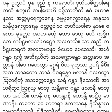
ပန ဌတွာပိ ပုန ပုညံ န ကရောတိ၊ ဒုတိယစိတ္တဝါရေ
ကထံ စတူဟိ အပါယေဟိ မုစ္စိဿတီတိ ဧဝံ မဟာဇ
နဿ အတ္ထပုရေက္ခာရေန ဓမ္မပုရေက္ခာရေန အနုသာ
သနီပုရေက္ခာရေန ဝတ္တဗ္ဗဝါစာ တတိယဝါစာ နာမ။ ဧ
ကော ဓုတ္တော အာဟ-မယှံ ဘော မာတု မယိ ကုစ္ဆိဂ
တေ ကပိဋ္ဌဖလဒေါဟဠော အဟောသိ။ သာ အညံ က
ပိဋ္ဌဟာရကံ အလဘမာနာ မံယေဝ ပေသေသိ။ အဟံ
ဂန္တွာ ရုက္ခံ အဘိရုဟိတုံ အသက္ကောန္တော အတ္တနာဝ အ
တ္တာနံ ပါဒေ ဂဟေတွာ မုဂ္ဂရံ ဝိယ ရုက္ခဿ ဥပရိ ခိပိံ။
အထ သာခတော သာခံ ဝိစရန္တော ဖလာနိ ဂဟေတွာ
ဩတရိတုံ အသက္ကောန္တော ဃရံ ဂန္တွာ နိဿေဏိံ အာ
ဟရိတွာ ဩရုယှ မာတု သန္တိကေ ဂန္တွာ ဖလာနိ မာတု
ယာ အဒါသိံ။ တာနိ ပန မဟန္တာနိ ဟောန္တိ စာဋိပ္ပ မာ
ဏာနိ။ တတော မေ မာတရာ ဧကာသနေ နိသိန္နာယ
သမသဋ္ဌိဖလာနိ ခါဒိတာနီတိ။ ဧဝမာဒိဝသေန ဝတ္တဗ္ဗ