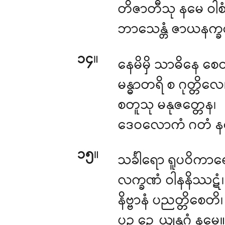
တိဇာတီသု နမေ ဝါစံ
ဘာသေန္တံ ဇာယနက္
၁၄
။
နေမိမှိ
သာဓိနေ စေဝ
မန္ဓာတရိ စ ဂုတ္တိလေ
စတူသု မနုဇတ္တေန၊
ဒေဝလောကံ ဂတံ န
၁၅
။
သင်္ခါရော ရူပဝိကာရ
လက္ခဏံ ဝါနနိဿဋံ၊
နိဗ္ဗာနံ
ပညတ္တိစေတိ၊
ပဉ္စ ဉေယျန္တဂုံ နမေ။