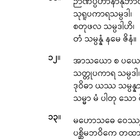
ဉာဏပ္ပဟာနာနုဘာ
သုရူပကာရသမ္ပဒါ၊
စတုဖလ သမ္ပဒါဟိ၊
တံ သမ္ပန္နံ နမေ ဇိနံ။
၁၂
။
အာသယော
စ ပယေ
သတ္တုပကာရ သမ္ပဒါ၊
ဒုဝိဓာ ယဿ သမ္ပန္နာ
သမ္မာ မံ ပါတု သော 
၁၃
။
မဟောသဓေ ဝေဿန္
ပစ္ဆိမဘဝိကေ တထာ