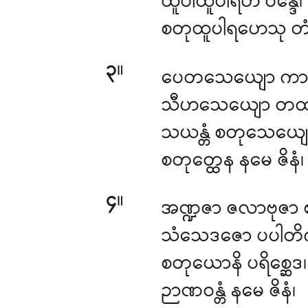
ထူပါထူပါရဟံ ဝန္ဒေ၊
စတုထူပါရဟေသု တံ
၃
။
ပေတသေယျော
ကာ
သီဟသေယျော တထ
သယန္တံ စတုသေယျေ
စတုတ္ထေန နမေ ဇိနံ၊
၄
။
အဏ္ဍဇာ ဇလာဗုဇာ 
သံသေဒဇော ပပါတိ
စတုယောနိ ပရိစ္ဆေဒ၊
ဉာဏဝန္တံ နမေ ဇိနံ၊