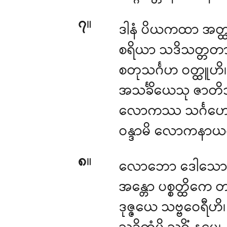
၇
။
ဒါနံ
ပိယကထာ အတ္ထ
စရိယာ သဒိသတ္တတာ
စတုသင်္ဂဟ ဝတ္ထူဟိ၊
အသင်္ခိယေသု ဇာတိ
လောကဿ သင်္ဂဟေ
ဝန္ဒာမိ လောကနာယ
၈
။
လောဘော ဒေါသော
အန္တော ပစ္စတ္ထိကေ
ဒုဇ္ဇယေ
သဗ္ဗဝေရီဟိ၊