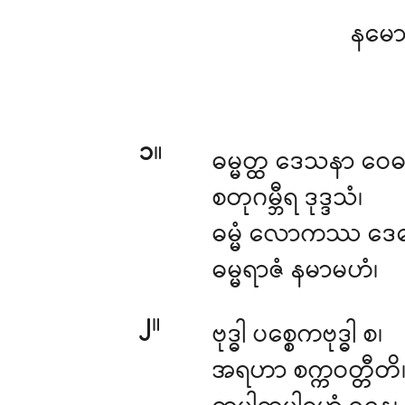
နမေ
၁
။
ဓမ္မတ္ထ
ဒေသနာ ဝေဓ
စတုဂမ္ဘီရ ဒုဒ္ဒသံ၊
ဓမ္မံ လောကဿ ဒေသေ
ဓမ္မရာဇံ နမာမဟံ၊
၂
။
ဗုဒ္ဓါ
ပစ္စေကဗုဒ္ဓါ စ၊
အရဟာ စက္ကဝတ္တီတိ