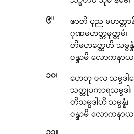
သဉ္ဇိတံပိ သုဓိံ နမေ၊
၉
။
ဇာတိ ပုည မဟတ္တာန
ဂုဏမဟတ္တမုတ္တမံ၊
တိမဟတ္ထေဟိ သမ္ပန္နံ
ဝန္ဒာမိ လောကနာယ
၁၀
။
ဟေတု
ဖလ သမ္ပဒါ
သတ္တုပကာရသမ္ပဒါ၊
တိသမ္ပဒါဟိ သမ္ပန္နံ၊
ဝန္ဒာမိ လောကနာယ
၁၁
။