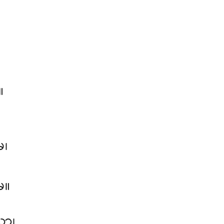
။
၊
ေ၊
ေ။
ော၊