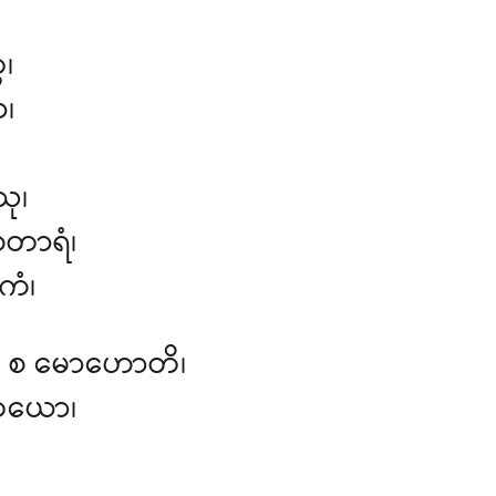
၊
၊
သု၊
တာရံ၊
ကံ၊
 စ မောဟောတိ၊
 တယော၊