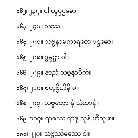
၊ ၂၃၇။ ဝါ ယွပ္ပဌမော။
၁၆၂
၊ ၂၄၀။ သဿံ။
၁၆၃
၊ ၂၀၀။ သဗ္ဗနာမကာရတေ ပဌမော။
၁၆၄
၊ ၂၀၈။ ဒွန္ဒဋ္ဌာ ဝါ။
၁၆၅
၊ ၂၀၉။ နာညံ သဗ္ဗနာမိကံ။
၁၆၆
၊ ၂၁၀။ ဗဟုဗ္ဗီဟိမှိ စ။
၁၆၇
၊ ၂၀၃။ သဗ္ဗတော နံ သံသာနံ။
၁၆၈
၊ ၁၁၇။ ရာဇဿ ရာဇု သုနံ ဟိသု စ။
၁၆၉
၊ ၂၂၀။ သဗ္ဗဿိမဿေ ဝါ။
၁၇၀