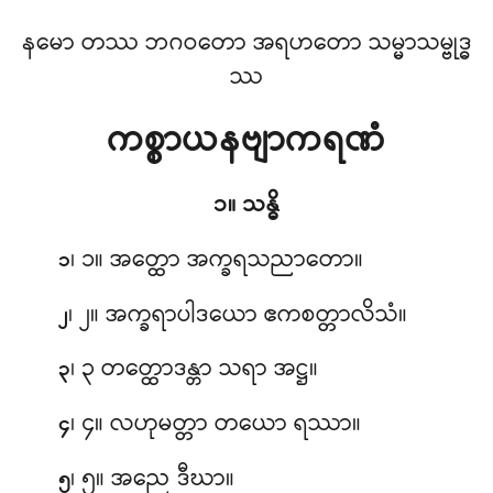
နမော တဿ ဘဂဝတော အရဟတော သမ္မာသမ္ဗုဒ္ဓ
ဿ
ကစ္စာယနဗျာကရဏံ
၁။ သန္ဓိ
၊ ၁။ အတ္ထော
အက္ခရသညာတော။
၁
၊ ၂။ အက္ခရာပါဒယော ဧကစတ္တာလိသံ။
၂
၊ ၃ တတ္ထောဒန္တာ သရာ အဋ္ဌ။
၃
၊ ၄။ လဟုမတ္တာ တယော ရဿာ။
၄
၊ ၅။ အညေ ဒီဃာ။
၅