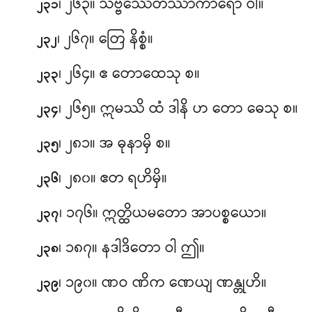
၊ ၂၆၃။ သဗ္ဗဿေတဿာကာရော ဝါ။
၂၃၁
၊ ၂၆၇။ တြေ နိစ္စံ။
၂၃၂
၊ ၂၆၄။ ဧ တောထေသု စ။
၂၃၃
၊ ၂၆၅။ ဣမဿိ
ထံ ဒါနိ ဟ တော ဓေသု စ။
၂၃၄
၊ ၂၈၁။ အ ဓုနာမှိ စ။
၂၃၅
၊ ၂၈၀။ ဧတ ရဟိမှိ။
၂၃၆
၊ ၁၇၆။ ဣတ္ထိယမတော အာပစ္စယော။
၂၃၇
၊ ၁၈၇။ နဒါဒိတော ဝါ ဤ။
၂၃၈
၊ ၁၉၀။ ဏဝ ဏိက ဏေယျ ဏန္တုဟိ။
၂၃၉