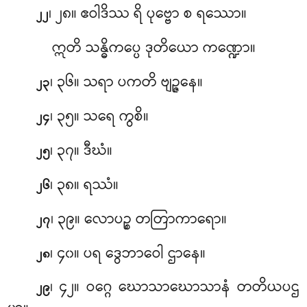
၊ ၂၈။ ဧဝါဒိဿ ရိ ပုဗ္ဗော စ ရဿော။
၂၂
ဣတိ သန္ဓိကပ္ပေ ဒုတိယော ကဏ္ဍော။
၊ ၃၆။ သရာ ပကတိ ဗျဉ္ဇနေ။
၂၃
၊ ၃၅။ သရေ ကွစိ။
၂၄
၊ ၃၇။ ဒီဃံ။
၂၅
၊ ၃၈။ ရဿံ။
၂၆
၊ ၃၉။ လောပဉ္စ တတြာကာရော။
၂၇
၊ ၄၀။ ပရ ဒွေဘာဝေါ ဌာနေ။
၂၈
၊ ၄၂။ ဝဂ္ဂေ ဃောသာဃောသာနံ တတိယပဌ
၂၉