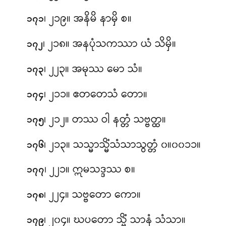
၊ ၂၁၉။ အနိမိ နာမှိ စ။
၁၇၁
၊ ၂၁၈။ အနပုံသကဿာ ယံ သိမှိ။
၁၇၂
၊ ၂၂၃။ အမုဿ မော သံ။
၁၇၃
၊ ၂၁၁။ ဧတတေသံ တော။
၁၇၄
၊ ၂၁၂။ တဿ ဝါ နတ္တံ သဗ္ဗတ္ထ။
၁၇၅
၊ ၂၁၃။ သသ္မာသ္မိံသံသာသွတ္တံ ၀။၀၀၁၁။
၁၇၆
၊ ၂၂၁။ ဣမသဒ္ဒဿ စ။
၁၇၇
၊ ၂၂၄။ သဗ္ဗတော ကော။
၁၇၈
၊ ၂၀၄။ ဃပတော သ္မိံ သာနံ သံသာ။
၁၇၉