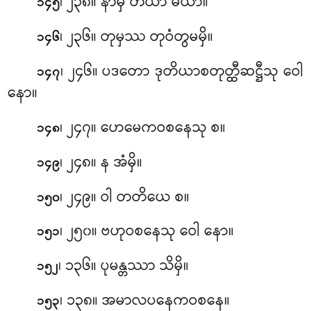
၊ ၂၃၈။ နာမှိ တယာ မယာ။
၁၄၅
၊ ၂၃၆။ တုမှဿ တုဝံတွမမှိ။
၁၄၆
၊ ၂၄၆။ ပဒတော ဒုတိယာစတုတ္ထီဆဋ္ဌီသု ဝေါ
၁၄၇
နော။
၊ ၂၄၇။ ဟေမေကဝစနေသု စ။
၁၄၈
၊ ၂၄၈။ န အံမှိ။
၁၄၉
၊ ၂၄၉။ ဝါ တတိယေ စ။
၁၅၀
၊ ၂၅၀။ ဗဟုဝစနေသု ဝေါ နော။
၁၅၁
၊ ၁၃၆။ ပုမန္တဿာ သိမှိ။
၁၅၂
၊ ၁၃၈။ အမာလပနေကဝစနေ။
၁၅၃