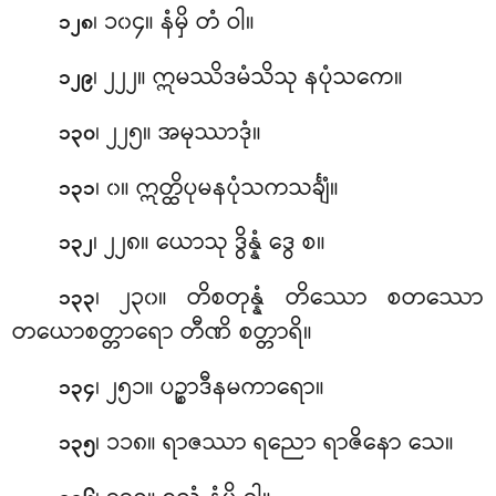
၊ ၁၀၄။ နံမှိ တံ ဝါ။
၁၂၈
၊ ၂၂၂။ ဣမဿိဒမံသိသု နပုံသကေ။
၁၂၉
၊ ၂၂၅။ အမုဿာဒုံ။
၁၃၀
၊ ၀။ ဣတ္ထိပုမနပုံသကသင်္ချံ။
၁၃၁
၊ ၂၂၈။ ယောသု ဒွိန္နံ ဒွေ စ။
၁၃၂
၊ ၂၃၀။ တိစတုန္နံ တိဿော စတဿော
၁၃၃
တယောစတ္တာရော တီဏိ စတ္တာရိ။
၊ ၂၅၁။ ပဉ္စာဒီနမကာရော။
၁၃၄
၊ ၁၁၈။ ရာဇဿာ ရညော ရာဇိနော သေ။
၁၃၅