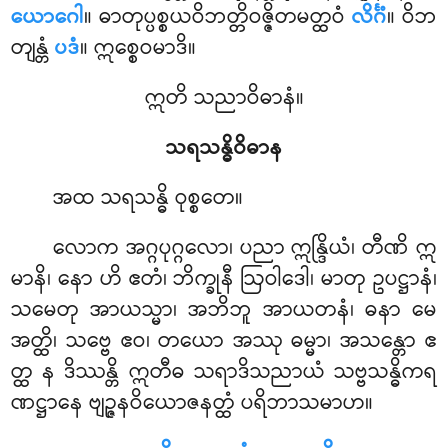
ယောဂေါ
။ ဓာတုပ္ပစ္စယဝိဘတ္တိဝဇ္ဇိတမတ္ထဝံ
လိင်္ဂံ
။ ဝိဘ
တျန္တံ
ပဒံ
။ ဣစ္စေဝမာဒိ။
ဣတိ သညာဝိဓာနံ။
သရသန္ဓိဝိဓာန
အထ သရသန္ဓိ ဝုစ္စတေ။
လောက အဂ္ဂပုဂ္ဂလော၊ ပညာ ဣန္ဒြိယံ၊ တီဏိ ဣ
မာနိ၊ နော ဟိ ဧတံ၊ ဘိက္ခုနီ ဩဝါဒေါ၊ မာတု ဥပဋ္ဌာနံ၊
သမေတု အာယသ္မာ၊ အဘိဘူ အာယတနံ၊ ဓနာ မေ
အတ္ထိ၊ သဗ္ဗေ ဧဝ၊ တယော အဿု ဓမ္မာ၊ အသန္တော ဧ
တ္ထ န ဒိဿန္တိ ဣတီဓ သရာဒိသညာယံ သဗ္ဗသန္ဓိကရ
ဏဋ္ဌာနေ ဗျဉ္ဇနဝိယောဇနတ္ထံ ပရိဘာသမာဟ။