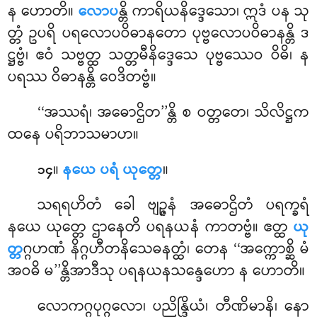
န ဟောတိ။
လောပ
န္တိ ကာရိယနိဒ္ဒေသော၊ ဣဒံ ပန သု
တ္တံ
ဥပရိ ပရလောပဝိဓာနတော ပုဗ္ဗလောပဝိဓာနန္တိ ဒ
ဋ္ဌဗ္ဗံ၊ ဧဝံ သဗ္ဗတ္ထ သတ္တမီနိဒ္ဒေသေ ပုဗ္ဗဿေဝ ဝိဓိ၊ န
ပရဿ ဝိဓာနန္တိ ဝေဒိတဗ္ဗံ။
‘‘အဿရံ၊ အဓောဌိတ’’န္တိ စ ဝတ္တတေ၊ သိလိဋ္ဌက
ထနေ ပရိဘာသမာဟ။
။
နယေ ပရံ ယုတ္တေ
။
၁၄
သရရဟိတံ ခေါ ဗျဉ္ဇနံ အဓောဌိတံ ပရက္ခရံ
နယေ ယုတ္တေ ဌာနေတိ ပရနယနံ ကာတဗ္ဗံ။ ဧတ္ထ
ယု
တ္တ
ဂ္ဂဟဏံ နိဂ္ဂဟီတနိသေဓနတ္ထံ၊ တေန ‘‘အက္ကောစ္ဆိ မံ
အဝဓိ မ’’န္တိအာဒီသု ပရနယနသန္ဒေဟော န ဟောတိ။
လောကဂ္ဂပုဂ္ဂလော၊ ပညိန္ဒြိယံ၊ တီဏိမာနိ၊ နော