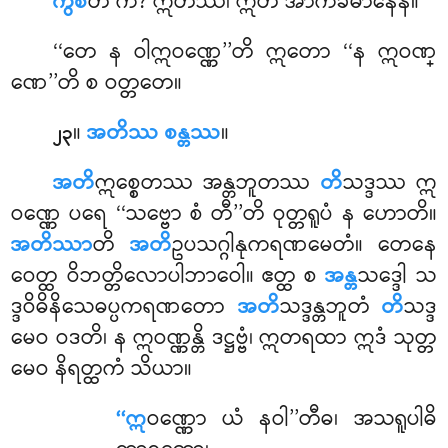
ကွစီ
တိ ကိံ? ဣတိဿ၊ ဣတိ အာကင်္ခမာနေန။
‘‘တေ န ဝါဣဝဏ္ဏေ’’တိ ဣတော ‘‘န ဣဝဏ္
ဏေ’’တိ စ ဝတ္တတေ။
။
အတိဿ စန္တဿ
။
၂၃
အတိ
ဣစ္စေတဿ အန္တဘူတဿ
တိ
သဒ္ဒဿ ဣ
ဝဏ္ဏေ ပရေ ‘‘သဗ္ဗော စံ တီ’’တိ ဝုတ္တရူပံ န ဟောတိ။
အတိဿာ
တိ
အတိ
ဥပသဂ္ဂါနုကရဏမေတံ။ တေနေ
ဝေတ္ထ ဝိဘတ္တိလောပါဘာဝေါ။ ဧတ္ထ စ
အန္တ
သဒ္ဒေါ သ
ဒ္ဒဝိဓိနိသေဓပ္ပကရဏတော
အတိ
သဒ္ဒန္တဘူတံ
တိ
သဒ္ဒ
မေဝ ဝဒတိ၊ န ဣဝဏ္ဏန္တိ ဒဋ္ဌဗ္ဗံ၊ ဣတရထာ ဣဒံ သုတ္တ
မေဝ နိရတ္ထကံ သိယာ။
‘‘ဣ
ဝဏ္ဏော ယံ နဝါ’’တီဓ၊ အသရူပါဓိ