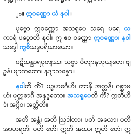
။
ဣဝဏ္ဏော ယံ နဝါ
။
၂၁
ပုဗ္ဗော ဣဝဏ္ဏော အသရူပေ သရေ ပရေ
ယ
ကာရံ ပပ္ပောတိ နဝါ။ ဣ ဧဝ ဝဏ္ဏော
ဣဝဏ္ဏော၊ နဝါ
သဒ္ဒေါ
ကွစိ
သဒ္ဒပရိယာယော။
ပဋိသန္ထာရဝုတျဿ၊ သဗ္ဗာ ဝိတျာနုဘုယျတေ၊ ဗျ
ဉ္ဇနံ၊ ဗျာကတော၊ နဒျာသန္နော။
နဝါ
တိ ကိံ? ပဉ္စဟင်္ဂေဟိ၊ တာနိ အတ္တနိ၊ ဂစ္ဆာမ
ဟံ၊ မုတ္တစာဂီ အနုဒ္ဓတော။
အသရူပေ
တိ ကိံ? ဣတိဟိ
ဒံ၊ အဂ္ဂီဝ၊ အတ္ထီတိ။
အတိ အန္တံ၊ အတိ ဩဒါတာ၊ ပတိ အယော၊ ပတိ
အာဟရတိ၊ ပတိ ဧတိ၊ ဣတိ အဿ၊ ဣတိ ဧတံ၊ ဣ