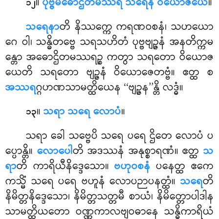
။
ပုဗ္ဗမဓောဌိတမဿရံ သရေန ဝိယောဇယေ
။
၁၂
သရေနာ
တိ နိဿက္ကေ ကရဏဝစနံ၊ သဟယော
ဂေ ဝါ၊ သန္ဓိတဗ္ဗေ သရသဟိတံ ပုဗ္ဗဗျဉ္ဇနံ အနတိက္ကမ
န္တော အဓောဌိတမဿရဉ္စ ကတွာ သရတော ဝိယောဇ
ယေတိ သရတော ဗျဉ္ဇနံ ဝိယောဇေတဗ္ဗံ။ ဧတ္ထ စ
အဿရ
ဂ္ဂဟဏသာမတ္ထိယေန ‘‘ဗျဉ္ဇန’’န္တိ လဒ္ဓံ။
။
သရာ သရေ လောပံ
။
၁၃
သရာ ခေါ သဗ္ဗေပိ သရေ ပရေ ဌိတေ လောပံ ပ
ပ္ပောန္တိ။
လောပေါ
တိ အဒဿနံ အနုစ္စာရဏံ။ ဧတ္ထ
သ
ရာ
တိ ကာရိယီနိဒ္ဒေသော။
ဗဟုဝစနံ
ပနေတ္ထ ဧကေ
ကသ္မိံ သရေ ပရေ ဗဟူနံ လောပဉာပနတ္ထံ။
သရေ
တိ
နိမိတ္တနိဒ္ဒေသော၊ နိမိတ္တသတ္တမီ စာယံ၊ နိမိတ္တောပါဒါန
သာမတ္ထိယတော ဝဏ္ဏကာလဗျဝဓာနေ သန္ဓိကာရိယံ