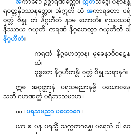
အ
ကာရော ဥစ္စာရဏတ္ထော၊
ဣတိ
သဒ္ဒေါ ပနာနန္တ
ရဝုတ္တနိဒဿနတ္ထော၊ အံဣတိ ယံ
အ
ကာရတော ပရံ
ဝုတ္တံ ဗိန္ဒု၊ တံ နိဂ္ဂဟီတံ နာမ ဟောတိ။ ရဿဿရံ
နိဿာယ ဂယှတိ၊ ကရဏံ နိဂ္ဂဟေတွာ ဂယှတီတိ ဝါ
နိဂ္ဂဟီတံ
။
ကရဏံ နိဂ္ဂဟေတွာန၊ မုခေနာဝိဝဋေန
ယံ၊
ဝုစ္စတေ နိဂ္ဂဟီတန္တိ၊ ဝုတ္တံ ဗိန္ဒု သရာနုဂံ။
ဣဓ အဝုတ္တာနံ ပရသမညာနမ္ပိ ပယောဇနေ
သတိ ဂဟဏတ္ထံ ပရိဘာသမာဟ။
။
ပရသမညာ ပယောဂေ
။
၁၁
ယာ စ ပန ပရသ္မိံ သက္ကတဂန္ထေ၊ ပရေသံ ဝါ ဝေ