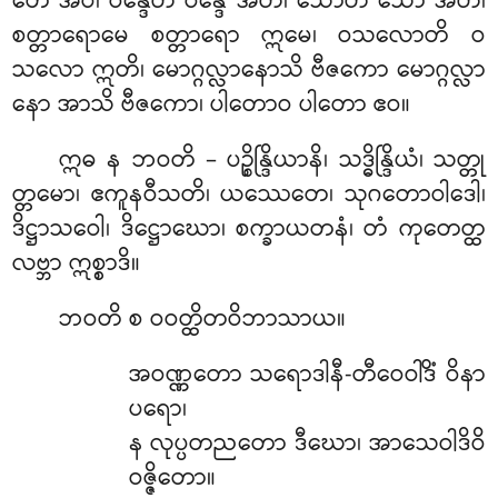
တေ အပိ၊ ဝန္ဒေဟံ ဝန္ဒေ အဟံ၊ သောဟံ သော အဟံ၊
စတ္တာရောမေ စတ္တာရော ဣမေ၊ ဝသလောတိ ဝ
သလော ဣတိ၊ မောဂ္ဂလ္လာနောသိ ဗီဇကော မောဂ္ဂလ္လာ
နော အာသိ ဗီဇကော၊ ပါတောဝ ပါတော ဧဝ။
ဣဓ န ဘဝတိ – ပဉ္စိန္ဒြိယာနိ၊ သဒ္ဓိန္ဒြိယံ၊ သတ္တု
တ္တမော၊ ဧကူနဝီသတိ၊ ယဿေတေ၊ သုဂတောဝါဒေါ၊
ဒိဋ္ဌာသဝေါ၊ ဒိဋ္ဌောဃော၊ စက္ခာယတနံ၊ တံ ကုတေတ္ထ
လဗ္ဘာ ဣစ္စာဒိ။
ဘဝတိ စ ဝဝတ္ထိတဝိဘာသာယ။
အဝဏ္ဏတော သရောဒါနီ-တီဝေဝါဒိံ ဝိနာ
ပရော၊
န လုပ္ပတညတော ဒီဃော၊ အာသေဝါဒိဝိ
ဝဇ္ဇိတော။