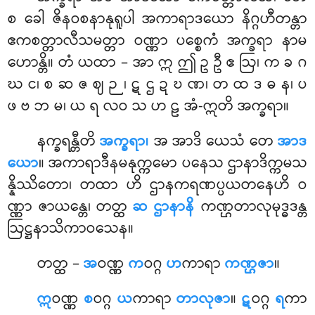
စ ခေါ ဇိနဝစနာနုရူပါ အကာရာဒယော နိဂ္ဂဟီတန္တာ
ဧကစတ္တာလီသမတ္တာ ဝဏ္ဏာ ပစ္စေကံ အက္ခရာ နာမ
ဟောန္တိ။ တံ ယထာ – အာ ဣ ဤ ဥ ဦ ဧ ဩ၊ က ခ ဂ
ဃ င၊ စ ဆ ဇ ဈ ဉ၊ ဋ ဌ ဍ ဎ ဏ၊ တ ထ ဒ ဓ န၊ ပ
ဖ ဗ ဘ မ၊ ယ ရ လဝ သ ဟ ဠ အံ-ဣတိ အက္ခရာ။
နက္ခရန္တီတိ
အက္ခရာ၊
အ အာဒိ ယေသံ တေ
အာဒ
ယော
။ အကာရာဒီနမနုက္ကမော ပနေသ ဌာနာဒိက္ကမသ
န္နိဿိတော၊ တထာ ဟိ ဌာနကရဏပ္ပယတနေဟိ ဝ
ဏ္ဏာ ဇာယန္တေ၊ တတ္ထ
ဆ ဌာနာနိ
ကဏ္ဌတာလုမုဒ္ဓဒန္တ
ဩဋ္ဌနာသိကာဝသေန။
တတ္ထ –
အ
ဝဏ္ဏ
က
ဝဂ္ဂ
ဟ
ကာရာ
ကဏ္ဌဇာ
။
ဣ
ဝဏ္ဏ
စ
ဝဂ္ဂ
ယ
ကာရာ
တာလုဇာ
။
ဋ
ဝဂ္ဂ
ရ
ကာ