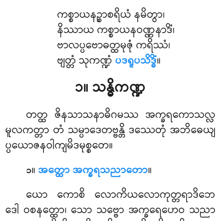
ကစ္စာယနဉ္စာစရိယံ နမိတွာ၊
နိဿာယ ကစ္စာယနဝဏ္ဏနာဒိံ၊
ဗာလပ္ပဗောဓတ္ထမုဇုံ ကရိဿံ၊
ဗျတ္တံ သုကဏ္ဍံ
ပဒရူပသိဒ္ဓိံ
။
၁။ သန္ဓိကဏ္ဍ
တတ္ထ ဇိနသာသနာဓိဂမဿ အက္ခရကောသလ္လ
မူလကတ္တာ တံ သမ္ပာဒေတဗ္ဗန္တိ ဒဿေတုံ အဘိဓေယျ
ပ္ပယောဇနဝါကျမိဒမုစ္စတေ။
။
အတ္ထော အက္ခရသညာတော
။
၁
ယော ကောစိ လောကိယလောကုတ္တရာဒိဘေ
ဒေါ ဝစနတ္ထော၊ သော သဗ္ဗော အက္ခရေဟေဝ သညာ