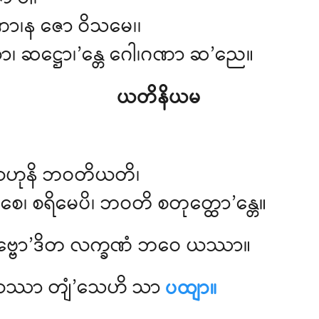
ာ၊န ဇော ဝိသမေ၊၊
ာ၊ ဆဋ္ဌော၊’န္တေ ဂေါ၊ဂဏာ ဆ’ညေ။
ယတိနိယမ
ိလဟုနိ ဘဝတိယတိ၊
စေ၊ စရိမေပိ၊ ဘဝတိ စတုတ္ထော’န္တေ။
ုဗ္ဗော’ဒိတ လက္ခဏံ ဘဝေ ယဿာ။
၊ ယဿာ တျံ’သေဟိ သာ
ပထျာ။