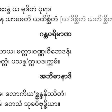
ဆန္ဒံ ယ မုဒိတံ ပုရာ၊
၊ န သာဓေတိ ယထိစ္ဆိတံ
[ယ’ဒိစ္ဆိတံ ယတိ’စ္ဆ
ဂန္ထပရိမာဏ
၊ မတ္တာ၊ဝဏ္ဏ၊ဝိဘေဒနံ၊
ံ၊ ပသန္န’တ္ထ၊ပဒ၊က္ကမံ။
အဘိဓာနာဒိ
၊ လောကိယ’စ္ဆန္ဒနိဿိတံ၊
 တေသံ သုခဝိဗုဒ္ဓိယာ။