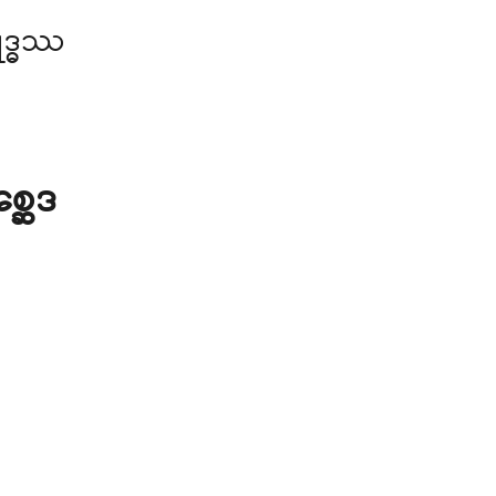
ဒ္ဓဿ
္ဆေဒ