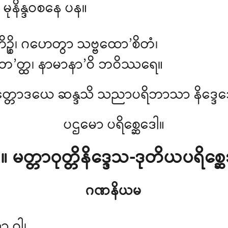
ဌံ၊ မုနိန္ဒဝစနေ ပန။
စိ၊ ဂဟေတွာ သဗ္ဗထော’စိတံ၊
တ္ထ၊ နာမာနာ’ဝိ ဘဝိဿရေ။
တ္တောဒယေ ဆန္ဒသိ သညာပရိဘာသာ နိဒ္ဒေ
ပဌမော ပရိစ္ဆေဒေါ။
။ မတ္တာဝုတ္တိနိဒ္ဒေသ-ဒုတိယပရိစ္ဆ
ဂဏနိယမ
ော
ဝါ၊