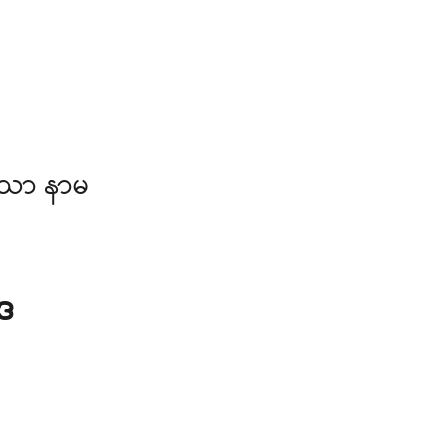
သော နာမ
ေဒ