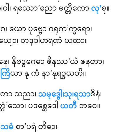
တော၊ဝါ၊ ရဿော’ညော မတ္တိကော
လု’
ဇု။
၊ ယော ပုဗ္ဗော ဂရုက’က္ခရော၊
ေယျော၊ တဒုဒါဟရဏံ ယထာ။
 နိဗဒ္ဓဂေဓာ ဇိနဿ’ယံ ဇနတာ၊
ကြိ
ယာ နု ကံ နာ’နုရဉ္ဇယတိ။
တော သညာ၊
သမုဒ္ဒေါ၊သု၊ရသာ
ဒိနံ၊
ထံ’သော၊ ပဒစ္ဆေဒေါ
ယတီ
ဘဝေ။
ိသမံ
စာ’ပရံ တိဓာ၊