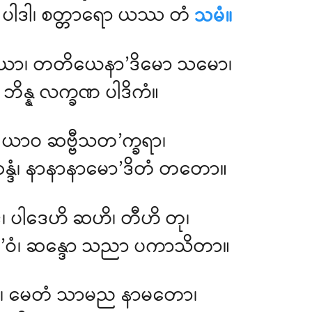
ါဒါ၊ စတ္တာရော ယဿ တံ
သမံ။
ယော၊ တတိယေနာ’ဒိမော သမော၊
 ဘိန္န လက္ခဏ ပါဒိကံ။
၊ ယာဝ ဆဗ္ဗီသတ’က္ခရာ၊
္ဒံ၊ နာနာနာမော’ဒိတံ တတော။
’ဒိ၊ ပါဒေဟိ ဆဟိ၊ တီဟိ တု၊
ေ’ဝံ၊ ဆန္ဒော သညာ ပကာသိတာ။
’ည၊ မေတံ သာမည နာမတော၊