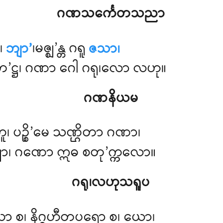
ဂဏသင်္ကေတသညာ
ူ၊
ဘျာ’
၊မဇ္ဈ’န္တ ဂရူ
ဇသာ၊
’ဋ္ဌ၊ ဂဏာ ဂေါ ဂရု၊လော လဟု။
ဂဏနိယမ
ူ၊ ပဉ္စိ’မေ သဏ္ဌိတာ ဂဏာ၊
ာ၊ ဂဏော ဣဓ စတု’က္ကလော။
ဂရု၊လဟုသရူပ
ော စ၊ နိဂ္ဂဟီတပရော စ၊ ယော၊