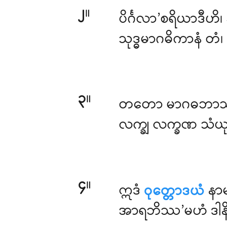
၂
။
ပိင်္ဂလာ’စရိယာဒီဟိ၊ 
သုဒ္ဓမာဂဓိကာနံ တံ
၃
။
တတော မာဂဓဘာသာယ
လက္ချ လက္ခဏ သံယုတ္တ
၄
။
ဣဒံ
ဝုတ္တောဒယံ
နာမ
အာရဘိဿ’မဟံ ဒါနိ၊