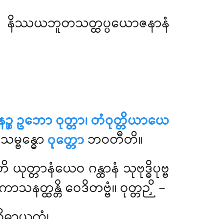
ဓဿ နိဿယဘူတသတ္ထပ္ပယောဇနာနံ
ဉ္စ ဥဘော ဝုတ္တာ၊ တံဝုတ္တိယာယေ
သမ္ဗန္ဓော
ဝုတ္တော
ဘဝတီတိ။
ာနံယေဝ ဂန္ထာနံ သုဗုဒ္ဓိပုဗ္ဗ
သနတ္ထန္တိ ဝေဒိတဗ္ဗံ။ ဝုတ္တဉှိ –
ာဘိဓာယကံ၊