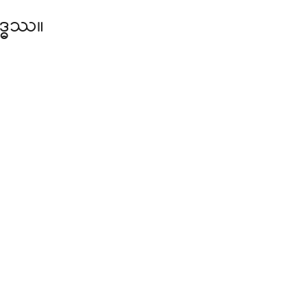
ဒ္ဓဿ။