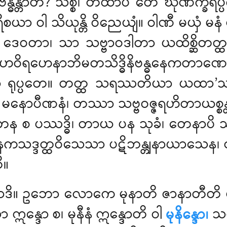
ဗန္ဓန္တာတိ? သစ္စံ၊ တထာပိ တေ ဃုဏက္ခရပ္
စယာ ဝါ သိယုန္တိ ဝိညေယျံ။ ဝါဏီ မယှံ မနံ
တာ၊ သာ သဗ္ဗာဝဒါတာ ယထိစ္ဆိတတ္ထသာ
စုဟဝိရဟေနာဘိမတသိဒ္ဓိနိဗန္ဓနေကတာဏော 
ရုပ္ပတေ။ တတ္ထ သရဿတိယာ ယထာ’သတ္တ
မနောပီဏနံ၊ တဿာ သဗ္ဗဝဇ္ဇရဟိတာယစ္စန္
 တေန စ ပဿဒ္ဓိ၊ တာယ ပန သုခံ၊ တေနာပ
သဒ္ဒတ္ထဝိသေသာ ပဋိဘန္တျနာယာသေန၊ တတော
ိ။
္စာဒိ။ ဥဘော လောကေ မုနာတိ ဇာနာတီတိ မ
ာ ဣန္ဒော စ၊ မုနီနံ ဣန္ဒောတိ ဝါ
မုနိန္ဒော၊
သမ