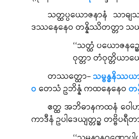
သတ္ထပ္ပယောဇနာနံ သာဓျ
ဒဿနေနေဝ တန္နိဿိတတ္တာ သယမ္ပိ
‘‘သတ္ထံ ပယောဇနဉ္စ
ဝုတ္တာ တံဝုတ္တိယာ
တဿတ္ထော–
သမ္ဗန္ဓနိဿယ
ဝ
တေသံ ဥဘိန္နံ ကထနေနေဝ
တန
ဧတ္ထ အဘိဓာနကထနံ ဝေါဟာရသ
ကာဒီနံ ဥပါဒေယျတ္တဉ္စ တဗ္ဗိပရီတာ
‘‘သမ္ဗန္ဓာနုဂုဏောပ