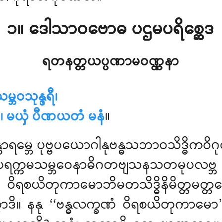
၁။ ဒေါသာဝဗောဓ ပဌမပရိစ္ဆေဒ
ရတနတ္တယပ္ပဏာမဝဏ္ဏနာ
သမ္ဘဝသုန္ဒရီ၊
၊ မယှံ ပီဏယတံ မနံ
။
္ထာရမ္ဘေ ပုဗ္ဗပယောဂါနုဗန္ဓသဘာဝသိဒ္ဓ
ပေတပရက္ကမသမ္ဘဝေနာဓိဂတဗျသနသတမုပ
ိရစယိတုကာမောဘိမတသိဒ္ဓိနိမိတ္တမတ္
စ္စာဒိ။ နနု ‘‘ဗန္ဓလက္ခဏံ ဝိရစယိတုကာမေ