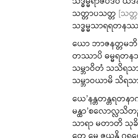
သဒ္ဓမ္မရာဇပဒဝိံ ယဒ
သတ္တာပသတ္တ
[သတ္တ
သဒ္ဓမ္မသာရရတနဿ
ယော ဘာဇနတ္တမဘိသ
တဿာပိ ဓမ္မရ
သမ္ဘာဝိတံ သသိရ
သမ္ဘာဝယာမိ သိရသာ
ယေ’နန္တတန္တရတနာက
မန္ထာ’စလောလ္လသိတ
သာရာ မတာတိ သုခိ
တေ မေ ဇယန္တိ ဂုရဝ