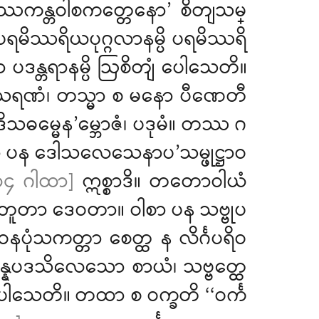
ေကန္တဝါစကတ္တေနော’ စိတျသမ္
မိဿရိယပုဂ္ဂလာနမ္ပိ ပရမိဿရိ
န္တရာနမ္ပိ ဩစိတျံ ပေါသေတိ။
သရဏံ၊ တသ္မာ စ မနော ပီဏေတီ
သဓမ္မေန’မ္ဘောဇံ၊ ပဒုမံ။ တဿ ဂ
ာ ပန ဒေါသလေသေနာပ’သမ္ဖုဋ္ဌာဝ
၁၄ ဂါထာ]
ဣစ္စာဒိ။ တတောဝါယံ
ူတာ ဒေဝတာ။ ဝါစာ ပန သဗ္ဗုပ
ပုံသကတ္တာ စေတ္ထ န လိင်္ဂပရိဝ
ိန္နပဒသိလေသော စာယံ၊ သဗ္ဗတ္ထေ
ေါသေတိ။ တထာ စ ဝက္ခတိ ‘‘ဝင်္က