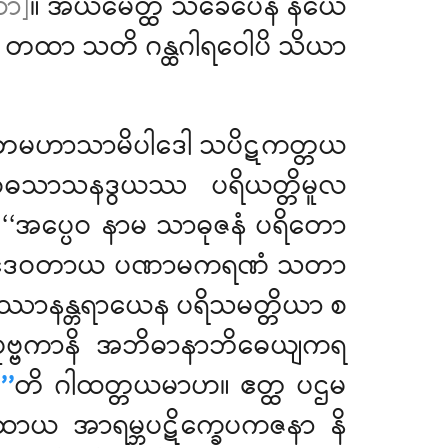
ထာ]
။ အယမေတ္ထ သင်္ခေပေန နယေ
ာ။ တထာ သတိ ဂန္ထဂါရဝေါပိ သိယာ
က္ခိတမဟာသာမိပါဒေါ
သပိဋကတ္တယ
ဋိဝေဓသာသနဒွယဿ ပရိယတ္တိမူလ
အပ္ပေဝ နာမ သာဓုဇနံ ပရိတော
 ဣဋ္ဌဒေဝတာယ ပဏာမကရဏံ သတာ
ဿာနန္တရာယေန ပရိသမတ္တိယာ စ
ပုဗ္ဗကာနိ အဘိဓာနာဘိဓေယျကရ
’’
တိ ဂါထတ္တယမာဟ။ ဧတ္ထ ပဌမ
ာယ အာရမ္ဘပဋိက္ခေပကဇနာ နိ