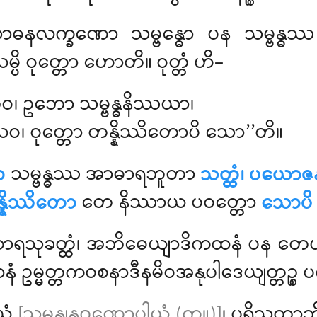
သာဓနလက္ခဏော သမ္ဗန္ဓော ပန သမ္ဗန္
 ဝုတ္တော ဟောတိ။ ဝုတ္တံ ဟိ–
ေဝ၊ ဥဘော သမ္ဗန္ဓနိဿယာ၊
ယေဝ၊ ဝုတ္တော တန္နိဿိတောပိ သော’’တိ။
ာ
သမ္ဗန္ဓဿ အာဓာရဘူတာ
သတ္ထံ၊ ပယောဇန
္နိဿိတော
တေ နိဿာယ ပဝတ္တော
သောပိ
ုခတ္ထံ၊ အဘိဓေယျာဒိကထနံ ပန တေဟိ ယုတ္တ
နံ ဥမ္မတ္တကဝစနာဒီနမိဝအနုပါဒေယျတ္တဉ္စ ပကာ
ါယံ
[သမ္ဗန္ဓျနုဂုဏောပါယံ (က။)]
၊ ပုရိသတ္ထ