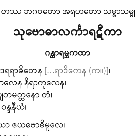
 တဿ ဘဂဝတော အရဟတော သမ္မာသမ္ဗု
သုဗောဓာလင်္ကာရဋီကာ
ဂန္ထာရမ္ဘကထာ
ာဒရရာဓိတေန
[…ရာဒိကေန (က။)]
၊
ကလေန နိရာကုလေန၊
ျတမတ္တနော တံ၊
 ဝန္ဒနီယံ။
ယော ဇယဗောဓိမူလေ၊