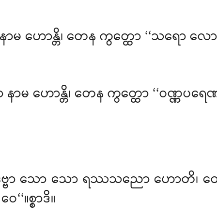
နာမ ဟောန္တိ၊ တေန ကွတ္ထော ‘‘သရော လောပေ
 နာမ ဟောန္တိ၊ တေန ကွတ္ထော ‘‘ဝဏ္ဏပရေ
ုဗ္ဗော သော သော ရဿသညော ဟောတိ၊ တေ
‘‘။စ္စာဒိ။