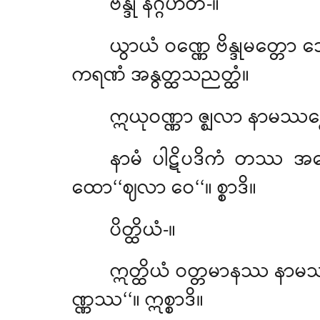
ဗိန္ဒု နိဂ္ဂဟီတံ-။
ယွာယံ ဝဏ္ဏေ ဗိန္ဒုမတ္တော
ကရဏံ အနွတ္ထသညတ္ထံ။
ဣယုဝဏ္ဏာ ဇ္ဈလာ နာမဿန္တ
နာမံ ပါဋိပဒိကံ တဿ အန
ထော‘‘ဈလာ ဝေ‘‘။ စ္စာဒိ။
ပိတ္ထိယံ-။
ဣတ္ထိယံ ဝတ္တမာနဿ နာမဿန
ဏ္ဏဿ‘‘။ ဣစ္စာဒိ။