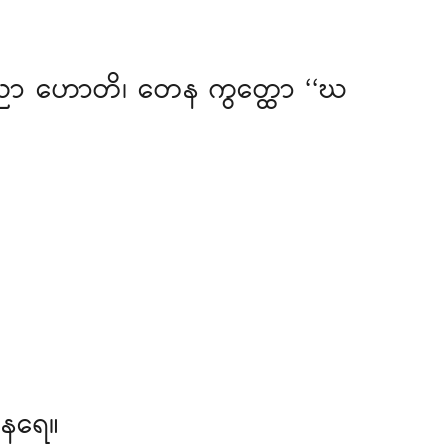
ာ ဟောတိ၊ တေန ကွတ္ထော ‘‘ဃ
 နရေ။