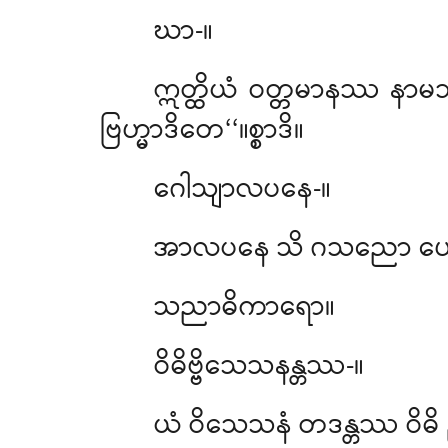
ဃာ-။
ဣတ္ထိယံ ဝတ္တမာနဿ နာ
ဗြဟ္မာဒိတေ‘‘။စ္စာဒိ။
ဂေါသျာလပနေ-။
အာလပနေ သိ ဂသညော ဟောတိ၊
သညာဓိကာရော။
ဝိဓိဗ္ဗိသေသနန္တဿ-။
ယံ ဝိသေသနံ တဒန္တဿ ဝိဓိ