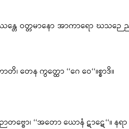
မဿန္တေ ဝတ္တမာနော အာကာရော ဃသဉေည
 တေန ကွတ္ထော ‘‘ဂေ ဝေ‘‘။စ္စာဒိ။
 ဉာတဗ္ဗော၊ ‘‘အတော ယောနံ ဋာဋေ‘‘။ နရာ