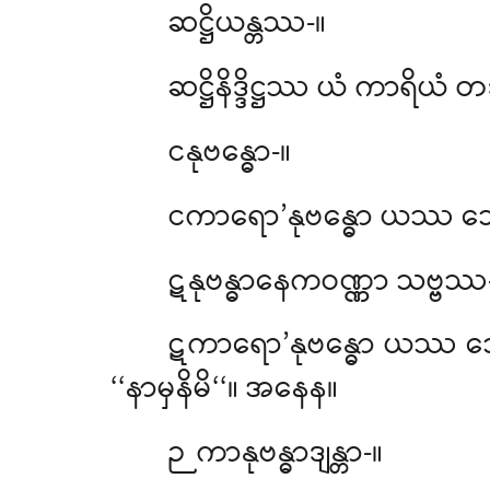
ဆဋ္ဌိယန္တဿ-။
ဆဋ္ဌိနိဒ္ဒိဋ္ဌဿ ယံ ကာရိယံ
ငနုဗန္ဓော-။
ငကာရော’နုဗန္ဓော ယဿ သေ
ဋနုဗန္ဓာနေကဝဏ္ဏာ သဗ္ဗဿ
ဋကာရော’နုဗန္ဓော ယဿ သေ
‘‘နာမှနိမိ‘‘။ အနေန။
ဉကာနုဗန္ဓာဒျန္တာ-။