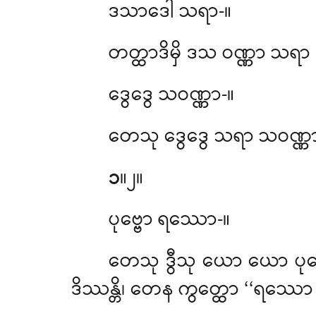
ဒသာဒေါ
သရာ-။
တတ္ထာဒိမှိ ဒသ ဝဏ္ဏာ သရာ 
ဒွေဒွေ သဝဏ္ဏာ-။
တေသု ဒွေဒွေ သရာ သဝဏ္ဏာ
၁
။၂။
ပုဗ္ဗော
ရဿော-။
တေသု ဒွီသု ယော ယော ပ
ဒိဿန္တိ၊ တေန ကွတ္ထော ‘‘ရဿော ဝေ