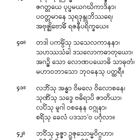
ဇဂတ္တယေ ပုပ္ဖမယဂဃိကာဒိနာ၊
ပဝတ္တမာနေ သုရဒုန္ဒုဘိဿရေ၊
အဗုဇ္ဈိဗောဓိံ ရဇနီပရိက္ခယေ။
။
တဒါ ပကမ္ပိံသု သသေလကာနနာ၊
၄၀
သဟဿသံခါ ဒသလောကဓာတုယော၊
အဂဉ္ဇိ သော လောဏပယောဓိ သာဓုတံ၊
မဟာဝဘာသော ဘုဝနေသု ပတ္ထရီ။
။
လဘိံသု အန္ဓာ ဝိမလေ ဝိလောစနေ၊
၄၁
သုဏိံသု သဒ္ဒေ ဗဓိရာပိ ဇာတိယာ၊
လပိံသု မူဂါ ဝစနေန ဝဂ္ဂုနာ၊
စရိံသု ခေလံ ပဒသာ’ဝ ပင်္ဂုလာ။
။
ဘဝိံသု ခုဇ္ဇာ ဥဇုသောမ္မဝိဂ္ဂဟာ၊
၄၂