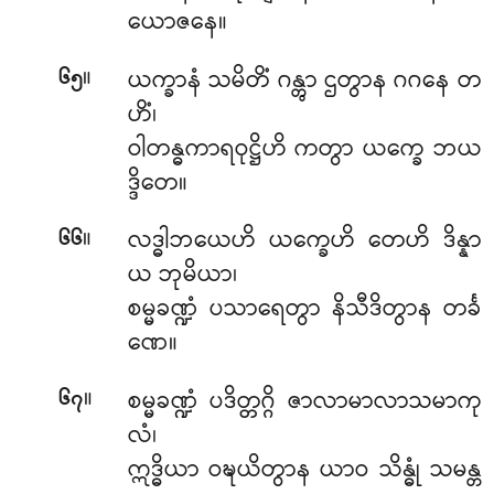
ယောဇနေ။
။
ယက္ခာနံ သမိတိံ ဂန္တွာ ဌတွာန ဂဂနေ တ
၆၅
ဟိံ၊
ဝါတန္ဓကာရဝုဋ္ဌိဟိ ကတွာ ယက္ခေ ဘယ
ဒ္ဒိတေ။
။
လဒ္ဓါဘယေဟိ ယက္ခေဟိ တေဟိ ဒိန္နာ
၆၆
ယ ဘုမိယာ၊
စမ္မခဏ္ဍံ ပသာရေတွာ နိသီဒိတွာန တင်္ခ
ဏေ။
။
စမ္မခဏ္ဍံ ပဒိတ္တဂ္ဂိ ဇာလာမာလာသမာကု
၆၇
လံ၊
ဣဒ္ဓိယာ ဝဍ္ဎယိတွာန ယာဝ သိန္ဓုံ သမန္တ