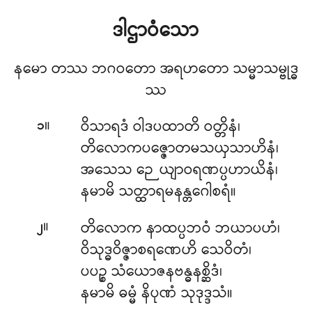
ဒါဌာဝံသော
နမော တဿ ဘဂဝတော အရဟတော သမ္မာသမ္ဗုဒ္ဓ
ဿ
။
ဝိသာရဒံ ဝါဒပထာတိ ဝတ္တိနံ၊
၁
တိလောကပဇ္ဇောတမသယှသာဟိနံ၊
အသေသ ဉေယျာဝရဏပ္ပဟာယိနံ၊
နမာမိ သတ္ထာရမနန္တဂေါစရံ။
။
တိလောက နာထပ္ပဘဝံ ဘယာပဟံ၊
၂
ဝိသုဒ္ဓဝိဇ္ဇာစရဏေဟိ သေဝိတံ၊
ပပဉ္စ သံယောဇနဗန္ဓနစ္ဆိဒံ၊
နမာမိ ဓမ္မံ နိပုဏံ သုဒုဒ္ဒသံ။