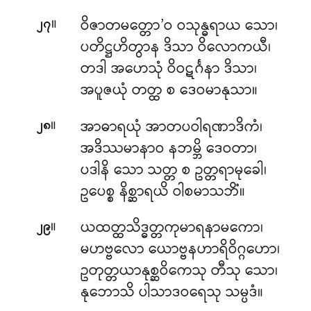
။
ဝိဇာတမတ္တော’ဝ ဝသုန္ဓရာယ သော၊
၂၇
ပတိဋ္ဌဟိတွာန ဒိသာ ဝိလောကယီ၊
တဒါ အဟေသုံ ဝိဝဋင်္ဂနာ ဒိသာ၊
အပူဇယုံ တတ္ထ စ ဒေဝမာနုသာ။
။
အာဓာရယုံ အာတပဝါရဏာဒိကံ၊
၂၈
အဒိဿမာနာဝ နဘမ္ဘိ ဒေဝတာ၊
ပဒါနိ သော သတ္တ စ ဥတ္တရာမုခေါ၊
ဥပေစ္စ နိစ္ဆာရယိ ဝါစမာသဘိံ။
။
ယထတ္ထသိဒ္ဓတ္တကုမာရနာမကော၊
၂၉
မဟဗ္ဗလော ယောဗ္ဗနဟာရိဝိဂ္ဂဟော၊
ဥတုတ္တယာနုစ္ဆဝိကေသု တီသု သော၊
နုဘောသိ ပါသာဒဝရေသု သမ္ပဒံ။