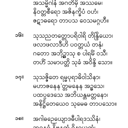
အသမ္မိဂါနံ အဂတိမှိ အဿမေ၊
နိဝတ္တစီရော အဇိနက္ခိပံ ဝဟံ၊
ဇဋာဓရော တာပသ ဝေသမဂ္ဂဟီ။
။
သုသညတတ္တောပရိဝါရိ တိန္ဒြိယော၊
၁၆
ဖလာဖလာဒီဟိ ပဝတ္တယံ တနုံ၊
ဂတော အဘိဉ္ဂ္ဉာသု စ ပါရမိံ ဝသီ၊
တဟိံ သမာပတ္တိ သုခံ အဝိန္ဒိ သော။
။
သုသဇ္ဇိတေ ရမ္မပုရာဓိဝါသိနာ၊
၁၇
မဟာဇနေန’တ္တမနေန အဉ္ဇသေ၊
ပထပ္ပဒေသေ အဘိယန္တမတ္တနော၊
အနိဋ္ဌိတေယေဝ သုမေဓ တာပသော။
။
အဂါဓဉေယျောဒဓီပါရဒဿိနံ၊
၁၈