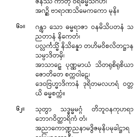
ဇနဿ ကာတုံ ဝရဓမ္မသင်္ဂဟံ၊
အဂဉ္ဆိ ဗာရာဏသိမေကကော မုနိ။
။
ဂန္တွာ သော ဓမ္မရာဇာ ဝနမိသိပတနံ သ
၆၁
ညတာနံ နိကေတံ၊
ပလ္လင်္ကသ္မိံ နိသိန္နော တဟိမဝိစလိတဋ္ဌာန
သမ္ပာဒိတမှိ၊
အာသာဠှေ ပုဏ္ဏမာယံ သိတရုစိရုစိယာ
ဇောတိတေ စက္ကဝါဠေ၊
ဒေဝဗြဟ္မာဒိကာနံ ဒုရိတမလဟရံ ဝတ္တ
ယိ ဓမ္မစက္ကံ။
။
သုတွာ သဒ္ဓမ္မမဂ္ဂံ တိဘူဝနကုဟရာ
၆၂
ဘောဂဝိတ္ထာရိကံ တံ၊
အညာကောဏ္ဍညနာမဒွိဇမုနိပမုခါဋ္ဌာရ