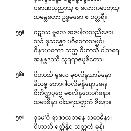
ပမာဏသုညာသု စ လောကဓာတုသု၊
သမန္တတော ဥဒ္ဓမဓော စ ပတ္ထရီ။
။
ဝဋဿ မူလေ အဇပါလသညိနော၊
၅၅
သုခံ ဖုသန္တော ပဝိဝေကသမ္ဘဝံ၊
ဝိနာယကော သတ္တ ဝိဟာသိ ဝါသရေ၊
အနန္တဒဿီ သုရရာဇပူဇိတော။
။
ဝိဟာသိ မူလေ မုစလိန္ဒသာခိနော၊
၅၆
နိသဇ္ဇ ဘောဂါဝလိမန္ဒိရောဒရေ၊
ဝိကိဏ္ဏပုပ္ဖေ မုစလိန္ဒဘောဂိနော၊
သမာဓိနာ ဝါသရသတ္တကံ ဇိနော။
။
ဒုမေ’ပိ ရာဇာယတနေ သမာဓိနာ၊
၅၇
ဝိဟာသိ ရတ္တိန္ဒိဝ သတ္တကံ မုနိ၊