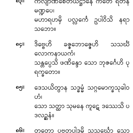
။
ကလျာဏိစေတိယဋ္ဌာနေ ကတေ ရတန
၈၃
မဏ္ဍပေ၊
မဟာရဟမှိ ပလ္လင်္ကေ ဥပါဝိသိ နရာ
သဘော။
။
ဒိဗ္ဗေဟိ ခဇ္ဇဘောဇ္ဇေဟိ သသင်္ဃံ
၈၄
လောကနာယကံ၊
သန္တပ္ပေသိ ဖဏိန္ဒော သော ဘုဇင်္ဂေဟိ ပု
ရက္ခတော။
။
ဒေသယိတွာန သဒ္ဓမ္မံ သဂ္ဂမောက္ခသုခါဝ
၈၅
ဟံ၊
သော သတ္ထာ သုမနေ ကူဋေ ဒဿေသိ ပ
ဒလဉ္ဆနံ။
။
တတော ပဗ္ဗတပါဒမှိ သသင်္ဃော သော
၈၆