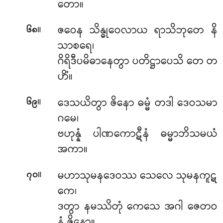
တော။
။
ဇဝေန သိန္ဓုဝေလာယ ရာသိဘုတေ နိ
၆၈
သာစရေ၊
ဂိရိဒီပမိဓာနေတွာ ပတိဋ္ဌာပေသိ တေ တ
ဟိံ။
။
ဒေသယိတွာ ဇိနော ဓမ္မံ တဒါ ဒေဝသမာ
၆၉
ဂမေ၊
ဗဟုန္နံ ပါဏကောဋီနံ ဓမ္မာဘိသမယံ
အကာ။
။
မဟာသုမနဒေဝဿ သေလေ သုမနကူဋ
၇၀
ကေ၊
ဒတွာ နမဿိတုံ ကေသေ အဂါ ဇေတဝ
နံ ဇိနော။