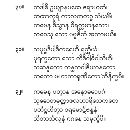
။
ကဒါစိ ဥယျာနပထေ ဇရာဟတံ၊
၃၀
တထာတုရံ ကာလကတဉ္စ သံယမိံ၊
ကမေန ဒိသွာန ဝိရတ္တမာနသော၊
ဘဝေသု သော ပဗ္ဗဇိတုံ အကာမယိ။
။
သပုပ္ဖဒီပါဒီကရေဟိ ရတ္တိယံ၊
၃၁
ပုရက္ခတော သော တိဒိဝါဓိဝါသိဟိ၊
သဆန္နကော ကန္တကဝါဇိယာနတော၊
တတော မဟာကာရုဏိကော’ဘိနိက္ခမိ။
။
ကမေန ပတွာန အနောမမာပဂံ၊
၃၂
သုဓောတမုတ္တာဖလဟာရိသေကတေ၊
ပတိဋ္ဌဟိတွာ ဝရမောဠိဗန္ဓနံ၊
သိတာသိလူနံ ဂဂနေ သမုက္ခိပီ။