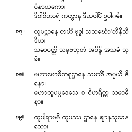
ဝိနာယကော၊
ဒိဝါဝိဟာရံ ကတွာန ဒီဃဝါပိံ ဥပါဂမိ။
။
ထူပဋ္ဌာနေ တဟိံ ဗုဒ္ဓါ သသင်္ဃော’ဘိနိသီ
၈၇
ဒိယ၊
သမာပတ္တိ သမုဗဘုတံ အဝိန္ဒိ အသမံ သု
ခံ။
။
မဟာဗောဓိတရုဋ္ဌာနေ သမာဓိံ အပ္ပယိ ဇိ
၈၈
နော၊
မဟာထူပပ္ပဒေသေ စ ဝိဟရိတ္ထ သမာဓိ
နာ။
။
ထူပါရာမမှိ ထူပဿ ဌာနေ ဈာနသုခေန
၈၉
သော၊