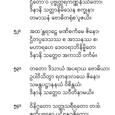
ဌိတော’ဝ ပုဗ္ဗုတ္တရကဏ္ဏနိဿိတော၊
ဒိနာနိ သတ္တာနိမိသေန စက္ခုနာ၊
တမာသနံ ဗောဓိတရုံစ’ပူဇယိ။
။
အထ’န္တရာဠေ မဏိစင်္ကမေ ဇိနော၊
၅၂
ဌိတပ္ပဒေသဿ စ အာသနဿ စ၊
မဟာရဟေ ဒေဝဝရာဘိနိမ္မိတေ၊
ဒိနာနိ သတ္တေဝ အကာသိ ဝင်္ကမံ။
။
တတော ဒိသာယံ အပရာယ ဗောဓိယာ၊
၅၃
ဥပါဝိသိတွာ ရတနာလယေ ဇိနော၊
သမန္တပဋ္ဌာနနယံ ဝိစိန္တယံ၊
ဒိနာနိ သတ္တေဝ သဝီတိနာမယိ။
။
ဝိနိဂ္ဂတော သတ္ထုသရီရတော တဒါ၊
၅၄
ဇုတိပ္ပဗန္ဓော ပဋိဗန္ဓဝဇ္ဇိတော၊