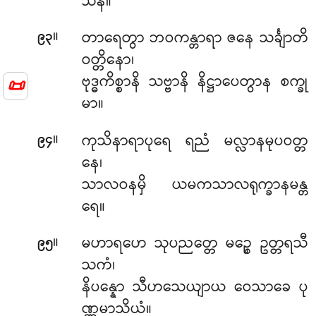
သနံ။
။
တာရေတွာ ဘဝကန္တာရာ ဇနေ သင်္ချာတိ
၉၃
ဝတ္တိနော၊
ဗုဒ္ဓကိစ္စာနိ သဗ္ဗာနိ နိဋ္ဌာပေတွာန စက္ခု
📜
မာ။
။
ကုသိနာရာပုရေ ရညံ မလ္လာနမုပဝတ္တ
၉၄
နေ၊
သာလဝနမှိ ယမကသာလရုက္ခာနမန္တ
ရေ။
။
မဟာရဟေ သုပညတ္တေ မဉ္စေ ဥတ္တရသီ
၉၅
သကံ၊
နိပန္နော သီဟသေယျာယ ဝေသာခေ ပု
ဏ္ဏမာသိယံ။