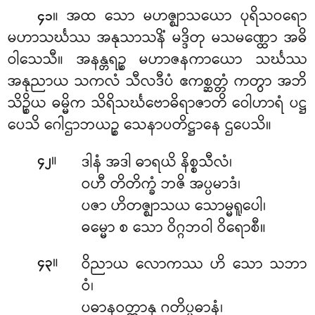
။ အထ သော မဟဇ္ဈာသယော ပုရိသဝရော
၄၁
မဟာသင်္ဃဿ အနုသာသနိံ မဒ္ဒိတု မသမဏ္ထော အဓိ
ဝါသေသီ။ အနန္တရဉ္စ မဟာဇနကာယော သင်္ဃဿ
အနုညာယ သကလံ သီလဒီပံ ဧကစ္ဆတ္တံ ကတွာ အဘိ
သိဉ္စိယ ဓမ္မိက သိရိသင်္ဃဗောဓိရာဇာတိ ဝေါဟာရံ ပဋ္ဌ
ပေသိ ဂေါဌာဘယဉ္စ သေနာပတိဋ္ဌာနေ ဌပေသိ။
။
ဒါနံ အဒါ ဓာရယိ နိစ္စသီလံ၊
၄၂
ဝဟီ တိတိက္ခံ ဘဇိ အပ္ပမာဒံ၊
ပဇာ ဟိတဇ္ဈာသယ သောမ္မရူပေါ၊
ဓမ္မော စ သော ဝိဂ္ဂဘဝါ ဝိရောစီ။
။
ဝိညာယ လောကဿ ဟိ သော သဘာ
၄၃
ဝံ၊
ပဓာနဝတ္တာနု ဂတိပ္ပဓာနံ၊