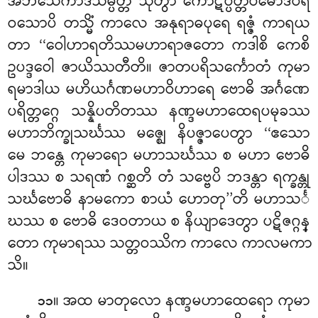
အဘိသေကာဒိသမ္ပတ္တိံ သုတွာ ကောဋိပ္ပတ္တပမောဒပရ
ဝသောပိ တသ္မိံ ကာလေ အနုရာဓပုရေ ရဇ္ဇံ ကာရယ
တာ ‘‘ဝေါဟာရတိဿမဟာရာဇတော ကဒါစိ ကေစိ
ဥပဒ္ဒဝေါ ဇာယိဿတီတိ။ ဇာတပရိသင်္ကောတံ ကုမာ
ရမာဒါယ မဟိယင်္ဂဏမဟာဝိဟာရေ ဗောဓိ အင်္ဂဏေ
ပရိတ္တဂ္ဂေ သန္နိပတိတဿ နဏ္ဒမဟာထေရပမုခဿ
မဟာဘိက္ခုသင်္ဃဿ မဇ္ဈေ နိပဇ္ဇာပေတွာ ‘‘ဧသော
မေ ဘန္တေ ကုမာရော မဟာသင်္ဃဿ စ မဟာ ဗောဓိ
ပါဒဿ စ သရဏံ ဂစ္ဆတိ တံ သဗ္ဗေပိ ဘဒန္တာ ရက္ခန္တု
သင်္ဃဗောဓိ နာမကော စာယံ ဟောတု’’တိ မဟာသင်္
ဃဿ စ ဗောဓိ ဒေဝတာယ စ နိယျာဒေတွာ ပဋိဇဂ္ဂန္
တော ကုမာရဿ သတ္တဝဿိက ကာလေ ကာလမကာ
သိ။
။ အထ မာတုလော နဏ္ဒမဟာထေရော ကုမာ
၁၁