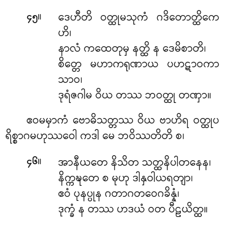
။
ဒေဟီတိ ဝတ္ထုမသုကံ ဂဒိတောတ္ထိကေ
၄၅
ဟိ၊
နာလံ ကထေတုမှ နတ္ထိ န ဒေမိစာတိ၊
စိတ္တေ မဟာကရုဏာယ ပဟဋာဝကာ
သာဝ၊
ဒုရံဇဂါမ ဝိယ တဿ ဘဝတ္ထု တဏှာ။
ဧဝမမှာကံ
ဗောဓိသတ္တဿ ဝိယ ဗာဟိရ ဝတ္ထုပ
ရိစ္စာဂမဟုဿဝေါ ကဒါ မေ ဘဝိဿတိတိ စ၊
။
အာနီယတေ နိသိတ သတ္ထနိပါတနေန၊
၄၆
နိက္ကဍ္ဎတေ စ မုဟု ဒါနှဝါယရတျာ၊
ဧဝံ ပုနပ္ပုန ဂတာဂတဝေဂခိန္နံ၊
ဒုက္ခံ န တဿ ဟဒယံ ဝတ ပီဠယိတ္ထ။