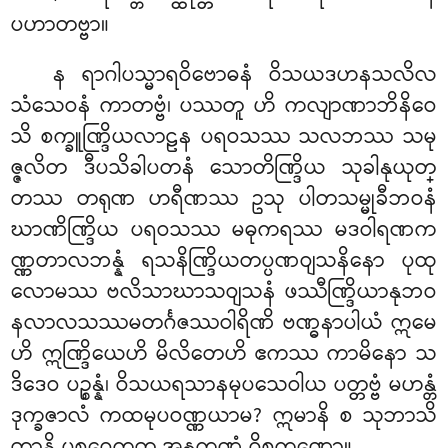
ပဟာတဗ္ဗာ။
န ရာဂါပသ္မာရဝိဗောဓနံ ဝိသယဒဟနသလိလ
သံသေဝနံ ကာတဗ္ဗံ၊ ပဿတူ ဟိ ကလျာဏာဘိနိဝေ
သိ စက္ခူဏ္ဒြိယလာဠန ပရဝသဿ သလဘဿ သမု
ဇ္ဇလိတ ဒီပသိခါပတနံ သောတိဏ္ဒြိယ သုခါနုယုတ္
တဿ တရုဏ ဟရီဏဿ ဥသု ပါတသမ္မုခီဘဝနံ
ဃာဏိဏ္ဒြိယ ပရဝသဿ မဓုကရဿ မဒဝါရဏက
ဏ္ဏတာလဘန္နံ ရသနိဏ္ဒြိယတပ္ပဏဝျသနိနော ပုထု
လောမဿ ဗလိသာဃာသဝျသနံ ဖဿီဏ္ဒြိယာနုဘဝ
နလာလသဿမတင်္ဂဇဿဝါရိဏိ ဗဏ္ဓနာပါယံ ဣမေ
ဟိ ဣဏ္ဒြိယေဟိ မိလိတေဟိ ဧကဿ ကာမိနော သ
ဒိဒေဝ ပဉ္စန္နံ၊ ဝိသယရသာနမုပသေဝါယ ပတ္တဗ္ဗံ မဟန္တံ
ဒုက္ခဇာလံ ကထမုပဝဏ္ဏယာမ? ဣမာနိ စ သုဘာသိ
တာနိ ပစ္စဝေက္ခတု အနုက္ခဏံ ဝိစက္ခဏော။