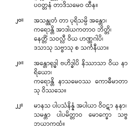
ပဝတ္တနံ တာဒိသမေဝ ထီန။
။
အသန္ထုတံ တာ ပုရိသမ္ပိ အန္တော၊
၂၀
ကရောန္တိ အာဒါယကတာဝ ဘိတ္တိ၊
နေတ္တိံ သဝလ္လီ ဝိယ ဟဏ္ထဂါပိ၊
ဒသာသု သဗ္ဗာသု စ သင်္ကနီယာ။
။
အန္တောရုဒ္ဓါ ဗဟိဒ္ဓါပိ နိဿာသာ ဝိယ နာ
၂၁
ရိယော၊
ကရောန္တိ နာသမေဝဿ ကောဓီမာတာ
သု ဝိဿသေ။
။
မာနသ ပါပသံနိန္နံ အပါယာ ဝိဝဋာ နနာ၊
၂၂
သမန္တာ ပါပမိတ္တာဝ မောက္ခော သဗ္ဗ
ဘယာကထံ။