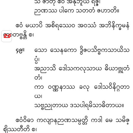
သ ဇာတု ဧဝံ အနုဘူယ ရဇ္ဇံ၊
ဉာဏဿ ပါကေ သတတံ ဇဟာတိ။
ဧဝံ မယာပိ အစိရဿေဝ အဝဿံ အဘိနိက္ခမနံ
ကာတဗ္ဗန္တိ စ၊
📜
။
သော သေနကော ဒွိဇပသိဗ္ဗကသာယိသ
၄၉
ပ္ပံ၊
အညာသိ ဒေါသကလုသာယ ဓိယာဗ္ဘုတံ
တံ၊
ကာ ဝဏ္ဏနာဿ ခလု ဒေါသဝိနိဂ္ဂတာ
ယ၊
သဗ္ဗညုတာယ ဒသပါရမိသာဓိတာယ။
ဧဝံဝိဓာ ကလျာနဉာဏသမ္ပတ္တိ ကဒါ မေ သမိဇ္
ဈိဿတီတိ စ၊