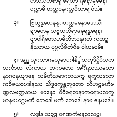
တဿာတိစာရု စရိယာ ရစနာမုခေန၊
ဝက္ကာမိ ဟတ္ထဝနဂလ္လဝိဟာရ ဝံသံ။
။
ဗြဟ္မနွယေနနုဂတတ္ထမနောမဒဿီ၊
၃
ချာတေန သဗ္ဗယတိရာဇဓုရန္ဓရေန၊
ဝျာပါရိတောဟမိတိဘာနုဂတံ ကထဉ္စ၊
နိဿာယ ပုဗ္ဗလိခိတံဝိဓ ဝါယမာမိ။
။ အရ္ဏ္ထ သုဂတာဂမသုဓာပဂါနိဒ္ဓါတကုဒိဋ္ဌိဝိသက
၄
လင်္ကာယ လံကာယ ဘဂဝတော အင်္ဂီရသဿမဟာ
နာဂဝနုယျာနေ သမိတိသမာဂတယက္ခ ရက္ခသလော
ကဝိဇယာပဒါနဿ သိဒ္ဓက္ခေန္တဘူတော သီဟဠမဟီမ
ဏ္ဍလမဏ္ဍနာယ မာနော ဝိဝိဓရတနာကရောပလက္ခ
မာနမဟဂ္ဃမဏိ ဘေဒေါ မဏိ ဘေဒေါ နာမ ဇနပဒေါ။
။
လဒ္ဓါန သတ္ထု ဝရဏင်္ကမနညလဗ္ဘ၊
၅