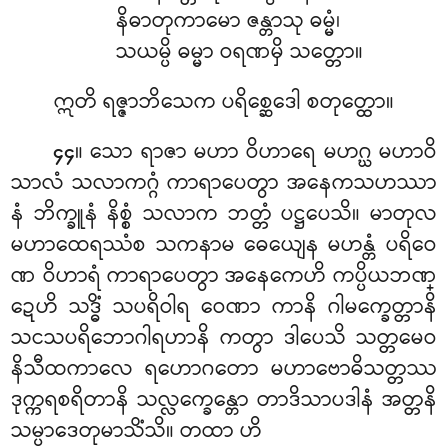
နိဓာတုကာမော ဇန္တာသု ဓမ္မံ၊
သယမ္ပိ ဓမ္မာ ဝရဏမှိ သတ္တော။
ဣတိ ရဇ္ဇာဘိသေက ပရိစ္ဆေဒေါ စတုတ္ထော။
။ သော ရာဇာ မဟာ ဝိဟာရေ မဟဂ္ဃ မဟာဝိ
၄၄
သာလံ သလာကဂ္ဂံ ကာရာပေတွာ အနေကသဟဿာ
နံ ဘိက္ခူနံ နိစ္စံ သလာက ဘတ္တံ ပဋ္ဌပေသိ။ မာတုလ
မဟာထေရဿံစ သကနာမ ဓေယျေန မဟန္တံ ပရိဝေ
ဏ ဝိဟာရံ ကာရာပေတွာ အနေကေဟိ ကပ္ပိယဘဏ္
ဍေဟိ သဒ္ဓိံ သပရိဝါရ ဝေဏာ ကာနိ ဂါမက္ခေတ္တာနိ
သငသပရိဘောဂါရဟာနိ ကတွာ ဒါပေသိ သတ္တမေဝ
နိသီထကာလေ ရဟောဂတော မဟာဗောဓိသတ္တဿ
ဒုက္ကရစရိတာနိ သလ္လက္ခေန္တော တာဒိသာပဒါနံ အတ္တနိ
သမ္ပာဒေတုမာသိံသိ။ တထာ ဟိ