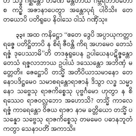
ဟိ သဒ္ဓိံ ဂစ္ဆန္တော တိခိဏ မန္တိတာယ ဂမ္ဘီရဘာဝတော
စ ကဉ္စိ အဇာနာပေတွာ အန္တောပုရံ ပါဝိသိ။ တေ
တယောပိ ပတိရူပေ နိဝါသေ ဝါသံ ဂဏှိံသု။
။ အထ ကနိဋ္ဌော ‘‘ဧတေ ဒွေပိ အပ္ပာယုကတ္တာ
၃၃
ရဇ္ဇေ ပတိဋ္ဌိတာပိ န စိရံ ဇီဝန္တိ ကိရ အဟမေဝ တေသံ
ရဇ္ဇံ ဒုပေဿာမိ’’တိ တဒနုရူပေန ဥပါယေနပဋိဇ္ဇန္တော
တေသံ ရဇ္ဇလာဘာယ ဥပါယံ ဒဿေန္တော အဘိဏှံ မ
တ္တေတိ။ ဇေဋ္ဌောပိ တသ္မိံ အတိပိယာသမာနော တေ
နောပဒိဋ္ဌမေဝ သမာစရန္တောရာဇာနံ ဒိသွာ လဒ္ဓ သမ္မာ
နော သဗ္ဗေသု ရာဇကိစ္စေသု ပုဗ္ဗင်္ဂမော ဟုတွာ န စိ
ရဿေဝ ရာဇဝလ္လဘော အဟောသိ? တသ္မိံ ကာလေ
ရဇ္ဇံ ကာရေန္တော ဝိဇယ ရာဇာ နာမ ခတ္တိယော တသ္မိံ ပ
သန္နော သဗ္ဗေသု ရာဇကိစ္စေသု တမမေဝ ပဓာနဘူတံ
ကတွာ သေနာပတိံ အကာသိ။