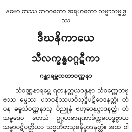
နမော တဿ ဘဂဝတော အရဟတော သမ္မာသမ္ဗုဒ္ဓ
ဿ
ဒီဃနိကာယေ
သီလက္ခန္ဓဝဂ္ဂဋီကာ
ဂန္ထာရမ္ဘကထာဝဏ္ဏနာ
သံဝဏ္ဏနာရမ္ဘေ
ရတနတ္တယဝန္ဒနာ သံဝဏ္ဏေတဗ္
ဗဿ ဓမ္မဿ ပဘဝနိဿယဝိသုဒ္ဓိပဋိဝေဒနတ္ထံ၊ တံ
ပန ဓမ္မသံဝဏ္ဏနာသု ဝိညူနံ ဗဟုမာနုပ္ပာဒနတ္ထံ၊ တံ
သမ္မဒေဝ တေသံ ဥဂ္ဂဟဓာရဏာဒိက္ကမလဒ္ဓဗ္ဗာယ
သမ္မာပဋိပတ္တိယာ သဗ္ဗဟိတသုခနိပ္ဖာဒနတ္ထံ။ အထ ဝါ