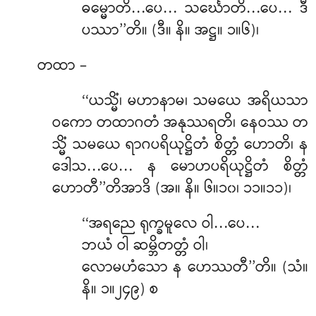
ဓမ္မောတိ…ပေ… သင်္ဃောတိ…ပေ… ဒီ
ပဿာ’’တိ။ (ဒီ။ နိ။ အဋ္ဌ။ ၁။၆)၊
တထာ –
‘‘ယသ္မိံ၊ မဟာနာမ၊ သမယေ အရိယသာ
ဝကော တထာဂတံ အနုဿရတိ၊ နေဝဿ တ
သ္မိံ သမယေ ရာဂပရိယုဋ္ဌိတံ စိတ္တံ ဟောတိ၊ န
ဒေါသ…ပေ… န မောဟပရိယုဋ္ဌိတံ စိတ္တံ
ဟောတီ’’တိအာဒိ (အ။ နိ။ ၆။၁၀၊ ၁၁။၁၁)၊
‘‘အရညေ ရုက္ခမူလေ ဝါ…ပေ…
ဘယံ ဝါ ဆမ္ဘိတတ္တံ ဝါ၊
လောမဟံသော န ဟေဿတီ’’တိ။ (သံ။
နိ။ ၁။၂၄၉) စ