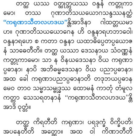
တတ္ထ ယဿ ဝတ္ထုတ္တယဿ ဝန္ဒနံ ကတ္တုကာ
မော၊ တဿ ဂုဏာတိသယယောဂသန္ဒဿနတ္ထံ
‘‘ကရုဏာသီတလဟဒယ’’
န္တိအာဒိနာ ဂါထတ္တယမာ
ဟ။ ဂုဏာတိသယယောဂေန ဟိ ဝန္ဒနာရဟဘာဝေါ၊
ဝန္ဒနာရဟေ စ ကတာ ဝန္ဒနာ ယထာဓိပ္ပေတပ္ပယောဇ
နံ သာဓေတီတိ။ တတ္ထ ယဿာ ဒေသနာယ သံဝဏ္ဏနံ
ကတ္တုကာမော၊ သာ န ဝိနယဒေသနာ ဝိယ ကရုဏာ
ပ္ပဓာနာ၊ နာပိ အဘိဓမ္မဒေသနာ ဝိယ ပညာပ္ပဓာနာ၊
အထ ခေါ ကရုဏာပညာပ္ပဓာနာတိ တဒုဘယပ္ပဓာန
မေဝ တာဝ သမ္မာသမ္ဗုဒ္ဓဿ ထောမနံ ကာတုံ တံမူလ
ကတ္တာ သေသရတနာနံ ‘‘ကရုဏာသီတလဟဒယ’’န္တိ
အာဒိ ဝုတ္တံ။
တတ္ထ
ကိရတီတိ ကရုဏာ၊ ပရဒုက္ခံ ဝိက္ခိပတိ၊
အပနေတီတိ အတ္ထော။ အထ ဝါ ကိဏာတီတိ