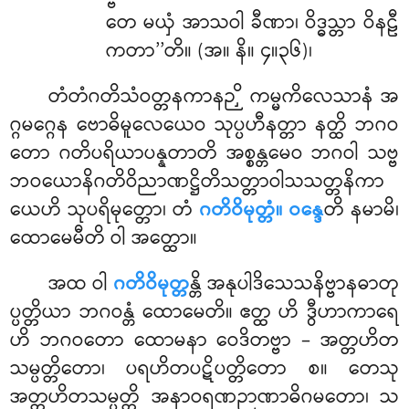
တေ မယှံ အာသဝါ ခီဏာ၊ ဝိဒ္ဓသ္တာ ဝိနဠီ
ကတာ’’တိ။ (အ။ နိ။ ၄။၃၆)၊
တံတံဂတိသံဝတ္တနကာနဉှိ
ကမ္မကိလေသာနံ အ
ဂ္ဂမဂ္ဂေန ဗောဓိမူလေယေဝ သုပ္ပဟီနတ္တာ နတ္ထိ ဘဂဝ
တော ဂတိပရိယာပန္နတာတိ အစ္စန္တမေဝ ဘဂဝါ သဗ္ဗ
ဘဝယောနိဂတိဝိညာဏဋ္ဌိတိသတ္တာဝါသသတ္တနိကာ
ယေဟိ သုပရိမုတ္တော၊ တံ
ဂတိဝိမုတ္တံ။ ဝန္ဒေ
တိ နမာမိ၊
ထောမေမီတိ ဝါ အတ္ထော။
အထ ဝါ
ဂတိဝိမုတ္တ
န္တိ အနုပါဒိသေသနိဗ္ဗာနဓာတု
ပ္ပတ္တိယာ ဘဂဝန္တံ ထောမေတိ။ ဧတ္ထ ဟိ ဒွီဟာကာရေ
ဟိ ဘဂဝတော ထောမနာ ဝေဒိတဗ္ဗာ – အတ္တဟိတ
သမ္ပတ္တိတော၊ ပရဟိတပဋိပတ္တိတော စ။ တေသု
အတ္တဟိတသမ္ပတ္တိ အနာဝရဏဉာဏာဓိဂမတော၊ သ