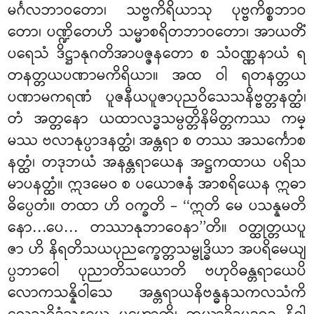
မင်္ဂလဘာဝတော၊ သဗ္ဗကိရိယာသု ပုဗ္ဗကိစ္စဘာဝ
တော၊ ပဏ္ဍိတေဟိ သမ္မာစရိတဘာဝတော၊ အာယတိံ
ပရေသံ ဒိဋ္ဌာနုဂတိအာပဇ္ဇနတော စ သံဝဏ္ဏနာယံ ရ
တနတ္တယပဏာမကိရိယာ။ အထ ဝါ ရတနတ္တယ
ပဏာမကရဏံ ပူဇနီယပူဇာပုညဝိသေသနိဗ္ဗတ္တနတ္ထံ၊
တံ အတ္တနော ယထာလဒ္ဓသမ္ပတ္တိနိမိတ္တကဿ ကမ္
မဿ ဗလာနုပ္ပာဒနတ္ထံ၊ အန္တရာ စ တဿ အသင်္ကောစ
နတ္ထံ၊ တဒုဘယံ အနန္တရာယေန အဋ္ဌကထာယ ပရိသ
မာပနတ္ထံ။ ဣဒမေဝ စ ပယောဇနံ အာစရိယေန ဣဓာ
ဓိပ္ပေတံ။ တထာ ဟိ ဝက္ခတိ – ‘‘ဣတိ မေ ပသန္နမတိ
နော…ပေ… တဿာနုဘာဝေနာ’’တိ။ ဝတ္ထုတ္တယပူ
ဇာ ဟိ နိရတိသယပုညက္ခေတ္တသမ္ဗုဒ္ဓိယာ အပရိမေယျ
ပ္ပဘာဝေါ
ပုညာတိသယောတိ ဗဟုဝိဓန္တရာယေပိ
လောကသန္နိဝါသေ အန္တရာယနိဗန္ဓနသကလသံကိ