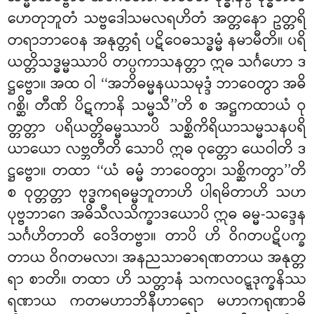
ဟေတုဘူတံ သဗ္ဗဒေါသမလရဟိတံ အတ္တနော ဥတ္တရိ
တရာဘာဝေန အနုတ္တရံ ပဋိဝေဓသဒ္ဓမ္မံ နမာမီတိ။ ပရိ
ယတ္တိသဒ္ဓမ္မဿာပိ တပ္ပကာသနတ္တာ ဣဓ သင်္ဂဟော ဒ
ဋ္ဌဗ္ဗော။ အထ
ဝါ ‘‘အဘိဓမ္မနယသမုဒ္ဒံ ဘာဝေတွာ အဓိ
ဂစ္ဆိ၊ တီဏိ ပိဋကာနိ သမ္မသီ’’တိ စ အဋ္ဌကထာယံ ဝု
တ္တတ္တာ ပရိယတ္တိဓမ္မဿာပိ သစ္ဆိကိရိယာသမ္မသနပရိ
ယာယော လဗ္ဘတီတိ သောပိ ဣဓ ဝုတ္တော ယေဝါတိ ဒ
ဋ္ဌဗ္ဗော။ တထာ ‘‘ယံ ဓမ္မံ ဘာဝေတွာ၊ သစ္ဆိကတွာ’’တိ
စ ဝုတ္တတ္တာ ဗုဒ္ဓကရဓမ္မဘူတာဟိ ပါရမိတာဟိ သဟ
ပုဗ္ဗဘာဂေ အဓိသီလသိက္ခာဒယောပိ ဣဓ ဓမ္မ-သဒ္ဒေန
သင်္ဂဟိတာတိ ဝေဒိတဗ္ဗာ။ တာပိ ဟိ ဝိဂတပဋိပက္ခ
တာယ ဝိဂတမလာ၊ အနညသာဓာရဏတာယ အနုတ္တ
ရာ စာတိ။ တထာ ဟိ သတ္တာနံ သကလဝဋ္ဋဒုက္ခနိဿ
ရဏာယ ကတမဟာဘိနီဟာရော မဟာကရုဏာဓိ