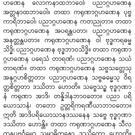
ဟဏေန လောကနာထဘာဝေါ၊ ပညာဂ္ဂဟဏေန
အတ္တနာထဘာဝေါ။ တထာ ကရုဏာဂ္ဂဟဏေန ပုဗ္ဗ
ကာရိဘာဝေါ၊ ပညာဂ္ဂဟဏေန ကတညုတာ
။ တထာ
ကရုဏာဂ္ဂဟဏေန အပရန္တပတာ၊ ပညာဂ္ဂဟဏေန
အနတ္တန္တပတာ။ ကရုဏာဂ္ဂဟဏေန ဝါ ဗုဒ္ဓကရဓမ္မ
သိဒ္ဓိ၊ ပညာဂ္ဂဟဏေန ဗုဒ္ဓဘာဝသိဒ္ဓိ။ တထာ ကရုဏာ
ဂ္ဂဟဏေန ပရေသံ တာရဏံ၊ ပညာဂ္ဂဟဏေန သယံ
တာရဏံ။ တထာ ကရုဏာဂ္ဂဟဏေန သဗ္ဗသတ္တေသု
အနုဂ္ဂဟစိတ္တတာ၊ ပညာဂ္ဂဟဏေန သဗ္ဗဓမ္မေသု ဝိရ
တ္တစိတ္တတာ ဒဿိတာ ဟောတိ။ သဗ္ဗေသဉ္စ
ဗုဒ္ဓဂုဏာ
နံ ကရုဏာ အာဒိ၊ တန္နိဒါနဘာဝတော။ ပညာ ပရိ
ယောသာနံ၊ တတော ဥတ္တရိကရဏီယာဘာဝတော။
ဣတိ အာဒိပရိယောသာနဒဿနေန သဗ္ဗေ ဗုဒ္ဓဂုဏာ
ဒဿိတာ ဟောန္တိ။ တထာ ကရုဏာဂ္ဂဟဏေန သီလ
က္ခန္ဓပုဗ္ဗင်္ဂမော သမာဓိက္ခန္ဓော ဒဿိတော ဟောတိ။