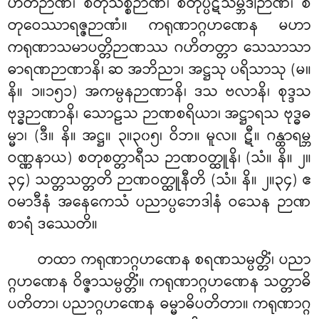
ဟတဉာဏံ၊ စတုသစ္စဉာဏံ၊ စတုပ္ပဋိသမ္ဘိဒါဉာဏံ၊ စ
တုဝေဿာရဇ္ဇဉာဏံ။ ကရုဏာဂ္ဂဟဏေန မဟာ
ကရုဏာသမာပတ္တိဉာဏဿ ဂဟိတတ္တာ သေသာသာ
ဓာရဏဉာဏာနိ၊ ဆ အဘိညာ၊ အဋ္ဌသု ပရိသာသု (မ။
နိ။ ၁။၁၅၁) အကမ္ပနဉာဏာနိ၊ ဒသ ဗလာနိ၊ စုဒ္ဒသ
ဗုဒ္ဓဉာဏာနိ၊ သောဠသ ဉာဏစရိယာ၊ အဋ္ဌာရသ ဗုဒ္ဓဓ
မ္မာ၊ (ဒီ။ နိ။ အဋ္ဌ။ ၃။၃၀၅၊ ဝိဘ။ မူလ။ ဋီ။ ဂန္ထာရမ္ဘ
ဝဏ္ဏနာယ) စတုစတ္တာရီသ ဉာဏဝတ္ထူနိ၊ (သံ။ နိ။ ၂။
၃၄) သတ္တသတ္တတိ ဉာဏဝတ္ထူနီတိ (သံ။ နိ။ ၂။၃၄) ဧ
ဝမာဒီနံ အနေကေသံ ပညာပ္ပဘေဒါနံ ဝသေန ဉာဏ
စာရံ ဒဿေတိ။
တထာ ကရုဏာဂ္ဂဟဏေန စရဏသမ္ပတ္တိံ၊ ပညာ
ဂ္ဂဟဏေန ဝိဇ္ဇာသမ္ပတ္တိံ။ ကရုဏာဂ္ဂဟဏေန သတ္တာဓိ
ပတိတာ၊ ပညာဂ္ဂဟဏေန ဓမ္မာဓိပတိတာ။ ကရုဏာဂ္ဂ