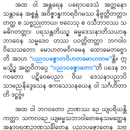
အထ
ဝါ အန္တရေန ပရောပဒေသံ အတ္တနော
သန္တာနေ အစ္စန္တံ အဝိဇ္ဇာန္ဓကာရဝိဂမဿ နိဗ္ဗတ္တိတတ္တာ၊
တတ္ထ စ သဗ္ဗညုတာယ၊ ဗလေသု စ ဝသီဘာဝဿ သ
မဓိဂတတ္တာ၊ ပရသန္တတိယဉ္စ ဓမ္မဒေသနာတိသယာနု
ဘာဝေန သမ္မဒေဝ တဿ ပဝတ္တိတတ္တာ ဘဂဝါဝ
ဝိသေသတော မောဟတမဝိဂမေန ထောမေတဗ္ဗော
တိ အာဟ
‘‘ပညာပဇ္ဇောတဝိဟတမောဟတမ’’
န္တိ။ ဣ
မသ္မိဉ္စ အတ္ထဝိကပ္ပေ
‘‘ပညာပဇ္ဇောတော’’
တိ ပဒေန ဘ
ဂဝတော ပဋိဝေဓပညာ ဝိယ ဒေသနာပညာပိ
သာမညနိဒ္ဒေသေန ဧကသေသနယေန ဝါ သင်္ဂဟိတာ
တိ ဒဋ္ဌဗ္ဗံ။
အထ
ဝါ ဘဂဝတော ဉာဏဿ ဉေယျပရိယန္တိ
ကတ္တာ သကလဉေယျဓမ္မသဘာဝါဗောဓနသမတ္ထေန
အနာဝရဏဉာဏသင်္ခါတေန ပညာပဇ္ဇောတေန သဗ္ဗ