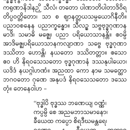
ကရုဏာနိဒါနဉှိ သီလံ၊ တတော ပါဏာတိပါတာဒိဝိရ
တိပ္ပဝတ္တိတော၊ သာ စ ဈာနတ္တယသမ္ပယောဂိနီတိ။
ပညာဝစနေန ပညာက္ခန္ဓော။ သီလဉ္စ သဗ္ဗဗုဒ္ဓဂုဏာန
မာဒိ၊ သမာဓိ မဇ္ဈေ၊ ပညာ ပရိယောသာနန္တိ။ ဧဝမ္ပိ
အာဒိမဇ္ဈပရိယောသာနကလျာဏာ သဗ္ဗေ ဗုဒ္ဓဂုဏာ
ဒဿိတာ ဟောန္တိ၊ နယတော ဒဿိတတ္တာ။ ဧသော
ဧဝ ဟိ နိရဝသေသတော ဗုဒ္ဓဂုဏာနံ ဒဿနုပါယော၊
ယဒိဒံ နယဂ္ဂါဟဏံ။ အညထာ ကော နာမ သမတ္ထော
ဘဂဝတော ဂုဏေ အနုပဒံ နိရဝသေသတော ဒဿေ
တုံ။ တေနေဝါဟ –
‘‘ဗုဒ္ဓါပိ ဗုဒ္ဓဿ ဘဏေယျ ဝဏ္ဏံ၊
ကပ္ပမ္ပိ စေ အညမဘာသမာနော၊
ခီယေထ
ကပ္ပော စိရဒီဃမန္တရေ၊