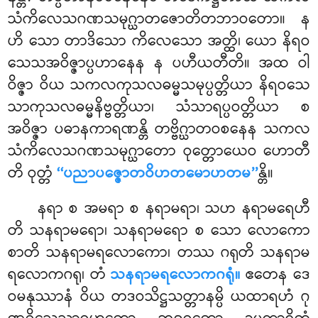
သံကိလေသဂဏသမုဂ္ဃာတဇောတိတဘာဝတော။ န
ဟိ သော တာဒိသော ကိလေသော အတ္ထိ၊ ယော နိရဝ
သေသအဝိဇ္ဇာပ္ပဟာနေန န ပဟီယတီတိ။ အထ ဝါ
ဝိဇ္ဇာ ဝိယ သကလကုသလဓမ္မသမုပ္ပတ္တိယာ နိရဝသေ
သာကုသလဓမ္မနိဗ္ဗတ္တိယာ၊ သံသာရပ္ပဝတ္တိယာ စ
အဝိဇ္ဇာ ပဓာနကာရဏန္တိ တဗ္ဗိဂ္ဃာတဝစနေန သကလ
သံကိလေသဂဏသမုဂ္ဃာတော ဝုတ္တောယေဝ ဟောတီ
တိ ဝုတ္တံ
‘‘ပညာပဇ္ဇောတဝိဟတမောဟတမ’’
န္တိ။
နရာ စ အမရာ စ နရာမရာ၊ သဟ နရာမရေဟီ
တိ သနရာမရော၊ သနရာမရော စ သော လောကော
စာတိ သနရာမရလောကော၊ တဿ ဂရုတိ သနရာမ
ရလောကဂရု၊ တံ
သနရာမရလောကဂရုံ။
ဧတေန ဒေ
ဝမနုဿာနံ
ဝိယ တဒဝသိဋ္ဌသတ္တာနမ္ပိ ယထာရဟံ ဂု