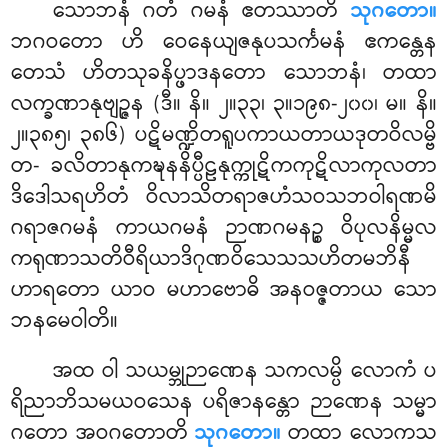
သောဘနံ ဂတံ ဂမနံ ဧတဿာတိ
သုဂတော။
ဘဂဝတော ဟိ ဝေနေယျဇနုပသင်္ကမနံ ဧကန္တေန
တေသံ ဟိတသုခနိပ္ဖာဒနတော သောဘနံ၊ တထာ
လက္ခဏာနုဗျဉ္ဇန (ဒီ။ နိ။ ၂။၃၃၊ ၃။၁၉၈-၂၀၀၊ မ။ နိ။
၂။၃၈၅၊ ၃၈၆) ပဋိမဏ္ဍိတရူပကာယတာယဒုတဝိလမ္ဗိ
တ- ခလိတာနုကဍ္ဎနနိပ္ပီဠနုက္ကုဋိကကုဋိလာကုလတာ
ဒိဒေါသရဟိတံ ဝိလာသိတရာဇဟံသဝသဘဝါရဏမိ
ဂရာဇဂမနံ ကာယဂမနံ
ဉာဏဂမနဉ္စ ဝိပုလနိမ္မလ
ကရုဏာသတိဝီရိယာဒိဂုဏဝိသေသသဟိတမဘိနီ
ဟာရတော ယာဝ မဟာဗောဓိ အနဝဇ္ဇတာယ သော
ဘနမေဝါတိ။
အထ ဝါ သယမ္ဘုဉာဏေန သကလမ္ပိ လောကံ ပ
ရိညာဘိသမယဝသေန ပရိဇာနန္တော ဉာဏေန သမ္မာ
ဂတော အဝဂတောတိ
သုဂတော။
တထာ လောကသ