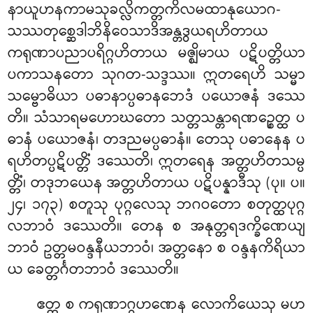
နာယူဟနကာမသုခလ္လိကတ္တကိလမထာနုယောဂ-
သဿတုစ္ဆေဒါဘိနိဝေသာဒိအန္တဒွယရဟိတာယ
ကရုဏာပညာပရိဂ္ဂဟိတာယ
မဇ္ဈိမာယ ပဋိပတ္တိယာ
ပကာသနတော သုဂတ-သဒ္ဒဿ။ ဣတရေဟိ သမ္မာ
သမ္ဗောဓိယာ ပဓာနာပ္ပဓာနဘေဒံ ပယောဇနံ ဒဿေ
တိ။ သံသာရမဟောဃတော သတ္တသန္တာရဏဉ္စေတ္ထ ပ
ဓာနံ ပယောဇနံ၊ တဒညမပ္ပဓာနံ။ တေသု ပဓာနေန ပ
ရဟိတပ္ပဋိပတ္တိံ ဒဿေတိ၊ ဣတရေန အတ္တဟိတသမ္ပ
တ္တိံ၊ တဒုဘယေန အတ္တဟိတာယ ပဋိပန္နာဒီသု (ပု။ ပ။
၂၄၊ ၁၇၃) စတူသု ပုဂ္ဂလေသု ဘဂဝတော စတုတ္ထပုဂ္ဂ
လဘာဝံ ဒဿေတိ။ တေန စ အနုတ္တရဒက္ခိဏေယျ
ဘာဝံ ဥတ္တမဝန္ဒနီယဘာဝံ၊ အတ္တနော စ ဝန္ဒနကိရိယာ
ယ ခေတ္တင်္ဂတဘာဝံ ဒဿေတိ။
ဧတ္ထ စ ကရုဏာဂ္ဂဟဏေန လောကိယေသု မဟ