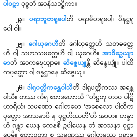
ပါဝဠာ
ဝုစ္စတိ အာနိသဒဋ္ဌိကာ။
။
ပရာဘူတရူပေါ
တိ ပရာဇိတရူပေါ၊ ဝိနဋ္ဌရူ
၂၃
ပေါ ဝါ။
။
ဂေါယုဂေဟီ
တိ ဂေါယုတ္တေဟိ သတမတ္တေ
၂၅
ဟိ ဝါ သဟဿမတ္တေဟိ ဝါ ယုဂေဟိ။
အာဝိဉ္ဆေယျာ
မာ
တိ အာကဍ္ဎေယျာမ။
ဆိဇ္ဇေယျု
န္တိ ဆိန္ဒေယျုံ။ ပါထိ
ကပုတ္တော
ဝါ ဗန္ဓဋ္ဌာနေ ဆိဇ္ဇေယျ။
။
ဒါရုပတ္တိကန္တေဝါသီ
တိ ဒါရုပတ္တိကဿ အန္တေ
၂၆
ဝါသီ။ တဿ ကိရ ဧတဒဟောသိ ‘‘တိဋ္ဌတု တာဝ ပါဋိ
ဟာရိယံ၊ သမဏော ဂေါတမော ‘အစေလော ပါထိက
ပုတ္တော အာသနာပိ န ဝုဋ္ဌဟိဿတီ’တိ အာဟ။ ဟန္ဒာ
ဟံ ဂန္တွာ ယေန ကေနစိ ဥပါယေန တံ အာသနာ ဝုဋ္ဌာ
ပေမိ။ ဧတ္တာဝတာ စ သမဏဿ ဂေါတမဿ ပရာဇ