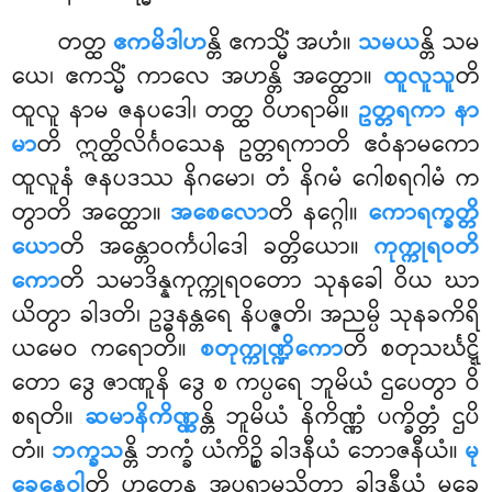
တတ္ထ
ဧကမိဒါဟ
န္တိ ဧကသ္မိံ အဟံ။
သမယ
န္တိ သမ
ယေ၊ ဧကသ္မိံ ကာလေ အဟန္တိ အတ္ထော။
ထူလူသူ
တိ
ထူလူ နာမ ဇနပဒေါ၊ တတ္ထ ဝိဟရာမိ။
ဥတ္တရကာ နာ
မာ
တိ ဣတ္ထိလိင်္ဂဝသေန ဥတ္တရကာတိ ဧဝံနာမကော
ထူလူနံ ဇနပဒဿ နိဂမော၊ တံ နိဂမံ ဂေါစရဂါမံ က
တွာတိ အတ္ထော။
အစေလော
တိ နဂ္ဂေါ။
ကောရက္ခတ္တိ
ယော
တိ အန္တောဝင်္ကပါဒေါ ခတ္တိယော။
ကုက္ကုရဝတိ
ကော
တိ သမာဒိန္နကုက္ကုရဝတော သုနခေါ ဝိယ ဃာ
ယိတွာ ခါဒတိ၊ ဥဒ္ဓနန္တရေ နိပဇ္ဇတိ၊ အညမ္ပိ သုနခကိရိ
ယမေဝ ကရောတိ။
စတုက္ကုဏ္ဍိကော
တိ စတုသင်္ဃဋ္ဋိ
တော ဒွေ ဇာဏူနိ ဒွေ စ ကပ္ပရေ ဘူမိယံ ဌပေတွာ ဝိ
စရတိ။
ဆမာနိကိဏ္ဏ
န္တိ ဘူမိယံ နိကိဏ္ဏံ ပက္ခိတ္တံ ဌပိ
တံ။
ဘက္ခသ
န္တိ ဘက္ခံ ယံကိဉ္စိ ခါဒနီယံ ဘောဇနီယံ။
မု
ခေနေဝါ
တိ ဟတ္ထေန အပရာမသိတွာ ခါဒနီယံ မုခေ