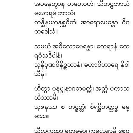
အပနေတွာန တတောဟံ၊ သီဟဠဘာသံ
မနောရမံ ဘာသံ၊
တန္တိနယာနုစ္ဆဝိကံ၊ အာရောပေန္တော ဝိဂ
တဒေါသံ။
သမယံ
အဝိလောမေန္တော၊ ထေရာနံ ထေ
ရဝံသဒီပါနံ၊
သုနိပုဏဝိနိစ္ဆယာနံ၊ မဟာဝိဟာရေ နိဝါ
သီနံ။
ဟိတွာ ပုနပ္ပုနာဂတမတ္ထံ၊ အတ္ထံ ပကာသ
ယိဿာမိ၊
သုဇနဿ စ တုဋ္ဌတ္ထံ၊ စိရဋ္ဌိတတ္ထဉ္စ ဓမ္
မဿ။
သီလကထာ
ဓုတဓမ္မာ၊ ကမ္မဋ္ဌာနာနိ စေဝ