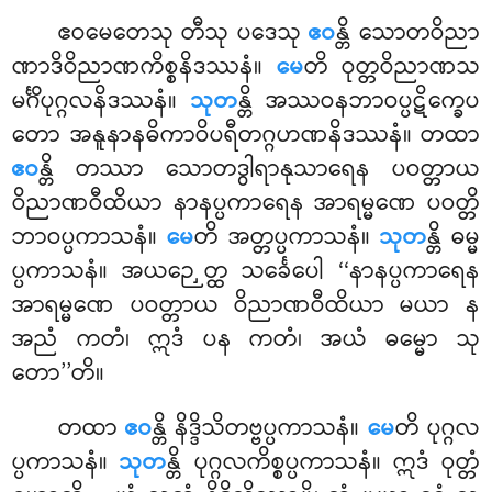
ဧဝမေတေသု တီသု ပဒေသု
ဧဝ
န္တိ သောတဝိညာ
ဏာဒိဝိညာဏကိစ္စနိဒဿနံ။
မေ
တိ ဝုတ္တဝိညာဏသ
မင်္ဂိပုဂ္ဂလနိဒဿနံ။
သုတ
န္တိ အဿဝနဘာဝပ္ပဋိက္ခေပ
တော အနူနာနဓိကာဝိပရီတဂ္ဂဟဏနိဒဿနံ။ တထာ
ဧဝ
န္တိ တဿာ သောတဒွါရာနုသာရေန ပဝတ္တာယ
ဝိညာဏဝီထိယာ နာနပ္ပကာရေန အာရမ္မဏေ ပဝတ္တိ
ဘာဝပ္ပကာသနံ။
မေ
တိ အတ္တပ္ပကာသနံ။
သုတ
န္တိ ဓမ္မ
ပ္ပကာသနံ။ အယဉှေတ္ထ သင်္ခေပေါ ‘‘နာနပ္ပကာရေန
အာရမ္မဏေ ပဝတ္တာယ ဝိညာဏဝီထိယာ မယာ န
အညံ ကတံ၊ ဣဒံ ပန ကတံ၊ အယံ ဓမ္မော သု
တော’’တိ။
တထာ
ဧဝ
န္တိ နိဒ္ဒိသိတဗ္ဗပ္ပကာသနံ။
မေ
တိ ပုဂ္ဂလ
ပ္ပကာသနံ။
သုတ
န္တိ ပုဂ္ဂလကိစ္စပ္ပကာသနံ။ ဣဒံ ဝုတ္တံ