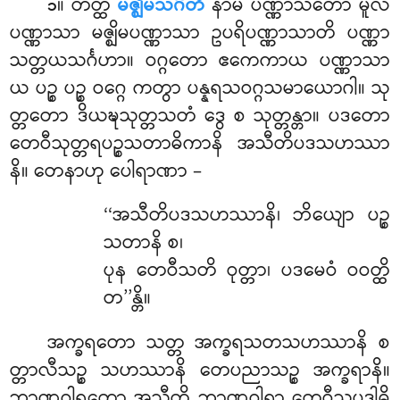
။ တတ္ထ
မဇ္ဈိမသင်္ဂီတိ
နာမ ပဏ္ဏာသတော မူလ
၁
ပဏ္ဏာသာ မဇ္ဈိမပဏ္ဏာသာ ဥပရိပဏ္ဏာသာတိ ပဏ္ဏာ
သတ္တယသင်္ဂဟာ။ ဝဂ္ဂတော ဧကေကာယ ပဏ္ဏာသာ
ယ ပဉ္စ ပဉ္စ ဝဂ္ဂေ ကတွာ ပန္နရသဝဂ္ဂသမာယောဂါ။ သု
တ္တတော ဒိယဍ္ဎသုတ္တသတံ ဒွေ စ သုတ္တန္တာ။ ပဒတော
တေဝီသုတ္တရပဉ္စသတာဓိကာနိ အသီတိပဒသဟဿာ
နိ။ တေနာဟု ပေါရာဏာ –
‘‘အသီတိပဒသဟဿာနိ၊ ဘိယျော ပဉ္စ
သတာနိ စ၊
ပုန တေဝီသတိ ဝုတ္တာ၊ ပဒမေဝံ ဝဝတ္ထိ
တ’’န္တိ။
အက္ခရတော
သတ္တ အက္ခရသတသဟဿာနိ စ
တ္တာလီသဉ္စ သဟဿာနိ တေပညာသဉ္စ အက္ခရာနိ။
ဘာဏဝါရတော အသီတိ ဘာဏဝါရာ တေဝီသပဒါဓိ