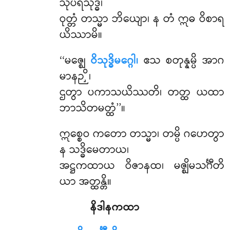
သုပရိသုဒ္ဓံ၊
ဝုတ္တံ တသ္မာ ဘိယျော၊ န တံ ဣဓ ဝိစာရ
ယိဿာမိ။
‘‘မဇ္ဈေ
ဝိသုဒ္ဓိမဂ္ဂေါ၊
ဧသ စတုန္နမ္ပိ အာဂ
မာနဉှိ၊
ဌတွာ ပကာသယိဿတိ၊ တတ္ထ ယထာ
ဘာသိတမတ္ထံ’’။
ဣစ္စေဝ ကတော တသ္မာ၊ တမ္ပိ ဂဟေတွာ
န သဒ္ဓိမေတာယ၊
အဋ္ဌကထာယ ဝိဇာနထ၊ မဇ္ဈိမသင်္ဂီတိ
ယာ အတ္ထန္တိ။
နိဒါနကထာ