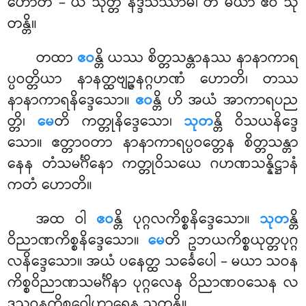
ဟောတိ – ယံ သုတ္တံ နိဒ္ဒိသိဿာမိ၊ တံ မယာ ဧဝံ သု
တန္တိ။
တထာ
ဧဝ
န္တိ ယဿ စိတ္တသန္တာနဿ နာနာကာရ
ပ္ပဝတ္တိယာ နာနတ္ထဗျဉ္ဇနဂ္ဂဟဏံ ဟောတိ၊ တဿ
နာနာကာရနိဒ္ဒေသော။
ဧဝ
န္တိ ဟိ အယံ အာကာရပည
တ္တိ၊
မေ
တိ ကတ္တုနိဒ္ဒေသော၊
သုတ
န္တိ ဝိသယနိဒ္ဒေ
သော။ ဧတ္တာဝတာ နာနာကာရပ္ပဝတ္တေန စိတ္တသန္တာ
နေန တံသမင်္ဂိနော ကတ္တုဝိသယေ ဂဟဏသန္နိဋ္ဌာနံ
ကတံ ဟောတိ။
အထ ဝါ
ဧဝ
န္တိ ပုဂ္ဂလကိစ္စနိဒ္ဒေသော။
သုတ
န္တိ
ဝိညာဏကိစ္စနိဒ္ဒေသော။
မေ
တိ ဥဘယကိစ္စယုတ္တပုဂ္ဂ
လနိဒ္ဒေသော။ အယံ ပနေတ္ထ သင်္ခေပေါ – မယာ သဝန
ကိစ္စဝိညာဏသမင်္ဂိနာ ပုဂ္ဂလေန ဝိညာဏဝသေန လ
ဒ္ဓသဝနကိစ္စဝေါဟာရေန သုတန္တိ။