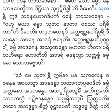
ဒီပကံ ဝစနံ ဘာသမာနော – ‘‘ဧတေ မယာ ဓမ္မာ မန
သာနုပေက္ခိတာ ဒိဋ္ဌိယာ သုပ္ပဋိဝိဒ္ဓါ’’တိ ဒီပေတိ။
သုတ
န္တိ ဣဒံ သဝနယောဂဒီပကံ ဝစနံ ဘာသမာနော –
‘‘ဗဟူ မယာ ဓမ္မာ သုတာ ဓာတာ ဝစသာ ပရိစိ
တာ’’တိ ဒီပေတိ။ တဒုဘယေနပိ အတ္ထဗျဉ္ဇနပါရိပူရိံ ဒီ
ပေန္တော သဝနေ အာဒရံ ဇနေတိ။ အတ္ထဗျဉ္ဇနပရိပုဏ္ဏ
ဉှိ ဓမ္မံ အာဒရေန အဿုဏန္တော မဟတာ ဟိတာ ပရိ
ဗာဟိရော ဟောတီတိ အာဒရံ ဇနေတွာ သက္ကစ္စံ ဓမ္
မော သောတဗ္ဗောတိ။
‘‘ဧဝံ မေ သုတ’’န္တိ ဣမိနာ ပန သကလေန ဝ
စနေန အာယသ္မာ အာနန္ဒော တထာဂတပ္ပဝေဒိတံ ဓမ္မံ
အတ္တနော အဒဟန္တော အသပ္ပုရိသဘူမိံ အတိက္ကမတိ၊
သာဝကတ္တံ ပဋိဇာနန္တော သပ္ပုရိသဘူမိံ ဩက္ကမတိ။
တထာ အသဒ္ဓမ္မာ စိတ္တံ ဝုဋ္ဌာပေတိ၊ သဒ္ဓမ္မေ စိတ္တံ ပတိ