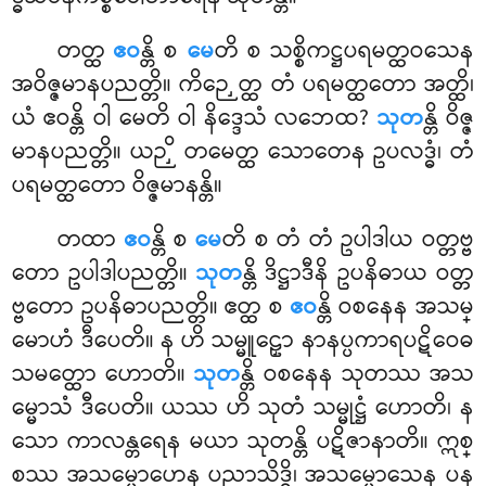
တတ္ထ
ဧဝ
န္တိ စ
မေ
တိ စ သစ္စိကဋ္ဌပရမတ္ထဝသေန
အဝိဇ္ဇမာနပညတ္တိ။ ကိဉှေတ္ထ တံ ပရမတ္ထတော အတ္ထိ၊
ယံ ဧဝန္တိ ဝါ မေတိ ဝါ နိဒ္ဒေသံ လဘေထ?
သုတ
န္တိ
ဝိဇ္ဇ
မာနပညတ္တိ။ ယဉှိ တမေတ္ထ သောတေန ဥပလဒ္ဓံ၊ တံ
ပရမတ္ထတော ဝိဇ္ဇမာနန္တိ။
တထာ
ဧဝ
န္တိ စ
မေ
တိ စ တံ တံ ဥပါဒါယ ဝတ္တဗ္ဗ
တော ဥပါဒါပညတ္တိ။
သုတ
န္တိ ဒိဋ္ဌာဒီနိ ဥပနိဓာယ ဝတ္တ
ဗ္ဗတော ဥပနိဓာပညတ္တိ။ ဧတ္ထ စ
ဧဝ
န္တိ ဝစနေန အသမ္
မောဟံ ဒီပေတိ။ န ဟိ သမ္မူဠှော နာနပ္ပကာရပဋိဝေဓ
သမတ္ထော ဟောတိ။
သုတ
န္တိ ဝစနေန သုတဿ အသ
မ္မောသံ ဒီပေတိ။ ယဿ ဟိ သုတံ သမ္မုဋ္ဌံ ဟောတိ
၊ န
သော ကာလန္တရေန မယာ သုတန္တိ ပဋိဇာနာတိ။ ဣစ္
စဿ အသမ္မောဟေန ပညာသိဒ္ဓိ၊ အသမ္မောသေန ပန