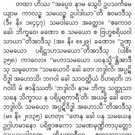
တထာ ဟိဿ ‘‘အပ္ပေဝ နာမ သွေပိ ဥပသင်္ကမေ
ယျာမ ကာလဉ္စ သမယဉ္စ ဥပါဒါယာ’’တိ ဧဝမာဒီသု
(ဒီ။ နိ။ ၁။၄၄၇) သမဝါယော
အတ္ထော။ ‘‘ဧကောဝ
ခေါ၊ ဘိက္ခဝေ၊ ခဏော စ သမယော စ ဗြဟ္မစရိယဝါ
သာယာ’’တိအာဒီသု (အ။ နိ။ ၈။၂၉) ခဏော။ ‘‘ဥဏှ
သမယော ပရိဠာဟသမယော’’တိအာဒီသု (ပါစိ။
၃၅၈) ကာလော။ ‘‘မဟာသမယော ပဝနသ္မိ’’န္တိအာဒီ
သု သမူဟော။ ‘‘သမယောပိ ခေါ တေ၊ ဘဒ္ဒါလိ၊ အပ္ပဋိ
ဝိဒ္ဓါ အဟောသိ၊ ဘဂဝါ ခေါ သာဝတ္ထိယံ ဝိဟရတိ၊ ဘ
ဂဝါပိ မံ ဇာနိဿတိ၊ ‘ဘဒ္ဒါလိ၊ နာမ ဘိက္ခု သတ္ထုသာ
သနေ သိက္ခာယ န ပရိပူရကာရီ’တိ၊ အယမ္ပိ ခေါ တေ၊
ဘဒ္ဒါလိ၊ သမယော အပ္ပဋိဝိဒ္ဓါ အဟောသီ’’တိအာဒီသု
(မ။ နိ။ ၂။၁၃၅) ဟေတု
။ ‘‘တေန ခေါ ပန သမယေန
ဥဂ္ဂါဟမာနော ပရိဗ္ဗာဇကော သမဏမုဏ္ဍိကာပုတ္တော