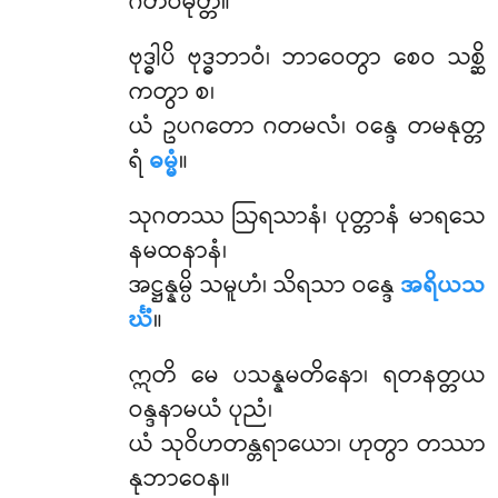
ဂတိဝိမုတ္တံ။
ဗုဒ္ဓါပိ ဗုဒ္ဓဘာဝံ၊ ဘာဝေတွာ စေဝ သစ္ဆိ
ကတွာ စ၊
ယံ ဥပဂတော ဂတမလံ၊ ဝန္ဒေ တမနုတ္တ
ရံ
ဓမ္မံ
။
သုဂတဿ ဩရသာနံ၊ ပုတ္တာနံ မာရသေ
နမထနာနံ၊
အဋ္ဌန္နမ္ပိ သမူဟံ၊ သိရသာ ဝန္ဒေ
အရိယသ
င်္ဃံ
။
ဣတိ
မေ ပသန္နမတိနော၊ ရတနတ္တယ
ဝန္ဒနာမယံ ပုညံ၊
ယံ သုဝိဟတန္တရာယော၊ ဟုတွာ တဿာ
နုဘာဝေန။