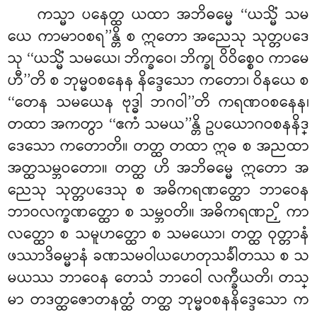
ကသ္မာ ပနေတ္ထ ယထာ အဘိဓမ္မေ ‘‘ယသ္မိံ သမ
ယေ ကာမာဝစရ’’န္တိ စ ဣတော အညေသု သုတ္တပဒေ
သု ‘‘ယသ္မိံ သမယေ၊ ဘိက္ခဝေ၊ ဘိက္ခု ဝိဝိစ္စေဝ ကာမေ
ဟီ’’တိ စ ဘုမ္မဝစနေန နိဒ္ဒေသော ကတော၊ ဝိနယေ စ
‘‘တေန သမယေန ဗုဒ္ဓါ ဘဂဝါ’’တိ ကရဏဝစနေန၊
တထာ အကတွာ ‘‘ဧကံ သမယ’’န္တိ ဥပယောဂဝစနနိဒ္
ဒေသော ကတောတိ။ တတ္ထ တထာ ဣဓ စ အညထာ
အတ္ထသမ္ဘဝတော။ တတ္ထ ဟိ အဘိဓမ္မေ ဣတော အ
ညေသု သုတ္တပဒေသု စ အဓိကရဏတ္ထော ဘာဝေန
ဘာဝလက္ခဏတ္ထော စ သမ္ဘဝတိ။ အဓိကရဏဉှိ ကာ
လတ္ထော စ သမူဟတ္ထော စ သမယော၊ တတ္ထ ဝုတ္တာနံ
ဖဿာဒိဓမ္မာနံ ခဏသမဝါယဟေတုသင်္ခါတဿ စ သ
မယဿ ဘာဝေန တေသံ ဘာဝေါ လက္ခီယတိ၊ တသ္
မာ တဒတ္ထဇောတနတ္ထံ တတ္ထ ဘုမ္မဝစနနိဒ္ဒေသော က