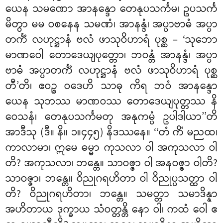
ယေန သမဏော အာနန္ဒော တေနုပသင်္ကမ၊ ဥပသင်္က
မိတွာ မမ ဝစနေန သမဏံ၊ အာနန္ဒံ၊ အပ္ပာဗာဓံ အပ္ပာ
တင်္ကံ လဟုဋ္ဌာနံ ဗလံ ဖာသုဝိဟာရံ ပုစ္ဆ – ‘သုဘော
မာဏဝေါ တောဒေယျပုတ္တော၊ ဘဝန္တံ အာနန္ဒံ၊ အပ္ပာ
ဗာဓံ အပ္ပာတင်္ကံ လဟုဋ္ဌာနံ ဗလံ ဖာသုဝိဟာရံ ပုစ္ဆ
တီ’တိ၊ ဧဝဉ္စ ဝဒေဟိ သာဓု ကိရ ဘဝံ အာနန္ဒော
ယေန သုဘဿ မာဏဝဿ တောဒေယျပုတ္တဿ နိ
ဝေသနံ၊ တေနုပသင်္ကမတု အနုကမ္ပံ ဥပါဒါယာ’’တိ
အာဒီသု (ဒီ။ နိ။ ၁။၄၄၅) နိဒဿနေ။ ‘‘တံ ကိံ မညထ၊
ကာလာမာ၊ ဣမေ ဓမ္မာ ကုသလာ ဝါ အကုသလာ
ဝါ
တိ? အကုသလာ၊ ဘန္တေ။ သာဝဇ္ဇာ ဝါ အနဝဇ္ဇာ ဝါတိ?
သာဝဇ္ဇာ၊ ဘန္တေ။ ဝိညုဂရဟိတာ ဝါ ဝိညုပ္ပသတ္ထာ ဝါ
တိ? ဝိညုဂရဟိတာ၊ ဘန္တေ။ သမတ္တာ သမာဒိန္နာ
အဟိတာယ ဒုက္ခာယ သံဝတ္တန္တိ နော ဝါ၊ ကထံ ဝေါ ဧ