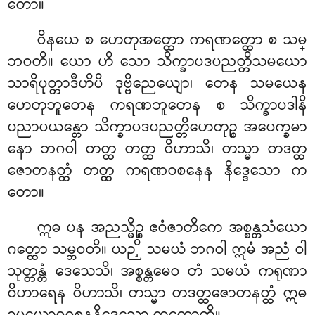
တော။
ဝိနယေ စ ဟေတုအတ္ထော ကရဏတ္ထော စ သမ္
ဘဝတိ။ ယော ဟိ သော သိက္ခာပဒပညတ္တိသမယော
သာရိပုတ္တာဒီဟိပိ ဒုဗ္ဗိညေယျော၊ တေန သမယေန
ဟေတုဘူတေန ကရဏဘူတေန စ သိက္ခာပဒါနိ
ပညာပယန္တော သိက္ခာပဒပညတ္တိဟေတုဉ္စ အပေက္ခမာ
နော ဘဂဝါ တတ္ထ တတ္ထ ဝိဟာသိ၊ တသ္မာ တဒတ္ထ
ဇောတနတ္ထံ တတ္ထ ကရဏဝစနေန နိဒ္ဒေသော က
တော။
ဣဓ
ပန အညသ္မိဉ္စ ဧဝံဇာတိကေ အစ္စန္တသံယော
ဂတ္ထော သမ္ဘဝတိ။ ယဉှိ သမယံ ဘဂဝါ ဣမံ အညံ ဝါ
သုတ္တန္တံ ဒေသေသိ၊ အစ္စန္တမေဝ တံ သမယံ ကရုဏာ
ဝိဟာရေန ဝိဟာသိ၊ တသ္မာ တဒတ္ထဇောတနတ္ထံ ဣဓ