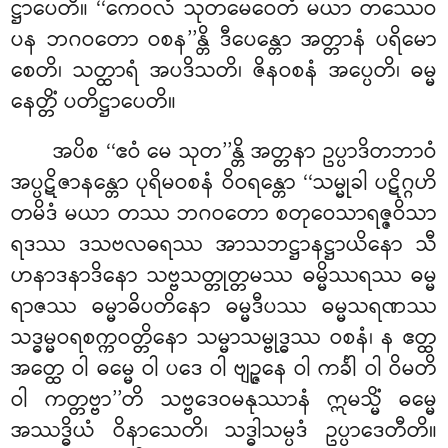
ဋ္ဌာပေတိ။ ‘‘ကေဝလံ သုတမေဝေတံ မယာ
တဿေဝ
ပန ဘဂဝတော ဝစန’’န္တိ ဒီပေန္တော အတ္တာနံ ပရိမော
စေတိ၊ သတ္ထာရံ အပဒိသတိ၊ ဇိနဝစနံ အပ္ပေတိ၊ ဓမ္မ
နေတ္တိံ ပတိဋ္ဌာပေတိ။
အပိစ ‘‘ဧဝံ မေ သုတ’’န္တိ အတ္တနာ ဥပ္ပာဒိတဘာဝံ
အပ္ပဋိဇာနန္တော ပုရိမဝစနံ ဝိဝရန္တော ‘‘သမ္မုခါ ပဋိဂ္ဂဟိ
တမိဒံ မယာ တဿ ဘဂဝတော စတုဝေသာရဇ္ဇဝိသာ
ရဒဿ ဒသဗလဓရဿ အာသဘဋ္ဌာနဋ္ဌာယိနော သီ
ဟနာဒနာဒိနော သဗ္ဗသတ္တုတ္တမဿ ဓမ္မိဿရဿ ဓမ္မ
ရာဇဿ ဓမ္မာဓိပတိနော ဓမ္မဒီပဿ ဓမ္မသရဏဿ
သဒ္ဓမ္မဝရစက္ကဝတ္တိနော သမ္မာသမ္ဗုဒ္ဓဿ ဝစနံ၊ န ဧတ္ထ
အတ္ထေ ဝါ ဓမ္မေ ဝါ ပဒေ ဝါ ဗျဉ္ဇနေ ဝါ ကင်္ခါ ဝါ ဝိမတိ
ဝါ ကတ္တဗ္ဗာ’’တိ သဗ္ဗဒေဝမနုဿာနံ ဣမသ္မိံ ဓမ္မေ
အဿဒ္ဓိယံ ဝိနာသေတိ၊ သဒ္ဓါသမ္ပဒံ ဥပ္ပာဒေတီတိ။