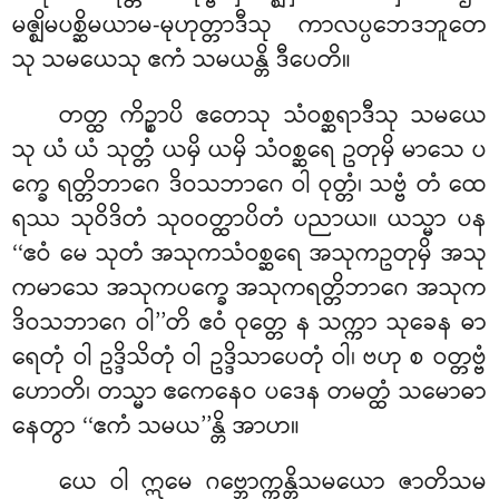
မဇ္ဈိမပစ္ဆိမယာမ-မုဟုတ္တာဒီသု ကာလပ္ပဘေဒဘူတေ
သု သမယေသု ဧကံ သမယန္တိ ဒီပေတိ။
တတ္ထ ကိဉ္စာပိ ဧတေသု သံဝစ္ဆရာဒီသု သမယေ
သု ယံ ယံ သုတ္တံ ယမှိ ယမှိ သံဝစ္ဆရေ ဥတုမှိ မာသေ ပ
က္ခေ ရတ္တိဘာဂေ ဒိဝသဘာဂေ ဝါ ဝုတ္တံ၊ သဗ္ဗံ တံ ထေ
ရဿ
သုဝိဒိတံ သုဝဝတ္ထာပိတံ ပညာယ။ ယသ္မာ ပန
‘‘ဧဝံ မေ သုတံ အသုကသံဝစ္ဆရေ အသုကဥတုမှိ အသု
ကမာသေ အသုကပက္ခေ အသုကရတ္တိဘာဂေ အသုက
ဒိဝသဘာဂေ ဝါ’’တိ ဧဝံ ဝုတ္တေ န သက္ကာ သုခေန ဓာ
ရေတုံ ဝါ ဥဒ္ဒိသိတုံ ဝါ ဥဒ္ဒိသာပေတုံ ဝါ၊ ဗဟု စ ဝတ္တဗ္ဗံ
ဟောတိ၊ တသ္မာ ဧကေနေဝ ပဒေန တမတ္ထံ သမောဓာ
နေတွာ ‘‘ဧကံ သမယ’’န္တိ အာဟ။
ယေ ဝါ ဣမေ ဂဗ္ဘောက္ကန္တိသမယော ဇာတိသမ