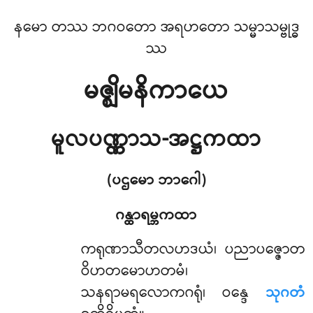
နမော တဿ ဘဂဝတော အရဟတော သမ္မာသမ္ဗုဒ္ဓ
ဿ
မဇ္ဈိမနိကာယေ
မူလပဏ္ဏာသ-အဋ္ဌကထာ
(ပဌမော ဘာဂေါ)
ဂန္ထာရမ္ဘကထာ
ကရုဏာသီတလဟဒယံ
၊ ပညာပဇ္ဇောတ
ဝိဟတမောဟတမံ၊
သနရာမရလောကဂရုံ၊ ဝန္ဒေ
သုဂတံ