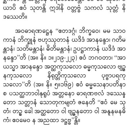
ယာပိ ဧဝံ သုတန္တိ ဣဒါနိ ဝတ္တဗ္ဗံ သကလံ သုတ္တံ နိ
ဒဿေတိ။
အဝဓာရဏဋ္ဌေန ‘‘ဧတဒဂ္ဂံ၊ ဘိက္ခဝေ၊ မမ သာဝ
ကာနံ ဘိက္ခူနံ ဗဟုဿုတာနံ ယဒိဒံ အာနန္ဒော၊ ဂတိမ
န္တာနံ၊ သတိမန္တာနံ၊ ဓိတိမန္တာနံ၊ ဥပဋ္ဌာကာနံ ယဒိဒံ အာ
နန္ဒော’’တိ (အ။ နိ။ ၁။၂၁၉-၂၂၃) ဧဝံ ဘဂဝတာ၊ ‘‘အာ
ယသ္မာ အာနန္ဒော အတ္ထကုသလော ဓမ္မကုသလော ဗျဉ္ဇ
နကုသလော နိရုတ္တိကုသလော ပုဗ္ဗာပရကု
သလော’’တိ (အ။ နိ။ ၅။၁၆၉) ဧဝံ ဓမ္မသေနာပတိနာ
စ ပသတ္ထဘာဝါနုရူပံ အတ္တနော ဓာရဏဗလံ ဒဿေန္
တော သတ္တာနံ သောတုကမျတံ ဇနေတိ ‘‘ဧဝံ မေ သု
တံ၊ တဉ္စ ခေါ အတ္ထတော ဝါ ဗျဉ္ဇနတော ဝါ အနူနမနဓိ
ကံ၊ ဧဝမေဝ န အညထာ ဒဋ္ဌဗ္ဗ’’န္တိ။