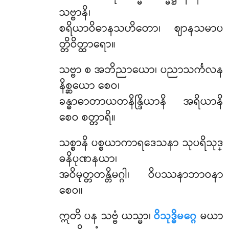
သဗ္ဗာနိ၊
စရိယာဝိဓာနသဟိတော၊ ဈာနသမာပ
တ္တိဝိတ္ထာရော။
သဗ္ဗာ စ အဘိညာယော၊ ပညာသင်္ကလန
နိစ္ဆယော စေဝ၊
ခန္ဓာဓာတာယတနိန္ဒြိယာနိ အရိယာနိ
စေဝ စတ္တာရိ။
သစ္စာနိ
ပစ္စယာကာရဒေသနာ သုပရိသုဒ္
ဓနိပုဏနယာ၊
အဝိမုတ္တတန္တိမဂ္ဂါ၊ ဝိပဿနာဘာဝနာ
စေဝ။
ဣတိ ပန သဗ္ဗံ ယသ္မာ၊
ဝိသုဒ္ဓိမဂ္ဂေ
မယာ