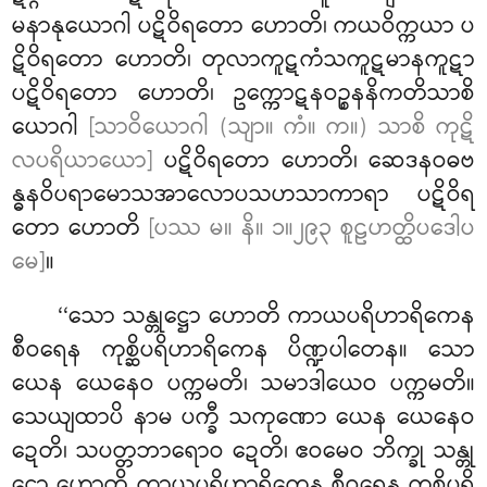
မနာနုယောဂါ ပဋိဝိရတော ဟောတိ၊ ကယဝိက္ကယာ ပ
ဋိဝိရတော
ဟောတိ၊ တုလာကူဋကံသကူဋမာနကူဋာ
ပဋိဝိရတော
ဟောတိ၊ ဥက္ကောဋနဝဉ္စနနိကတိသာစိ
ယောဂါ
[သာဝိယောဂါ (သျာ။ ကံ။ က။) သာစိ ကုဋိ
လပရိယာယော]
ပဋိဝိရတော ဟောတိ၊ ဆေဒနဝဓဗ
န္ဓနဝိပရာမောသအာလောပသဟသာကာရာ ပဋိဝိရ
တော ဟောတိ
[ပဿ မ။ နိ။ ၁။၂၉၃ စူဠဟတ္ထိပဒေါပ
မေ]
။
‘‘သော သန္တုဋ္ဌော ဟောတိ ကာယပရိဟာရိကေန
စီဝရေန ကုစ္ဆိပရိဟာရိကေန ပိဏ္ဍပါတေန။ သော
ယေန ယေနေဝ ပက္ကမတိ၊ သမာဒါယေဝ ပက္ကမတိ။
သေယျထာပိ နာမ ပက္ခီ သကုဏော ယေန ယေနေဝ
ဍေတိ၊ သပတ္တဘာရောဝ ဍေတိ၊ ဧဝမေဝ ဘိက္ခု သန္တု
ဋ္ဌော ဟောတိ ကာယပရိဟာရိကေန စီဝရေန ကုစ္ဆိပရိ