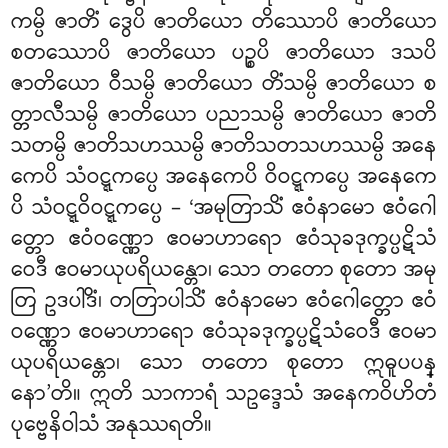
ကမ္ပိ ဇာတိံ ဒွေပိ ဇာတိယော တိဿောပိ ဇာတိယော
စတဿောပိ ဇာတိယော ပဉ္စပိ ဇာတိယော ဒသပိ
ဇာတိယော ဝီသမ္ပိ
ဇာတိယော တိံသမ္ပိ ဇာတိယော စ
တ္တာလီသမ္ပိ ဇာတိယော ပညာသမ္ပိ ဇာတိယော ဇာတိ
သတမ္ပိ ဇာတိသဟဿမ္ပိ ဇာတိသတသဟဿမ္ပိ အနေ
ကေပိ သံဝဋ္ဋကပ္ပေ အနေကေပိ ဝိဝဋ္ဋကပ္ပေ အနေကေ
ပိ သံဝဋ္ဋဝိဝဋ္ဋကပ္ပေ – ‘အမုတြာသိံ ဧဝံနာမော ဧဝံဂေါ
တ္တော ဧဝံဝဏ္ဏော ဧဝမာဟာရော ဧဝံသုခဒုက္ခပ္ပဋိသံ
ဝေဒီ ဧဝမာယုပရိယန္တော၊ သော တတော စုတော အမု
တြ ဥဒပါဒိံ၊ တတြာပါသိံ ဧဝံနာမော ဧဝံဂေါတ္တော ဧဝံ
ဝဏ္ဏော ဧဝမာဟာရော ဧဝံသုခဒုက္ခပ္ပဋိသံဝေဒီ ဧဝမာ
ယုပရိယန္တော၊
သော တတော စုတော ဣဓူပပန္
နော’တိ။ ဣတိ သာကာရံ သဥဒ္ဒေသံ အနေကဝိဟိတံ
ပုဗ္ဗေနိဝါသံ အနုဿရတိ။