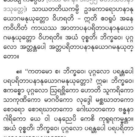
ဒသုတ္တေ]
၊ သာယတတိယကမ္ပိ ဥဒကောရောဟနာနု
ယောဂမနုယုတ္တော ဝိဟရတိ – ဣတိ
ဧဝရူပံ အနေ
ကဝိဟိတံ ကာယဿ အာတာပနပရိတာပနာနုယော
ဂမနုယုတ္တော ဝိဟရတိ။ အယံ ဝုစ္စတိ၊ ဘိက္ခဝေ၊ ပုဂ္ဂ
လော အတ္တန္တပေါ အတ္တပရိတာပနာနုယောဂမနုယုတ္
တော။
။ ‘‘ကတမော စ၊ ဘိက္ခဝေ၊ ပုဂ္ဂလော ပရန္တပေါ
၈
ပရပရိတာပနာနုယောဂမနုယုတ္တော? ဣဓ၊ ဘိက္ခဝေ၊
ဧကစ္စော ပုဂ္ဂလော ဩရဗ္ဘိကော ဟောတိ သူကရိကော
သာကုဏိကော မာဂဝိကော လုဒ္ဒေါ မစ္ဆဃာတကော
စောရော စောရဃာတကော ဂေါဃာတကော ဗန္ဓနာ
ဂါရိကော ယေ ဝါ ပနညေပိ ကေစိ ကုရူရကမ္မန္တာ။
အယံ ဝုစ္စတိ၊ ဘိက္ခဝေ၊ ပုဂ္ဂလော ပရန္တပေါ ပရပရိတာ