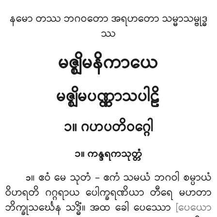
နမော တဿ ဘဂဝတော အရဟတော သမ္မာသမ္ဗုဒ္ဓ
ဿ
မဇ္ဈိမနိကာယေ
မဇ္ဈိမပဏ္ဏာသပါဠိ
၁။ ဂဟပတိဝဂ္ဂေါ
၁။ ကန္ဒရကသုတ္တံ
။ ဧဝံ
မေ သုတံ – ဧကံ သမယံ ဘဂဝါ စမ္ပာယံ
၁
ဝိဟရတိ ဂဂ္ဂရာယ ပေါက္ခရဏိယာ တီရေ မဟတာ
ဘိက္ခုသင်္ဃေန သဒ္ဓိံ။ အထ ခေါ ပေဿော
[ပေယော