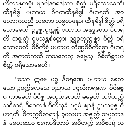
ဟိတာနုကမ္ပီ၊ ဗျာပါဒပဒေါသာ စိတ္တံ ပရိသောဓေတိ၊
ထီနမိဒ္ဓံ ပဟာယ ဝိဂတထီနမိဒ္ဓါ ဝိဟရတိ အာ
လောကသညီ သတော သမ္ပဇာနော၊ ထီနမိဒ္ဓါ စိတ္တံ ပရိ
သောဓေတိ၊ ဥဒ္ဓစ္စကုက္ကုစ္စံ ပဟာယ အနုဒ္ဓတော ဝိဟရ
တိ အဇ္ဈတ္တံ ဝူပသန္တစိတ္တော၊ ဥဒ္ဓစ္စကုက္ကုစ္စာ စိတ္တံ ပရိ
သောဓေတိ၊ ဝိစိကိစ္ဆံ ပဟာယ တိဏ္ဏဝိစိကိစ္ဆော ဝိဟရ
တိ အကထံကထီ ကုသလေသု ဓမ္မေသု၊ ဝိစိကိစ္ဆာယ
စိတ္တံ ပရိသောဓေတိ။
‘‘သော ဣမေ ပဉ္စ နီဝရဏေ ပဟာယ စေတ
သော ဥပက္ကိလေသေ ပညာယ ဒုဗ္ဗလီကရဏေ၊ ဝိဝိစ္စေ
ဝ ကာမေဟိ ဝိဝိစ္စ အကုသလေဟိ ဓမ္မေဟိ သဝိတက္ကံ
သဝိစာရံ ဝိဝေကဇံ ပီတိသုခံ ပဌမံ ဈာနံ ဥပသမ္ပဇ္ဇ ဝိ
ဟရတိ၊ ဝိတက္ကဝိစာရာနံ ဝူပသမာ အဇ္ဈတ္တံ သမ္ပသာဒ
နံ စေတသော ဧကောဒိဘာဝံ အဝိတက္ကံ အဝိစာရံ သ