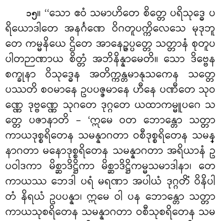
။ ‘‘သော ဧဝံ သမာဟိတေ စိတ္တေ ပရိသုဒ္ဓေ ပ
၁၅
ရိယောဒါတေ အနင်္ဂဏေ ဝိဂတူပက္ကိလေသေ မုဒုဘူ
တေ ကမ္မနိယေ ဌိတေ အာနေဉ္ဇပ္ပတ္တေ သတ္တာနံ စုတူပ
ပါတဉာဏာယ စိတ္တံ အဘိနိန္နာမေတိ။ သော ဒိဗ္ဗေန
စက္ခုနာ ဝိသုဒ္ဓေန အတိက္ကန္တမာနုသကေန သတ္တေ
ပဿတိ စဝမာနေ ဥပပဇ္ဇမာနေ
ဟီနေ ပဏီတေ သုဝ
ဏ္ဏေ ဒုဗ္ဗဏ္ဏေ သုဂတေ ဒုဂ္ဂတေ ယထာကမ္မူပဂေ သ
တ္တေ ပဇာနာတိ – ‘ဣမေ ဝတ ဘောန္တော သတ္တာ
ကာယဒုစ္စရိတေန သမန္နာဂတာ ဝစီဒုစ္စရိတေန သမန္
နာဂတာ မနောဒုစ္စရိတေန သမန္နာဂတာ အရိယာနံ ဥ
ပဝါဒကာ မိစ္ဆာဒိဋ္ဌိကာ မိစ္ဆာဒိဋ္ဌိကမ္မသမာဒါနာ၊ တေ
ကာယဿ ဘေဒါ ပရံ မရဏာ အပါယံ ဒုဂ္ဂတိံ ဝိနိပါ
တံ နိရယံ ဥပပန္နာ၊ ဣမေ ဝါ ပန ဘောန္တော သတ္တာ
ကာယသုစရိတေန သမန္နာဂတာ ဝစီသုစရိတေန သမ