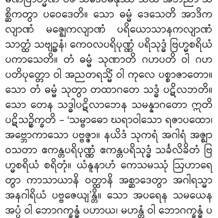
မဏဗြာဟ္မဏိံ ပဇံ သဒေဝမနုဿံ သယံ အဘိညာ သ
စ္ဆိကတွာ ပဝေဒေတိ။ သော ဓမ္မံ ဒေသေတိ အာဒိက
လျာဏံ မဇ္ဈေကလျာဏံ ပရိယောသာနကလျာဏံ
သာတ္ထံ သဗျဉ္ဇနံ၊ ကေဝလပရိပုဏ္ဏံ ပရိသုဒ္ဓံ ဗြဟ္မစရိယံ
ပကာသေတိ။ တံ ဓမ္မံ သုဏာတိ ဂဟပတိ ဝါ ဂဟ
ပတိပုတ္တော ဝါ အညတရသ္မိံ ဝါ ကုလေ ပစ္စာဇာတော။
သော တံ ဓမ္မံ သုတွာ တထာဂတေ သဒ္ဓံ ပဋိလဘတိ။
သော တေန သဒ္ဓါပဋိလာဘေန သမန္နာဂတော ဣတိ
ပဋိသဉ္စိက္ခတိ – ‘သမ္ဗာဓော ဃရာဝါသော ရဇာပထော၊
အဗ္ဘောကာသော ပဗ္ဗဇ္ဇာ။ နယိဒံ သုကရံ အဂါရံ အဇ္ဈာ
ဝသတာ ဧကန္တပရိပုဏ္ဏံ ဧကန္တပရိသုဒ္ဓံ သင်္ခလိခိတံ ဗြ
ဟ္မစရိယံ စရိတုံ။ ယံနူနာဟံ ကေသမဿုံ ဩဟာရေ
တွာ ကာသာယာနိ ဝတ္ထာနိ အစ္ဆာဒေတွာ အဂါရသ္မာ
အနဂါရိယံ ပဗ္ဗဇေယျ’န္တိ
။ သော အပရေန သမယေန
အပ္ပံ ဝါ ဘောဂက္ခန္ဓံ ပဟာယ၊ မဟန္တံ ဝါ ဘောဂက္ခန္ဓံ ပ