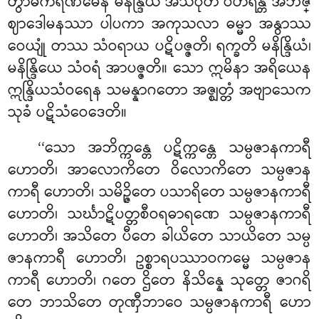
တွာဓိကရဏမေနံ မနိန္ဒြိယံ အသံဝုတံ ဝိဟရန္တံ အဘိဇ္
ဈာဒေါမနဿာ ပါပကာ အကုသလာ ဓမ္မာ အနွာဿ
ဝေယျုံ တဿ သံဝရာယ ပဋိပဇ္ဇတိ၊ ရက္ခတိ မနိန္ဒြိယံ၊
မနိန္ဒြိယေ
သံဝရံ အာပဇ္ဇတိ။ သော ဣမိနာ အရိယေန
ဣန္ဒြိယသံဝရေန သမန္နာဂတော အဇ္ဈတ္တံ အဗျာသေက
သုခံ ပဋိသံဝေဒေတိ။
‘‘သော အဘိက္ကန္တေ ပဋိက္ကန္တေ သမ္ပဇာနကာရီ
ဟောတိ၊ အာလောကိတေ ဝိလောကိတေ သမ္ပဇာန
ကာရီ ဟောတိ၊ သမိဉ္ဇိတေ ပသာရိတေ သမ္ပဇာနကာရီ
ဟောတိ၊ သင်္ဃာဋိပတ္တစီဝရဓာရဏေ သမ္ပဇာနကာရီ
ဟောတိ၊ အသိတေ ပီတေ ခါယိတေ သာယိတေ သမ္ပ
ဇာနကာရီ ဟောတိ၊ ဥစ္စာရပဿာဝကမ္မေ သမ္ပဇာန
ကာရီ ဟောတိ၊ ဂတေ ဌိတေ နိသိန္နေ သုတ္တေ ဇာဂရိ
တေ ဘာသိတေ တုဏှီဘာဝေ သမ္ပဇာနကာရီ ဟော