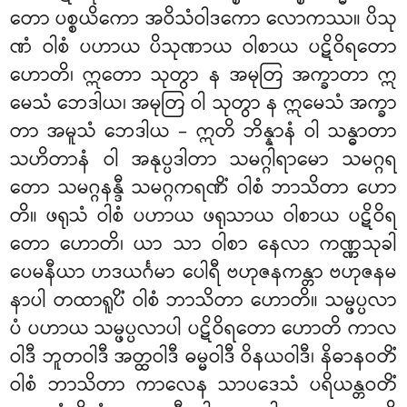
တော ပစ္စယိကော အဝိသံဝါဒကော လောကဿ။ ပိသု
ဏံ ဝါစံ ပဟာယ ပိသုဏာယ ဝါစာယ ပဋိဝိရတော
ဟောတိ၊ ဣတော သုတွာ န အမုတြ အက္ခာတာ ဣ
မေသံ ဘေဒါယ၊ အမုတြ ဝါ သုတွာ န ဣမေသံ အက္ခာ
တာ အမူသံ ဘေဒါယ – ဣတိ ဘိန္နာနံ ဝါ သန္ဓာတာ
သဟိတာနံ ဝါ အနုပ္ပဒါတာ သမဂ္ဂါရာမော သမဂ္ဂရ
တော သမဂ္ဂနန္ဒီ သမဂ္ဂကရဏိံ ဝါစံ ဘာသိတာ ဟော
တိ။ ဖရုသံ ဝါစံ ပဟာယ ဖရုသာယ ဝါစာယ ပဋိဝိရ
တော ဟောတိ၊ ယာ သာ ဝါစာ နေလာ ကဏ္ဏသုခါ
ပေမနီယာ ဟဒယင်္ဂမာ ပေါရီ ဗဟုဇနကန္တာ ဗဟုဇနမ
နာပါ တထာရူပိံ ဝါစံ ဘာသိတာ ဟောတိ။ သမ္ဖပ္ပလာ
ပံ ပဟာယ သမ္ဖပ္ပလာပါ ပဋိဝိရတော ဟောတိ ကာလ
ဝါဒီ ဘူတဝါဒီ အတ္ထဝါဒီ ဓမ္မဝါဒီ
ဝိနယဝါဒီ၊ နိဓာနဝတိံ
ဝါစံ ဘာသိတာ ကာလေန သာပဒေသံ ပရိယန္တဝတိံ