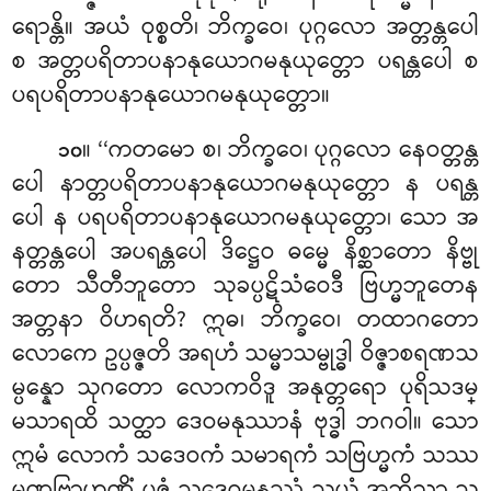
ရောန္တိ။ အယံ ဝုစ္စတိ၊ ဘိက္ခဝေ၊ ပုဂ္ဂလော အတ္တန္တပေါ
စ အတ္တပရိတာပနာနုယောဂမနုယုတ္တော ပရန္တပေါ စ
ပရပရိတာပနာနုယောဂမနုယုတ္တော။
။ ‘‘ကတမော စ၊ ဘိက္ခဝေ၊ ပုဂ္ဂလော နေဝတ္တန္တ
၁၀
ပေါ နာတ္တပရိတာပနာနုယောဂမနုယုတ္တော န ပရန္တ
ပေါ န ပရပရိတာပနာနုယောဂမနုယုတ္တော၊ သော အ
နတ္တန္တပေါ အပရန္တပေါ ဒိဋ္ဌေဝ ဓမ္မေ နိစ္ဆာတော နိဗ္ဗု
တော
သီတီဘူတော သုခပ္ပဋိသံဝေဒီ ဗြဟ္မဘူတေန
အတ္တနာ ဝိဟရတိ? ဣဓ၊ ဘိက္ခဝေ၊ တထာဂတော
လောကေ ဥပ္ပဇ္ဇတိ အရဟံ သမ္မာသမ္ဗုဒ္ဓါ ဝိဇ္ဇာစရဏသ
မ္ပန္နော သုဂတော လောကဝိဒူ အနုတ္တရော ပုရိသဒမ္
မသာရထိ သတ္ထာ ဒေဝမနုဿာနံ ဗုဒ္ဓါ ဘဂဝါ။ သော
ဣမံ လောကံ သဒေဝကံ သမာရကံ သဗြဟ္မကံ သဿ