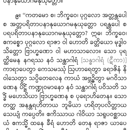
ပနာနုယောဂမနုယုတ္တော။
။ ‘‘ကတမော
စ၊ ဘိက္ခဝေ၊ ပုဂ္ဂလော အတ္တန္တပေါ
၉
စ အတ္တပရိတာပနာနုယောဂမနုယုတ္တော ပရန္တပေါ စ
ပရပရိတာပနာနုယောဂမနုယုတ္တော? ဣဓ၊ ဘိက္ခဝေ၊
ဧကစ္စော ပုဂ္ဂလော ရာဇာ ဝါ ဟောတိ ခတ္တိယော မုဒ္ဓါဝ
သိတ္တော ဗြာဟ္မဏော ဝါ မဟာသာလော။ သော ပုရ
တ္ထိမေန နဂရဿ နဝံ သန္ထာဂါရံ
[သန္ဓာဂါရံ (ဋီကာ)]
ကာရာပေတွာ ကေသမဿုံ ဩဟာရေတွာ ခရာဇိနံ နိ
ဝါသေတွာ သပ္ပိတေလေန ကာယံ အဗ္ဘဉ္ဇိတွာ မဂဝိသာ
ဏေန ပိဋ္ဌိံ ကဏ္ဍုဝမာနော နဝံ သန္ထာဂါရံ ပဝိသတိ သ
ဒ္ဓိံ မဟေသိယာ ဗြာဟ္မဏေန စ ပုရောဟိတေန။ သော
တတ္ထ အနန္တရဟိတာယ ဘူမိယာ ဟရိတုပလိတ္တာယ
သေယျံ ကပ္ပေတိ။ ဧကိဿာယ ဂါဝိယာ သရူပဝစ္ဆာယ
ယံ ဧကသ္မိံ ထနေ ခီရံ ဟောတိ
တေန ရာဇာ ယာပေ