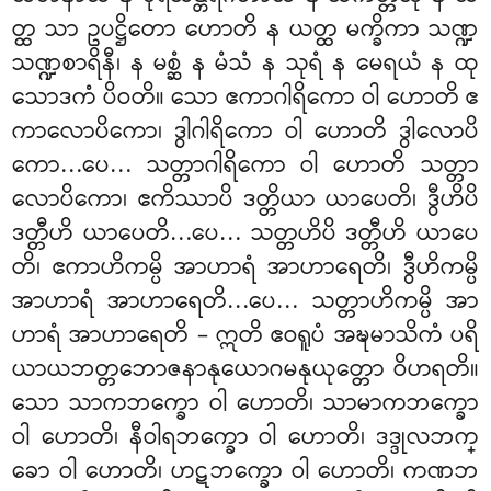
တ္ထ သာ ဥပဋ္ဌိတော ဟောတိ န ယတ္ထ မက္ခိကာ သဏ္ဍ
သဏ္ဍစာရိနီ၊ န မစ္ဆံ န မံသံ န သုရံ န မေရယံ န ထု
သောဒကံ ပိဝတိ။ သော ဧကာဂါရိကော ဝါ ဟောတိ ဧ
ကာလောပိကော၊ ဒွါဂါရိကော ဝါ ဟောတိ ဒွါလောပိ
ကော…ပေ… သတ္တာဂါရိကော ဝါ ဟောတိ သတ္တာ
လောပိကော၊ ဧကိဿာပိ ဒတ္တိယာ ယာပေတိ၊ ဒွီဟိပိ
ဒတ္တီဟိ ယာပေတိ…ပေ… သတ္တဟိပိ ဒတ္တီဟိ ယာပေ
တိ၊ ဧကာဟိကမ္ပိ အာဟာရံ အာဟာရေတိ၊ ဒွီဟိကမ္ပိ
အာဟာရံ အာဟာရေတိ…ပေ… သတ္တာဟိကမ္ပိ အာ
ဟာရံ အာဟာရေတိ – ဣတိ ဧဝရူပံ အဍ္ဎမာသိကံ ပရိ
ယာယဘတ္တဘောဇနာနုယောဂမနုယုတ္တော ဝိဟရတိ။
သော
သာကဘက္ခော ဝါ ဟောတိ၊ သာမာကဘက္ခော
ဝါ ဟောတိ၊ နီဝါရဘက္ခော ဝါ ဟောတိ၊ ဒဒ္ဒုလဘက္
ခော ဝါ ဟောတိ၊ ဟဋဘက္ခော ဝါ ဟောတိ၊ ကဏဘ