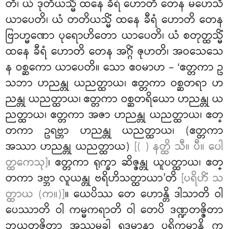
တိ၊ ယံ ဒုတိယသ္မိံ ထနေ ခီရံ ဟောတိ တေန မဟေသီ
ယာပေတိ၊ ယံ တတိယသ္မိံ ထနေ ခီရံ ဟောတိ တေန
ဗြာဟ္မဏော ပုရောဟိတော ယာပေတိ
၊ ယံ စတုတ္ထသ္မိံ
ထနေ ခီရံ ဟောတိ တေန အဂ္ဂိံ ဇုဟတိ၊ အဝသေသေ
န ဝစ္ဆကော ယာပေတိ။ သော ဧဝမာဟ – ‘ဧတ္တကာ ဥ
သဘာ ဟညန္တု ယညတ္ထာယ၊ ဧတ္တကာ ဝစ္ဆတရာ ဟ
ညန္တု ယညတ္ထာယ၊ ဧတ္တကာ ဝစ္ဆတရိယော ဟညန္တု ယ
ညတ္ထာယ၊ ဧတ္တကာ အဇာ ဟညန္တု ယညတ္ထာယ၊ ဧတ္
တကာ ဥရဗ္ဘာ ဟညန္တု ယညတ္ထာယ၊ (ဧတ္တကာ
အဿာ ဟညန္တု ယညတ္ထာယ)
[( ) နတ္ထိ သီ။ ပီ။ ပေါ
တ္ထကေသု]
၊ ဧတ္တကာ ရုက္ခာ ဆိဇ္ဇန္တု ယူပတ္ထာယ၊ ဧတ္
တကာ ဒဗ္ဘာ လူယန္တု ဗရိဟိသတ္ထာယာ’တိ
[ပရိဟိံ သ
တ္ထာယ (က။)]
။ ယေပိဿ တေ ဟောန္တိ ဒါသာတိ ဝါ
ပေဿာတိ ဝါ ကမ္မကရာတိ ဝါ တေပိ ဒဏ္ဍတဇ္ဇိတာ
ဘယတဇ္ဇိတာ အဿုမုခါ ရုဒမာနာ ပရိကမ္မာနိ က