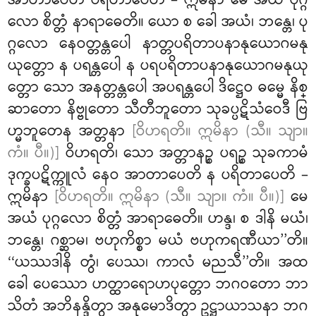
အာတာပေတိ ပရိတာပေတိ – ဣမိနာ မေ အယံ ပုဂ္ဂ
လော စိတ္တံ နာရာဓေတိ။ ယော စ
ခေါ အယံ၊ ဘန္တေ၊ ပု
ဂ္ဂလော နေဝတ္တန္တပေါ နာတ္တပရိတာပနာနုယောဂမနု
ယုတ္တော န ပရန္တပေါ န ပရပရိတာပနာနုယောဂမနုယု
တ္တော သော အနတ္တန္တပေါ အပရန္တပေါ ဒိဋ္ဌေဝ ဓမ္မေ နိစ္
ဆာတော နိဗ္ဗုတော သီတီဘူတော သုခပ္ပဋိသံဝေဒီ ဗြ
ဟ္မဘူတေန အတ္တနာ
[ဝိဟရတိ။ ဣမိနာ (သီ။ သျာ။
ကံ။ ပီ။)]
ဝိဟရတိ၊ သော အတ္တာနဉ္စ ပရဉ္စ သုခကာမံ
ဒုက္ခပဋိက္ကူလံ နေဝ အာတာပေတိ န ပရိတာပေတိ –
ဣမိနာ
[ဝိဟရတိ။ ဣမိနာ (သီ။ သျာ။ ကံ။ ပီ။)]
မေ
အယံ ပုဂ္ဂလော စိတ္တံ အာရာဓေတိ။ ဟန္ဒ၊ စ ဒါနိ မယံ၊
ဘန္တေ၊ ဂစ္ဆာမ၊ ဗဟုကိစ္စာ မယံ ဗဟုကရဏီယာ’’တိ။
‘‘ယဿဒါနိ တွံ၊ ပေဿ၊ ကာလံ မညသီ’’တိ။ အထ
ခေါ ပေဿော ဟတ္ထာရောဟပုတ္တော ဘဂဝတော ဘာ
သိတံ အဘိနန္ဒိတွာ အနုမောဒိတွာ ဥဋ္ဌာယာသနာ ဘဂ