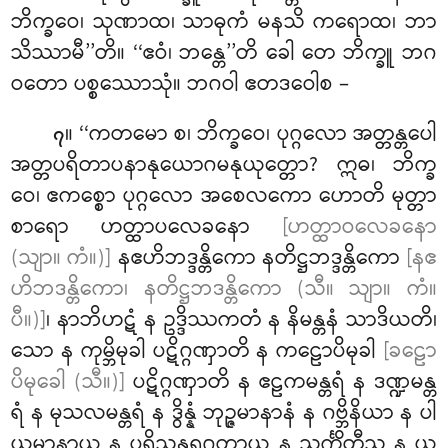
ဘိက္ခဝေ၊ သုဏာထ၊ သာဓုကံ မနသိ ကရောထ၊ ဘာ
သိဿာမီ’’တိ။ ‘‘ဧဝံ၊ ဘန္တေ’’တိ ခေါ တေ ဘိက္ခူ ဘဂ
ဝတော ပစ္စဿောသုံ။ ဘဂဝါ ဧတဒဝေါစ –
။ ‘‘ကတမော စ၊ ဘိက္ခဝေ၊ ပုဂ္ဂလော အတ္တန္တပေါ
၇
အတ္တပရိတာပနာနုယောဂမနုယုတ္တော? ဣဓ၊ ဘိက္ခ
ဝေ၊ ဧကစ္စော ပုဂ္ဂလော အစေလကော ဟောတိ မုတ္တာ
စာရော ဟတ္ထာပလေခနော
[ဟတ္ထာဝလေခနော
(သျာ။ ကံ။)]
နဧဟိဘဒ္ဒန္တိကော နတိဋ္ဌဘဒ္ဒန္တိကော
[နဧ
ဟိဘဒန္တိကော၊ နတိဋ္ဌဘဒန္တိကော (သီ။ သျာ။ ကံ။
ပီ။)]
၊ နာဘိဟဋံ န ဥဒ္ဒိဿကတံ န နိမန္တနံ သာဒိယတိ၊
သော န ကုမ္ဘိမုခါ ပဋိဂ္ဂဏှာတိ န ကဠောပိမုခါ
[ခဠော
ပိမုခေါ (သီ။)]
ပဋိဂ္ဂဏှာတိ န ဧဠကမန္တရံ န ဒဏ္ဍမန္တ
ရံ န မုသလမန္တရံ န ဒွိန္နံ ဘုဉ္ဇမာနာနံ န ဂဗ္ဘိနိယာ န ပါ
ယမာနာယ န ပုရိသန္တရဂတာယ န သင်္ကိတ္တီသု န ယ