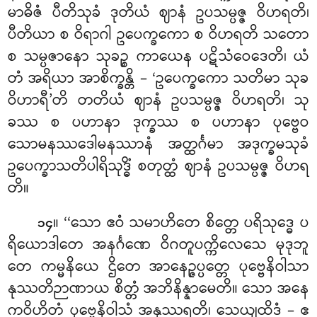
မာဓိဇံ ပီတိသုခံ ဒုတိယံ ဈာနံ ဥပသမ္ပဇ္ဇ ဝိဟရတိ၊
ပီတိယာ စ ဝိရာဂါ ဥပေက္ခကော စ ဝိဟရတိ သတော
စ သမ္ပဇာနော သုခဉ္စ ကာယေန ပဋိသံဝေဒေတိ၊ ယံ
တံ အရိယာ အာစိက္ခန္တိ – ‘ဥပေက္ခကော သတိမာ သုခ
ဝိဟာရီ’တိ တတိယံ ဈာနံ ဥပသမ္ပဇ္ဇ ဝိဟရတိ
၊ သု
ခဿ စ ပဟာနာ ဒုက္ခဿ
စ ပဟာနာ ပုဗ္ဗေဝ
သောမနဿဒေါမနဿာနံ အတ္ထင်္ဂမာ အဒုက္ခမသုခံ
ဥပေက္ခာသတိပါရိသုဒ္ဓိံ စတုတ္ထံ ဈာနံ ဥပသမ္ပဇ္ဇ ဝိဟရ
တိ။
။ ‘‘သော ဧဝံ သမာဟိတေ စိတ္တေ ပရိသုဒ္ဓေ ပ
၁၄
ရိယောဒါတေ အနင်္ဂဏေ ဝိဂတူပက္ကိလေသေ မုဒုဘူ
တေ ကမ္မနိယေ ဌိတေ အာနေဉ္ဇပ္ပတ္တေ ပုဗ္ဗေနိဝါသာ
နုဿတိဉာဏာယ စိတ္တံ အဘိနိန္နာမေတိ။ သော အနေ
ကဝိဟိတံ ပုဗ္ဗေနိဝါသံ အနုဿရတိ၊ သေယျထိဒံ – ဧ