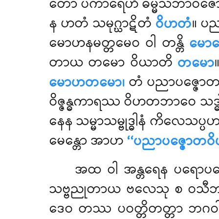
တော ပကာရေဟိ ဓမ္မသဘာဝဇော
န ဟတံ သမုဂ္ဃာဋိတံ
ဝိဟတံ
။ ပ
မောဟနမတ္တမေဝ ဝါ တန္တိ
မော
တာယ တမော ဝိယာတိ
တမော
မောဟတမော၊
တံ ပညာပဇ္ဇောတ
ဝိဇ္ဇန္ဓကာရဿ ဝိဟတဘာဝေ သဒ္ဓါဓိ
နေန သမ္မာသမ္ဗုဒ္ဓါနံ ကိလေသ
မေန္တော အာဟ
‘‘ပညာပဇ္ဇောတ
အထ ဝါ အန္တရေန ပရောပဒေသံ
သဗ္ဗညုတာယ ဗလေသု စ ဝသီဘာ
ဒေဝ တဿ
ပဝတ္တိတတ္တာ ဘ