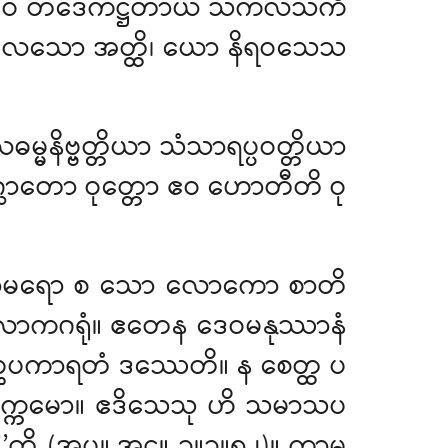
ေနေဝ တဒေကဋ္ဌတာယ သကလသံကိ
သော အတ္ထိ၊ ယော နိရဝသေသ
နိဗ္ဗတ္တိယာ သံသာရပ္ပဝတ္တိယာ
တော ဝုတ္တော ဧဝ ဟောတီတိ ဝု
မရော စ သော လောကော စာတိ
ာကဂရုံ။ ဧတေန ဒေဝမနုဿာနံ
ဥပကာရတံ ဒဿေတိ။ န စေတ္ထ ပ
ထက္ကမော။ ဧဒိသေသု ဟိ သမာသပ