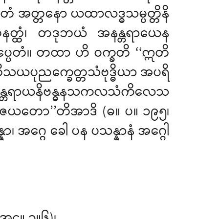
ံ အတ္တနော ယထာလဒ္ဓသမ္ပတ္တိနိ
နတ္ထံ၊ တဒုဘယံ အနန္တရာယေန
ပေတံ။ တထာ ဟိ ဝက္ခတိ ‘‘ဣတိ
ယပုညက္ခေတ္တသံဗုဒ္ဓိယာ အပရိ
န္တရာယနိဗန္ဓနသကလသံကိလေသ
ပူဇယတော’’တိအာဒိ (ဓ။ ပ။ ၁၉၅၊
၊ အဂ္ဂေ ခေါ ပန ပသန္နာနံ အဂ္ဂေါ