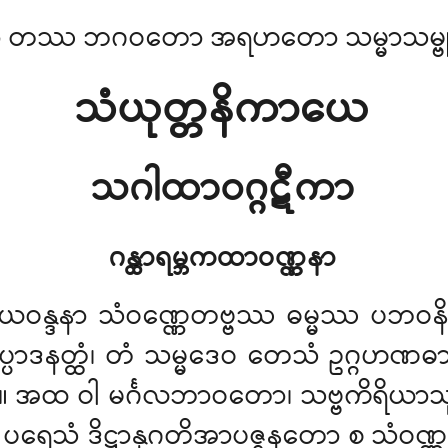
ာ တဿ ဘဂဝတော အရဟတော သမ္မာသမ္ဗု
သံယုတ္တနိကာယေ
သဂါထာဝဂ္ဂဋီကာ
ဂန္ထာရမ္ဘကထာဝဏ္ဏနာ
ယဝန္ဒနာ သံဝဏ္ဏေတဗ္ဗဿ ဓမ္မဿ ပဘဝနိဿယ
ုပ္ပာဒနတ္ထံ၊ တံ သမ္မဒေဝ တေသံ ဥဂ္ဂဟဏဓ
န္တိ။ အထ ဝါ မင်္ဂလဘာဝတော၊ သဗ္ဗကိရိယာသ
ေသံ ဒိဋ္ဌာနုဂတိအာပဇ္ဇနတော စ သံဝ