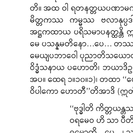
တိ။ အထ ဝါ ရတနတ္တယပဏာမကရဏံ 
မိတ္တကဿ ကမ္မဿ ဗလာနုပ္ပဒ
အဋ္ဌကထာယ ပရိသမာပနတ္ထန္တိ
မေ ပသန္နမတိနော…ပေ… တဿာနုဘ
မေယျပဘာဝေါ ပုညာတိသယောတိ
ဝိဒ္ဓံသနာယ ပဟောတိ၊ ဘယာဒိဥပ
အပ။ ထေရ ၁။၁၀။၁)၊ တထာ ‘‘ယေ၊ ဘိ
ဝိပါကော ဟောတီ’’တိအာဒိ (ဣတိ
‘‘ဗုဒ္ဓါတိ
ကိတ္တယန္
ဝရမေဝ ဟိ သာ ပီတိ