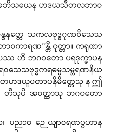
ာ အဘိသယေန ဟဒယသီတလဘာဝ
္ဓနတ္တေ သကလဗုဒ္ဓဂုဏဝိသေသ
ာရဏ’’န္တိ ဝုတ္တာ။ ကရုဏာ
သန္တာပဿ ဟိ ဘဂဝတော ပရဒုက္ခာပန
ရဝသေသဗုဒ္ဓကရဓမ္မသမ္ဘရဏနိယ
နီတဟဒယူပတာပနိမိတ္တေသု န ဤ
ပေ တီသုပိ အဝတ္ထာသု ဘဂဝတော
ော။ ပညာဝ ဉေယျာဝရဏပ္ပဟာန