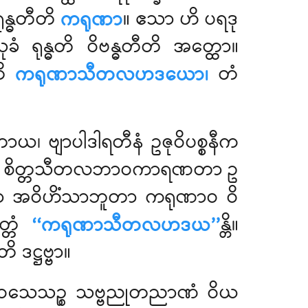
ုန္ဓတီတိ
ကရုဏာ
။ ဧသာ ဟိ ပရဒု
ုန္ဓတိ ဝိဗန္ဓတီတိ အတ္ထော။
တိ
ကရုဏာသီတလဟဒယော၊
တံ
၊ ဗျာပါဒါရတီနံ ဥဇုဝိပစ္စနီက
နမ္ပိ စိတ္တသီတလဘာဝကာရဏတာ ဥ
သာ အဝိဟိံသာဘူတာ
ကရုဏာဝ ဝိ
တ္တံ
‘‘ကရုဏာသီတလဟဒယ’’
န္တိ။
ဋ္ဌဗ္ဗာ
။
သေသဉ္စ သဗ္ဗညုတညာဏံ ဝိယ