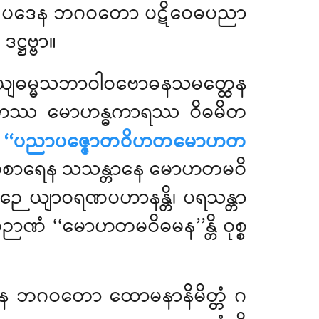
ော’’တိ ပဒေန ဘဂဝတော ပဋိဝေဓပညာ
ဌဗ္ဗာ။
မ္မသဘာဝါဝဗောဓနသမတ္ထေန
ာဒကဿ မောဟန္ဓကာရဿ ဝိဓမိတ
ံ
‘‘ပညာပဇ္ဇောတဝိဟတမောဟတ
ူပစာရေန သသန္တာနေ မောဟတမဝိ
နံ ဉေယျာဝရဏပဟာနန္တိ၊ ပရသန္တာ
‘မောဟတမဝိဓမန’’န္တိ ဝုစ္စ
န ဘဂဝတော ထောမနာနိမိတ္တံ ဂ