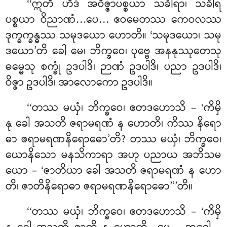
‘‘ဣတိ ဟိဒံ အဝိဇ္ဇာပစ္စယာ သင်္ခါရာ၊ သင်္ခါရ
ပစ္စယာ ဝိညာဏံ…ပေ… ဧဝမေတဿ ကေဝလဿ
ဒုက္ခက္ခန္ဓဿ သမုဒယော ဟောတိ။ ‘သမုဒယော၊ သမု
ဒယော’တိ ခေါ မေ၊ ဘိက္ခဝေ၊ ပုဗ္ဗေ အနနုဿုတေသု
ဓမ္မေသု စက္ခုံ ဥဒပါဒိ၊ ဉာဏံ ဥဒပါဒိ၊ ပညာ ဥဒပါဒိ၊
ဝိဇ္ဇာ ဥဒပါဒိ၊ အာလောကော ဥဒပါဒိ။
‘‘တဿ မယှံ၊ ဘိက္ခဝေ၊ ဧတဒဟောသိ – ‘ကိမှိ
နု ခေါ အသတိ ဇရာမရဏံ န ဟောတိ၊ ကိဿ နိရော
ဓာ ဇရာမရဏနိရောဓော’တိ? တဿ မယှံ၊ ဘိက္ခဝေ၊
ယောနိသော မနသိကာရာ အဟု ပညာယ အဘိသမ
ယော – ‘ဇာတိယာ ခေါ အသတိ ဇရာမရဏံ န ဟော
တိ၊ ဇာတိနိရောဓာ ဇရာမရဏနိရောဓော’’’တိ။
‘‘တဿ မယှံ၊ ဘိက္ခဝေ၊ ဧတဒဟောသိ – ‘ကိမှိ