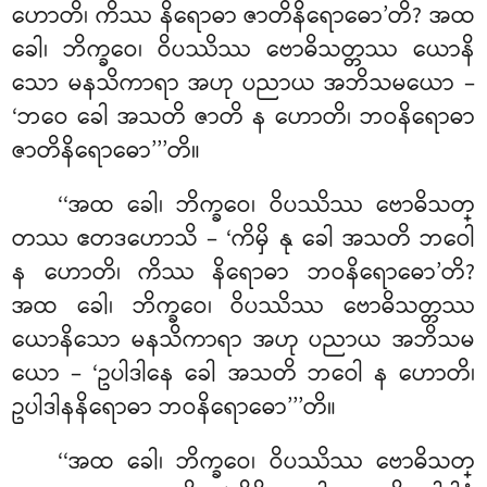
ဟောတိ
၊ ကိဿ နိရောဓာ ဇာတိနိရောဓော’တိ? အထ
ခေါ၊ ဘိက္ခဝေ၊ ဝိပဿိဿ ဗောဓိသတ္တဿ
ယောနိ
သော မနသိကာရာ အဟု ပညာယ အဘိသမယော –
‘ဘဝေ ခေါ အသတိ ဇာတိ န ဟောတိ၊ ဘဝနိရောဓာ
ဇာတိနိရောဓော’’’တိ။
‘‘အထ ခေါ၊ ဘိက္ခဝေ၊ ဝိပဿိဿ ဗောဓိသတ္
တဿ ဧတဒဟောသိ – ‘ကိမှိ နု ခေါ အသတိ ဘဝေါ
န ဟောတိ၊ ကိဿ နိရောဓာ ဘဝနိရောဓော’တိ?
အထ ခေါ၊ ဘိက္ခဝေ၊ ဝိပဿိဿ ဗောဓိသတ္တဿ
ယောနိသော မနသိကာရာ အဟု ပညာယ အဘိသမ
ယော – ‘ဥပါဒါနေ ခေါ အသတိ ဘဝေါ န ဟောတိ၊
ဥပါဒါနနိရောဓာ ဘဝနိရောဓော’’’တိ။
‘‘အထ ခေါ၊ ဘိက္ခဝေ၊ ဝိပဿိဿ ဗောဓိသတ္