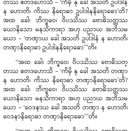
တဿ ဧတဒဟောသိ – ‘ကိမှိ နု ခေါ အသတိ ဥပါဒါနံ
န ဟောတိ၊ ကိဿ နိရောဓာ ဥပါဒါနနိရောဓော’တိ?
အထ ခေါ၊ ဘိက္ခဝေ၊ ဝိပဿိဿ ဗောဓိသတ္တဿ
ယောနိသော မနသိကာရာ အဟု ပညာယ အဘိသမ
ယော – ‘တဏှာယ ခေါ အသတိ ဥပါဒါနံ န ဟောတိ၊
တဏှာနိရောဓာ ဥပါဒါနနိရောဓော’’’တိ။
‘‘အထ
ခေါ၊ ဘိက္ခဝေ၊ ဝိပဿိဿ ဗောဓိသတ္
တဿ ဧတဒဟောသိ – ‘ကိမှိ နု ခေါ အသတိ တဏှာ
န ဟောတိ၊ ကိဿ နိရောဓာ တဏှာနိရောဓော’တိ?
အထ ခေါ၊ ဘိက္ခဝေ၊ ဝိပဿိဿ ဗောဓိသတ္တဿ
ယောနိသော မနသိကာရာ အဟု ပညာယ အဘိသမ
ယော – ‘ဝေဒနာယ ခေါ အသတိ တဏှာ န ဟောတိ၊
ဝေဒနာနိရောဓာ တဏှာနိရောဓော’’’တိ။