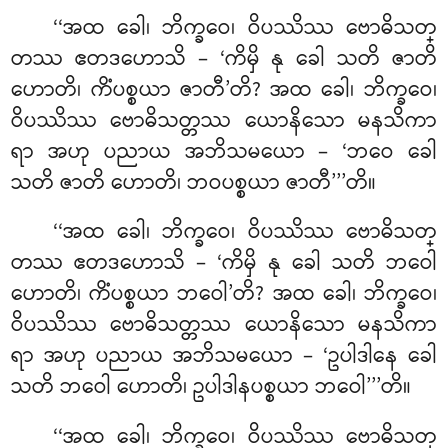
‘‘အထ
ခေါ၊ ဘိက္ခဝေ၊ ဝိပဿိဿ ဗောဓိသတ္
တဿ ဧတဒဟောသိ – ‘ကိမှိ နု ခေါ သတိ ဇာတိ
ဟောတိ၊ ကိံပစ္စယာ ဇာတီ’တိ? အထ ခေါ၊ ဘိက္ခဝေ၊
ဝိပဿိဿ ဗောဓိသတ္တဿ ယောနိသော မနသိကာ
ရာ အဟု ပညာယ အဘိသမယော – ‘ဘဝေ ခေါ
သတိ ဇာတိ ဟောတိ၊ ဘဝပစ္စယာ ဇာတီ’’’တိ။
‘‘အထ ခေါ၊ ဘိက္ခဝေ၊ ဝိပဿိဿ ဗောဓိသတ္
တဿ ဧတဒဟောသိ – ‘ကိမှိ နု ခေါ သတိ ဘဝေါ
ဟောတိ၊ ကိံပစ္စယာ ဘဝေါ’တိ? အထ ခေါ၊ ဘိက္ခဝေ၊
ဝိပဿိဿ ဗောဓိသတ္တဿ ယောနိသော မနသိကာ
ရာ
အဟု ပညာယ အဘိသမယော – ‘ဥပါဒါနေ ခေါ
သတိ ဘဝေါ ဟောတိ၊ ဥပါဒါနပစ္စယာ ဘဝေါ’’’တိ။
‘‘အထ ခေါ၊ ဘိက္ခဝေ၊ ဝိပဿိဿ ဗောဓိသတ္