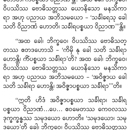
ဝိပဿိဿ ဗောဓိသတ္တဿ ယောနိသော မနသိကာ
ရာ အဟု ပညာယ အဘိသမယော – ‘သင်္ခါရေသု ခေါ
သတိ ဝိညာဏံ ဟောတိ၊ သင်္ခါရပစ္စယာ ဝိညာဏ’’’န္တိ။
‘‘အထ ခေါ၊ ဘိက္ခဝေ၊ ဝိပဿိဿ ဗောဓိသတ္
တဿ ဧတဒဟောသိ
– ‘ကိမှိ နု ခေါ သတိ သင်္ခါရာ
ဟောန္တိ၊ ကိံပစ္စယာ သင်္ခါရာ’တိ? အထ ခေါ၊ ဘိက္ခဝေ၊
ဝိပဿိဿ ဗောဓိသတ္တဿ ယောနိသော မနသိကာ
ရာ အဟု ပညာယ အဘိသမယော – ‘အဝိဇ္ဇာယ ခေါ
သတိ သင်္ခါရာ ဟောန္တိ၊ အဝိဇ္ဇာပစ္စယာ သင်္ခါရာ’’’တိ။
‘‘ဣတိ ဟိဒံ အဝိဇ္ဇာပစ္စယာ သင်္ခါရာ၊ သင်္ခါရ
ပစ္စယာ ဝိညာဏံ…ပေ… ဧဝမေတဿ ကေဝလဿ
ဒုက္ခက္ခန္ဓဿ သမုဒယော ဟောတိ။ ‘သမုဒယော၊ သမု
ဒယော’တိ ခေါ၊ ဘိက္ခဝေ၊ ဝိပဿိဿ ဗောဓိသတ္တဿ