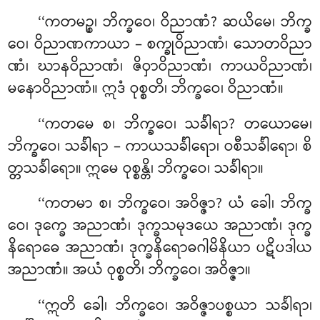
‘‘ကတမဉ္စ၊ ဘိက္ခဝေ၊ ဝိညာဏံ? ဆယိမေ၊ ဘိက္ခ
ဝေ၊ ဝိညာဏကာယာ – စက္ခုဝိညာဏံ၊ သောတဝိညာ
ဏံ၊ ဃာနဝိညာဏံ၊ ဇိဝှာဝိညာဏံ၊ ကာယဝိညာဏံ၊
မနောဝိညာဏံ။ ဣဒံ ဝုစ္စတိ၊ ဘိက္ခဝေ၊ ဝိညာဏံ။
‘‘ကတမေ စ၊ ဘိက္ခဝေ၊ သင်္ခါရာ? တယောမေ၊
ဘိက္ခဝေ၊ သင်္ခါရာ – ကာယသင်္ခါရော၊ ဝစီသင်္ခါရော၊ စိ
တ္တသင်္ခါရော။ ဣမေ ဝုစ္စန္တိ၊ ဘိက္ခဝေ၊ သင်္ခါရာ။
‘‘ကတမာ
စ၊ ဘိက္ခဝေ၊ အဝိဇ္ဇာ? ယံ ခေါ၊ ဘိက္ခ
ဝေ၊ ဒုက္ခေ အညာဏံ၊ ဒုက္ခသမုဒယေ အညာဏံ၊ ဒုက္ခ
နိရောဓေ အညာဏံ၊ ဒုက္ခနိရောဓဂါမိနိယာ ပဋိပဒါယ
အညာဏံ။ အယံ ဝုစ္စတိ၊ ဘိက္ခဝေ၊ အဝိဇ္ဇာ။
‘‘ဣတိ
ခေါ၊ ဘိက္ခဝေ၊ အဝိဇ္ဇာပစ္စယာ သင်္ခါရာ၊