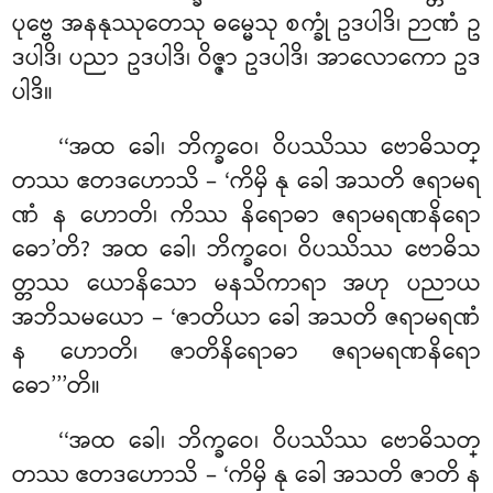
ပုဗ္ဗေ အနနုဿုတေသု ဓမ္မေသု စက္ခုံ ဥဒပါဒိ၊ ဉာဏံ ဥ
ဒပါဒိ၊ ပညာ ဥဒပါဒိ၊ ဝိဇ္ဇာ ဥဒပါဒိ၊ အာလောကော ဥဒ
ပါဒိ။
‘‘အထ ခေါ၊ ဘိက္ခဝေ၊ ဝိပဿိဿ ဗောဓိသတ္
တဿ ဧတဒဟောသိ – ‘ကိမှိ နု ခေါ အသတိ ဇရာမရ
ဏံ န ဟောတိ၊ ကိဿ နိရောဓာ ဇရာမရဏနိရော
ဓော’တိ? အထ ခေါ၊ ဘိက္ခဝေ၊ ဝိပဿိဿ ဗောဓိသ
တ္တဿ ယောနိသော မနသိကာရာ အဟု ပညာယ
အဘိသမယော – ‘ဇာတိယာ ခေါ အသတိ ဇရာမရဏံ
န ဟောတိ၊ ဇာတိနိရောဓာ ဇရာမရဏနိရော
ဓော’’’တိ။
‘‘အထ
ခေါ၊ ဘိက္ခဝေ၊ ဝိပဿိဿ ဗောဓိသတ္
တဿ ဧတဒဟောသိ – ‘ကိမှိ နု ခေါ အသတိ ဇာတိ န