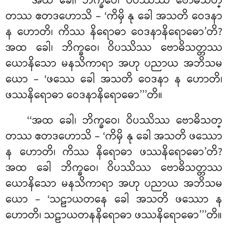
‘‘အထ ခေါ၊ ဘိက္ခဝေ၊ ဝိပဿိဿ ဗောဓိသတ္
တဿ ဧတဒဟောသိ – ‘ကိမှိ နု ခေါ အသတိ ဝေဒနာ
န ဟောတိ၊ ကိဿ နိရောဓာ ဝေဒနာနိရောဓော’တိ?
အထ ခေါ၊ ဘိက္ခဝေ၊ ဝိပဿိဿ ဗောဓိသတ္တဿ
ယောနိသော မနသိကာရာ အဟု ပညာယ အဘိသမ
ယော – ‘ဖဿေ ခေါ အသတိ ဝေဒနာ န ဟောတိ၊
ဖဿနိရောဓာ
ဝေဒနာနိရောဓော’’’တိ။
‘‘အထ ခေါ၊ ဘိက္ခဝေ၊ ဝိပဿိဿ ဗောဓိသတ္
တဿ ဧတဒဟောသိ – ‘ကိမှိ နု ခေါ အသတိ ဖဿော
န ဟောတိ၊ ကိဿ နိရောဓာ ဖဿနိရောဓော’တိ?
အထ ခေါ ဘိက္ခဝေ၊ ဝိပဿိဿ ဗောဓိသတ္တဿ
ယောနိသော မနသိကာရာ အဟု
ပညာယ အဘိသမ
ယော – ‘သဠာယတနေ ခေါ အသတိ ဖဿော န
ဟောတိ၊ သဠာယတနနိရောဓာ ဖဿနိရောဓော’’’တိ။