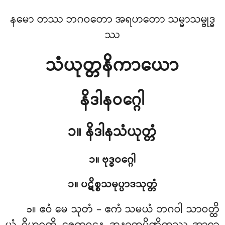
နမော တဿ ဘဂဝတော အရဟတော သမ္မာသမ္ဗုဒ္ဓ
ဿ
သံယုတ္တနိကာယော
နိဒါနဝဂ္ဂေါ
၁။ နိဒါနသံယုတ္တံ
၁။ ဗုဒ္ဓဝဂ္ဂေါ
၁။ ပဋိစ္စသမုပ္ပာဒသုတ္တံ
။ ဧဝံ
မေ သုတံ – ဧကံ သမယံ ဘဂဝါ သာဝတ္ထိ
၁