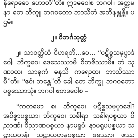
နိရောဓော ဟောတီ’’တိ။ ဣဒမဝေါစ ဘဂဝါ။ အတ္တမ
နာ တေ ဘိက္ခူ ဘဂဝတော ဘာသိတံ အဘိနန္ဒုန္တိ။ ပ
ဌမံ။
၂။ ဝိဘင်္ဂသုတ္တံ
။ သာဝတ္ထိယံ ဝိဟရတိ…ပေ… ‘‘ပဋိစ္စသမုပ္ပာဒံ
၂
ဝေါ၊ ဘိက္ခဝေ၊ ဒေသေဿာမိ ဝိဘဇိဿာမိ။ တံ သု
ဏာထ၊ သာဓုကံ မနသိ ကရောထ၊ ဘာသိဿာ
မီ’’တိ။ ‘‘ဧဝံ၊ ဘန္တေ’’တိ ခေါ တေ ဘိက္ခူ ဘဂဝတော
ပစ္စဿောသုံ။ ဘဂဝါ ဧတဒဝေါစ –
‘‘ကတမော စ၊ ဘိက္ခဝေ၊ ပဋိစ္စသမုပ္ပာဒေါ?
အဝိဇ္ဇာပစ္စယာ၊ ဘိက္ခဝေ၊ သင်္ခါရာ၊ သင်္ခါရပစ္စယာ ဝိ
ညာဏံ၊ ဝိညာဏပစ္စယာ နာမရူပံ၊ နာမရူပပစ္စယာ သ
ဠာယတနံ၊ သဠာယတနပစ္စယာ ဖဿော၊ ဖဿ