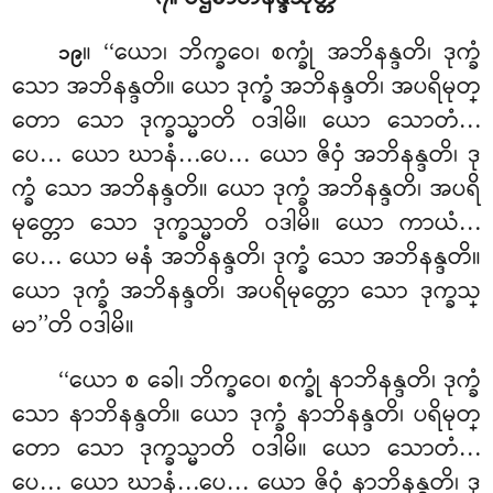
။ ‘‘ယော
၊ ဘိက္ခဝေ၊ စက္ခုံ အဘိနန္ဒတိ၊ ဒုက္ခံ
၁၉
သော အဘိနန္ဒတိ။ ယော ဒုက္ခံ အဘိနန္ဒတိ၊ အပရိမုတ္
တော သော ဒုက္ခသ္မာတိ ဝဒါမိ။ ယော သောတံ…
ပေ… ယော ဃာနံ…ပေ… ယော ဇိဝှံ အဘိနန္ဒတိ၊ ဒု
က္ခံ သော အဘိနန္ဒတိ။ ယော ဒုက္ခံ အဘိနန္ဒတိ၊ အပရိ
မုတ္တော သော ဒုက္ခသ္မာတိ ဝဒါမိ။ ယော ကာယံ…
ပေ… ယော မနံ အဘိနန္ဒတိ၊ ဒုက္ခံ သော အဘိနန္ဒတိ။
ယော ဒုက္ခံ အဘိနန္ဒတိ၊ အပရိမုတ္တော သော ဒုက္ခသ္
မာ’’တိ ဝဒါမိ။
‘‘ယော စ ခေါ၊ ဘိက္ခဝေ၊ စက္ခုံ နာဘိနန္ဒတိ၊ ဒုက္ခံ
သော နာဘိနန္ဒတိ။ ယော ဒုက္ခံ နာဘိနန္ဒတိ၊ ပရိမုတ္
တော သော ဒုက္ခသ္မာတိ ဝဒါမိ။ ယော သောတံ…
ပေ… ယော ဃာနံ…ပေ… ယော ဇိဝှံ နာဘိနန္ဒတိ၊ ဒု