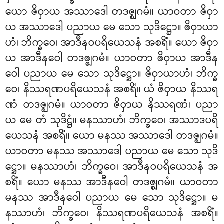
ယော ဇိဝှာယ အဿာဒေါ တဒဇ္ဈဂမံ။ ယာဝတာ ဇိဝှာ
ယ အဿာဒေါ ပညာယ မေ သော သုဒိဋ္ဌော။ ဇိဝှာယာ
ဟံ၊ ဘိက္ခဝေ၊ အာဒီနဝပရိယေသနံ အစရိံ။ ယော ဇိဝှာ
ယ အာဒီနဝေါ တဒဇ္ဈဂမံ။ ယာဝတာ ဇိဝှာယ အာဒီန
ဝေါ ပညာယ မေ သော သုဒိဋ္ဌော။ ဇိဝှာယာဟံ၊ ဘိက္ခ
ဝေ၊ နိဿရဏပရိယေသနံ အစရိံ။ ယံ ဇိဝှာယ နိဿရ
ဏံ တဒဇ္ဈဂမံ။ ယာဝတာ ဇိဝှာယ နိဿရဏံ၊ ပညာ
ယ မေ တံ သုဒိဋ္ဌံ။ မနဿာဟံ၊ ဘိက္ခဝေ၊ အဿာဒပရိ
ယေသနံ အစရိံ။ ယော မနဿ အဿာဒေါ တဒဇ္ဈဂမံ။
ယာဝတာ မနဿ အဿာဒေါ ပညာယ မေ သော သုဒိ
ဋ္ဌော။ မနဿာဟံ၊ ဘိက္ခဝေ
၊ အာဒီနဝပရိယေသနံ အ
စရိံ။ ယော မနဿ အာဒီနဝေါ တဒဇ္ဈဂမံ။ ယာဝတာ
မနဿ အာဒီနဝေါ ပညာယ မေ သော သုဒိဋ္ဌော။ မ
နဿာဟံ၊ ဘိက္ခဝေ၊ နိဿရဏပရိယေသနံ အစရိံ။