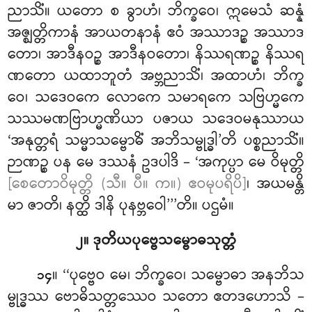
ညာသိံ။ ယတော စ ခွာဟံ၊ ဘိက္ခဝေ၊ ဣမေသံ ဆန္နံ
အဇ္ဈတ္တိကာနံ အာယတနာနံ ဧဝံ အဿာဒဉ္စ အဿာဒ
တော၊ အာဒီနဝဉ္စ အာဒီနဝတော၊ နိဿရဏဉ္စ နိဿရ
ဏတော ယထာဘူတံ အဗ္ဘညာသိံ၊ အထာဟံ၊ ဘိက္ခ
ဝေ၊ သဒေဝကေ လောကေ သမာရကေ သဗြဟ္မကေ
သဿမဏဗြာဟ္မဏိယာ ပဇာယ သဒေဝမနုဿာယ
‘အနုတ္တရံ သမ္မာသမ္ဗောဓိံ အဘိသမ္ဗုဒ္ဓါ’တိ ပစ္စညာသိံ။
ဉာဏဉ္စ
ပန မေ ဒဿနံ ဥဒပါဒိ – ‘အကုပ္ပာ မေ ဝိမုတ္တိ
[စေတောဝိမုတ္တိ (သီ။ ပီ။ က။) ဧဝမုပရိပိ]
၊ အယမန္တိ
မာ ဇာတိ၊ နတ္ထိ ဒါနိ ပုနဗ္ဘဝေါ’’’တိ။ ပဌမံ။
၂။ ဒုတိယပုဗ္ဗေသမ္ဗောဓသုတ္တံ
။ ‘‘ပုဗ္ဗေဝ
မေ၊ ဘိက္ခဝေ၊ သမ္ဗောဓာ အနဘိသ
၁၄
မ္ဗုဒ္ဓဿ ဗောဓိသတ္တဿေဝ သတော ဧတဒဟောသိ –