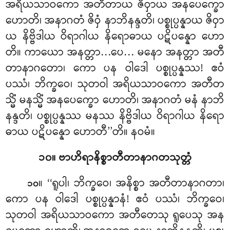
အရိယသာဝကော အတီတာယ ဇိဝှာယ အနပေက္ခော
ဟောတိ၊ အနာဂတံ ဇိဝှံ နာဘိနန္ဒတိ၊ ပစ္စုပ္ပန္နာယ ဇိဝှာ
ယ နိဗ္ဗိဒါယ ဝိရာဂါယ နိရောဓာယ ပဋိပန္နော ဟော
တိ။ ကာယော အနတ္တာ…ပေ… မနော အနတ္တာ အတီ
တာနာဂတော၊ ကော ပန ဝါဒေါ ပစ္စုပ္ပန္နဿ! ဧဝံ
ပဿံ၊ ဘိက္ခဝေ၊ သုတဝါ အရိယသာဝကော အတီတ
သ္မိံ မနသ္မိံ အနပေက္ခော ဟောတိ၊ အနာဂတံ မနံ နာဘိ
နန္ဒတိ၊ ပစ္စုပ္ပန္နဿ မနဿ နိဗ္ဗိဒါယ ဝိရာဂါယ နိရော
ဓာယ ပဋိပန္နော ဟောတီ’’တိ။ နဝမံ။
၁၀။ ဗာဟိရာနိစ္စာတီတာနာဂတသုတ္တံ
။ ‘‘ရူပါ
၊ ဘိက္ခဝေ၊ အနိစ္စာ အတီတာနာဂတာ၊
၁၀
ကော ပန ဝါဒေါ ပစ္စုပ္ပန္နာနံ! ဧဝံ ပဿံ၊ ဘိက္ခဝေ၊
သုတဝါ အရိယသာဝကော အတီတေသု ရူပေသု
အန