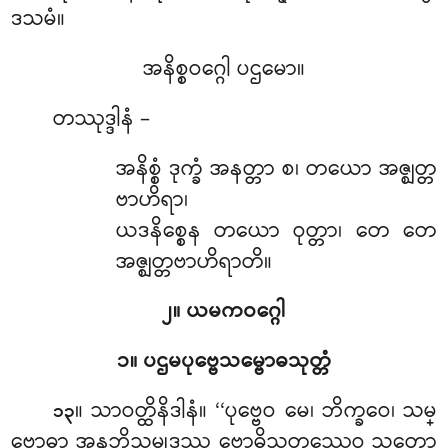
ဒသမံ။
အနိစ္စဝဂ္ဂေါ ပဌမော။
တဿုဒ္ဒါနံ –
အနိစ္စံ ဒုက္ခံ အနတ္တာ စ၊ တယော အဇ္ဈတ္တ
ဗာဟိရာ၊
ယဒနိစ္စေန တယော ဝုတ္တာ၊ တေ တေ
အဇ္ဈတ္တဗာဟိရာတိ။
၂။ ယမကဝဂ္ဂေါ
၁။ ပဌမပုဗ္ဗေသမ္ဗောဓသုတ္တံ
။ သာဝတ္ထိနိဒါနံ
။ ‘‘ပုဗ္ဗေဝ
မေ၊ ဘိက္ခဝေ၊ သမ္
၁၃
ဗောဓာ အနဘိသမ္ဗုဒ္ဓဿ ဗောဓိသတ္တဿေဝ
သတော