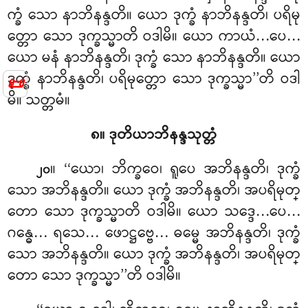
က္ခံ သော နာဘိနန္ဒတိ။ ယော ဒုက္ခံ နာဘိနန္ဒတိ၊ ပရိမု
တ္တော သော ဒုက္ခသ္မာတိ ဝဒါမိ။ ယော ကာယံ…ပေ…
ယော မနံ နာဘိနန္ဒတိ၊ ဒုက္ခံ သော နာဘိနန္ဒတိ။ ယော
ဒုက္ခံ နာဘိနန္ဒတိ၊ ပရိမုတ္တော သော ဒုက္ခသ္မာ’’တိ ဝဒါ
📜
မိ။ သတ္တမံ။
၈။ ဒုတိယာဘိနန္ဒသုတ္တံ
။ ‘‘ယော၊ ဘိက္ခဝေ၊ ရူပေ အဘိနန္ဒတိ၊ ဒုက္ခံ
၂၀
သော အဘိနန္ဒတိ။ ယော ဒုက္ခံ အဘိနန္ဒတိ၊ အပရိမုတ္
တော သော ဒုက္ခသ္မာတိ ဝဒါမိ။ ယော သဒ္ဒေ…ပေ…
ဂန္ဓေ… ရသေ… ဖောဋ္ဌဗ္ဗေ… ဓမ္မေ အဘိနန္ဒတိ၊ ဒုက္ခံ
သော အဘိနန္ဒတိ။ ယော ဒုက္ခံ အဘိနန္ဒတိ၊ အပရိမုတ္
တော သော ဒုက္ခသ္မာ’’တိ ဝဒါမိ။