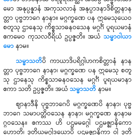
မော
အနုပ္ပန္နာနံ အကုသလာနံ အနုပ္ပာဒနာဒိစိတ္တနာန
တ္တာ ပုဗ္ဗဘာဂေ နာနာ။ မဂ္ဂက္ခဏေ ပန ဣမေသုယေဝ
စတူသု ဌာနေသု ကိစ္စသာဓနဝသေန မဂ္ဂင်္ဂံ ပူရယမာနံ
ဧကမေဝ ကုသလဝီရိယံ ဥပ္ပဇ္ဇတိ။ အယံ
သမ္မာဝါယာ
မော
နာမ။
သမ္မာသတိ
ပိ ကာယာဒိပရိဂ္ဂါဟကစိတ္တာနံ နာန
တ္တာ ပုဗ္ဗဘာဂေ နာနာ၊ မဂ္ဂက္ခဏေ ပန ဣမေသု စတူ
သု ဌာနေသု ကိစ္စသာဓနဝသေန မဂ္ဂင်္ဂံ ပူရယမာနာ
ဧကာ သတိ ဥပ္ပဇ္ဇတိ။ အယံ
သမ္မာသတိ
နာမ။
ဈာနာဒီနိ ပုဗ္ဗဘာဂေပိ မဂ္ဂက္ခဏေပိ နာနာ၊ ပုဗ္ဗ
ဘာဂေ သမာပတ္တိဝသေန နာနာ၊ မဂ္ဂက္ခဏေ နာနာမ
ဂ္ဂဝသေန။ ဧကဿ ဟိ ပဌမမဂ္ဂေါ ပဌမဇ္ဈာနိကော
ဟောတိ၊ ဒုတိယမဂ္ဂါဒယောပိ ပဌမဇ္ဈာနိကာ ဝါ ဒုတိ