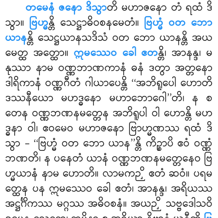
တမေနံ ဇနော ဒိသွာ
တိ မဟာဇနော တံ ရထံ ဒိ
သွာ။
ဗြဟ္မ
န္တိ သေဋ္ဌာဓိဝစနမေတံ။
ဗြဟ္မံ ဝတ ဘော
ယာန
န္တိ သေဋ္ဌယာနသဒိသံ ဝတ ဘော ယာနန္တိ အယ
မေတ္ထ အတ္ထော။
ဣမဿေဝ ခေါ ဧတ
န္တိ၊ အာနန္ဒ၊ မ
နုဿာ နာမ ဝဏ္ဏဘာဏကာနံ ဓနံ ဒတွာ အတ္တနော
ဒါရိကာနံ ဝဏ္ဏဂီတံ ဂါယာပေန္တိ ‘‘အဘိရူပေါ ဟောတိ
ဒဿနီယော မဟဒ္ဓနော မဟာဘောဂေါ’’တိ၊ န စ
တေန ဝဏ္ဏဘဏနမတ္တေန အဘိရူပါ ဝါ ဟောန္တိ မဟ
ဒ္ဓနာ ဝါ၊ ဧဝမေဝ မဟာဇနော
ဗြာဟ္မဏဿ ရထံ ဒိ
သွာ – ‘‘ဗြဟ္မံ ဝတ ဘော ယာန’’န္တိ ကိဉ္စာပိ ဧဝံ ဝဏ္ဏံ
ဘဏတိ၊ န ပနေတံ ယာနံ ဝဏ္ဏဘဏနမတ္တေနေဝ ဗြ
ဟ္မယာနံ နာမ ဟောတိ။ လာမကဉှိ ဧတံ ဆဝံ။ ပရမ
တ္ထေန ပန ဣမဿေဝ ခေါ ဧတံ၊ အာနန္ဒ၊ အရိယဿ
အဋ္ဌင်္ဂိကဿ မဂ္ဂဿ
အဓိဝစနံ။ အယဉှိ သဗ္ဗဒေါသဝိ