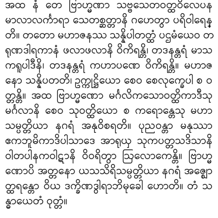
အထ နံ တေ ဗြာဟ္မဏာ သဗ္ဗသေတဝတ္ထဝိလေပန
မာလာလင်္ကာရာ သေတစ္ဆတ္တာနိ ဂဟေတွာ ပရိဝါရေန္
တိ။ တတော မဟာဇနဿ သန္နိပါတတ္ထံ ပဌမံယေဝ တ
ရုဏဒါရကာနံ ဖလာဖလာနိ ဝိကိရန္တိ၊ တဒနန္တရံ မာသ
ကရူပါဒီနိ၊ တဒနန္တရံ ကဟာပဏေ ဝိကိရန္တိ။ မဟာဇ
နော သန္နိပတတိ၊ ဥက္ကုဋ္ဌိယော စေဝ စေလုက္ခေပါ စ ဝ
တ္တန္တိ။ အထ ဗြာဟ္မဏော မင်္ဂလိကသောဝတ္ထိကာဒီသု
မင်္ဂလာနိ စေဝ သုဝတ္ထိယော စ ကရောန္တေသု မဟာ
သမ္ပတ္တိယာ နဂရံ အနုဝိစရတိ။ ပုညဝန္တာ မနုဿာ
ဧကဘူမိကာဒိပါသာဒေ အာရုယှ သုကပတ္တသဒိသာနိ
ဝါတပါနကဝါဋာနိ ဝိဝရိတွာ ဩလောကေန္တိ။ ဗြာဟ္မ
ဏောပိ အတ္တနော ယသသိရိသမ္ပတ္တိယာ နဂရံ အဇ္ဈော
တ္ထရန္တော ဝိယ ဒက္ခိဏဒွါရာဘိမုခေါ ဟောတိ။ တံ သ
န္ဓာယေတံ ဝုတ္တံ။