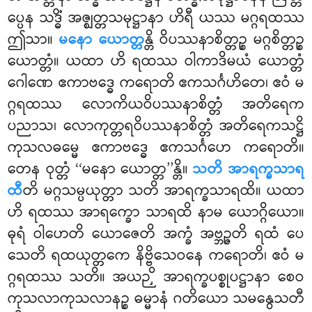
ပ္ပေန သဒ္ဓိံ အဇ္ဈတ္တသမုဋ္ဌာနာ ဟိရီ ယဿ မဂ္ဂရထဿ
ဤသာ။
မနော ယောတ္တ
န္တိ ဝိပဿနာစိတ္တဉ္စ မဂ္ဂစိတ္တဉ္စ
ယောတ္တံ။ ယထာ ဟိ ရထဿ ဝါကာဒိမယံ ယောတ္တံ
ဂေါဏေ ဧကာဗဒ္ဓေ ကရောတိ ဧကသင်္ဂဟိတေ၊ ဧဝံ မ
ဂ္ဂရထဿ လောကိယဝိပဿနာစိတ္တံ အတိရေက
ပညာသ၊ လောကုတ္တရဝိပဿနာစိတ္တံ အတိရေကသဋ္ဌိ
ကုသလဓမ္မေ ဧကာဗဒ္ဓေ ဧကသင်္ဂဟေ ကရောတိ။
တေန ဝုတ္တံ ‘‘မနော ယောတ္တ’’န္တိ။
သတိ အာရက္ခသာရ
ထီ
တိ မဂ္ဂသမ္ပယုတ္တာ သတိ အာရက္ခသာရထိ။ ယထာ
ဟိ ရထဿ အာရက္ခော သာရထိ နာမ ယောဂ္ဂိယော။
ဓုရံ ဝါဟေတိ ယောဇေတိ အက္ခံ အဗ္ဘဉ္ဇတိ ရထံ ပေ
သေတိ ရထယုတ္တကေ နိဗ္ဗိသေဝနေ ကရောတိ၊ ဧဝံ မ
ဂ္ဂရထဿ သတိ။ အယဉှိ အာရက္ခပစ္စုပဋ္ဌာနာ စေဝ
ကုသလာကုသလာနဉ္စ ဓမ္မာနံ ဂတိယော သမနွေသတီ