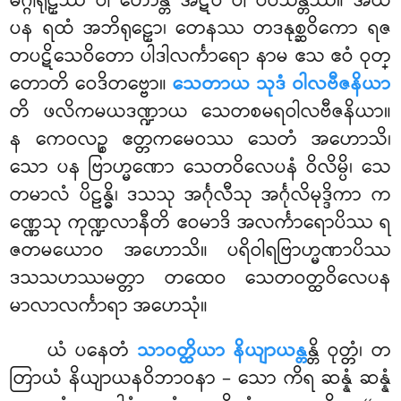
မဂ္ဂါရုဠှဿ ဝါ ဟောန္တိ အဋဝိံ ဝါ ပဝိသန္တဿ။ အယံ
ပန ရထံ အဘိရုဠှော၊ တေနဿ တဒနုစ္ဆဝိကော ရဇ
တပဋိသေဝိတော ပါဒါလင်္ကာရော နာမ ဧသ ဧဝံ ဝုတ္
တောတိ ဝေဒိတဗ္ဗော။
သေတာယ သုဒံ ဝါလဗီဇနိယာ
တိ ဖလိကမယဒဏ္ဍာယ သေတစမရဝါလဗီဇနိယာ။
န ကေဝလဉ္စ ဧတ္တကမေဝဿ သေတံ အဟောသိ၊
သော ပန ဗြာဟ္မဏော သေတဝိလေပနံ ဝိလိမ္ပိ၊ သေ
တမာလံ ပိဠန္ဓိ၊ ဒသသု အင်္ဂုလီသု အင်္ဂုလိမုဒ္ဒိကာ က
ဏ္ဏေသု ကုဏ္ဍလာနီတိ ဧဝမာဒိ အလင်္ကာရောပိဿ ရ
ဇတမယောဝ အဟောသိ
။ ပရိဝါရဗြာဟ္မဏာပိဿ
ဒသသဟဿမတ္တာ တထေဝ သေတဝတ္ထဝိလေပန
မာလာလင်္ကာရာ အဟေသုံ။
ယံ ပနေတံ
သာဝတ္ထိယာ နိယျာယန္တ
န္တိ ဝုတ္တံ၊ တ
တြာယံ နိယျာယနဝိဘာဝနာ – သော ကိရ ဆန္နံ ဆန္နံ