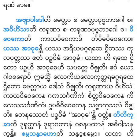
ရဏံ နာမ။
အဗျာပါဒေါ
တိ မေတ္တာ စ မေတ္တာပုဗ္ဗဘာဂေါ စ။
အဝိဟိံသာ
တိ ကရုဏာ စ ကရုဏာပုဗ္ဗဘာဂေါ စ။
ဝိ
ဝေကော
တိ ကာယဝိဝေကာဒိ တိဝိဓဝိဝေကော။
ယဿ အာဝုဓ
န္တိ ယဿ အရိယမဂ္ဂရထေ ဌိတဿ ကု
လပုတ္တဿ ဧတံ ပဉ္စဝိဓံ အာဝုဓံ။ ယထာ ဟိ ရထေ ဌိ
တော ပဉ္စဟိ အာဝုဓေဟိ သပတ္တေ ဝိဇ္ဈတိ၊ ဧဝံ ယော
ဂါဝစရောပိ ဣမသ္မိံ လောကိယလောကုတ္တရမဂ္ဂရထေ
ဌိတော မေတ္တာယ ဒေါသံ ဝိဇ္ဈတိ၊ ကရုဏာယ ဝိဟိံသံ
၊
ကာယဝိဝေကေန ဂဏသင်္ဂဏိကံ၊ စိတ္တဝိဝေကေန ကိ
လေသသင်္ဂဏိကံ၊ ဥပဓိဝိဝေကေန သဗ္ဗာကုသလံ ဝိဇ္ဈ
တိ။ တေနဿေတံ ပဉ္စဝိဓံ ‘‘အာဝုဓ’’န္တိ ဝုတ္တံ။
တိတိက္
ခာ
တိ ဒုရုတ္တာနံ ဒုရာဂတာနံ ဝစနပထာနံ အဓိဝါသန
က္ခန္တိ။
စမ္မသန္နာဟော
တိ သန္နဒ္ဓစမ္မော။ ယထာ ဟိ