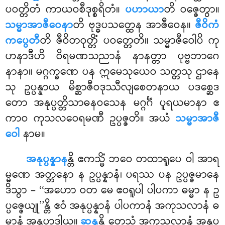
ပဝတ္တိတံ ကာယဝစီဒုစ္စရိတံ။
ပဟာယာ
တိ ဝဇ္ဇေတွာ။
သမ္မာအာဇီဝေနာ
တိ ဗုဒ္ဓပသတ္ထေန အာဇီဝေန။
ဇီဝိကံ
ကပ္ပေတီ
တိ ဇီဝိတဝုတ္တိံ ပဝတ္တေတိ။ သမ္မာဇီဝေါပိ ကု
ဟနာဒီဟိ ဝိရမဏသညာနံ နာနတ္တာ ပုဗ္ဗဘာဂေ
နာနာ။ မဂ္ဂက္ခဏေ ပန ဣမေသုယေဝ သတ္တသု ဌာနေ
သု ဥပ္ပန္နာယ မိစ္ဆာဇီဝဒုဿီလျစေတနာယ ပဒစ္ဆေဒ
တော အနုပ္ပတ္တိသာဓနဝသေန
မဂ္ဂင်္ဂံ ပူရယမာနာ ဧ
ကာဝ ကုသလဝေရမဏီ ဥပ္ပဇ္ဇတိ။ အယံ
သမ္မာအာဇီ
ဝေါ
နာမ။
အနုပ္ပန္နာန
န္တိ ဧကသ္မိံ ဘဝေ တထာရူပေ ဝါ အာရ
မ္မဏေ အတ္တနော န ဥပ္ပန္နာနံ၊ ပရဿ ပန ဥပ္ပဇ္ဇမာနေ
ဒိသွာ – ‘‘အဟော ဝတ မေ ဧဝရူပါ ပါပကာ ဓမ္မာ န ဥ
ပ္ပဇ္ဇေယျု’’န္တိ ဧဝံ အနုပ္ပန္နာနံ ပါပကာနံ အကုသလာနံ ဓ
မ္မာနံ အနုပ္ပာဒါယ။
ဆန္ဒ
န္တိ တေသံ အကုသလာနံ အနုပ္