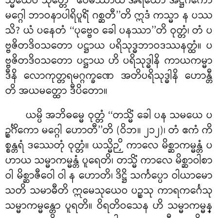
သ္မိံယေဝ သုတ္တေ ‘‘ဧဝမဿာယံ အရိယော အဋ္ဌင်္ဂိကော
မဂ္ဂေါ ဘာဝနာပါရိပူရိံ ဂစ္ဆတီ’’တိ ဣဒံ ကသ္မာ န ပဿ
သိ
? ယံ ပနေတံ ‘‘ပုဗ္ဗေဝ ခေါ ပနဿာ’’တိ ဝုတ္တံ၊ တံ ပ
ဗ္ဗဇိတဒိဝသတော ပဋ္ဌာယ ပရိသုဒ္ဓဘာဝဒဿနတ္ထံ။ ပ
ဗ္ဗဇိတဒိဝသတော ပဋ္ဌာယ ဟိ ပရိသုဒ္ဓါနိ ကာယကမ္မာ
ဒီနိ လောကုတ္တရမဂ္ဂက္ခဏေ အတိပရိသုဒ္ဓါနိ ဟောန္တီ
တိ အယမတ္ထော ဒီပိတော။
ယမ္ပိ အဘိဓမ္မေ ဝုတ္တံ ‘‘တသ္မိံ ခေါ ပန သမယေ ပ
ဉ္စင်္ဂိကော မဂ္ဂေါ ဟောတီ’’တိ (ဝိဘ။ ၂၁၂)၊ တံ ဧကံ ကိ
စ္စန္တရံ ဒဿေတုံ ဝုတ္တံ။ ယသ္မိဉှိ ကာလေ မိစ္ဆာကမ္မန္တံ ပ
ဟာယ သမ္မာကမ္မန္တံ ပူရေတိ၊ တသ္မိံ ကာလေ မိစ္ဆာဝါစာ
ဝါ မိစ္ဆာဇီဝေါ ဝါ န ဟောတိ၊ ဒိဋ္ဌိ သင်္ကပ္ပော ဝါယာမော
သတိ သမာဓီတိ ဣမေသုယေဝ ပဉ္စသု ကာရကင်္ဂေသု
သမ္မာကမ္မန္တော ပူရတိ။ ဝိရတိဝသေန ဟိ သမ္မာကမ္မန္