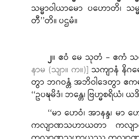
သမ္မာဝါယာမော ပဟောတိ၊ သ
တီ’’တိ။ ပဌမံ။
၂
။ ဧဝံ မေ သုတံ – ဧကံ
နာမ (သျာ။ က။)]
သကျာနံ နိဂမေ
တွာ ဘဂဝန္တံ အဘိဝါဒေတွာ ဧကမန္
‘‘ဥပဍ္ဎမိဒံ၊ ဘန္တေ၊ ဗြဟ္မစ
‘‘မာ ဟေဝံ၊ အာနန္ဒ၊ မာ ဟ
ကလျာဏသဟာယတာ ကလျာဏသမ္ပဝ
ကလျာဏသဟာယဿ ကလျာဏသမ္ပဝင်္ကဿ 