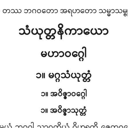
ာ တဿ ဘဂဝတော အရဟတော သမ္မာသမ္ဗု
သံယုတ္တနိကာယော
မဟာဝဂ္ဂေါ
၁။ မဂ္ဂသံယုတ္တံ
၁။ အဝိဇ္ဇာဝဂ္ဂေါ
၁။ အဝိဇ္ဇာသုတ္တံ
သမယံ ဘဂဝါ သာဝတ္ထိယံ ဝိဟရတိ ဇေတ