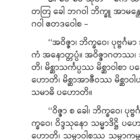
တတြ ခေါ ဘဂဝါ ဘိက္ခူ အာမန္တေ
ဂဝါ ဧတဒဝေါစ –
‘‘အဝိဇ္ဇာ၊ ဘိက္ခဝေ၊ ပုဗ္ဗ
ကံ အနောတ္တပ္ပံ
။ အဝိဇ္ဇာဂတဿ၊ ဘိက
တိ၊ မိစ္ဆာသင်္ကပ္ပဿ မိစ္ဆာဝါစာ 
ဟောတိ၊ မိစ္ဆာအာဇီဝဿ မိစ္ဆာဝ
သမာဓိ ပဟောတိ။
‘‘ဝိဇ္ဇာ
စ ခေါ၊ ဘိက္ခဝေ၊ ပုဗ
က္ခဝေ
၊ ဝိဒ္ဒသုနော သမ္မာဒိဋ္ဌိ
ပဟော
ဟောတိ၊ သမ္မာဝါစဿ သမ္မာကမ္မ