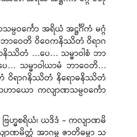
္ကော အရိယံ အဋ္ဌင်္ဂိကံ မဂ္ဂံ
ဋ္ဌိံ ဘာဝေတိ ဝိဝေကနိဿိတံ ဝိရာဂ
ဝေကနိဿိတံ
…ပေ… သမ္မာဝါစံ ဘာ
…ပေ… သမ္မာဝါယာမံ ဘာဝေတိ…
 ဝိရာဂနိဿိတံ နိရောဓနိဿိတံ
ာဏသဟာယော ကလျာဏသမ္ပဝင်္ကော
ဗြဟ္မစရိယံ၊ ယဒိဒံ – ကလျာဏမိ
မိတ္တံ အာဂမ္မ ဇာတိဓမ္မာ သ