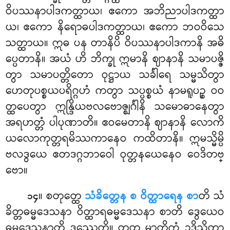
ဝိပဿနာပါဒကတ္ထာယ၊ ဧကော အဘိညာပါဒကတ္ထာ
ယ၊ ဧကော နိရောဓပါဒကတ္ထာယ၊ ဧကော ဘဝဝိသေ
သတ္ထာယ။ ဣဓ ပန တာနိပိ ဝိပဿနာပါဒကာနိ အဓိ
ပ္ပေတာနိ။ အယံ ဟိ ဘိက္ခု ဣမာနိ ဈာနာနိ သမာပဇ္ဇိ
တွာ သမာပတ္တိတော ဝုဋ္ဌာယ သင်္ခါရေ သမ္မသိတွာ
ဟေတုပစ္စယပရိဂ္ဂဟံ ကတွာ သပ္ပစ္စယံ
နာမရူပဉ္စ ဝဝ
တ္ထပေတွာ ဣန္ဒြိယဗလဗောဇ္ဈင်္ဂါနိ သမောဓာနေတွာ
အရဟတ္တံ ပါပုဏာတိ။ ဧဝမေတာနိ ဈာနာနိ လောကိ
ယလောကုတ္တရမိဿကာနေဝ ကထိတာနိ။ ဣမသ္မိမ္ပိ
ဗလဒွယေ ဧတဒဂ္ဂဘာဝေါ ဝုတ္တနယေနေဝ ဝေဒိတဗ္
ဗော။
။ စတုတ္ထေ
သံခိတ္တေန စ ဝိတ္ထာရေန စာ
တိ သံ
၁၄
ခိတ္တဓမ္မဒေသနာ ဝိတ္ထာရဓမ္မဒေသနာ စာတိ ဒွေယေဝ
ဓမ္မဒေသနာတိ ဒဿေတိ။ တတ္ထ မာတိကံ ဥဒ္ဒိသိတွာ