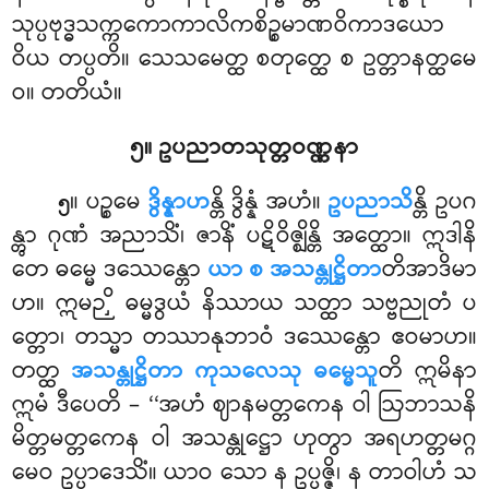
သုပ္ပဗုဒ္ဓသက္ကကောကာလိကစိဉ္စမာဏဝိကာဒယော
ဝိယ တပ္ပတိ။ သေသမေတ္ထ စတုတ္ထေ စ ဥတ္တာနတ္ထမေ
ဝ။ တတိယံ။
၅။ ဥပညာတသုတ္တဝဏ္ဏနာ
။ ပဉ္စမေ
ဒွိန္နာဟ
န္တိ ဒွိန္နံ အဟံ။
ဥပညာသိ
န္တိ ဥပဂ
၅
န္တွာ ဂုဏံ အညာသိံ၊ ဇာနိံ ပဋိဝိဇ္ဈိန္တိ အတ္ထော။ ဣဒါနိ
တေ ဓမ္မေ ဒဿေန္တော
ယာ စ အသန္တုဋ္ဌိတာ
တိအာဒိမာ
ဟ။ ဣမဉှိ
ဓမ္မဒွယံ နိဿာယ သတ္ထာ သဗ္ဗညုတံ ပ
တ္တော၊ တသ္မာ တဿာနုဘာဝံ ဒဿေန္တော ဧဝမာဟ။
တတ္ထ
အသန္တုဋ္ဌိတာ ကုသလေသု ဓမ္မေသူ
တိ ဣမိနာ
ဣမံ ဒီပေတိ – ‘‘အဟံ ဈာနမတ္တကေန ဝါ ဩဘာသနိ
မိတ္တမတ္တကေန ဝါ အသန္တုဋ္ဌော ဟုတွာ အရဟတ္တမဂ္ဂ
မေဝ ဥပ္ပာဒေသိံ။ ယာဝ သော န ဥပ္ပဇ္ဇိ၊ န တာဝါဟံ သ