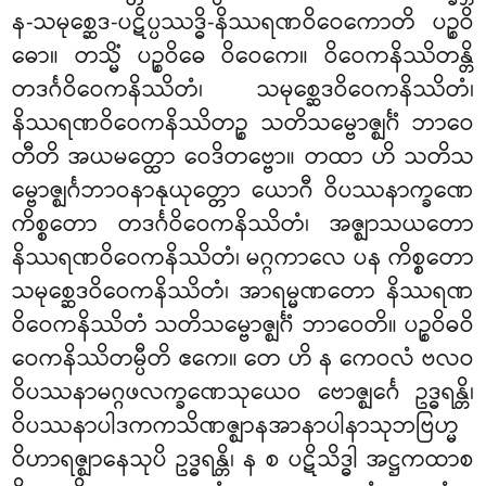
န-သမုစ္ဆေဒ-ပဋိပ္ပဿဒ္ဓိ-နိဿရဏဝိဝေကောတိ ပဉ္စဝိ
ဓော။ တသ္မိံ ပဉ္စဝိဓေ ဝိဝေကေ။ ဝိဝေကနိဿိတန္တိ
တဒင်္ဂဝိဝေကနိဿိတံ၊ သမုစ္ဆေဒဝိဝေကနိဿိတံ၊
နိဿရဏဝိဝေကနိဿိတဉ္စ သတိသမ္ဗောဇ္ဈင်္ဂံ ဘာဝေ
တီတိ အယမတ္ထော ဝေဒိတဗ္ဗော။ တထာ ဟိ သတိသ
မ္ဗောဇ္ဈင်္ဂဘာဝနာနုယုတ္တော ယောဂီ ဝိပဿနာက္ခဏေ
ကိစ္စတော တဒင်္ဂဝိဝေကနိဿိတံ၊ အဇ္ဈာသယတော
နိဿရဏဝိဝေကနိဿိတံ၊ မဂ္ဂကာလေ ပန ကိစ္စတော
သမုစ္ဆေဒဝိဝေကနိဿိတံ၊ အာရမ္မဏတော နိဿရဏ
ဝိဝေကနိဿိတံ သတိသမ္ဗောဇ္ဈင်္ဂံ ဘာဝေတိ။ ပဉ္စဝိဓဝိ
ဝေကနိဿိတမ္ပီတိ ဧကေ။ တေ ဟိ န ကေဝလံ ဗလဝ
ဝိပဿနာမဂ္ဂဖလက္ခဏေသုယေဝ
ဗောဇ္ဈင်္ဂေ ဥဒ္ဓရန္တိ၊
ဝိပဿနာပါဒကကသိဏဇ္ဈာနအာနာပါနာသုဘဗြဟ္မ
ဝိဟာရဇ္ဈာနေသုပိ ဥဒ္ဓရန္တိ၊ န စ ပဋိသိဒ္ဓါ အဋ္ဌကထာစ