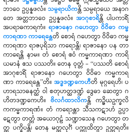
ရာဓာ။
ဒိဋ္ဌဓမ္မိက
န္တိ ဒိဋ္ဌေဝ ဓမ္မေ ဣမသ္မိံယေဝ အတ္တ
ဘာဝေ ဥပ္ပန္နဖလံ။
သမ္ပရာယိက
န္တိ သမ္ပရာယေ အနာဂ
တေ အတ္တဘာဝေ ဥပ္ပန္နဖလံ။
အာဂုစာရိ
န္တိ ပါပကာရိံ
အပရာဓကာရကံ။
ရာဇာနော ဂဟေတွာ ဝိဝိဓာ ကမ္မ
ကာရဏာ ကာရေန္တေ
တိ စောရံ ဂဟေတွာ ဝိဝိဓာ ကမ္မ
ကာရဏာ ရာဇပုရိသာ ကရောန္တိ၊ ရာဇာနော ပန တာ
ကာရေန္တိ နာမ။ တံ စောရံ ဧဝံ
ကမ္မကာရဏာ ကာရိ
ယမာနံ ဧသ ပဿတိ။ တေန ဝုတ္တံ – ‘‘ပဿတိ စောရံ
အာဂုစာရိံ ရာဇာနော ဂဟေတွာ ဝိဝိဓာ ကမ္မကာရ
ဏာ ကာရေန္တေ’’တိ။
အဒ္ဓဒဏ္ဍကေဟီ
တိ မုဂ္ဂရေဟိ၊ ပ
ဟာရသာဓနတ္ထံ ဝါ စတုဟတ္ထဒဏ္ဍံ ဒွေဓာ ဆေတွာ ဂ
ဟိတဒဏ္ဍကေဟိ။
ဗိလင်္ဂထာလိက
န္တိ ကဉ္ဇိယဥက္ခလိ
ကကမ္မကာရဏံ။ တံ ကရောန္တာ သီသကဋာဟံ ဥပ္ပာ
ဋေတွာ တတ္တံ အယောဂုဠံ သဏ္ဍာသေန ဂဟေတွာ တ
တ္ထ ပက္ခိပန္တိ၊ တေန မတ္ထလုင်္ဂံ ပက္ကုထိတွာ
ဥတ္တရတိ။