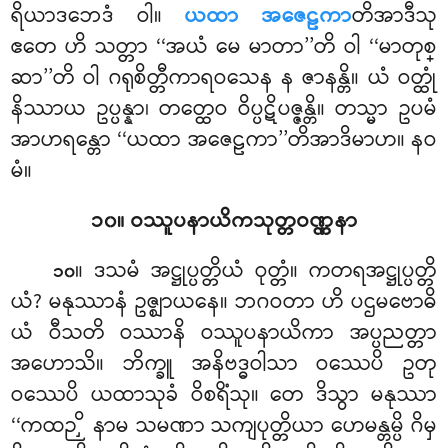
ရိယာဒဘေဒံ ဝါ။
ယထာ အဇေဠကာ
တိအာဒီသု
ဧတေ ဟိ သတ္တာ ‘‘အယံ မေ မာတာ’’တိ ဝါ ‘‘မာတုစ္
ဆာ’’တိ ဝါ ဂရုစိတ္တီကာရဝသေန န ဇာနန္တိ။ ယံ ဝတ္ထုံ
နိဿာယ ဥပ္ပန္နာ၊ တတ္ထေဝ ဝိပ္ပဋိပဇ္ဇန္တိ။ တသ္မာ ဥပမံ
အာဟရန္တော ‘‘ယထာ အဇေဠကာ’’တိအာဒိမာဟ။ နဝ
မံ။
၁၀။ ဝဿူပနာယိကသုတ္တဝဏ္ဏနာ
။ ဒသမံ
အဋ္ဌုပ္ပတ္တိယံ ဝုတ္တံ။ ကတရအဋ္ဌုပ္ပတ္တိ
၁၀
ယံ? မနုဿာနံ ဥဇ္ဈာယနေ။ ဘဂဝတာ ဟိ ပဌမဗောဓိ
ယံ ဝီသတိ ဝဿာနိ ဝဿူပနာယိကာ အပ္ပညတ္တာ
အဟောသိ။ ဘိက္ခူ အနိဗဒ္ဓဝါသာ ဝဿေပိ ဥတု
ဝဿေပိ ယထာသုခံ ဝိစရိံသု။ တေ ဒိသွာ မနုဿာ
‘‘ကထဉှိ နာမ သမဏာ သကျပုတ္တိယာ ဟေမန္တမ္ပိ ဂိမှ