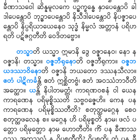
ခီဏာသဝေါ ဆိန္နမူလကေ ပဉ္စက္ခန္ဓေ နှာပေန္တောပိ ခါ
ဒါပေန္တောပိ ဘုဉ္ဇာပေန္တောပိ နိသီဒါပေန္တောပိ နိပဇ္ဇာပေ
န္တောပိ နိပ္ပရိယာယေနေဝ သုဒ္ဓံ နိမ္မလံ အတ္တာနံ ပရိဟ
ရတိ ပဋိဇဂ္ဂတီတိ ဝေဒိတဗ္ဗော။
တသ္မာ
တိ ယသ္မာ ဣမာနိ ဒွေ ဝဇ္ဇာနေဝ၊ နော န
ဝဇ္ဇာနိ၊ တသ္မာ။
ဝဇ္ဇဘီရုနော
တိ ဝဇ္ဇဘီရုကာ။
ဝဇ္ဇဘ
ယဒဿာဝိနော
တိ ဝဇ္ဇာနိ ဘယတော ဒဿနသီလာ။
ဧတံ ပါဋိကင်္ခ
န္တိ ဧတံ ဣစ္ဆိတဗ္ဗံ၊ ဧတံ အဝဿံဘာဝီတိ
အတ္ထော။
ယ
န္တိ နိပါတမတ္တံ၊ ကာရဏဝစနံ ဝါ ယေန
ကာရဏေန ပရိမုစ္စိဿတိ သဗ္ဗဝဇ္ဇေဟိ
။ ကေန ပန
ကာရဏေန ပရိမုစ္စိဿတီတိ? စတုတ္ထမဂ္ဂေန စေဝ
စတုတ္ထဖလေန စ။ မဂ္ဂေန
ဟိ ပရိမုစ္စတိ နာမ၊ ဖလံ ပ
တ္တော ပရိမုတ္တော နာမ ဟောတီတိ။ ကိံ ပန
ခီဏာသ
ဝဿ အကုသလံ န ဝိပစ္စတီတိ? ဝိပစ္စတိ၊ တံ ပန ခီ