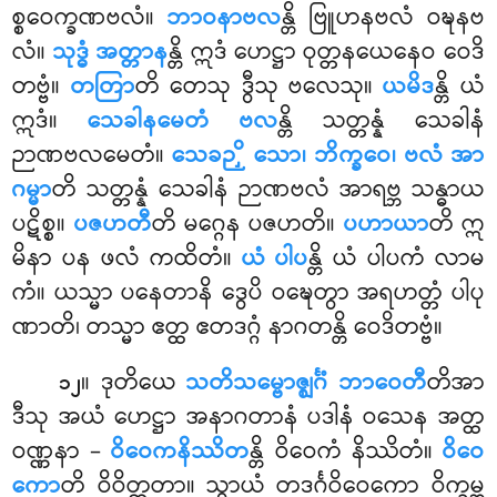
စ္စဝေက္ခဏဗလံ။
ဘာဝနာဗလ
န္တိ ဗြူဟနဗလံ ဝဍ္ဎနဗ
လံ။
သုဒ္ဓံ အတ္တာန
န္တိ ဣဒံ ဟေဋ္ဌာ ဝုတ္တနယေနေဝ ဝေဒိ
တဗ္ဗံ။
တတြာ
တိ တေသု ဒွီသု ဗလေသု။
ယမိဒ
န္တိ ယံ
ဣဒံ။
သေခါနမေတံ ဗလ
န္တိ သတ္တန္နံ သေခါနံ
ဉာဏဗလမေတံ။
သေခဉှိ သော၊ ဘိက္ခဝေ၊ ဗလံ အာ
ဂမ္မာ
တိ သတ္တန္နံ သေခါနံ ဉာဏဗလံ အာရဗ္ဘ သန္ဓာယ
ပဋိစ္စ။
ပဇဟတီ
တိ မဂ္ဂေန ပဇဟတိ။
ပဟာယာ
တိ ဣ
မိနာ ပန ဖလံ ကထိတံ။
ယံ ပါပ
န္တိ ယံ ပါပကံ လာမ
ကံ။ ယသ္မာ ပနေတာနိ ဒွေပိ ဝဍ္ဎေတွာ အရဟတ္တံ ပါပု
ဏာတိ၊ တသ္မာ ဧတ္ထ ဧတဒဂ္ဂံ နာဂတန္တိ ဝေဒိတဗ္ဗံ။
။ ဒုတိယေ
သတိသမ္ဗောဇ္ဈင်္ဂံ ဘာဝေတီ
တိအာ
၁၂
ဒီသု အယံ ဟေဋ္ဌာ အနာဂတာနံ ပဒါနံ ဝသေန အတ္ထ
ဝဏ္ဏနာ –
ဝိဝေကနိဿိတ
န္တိ ဝိဝေကံ နိဿိတံ။
ဝိဝေ
ကော
တိ ဝိဝိတ္တတာ။ သွာယံ တဒင်္ဂဝိဝေကော ဝိက္ခမ္ဘ