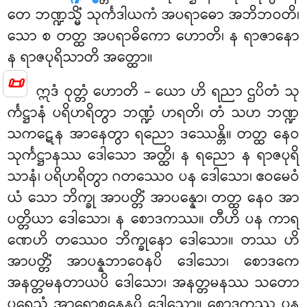
တေ ဘဏ္ဍသ္မိံ
သုင်္ကဒါယကံ အပရာဓော အဘိဘဝတိ၊
သော စ တတ္ထ အပရာဓိကော ဟောတိ၊ န ရာဇာနော
န ရာဇပုရိသာတိ အတ္ထော။
📜
ဣဒံ ဝုတ္တံ ဟောတိ – ယော ဟိ ရညာ ဌပိတံ သု
င်္ကဋ္ဌာနံ ပရိဟရိတွာ ဘဏ္ဍံ ဟရတိ၊ တံ သဟ ဘဏ္ဍ
သကဋေန အာနေတွာ ရညော ဒဿေန္တိ။ တတ္ထ နေဝ
သုင်္ကဋ္ဌာနဿ ဒေါသော အတ္ထိ၊ န ရညော န ရာဇပုရိ
သာနံ၊ ပရိဟရိတွာ ဂတဿေဝ ပန ဒေါသော၊ ဧဝမေဝံ
ယံ သော ဘိက္ခု အာပတ္တိံ အာပန္နော၊ တတ္ထ နေဝ အာ
ပတ္တိယာ ဒေါသော၊ န စောဒကဿ။ တီဟိ ပန ကာရ
ဏေဟိ တဿေဝ ဘိက္ခုနော ဒေါသော။ တဿ ဟိ
အာပတ္တိံ အာပန္နဘာဝေနပိ ဒေါသော၊ စောဒကေ
အနတ္တမနတာယပိ ဒေါသော၊ အနတ္တမနဿ သတော
ပရေသံ အာရောစနေနပိ ဒေါသော။ စောဒကဿ ပန