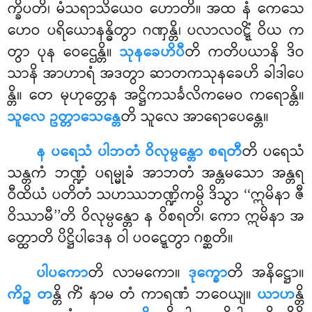
က္ခိပတိ၊ မံသရာသိယေဝ ဟောတိ။ အထ နံ ကေသေ
ဟေဝ ပရိယောနန္ဓိတွာ ဂဏှန္တိ၊ ပလာလဝဋ္ဋိံ ဝိယ က
တွာ ပုန ဝေဌေန္တိ။
သုနခေဟိပီ
တိ ကတိပယာနိ ဒိဝ
သာနိ အာဟာရံ အဒတွာ ဆာတကသုနခေဟိ ခါဒါပေ
န္တိ။ တေ မုဟုတ္တေန အဋ္ဌိကသင်္ခလိကမေဝ ကရောန္တိ။
သူလေ ဥတ္တာသေန္တေ
တိ သူလေ အာရောပေန္တေ။
န ပရေသံ ပါဘတံ ဝိလုမ္ပန္တော စရတီ
တိ ပရေသံ
သန္တကံ ဘဏ္ဍံ ပရမ္မုခံ အာဘတံ အန္တမသော အန္တရ
ဝီထိယံ ပတိတံ သဟဿဘဏ္ဍိကမ္ပိ ဒိသွာ ‘‘ဣမိနာ ဇီ
ဝိဿာမီ’’တိ ဝိလုမ္ပန္တော န ဝိစရတိ၊ ကော ဣမိနာ အ
တ္ထောတိ ပိဋ္ဌိပါဒေန ဝါ ပဝဋ္ဋေတွာ ဂစ္ဆတိ။
ပါပကော
တိ
လာမကော။
ဒုက္ခော
တိ အနိဋ္ဌော။
ကိဉ္စ တ
န္တိ ကိံ နာမ တံ ကာရဏံ ဘဝေယျ။
ယာဟ
န္တိ