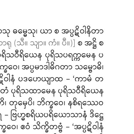
ေသု ဓမ္မေသု၊ ယာ စ အပ္ပဋိဝါနိတာ
ာရု (သီ။ သျာ။ ကံ။ ပီ။)]
စ အဋ္ဌိ စ
ိသဝီရိယေန ပုရိသပရက္ကမေန ပ
ခဝေ၊ အပ္ပမာဒါဓိဂတာ သမ္ဗောဓိ၊
္ပဋိဝါနံ ပဒဟေယျာထ – ‘ကာမံ တ
 တံ ပုရိသထာမေန ပုရိသဝီရိယေန
၊ တုမှေပိ၊ ဘိက္ခဝေ၊ နစိရဿေဝ
 – ဗြဟ္မစရိယပရိယောသာနံ ဒိဋ္ဌေ
ဧဝံ သိက္ခိတဗ္ဗံ – ‘အပ္ပဋိဝါနံ