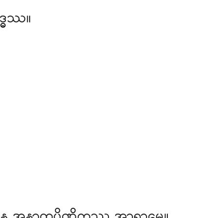
ဒ္ဓဿ။
ဝနေ အနာထပိဏ္ဍိကဿ အာရာမေ။