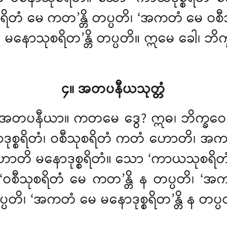
စရိတံ မေ ကတ’န္တိ တပ္ပတိ၊ ‘အကတံ မေ ဝစီသုစ
မနောသုစရိတ’န္တိ တပ္ပတိ။ ဣမေ ခေါ၊ ဘိက
၄။ အတပနီယသုတ္တံ
ဓမ္မာ အတပနီယာ။ ကတမေ
ဒွေ? ဣဓ၊ ဘိက္ခ
စရိတံ၊ ဝစီသုစရိတံ ကတံ ဟောတိ၊ အကတံ 
တိ မနောဒုစ္စရိတံ။ သော ‘ကာယသုစရိတံ 
ိ၊ ‘ဝစီသုစရိတံ မေ ကတ’န္တိ န တပ္ပတိ၊ ‘
ပတိ၊ ‘အကတံ မေ မနောဒုစ္စရိတ’န္တိ န တပ္ပတ