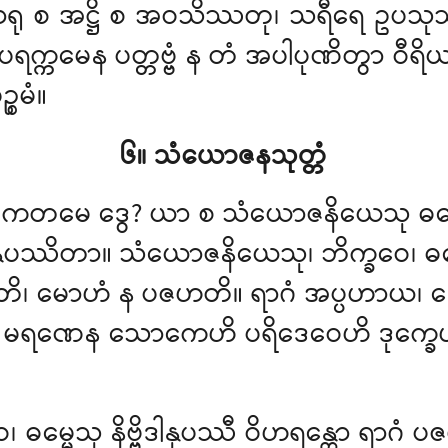
ရု စ အဋ္ဌိ စ အဝသိဿတု၊ သရီရေ ဥပသုဿ
ရက္ကမေန ပတ္တဗ္ဗံ န တံ အပါပုဏိတွာ ဝ
ဉ္စမံ။
၆။ သံယောဇနသုတ္တံ
ဓမ္မာ။ ကတမေ ဒွေ? ယာ စ သံယောဇနိယေသု
ဒါနုပဿိတာ။ သံယောဇနိယေသု၊ ဘိက္ခဝေ၊ 
ိ၊ မောဟံ န ပဇဟတိ။ ရာဂံ အပ္ပဟာယ၊ ဒ
ာယ မရဏေန သောကေဟိ ပရိဒေဝေဟိ ဒုက္
 ဓမ္မေသု နိဗ္ဗိဒါနုပဿီ ဝိဟရန္တော ရာဂ