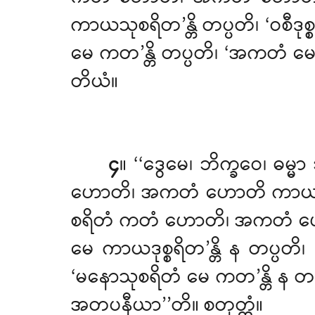
ကာယသုစရိတ’န္တိ တပ္ပတိ၊ ‘ဝစီဒုစ္
မေ ကတ’န္တိ တပ္ပတိ
၊ ‘အကတံ မေ 
တိယံ။
၄
။ ‘‘ဒွေမေ၊ ဘိက္ခဝေ၊ 
ဟောတိ၊ အကတံ ဟောတိ ကာယဒုစ္
စရိတံ ကတံ ဟောတိ၊ အကတံ ဟော
မေ ကာယဒုစ္စရိတ’န္တိ န တပ္ပတ
‘မနောသုစရိတံ မေ ကတ’န္တိ န တပ္
အတပနီယာ’’တိ။ စတုတ္ထံ။