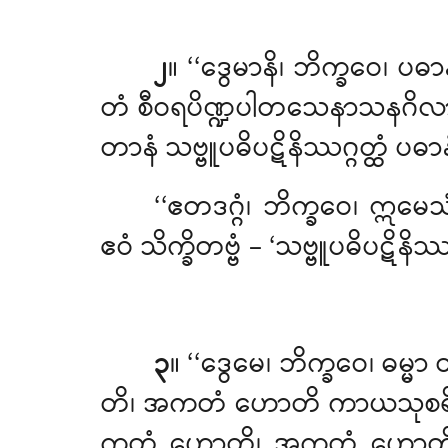
၂
။ ‘‘ဒွေမာနိ၊ ဘိက္ခဝေ၊ ပ
တံ စီဝရပိဏ္ဍပါတသေနာသနဂိလာနပစ
တာနံ သဗ္ဗူပဓိပဋိနိဿဂ္ဂတ္ထံ ပဓာ
‘‘ဧတဒဂ္ဂံ၊ ဘိက္ခဝေ၊ ဣမေသံ
ဧဝံ သိက္ခိတဗ္ဗံ – ‘သဗ္ဗူပဓိပဋိနိ
၃
။ ‘‘ဒွေမေ၊ ဘိက္ခဝေ၊ ဓ
တိ၊ အကတံ ဟောတိ ကာယသုစရိတံ၊
ကတံ ဟောတိ၊ အကတံ ဟောတိ မန