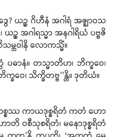
ဒွေ? ယဉ္စ ဂိဟီနံ အဂါရံ အဇ္ဈာဝသ
ယဉ္စ အဂါရသ္မာ အနဂါရိယံ ပဗ္ဗဇိ
ိသမ္ဘဝါနိ လောကသ္မိံ။
ဂတ္ထံ ပဓာနံ။ တသ္မာတိဟ၊ ဘိက္ခဝေ၊
္ခဝေ၊ သိက္ခိတဗ္ဗ’’န္တိ။ ဒုတိယံ။
 ဧကစ္စဿ ကာယဒုစ္စရိတံ ကတံ ဟော
ိ ဝစီသုစရိတံ၊ မနောဒုစ္စရိတံ
 ကတ’န္တိ တပ္ပတိ၊ ‘အကတံ မေ