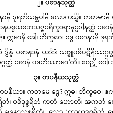
၂။ ပဓာနသုတ္တံ
ဓာနာနိ ဒုရဘိသမ္ဘဝါနိ လောကသ္မိံ။ ကတမာနိ 
္စယဘေသဇ္ဇပရိက္ခာရာနုပ္ပဒါနတ္ထံ ပဓာနံ၊ 
နံ။ ဣမာနိ ခေါ၊ ဘိက္ခဝေ၊ ဒွေ ပဓာနာနိ ဒုရဘ
 ဒွိန္နံ ပဓာနာနံ ယဒိဒံ သဗ္ဗူပဓိပဋိနိဿဂ္
ဿဂ္ဂတ္ထံ ပဓာနံ ပဒဟိဿာမာ’တိ။ ဧဝဉှိ ဝေါ၊ ဘိက
၃။ တပနီယသုတ္တံ
မ္မာ တပနီယာ။ ကတမေ ဒွေ? ဣဓ၊ ဘိက္ခဝေ၊
 ဝစီဒုစ္စရိတံ ကတံ ဟောတိ၊ အကတံ ဟောတ
ောသုစရိတံ။ သော ‘ကာယဒုစ္စရိတံ မေ