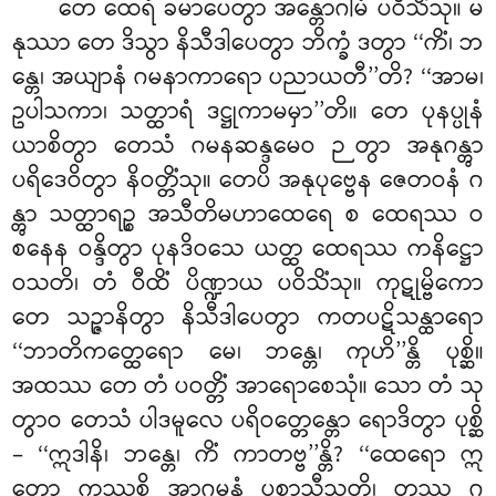
တေ ထေရံ ခမာပေတွာ အန္တောဂါမံ ပဝိသိံသု။ မ
နုဿာ တေ ဒိသွာ နိသီဒါပေတွာ ဘိက္ခံ ဒတွာ ‘‘ကိံ၊ ဘ
န္တေ၊ အယျာနံ ဂမနာကာရော ပညာယတီ’’တိ? ‘‘အာမ၊
ဥပါသကာ၊ သတ္ထာရံ ဒဋ္ဌုကာမမှာ’’တိ။ တေ ပုနပ္ပုနံ
ယာစိတွာ တေသံ ဂမနဆန္ဒမေဝ ဉတွာ အနုဂန္တွာ
ပရိဒေဝိတွာ နိဝတ္တိံသု။ တေပိ အနုပုဗ္ဗေန ဇေတဝနံ ဂ
န္တွာ သတ္ထာရဉ္စ အသီတိမဟာထေရေ စ ထေရဿ ဝ
စနေန ဝန္ဒိတွာ ပုနဒိဝသေ ယတ္ထ ထေရဿ ကနိဋ္ဌော
ဝသတိ၊ တံ ဝီထိံ ပိဏ္ဍာယ ပဝိသိံသု။ ကုဋုမ္ဗိကော
တေ သဉ္ဇာနိတွာ နိသီဒါပေတွာ ကတပဋိသန္ထာရော
‘‘ဘာတိကတ္ထေရော မေ၊ ဘန္တေ၊ ကုဟိ’’န္တိ ပုစ္ဆိ။
အထဿ တေ တံ ပဝတ္တိံ အာရောစေသုံ။ သော တံ သု
တွာဝ တေသံ ပါဒမူလေ ပရိဝတ္တေန္တော ရောဒိတွာ ပုစ္ဆိ
– ‘‘ဣဒါနိ၊ ဘန္တေ၊ ကိံ ကာတဗ္ဗ’’န္တိ? ‘‘ထေရော ဣ
တော ကဿစိ အာဂမနံ ပစ္စာသီသတိ၊ တဿ ဂ