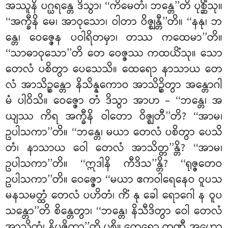
အဿူနိ ပဂ္ဃရန္တေ ဒိသွာ၊ ‘‘ကိမေတံ၊ ဘန္တေ’’တိ ပုစ္ဆိံသု။
‘‘အက္ခီနိ မေ၊ အာဝုသော၊ ဝါတာ ဝိဇ္ဈန္တီ’’တိ။ ‘‘နနု၊ ဘ
န္တေ၊ ဝေဇ္ဇေန ပဝါရိတမှာ၊ တဿ ကထေမာ’’တိ။
‘‘သာဓာဝုသော’’တိ
တေ ဝေဇ္ဇဿ ကထယိံသု။ သော
တေလံ ပစိတွာ ပေသေသိ။ ထေရော နာသာယ တေ
လံ အာသိဉ္စန္တော နိသိန္နကောဝ အာသိဉ္စိတွာ အန္တောဂါ
မံ ပါဝိသိ။ ဝေဇ္ဇော တံ ဒိသွာ အာဟ – ‘‘ဘန္တေ၊ အ
ယျဿ ကိရ အက္ခီနိ ဝါတော ဝိဇ္ဈတီ’’တိ? ‘‘အာမ၊
ဥပါသကာ’’တိ။ ‘‘ဘန္တေ၊ မယာ တေလံ ပစိတွာ ပေသိ
တံ၊ နာသာယ ဝေါ တေလံ အာသိတ္တ’’န္တိ? ‘‘အာမ၊
ဥပါသကာ’’တိ။ ‘‘ဣဒါနိ
ကီဒိသ’’န္တိ? ‘‘ရုဇ္ဇတေဝ
ဥပါသကာ’’တိ။ ဝေဇ္ဇော ‘‘မယာ ဧကဝါရေနေဝ ဝူပသ
မနသမတ္ထံ တေလံ ပဟိတံ၊ ကိံ နု ခေါ ရောဂေါ န ဝူပ
သန္တော’’တိ စိန္တေတွာ၊ ‘‘ဘန္တေ၊ နိသီဒိတွာ ဝေါ တေလံ
အာသိတ္တံ၊ နိပဇ္ဇိတွာ’’တိ ပုစ္ဆိ။ ထေရော တုဏှီ အဟော