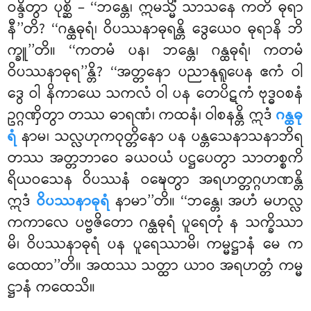
ဝန္ဒိတွာ ပုစ္ဆိ – ‘‘ဘန္တေ၊ ဣမသ္မိံ သာသနေ ကတိ ဓုရာ
နီ’’တိ? ‘‘ဂန္ထဓုရံ၊ ဝိပဿနာဓုရန္တိ ဒွေယေဝ ဓုရာနိ ဘိ
က္ခူ’’တိ။ ‘‘ကတမံ ပန၊ ဘန္တေ၊ ဂန္ထဓုရံ၊ ကတမံ
ဝိပဿနာဓုရ’’န္တိ? ‘‘အတ္တနော ပညာနုရူပေန ဧကံ ဝါ
ဒွေ ဝါ နိကာယေ သကလံ ဝါ ပန တေပိဋကံ ဗုဒ္ဓဝစနံ
ဥဂ္ဂဏှိတွာ တဿ ဓာရဏံ၊ ကထနံ၊ ဝါစနန္တိ
ဣဒံ
ဂန္ထဓု
ရံ
နာမ၊ သလ္လဟုကဝုတ္တိနော ပန ပန္တသေနာသနာဘိရ
တဿ အတ္တဘာဝေ ခယဝယံ ပဋ္ဌပေတွာ သာတစ္စကိ
ရိယဝသေန ဝိပဿနံ ဝဍ္ဎေတွာ အရဟတ္တဂ္ဂဟဏန္တိ
ဣဒံ
ဝိပဿနာဓုရံ
နာမာ’’တိ။ ‘‘ဘန္တေ၊ အဟံ မဟလ္လ
ကကာလေ ပဗ္ဗဇိတော ဂန္ထဓုရံ ပူရေတုံ န သက္ခိဿာ
မိ၊ ဝိပဿနာဓုရံ ပန ပူရေဿာမိ၊ ကမ္မဋ္ဌာနံ မေ က
ထေထာ’’တိ။ အထဿ သတ္ထာ ယာဝ အရဟတ္တံ ကမ္မ
ဋ္ဌာနံ ကထေသိ။