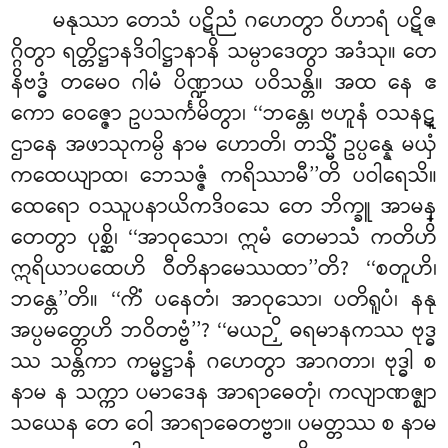
မနုဿာ
တေသံ ပဋိညံ ဂဟေတွာ ဝိဟာရံ ပဋိဇ
ဂ္ဂိတွာ ရတ္တိဋ္ဌာနဒိဝါဋ္ဌာနာနိ သမ္ပာဒေတွာ အဒံသု။ တေ
နိဗဒ္ဓံ တမေဝ ဂါမံ ပိဏ္ဍာယ ပဝိသန္တိ။ အထ နေ ဧ
ကော ဝေဇ္ဇော ဥပသင်္ကမိတွာ၊ ‘‘ဘန္တေ၊ ဗဟူနံ ဝသနဋ္
ဌာနေ အဖာသုကမ္ပိ နာမ ဟောတိ၊ တသ္မိံ ဥပ္ပန္နေ မယှံ
ကထေယျာထ၊ ဘေသဇ္ဇံ ကရိဿာမီ’’တိ ပဝါရေသိ။
ထေရော ဝဿူပနာယိကဒိဝသေ တေ ဘိက္ခူ အာမန္
တေတွာ ပုစ္ဆိ၊ ‘‘အာဝုသော
၊ ဣမံ တေမာသံ ကတိဟိ
ဣရိယာပထေဟိ ဝီတိနာမေဿထာ’’တိ? ‘‘စတူဟိ၊
ဘန္တေ’’တိ။ ‘‘ကိံ ပနေတံ၊ အာဝုသော၊ ပတိရူပံ၊ နနု
အပ္ပမတ္တေဟိ ဘဝိတဗ္ဗံ’’? ‘‘မယဉှိ ဓရမာနကဿ ဗုဒ္ဓ
ဿ သန္တိကာ ကမ္မဋ္ဌာနံ ဂဟေတွာ အာဂတာ၊ ဗုဒ္ဓါ စ
နာမ န သက္ကာ ပမာဒေန အာရာဓေတုံ၊ ကလျာဏဇ္ဈာ
သယေန တေ ဝေါ အာရာဓေတဗ္ဗာ။ ပမတ္တဿ စ နာမ