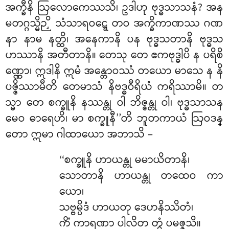
အက္ခီနိ ဩလောကေဿသိ၊ ဥဒါဟု ဗုဒ္ဓသာသနံ? အန
မတဂ္ဂသ္မိဉှိ သံသာရဝဋ္ဋေ တဝ အက္ခိကာဏဿ ဂဏ
နာ နာမ နတ္ထိ၊ အနေကာနိ ပန ဗုဒ္ဓသတာနိ ဗုဒ္ဓသ
ဟဿာနိ အတီတာနိ။ တေသု တေ ဧကဗုဒ္ဓါပိ န ပရိစိ
ဏ္ဏော၊ ဣဒါနိ ဣမံ အန္တောဝဿံ တယော မာသေ န နိ
ပဇ္ဇိဿာမီတိ တေမာသံ နိဗဒ္ဓဝီရိယံ ကရိဿာမိ။ တ
သ္မာ တေ စက္ခူနိ နဿန္တု ဝါ ဘိဇ္ဇန္တု ဝါ၊ ဗုဒ္ဓသာသန
မေဝ ဓာရေဟိ၊ မာ စက္ခူနီ’’တိ ဘူတကာယံ ဩဝဒန္
တော ဣမာ ဂါထာယော အဘာသိ –
‘‘စက္ခူနိ ဟာယန္တု မမာယိတာနိ၊
သောတာနိ ဟာယန္တု တထေဝ ကာ
ယော၊
သဗ္ဗမ္ပိဒံ ဟာယတု ဒေဟနိဿိတံ၊
ကိံ ကာရဏာ ပါလိတ တွံ ပမဇ္ဇသိ။