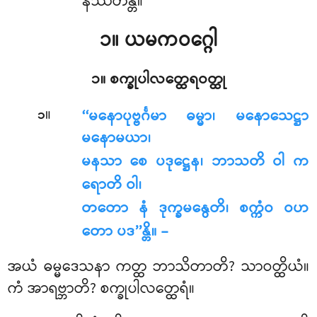
နိဿိတန္တိ။
၁။ ယမကဝဂ္ဂေါ
၁။ စက္ခုပါလတ္ထေရဝတ္ထု
။
‘‘မနောပုဗ္ဗင်္ဂမာ
ဓမ္မာ၊ မနောသေဋ္ဌာ
၁
မနောမယာ၊
မနသာ စေ ပဒုဋ္ဌေန၊ ဘာသတိ ဝါ က
ရောတိ ဝါ၊
တတော နံ ဒုက္ခမနွေတိ၊ စက္ကံဝ ဝဟ
တော ပဒ’’န္တိ။ –
အယံ ဓမ္မဒေသနာ ကတ္ထ ဘာသိတာတိ? သာဝတ္ထိယံ။
ကံ အာရဗ္ဘာတိ? စက္ခုပါလတ္ထေရံ။