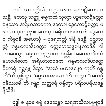
တဒါ
သာဝတ္ထိယံ သတ္တ မနုဿကောဋိယော ဝ
သန္တိ။ တေသု သတ္ထု ဓမ္မကထံ သုတွာ ပဉ္စကောဋိမတ္တာ
မနုဿာ အရိယသာဝကာ ဇာတာ၊ ဒွေကောဋိမတ္တာ မ
နုဿာ ပုထုဇ္ဇနာ။ တေသု အရိယသာဝကာနံ ဒွေယေ
ဝ ကိစ္စာနိ အဟေသုံ – ပုရေဘတ္တံ ဒါနံ ဒေန္တိ၊ ပစ္ဆာဘ
တ္တံ ဂန္ဓမာလာဒိဟတ္ထာ ဝတ္ထဘေသဇ္ဇပါနကာဒီနိ ဂါ
ဟာပေတွာ ဓမ္မဿဝနတ္ထာယ ဂစ္ဆန္တိ။ အထေကဒိဝသံ
မဟာပါလော အရိယသာဝကေ ဂန္ဓမာလာဒိဟတ္ထေ
ဝိဟာရံ ဂစ္ဆန္တေ ဒိသွာ ‘‘အယံ မဟာဇနော ကုဟိံ ဂစ္ဆ
တီ’’တိ ပုစ္ဆိတွာ ‘‘ဓမ္မဿဝနာယာ’’တိ သုတွာ ‘‘အဟမ္ပိ
ဂမိဿာမီ’’တိ ဂန္တွာ သတ္ထာရံ ဝန္ဒိတွာ ပရိသပရိယန္တေ
နိသီဒိ။
ဗုဒ္ဓါ စ နာမ ဓမ္မံ ဒေသေန္တာ သရဏသီလပဗ္ဗဇ္ဇာဒီ