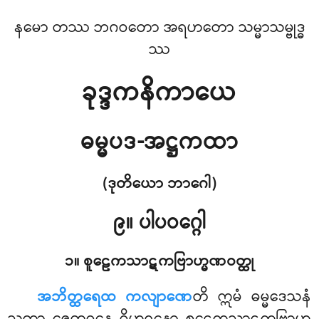
နမော တဿ ဘဂဝတော အရဟတော သမ္မာသမ္ဗုဒ္ဓ
ဿ
ခုဒ္ဒကနိကာယေ
ဓမ္မပဒ-အဋ္ဌကထာ
(ဒုတိယော ဘာဂေါ)
၉။ ပါပဝဂ္ဂေါ
၁။ စူဠေကသာဋကဗြာဟ္မဏဝတ္ထု
အဘိတ္ထရေထ
ကလျာဏေ
တိ ဣမံ ဓမ္မဒေသနံ