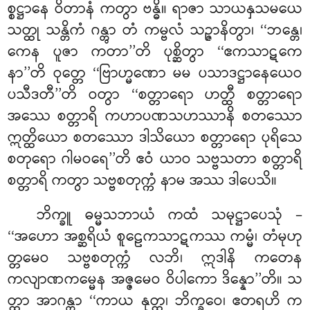
စ္စဋ္ဌာနေ ဝိတာနံ ကတွာ ဗန္ဓိ။ ရာဇာ သာယနှသမယေ
သတ္ထု သန္တိကံ ဂန္တွာ တံ ကမ္ဗလံ သဉ္ဇာနိတွာ၊ ‘‘ဘန္တေ၊
ကေန ပူဇာ ကတာ’’တိ ပုစ္ဆိတွာ ‘‘ဧကသာဋကေ
နာ’’တိ ဝုတ္တေ ‘‘ဗြာဟ္မဏော မမ
ပသာဒဋ္ဌာနေယေဝ
ပသီဒတီ’’တိ ဝတွာ ‘‘စတ္တာရော ဟတ္ထီ စတ္တာရော
အဿေ စတ္တာရိ ကဟာပဏသဟဿာနိ စတဿော
ဣတ္ထိယော စတဿော ဒါသိယော စတ္တာရော ပုရိသေ
စတုရော ဂါမဝရေ’’တိ ဧဝံ ယာဝ သဗ္ဗသတာ စတ္တာရိ
စတ္တာရိ ကတွာ သဗ္ဗစတုက္ကံ နာမ အဿ ဒါပေသိ။
ဘိက္ခူ ဓမ္မသဘာယံ ကထံ သမုဋ္ဌာပေသုံ –
‘‘အဟော အစ္ဆရိယံ စူဠေကသာဋကဿ ကမ္မံ၊ တံမုဟု
တ္တမေဝ သဗ္ဗစတုက္ကံ လဘိ၊ ဣဒါနိ ကတေန
ကလျာဏကမ္မေန အဇ္ဇမေဝ ဝိပါကော ဒိန္နော’’တိ။ သ
တ္ထာ အာဂန္တွာ ‘‘ကာယ နုတ္ထ၊ ဘိက္ခဝေ၊ ဧတရဟိ က