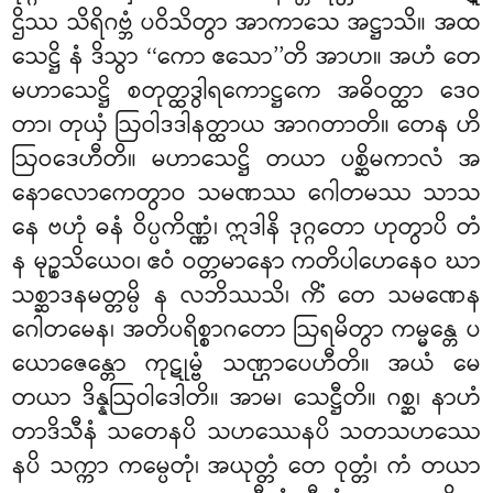
ဌိဿ သိရိဂဗ္ဘံ ပဝိသိတွာ အာကာသေ အဋ္ဌာသိ။ အထ
သေဋ္ဌိ နံ ဒိသွာ ‘‘ကော ဧသော’’တိ အာဟ။ အဟံ တေ
မဟာသေဋ္ဌိ စတုတ္ထဒွါရကောဋ္ဌကေ အဓိဝတ္ထာ ဒေဝ
တာ၊ တုယှံ ဩဝါဒဒါနတ္ထာယ အာဂတာတိ။ တေန ဟိ
ဩဝဒေဟီတိ။ မဟာသေဋ္ဌိ တယာ ပစ္ဆိမကာလံ အ
နောလောကေတွာဝ သမဏဿ ဂေါတမဿ သာသ
နေ ဗဟုံ ဓနံ ဝိပ္ပကိဏ္ဏံ၊ ဣဒါနိ ဒုဂ္ဂတော ဟုတွာပိ တံ
န မုဉ္စသိယေဝ၊ ဧဝံ ဝတ္တမာနော ကတိပါဟေနေဝ ဃာ
သစ္ဆာဒနမတ္တမ္ပိ န လဘိဿသိ
၊ ကိံ တေ သမဏေန
ဂေါတမေန၊ အတိပရိစ္စာဂတော ဩရမိတွာ ကမ္မန္တေ ပ
ယောဇေန္တော ကုဋုမ္ဗံ သဏ္ဌာပေဟီတိ။ အယံ မေ
တယာ ဒိန္နဩဝါဒေါတိ။ အာမ၊ သေဋ္ဌီတိ။ ဂစ္ဆ၊ နာဟံ
တာဒိသီနံ သတေနပိ သဟဿေနပိ သတသဟဿေ
နပိ
သက္ကာ ကမ္ပေတုံ၊ အယုတ္တံ တေ ဝုတ္တံ၊ ကံ တယာ