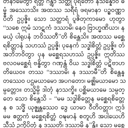
တိနာမေတွာ ရတ္တိံ ဂန္တွာ သတ္ထု ပုရတော နိသိန္နောဝ ဓ
မ္မံ အဿောသိ။ အထဿ သရီရံ ဖရမာနာ ပဉ္စဝဏ္ဏာ
ပီတိ ဥပ္ပဇ္ဇိ။ သော သတ္ထာရံ ပူဇိတုကာမော ဟုတွာ
‘‘သစေ ဣမံ သာဋကံ
ဒဿာမိ၊ နေဝ ဗြာဟ္မဏိယာ၊ န
မယှံ ပါရုပနံ ဘဝိဿတီ’’တိ စိန္တေသိ။ အထဿ မစ္ဆေ
ရစိတ္တာနံ သဟဿံ ဥပ္ပဇ္ဇိ၊ ပုနေကံ သဒ္ဓါစိတ္တံ ဥပ္ပဇ္ဇိ။ တံ
အဘိဘဝိတွာ ပုန မစ္ဆေရသဟဿံ ဥပ္ပဇ္ဇိ။ ဣတိဿ
ဗလဝမစ္ဆေရံ ဗန္ဓိတွာ ဂဏှန္တံ ဝိယ သဒ္ဓါစိတ္တံ ပဋိဗာဟ
တိယေဝ။ တဿ ‘‘ဒဿာမိ၊ န ဒဿာမီ’’တိ စိန္တေန္
တဿေဝ ပဌမယာမော အပဂတော၊ မဇ္ဈိမယာမော သ
မ္ပတ္တော။ တသ္မိမ္ပိ ဒါတုံ နာသက္ခိ။ ပစ္ဆိမယာမေ သမ္ပတ္
တေ သော စိန္တေသိ – ‘‘မမ သဒ္ဓါစိတ္တေန မစ္ဆေရစိတ္တေ
န စ သဒ္ဓိံ ယုဇ္ဈန္တဿေဝ ဒွေ ယာမာ ဝီတိဝတ္တာ၊ ဣဒံ
မမ ဧတ္တကံ မစ္ဆေရစိတ္တံ ဝဍ္ဎမာနံ စတူဟိ အပါယေဟိ
သီသံ ဥက္ခိပိတုံ န ဒဿတိ၊ ဒဿာမိ န’’န္တိ။ သော မစ္ဆေ