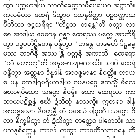
တွာ ပတ္တမာဒါယ သာလိခေတ္တသမီပေယေဝ အဋ္ဌာသိ။
ကုလဓီတာ ထေရံ ဒိသွာဝ ပသန္နစိတ္တာ ပဉ္စဝဏ္ဏာယ
ပီတိယာ ဖုဋ္ဌသရီရာ ‘‘တိဋ္ဌထ၊ ဘန္တေ’’တိ ဝတွာ လာ
ဇေ အာဒါယ ဝေဂေန ဂန္တွာ ထေရဿ ပတ္တေ အာကိရိ
တွာ ပဉ္စပတိဋ္ဌိတေန ဝန္ဒိတွာ၊ ‘‘ဘန္တေ၊ တုမှေဟိ ဒိဋ္ဌဓမ္
မဿ ဘာဂိနီ အဿ’’န္တိ ပတ္ထနံ အကာသိ။ ထေရော
‘‘ဧဝံ ဟောတူ’’တိ အနုမောဒနမကာသိ။ သာပိ ထေရံ
ဝန္ဒိတွာ အတ္တနာ ဒိန္နဒါနံ အာဝဇ္ဇမာနာ နိဝတ္တိ။ တာယ
စ ပန ကေဒါရမရိယာဒါယ
ဂမနမဂ္ဂေ ဧကသ္မိံ ဗိလေ
ဃောရဝိသော သပ္ပော နိပဇ္ဇိ။ သော ထေရဿ ကာ
သာယပဋိစ္ဆန္နံ ဇင်္ဃံ ဍံသိတုံ နာသက္ခိ။ ဣတရာ ဒါနံ
အာဝဇ္ဇမာနာ နိဝတ္တန္တီ တံ ပဒေသံ ပါပုဏိ။ သပ္ပော ဗိ
လာ နိက္ခမိတွာ တံ ဍံသိတွာ တတ္ထေဝ ပါတေသိ။ သာ
ပသန္နစိတ္တေန ကာလံ ကတွာ တာဝတိံသဘဝနေ တိံ