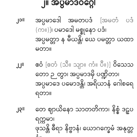
၂။ အပ္ပမာဒဝဂ္ဂေါ
။
အပ္ပမာဒေါ
အမတပဒံ
[အမတံ ပဒံ
၂၁
(က။)]
၊ ပမာဒေါ မစ္စုနော ပဒံ၊
အပ္ပမတ္တာ န မီယန္တိ၊ ယေ ပမတ္တာ ယထာ
မတာ။
။
ဧဝံ
[ဧတံ (သီ။ သျာ။ ကံ။ ပီ။)]
ဝိသေသ
၂၂
တော ဉတွာ၊ အပ္ပမာဒမှိ ပဏ္ဍိတာ၊
အပ္ပမာဒေ ပမောဒန္တိ၊ အရိယာနံ ဂေါစရေ
ရတာ။
။
တေ ဈာယိနော သာတတိကာ၊ နိစ္စံ ဒဠှပ
၂၃
ရက္ကမာ၊
ဖုသန္တိ ဓီရာ နိဗ္ဗာနံ၊ ယောဂက္ခေမံ အနုတ္တ