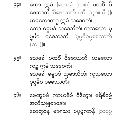
။
ကော
ဣမံ
[ကောမံ (က။)]
ပထဝိံ ဝိ
၄၄
စေဿတိ
[ဝိဇေဿတိ (သီ။ သျာ။ ပီ။)]
၊
ယမလောကဉ္စ ဣမံ သဒေဝကံ၊
ကော ဓမ္မပဒံ သုဒေသိတံ၊ ကုသလော ပု
ပ္ဖမိဝ ပစေဿတိ
[ပုပ္ဖမိဝပ္ပစေဿတိ
(က။)]
။
။
သေခေါ ပထဝိံ ဝိစေဿတိ၊ ယမလော
၄၅
ကဉ္စ ဣမံ သဒေဝကံ၊
သေခေါ ဓမ္မပဒံ သုဒေသိတံ၊ ကုသလော
ပုပ္ဖမိဝ ပစေဿတိ။
။
ဖေဏူပမံ
ကာယမိမံ ဝိဒိတွာ၊ မရီစိဓမ္မံ
၄၆
အဘိသမ္ဗုဓာနော၊
ဆေတွာန မာရဿ ပပုပ္ဖကာနိ
[သပုပ္ဖ