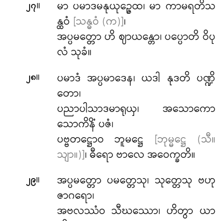
။
မာ ပမာဒမနုယုဉ္ဇေထ၊ မာ ကာမရတိသ
၂၇
န္ထဝံ
[သန္ဓဝံ (က)]
၊
အပ္ပမတ္တော ဟိ ဈာယန္တော၊ ပပ္ပောတိ ဝိပု
လံ သုခံ။
။
ပမာဒံ အပ္ပမာဒေန၊ ယဒါ နုဒတိ ပဏ္ဍိ
၂၈
တော၊
ပညာပါသာဒမာရုယှ၊ အသောကော
သောကိနိံ ပဇံ၊
ပဗ္ဗတဋ္ဌောဝ ဘူမဋ္ဌေ
[ဘုမ္မဋ္ဌေ (သီ။
သျာ။)]
၊ ဓီရော ဗာလေ အဝေက္ခတိ။
။
အပ္ပမတ္တော
ပမတ္တေသု၊ သုတ္တေသု ဗဟု
၂၉
ဇာဂရော၊
အဗလဿံဝ
သီဃဿော၊ ဟိတွာ ယာ