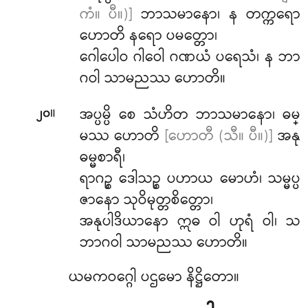
ကံ။ ပီ။)]
ဘာသမာနော၊ န တက္ကရော
ဟောတိ နရော ပမတ္တော၊
ဂေါပေါဝ
ဂါဝေါ ဂဏယံ ပရေသံ၊ န ဘာ
ဂဝါ သာမညဿ ဟောတိ။
။
အပ္ပမ္ပိ စေ သံဟိတ ဘာသမာနော၊ ဓမ္
၂၀
မဿ ဟောတိ
[ဟောတီ (သီ။ ပီ။)]
အနု
ဓမ္မစာရီ၊
ရာဂဉ္စ ဒေါသဉ္စ ပဟာယ မောဟံ၊ သမ္မပ္ပ
ဇာနော သုဝိမုတ္တစိတ္တော၊
အနုပါဒိယာနော ဣဓ ဝါ ဟုရံ ဝါ၊ သ
ဘာဂဝါ သာမညဿ ဟောတိ။
ယမကဝဂ္ဂေါ ပဌမော နိဋ္ဌိတော။