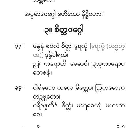
သန္တိကေ။
အပ္ပမာဒဝဂ္ဂေါ ဒုတိယော နိဋ္ဌိတော။
၃။ စိတ္တဝဂ္ဂေါ
။
ဖန္ဒနံ
စပလံ စိတ္တံ၊ ဒူရက္ခံ
[ဒုရက္ခံ (သဗ္ဗတ္
၃၃
ထ)]
ဒုန္နိဝါရယံ၊
ဥဇုံ ကရောတိ မေဓာဝီ၊ ဥသုကာရောဝ
တေဇနံ။
။
ဝါရိဇောဝ ထလေ ခိတ္တော၊ ဩကမောက
၃၄
တဥဗ္ဘတော၊
ပရိဖန္ဒတိဒံ စိတ္တံ၊ မာရဓေယျံ ပဟာတ
ဝေ။