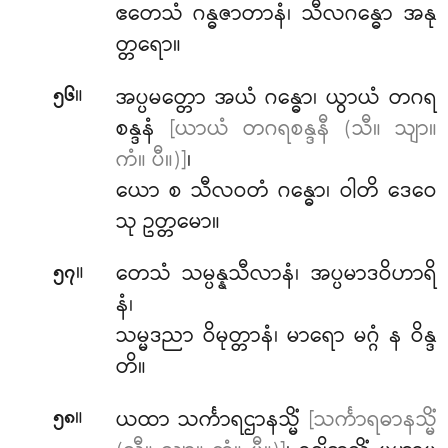
ဧတေသံ ဂန္ဓဇာတာနံ၊ သီလဂန္ဓော အနု
တ္တရော။
။
အပ္ပမတ္တော အယံ ဂန္ဓော၊ ယွာယံ တဂရ
၅၆
စန္ဒနံ
[ယာယံ တဂရစန္ဒနီ (သီ။ သျာ။
ကံ။ ပီ။)]
၊
ယော စ သီလဝတံ ဂန္ဓော၊ ဝါတိ ဒေဝေ
သု ဥတ္တမော။
။
တေသံ သမ္ပန္နသီလာနံ၊ အပ္ပမာဒဝိဟာရိ
၅၇
နံ၊
သမ္မဒညာ ဝိမုတ္တာနံ၊ မာရော မဂ္ဂံ န ဝိန္ဒ
တိ။
။
ယထာ သင်္ကာရဌာနသ္မိံ
[သင်္ကာရဓာနသ္မိံ
၅၈