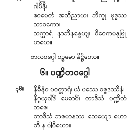
ဂါမိနီ၊
ဧဝမေတံ အဘိညာယ၊ ဘိက္ခု ဗုဒ္ဓဿ
သာဝကော၊
သက္ကာရံ နာဘိနန္ဒေယျ၊ ဝိဝေကမနုဗြူ
ဟယေ။
ဗာလဝဂ္ဂေါ ပဉ္စမော နိဋ္ဌိတော။
၆။ ပဏ္ဍိတဝဂ္ဂေါ
။
နိဓီနံဝ
ပဝတ္တာရံ၊ ယံ ပဿေ ဝဇ္ဇဒဿိနံ၊
၇၆
နိဂ္ဂယှဝါဒိံ မေဓာဝိံ၊ တာဒိသံ ပဏ္ဍိတံ
ဘဇေ၊
တာဒိသံ ဘဇမာနဿ၊ သေယျော ဟော
တိ န ပါပိယော။