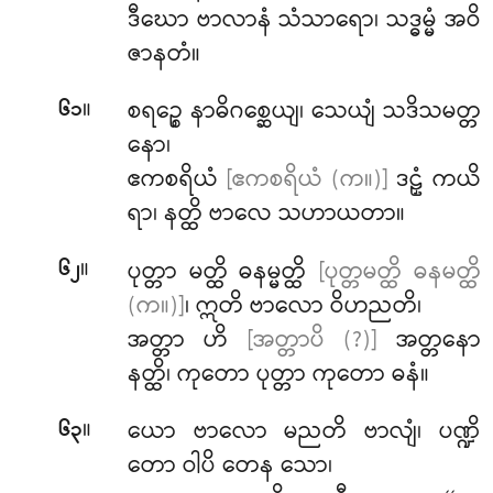
ဒီဃော ဗာလာနံ သံသာရော၊ သဒ္ဓမ္မံ အဝိ
ဇာနတံ။
။
စရဉ္စေ နာဓိဂစ္ဆေယျ၊ သေယျံ သဒိသမတ္တ
၆၁
နော၊
ဧကစရိယံ
[ဧကစရိယံ (က။)]
ဒဠှံ ကယိ
ရာ၊ နတ္ထိ ဗာလေ သဟာယတာ။
။
ပုတ္တာ မတ္ထိ ဓနမ္မတ္ထိ
[ပုတ္တမတ္ထိ ဓနမတ္ထိ
၆၂
(က။)]
၊ ဣတိ ဗာလော ဝိဟညတိ၊
အတ္တာ ဟိ
[အတ္တာပိ (?)]
အတ္တနော
နတ္ထိ၊ ကုတော ပုတ္တာ ကုတော ဓနံ။
။
ယော ဗာလော မညတိ ဗာလျံ၊ ပဏ္ဍိ
၆၃
တော ဝါပိ တေန သော၊