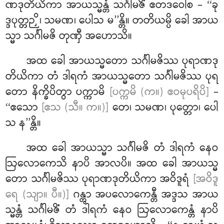
ဏဒုတိယိကာ အာယသ္မန္တံ သင်္ဂါမဇိံ ဧတဒဝေါစ – ‘‘ခု
ဒ္ဒပုတ္တဉှိ၊ သမဏ၊ ပေါသ မ’’န္တိ။ တတိယမ္ပိ ခေါ အာယ
သ္မာ သင်္ဂါမဇိ တုဏှီ အဟောသိ။
အထ ခေါ အာယသ္မတော သင်္ဂါမဇိဿ ပုရာဏဒု
တိယိကာ တံ ဒါရကံ အာယသ္မတော သင်္ဂါမဇိဿ ပုရ
တော နိက္ခိပိတွာ ပက္ကာမိ
[ပက္ကမိ (က။) ဧဝမုပရိပိ]
–
‘‘ဧသော
[ဧသ (သီ။ က။)]
တေ၊ သမဏ၊ ပုတ္တော၊ ပေါ
သ န’’န္တိ။
အထ ခေါ အာယသ္မာ သင်္ဂါမဇိ တံ ဒါရကံ နေဝ
ဩလောကေသိ နာပိ အာလပိ။ အထ ခေါ အာယသ္မ
တော သင်္ဂါမဇိဿ ပုရာဏဒုတိယိကာ
အဝိဒူရံ
[အဝိဒူ
ရေ (သျာ။ ပီ။)]
ဂန္တွာ အပလောကေန္တီ အဒ္ဒသ အာယ
သ္မန္တံ သင်္ဂါမဇိံ တံ ဒါရကံ နေဝ ဩလောကေန္တံ နာပိ