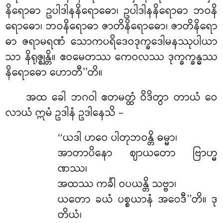
နိရောဓာ ဥပါဒါနနိရောဓော၊ ဥပါဒါနနိရောဓာ ဘဝနိ
ရောဓော၊ ဘဝနိရောဓာ ဇာတိနိရောဓော၊ ဇာတိနိရော
ဓာ ဇရာမရဏံ သောကပရိဒေဝဒုက္ခဒေါမနဿုပါယာ
သာ နိရုဇ္ဈန္တိ။ ဧဝမေတဿ ကေဝလဿ ဒုက္ခက္ခန္ဓဿ
နိရောဓော ဟောတီ’’တိ။
အထ ခေါ ဘဂဝါ ဧတမတ္ထံ ဝိဒိတွာ တာယံ ဝေ
လာယံ ဣမံ ဥဒါနံ ဥဒါနေသိ –
‘‘ယဒါ ဟဝေ ပါတုဘဝန္တိ ဓမ္မာ၊
အာတာပိနော
ဈာယတော ဗြာဟ္မ
ဏဿ၊
အထဿ ကင်္ခါ ဝပယန္တိ သဗ္ဗာ၊
ယတော ခယံ ပစ္စယာနံ အဝေဒီ’’တိ။ ဒု
တိယံ၊