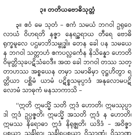
၃။ တတိယဗောဓိသုတ္တံ
။ ဧဝံ
မေ သုတံ – ဧကံ သမယံ ဘဂဝါ ဥရုဝေ
၃
လာယံ ဝိဟရတိ နဇ္ဇာ နေရဉ္ဇရာယ တီရေ ဗောဓိ
ရုက္ခမူလေ ပဌမာဘိသမ္ဗုဒ္ဓါ။ တေန ခေါ ပန သမယေ
န
ဘဂဝါ သတ္တာဟံ ဧကပလ္လင်္ကေန နိသိန္နော ဟောတိ
ဝိမုတ္တိသုခပဋိသံဝေဒီ။ အထ ခေါ ဘဂဝါ တဿ သတ္
တာဟဿ အစ္စယေန တမှာ သမာဓိမှာ ဝုဋ္ဌဟိတွာ ရ
တ္တိယာ ပစ္ဆိမံ ယာမံ ပဋိစ္စသမုပ္ပာဒံ အနုလောမပဋိ
လောမံ သာဓုကံ မနသာကာသိ –
‘‘ဣတိ ဣမသ္မိံ သတိ ဣဒံ ဟောတိ၊ ဣမဿုပ္ပာ
ဒါ ဣဒံ ဥပ္ပဇ္ဇတိ၊ ဣမသ္မိံ အသတိ ဣဒံ န ဟောတိ၊
ဣမဿ နိရောဓာ ဣဒံ နိရုဇ္ဈတိ၊ ယဒိဒံ – အဝိဇ္ဇာ
ပစ္စယာ သင်္ခါရာ၊ သင်္ခါရပစ္စယာ ဝိညာဏံ၊ ဝိညာဏ