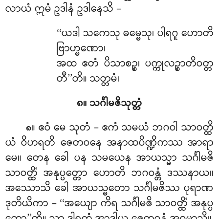
လာယံ ဣမံ ဥဒါနံ ဥဒါနေသိ –
‘‘ယဒါ သကေသု ဓမ္မေသု၊ ပါရဂူ ဟောတိ
ဗြာဟ္မဏော၊
အထ ဧတံ ပိသာစဉ္စ၊ ပက္ကုလဉ္စာတိဝတ္တ
တီ’’တိ။ သတ္တမံ၊
၈။ သင်္ဂါမဇိသုတ္တံ
။ ဧဝံ မေ သုတံ – ဧကံ သမယံ ဘဂဝါ သာဝတ္ထိ
၈
ယံ ဝိဟရတိ ဇေတဝနေ အနာထပိဏ္ဍိကဿ အာရာ
မေ။ တေန ခေါ ပန သမယေန အာယသ္မာ သင်္ဂါမဇိ
သာဝတ္ထိံ အနုပ္ပတ္တော ဟောတိ ဘဂဝန္တံ ဒဿနာယ။
အဿောသိ ခေါ အာယသ္မတော သင်္ဂါမဇိဿ ပုရာဏ
ဒုတိယိကာ – ‘‘အယျော ကိရ သင်္ဂါမဇိ သာဝတ္ထိံ အနုပ္ပ
တ္တော’’တိ။ သာ ဒါရကံ အာဒါယ ဇေတဝနံ အဂမာသိ။