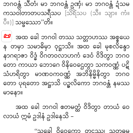
ဘဂဝန္တံ သီတံ၊ မာ ဘဂဝန္တံ ဥဏှံ၊ မာ ဘဂဝန္တံ ဍံသမ
ကသဝါတာတပသရီသပ
[သိရိံသပ (သီ။ သျာ။ ကံ။
ပီ။)]
သမ္ဖဿော’’တိ။
📜
အထ ခေါ ဘဂဝါ တဿ သတ္တာဟဿ အစ္စယေ
န တမှာ သမာဓိမှာ ဝုဋ္ဌာသိ။ အထ ခေါ မုစလိန္ဒော
နာဂရာဇာ ဝိဒ္ဓံ ဝိဂတဝလာဟကံ ဒေဝံ ဝိဒိတွာ ဘဂဝ
တော ကာယာ ဘောဂေ ဝိနိဝေဌေတွာ သကဝဏ္ဏံ ပဋိ
သံဟရိတွာ မာဏဝကဝဏ္ဏံ အဘိနိမ္မိနိတွာ ဘဂဝ
တော ပုရတော အဋ္ဌာသိ ပဉ္ဇလိကော ဘဂဝန္တံ နမဿ
မာနော။
အထ
ခေါ ဘဂဝါ ဧတမတ္ထံ ဝိဒိတွာ တာယံ ဝေ
လာယံ ဣမံ ဥဒါနံ ဥဒါနေသိ –
‘‘သုခေါ ဝိဝေကော တုဋ္ဌဿ၊ သုတဓမ္