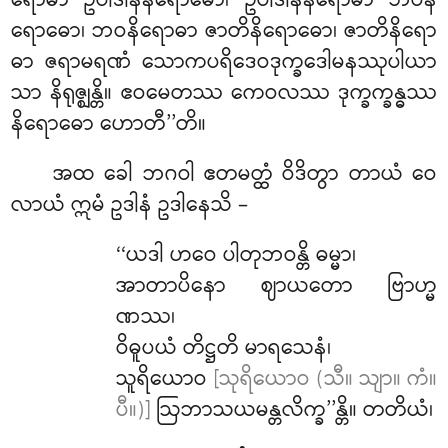
ရောဓာ ဥပါဒါနနိရောဓော၊ ဥပါဒါနနိရောဓာ ဘဝနိ
ရောဓော၊ ဘဝနိရောဓာ ဇာတိနိရောဓော၊ ဇာတိနိရော
ဓာ ဇရာမရဏံ သောကပရိဒေဝဒုက္ခဒေါမနဿုပါယာ
သာ နိရုဇ္ဈန္တိ။ ဧဝမေတဿ ကေဝလဿ ဒုက္ခက္ခန္ဓဿ
နိရောဓော
ဟောတီ’’တိ။
အထ ခေါ ဘဂဝါ ဧတမတ္ထံ ဝိဒိတွာ တာယံ ဝေ
လာယံ ဣမံ ဥဒါနံ ဥဒါနေသိ –
‘‘ယဒါ ဟဝေ ပါတုဘဝန္တိ ဓမ္မာ၊
အာတာပိနော ဈာယတော ဗြာဟ္မ
ဏဿ၊
ဝိဓူပယံ တိဋ္ဌတိ မာရသေနံ၊
သူရိယောဝ
[သုရိယောဝ (သီ။ သျာ။ ကံ။
ပီ။)]
ဩဘာသယမန္တလိက္ခ’’န္တိ။ တတိယံ၊