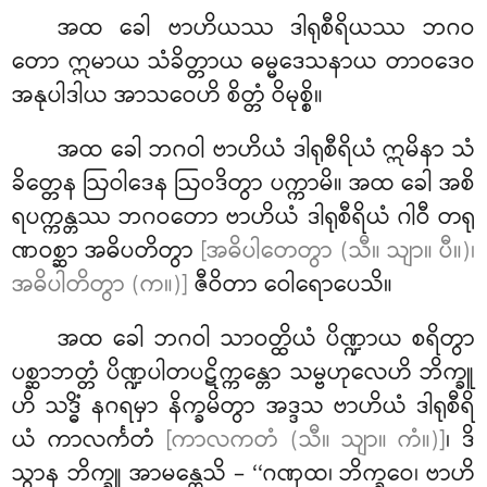
အထ ခေါ ဗာဟိယဿ ဒါရုစီရိယဿ ဘဂဝ
တော ဣမာယ သံခိတ္တာယ ဓမ္မဒေသနာယ တာဝဒေဝ
အနုပါဒါယ အာသဝေဟိ စိတ္တံ ဝိမုစ္စိ။
အထ
ခေါ ဘဂဝါ ဗာဟိယံ ဒါရုစီရိယံ ဣမိနာ သံ
ခိတ္တေန ဩဝါဒေန ဩဝဒိတွာ ပက္ကာမိ။ အထ ခေါ အစိ
ရပက္ကန္တဿ ဘဂဝတော ဗာဟိယံ ဒါရုစီရိယံ ဂါဝီ တရု
ဏဝစ္ဆာ အဓိပတိတွာ
[အဓိပါတေတွာ (သီ။ သျာ။ ပီ။)၊
အဓိပါတိတွာ (က။)]
ဇီဝိတာ ဝေါရောပေသိ။
အထ ခေါ ဘဂဝါ သာဝတ္ထိယံ ပိဏ္ဍာယ စရိတွာ
ပစ္ဆာဘတ္တံ ပိဏ္ဍပါတပဋိက္ကန္တော သမ္ဗဟုလေဟိ ဘိက္ခူ
ဟိ သဒ္ဓိံ နဂရမှာ နိက္ခမိတွာ အဒ္ဒသ ဗာဟိယံ ဒါရုစီရိ
ယံ ကာလင်္ကတံ
[ကာလကတံ (သီ။ သျာ။ ကံ။)]
၊ ဒိ
သွာန ဘိက္ခူ အာမန္တေသိ – ‘‘ဂဏှထ၊ ဘိက္ခဝေ၊ ဗာဟိ