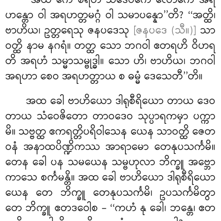
‘‘အထ ကေ စရဟိ သဒေဝကေ လောကေ အရ
ဟန္တော ဝါ အရဟတ္တမဂ္ဂံ ဝါ သမာပန္နော’’တိ? ‘‘အတ္ထိ၊
ဗာဟိယ၊ ဥတ္တရေသု ဇနပဒေသု
[ဇနပဒေ (သီ။)]
သာ
ဝတ္ထိ နာမ နဂရံ။ တတ္ထ သော ဘဂဝါ ဧတရဟိ ဝိဟရ
တိ အရဟံ သမ္မာသမ္ဗုဒ္ဓါ။ သော ဟိ၊ ဗာဟိယ၊ ဘဂဝါ
အရဟာ စေဝ အရဟတ္တာယ စ ဓမ္မံ ဒေသေတီ’’တိ။
အထ ခေါ ဗာဟိယော ဒါရုစီရိယော တာယ ဒေဝ
တာယ သံဝေဇိတော တာဝဒေဝ သုပ္ပာရကမှာ ပက္ကာ
မိ။ သဗ္ဗတ္ထ ဧကရတ္တိပရိဝါသေန ယေန သာဝတ္ထိ ဇေတ
ဝနံ အနာထပိဏ္ဍိကဿ အာရာမော တေနုပသင်္ကမိ။
တေန ခေါ ပန သမယေန
သမ္ဗဟုလာ ဘိက္ခူ အဗ္ဘော
ကာသေ စင်္ကမန္တိ။ အထ ခေါ ဗာဟိယော ဒါရုစီရိယော
ယေန တေ ဘိက္ခူ တေနုပသင်္ကမိ၊ ဥပသင်္ကမိတွာ
တေ ဘိက္ခူ ဧတဒဝေါစ – ‘‘ကဟံ နု ခေါ၊ ဘန္တေ၊ ဧတ