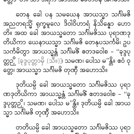
တေန ခေါ ပန သမယေန အာယသ္မာ သင်္ဂါမဇိ
အညတရသ္မိံ ရုက္ခမူလေ ဒိဝါဝိဟာရံ နိသိန္နော ဟော
တိ။ အထ ခေါ အာယသ္မတော သင်္ဂါမဇိဿ ပုရာဏဒု
တိယိကာ ယေနာယသ္မာ သင်္ဂါမဇိ တေနုပသင်္ကမိ၊ ဥပ
သင်္ကမိတွာ အာယသ္မန္တံ သင်္ဂါမဇိံ ဧတဒဝေါစ – ‘‘ခုဒ္ဒပု
တ္တဉှိ
[ခုဒ္ဒပုတ္တာမှိ (သီ။)]
၊ သမဏ၊ ပေါသ မ’’န္တိ။ ဧဝံ ဝု
တ္တေ၊ အာယသ္မာ သင်္ဂါမဇိ တုဏှီ အဟောသိ။
ဒုတိယမ္ပိ ခေါ အာယသ္မတော သင်္ဂါမဇိဿ ပုရာ
ဏဒုတိယိကာ အာယသ္မန္တံ
သင်္ဂါမဇိံ ဧတဒဝေါစ – ‘‘ခု
ဒ္ဒပုတ္တဉှိ၊ သမဏ၊ ပေါသ မ’’န္တိ။ ဒုတိယမ္ပိ ခေါ အာယ
သ္မာ သင်္ဂါမဇိ တုဏှီ အဟောသိ။
တတိယမ္ပိ
ခေါ အာယသ္မတော သင်္ဂါမဇိဿ ပုရာ