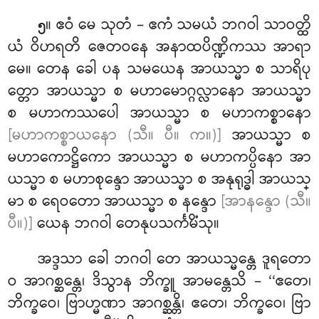
။ ဧဝံ မေ သုတံ – ဧကံ သမယံ ဘဂဝါ သာဝတ္ထိ
၅
ယံ ဝိဟရတိ ဇေတဝနေ အနာထပိဏ္ဍိကဿ အာရာ
မေ။ တေန ခေါ ပန သမယေန အာယသ္မာ စ သာရိပု
တ္တော အာယသ္မာ စ မဟာမောဂ္ဂလ္လာနော အာယသ္မာ
စ မဟာကဿပေါ အာယသ္မာ စ မဟာကစ္စာနော
[မဟာကစ္စာယနော (သီ။ ပီ။ က။)]
အာယသ္မာ စ
မဟာကောဋ္ဌိကော အာယသ္မာ စ မဟာကပ္ပိနော အာ
ယသ္မာ စ မဟာစုန္ဒော အာယသ္မာ စ အနုရုဒ္ဓါ အာယသ္
မာ စ ရေဝတော အာယသ္မာ စ နန္ဒော
[အာနန္ဒော (သီ။
ပီ။)]
ယေန ဘဂဝါ တေနုပသင်္ကမိံသု
။
အဒ္ဒသာ
ခေါ ဘဂဝါ တေ အာယသ္မန္တေ ဒူရတော
ဝ အာဂစ္ဆန္တေ၊ ဒိသွာန ဘိက္ခူ အာမန္တေသိ – ‘‘ဧတေ၊
ဘိက္ခဝေ၊ ဗြာဟ္မဏာ အာဂစ္ဆန္တိ၊ ဧတေ၊ ဘိက္ခဝေ၊ ဗြာ