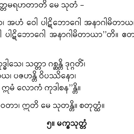
ဝုတ္တမရဟတာတိ မေ သုတံ –
ဟထ၊ အဟံ ဝေါ ပါဋိဘောဂေါ အနာဂါမိတာယ။
ါ ပါဋိဘောဂေါ အနာဂါမိတာယာ’’တိ။ ဧတ
ါသေ၊ သတ္တာ ဂစ္ဆန္တိ ဒုဂ္ဂတိံ၊
ယ၊ ပဇဟန္တိ ဝိပဿိနော၊
ဣမံ လောကံ ကုဒါစန’’န္တိ။
ဝတာ၊ ဣတိ မေ သုတန္တိ။ စတုတ္ထံ။
၅။ မက္ခသုတ္တံ