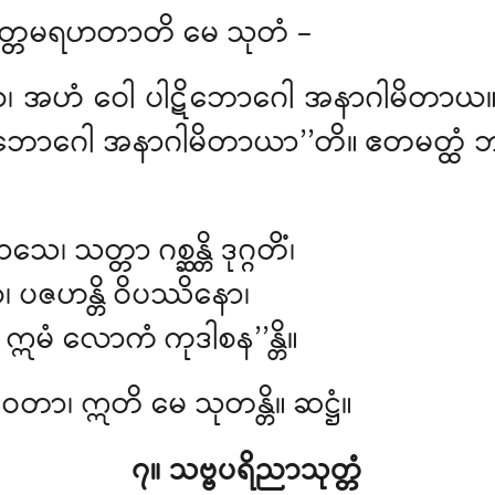
တ္တမရဟတာတိ မေ သုတံ –
ဟထ၊ အဟံ ဝေါ ပါဋိဘောဂေါ အနာဂါမိတာယ။ 
ိဘောဂေါ အနာဂါမိတာယာ’’တိ။ ဧတမတ္ထံ 
၊ သတ္တာ ဂစ္ဆန္တိ ဒုဂ္ဂတိံ၊
၊ ပဇဟန္တိ ဝိပဿိနော၊
ဣမံ လောကံ ကုဒါစန’’န္တိ။
ဝတာ၊ ဣတိ မေ သုတန္တိ။ ဆဋ္ဌံ။
၇။ သဗ္ဗပရိညာသုတ္တံ