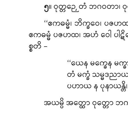
၅
။ ဝုတ္တဉှေတံ
ဘဂဝတာ၊ ဝု
‘‘ဧကဓမ္မံ၊ ဘိက္ခဝေ၊ ပဇဟ
ဧကဓမ္မံ ပဇဟထ၊ အဟံ ဝေါ ပါဋ
စ္စတိ –
‘‘ယေန မက္ခေန မက
တံ မက္ခံ သမ္မဒညာယ
ပဟာယ န ပုနာယန္တိ၊ 
အယမ္ပိ အတ္ထော ဝုတ္တော ဘဂ