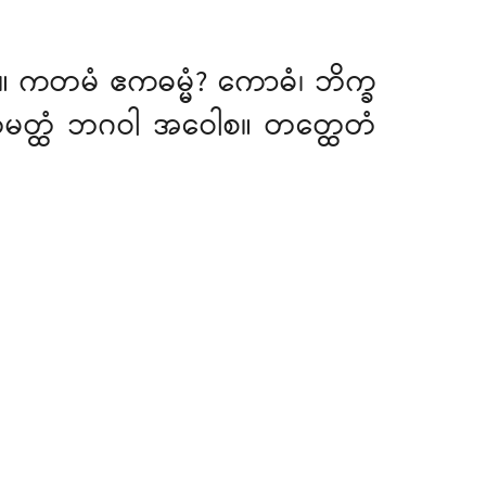
 ကတမံ ဧကဓမ္မံ? ကောဓံ၊ ဘိက္ခ
မတ္ထံ ဘဂဝါ အဝေါစ။ တတ္ထေတံ