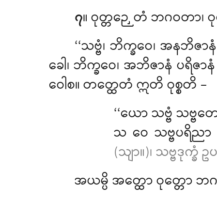
၇
။ ဝုတ္တဉှေတံ ဘဂဝတာ၊ 
‘‘သဗ္ဗံ၊ ဘိက္ခဝေ၊ အနဘိဇာန
ခေါ၊ ဘိက္ခဝေ၊ အဘိဇာနံ ပရိဇာန
ဝေါစ။ တတ္ထေတံ ဣတိ ဝုစ္စတိ –
‘‘ယော
သဗ္ဗံ သဗ္ဗတ
သ ဝေ သဗ္ဗပရိည
(သျာ။)၊ သဗ္ဗဒုက္ခံ ဥပ
အယမ္ပိ အတ္ထော ဝုတ္တော ဘ