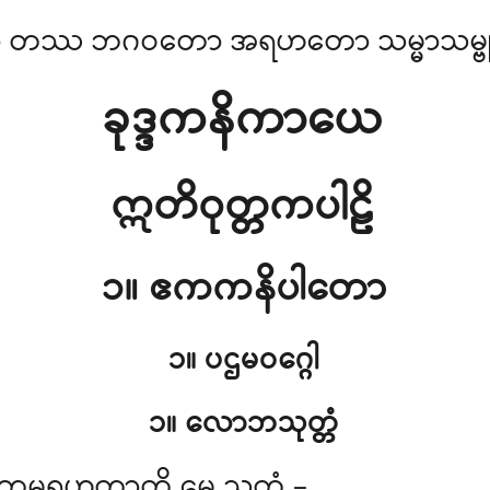
ာ တဿ ဘဂဝတော အရဟတော သမ္မာသမ္ဗု
ခုဒ္ဒကနိကာယေ
ဣတိဝုတ္တကပါဠိ
၁။ ဧကကနိပါတော
၁။ ပဌမဝဂ္ဂေါ
၁။ လောဘသုတ္တံ
တ္တမရဟတာတိ မေ သုတံ –