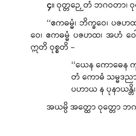
၄
။ ဝုတ္တဉှေတံ ဘဂဝတာ၊ 
‘‘ဧကဓမ္မံ၊ ဘိက္ခဝေ၊ ပဇ
ဝေ၊ ဧကဓမ္မံ ပဇဟထ၊ အဟံ ဝေ
ဣတိ ဝုစ္စတိ –
‘‘ယေန
ကောဓေန ကုဒ္ဓ
တံ ကောဓံ သမ္မဒညာ
ပဟာယ န ပုနာယန္တိ၊ 
အယမ္ပိ အတ္ထော ဝုတ္တော ဘဂ