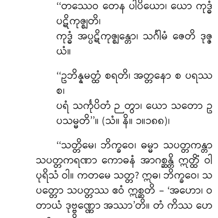
‘‘တဿေဝ တေန ပါပိယော၊ ယော ကုဒ္ဓံ
ပဋိကုဇ္ဈတိ၊
ကုဒ္ဓံ အပ္ပဋိကုဇ္ဈန္တော၊ သင်္ဂါမံ ဇေတိ ဒုဇ္ဇ
ယံ။
‘‘ဥဘိန္နမတ္ထံ စရတိ၊ အတ္တနော စ ပရဿ
စ၊
ပရံ သင်္ကုပိတံ ဉတွာ၊ ယော သတော ဥ
ပသမ္မတိ’’။ (သံ။ နိ။ ၁။၁၈၈)၊
‘‘သတ္တိမေ၊ ဘိက္ခဝေ၊ ဓမ္မာ သပတ္တကန္တာ
သပတ္တကရဏာ ကောဓနံ အာဂစ္ဆန္တိ ဣတ္ထိံ ဝါ
ပုရိသံ ဝါ။ ကတမေ သတ္တ? ဣဓ၊ ဘိက္ခဝေ၊ သ
ပတ္တော သပတ္တဿ ဧဝံ ဣစ္ဆတိ – ‘အဟော၊ ဝ
တာယံ ဒုဗ္ဗဏ္ဏော အဿာ’တိ။ တံ ကိဿ ဟေ