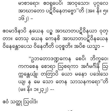
မာစာရော၊ ဧဝရူပေပိ၊ အာဝုသော၊ ပုဂ္ဂလေ
အာဃာတော
ပဋိဝိနေတဗ္ဗော’’တိ (အ။ နိ။ ၅။
၁၆၂) –
ဧဝမာဒိနာပိ နယေန ပဉ္စ အာဃာတပဋိဝိနယာ ဝုတ္
တာ။ တေသု ယေန ကေနစိ အာဃာတပဋိဝိနယေန
ဝိနေန္တောပေသ ဝိနေတီတိ ပဝုစ္စတိ။ အပိစ ယသ္မာ –
‘‘ဥဘတောဒဏ္ဍကေန စေပိ၊ ဘိက္ခဝေ၊
ကကစေန စောရာ ဩစရကာ အင်္ဂမင်္ဂါနိ ဩ
က္ကန္တေယျုံ၊ တတြာပိ ယော မနော ပဒေါသေ
ယျ၊ န မေ သော တေန သာသနကရော’’တိ
(မ။ နိ။ ၁။၂၃၂) –-
ဧဝံ သတ္ထု ဩဝါဒံ၊