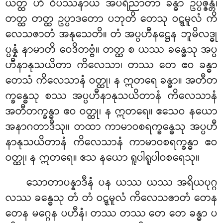
ယတ္ထ ဟိ ဝိပဿနာယ အပရိညာတာ ခန္ဓာ ဥပ္ပဇ္ဇန္တိ၊
တတ္ထ တတ္ထ ဥပ္ပာဒတော ပဘုတိ တေသု ဝဋ္ဋမူလံ ကိ
လေသဇာတံ အနုသေတိ။ တံ အပ္ပဟီနဋ္ဌေန ဘူမိလဒ္ဓု
ပ္ပန္နံ နာမာတိ ဝေဒိတဗ္ဗံ။ တတ္ထ စ ယဿ ခန္ဓေသု အပ္ပ
ဟီနာနုသယိတာ ကိလေသာ၊ တဿ တေ ဧဝ ခန္ဓာ
တေသံ ကိလေသာနံ ဝတ္ထု၊ န ဣတရေ ခန္ဓာ။ အတီတ
က္ခန္ဓေသု စဿ အပ္ပဟီနာနုသယိတာနံ ကိလေသာနံ
အတီတက္ခန္ဓာ ဧဝ ဝတ္ထု၊ န ဣတရေ။ ဧသေဝ နယော
အနာဂတာဒီသု။ တထာ ကာမာဝစရက္ခန္ဓေသု အပ္ပဟီ
နာနုသယိတာနံ ကိလေသာနံ ကာမာဝစရက္ခန္ဓာ ဧဝ
ဝတ္ထု၊ န ဣတရေ။ ဧသ နယော ရူပါရူပါဝစရေသု။
သောတာပန္နာဒီနံ ပန ယဿ ယဿ အရိယပုဂ္ဂ
လဿ ခန္ဓေသု တံ တံ ဝဋ္ဋမူလံ ကိလေသဇာတံ တေန
တေန မဂ္ဂေန ပဟီနံ၊ တဿ တဿ တေ တေ ခန္ဓာ ပ