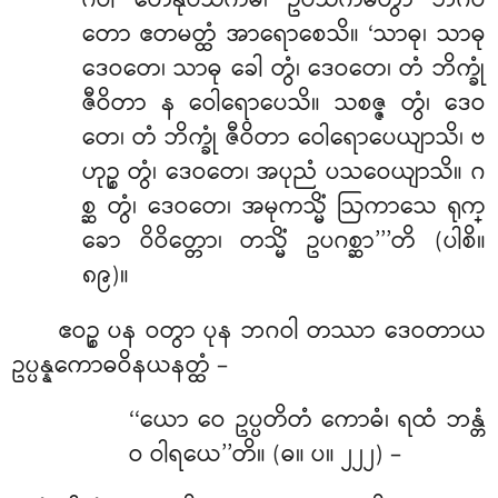
ဂဝါ တေနုပသင်္ကမိ၊ ဥပသင်္ကမိတွာ ဘဂဝ
တော ဧတမတ္ထံ အာရောစေသိ။ ‘သာဓု၊ သာဓု
ဒေဝတေ၊ သာဓု ခေါ တွံ၊ ဒေဝတေ၊ တံ ဘိက္ခုံ
ဇီဝိတာ န ဝေါရောပေသိ။ သစဇ္ဇ တွံ၊ ဒေဝ
တေ၊ တံ ဘိက္ခုံ ဇီဝိတာ ဝေါရောပေယျာသိ၊ ဗ
ဟုဉ္စ တွံ၊ ဒေဝတေ၊ အပုညံ ပသဝေယျာသိ။ ဂ
စ္ဆ တွံ၊ ဒေဝတေ၊ အမုကသ္မိံ ဩကာသေ ရုက္
ခော ဝိဝိတ္တော၊ တသ္မိံ ဥပဂစ္ဆာ’’’တိ (ပါစိ။
၈၉)။
ဧဝဉ္စ ပန ဝတွာ ပုန ဘဂဝါ တဿာ ဒေဝတာယ
ဥပ္ပန္နကောဓဝိနယနတ္ထံ –
‘‘ယော ဝေ ဥပ္ပတိတံ ကောဓံ၊ ရထံ ဘန္တံ
ဝ ဝါရယေ’’တိ။ (ဓ။ ပ။ ၂၂၂) –