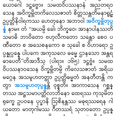
ယောဂေါ ဒဋ္ဌဗ္ဗော။ သမထဝိပဿနာနံ အညတရဝ
သေန အဝိက္ခမ္ဘိတကိလေသဇာတံ စိတ္တသန္တတိမနာရူဠှံ
ဥပ္ပတ္တိနိဝါရကဿ ဟေတုနော အဘာဝါ
အဝိက္ခမ္ဘိတုပ္ပ
န္နံ
နာမ။ တံ ‘‘အယမ္ပိ ခေါ၊ ဘိက္ခဝေ၊ အာနာပါနဿတိ
သမာဓိ ဘာဝိတော ဗဟုလီကတော သန္တော စေဝ ပ
ဏီတော စ အသေစနကော စ သုခေါ စ ဝိဟာရော ဥ
ပ္ပန္နုပ္ပန္နေ ပါပကေ အကုသလေ ဓမ္မေ ဌာနသော အန္တရ
ဓာပေတီ’’တိအာဒီသု (ပါရာ။ ၁၆၅) ဒဋ္ဌဗ္ဗံ။ သမထ
ဝိပဿနာဝသေန ဝိက္ခမ္ဘိတမ္ပိ ကိလေသဇာတံ အရိယ
မဂ္ဂေန အသမူဟတတ္တာ ဥပ္ပတ္တိဓမ္မတံ အနတီတန္တိ က
တွာ
အသမူဟတုပ္ပန္န
န္တိ ဝုစ္စတိ။ အာကာသေန ဂစ္ဆန္
တဿ အဋ္ဌသမာပတ္တိလာဘိနော ထေရဿ ကုသုမိတ
ရုက္ခေ ဥပဝနေ ပုပ္ဖာနိ ဩစိနန္တဿ မဓုရဿရေန
ဂါ
ယတော မာတုဂါမဿ ဂီတဿရံ သုတဝတော ဥပ္ပန္န