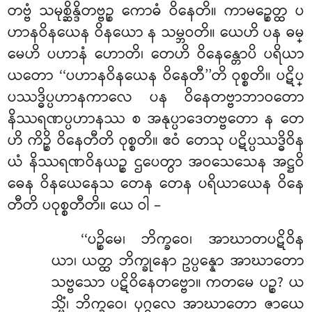
တဗ္ဗံ သမုစ္ဆိန္ဒိတဗ္ဗဉ္စ ကောဓံ ဝိနေတိ။ ကာမဉ္စေတ္ထ ပ
ဟာနဝိနယေန ဝိနယော န သမ္ဘဝတိ။ ယေဟိ ပန ဓမ္
မေဟိ ပဟာနံ ဟောတိ၊ တေဟိ ဝိနေန္တောပိ ပရိယာ
ယတော ‘‘ပဟာနဝိနယေန ဝိနေတီ’’တိ ဝုစ္စတိ။ ပဋိပ္
ပဿဒ္ဓိပ္ပဟာနကာလေ ပန ဝိနေတဗ္ဗာဘာဝတော
နိဿရဏပ္ပဟာနဿ စ အနုပ္ပာဒေတဗ္ဗတော န တေ
ဟိ ကိဉ္စိ ဝိနေတီတိ ဝုစ္စတိ။ ဧဝံ တေသု ပဋိပ္ပဿဒ္ဓိဝိန
ယံ နိဿရဏဝိနယဉ္စ ဌပေတွာ အဝသေသေန အဋ္ဌဝိ
ဓေန ဝိနယေနေသ တေန တေန ပရိယာယေန ဝိနေ
တီတိ ပဝုစ္စတီတိ။ ယေ ဝါ –
‘‘ပဉ္စိမေ၊ ဘိက္ခဝေ၊ အာဃာတပဋိဝိန
ယာ၊ ယတ္ထ ဘိက္ခုနော ဥပ္ပန္နော အာဃာတော
သဗ္ဗသော ပဋိဝိနေတဗ္ဗော။ ကတမေ ပဉ္စ? ယ
သ္မိံ၊ ဘိက္ခဝေ၊ ပုဂ္ဂလေ အာဃာတော ဇာယေ