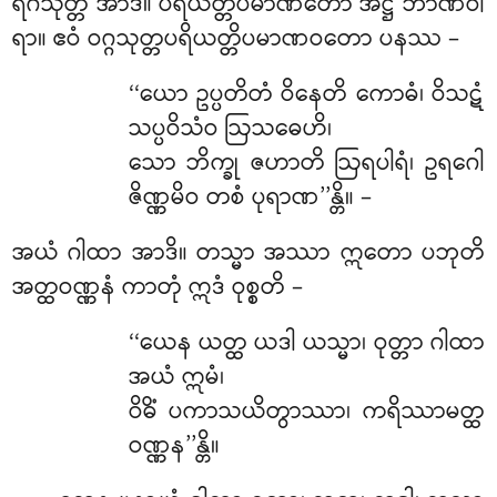
ရဂသုတ္တံ အာဒိ။ ပရိယတ္တိပမာဏတော အဋ္ဌ
ဘာဏဝါ
ရာ။ ဧဝံ ဝဂ္ဂသုတ္တပရိယတ္တိပမာဏဝတော ပနဿ –
‘‘ယော ဥပ္ပတိတံ ဝိနေတိ ကောဓံ၊ ဝိသဋံ
သပ္ပဝိသံဝ ဩသဓေဟိ၊
သော ဘိက္ခု ဇဟာတိ ဩရပါရံ၊ ဥရဂေါ
ဇိဏ္ဏမိဝ တစံ ပုရာဏ’’န္တိ။ –
အယံ ဂါထာ အာဒိ။ တသ္မာ အဿာ ဣတော ပဘုတိ
အတ္ထဝဏ္ဏနံ ကာတုံ ဣဒံ ဝုစ္စတိ –
‘‘ယေန ယတ္ထ ယဒါ ယသ္မာ၊ ဝုတ္တာ ဂါထာ
အယံ ဣမံ၊
ဝိဓိံ ပကာသယိတွာဿာ၊ ကရိဿာမတ္ထ
ဝဏ္ဏန’’န္တိ။