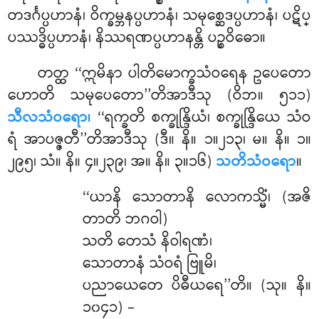
တဒင်္ဂပ္ပဟာနံ၊ ဝိက္ခမ္ဘနပ္ပဟာနံ၊ သမုစ္ဆေဒပ္ပဟာနံ၊ ပဋိပ္
ပဿဒ္ဓိပ္ပဟာနံ၊ နိဿရဏပ္ပဟာနန္တိ ပဉ္စဝိဓော။
တတ္ထ ‘‘ဣမိနာ ပါတိမောက္ခသံဝရေန ဥပေတော
ဟောတိ သမုပေတော’’တိအာဒီသု (ဝိဘ။ ၅၁၁)
သီလသံဝရော၊
‘‘ရက္ခတိ စက္ခုန္ဒြိယံ၊ စက္ခုန္ဒြိယေ သံဝ
ရံ အာပဇ္ဇတီ’’တိအာဒီသု (ဒီ။ နိ။ ၁။၂၁၃၊ မ။ နိ။ ၁။
၂၉၅၊ သံ။ နိ။ ၄။၂၃၉၊ အ။ နိ။ ၃။၁၆)
သတိသံဝရော
။
‘‘ယာနိ သောတာနိ လောကသ္မိံ၊ (အဇိ
တာတိ ဘဂဝါ)
သတိ တေသံ နိဝါရဏံ၊
သောတာနံ သံဝရံ ဗြူမိ၊
ပညာယေတေ ပိဓီယရေ’’တိ။ (သု။ နိ။
၁၀၄၁) –