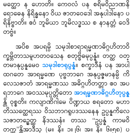
မတ္ထော န ဟောတိ။ ကေဝလံ ပန စရိမဝိညာဏနိ
ရောဓေန နိရိန္ဓနော ဝိယ ဇာတဝေဒေါ အနုပါဒါနော ပ
ရိနိဗ္ဗာတိ။ ဧဝံ ဘူမိယာ ဘူမိလဒ္ဓဿ စ နာနတ္တံ ဝေဒိ
တဗ္ဗံ။
အပိစ
အပရမ္ပိ သမုဒါစာရာရမ္မဏာဓိဂ္ဂဟိတာဝိ
က္ခမ္ဘိတာသမူဟတဝသေန စတုဗ္ဗိဓမုပ္ပန္နံ။ တတ္ထ ဝတ္
တမာနုပ္ပန္နမေဝ
သမုဒါစာရုပ္ပန္နံ
။ စက္ခာဒီနံ ပန အာပါ
ထဂတေ အာရမ္မဏေ ပုဗ္ဗဘာဂေ အနုပ္ပဇ္ဇမာနမ္ပိ ကိ
လေသဇာတံ အာရမ္မဏဿ အဓိဂ္ဂဟိတတ္တာ ဧဝ အပ
ရဘာဂေ အဝဿမုပ္ပတ္တိတော
အာရမ္မဏာဓိဂ္ဂဟိတုပ္ပန္န
န္တိ ဝုစ္စတိ။ ကလျာဏိဂါမေ ပိဏ္ဍာယ စရတော
မဟာ
တိဿတ္ထေရဿ ဝိသဘာဂရူပဒဿနေန ဥပ္ပန္နကိလေ
သဇာတဉ္စေတ္ထ နိဒဿနံ။ တဿ ‘‘ဥပ္ပန္နံ ကာမဝိ
တက္က’’န္တိအာဒီသု (မ။ နိ။ ၁။၂၆၊ အ။ နိ။ ၆။၅၈) ပ