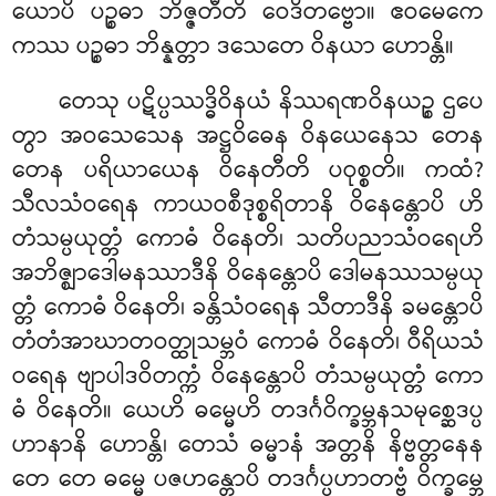
ယောပိ ပဉ္စဓာ ဘိဇ္ဇတီတိ ဝေဒိတဗ္ဗော။ ဧဝမေကေ
ကဿ ပဉ္စဓာ ဘိန္နတ္တာ ဒသေတေ ဝိနယာ ဟောန္တိ။
တေသု ပဋိပ္ပဿဒ္ဓိဝိနယံ နိဿရဏဝိနယဉ္စ ဌပေ
တွာ
အဝသေသေန အဋ္ဌဝိဓေန ဝိနယေနေသ တေန
တေန ပရိယာယေန ဝိနေတီတိ ပဝုစ္စတိ။ ကထံ?
သီလသံဝရေန ကာယဝစီဒုစ္စရိတာနိ ဝိနေန္တောပိ ဟိ
တံသမ္ပယုတ္တံ ကောဓံ ဝိနေတိ၊ သတိပညာသံဝရေဟိ
အဘိဇ္ဈာဒေါမနဿာဒီနိ ဝိနေန္တောပိ ဒေါမနဿသမ္ပယု
တ္တံ ကောဓံ ဝိနေတိ၊ ခန္တိသံဝရေန သီတာဒီနိ ခမန္တောပိ
တံတံအာဃာတဝတ္ထုသမ္ဘဝံ ကောဓံ ဝိနေတိ၊ ဝီရိယသံ
ဝရေန ဗျာပါဒဝိတက္ကံ ဝိနေန္တောပိ တံသမ္ပယုတ္တံ ကော
ဓံ ဝိနေတိ။ ယေဟိ ဓမ္မေဟိ တဒင်္ဂဝိက္ခမ္ဘနသမုစ္ဆေဒပ္ပ
ဟာနာနိ ဟောန္တိ၊ တေသံ ဓမ္မာနံ အတ္တနိ နိဗ္ဗတ္တနေန
တေ တေ ဓမ္မေ ပဇဟန္တောပိ တဒင်္ဂပ္ပဟာတဗ္ဗံ ဝိက္ခမ္ဘေ