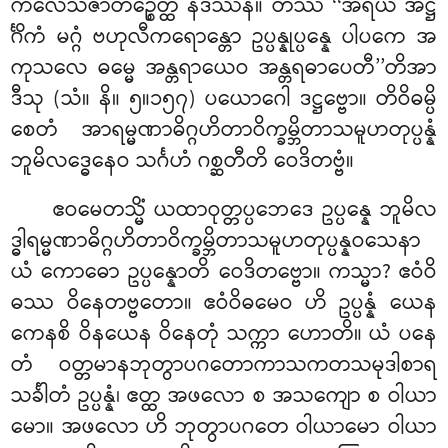
ကိလေသဇာတဉ္စေတ္ထ နိဒဿနံ။ တဿ ‘‘အရိယံ အဋ္ဌ
င်္ဂိကံ မဂ္ဂံ ဗဟုလီကရောန္တော ဥပ္ပန္နုပ္ပန္နေ ပါပကေ အ
ကုသလေ ဓမ္မေ အန္တရာယေဝ အန္တရဓာပေတီ’’တိအာ
ဒီသု (သံ။ နိ။ ၅။၁၅၇) ပယောဂေါ ဒဋ္ဌဗ္ဗော။ တိဝိဓမ္ပိ
စေတံ အာရမ္မဏာဓိဂ္ဂဟိတာဝိက္ခမ္ဘိတာသမူဟတုပ္ပန္နံ
ဘူမိလဒ္ဓေနေဝ သင်္ဂဟံ ဂစ္ဆတီတိ ဝေဒိတဗ္ဗံ။
ဧဝမေတသ္မိံ ယထာဝုတ္တပ္ပဘေဒေ ဥပ္ပန္နေ ဘူမိလ
ဒ္ဓါရမ္မဏာဓိဂ္ဂဟိတာဝိက္ခမ္ဘိတာသမူဟတုပ္ပန္နဝသေနာ
ယံ ကောဓော ဥပ္ပန္နောတိ ဝေဒိတဗ္ဗော။ ကသ္မာ? ဧဝံဝိ
ဓဿ ဝိနေတဗ္ဗတော။ ဧဝံဝိဓမေဝ ဟိ ဥပ္ပန္နံ ယေန
ကေနစိ ဝိနယေန ဝိနေတုံ သက္ကာ ဟောတိ။ ယံ ပနေ
တံ ဝတ္တမာနဘုတွာပဂတောကာသကတသမုဒါစာရ
သင်္ခါတံ ဥပ္ပန္နံ၊ ဧတ္ထ အဖလော စ အသကျော စ ဝါယာ
မော။ အဖလော ဟိ ဘုတွာပဂတေ ဝါယာမော ဝါယာ