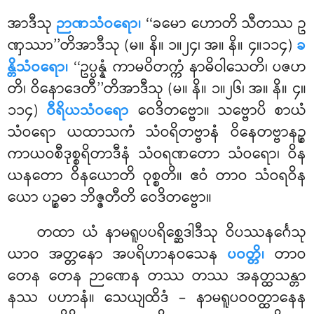
အာဒီသု
ဉာဏသံဝရော၊
‘‘ခမော ဟောတိ သီတဿ ဥ
ဏှဿာ’’တိအာဒီသု (မ။ နိ။ ၁။၂၄၊ အ။ နိ။ ၄။၁၁၄)
ခ
န္တိသံဝရော၊
‘‘ဥပ္ပန္နံ ကာမဝိတက္ကံ နာဓိဝါသေတိ၊ ပဇဟ
တိ၊ ဝိနောဒေတီ’’တိအာဒီသု (မ။ နိ။ ၁။၂၆၊ အ။ နိ။ ၄။
၁၁၄)
ဝီရိယသံဝရော
ဝေဒိတဗ္ဗော။ သဗ္ဗောပိ စာယံ
သံဝရော ယထာသကံ သံဝရိတဗ္ဗာနံ ဝိနေတဗ္ဗာနဉ္စ
ကာယဝစီဒုစ္စရိတာဒီနံ သံဝရဏတော သံဝရော၊ ဝိန
ယနတော ဝိနယောတိ ဝုစ္စတိ။ ဧဝံ တာဝ သံဝရဝိန
ယော ပဉ္စဓာ ဘိဇ္ဇတီတိ ဝေဒိတဗ္ဗော။
တထာ ယံ နာမရူပပရိစ္ဆေဒါဒီသု ဝိပဿနင်္ဂေသု
ယာဝ အတ္တနော အပရိဟာနဝသေန
ပဝတ္တိ၊
တာဝ
တေန တေန ဉာဏေန တဿ တဿ အနတ္ထသန္တာ
နဿ ပဟာနံ။ သေယျထိဒံ – နာမရူပဝဝတ္ထာနေန