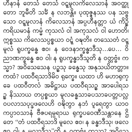
ဟီနာနံ တေသံ တေသံ ဝဋ္ဋမူလကိလေသာနံ အဝတ္ထု
တော ဘူမီတိ သင်္ခံ န လဘန္တိ။ ပုထုဇ္ဇနဿ ပန သဗ္ဗ
သော ဝဋ္ဋမူလာနံ ကိလေသာနံ အပ္ပဟီနတ္တာ ယံ ကိဉ္စိ
ကရိယမာနံ ကမ္မံ ကုသလံ ဝါ အကုသလံ ဝါ ဟောတိ၊
ဣစ္စဿ ကိလေသပ္ပစ္စယာ ဝဋ္ဋံ ဝဍ္ဎတိ။ တဿေတံ ဝဋ္ဋ
မူလံ ရူပက္ခန္ဓေ ဧဝ၊ န ဝေဒနာက္ခန္ဓာဒီသု…ပေ… ဝိ
ညာဏက္ခန္ဓေ ဧဝ ဝါ၊ န ရူပက္ခန္ဓာဒီသူတိ န ဝတ္တဗ္ဗံ။ က
သ္မာ? အဝိသေသေန ပဉ္စသု ခန္ဓေသု အနုသယိတတ္တာ။
ကထံ? ပထဝီရသာဒိမိဝ ရုက္ခေ။ ယထာ ဟိ မဟာရုက္
ခေ ပထဝီတလံ အဓိဋ္ဌာယ ပထဝီရသဉ္စ အာပေါရသ
ဉ္စ
နိဿာယ တပ္ပစ္စယာ မူလခန္ဓသာခပသာခပတ္တပလ္လ
ဝပလာသပုပ္ဖဖလေဟိ ဝဍ္ဎိတွာ နဘံ ပူရေတွာ ယာဝ
ကပ္ပာဝသာနံ ဗီဇပရမ္ပရာယ ရုက္ခပဝေဏီသန္တာနေ ဌိ
တေ
‘‘တံ ပထဝီရသာဒိ မူလေ ဧဝ၊ န ခန္ဓာဒီသု၊ ဖလေ
ဧဝ ဝါ၊ န မူလာဒီသူ’’တိ န ဝတ္တဗ္ဗံ။ ကသ္မာ? အဝိသေ