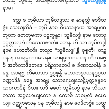
တာသု ဘူမီသု အသမူဟတမကုသလံ
ဘူမိလဒ္ဓုပ္ပန္နံ
နာမ။
ဧတ္ထ စ ဘူမိယာ ဘူမိလဒ္ဓဿ စ နာနတ္တံ ဝေဒိတ
ဗ္ဗံ။ သေယျထိဒံ – ဘူမိ နာမ ဝိပဿနာယ အာရမ္မဏ
ဘူတာ တေဘူမကာ ပဉ္စက္ခန္ဓာ။ ဘူမိလဒ္ဓံ နာမ တေသု
ဥပ္ပတ္တာရဟံ
ကိလေသဇာတံ။ တေန ဟိ သာ ဘူမိလဒ္ဓါ
နာမ ဟောတီတိ။ တသ္မာ ‘‘ဘူမိလဒ္ဓ’’န္တိ ဝုစ္စတိ။ တဉ္စ
ပန န အာရမ္မဏဝသေန။ အာရမ္မဏဝသေန ဟိ သဗ္ဗေ
ပိ အတီတာဒိဘေဒေ ပရိညာတေပိ စ ခီဏာသဝါနံ
ခ
န္ဓေ အာရဗ္ဘ ကိလေသာ ဥပ္ပဇ္ဇန္တိ မဟာကစ္စာယနဥပ္ပလ
ဝဏ္ဏာဒီနံ ခန္ဓေ အာရဗ္ဘ သောရေယျသေဋ္ဌိပုတ္တနန္ဒမာ
ဏဝကာဒီနံ ဝိယ။ ယဒိ စေတံ ဘူမိလဒ္ဓံ နာမ သိယာ၊
တဿ အပ္ပဟေယျတော န ကောစိ ဘဝမူလံ ဇဟေ
ယျ။ ဝတ္ထုဝသေန ပန ဘူမိလဒ္ဓံ နာမ ဝေဒိတဗ္ဗံ။ ယတ္ထ