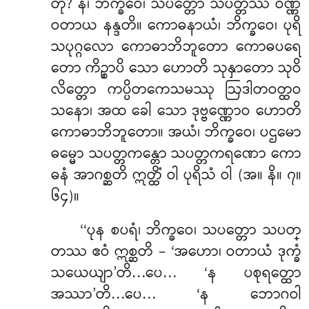
တု? န၊ ဘိက္ခဝေ၊ သပတ္တော သပတ္တဿ ဝဏ္ဏ
ဝတာယ နန္ဒတိ။ ကောဓနာယံ၊ ဘိက္ခဝေ၊ ပုရိ
သပုဂ္ဂလော ကောဓာဘိဘူတော ကောဓပရေ
တော ကိဉ္စာပိ သော ဟောတိ သုနှာတော သုဝိ
လိတ္တော ကပ္ပိတကေသမဿု ဩဒါတဝတ္ထဝ
သနော၊ အထ ခေါ သော ဒုဗ္ဗဏ္ဏောဝ ဟောတိ
ကောဓာဘိဘူတော။ အယံ၊ ဘိက္ခဝေ၊ ပဌမော
ဓမ္မော သပတ္တကန္တော သပတ္တကရဏော ကော
ဓနံ အာဂစ္ဆတိ ဣတ္ထိံ ဝါ ပုရိသံ ဝါ (အ။ နိ။ ၇။
၆၄)။
‘‘ပုန
စပရံ၊ ဘိက္ခဝေ၊ သပတ္တော သပတ္
တဿ ဧဝံ ဣစ္ဆတိ – ‘အဟော၊ ဝတာယံ ဒုက္ခံ
သယေယျာ’တိ…ပေ… ‘န ပစုရတ္ထော
အဿာ’တိ…ပေ… ‘န ဘောဂဝါ