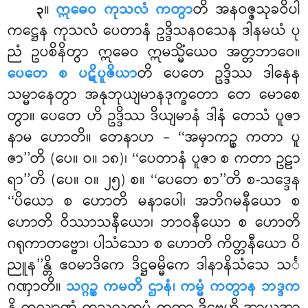
။
ဣဓေဝ ကုသလံ ကတွာ
တိ အနဝဇ္ဇသုခဝိပါ
၃
ကဋ္ဌေန ကုသလံ ပေတာနံ ဥဒ္ဒိသနဝသေန ဒါနမယံ ပု
ညံ ဥပစိနိတွာ ဣဓေဝ ဣမသ္မိံယေဝ အတ္တဘာဝေ။
ပေတေ စ ပဋိပူဇိယာ
တိ ပေတေ ဥဒ္ဒိဿ ဒါနေန
သမ္မာနေတွာ အနုဘုယျမာနဒုက္ခတော တေ မောစေ
တွာ။ ပေတေ ဟိ ဥဒ္ဒိဿ ဒိယျမာနံ ဒါနံ တေသံ ပူဇာ
နာမ ဟောတိ။ တေနာဟ – ‘‘အမှာကဉ္စ ကတာ ပူ
ဇာ’’တိ (ပေ။ ဝ။ ၁၈)၊ ‘‘ပေတာနံ ပူဇာ စ ကတာ ဥဠာ
ရာ’’တိ (ပေ။ ဝ။ ၂၅) စ။ ‘‘ပေတေ စာ’’တိ စ-သဒ္ဒေန
‘‘ပိယော စ ဟောတိ မနာပေါ၊ အဘိဂမနီယော စ
ဟောတိ ဝိဿာသနီယော၊ ဘာဝနီယော စ ဟောတိ
ဂရုကာတဗ္ဗော၊ ပါသံသော စ ဟောတိ ကိတ္တနီယော ဝိ
ညူန’’န္တိ ဧဝမာဒိကေ ဒိဋ္ဌဓမ္မိကေ ဒါနာနိသံသေ သင်္
ဂဏှာတိ။
သဂ္ဂဉ္စ ကမတိ ဌာနံ၊ ကမ္မံ ကတွာန ဘဒ္ဒက