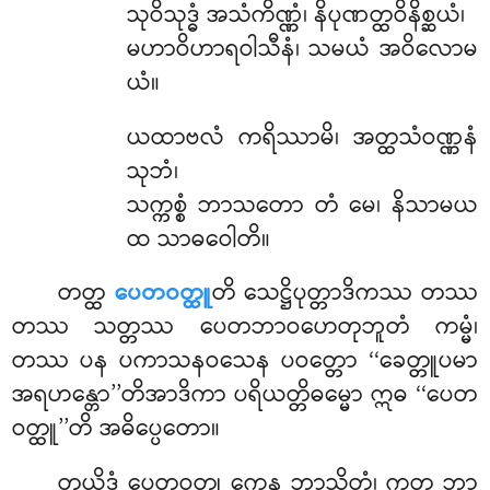
သုဝိသုဒ္ဓံ
အသံကိဏ္ဏံ၊ နိပုဏတ္ထဝိနိစ္ဆယံ၊
မဟာဝိဟာရဝါသီနံ၊ သမယံ အဝိလောမ
ယံ။
ယထာဗလံ ကရိဿာမိ၊ အတ္ထသံဝဏ္ဏနံ
သုဘံ၊
သက္ကစ္စံ ဘာသတော တံ မေ၊ နိသာမယ
ထ သာဓဝေါတိ။
တတ္ထ
ပေတဝတ္ထူ
တိ သေဋ္ဌိပုတ္တာဒိကဿ တဿ
တဿ သတ္တဿ ပေတဘာဝဟေတုဘူတံ ကမ္မံ၊
တဿ ပန ပကာသနဝသေန ပဝတ္တော ‘‘ခေတ္တူပမာ
အရဟန္တော’’တိအာဒိကာ ပရိယတ္တိဓမ္မော ဣဓ ‘‘ပေတ
ဝတ္ထူ’’တိ အဓိပ္ပေတော။
တယိဒံ ပေတဝတ္ထု ကေန ဘာသိတံ၊ ကတ္ထ ဘာ