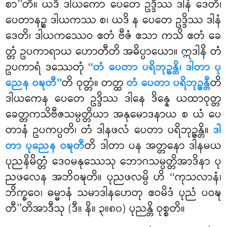
စာ’’တိ။ ယဒိ ဒါယကော ပေတေ ဥဒ္ဒိဿ ဒါနံ ဒေတိ၊
ပေတာနဉ္စ ဒါယကဿ စ၊ ယဒိ န ပေတေ ဥဒ္ဒိဿ ဒါနံ
ဒေတိ၊ ဒါယကဿေဝ ဧတံ ဗီဇံ ဧသာ ကသိ ဧတံ ခေ
တ္တံ ဥပကာရာယ ဟောတီတိ အဓိပ္ပာယော။ ဣဒါနိ တံ
ဥပကာရံ ဒဿေတုံ
‘‘တံ ပေတာ ပရိဘုဉ္ဇန္တိ၊ ဒါတာ ပု
ညေန ဝဍ္ဎတီ’’
တိ ဝုတ္တံ။ တတ္ထ
တံ ပေတာ ပရိဘုဉ္ဇန္တီ
တိ
ဒါယကေန ပေတေ ဥဒ္ဒိဿ ဒါနေ ဒိန္နေ ယထာဝုတ္တ
ခေတ္တကသိဗီဇသမ္ပတ္တိယာ အနုမောဒနာယ စ ယံ ပေ
တာနံ ဥပကပ္ပတိ၊ တံ ဒါနဖလံ ပေတာ ပရိဘုဉ္ဇန္တိ။
ဒါ
တာ ပုညေန ဝဍ္ဎတီ
တိ ဒါတာ ပန အတ္တနော ဒါနမယ
ပုညနိမိတ္တံ ဒေဝမနုဿေသု ဘောဂသမ္ပတ္တိအာဒိနာ ပု
ညဖလေန အဘိဝဍ္ဎတိ။ ပုညဖလမ္ပိ ဟိ ‘‘ကုသလာနံ၊
ဘိက္ခဝေ၊ ဓမ္မာနံ သမာဒါနဟေတု ဧဝမိဒံ ပုညံ ပဝဍ္ဎ
တီ’’တိအာဒီသု (ဒီ။ နိ။ ၃။၈၀) ပုညန္တိ ဝုစ္စတိ။