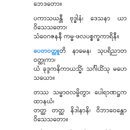
ဘေဒတော။
ပကာသယန္တီ ဗုဒ္ဓါနံ၊ ဒေသနာ ယာ
ဝိသေသတော၊
သံဝေဂဇနနီ ကမ္မ-ဖလပစ္စက္ခကာရိနီ။
ပေတဝတ္ထူ
တိ နာမေန၊ သုပရိညာတ
ဝတ္ထုကာ၊
ယံ ခုဒ္ဒကနိကာယသ္မိံ၊ သင်္ဂါယိံသု မဟေ
သယော။
တဿ သမ္မာဝလမ္ဗိတွာ၊ ပေါရာဏဋ္ဌက
ထာနယံ၊
တတ္ထ တတ္ထ နိဒါနာနိ၊ ဝိဘာဝေန္တော
ဝိသေသတော။