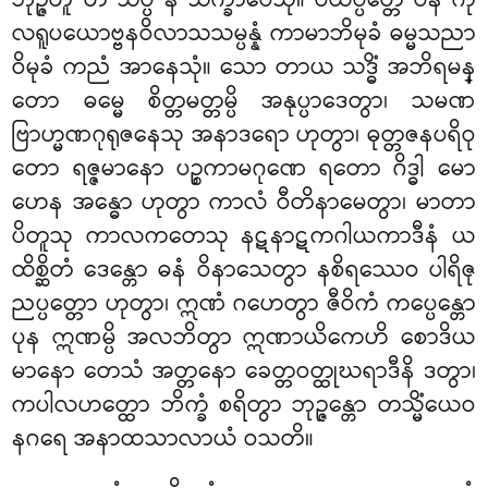
ဘုဉ္ဇတူ’’တိ သိပ္ပံ န သိက္ခာပေသုံ။ ဝယပ္ပတ္တေ ပန ကု
လရူပယောဗ္ဗနဝိလာသသမ္ပန္နံ ကာမာဘိမုခံ ဓမ္မသညာ
ဝိမုခံ ကညံ အာနေသုံ။ သော တာယ သဒ္ဓိံ အဘိရမန္
တော ဓမ္မေ စိတ္တမတ္တမ္ပိ အနုပ္ပာဒေတွာ၊ သမဏ
ဗြာဟ္မဏဂုရုဇနေသု အနာဒရော ဟုတွာ၊ ဓုတ္တဇနပရိဝု
တော ရဇ္ဇမာနော ပဉ္စကာမဂုဏေ ရတော ဂိဒ္ဓါ မော
ဟေန အန္ဓော ဟုတွာ ကာလံ ဝီတိနာမေတွာ၊ မာတာ
ပိတူသု ကာလကတေသု နဋနာဋကဂါယကာဒီနံ ယ
ထိစ္ဆိတံ ဒေန္တော ဓနံ ဝိနာသေတွာ နစိရဿေဝ
ပါရိဇု
ညပ္ပတ္တော ဟုတွာ၊ ဣဏံ ဂဟေတွာ ဇီဝိကံ ကပ္ပေန္တော
ပုန ဣဏမ္ပိ အလဘိတွာ ဣဏာယိကေဟိ စောဒိယ
မာနော တေသံ အတ္တနော ခေတ္တဝတ္ထုဃရာဒီနိ ဒတွာ၊
ကပါလဟတ္ထော ဘိက္ခံ စရိတွာ ဘုဉ္ဇန္တော တသ္မိံယေဝ
နဂရေ အနာထသာလာယံ ဝသတိ။