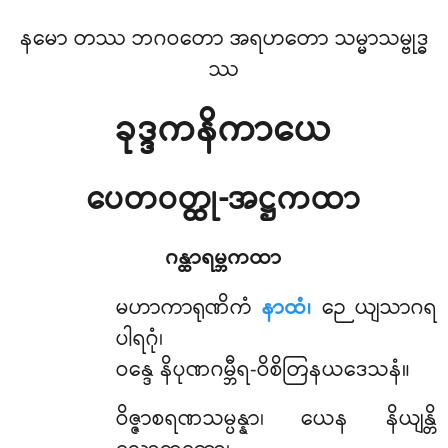
နမော တဿ ဘဂဝတော အရဟတော သမ္မာသမ္ဗုဒ္ဓ
ဿ
ခုဒ္ဒကနိကာယေ
ပေတဝတ္ထု-အဋ္ဌကထာ
ဂန္ထာရမ္ဘကထာ
မဟာကာရုဏိကံ
နာထံ၊
ဉေယျသာဂရ
ပါရဂုံ၊
ဝန္ဒေ နိပုဏဂမ္ဘီရ-ဝိစိတြနယဒေသနံ။
ဝိဇ္ဇာစရဏသမ္ပန္နာ၊ ယေန နိယျန္တိ