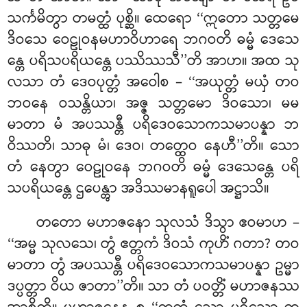
သင်္ကမိတွာ တမတ္ထံ ပုစ္ဆိ။ ထေရော ‘‘ဣတော သတ္တမေ
ဒိဝသေ ဝေဠုဝနမဟာဝိဟာရေ ဘဂဝတိ ဓမ္မံ ဒေသေ
န္တေ ပရိသပရိယန္တေ ပဿိဿသီ’’တိ အာဟ။ အထ သု
လသာ တံ ဒေဝပုတ္တံ အဝေါစ – ‘‘အယုတ္တံ မယှံ တဝ
ဘဝနေ ဝသန္တိယာ၊ အဇ္ဇ သတ္တမော ဒိဝသော၊ မမ
မာတာ မံ အပဿန္တီ ပရိဒေဝသောကသမာပန္နာ ဘ
ဝိဿတိ၊ သာဓု မံ၊ ဒေဝ၊ တတ္ထေဝ နေဟီ’’တိ။ သော
တံ နေတွာ ဝေဠုဝနေ ဘဂဝတိ ဓမ္မံ ဒေသေန္တေ ပရိ
သပရိယန္တေ ဌပေန္တွာ အဒိဿမာနရူပေါ အဋ္ဌာသိ။
တတော မဟာဇနော သုလသံ ဒိသွာ ဧဝမာဟ –
‘‘အမ္မ သုလသေ၊ တွံ ဧတ္တကံ ဒိဝသံ ကုဟိံ ဂတာ? တဝ
မာတာ တွံ အပဿန္တီ ပရိဒေဝသောကသမာပန္နာ ဥမ္မာ
ဒပ္ပတ္တာ ဝိယ ဇာတာ’’တိ။ သာ တံ ပဝတ္တိံ မဟာဇနဿ