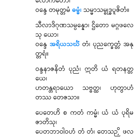
လောကတော၊
ဝန္ဒေ တမုတ္တမံ
ဓမ္မံ၊
သမ္မာသမ္ဗုဒ္ဓပူဇိတံ။
သီလာဒိဂုဏသမ္ပန္နော၊ ဌိတော မဂ္ဂဖလေ
သု ယော၊
ဝန္ဒေ
အရိယသင်္ဃံ
တံ၊ ပုညက္ခေတ္တံ အနု
တ္တရံ။
ဝန္ဒနာဇနိတံ
ပုညံ၊ ဣတိ ယံ ရတနတ္တ
ယေ၊
ဟတန္တရာယော သဗ္ဗတ္ထ၊ ဟုတွာဟံ
တဿ တေဇသာ။
ပေတေဟိ စ ကတံ ကမ္မံ၊ ယံ ယံ ပုရိမ
ဇာတိသု၊
ပေတဘာဝါဝဟံ တံ တံ၊ တေသဉှိ ဖလ