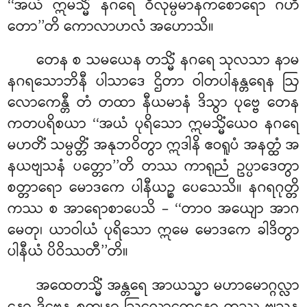
‘‘အယံ ဣမသ္မိံ နဂရေ ဝိလုမ္ပမာနကစောရော ဂဟိ
တော’’တိ ကောလာဟလံ အဟောသိ။
တေန စ သမယေန တသ္မိံ နဂရေ သုလသာ နာမ
နဂရသောဘိနီ ပါသာဒေ ဌိတာ ဝါတပါနန္တရေန ဩ
လောကေန္တီ တံ တထာ နီယမာနံ ဒိသွာ ပုဗ္ဗေ တေန
ကတပရိစယာ ‘‘အယံ ပုရိသော ဣမသ္မိံယေဝ နဂရေ
မဟတိံ သမ္ပတ္တိံ အနုဘဝိတွာ ဣဒါနိ ဧဝရူပံ အနတ္ထံ အ
နယဗျသနံ ပတ္တော’’တိ တဿ ကာရုညံ
ဥပ္ပာဒေတွာ
စတ္တာရော မောဒကေ ပါနီယဉ္စ ပေသေသိ။ နဂရဂုတ္တိ
ကဿ စ အာရောစာပေသိ – ‘‘တာဝ အယျော အာဂ
မေတု၊ ယာဝါယံ
ပုရိသော ဣမေ မောဒကေ ခါဒိတွာ
ပါနီယံ ပိဝိဿတီ’’တိ။
အထေတသ္မိံ အန္တရေ အာယသ္မာ မဟာမောဂ္ဂလ္လာ