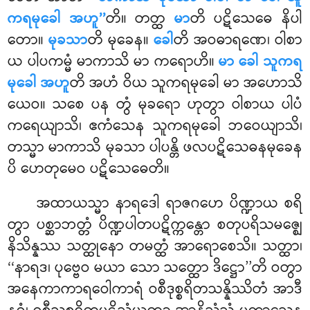
ကရမုခေါ အဟူ’’
တိ။ တတ္ထ
မာ
တိ ပဋိသေဓေ နိပါ
တော။
မုခသာ
တိ မုခေန။
ခေါ
တိ အဝဓာရဏေ၊ ဝါစာ
ယ ပါပကမ္မံ မာကာသိ မာ ကရောဟိ။
မာ
ခေါ သူကရ
မုခေါ အဟူ
တိ အဟံ ဝိယ သူကရမုခေါ မာ အဟောသိ
ယေဝ။ သစေ ပန တွံ မုခရော ဟုတွာ ဝါစာယ ပါပံ
ကရေယျာသိ၊ ဧကံသေန သူကရမုခေါ ဘဝေယျာသိ၊
တသ္မာ မာကာသိ မုခသာ ပါပန္တိ ဖလပဋိသေဓနမုခေန
ပိ ဟေတုမေဝ ပဋိသေဓေတိ။
အထာယသ္မာ နာရဒေါ ရာဇဂဟေ ပိဏ္ဍာယ စရိ
တွာ ပစ္ဆာဘတ္တံ ပိဏ္ဍပါတပဋိက္ကန္တော စတုပရိသမဇ္ဈေ
နိသိန္နဿ သတ္ထုနော တမတ္ထံ အာရောစေသိ။ သတ္ထာ၊
‘‘နာရဒ၊ ပုဗ္ဗေဝ မယာ
သော သတ္ထော ဒိဋ္ဌော’’တိ ဝတွာ
အနေကာကာရဝေါကာရံ ဝစီဒုစ္စရိတသန္နိဿိတံ အာဒီ