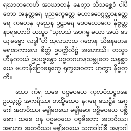
ရဃာတကေဟိ အာဃာတနံ နေတွာ သီသစ္ဆေဒံ ပါပိ
တော အနုတ္တရေ ပုညက္ခေတ္တေ မဟာမောဂ္ဂလ္လာနတ္ထေ
ရေ ကတေန ပုညေန ဥဠာရေ ဒေဝလောကေ နိဗ္ဗတ္တ
နာရဟောပိ ယသ္မာ ‘‘သုလသံ အာဂမ္မ မယာ အယံ ဒေ
ယျဓမ္မော လဒ္ဓါ’’တိ သုလသာယ ဂတေန သိနေဟေန
မရဏကာလေ စိတ္တံ ဥပက္ကိလိဋ္ဌံ အဟောသိ။ တသ္မာ
ဟီနကာယံ ဥပပဇ္ဇန္တော ပဗ္ဗတဂဟနသမ္ဘူတေ သန္ဒစ္ဆာ
ယေ မဟာနိဂြောဓရုက္ခေ ရုက္ခဒေဝတာ ဟုတွာ နိဗ္ဗတ္
တိ။
သော
ကိရ သစေ ပဌမဝယေ ကုလဝံသဋ္ဌပနေ
ဥဿုက္ကံ အကရိဿ၊ တသ္မိံယေဝ နဂရေ သေဋ္ဌီနံ အဂ္
ဂေါ အဘဝိဿ၊ မဇ္ဈိမဝယေ မဇ္ဈိမော၊ ပစ္ဆိမဝယေ ပစ္ဆိ
မော။ သစေ ပန ပဌမဝယေ ပဗ္ဗဇိတော အဘဝိဿ၊
အရဟာ အဘဝိဿ၊ မဇ္ဈိမဝယေ သကဒါဂါမီ အနာဂါ