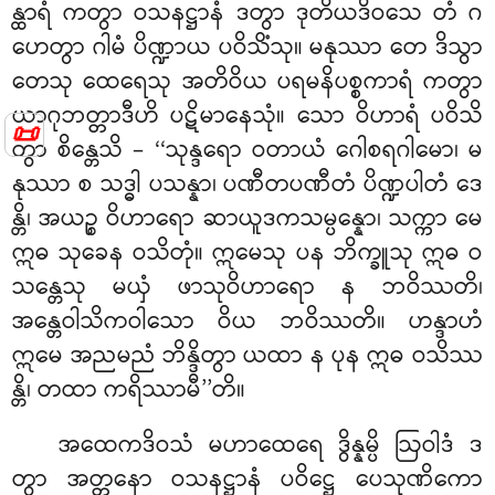
န္ထာရံ ကတွာ ဝသနဋ္ဌာနံ ဒတွာ ဒုတိယဒိဝသေ တံ ဂ
ဟေတွာ ဂါမံ ပိဏ္ဍာယ ပဝိသိံသု။ မနုဿာ တေ ဒိသွာ
တေသု ထေရေသု အတိဝိယ ပရမနိပစ္စကာရံ ကတွာ
ယာဂုဘတ္တာဒီဟိ ပဋိမာနေသုံ။ သော ဝိဟာရံ ပဝိသိ
📜
တွာ စိန္တေသိ – ‘‘သုန္ဒရော ဝတာယံ ဂေါစရဂါမော၊ မ
နုဿာ စ သဒ္ဓါ ပသန္နာ၊ ပဏီတပဏီတံ ပိဏ္ဍပါတံ ဒေ
န္တိ၊ အယဉ္စ ဝိဟာရော ဆာယူဒကသမ္ပန္နော၊ သက္ကာ မေ
ဣဓ သုခေန ဝသိတုံ။ ဣမေသု ပန ဘိက္ခူသု ဣဓ ဝ
သန္တေသု မယှံ ဖာသုဝိဟာရော န ဘဝိဿတိ၊
အန္တေဝါသိကဝါသော ဝိယ ဘဝိဿတိ။ ဟန္ဒာဟံ
ဣမေ အညမညံ ဘိန္ဒိတွာ ယထာ န ပုန ဣဓ ဝသိဿ
န္တိ၊ တထာ ကရိဿာမီ’’တိ။
အထေကဒိဝသံ
မဟာထေရေ ဒွိန္နမ္ပိ ဩဝါဒံ ဒ
တွာ အတ္တနော ဝသနဋ္ဌာနံ ပဝိဋ္ဌေ ပေသုဏိကော