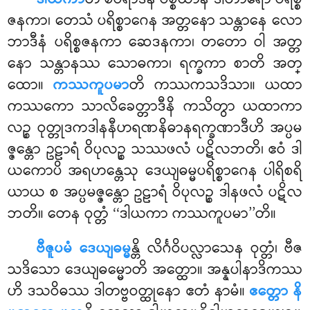
ဒါယကာ
တိ စီဝရာဒီနံ ပစ္စယာနံ ဒါတာရော ပရိစ္စ
ဇနကာ၊ တေသံ ပရိစ္စာဂေန အတ္တနော သန္တာနေ လော
ဘာဒီနံ ပရိစ္စဇနကာ ဆေဒနကာ၊ တတော ဝါ အတ္တ
နော သန္တာနဿ သောဓကာ၊ ရက္ခကာ စာတိ အတ္
ထော။
ကဿကူပမာ
တိ ကဿကသဒိသာ။ ယထာ
ကဿကော သာလိခေတ္တာဒီနိ ကသိတွာ ယထာကာ
လဉ္စ ဝုတ္တုဒကဒါနနီဟရဏနိဓာနရက္ခဏာဒီဟိ အပ္ပမ
ဇ္ဇန္တော ဥဠာရံ ဝိပုလဉ္စ သဿဖလံ ပဋိလဘတိ၊ ဧဝံ ဒါ
ယကောပိ အရဟန္တေသု ဒေယျဓမ္မပရိစ္စာဂေန ပါရိစရိ
ယာယ စ အပ္ပမဇ္ဇန္တော ဥဠာရံ ဝိပုလဉ္စ ဒါနဖလံ ပဋိလ
ဘတိ။ တေန ဝုတ္တံ ‘‘ဒါယကာ ကဿကူပမာ’’တိ။
ဗီဇူပမံ ဒေယျဓမ္မ
န္တိ လိင်္ဂဝိပလ္လာသေန ဝုတ္တံ၊ ဗီဇ
သဒိသော ဒေယျဓမ္မောတိ အတ္ထော။ အန္နပါနာဒိကဿ
ဟိ ဒသဝိဓဿ ဒါတဗ္ဗဝတ္ထုနော ဧတံ နာမံ။
ဧတ္တော နိ