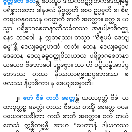
ဗ္ဗတ္တတေ ဖလ
န္တိ ဧတသ္မာ ဒါယကပဋိဂ္ဂါဟကဒေယျဓမ္မ
ပရိစ္စာဂတော
ဒါနဖလံ နိဗ္ဗတ္တတိ စေဝ ဥပ္ပဇ္ဇတိ စ၊ စိရ
တရပဗန္ဓဝသေန ပဝတ္တတိ စာတိ အတ္ထော။ ဧတ္ထ စ ယ
သ္မာ ပရိစ္စာဂစေတနာဘိသင်္ခတဿ အန္နပါနာဒိဝတ္ထု
နော ဘာဝေါ၊ န ဣတရဿ၊ တသ္မာ ‘‘ဗီဇူပမံ ဒေယျ
ဓမ္မ’’န္တိ ဒေယျဓမ္မဂ္ဂဟဏံ ကတံ။ တေန ဒေယျဓမ္မာပ
ဒေသေန
ဒေယျဓမ္မဝတ္ထုဝိသယာယ ပရိစ္စာဂစေတနာ
ယယေဝ ဗီဇဘာဝေါ ဒဋ္ဌဗ္ဗော။ သာ ဟိ ပဋိသန္ဓိအာဒိပ္ပ
ဘေဒဿ
တဿ နိဿယာရမ္မဏပ္ပဘေဒဿ စ
ဖလဿ နိပ္ဖာဒိကာ၊ န ဒေယျဓမ္မောတိ။
။
ဧတံ ဗီဇံ ကသီ ခေတ္တ
န္တိ ယထာဝုတ္တံ ဗီဇံ၊ ယ
၂
ထာဝုတ္တဉ္စ ခေတ္တံ၊ တဿ ဗီဇဿ တသ္မိံ ခေတ္တေ ဝပန
ပယောဂသင်္ခါတာ ကသိ စာတိ အတ္ထော။ ဧတံ တယံ
ကေသံ ဣစ္ဆိတဗ္ဗန္တိ အာဟ ‘‘ပေတာနံ ဒါယကဿ