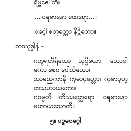
ရိဗ္ဗဇေ’’တိ။
… ဝဍ္ဎမာနော ထေရော…။
ဝဂ္ဂေါ စတုတ္ထော နိဋ္ဌိတော။
တဿုဒ္ဒါနံ –
ဂဟွရတီရိယော
သုပ္ပိယော၊ သောပါ
ကော စေဝ ပေါသိယော၊
သာမညကာနိ ကုမာပုတ္တော၊ ကုမာပုတ္
တသဟာယကော၊
ဂဝမ္ပတိ တိဿတ္ထေရော၊ ဝဍ္ဎမာနော
မဟာယသောတိ။
၅။ ပဉ္စမဝဂ္ဂေါ