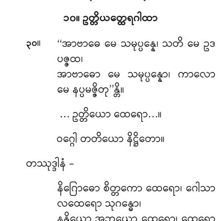
၁၀။ ဥတ္တိယတ္ထေရဂါထာ
။
‘‘အာဗာဓေ မေ သမုပ္ပန္နေ၊ သတိ မေ ဥဒ
၃၀
ပဇ္ဇထ၊
အာဗာဓော မေ သမုပ္ပန္နော၊ ကာလော
မေ နပ္ပမဇ္ဇိတု’’န္တိ။
… ဥတ္တိယော ထေရော…။
ဝဂ္ဂေါ တတိယော နိဋ္ဌိတော။
တဿုဒ္ဒါနံ –
နိဂြောဓော စိတ္တကော ထေရော၊ ဂေါသာ
လထေရော သုဂန္ဓော၊
နန္ဒိယော အဘယော ထေရော၊ ထေရော