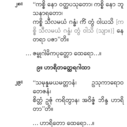
။
‘‘ကစ္စိ
နော ဝတ္ထပသုတော၊ ကစ္စိ နော ဘူ
၂၈
သနာရတော၊
ကစ္စိ သီလမယံ ဂန္ဓံ၊ ကိံ တွံ ဝါယသိ
[က
စ္စိ သီလမယံ ဂန္ဓံ၊ တွံ ဝါသိ (သျာ။)]
နေ
တရာ ပဇာ’’တိ။
… ဇမ္ဗုဂါမိကပုတ္တော ထေရော…။
၉။ ဟာရိတတ္ထေရဂါထာ
။
‘‘သမုန္နမယမတ္တာနံ၊ ဥသုကာရောဝ
၂၉
တေဇနံ၊
စိတ္တံ
ဥဇုံ ကရိတွာန၊ အဝိဇ္ဇံ ဘိန္ဒ ဟာရိ
တာ’’တိ။
… ဟာရိတော ထေရော…။