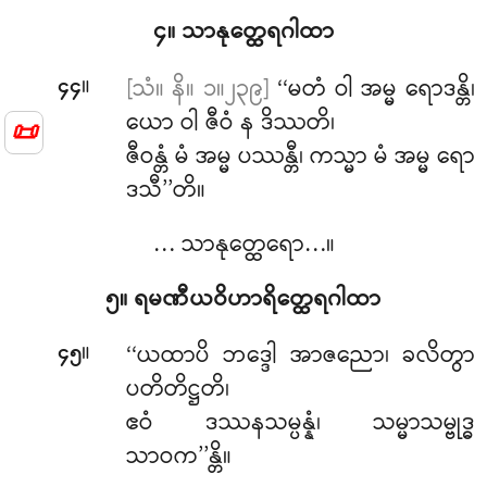
၄။ သာနုတ္ထေရဂါထာ
။
[သံ။ နိ။ ၁။၂၃၉]
‘‘မတံ ဝါ အမ္မ ရောဒန္တိ၊
၄၄
ယော ဝါ ဇီဝံ န ဒိဿတိ၊
📜
ဇီဝန္တံ မံ အမ္မ ပဿန္တီ၊ ကသ္မာ မံ အမ္မ ရော
ဒသီ’’တိ။
… သာနုတ္ထေရော…။
၅။ ရမဏီယဝိဟာရိတ္ထေရဂါထာ
။
‘‘ယထာပိ
ဘဒ္ဒေါ အာဇညော၊ ခလိတွာ
၄၅
ပတိတိဋ္ဌတိ၊
ဧဝံ
ဒဿနသမ္ပန္နံ၊ သမ္မာသမ္ဗုဒ္ဓ
သာဝက’’န္တိ။