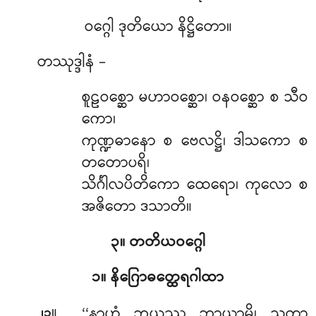
ဝဂ္ဂေါ ဒုတိယော နိဋ္ဌိတော။
တဿုဒ္ဒါနံ –
စူဠဝစ္ဆော မဟာဝစ္ဆော၊ ဝနဝစ္ဆော စ သီဝ
ကော၊
ကုဏ္ဍဓာနော စ ဗေလဋ္ဌိ၊ ဒါသကော စ
တတောပရိ၊
သိင်္ဂါလပိတိကော ထေရော၊ ကုလော စ
အဇိတော ဒသာတိ။
၃။ တတိယဝဂ္ဂေါ
၁။ နိဂြောဓတ္ထေရဂါထာ
။
‘‘နာဟံ ဘယဿ ဘာယာမိ၊ သတ္ထာ
၂၁