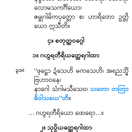
လောမသကင်္ဂိယော၊
ဇမ္ဗုဂါမိကပုတ္တော စ၊ ဟာရိတော ဥတ္တိ
ယော ဣသီတိ။
၄။ စတုတ္ထဝဂ္ဂေါ
၁။ ဂဟွရတီရိယတ္ထေရဂါထာ
။
‘‘ဖုဋ္ဌော
ဍံသေဟိ မကသေဟိ၊ အရညသ္မိံ
၃၁
ဗြဟာဝနေ၊
နာဂေါ သံဂါမသီသေဝ၊
သတော တတြာ
ဓိဝါသယေ’’တိ
။
… ဂဟွရတီရိယော ထေရော…။
၂။ သုပ္ပိယတ္ထေရဂါထာ