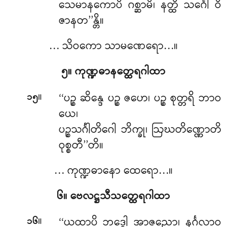
သေမာနကောပိ ဂစ္ဆာမိ၊ နတ္ထိ သင်္ဂေါ ဝိ
ဇာနတ’’န္တိ။
… သိဝကော သာမဏေရော…။
၅။ ကုဏ္ဍဓာနတ္ထေရဂါထာ
။
‘‘ပဉ္စ ဆိန္ဒေ ပဉ္စ ဇဟေ၊ ပဉ္စ စုတ္တရိ ဘာဝ
၁၅
ယေ၊
ပဉ္စသင်္ဂါတိဂေါ ဘိက္ခု၊ ဩဃတိဏ္ဏောတိ
ဝုစ္စတီ’’တိ။
… ကုဏ္ဍဓာနော ထေရော…။
၆။ ဗေလဋ္ဌသီသတ္ထေရဂါထာ
။
‘‘ယထာပိ ဘဒ္ဒေါ အာဇညော၊ နင်္ဂလာဝ
၁၆