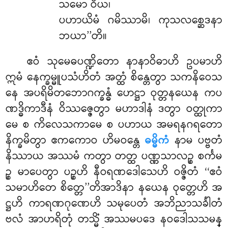
သမော ဝိယ၊
ပဟာယိမံ ဂမိဿာမိ၊ ကုသလစ္ဆေဒနာ
ဘယာ’’တိ။
ဧဝံ သုမေဓပဏ္ဍိတော နာနာဝိဓာဟိ ဥပမာဟိ
ဣမံ နေက္ခမ္မူပသံဟိတံ အတ္ထံ စိန္တေတွာ သကနိဝေသ
နေ အပရိမိတဘောဂက္ခန္ဓံ ဟေဋ္ဌာ ဝုတ္တနယေန ကပ
ဏဒ္ဓိကာဒီနံ ဝိဿဇ္ဇေတွာ မဟာဒါနံ ဒတွာ ဝတ္ထုကာ
မေ စ ကိလေသကာမေ စ ပဟာယ အမရနဂရတော
နိက္ခမိတွာ ဧကကောဝ ဟိမဝန္တေ
ဓမ္မိကံ
နာမ ပဗ္ဗတံ
နိဿာယ အဿမံ ကတွာ တတ္ထ ပဏ္ဏသာလဉ္စ စင်္ကမ
ဉ္စ မာပေတွာ ပဉ္စဟိ နီဝရဏဒေါသေဟိ ဝဇ္ဇိတံ ‘‘ဧဝံ
သမာဟိတေ စိတ္တေ’’တိအာဒိနာ နယေန ဝုတ္တေဟိ အ
ဋ္ဌဟိ ကာရဏဂုဏေဟိ သမုပေတံ အဘိညာသင်္ခါတံ
ဗလံ အာဟရိတုံ တသ္မိံ အဿမပဒေ နဝဒေါသသမန္