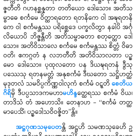
ဇ္ဇတီတိ ဂဟနစ္ဆန္နတာ တတိယော ဒေါသော။ အတိသ
မ္ဗာဓေ စင်္ကမေ ဝိတ္ထာရတော ရတနိကေ ဝါ အဍ္ဎရတနိ
ကေ ဝါ စင်္ကမန္တဿ ပရိစ္ဆေဒေ ပက္ခလိတွာ နခါပိ အင်္ဂု
လိယောပိ ဘိဇ္ဇန္တီတိ အတိသမ္ဗာဓတာ စတုတ္ထော ဒေါ
သော။ အတိဝိသာလေ စင်္ကမေ စင်္ကမန္တဿ စိတ္တံ
ဝိဓာ
ဝတိ၊ ဧကဂ္ဂတံ န လဘတီတိ အတိဝိသာလတာ ပဉ္စ
မော ဒေါသော။ ပုထုလတော ပန ဒိယဍ္ဎရတနံ ဒွီသု
ပဿေသု ရတနမတ္တံ အနုစင်္ကမံ ဒီဃတော သဋ္ဌိဟတ္ထံ
မုဒုတလံ သမဝိပ္ပကိဏ္ဏဝါလုကံ စင်္ကမံ ဝဋ္ဋတိ
စေတိယ
ဂိရိ
မှိ ဒီပပ္ပသာဒကမဟာ
မဟိန္ဒ
တ္ထေရဿ စင်္ကမံ ဝိယ၊
တာဒိသံ တံ အဟောသိ။ တေနာဟ – ‘‘စင်္ကမံ တတ္ထ
မာပေသိံ၊ ပဉ္စဒေါသဝိဝဇ္ဇိတ’’န္တိ။
အဋ္ဌဂုဏသမုပေတ
န္တိ အဋ္ဌဟိ သမဏသုခေဟိ ဥ