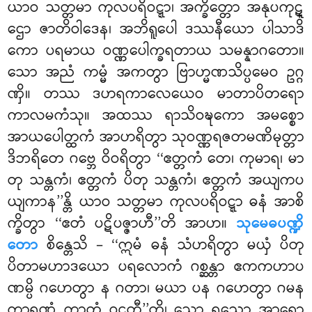
ယာဝ သတ္တမာ ကုလပရိဝဋ္ဋာ၊ အက္ခိတ္တော အနုပကုဋ္
ဌော ဇာတိဝါဒေန၊ အဘိရူပေါ ဒဿနီယော ပါသာဒိ
ကော ပရမာယ ဝဏ္ဏပေါက္ခရတာယ သမန္နာဂတော။
သော အညံ ကမ္မံ အကတွာ ဗြာဟ္မဏသိပ္ပမေဝ ဥဂ္ဂ
ဏှိ။ တဿ ဒဟရကာလေယေဝ မာတာပိတရော
ကာလမကံသု။ အထဿ ရာသိဝဍ္ဎကော အမစ္စော
အာယပေါတ္ထကံ အာဟရိတွာ သုဝဏ္ဏရဇတမဏိမုတ္တာ
ဒိဘရိတေ ဂဗ္ဘေ ဝိဝရိတွာ ‘‘ဧတ္တကံ တေ၊ ကုမာရ၊ မာ
တု သန္တကံ၊ ဧတ္တကံ ပိတု သန္တကံ၊ ဧတ္တကံ အယျကပ
ယျကာန’’န္တိ ယာဝ သတ္တမာ ကုလပရိဝဋ္ဋာ ဓနံ အာစိ
က္ခိတွာ ‘‘ဧတံ ပဋိပဇ္ဇာဟီ’’တိ အာဟ။
သုမေဓပဏ္ဍိ
တော
စိန္တေသိ – ‘‘ဣမံ ဓနံ သံဟရိတွာ မယှံ ပိတု
ပိတာမဟာဒယော ပရလောကံ ဂစ္ဆန္တာ ဧကကဟာပ
ဏမ္ပိ ဂဟေတွာ န ဂတာ၊ မယာ ပန ဂဟေတွာ ဂမန
ကာရဏံ ကာတုံ ဝဋ္ဋတီ’’တိ၊ သော ရညော အာရော