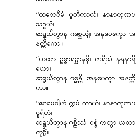
‘‘တထေဝိမံ ပူတိကာယံ၊ နာနာကုဏပ
သဉ္စယံ၊
ဆဍ္ဍယိတွာန ဂစ္ဆေယျံ၊ အနပေက္ခော အ
နတ္ထိကော။
‘‘ယထာ ဥစ္စာရဋ္ဌာနမှိ၊ ကရီသံ နရနာရိ
ယော၊
ဆဍ္ဍယိတွာန ဂစ္ဆန္တိ၊ အနပေက္ခာ အနတ္ထိ
ကာ။
‘‘ဧဝမေဝါဟံ ဣမံ ကာယံ၊ နာနာကုဏပ
ပူရိတံ၊
ဆဍ္ဍယိတွာန ဂစ္ဆိဿံ၊ ဝစ္စံ ကတွာ ယထာ
ကုဋိံ။