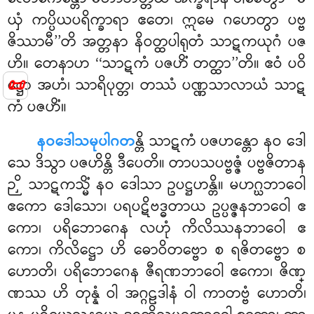
ယှံ ကပ္ပိယပရိက္ခာရာ ဧတေ၊ ဣမေ ဂဟေတွာ ပဗ္ဗ
ဇိဿာမီ’’တိ အတ္တနာ နိဝတ္ထပါရုတံ သာဋကယုဂံ ပဇ
ဟိ။ တေနာဟ ‘‘သာဋကံ ပဇဟိံ တတ္ထာ’’တိ။ ဧဝံ ပဝိ
📜
ဋ္ဌော အဟံ၊ သာရိပုတ္တ၊ တဿံ ပဏ္ဏသာလာယံ သာဋ
ကံ ပဇဟိံ။
နဝဒေါသမုပါဂတ
န္တိ
သာဋကံ ပဇဟန္တော နဝ ဒေါ
သေ ဒိသွာ ပဇဟိန္တိ ဒီပေတိ။ တာပသပဗ္ဗဇ္ဇံ ပဗ္ဗဇိတာန
ဉှိ သာဋကသ္မိံ နဝ ဒေါသာ ဥပဋ္ဌဟန္တိ။ မဟဂ္ဃဘာဝေါ
ဧကော ဒေါသော၊ ပရပဋိဗဒ္ဓတာယ ဥပ္ပဇ္ဇနဘာဝေါ ဧ
ကော၊ ပရိဘောဂေန လဟုံ ကိလိဿနဘာဝေါ ဧ
ကော၊ ကိလိဋ္ဌော ဟိ ဓောဝိတဗ္ဗော စ ရဇိတဗ္ဗော စ
ဟောတိ၊ ပရိဘောဂေန ဇီရဏဘာဝေါ ဧကော၊ ဇိဏ္
ဏဿ ဟိ တုန္နံ ဝါ အဂ္ဂဠဒါနံ ဝါ ကာတဗ္ဗံ ဟောတိ၊