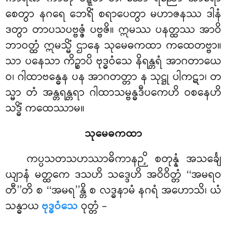
စေတွာ
နဂရေ ဘေရိံ စရာပေတွာ မဟာဇနဿ ဒါနံ
ဒတွာ တာပသပဗ္ဗဇ္ဇံ ပဗ္ဗဇိ။ ဣမဿ ပနတ္ထဿ အာဝိ
ဘာဝတ္ထံ ဣမသ္မိံ ဌာနေ သုမေဓကထာ ကထေတဗ္ဗာ
။
သာ ပနေသာ ကိဉ္စာပိ ဗုဒ္ဓဝံသေ နိရန္တရံ အာဂတာယေ
ဝ၊ ဂါထာဗန္ဓေန ပန အာဂတတ္တာ န သုဋ္ဌု ပါကဋာ၊ တ
သ္မာ တံ အန္တရန္တရာ ဂါထာသမ္ဗန္ဓဒီပကေဟိ ဝစနေဟိ
သဒ္ဓိံ ကထေဿာမ။
သုမေဓကထာ
ကပ္ပသတသဟဿာဓိကာနဉှိ စတုန္နံ အသင်္ချေ
ယျာနံ မတ္ထကေ ဒသဟိ သဒ္ဒေဟိ အဝိဝိတ္တံ ‘‘အမရဝ
တီ’’တိ စ ‘‘အမရ’’န္တိ စ လဒ္ဓနာမံ နဂရံ အဟောသိ၊ ယံ
သန္ဓာယ
ဗုဒ္ဓဝံသေ
ဝုတ္တံ –