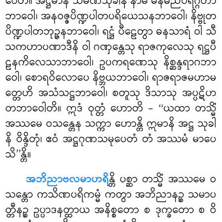
ပေတံ။ အဋ္ဌိမာနိ သမဏသုခါနိ နာမ ဓနဓညပရိဂ္ဂဟာ
ဘာဝေါ၊ အနဝဇ္ဇပိဏ္ဍပါတပရိယေသနဘာဝေါ၊ နိဗ္ဗုတ
ပိဏ္ဍပါတဘုဉ္ဇနဘာဝေါ၊ ရဋ္ဌံ ပီဠေတွာ ဓနသာရံ ဝါ သီ
သကဟာပဏာဒီနိ ဝါ ဂဏှန္တေသု ရာဇကုလေသု ရဋ္ဌပီ
ဠနကိလေသာဘာဝေါ၊ ဥပကရဏေသု နိစ္ဆန္ဒရာဂဘာ
ဝေါ၊ စောရဝိလောပေ နိဗ္ဘယဘာဝေါ၊ ရာဇရာဇမဟာမ
တ္တေဟိ အသံသဋ္ဌဘာဝေါ၊ စတူသု ဒိသာသု အပ္ပဋိဟ
တဘာဝေါတိ
။ ဣဒံ ဝုတ္တံ ဟောတိ – ‘‘ယထာ တသ္မိံ
အဿမေ ဝသန္တေန သက္ကာ ဟောန္တိ ဣမာနိ အဋ္ဌ သုခါ
နိ ဝိန္ဒိတုံ၊ ဧဝံ အဋ္ဌဂုဏသမုပေတံ တံ အဿမံ မာပေ
သိ’’န္တိ။
အဘိညာဗလမာဟရိ
န္တိ ပစ္ဆာ တသ္မိံ အဿမေ ဝ
သန္တော ကသိဏပရိကမ္မံ ကတွာ အဘိညာနဉ္စ သမာပ
တ္တီနဉ္စ ဥပ္ပာဒနတ္ထာယ အနိစ္စတော စ ဒုက္ခတော စ ဝိ