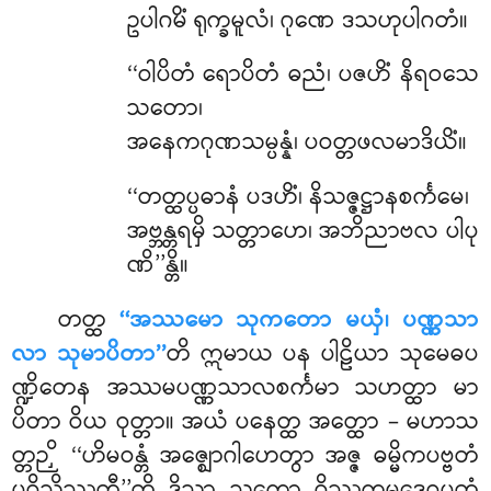
ဥပါဂမိံ ရုက္ခမူလံ၊ ဂုဏေ ဒသဟုပါဂတံ။
‘‘ဝါပိတံ
ရောပိတံ ဓညံ၊ ပဇဟိံ နိရဝသေ
သတော၊
အနေကဂုဏသမ္ပန္နံ၊ ပဝတ္တဖလမာဒိယိံ။
‘‘တတ္ထပ္ပဓာနံ ပဒဟိံ၊ နိသဇ္ဇဋ္ဌာနစင်္ကမေ၊
အဗ္ဘန္တရမှိ သတ္တာဟေ၊ အဘိညာဗလ ပါပု
ဏိ’’န္တိ။
တတ္ထ
‘‘အဿမော သုကတော မယှံ၊ ပဏ္ဏသာ
လာ သုမာပိတာ’’
တိ ဣမာယ ပန ပါဠိယာ သုမေဓပ
ဏ္ဍိတေန အဿမပဏ္ဏသာလစင်္ကမာ သဟတ္ထာ မာ
ပိတာ ဝိယ ဝုတ္တာ။ အယံ ပနေတ္ထ အတ္ထော – မဟာသ
တ္တဉှိ ‘‘ဟိမဝန္တံ အဇ္ဈောဂါဟေတွာ အဇ္ဇ ဓမ္မိကပဗ္ဗတံ