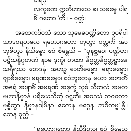
ပါရဂူ၊
လက္ခဏေ ဣတိဟာသေ စ၊ သဓမ္မေ ပါရ
မိံ ဂတော’’တိ။ – ဝုတ္တံ၊
အထေကဒိဝသံ
သော သုမေဓပဏ္ဍိတော ဥပရိပါ
သာဒဝရတလေ ရဟောဂတော ဟုတွာ ပလ္လင်္ကံ အာ
ဘုဇိတွာ နိသိန္နော ဧဝံ စိန္တေသိ – ‘‘ပုနဗ္ဘဝေ၊ ပဏ္ဍိတ၊
ပဋိသန္ဓိဂ္ဂဟဏံ နာမ ဒုက္ခံ၊ တထာ နိဗ္ဗတ္တနိဗ္ဗတ္တဋ္ဌာနေ
သရီရဿ ဘေဒနံ၊ အဟဉ္စ ဇာတိဓမ္မော၊ ဇရာဓမ္မော၊
ဗျာဓိဓမ္မော၊ မရဏဓမ္မော၊ ဧဝံဘူတေန မယာ အဇာတိံ
အဇရံ အဗျာဓိံ အမရဏံ အဒုက္ခံ သုခံ သီတလံ အမတ
မဟာနိဗ္ဗာနံ ပရိယေသိတုံ ဝဋ္ဋတိ။ အဝဿံ ဘဝတော
မုစ္စိတွာ နိဗ္ဗာနဂါမိနာ ဧကေန မဂ္ဂေန ဘဝိတဗ္ဗ’’န္တိ။
တေန ဝုတ္တံ –
‘‘ရဟောဂတော နိသီဒိတွာ၊ ဧဝံ စိန္တေသ