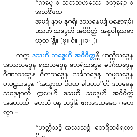
‘‘ကပ္ပေ စ သတသဟဿေ၊ စတုရော စ
အသင်္ခိယေ၊
အမရံ နာမ နဂရံ၊ ဒဿနေယျံ မနောရမံ၊
ဒသဟိ သဒ္ဒေဟိ အဝိဝိတ္တံ၊ အန္နပါနသမာ
ယုတ’’န္တိ။ (ဗု။ ဝံ။ ၂။၁-၂)၊
တတ္ထ
ဒသဟိ သဒ္ဒေဟိ အဝိဝိတ္တ
န္တိ ဟတ္ထိသဒ္ဒေန
အဿသဒ္ဒေန ရထသဒ္ဒေန ဘေရိသဒ္ဒေန မုဒိင်္ဂသဒ္ဒေန
ဝီဏာသဒ္ဒေန ဂီတသဒ္ဒေန သင်္ခသဒ္ဒေန သမ္မသဒ္ဒေန
တာဠသဒ္ဒေန ‘‘အသ္နာထ ပိဝထ ခါဒထာ’’တိ ဒသမေန
သဒ္ဒေနာတိ
ဣမေဟိ ဒသဟိ သဒ္ဒေဟိ အဝိဝိတ္တံ
အဟောသိ။ တေသံ ပန သဒ္ဒါနံ ဧကဒေသမေဝ ဂဟေ
တွာ –
‘‘ဟတ္ထိသဒ္ဒံ အဿသဒ္ဒံ၊ ဘေရိသင်္ခရထာ