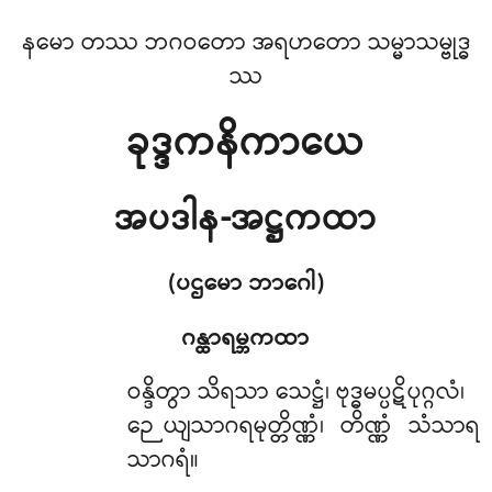
နမော တဿ ဘဂဝတော အရဟတော သမ္မာသမ္ဗုဒ္ဓ
ဿ
ခုဒ္ဒကနိကာယေ
အပဒါန-အဋ္ဌကထာ
(ပဌမော ဘာဂေါ)
ဂန္ထာရမ္ဘကထာ
ဝန္ဒိတွာ
သိရသာ သေဋ္ဌံ၊ ဗုဒ္ဓမပ္ပဋိပုဂ္ဂလံ၊
ဉေယျသာဂရမုတ္တိဏ္ဏံ၊ တိဏ္ဏံ သံသာရ
သာဂရံ။