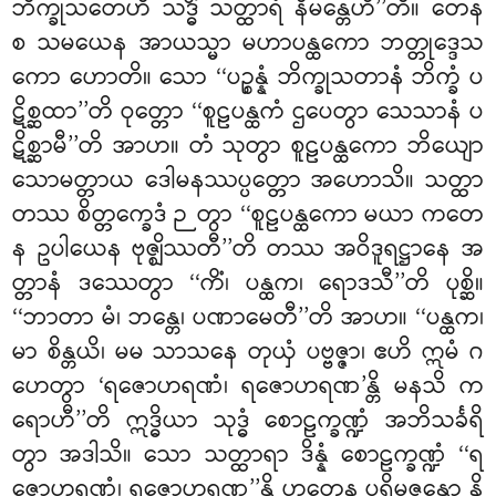
ဘိက္ခုသတေဟိ သဒ္ဓိံ သတ္ထာရံ နိမန္တေဟီ’’တိ။ တေန
စ သမယေန အာယသ္မာ မဟာပန္ထကော ဘတ္တုဒ္ဒေသ
ကော ဟောတိ။ သော ‘‘ပဉ္စန္နံ ဘိက္ခုသတာနံ ဘိက္ခံ ပ
ဋိစ္ဆထာ’’တိ ဝုတ္တော ‘‘စူဠပန္ထကံ ဌပေတွာ သေသာနံ ပ
ဋိစ္ဆာမီ’’တိ အာဟ။ တံ သုတွာ စူဠပန္ထကော ဘိယျော
သောမတ္တာယ ဒေါမနဿပ္ပတ္တော အဟောသိ။ သတ္ထာ
တဿ စိတ္တက္ခေဒံ ဉတွာ ‘‘စူဠပန္ထကော မယာ ကတေ
န ဥပါယေန ဗုဇ္ဈိဿတီ’’တိ
တဿ အဝိဒူရဋ္ဌာနေ အ
တ္တာနံ ဒဿေတွာ ‘‘ကိံ၊ ပန္ထက၊ ရောဒသီ’’တိ ပုစ္ဆိ။
‘‘ဘာတာ မံ၊ ဘန္တေ၊ ပဏာမေတီ’’တိ အာဟ။ ‘‘ပန္ထက၊
မာ စိန္တယိ၊ မမ သာသနေ
တုယှံ ပဗ္ဗဇ္ဇာ၊ ဧဟိ ဣမံ ဂ
ဟေတွာ ‘ရဇောဟရဏံ၊ ရဇောဟရဏ’န္တိ မနသိ က
ရောဟီ’’တိ ဣဒ္ဓိယာ သုဒ္ဓံ စောဠက္ခဏ္ဍံ အဘိသင်္ခရိ
တွာ အဒါသိ။ သော သတ္ထာရာ ဒိန္နံ စောဠက္ခဏ္ဍံ ‘‘ရ
ဇောဟရဏံ၊ ရဇောဟရဏ’’န္တိ ဟတ္ထေန ပရိမဇ္ဇန္တော နိ