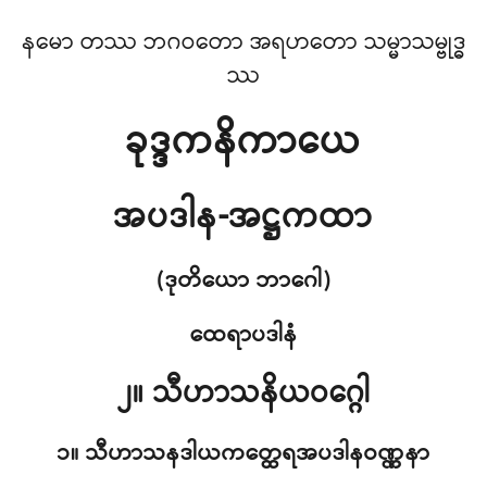
နမော တဿ ဘဂဝတော အရဟတော သမ္မာသမ္ဗုဒ္ဓ
ဿ
ခုဒ္ဒကနိကာယေ
အပဒါန-အဋ္ဌကထာ
(ဒုတိယော ဘာဂေါ)
ထေရာပဒါနံ
၂။ သီဟာသနိယဝဂ္ဂေါ
၁။ သီဟာသနဒါယကတ္ထေရအပဒါနဝဏ္ဏနာ