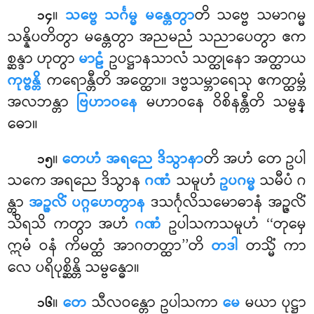
။
သဗ္ဗေ သင်္ဂမ္မ မန္တေတွာ
တိ သဗ္ဗေ သမာဂမ္မ
၁၄
သန္နိပတိတွာ မန္တေတွာ အညမညံ သညာပေတွာ ဧက
စ္ဆန္ဒာ ဟုတွာ
မာဠံ
ဥပဋ္ဌာနသာလံ သတ္ထုနော အတ္ထာယ
ကုဗ္ဗန္တိ
ကရောန္တီတိ အတ္ထော။ ဒဗ္ဗသမ္ဘာရေသု ဧကတ္ထမ္ဘံ
အလဘန္တာ
ဗြဟာဝနေ
မဟာဝနေ ဝိစိနန္တီတိ သမ္ဗန္
ဓော။
။
တေဟံ
အရညေ ဒိသွာနာ
တိ အဟံ တေ ဥပါ
၁၅
သကေ အရညေ ဒိသွာန
ဂဏံ
သမူဟံ
ဥပဂမ္မ
သမီပံ ဂ
န္တွာ
အဉ္ဇလိံ ပဂ္ဂဟေတွာန
ဒသင်္ဂုလိသမောဓာနံ အဉ္ဇလိံ
သိရသိ ကတွာ အဟံ
ဂဏံ
ဥပါသကသမူဟံ ‘‘တုမှေ
ဣမံ ဝနံ ကိမတ္ထံ အာဂတတ္ထာ’’တိ
တဒါ
တသ္မိံ ကာ
လေ ပရိပုစ္ဆိန္တိ သမ္ဗန္ဓော။
။
တေ
သီလဝန္တော ဥပါသကာ
မေ
မယာ ပုဋ္ဌာ
၁၆