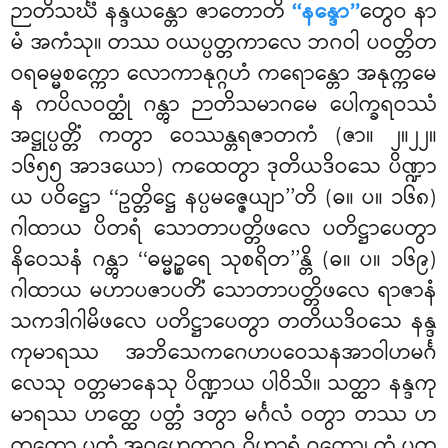
ဉာတိသင်္ဃံ နန္ဒယန္တော ဇာတောတိ
‘‘နန္ဒော’’
တွေဝ နာ
မံ အကံသု။ တဿ ဝယပ္ပတ္တကာလေ ဘဂဝါ ပဝတ္တိတ
ဝရဓမ္မစက္ကော လောကာနုဂ္ဂဟံ ကရောန္တော အနုက္ကမေ
န ကပိလဝတ္ထုံ ဂန္တွာ ဉာတိသမာဂမေ ပေါက္ခရဝဿံ
အဋ္ဌုပ္ပတ္တိံ ကတွာ ဝေဿန္တရဇာတကံ (ဇာ။ ၂။၂၂။
၁၆၅၅ အာဒယော) ကထေတွာ ဒုတိယဒိဝသေ ပိဏ္ဍာ
ယ ပဝိဋ္ဌော ‘‘ဥတ္တိဋ္ဌေ နပ္ပမဇ္ဇေယျာ’’တိ (ဓ။ ပ။ ၁၆၈)
ဂါထာယ ပိတရံ သောတာပတ္တိဖလေ ပတိဋ္ဌာပေတွာ
နိဝေသနံ ဂန္တွာ ‘‘ဓမ္မဉ္စရေ သုစရိတ’’န္တိ (ဓ။ ပ။ ၁၆၉)
ဂါထာယ မဟာပဇာပတိံ သောတာပတ္တိဖလေ ရာဇာနံ
သကဒါဂါမိဖလေ ပတိဋ္ဌာပေတွာ တတိယဒိဝသေ နန္ဒ
ကုမာရဿ အဘိသေကဂေဟပဝေသနအာဝါဟမင်္ဂ
လေသု ဝတ္တမာနေသု ပိဏ္ဍာယ ပါဝိသိ။ သတ္ထာ နန္ဒကု
မာရဿ ဟတ္ထေ ပတ္တံ ဒတွာ မင်္ဂလံ ဝတွာ တဿ ဟ
တ္ထတော ပတ္တံ အဂ္ဂဟေတွာဝ ဝိဟာရံ ဂတော
၊ တံ ပတ္တ