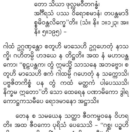
တော သိယာ ဖုလ္လမဝီတဂန္ဓံ၊
အင်္ဂီရသံ ပဿ ဝိရောစမာနံ၊ တပန္တမာဒိ
စ္စမိဝန္တလိက္ခေ’’တိ။ (သံ။ နိ။ ၁။၁၂၃၊ အ။
နိ။ ၅။၁၉၅) –
ဂါထံ ဥဂ္ဂဏှန္တော စတူဟိ မာသေဟိ ဥဂ္ဂဟေတုံ နာသ
က္ခိ၊ ဂဟိတမ္ပိ ဟဒယေ န တိဋ္ဌတိ။ အထ နံ မဟာပန္ထ
ကော၊ ‘‘စူဠပန္ထက၊ တွံ ဣမသ္မိံ သာသနေ အဘဗ္ဗော၊ စ
တူဟိ မာသေဟိ ဧကံ ဂါထမ္ပိ ဂဟေတုံ န သက္ကောသိ၊
ပဗ္ဗဇိတကိစ္စံ ပန တွံ ကထံ မတ္ထကံ ပါပေဿသိ၊
နိက္ခမ ဣတော’’တိ သော ထေရေန ပဏာမိကော ဒွါရ
ကောဋ္ဌကသမီပေ ရောဒမာနော အဋ္ဌာသိ။
တေန စ သမယေန သတ္ထာ ဇီဝကမ္ဗဝနေ ဝိဟရ
တိ။ အထ ဇီဝကော ပုရိသံ ပေသေသိ – ‘‘ဂစ္ဆ၊ ပဉ္စဟိ