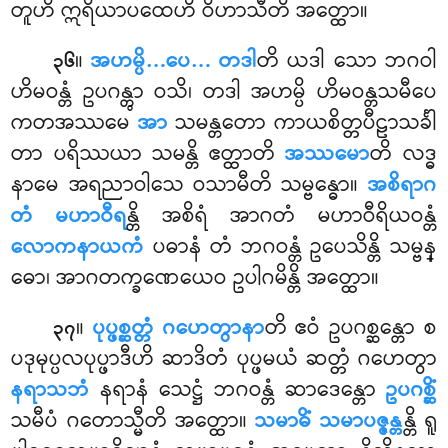
တူဟိ ဣရိယာပထေဟိ ဝိဟာသီတိ အတ္ထော။
။
အဟမ္ပိ…ပေ… တဒါ
တိ ယဒါ သော ဘဂဝါ
၃၆
ဟိမဝန္တံ ဥပဂန္တွာ ဝသိ၊ တဒါ အဟမ္ပိ ဟိမဝန္တသမီပေ
ကတအဿမေ
အာ
သမန္တတော ကာယစိတ္တပီဠာသင်္ခါ
တာ ပရိဿယာ သမန္တိ ဧတ္ထာတိ
အဿမော
တိ လဒ္ဓ
နာမေ အရညာဝါသေ ဝသာမီတိ သမ္ဗန္ဓော။
အစိရာဂ
တံ မဟာဝီရ
န္တိ အစိရံ အာဂတံ မဟာဝီရိယဝန္တံ
လောကနာယကံ
ပဓာနံ တံ ဘဂဝန္တံ ဥပေသိန္တိ သမ္ဗန္
ဓော၊ အာဂတက္ခဏေယေဝ ဥပါဂမိန္တိ အတ္ထော။
။
ပုပ္ဖစ္ဆတ္တံ ဂဟေတွာနာ
တိ ဧဝံ ဥပဂစ္ဆန္တော စ
၃၇
ပဒုမုပ္ပလပုပ္ဖာဒီဟိ ဆာဒိတံ ပုပ္ဖမယံ ဆတ္တံ ဂဟေတွာ
နရာသဘံ
နရာနံ သေဋ္ဌံ ဘဂဝန္တံ ဆာဒေန္တော
ဥပဂစ္ဆိံ
သမီပံ ဂတောသ္မီတိ အတ္ထော။
သမာဓိံ သမာပဇ္ဇန္တ
န္တိ ရူ