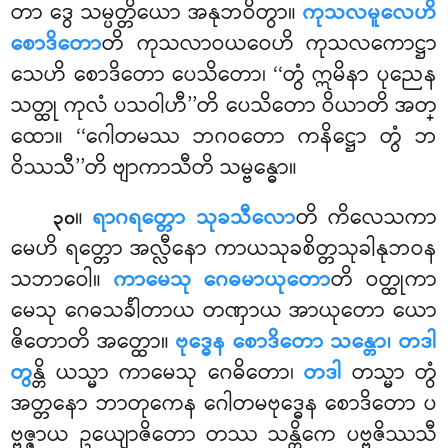
တာ ဒွေ သမ္ပတ္တိယော အနုဘဝိတွာ။
ကုသလမူလေဟိ
စောဒိတော
တိ ကုသလာဝယဝေဟိ ကုသလကောဋ္ဌာ
သေဟိ စောဒိတော ပေသိတော၊ ‘‘တွံ ဣမိနာ ပုညေန
သတ္ထု ကုလံ ပသဝါဟီ’’တိ ပေသိတော ဝိယာတိ အတ္
ထော။ ‘‘ဂေါတမဿ ဘဂဝတော ကနိဋ္ဌော တွံ ဘ
ဝိဿသီ’’တိ ဗျာကာသီတိ သမ္ဗန္ဓော။
။
ရာဂရတ္တော သုခသီလော
တိ ကိလေသကာ
၃၀
မေဟိ ရတ္တော အလ္လီနော ကာယသုခစိတ္တသုခါနုဘဝန
သဘာဝေါ။
ကာမေသု ဂေဓမာယုတော
တိ ဝတ္ထုကာ
မေသု ဂေဓသင်္ခါတာယ တဏှာယ အာယုတော ယော
ဇိတောတိ အတ္ထော။
ဗုဒ္ဓေန စောဒိတော သန္တော၊ တဒါ
တွ
န္တိ ယသ္မာ ကာမေသု ဂေဓိတော၊
တဒါ
တသ္မာ
တွံ
အတ္တနော ဘာတုကေန ဂေါတမဗုဒ္ဓေန စောဒိတော ပ
ဗ္ဗဇ္ဇာယ ဥယျောဇိတော တဿ သန္တိကေ ပဗ္ဗဇိဿသီ