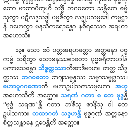
တော မာတာပိတူဟိ သဒ္ဓိံ ဘဂဝတော သန္တိကေ ဓမ္မံ
သုတွာ ပဋိလဒ္ဓသဒ္ဓါ ပဗ္ဗဇိတွာ လဒ္ဓူပသမ္ပဒေါ ကမ္မဋ္ဌာ
နံ ဂဟေတွာ မနသိကရောန္တော နစိရဿေဝ အရဟာ
အဟောသိ။
။ သော
ဧဝံ ပတ္တအရဟတ္တော အတ္တနော ပုဗ္ဗ
၁၃
ကမ္မံ သရိတွာ သောမနဿဇာတော ပုဗ္ဗစရိတာပဒါနံ
ပကာသေန္တော
သိဒ္ဓတ္ထဿာ
တိအာဒိမာဟ။ တတ္ထ သိဒ္ဓ
တ္ထဿ
ဘဂဝတော
ဘဂျသမ္ပန္နဿ သမ္မာသမ္ဗုဒ္ဓဿ။
မဟာပူဂဂဏော
တိ မဟာဥပါသကသမူဟော
အဟု
အဟောသီတိ အတ္ထော။
သရဏံ ဂတာ စ တေ ဗုဒ္ဓ
န္တိ
‘‘ဗုဒ္ဓံ သရဏ’’န္တိ ဂတာ ဘဇိံသု ဇာနိံသု ဝါ တေ
ဥပါသကာ။
တထာဂတံ သဒ္ဒဟန္တိ
ဗုဒ္ဓဂုဏံ အတ္တနော
စိတ္တသန္တာနေ ဌပေန္တီတိ အတ္ထော။