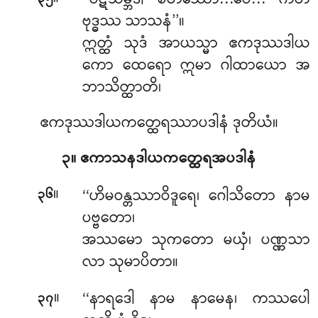
‘‘ပဋိသမ္ဘိဒါ စတဿော…ပေ… ကတံ
ဗုဒ္ဓဿ သာသနံ’’။
ဣတ္ထံ သုဒံ အာယသ္မာ ဧကဒုဿဒါယ
ကော ထေရော ဣမာ ဂါထာယော အ
ဘာသိတ္ထာတိ၊
ဧကဒုဿဒါယကတ္ထေရဿာပဒါနံ ဒုတိယံ။
၃။ ဧကာသနဒါယကတ္ထေရအပဒါနံ
။
‘‘ဟိမဝန္တဿာဝိဒူရေ
၊ ဂေါသိတော နာမ
၃၆
ပဗ္ဗတော၊
အဿမော သုကတော မယှံ၊ ပဏ္ဏသာ
လာ သုမာပိတာ။
။
‘‘နာရဒေါ နာမ နာမေန၊ ကဿပေါ
၃၇