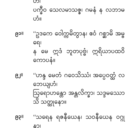
ဟံ၊
ပက္ခီဝ သေလမာသဇ္ဇ၊ ဂမနံ န လဘာမ
ဟံ။
။
‘‘ဥဒကေ ဝေါက္ကမိတွာန၊ ဧဝံ ဂစ္ဆာမိ အမ္ဗ
၉၁
ရေ၊
န မေ ဣဒံ ဘူတပုဗ္ဗံ၊ ဣရိယာပထဝိ
ကောပနံ။
။
‘‘ဟန္ဒ မေတံ ဂဝေသိဿံ၊ အပ္ပေဝတ္ထံ လ
၉၂
ဘေယျဟံ၊
ဩရောဟန္တော အန္တလိက္ခာ၊ သဒ္ဒမဿော
သိ သတ္ထုနော။
။
‘‘သရေန ရဇနီယေန၊ သဝနီယေန ဝဂ္ဂု
၉၃
နာ၊