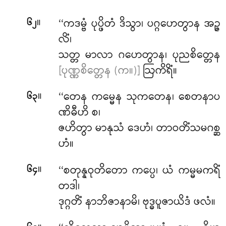
။
‘‘ကဒမ္ဗံ ပုပ္ဖိတံ ဒိသွာ၊ ပဂ္ဂဟေတွာန အဉ္ဇ
၆၂
လိံ၊
သတ္တ မာလာ ဂဟေတွာန၊ ပုညစိတ္တေန
[ပုဏ္ဏစိတ္တေန (က။)]
ဩကိရိံ။
။
‘‘တေန
ကမ္မေန သုကတေန၊ စေတနာပ
၆၃
ဏိဓီဟိ စ၊
ဇဟိတွာ မာနုသံ ဒေဟံ၊ တာဝတိံသမဂစ္ဆ
ဟံ။
။
‘‘စတုန္နဝုတိတော
ကပ္ပေ၊ ယံ ကမ္မမကရိံ
၆၄
တဒါ၊
ဒုဂ္ဂတိံ နာဘိဇာနာမိ၊ ဗုဒ္ဓပူဇာယိဒံ ဖလံ။