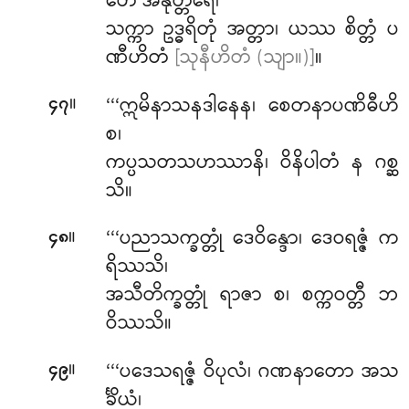
တေ အနုတ္တရေ၊
သက္ကာ ဥဒ္ဓရိတုံ အတ္တာ၊ ယဿ စိတ္တံ ပ
ဏီဟိတံ
[သုနီဟိတံ (သျာ။)]
။
။
‘‘‘ဣမိနာသနဒါနေန၊ စေတနာပဏိဓီဟိ
၄၇
စ၊
ကပ္ပသတသဟဿာနိ၊ ဝိနိပါတံ န ဂစ္ဆ
သိ။
။
‘‘‘ပညာသက္ခတ္တုံ ဒေဝိန္ဒော၊ ဒေဝရဇ္ဇံ က
၄၈
ရိဿသိ၊
အသီတိက္ခတ္တုံ ရာဇာ စ၊ စက္ကဝတ္တီ ဘ
ဝိဿသိ။
။
‘‘‘ပဒေသရဇ္ဇံ
ဝိပုလံ၊ ဂဏနာတော အသ
၄၉
င်္ခိယံ၊