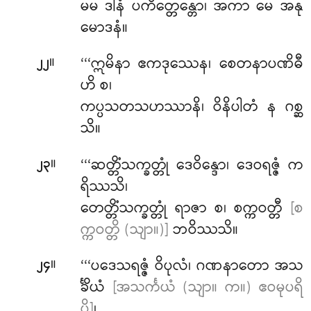
မမ ဒါနံ ပကိတ္တေန္တော၊ အကာ မေ အနု
မောဒနံ။
။
‘‘‘ဣမိနာ ဧကဒုဿေန၊ စေတနာပဏိဓီ
၂၂
ဟိ စ၊
ကပ္ပသတသဟဿာနိ၊ ဝိနိပါတံ န ဂစ္ဆ
သိ။
။
‘‘‘ဆတ္တိံသက္ခတ္တုံ ဒေဝိန္ဒော၊ ဒေဝရဇ္ဇံ က
၂၃
ရိဿသိ၊
တေတ္တိံသက္ခတ္တုံ ရာဇာ စ၊ စက္ကဝတ္တီ
[စ
က္ကဝတ္တိ (သျာ။)]
ဘဝိဿသိ။
။
‘‘‘ပဒေသရဇ္ဇံ ဝိပုလံ၊ ဂဏနာတော အသ
၂၄
င်္ခိယံ
[အသင်္ကယံ (သျာ။ က။) ဧဝမုပရိ
ပိ]
၊