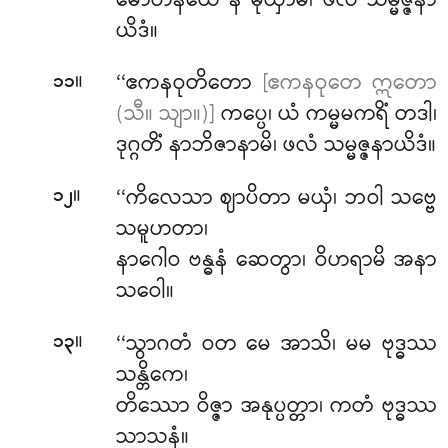
မောဟနီယေ န မုယှာမိ၊ ဖလံ သမ္မဇ္ဇနာ
ယိဒံ။
။
‘‘ဧကနဝုတိတော
[ဧကနဝုတေ ဣတော
၁၁
(သီ။ သျာ။)]
ကပ္ပေ၊ ယံ ကမ္မမကရိံ တဒါ၊
ဒုဂ္ဂတိံ နာဘိဇာနာမိ၊ ဖလံ သမ္မဇ္ဇနာယိဒံ။
။
‘‘ကိလေသာ ဈာပိတာ မယှံ၊ ဘဝါ သဗ္ဗေ
၁၂
သမူဟတာ၊
နာဂေါဝ ဗန္ဓနံ ဆေတွာ၊ ဝိဟရာမိ အနာ
သဝေါ။
။
‘‘သွာဂတံ ဝတ မေ အာသိ၊ မမ ဗုဒ္ဓဿ
၁၃
သန္တိကေ၊
တိဿော ဝိဇ္ဇာ အနုပ္ပတ္တာ၊ ကတံ ဗုဒ္ဓဿ
သာသနံ။