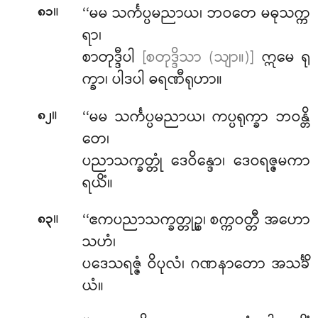
။
‘‘မမ သင်္ကပ္ပမညာယ၊ ဘဝတေ မဓုသက္က
၈၁
ရာ၊
စာတုဒ္ဒီပါ
[စတုဒ္ဒိသာ (သျာ။)]
ဣမေ ရု
က္ခာ၊ ပါဒပါ ဓရဏီရုဟာ။
။
‘‘မမ သင်္ကပ္ပမညာယ၊ ကပ္ပရုက္ခာ ဘဝန္တိ
၈၂
တေ၊
ပညာသက္ခတ္တုံ ဒေဝိန္ဒော၊ ဒေဝရဇ္ဇမကာ
ရယိံ။
။
‘‘ဧကပညာသက္ခတ္တုဉ္စ၊ စက္ကဝတ္တီ အဟော
၈၃
သဟံ၊
ပဒေသရဇ္ဇံ ဝိပုလံ၊ ဂဏနာတော အသင်္ခိ
ယံ။