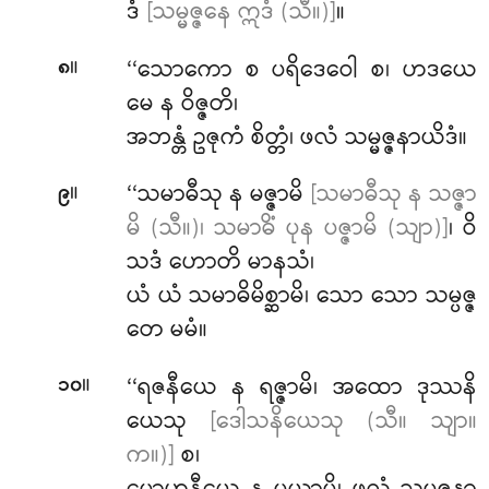
ဒံ
[သမ္မဇ္ဇနေ ဣဒံ (သီ။)]
။
။
‘‘သောကော
စ ပရိဒေဝေါ စ၊ ဟဒယေ
၈
မေ န ဝိဇ္ဇတိ၊
အဘန္တံ ဥဇုကံ စိတ္တံ၊ ဖလံ သမ္မဇ္ဇနာယိဒံ။
။
‘‘သမာဓီသု
န မဇ္ဇာမိ
[သမာဓီသု န သဇ္ဇာ
၉
မိ (သီ။)၊ သမာဓိံ ပုန ပဇ္ဇာမိ (သျာ)]
၊ ဝိ
သဒံ ဟောတိ မာနသံ၊
ယံ ယံ သမာဓိမိစ္ဆာမိ၊ သော သော သမ္ပဇ္ဇ
တေ မမံ။
။
‘‘ရဇနီယေ န ရဇ္ဇာမိ၊ အထော ဒုဿနိ
၁၀
ယေသု
[ဒေါသနိယေသု (သီ။ သျာ။
က။)]
စ၊