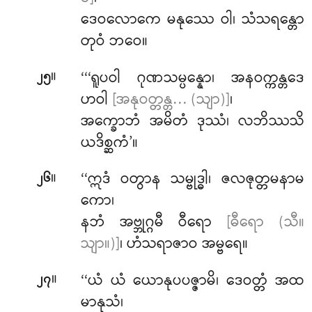
ဒေဝလောကေ မနုဿေ ဝါ၊ သံသရန္တော
တုဝံ ဘဝေ။
။
‘‘‘ရူပဝါ ဂုဏသမ္ပန္နော၊ အနဝက္ကန္တဒေ
၂၅
ဟဝါ
[အနုဝတ္တန္တ… (သျာ)]
၊
အက္ခောဘံ အမိတံ ဒုဿံ၊ လဘိဿသိ
ယဒိစ္ဆကံ’။
။
‘‘ဣဒံ ဝတွာန သမ္ဗုဒ္ဓါ၊ ဇလဇုတ္တမနာမ
၂၆
ကော၊
နဘံ အဗ္ဘုဂ္ဂမီ ဝီရော
[ဓီရော (သီ။
သျာ။)]
၊ ဟံသရာဇာဝ အမ္ဗရေ။
။
‘‘ယံ
ယံ ယောနုပပဇ္ဇာမိ၊ ဒေဝတ္တံ အထ
၂၇
မာနုသံ၊