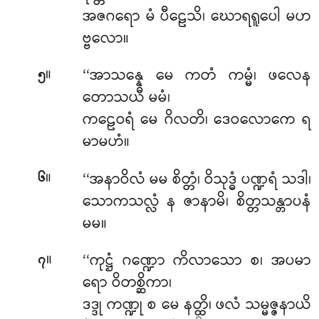
အဇဂရော မံ ပီဠေသိ၊ ဃောရရူပေါ မဟ
ဗ္ဗလော။
။
‘‘အာသန္နေ
မေ ကတံ ကမ္မံ၊ ဖလေန
၅
တောသယီ မမံ၊
ကဠေဝရံ မေ ဂိလတိ၊ ဒေဝလောကေ ရ
မာမဟံ။
။
‘‘အနာဝိလံ မမ စိတ္တံ၊ ဝိသုဒ္ဓံ ပဏ္ဍရံ သဒါ၊
၆
သောကသလ္လံ န ဇာနာမိ၊ စိတ္တသန္တာပနံ
မမ။
။
‘‘ကုဋ္ဌံ ဂဏ္ဍော ကိလာသော စ၊ အပမာ
၇
ရော ဝိတစ္ဆိကာ၊
ဒဒ္ဒု ကဏ္ဍု စ မေ နတ္ထိ၊ ဖလံ သမ္မဇ္ဇနာယိ