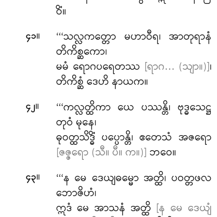
ဝိံ။
။
‘‘‘သလ္လကတ္တော မဟာဝီရ၊ အာတုရာနံ
၄၁
တိကိစ္ဆကော၊
မမံ ရောဂပရေတဿ
[ရာဂ… (သျာ။)]
၊
တိကိစ္ဆံ ဒေဟိ နာယက။
။
‘‘‘ကလ္လတ္ထိကာ ယေ ပဿန္တိ၊ ဗုဒ္ဓသေဋ္ဌ
၄၂
တုဝံ မုနေ၊
ဓုဝတ္ထသိဒ္ဓိံ ပပ္ပောန္တိ၊ ဧတေသံ အဇရော
[ဇဇ္ဇရော (သီ။ ပီ။ က။)]
ဘဝေ။
။
‘‘‘န
မေ ဒေယျဓမ္မော အတ္ထိ၊ ပဝတ္တဖလ
၄၃
ဘောဇိဟံ၊
ဣဒံ မေ အာသနံ အတ္ထိ
[န မေ ဒေယျံ