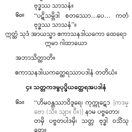
ဗုဒ္ဓဿ သာသနံ။
။
‘‘ပဋိသမ္ဘိဒါ စတဿော…ပေ… ကတံ
၆၀
ဗုဒ္ဓဿ သာသနံ’’။
ဣတ္ထံ သုဒံ အာယသ္မာ ဧကာသနဒါယကော ထေရော
ဣမာ ဂါထာယော
အဘာသိတ္ထာတိ။
ဧကာသနဒါယကတ္ထေရဿာပဒါနံ တတိယံ။
၄။ သတ္တကဒမ္ဗပုပ္ဖိယတ္ထေရအပဒါနံ
။
‘‘ဟိမဝန္တဿာဝိဒူရေ၊ ကုက္ကုဋော
[ကဒမ္
၆၁
ဗော (သီ။ သျာ။ ပီ။)]
နာမ ပဗ္ဗတော၊
တမှိ ပဗ္ဗတပါဒမှိ၊ သတ္တ ဗုဒ္ဓါ ဝသိံသု
တေ။