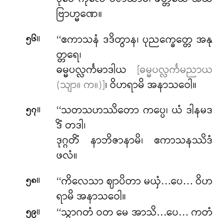
ဗြာဟ္မဏေ။
။
‘‘ဧကာသနံ ဒဒိတွာန၊ ပုညက္ခေတ္တေ အနု
၅၆
တ္တရေ၊
ဓမ္မပလ္လင်္ကမာဒါယ
[ဓမ္မပလ္လင်္ကမညာယ
(သျာ။ က။)]
၊ ဝိဟရာမိ အနာသဝေါ။
။
‘‘သတသဟဿိတော ကပ္ပေ၊ ယံ ဒါနမဒ
၅၇
ဒိံ တဒါ၊
ဒုဂ္ဂတိံ နာဘိဇာနာမိ၊ ဧကာသနဿိဒံ
ဖလံ။
။
‘‘ကိလေသာ ဈာပိတာ မယှံ…ပေ… ဝိဟ
၅၈
ရာမိ အနာသဝေါ။
။
‘‘သွာဂတံ ဝတ မေ အာသိ…ပေ… ကတံ
၅၉