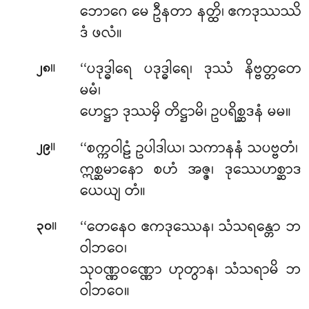
ဘောဂေ မေ ဦနတာ နတ္ထိ၊ ဧကဒုဿဿိ
ဒံ ဖလံ။
။
‘‘ပဒုဒ္ဓါရေ
ပဒုဒ္ဓါရေ၊ ဒုဿံ နိဗ္ဗတ္တတေ
၂၈
မမံ၊
ဟေဋ္ဌာ ဒုဿမှိ တိဋ္ဌာမိ၊ ဥပရိစ္ဆဒနံ မမ။
။
‘‘စက္ကဝါဠံ ဥပါဒါယ၊ သကာနနံ သပဗ္ဗတံ၊
၂၉
ဣစ္ဆမာနော စဟံ အဇ္ဇ၊ ဒုဿေဟစ္ဆာဒ
ယေယျ တံ။
။
‘‘တေနေဝ ဧကဒုဿေန၊ သံသရန္တော ဘ
၃၀
ဝါဘဝေ၊
သုဝဏ္ဏဝဏ္ဏော ဟုတွာန၊ သံသရာမိ ဘ
ဝါဘဝေ။