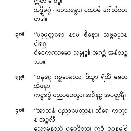
ဣတိ မံ ဝိဒူ၊
သုဒ္ဓိမဂ္ဂံ ဂဝေသန္တော၊ ဝသာမိ ဂေါသိတေ
တဒါ။
။
‘‘ပဒုမုတ္တရော နာမ ဇိနော၊ သဗ္ဗဓမ္မာန
၃၈
ပါရဂူ၊
ဝိဝေကကာမော သမ္ဗုဒ္ဓါ၊ အဂဉ္ဆိ အနိလဉ္ဇ
သာ။
။
‘‘ဝနဂ္ဂေ ဂစ္ဆမာနဿ၊ ဒိသွာ ရံသိံ မဟေ
၃၉
သိနော၊
ကဋ္ဌမဉ္စံ ပညာပေတွာ၊ အဇိနဉ္စ အပတ္ထရိံ။
။
‘‘အာသနံ
ပညာပေတွာန၊ သိရေ ကတွာ
၄၀
န အဉ္ဇလိံ၊
သောမနဿံ ပဝေဒိတွာ၊ ဣဒံ ဝစနမဗြ