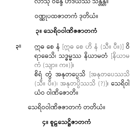
လာသု ဝိန္ဒေ ဟဒယဿ သန္တိန္တိ။
ဝဏ္ဏုပထဇာတကံ ဒုတိယံ။
၃။ သေရိဝဝါဏိဇဇာတကံ
။
ဣဓ
စေ နံ
[ဣဓ စေ ဟိ နံ (သီ။ ပီ။)]
ဝိ
၃
ရာဓေသိ၊ သဒ္ဓမ္မဿ နိယာမတံ
[နိယာမ
ကံ (သျာ။ က။)]
၊
စိရံ တွံ အနုတပ္ပေသိ
[အနုတပေဿသိ
(သီ။ ပီ။)၊ အနုတပ္ပိဿသိ (?)]
၊ သေရိဝါ
ယံဝ ဝါဏိဇောတိ။
သေရိဝဝါဏိဇဇာတကံ တတိယံ။
၄။ စူဠသေဋ္ဌိဇာတကံ