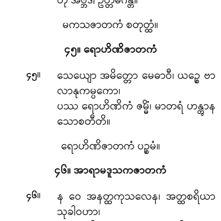
တု အဗ္ဘိဒါ ဥတ္တမင်္ဂန္တိ။
မကသဇာတကံ စတုတ္ထံ။
၄၅။ ရောဟိဏိဇာတကံ
။
သေယျော အမိတ္တော မေဓာဝီ၊ ယဉ္စေ ဗာ
၄၅
လာနုကမ္ပကော၊
ပဿ ရောဟိဏိကံ ဇမ္မိံ၊ မာတရံ ဟန္တွာန
သောစတီတိ။
ရောဟိဏိဇာတကံ ပဉ္စမံ။
၄၆။ အာရာမဒူသကဇာတကံ
။
န ဝေ အနတ္ထကုသလေန၊ အတ္ထစရိယာ
၄၆
သုခါဝဟာ၊