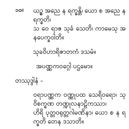
။
ယဉ္စ
အညေ န ရက္ခန္တိ၊ ယော စ အညေ န
၁၀
ရက္ခတိ၊
သ ဝေ ရာဇ သုခံ သေတိ၊ ကာမေသု အ
နပေက္ခဝါတိ။
သုခဝိဟာရိဇာတကံ ဒသမံ။
အပဏ္ဏကဝဂ္ဂေါ ပဌမော။
တဿုဒ္ဒါနံ –
ဝရာပဏ္ဏက ဝဏ္ဏုပထ သေရိဝရော၊ သု
ဝိစက္ခဏ တဏ္ဍုလနာဠိကဿာ၊
ဟိရိ ပုတ္တဝရုတ္တဂါမဏိနာ၊ ယော စ န ရ
က္ခတိ တေန ဒသာတိ။