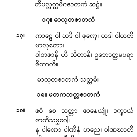
တိပလ္လတ္ထမိဂဇာတကံ ဆဋ္ဌံ။
၁၇။ မာလုတဇာတကံ
။
ကာဠေ
ဝါ ယဒိ ဝါ ဇုဏှေ၊ ယဒါ ဝါယတိ
၁၇
မာလုတော၊
ဝါတဇာနိ ဟိ သီတာနိ၊ ဥဘောတ္ထမပရာ
ဇိတာတိ။
မာလုတဇာတကံ သတ္တမံ။
၁၈။ မတကဘတ္တဇာတကံ
။
ဧဝံ စေ သတ္တာ ဇာနေယျုံ၊ ဒုက္ခာယံ
၁၈
ဇာတိသမ္ဘဝေါ၊
န ပါဏော ပါဏိနံ ဟညေ၊ ပါဏဃာတီ