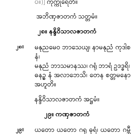
ပီ။)]
ကုက္ကုရေတိ။
အဘိဏှဇာတကံ သတ္တမံ။
၂၈။ နန္ဒိဝိသာလဇာတကံ
။
မနုညမေဝ
ဘာသေယျ၊ နာမနုညံ ကုဒါစ
၂၈
နံ၊
မနုညံ ဘာသမာနဿ၊ ဂရုံ ဘာရံ ဥဒဒ္ဓရိ၊
ဓနဉ္စ နံ အလာဘေသိ၊ တေန စတ္တမနော
အဟူတိ။
နန္ဒိဝိသာလဇာတကံ အဋ္ဌမံ။
၂၉။ ကဏှဇာတကံ
။
ယတော ယတော ဂရု ဓုရံ၊ ယတော ဂမ္ဘီ
၂၉