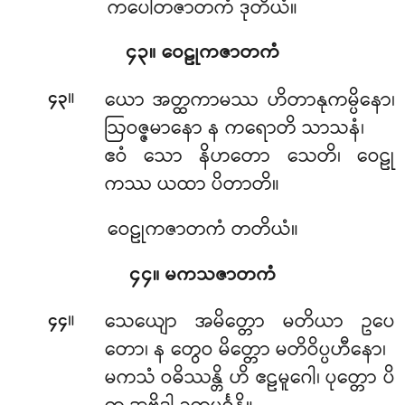
ကပေါတဇာတကံ ဒုတိယံ။
၄၃။ ဝေဠုကဇာတကံ
။
ယော အတ္ထကာမဿ ဟိတာနုကမ္ပိနော၊
၄၃
ဩဝဇ္ဇမာနော န ကရောတိ သာသနံ၊
ဧဝံ သော နိဟတော သေတိ၊ ဝေဠု
ကဿ ယထာ ပိတာတိ။
ဝေဠုကဇာတကံ တတိယံ။
၄၄။ မကသဇာတကံ
။
သေယျော
အမိတ္တော မတိယာ ဥပေ
၄၄
တော၊ န တွေဝ မိတ္တော မတိဝိပ္ပဟီနော၊
မကသံ ဝဓိဿန္တိ ဟိ ဧဠမူဂေါ၊ ပုတ္တော ပိ