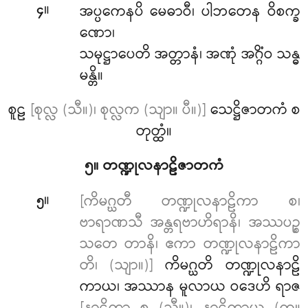
။
အပ္ပကေနပိ မေဓာဝီ၊ ပါဘတေန ဝိစက္ခ
၄
ဏော၊
သမုဋ္ဌာပေတိ အတ္တာနံ၊ အဏုံ အဂ္ဂိံဝ သန္ဓ
မန္တိ။
စူဠ
[စုလ္လ (သီ။)၊ စုလ္လက (သျာ။ ပီ။)]
သေဋ္ဌိဇာတကံ စ
တုတ္ထံ။
၅။ တဏ္ဍုလနာဠိဇာတကံ
။
[ကိမဂ္ဃတီ တဏ္ဍုလနာဠိကာ စ၊
၅
ဗာရာဏသီ အန္တရဗာဟိရာနိ၊ အဿပဉ္စ
သတေ တာနိ၊ ဧကာ တဏ္ဍုလနာဠိကာ
တိ၊ (သျာ။)]
ကိမဂ္ဃတိ တဏ္ဍုလနာဠိ
ကာယ၊ အဿာန မူလာယ ဝဒေဟိ ရာဇ