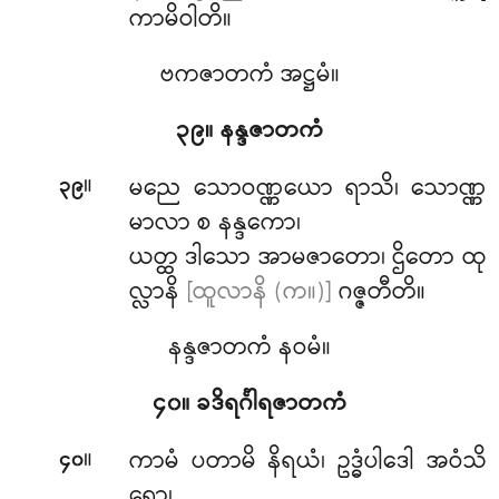
ကာမိဝါတိ။
ဗကဇာတကံ အဋ္ဌမံ။
၃၉။ နန္ဒဇာတကံ
။
မညေ
သောဝဏ္ဏယော ရာသိ၊ သောဏ္ဏ
၃၉
မာလာ စ နန္ဒကော၊
ယတ္ထ ဒါသော အာမဇာတော၊ ဌိတော ထု
လ္လာနိ
[ထူလာနိ (က။)]
ဂဇ္ဇတီတိ။
နန္ဒဇာတကံ နဝမံ။
၄၀။ ခဒိရင်္ဂါရဇာတကံ
။
ကာမံ
ပတာမိ နိရယံ၊ ဥဒ္ဓံပါဒေါ အဝံသိ
၄၀
ရော၊