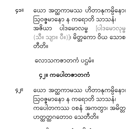
။
ယော
အတ္ထကာမဿ ဟိတာနုကမ္ပိနော၊
၄၁
ဩဝဇ္ဇမာနော န ကရောတိ သာသနံ၊
အဇိယာ ပါဒမောလမ္ဗ
[ပါဒမောလုမ္ဗ
(သီ။ သျာ။ ပီ။)]
၊ မိတ္တကော ဝိယ သောစ
တီတိ။
လောသကဇာတကံ ပဌမံ။
၄၂။ ကပေါတဇာတကံ
။
ယော
အတ္ထကာမဿ ဟိတာနုကမ္ပိနော၊
၄၂
ဩဝဇ္ဇမာနော န ကရောတိ သာသနံ၊
ကပေါတကဿ ဝစနံ အကတွာ၊ အမိတ္တ
ဟတ္ထတ္ထဂတောဝ သေတီတိ။