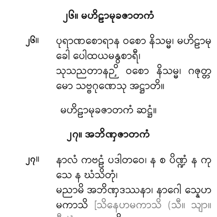
၂၆။ မဟိဠာမုခဇာတကံ
။
ပုရာဏစောရာန
ဝစော နိသမ္မ၊ မဟိဠာမု
၂၆
ခေါ ပေါထယမနွစာရီ၊
သုသညတာနဉှိ ဝစော နိသမ္မ၊ ဂဇုတ္တ
မော သဗ္ဗဂုဏေသု အဋ္ဌာတိ။
မဟိဠာမုခဇာတကံ ဆဋ္ဌံ။
၂၇။ အဘိဏှဇာတကံ
။
နာလံ ကဗဠံ ပဒါတဝေ၊ န စ ပိဏ္ဍံ န ကု
၂၇
သေ န ဃံသိတုံ၊
မညာမိ အဘိဏှဒဿနာ၊ နာဂေါ သ္နေဟ
မကာသိ
[သိနေဟမကာသိ (သီ။ သျာ။