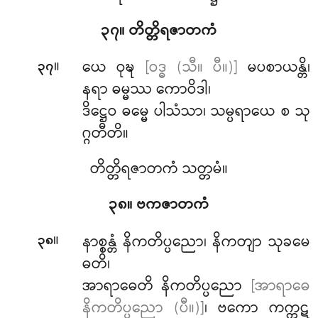
၃၇။ တိတ္တိရဇာတကံ
။
ယေ ဝုဍ္ဎ
[ဝဒ္ဓ (သီ။ ပီ။)]
မပစာယန္တိ၊
၃၇
နရာ ဓမ္မဿ ကောဝိဒါ၊
ဒိဋ္ဌေဝ ဓမ္မေ ပါသံသာ၊ သမ္ပရာယေ စ သု
ဂ္ဂတီတိ။
တိတ္တိရဇာတကံ သတ္တမံ။
၃၈။ ဗကဇာတကံ
။
နာစ္စန္တံ
နိကတိပ္ပညော၊ နိကတျာ သုခမေ
၃၈
ဓတိ၊
အာရာဓေတိ နိကတိပ္ပညော
[အာရာဓေ
နိကတိပ္ပညော (ပီ။)]
၊ ဗကော ကက္ကဋ