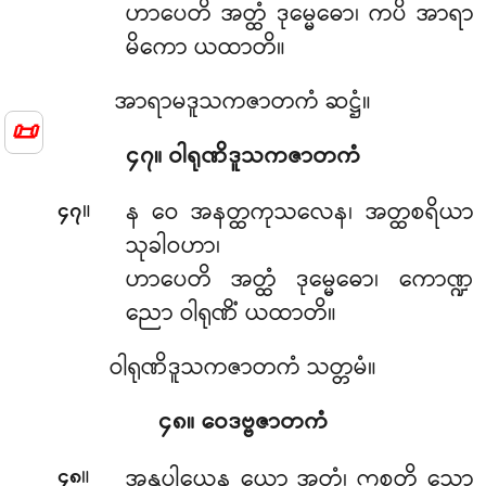
ဟာပေတိ အတ္ထံ ဒုမ္မေဓော၊ ကပိ အာရာ
မိကော ယထာတိ။
အာရာမဒူသကဇာတကံ ဆဋ္ဌံ။
📜
၄၇။ ဝါရုဏိဒူသကဇာတကံ
။
န
ဝေ အနတ္ထကုသလေန၊ အတ္ထစရိယာ
၄၇
သုခါဝဟာ၊
ဟာပေတိ အတ္ထံ ဒုမ္မေဓော၊ ကောဏ္ဍ
ညော ဝါရုဏိံ ယထာတိ။
ဝါရုဏိဒူသကဇာတကံ သတ္တမံ။
၄၈။ ဝေဒဗ္ဗဇာတကံ
။
အနုပါယေန
ယော အတ္ထံ၊ ဣစ္ဆတိ သော
၄၈