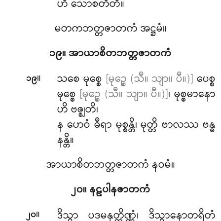
ဟိ သောစတီတိ။
မတကဘတ္တဇာတကံ အဋ္ဌမံ။
၁၉။ အာယာစိတဘတ္တဇာတကံ
။
သစေ
မုစ္စေ
[မုဉ္စေ (သီ။ သျာ။ ပီ။)]
ပေစ္စ
၁၉
မုစ္စေ
[မုဉ္စေ (သီ။ သျာ။ ပီ။)]
၊ မုစ္စမာနော
ဟိ ဗဇ္ဈတိ၊
န ဟေဝံ ဓီရာ မုစ္စန္တိ၊ မုတ္တိ ဗာလဿ ဗန္ဓ
နန္တိ။
အာယာစိတဘတ္တဇာတကံ နဝမံ။
၂၀။ နဠပါနဇာတကံ
။
ဒိသွာ ပဒမနုတ္တိဏ္ဏံ၊ ဒိသွာနောတရိတံ
၂၀