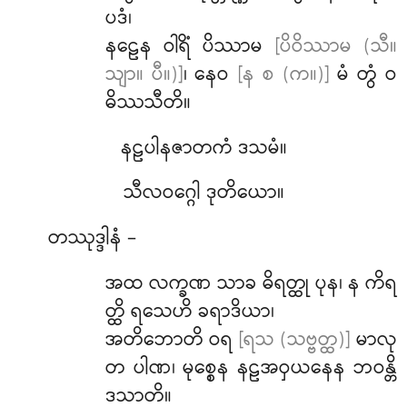
ပဒံ၊
နဠေန ဝါရိံ ပိဿာမ
[ပိဝိဿာမ (သီ။
သျာ။ ပီ။)]
၊ နေဝ
[န စ (က။)]
မံ တွံ ဝ
ဓိဿသီတိ။
နဠပါနဇာတကံ ဒသမံ။
သီလဝဂ္ဂေါ ဒုတိယော။
တဿုဒ္ဒါနံ –
အထ
လက္ခဏ သာခ ဓိရတ္ထု ပုန၊ န ကိရ
တ္ထိ ရသေဟိ ခရာဒိယာ၊
အတိဘောတိ ဝရ
[ရသ (သဗ္ဗတ္ထ)]
မာလု
တ ပါဏ၊ မုစ္စေန နဠအဝှယနေန ဘဝန္တိ
ဒသာတိ။