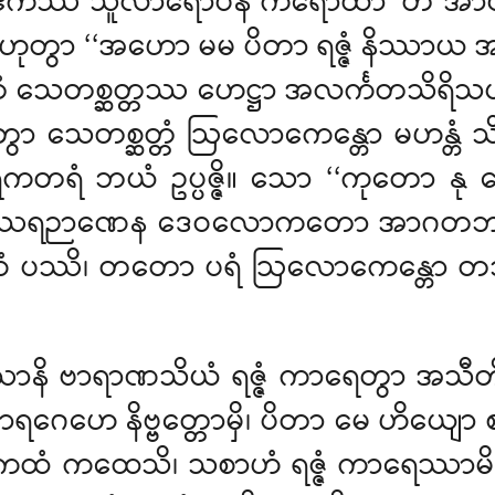
၊ ဧကဿ သူလာရောပနံ ကရောထာ’’တိ အာ
ုတွာ ‘‘အဟော မမ ပိတာ ရဇ္ဇံ နိဿာယ အ
န တံ သေတစ္ဆတ္တဿ ဟေဋ္ဌာ အလင်္ကတသိရိ
 ဥမ္မီလေတွာ သေတစ္ဆတ္တံ ဩလောကေန္တော မဟ
 ဘယံ ဥပ္ပဇ္ဇိ။ သော ‘‘ကုတော နု
 ဇာတိဿရဉာဏေန ဒေဝလောကတော အာဂတ
ဝံ ပဿိ၊ တတော ပရံ ဩလောကေန္တော တသ
နိ ဗာရာဏသိယံ ရဇ္ဇံ ကာရေတွာ 
ေဝ စောရဂေဟေ နိဗ္ဗတ္တောမှိ၊ ပိတာ မေ ဟိ
 ကထံ ကထေသိ၊ သစာဟံ ရဇ္ဇံ ကာရေဿာမိ၊ ပု