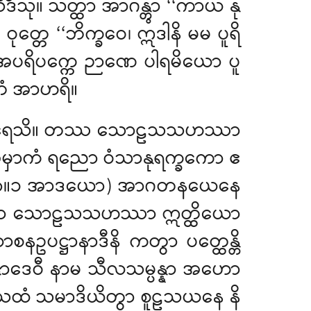
ီဒိံသု။ သတ္ထာ အာဂန္တွာ ‘‘ကာယ နု
ုတ္တေ ‘‘ဘိက္ခဝေ၊ ဣဒါနိ မမ ပူရိ
ေ အပရိပက္ကေ ဉာဏေ ပါရမိယော ပူ
ီတံ အာဟရိ။
ဇံ ကာရေသိ။ တဿ သောဠသသဟဿာ
‘အမှာကံ ရညော ဝံသာနုရက္ခကော ဧ
၂၀။၁ အာဒယော) အာဂတနယေနေ
တွာ သောဠသသဟဿာ ဣတ္ထိယော
နဥပဋ္ဌာနာဒီနိ ကတွာ ပတ္ထေန္တိ
္ဒာဒေဝီ နာမ သီလသမ္ပန္နာ အဟော
ဥပေါသထံ သမာဒိယိတွာ စူဠသယနေ နိ