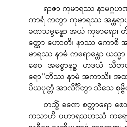
ရာဇာ ကုမာရဿ နာမဂ္ဂဟဏ
ကာရံ ကတွာ ကုမာရဿ အန္တရာယာ
ခဏသမ္ပန္နော အယံ ကုမာရော၊ တိဋ
တ္ထော ဟောတိ၊ နာဿ ကောစိ 
မာရဿ နာမံ ကရောန္တော ယသ္
စေဝ အမစ္စာနဉ္စ ဟဒယံ သီ
ရော’’တိဿ နာမံ အကာသိ။ အထ န
ပိယပုတ္တံ အာလိင်္ဂိတွာ သီသေ စု
တသ္မိံ
ခဏေ စတ္တာရော စ
ကသာဟိ ပဟာရသဟဿံ ကရောထ၊