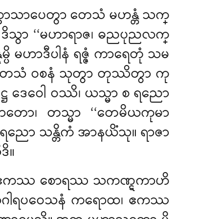
ာသာပေတွာ တေသံ မဟန္တံ သက္
ံ ဒိသွာ ‘‘မဟာရာဇ၊ ဓညပုညလက္
ပိ မဟာဒီပါနံ ရဇ္ဇံ ကာရေတုံ သမ
တေသံ ဝစနံ သုတွာ တုဿိတွာ ကု
 ဒေဝေါ ဝဿိ၊ ယသ္မာ စ ရညော
ာတော၊ တသ္မာ ‘‘တေမိယကုမာ
ညော သန္တိကံ အာနယိံသု။ ရာဇာ
ဒိ။
ေသု ဧကဿ စောရဿ သကဏ္ဋကာဟိ
နာဂါရပဝေသနံ ကရောထ၊ ဧကဿ