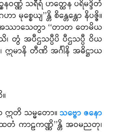
နဝဏ္ဏံ သရီရံ ဟတ္ထေန ပရိမဒ္ဒိတံ
စေယျ’’န္တိ စိန္တေန္တော နိပဇ္ဇိ။
တာ အဿာသေတွာ ‘‘တာတ တေမိယ
တွံ အပီဌသပ္ပီပိ ပီဌသပ္ပီ ဝိယ
ဣမာနိ တီဏိ အင်္ဂါနိ အဓိဋ္ဌာယ
ိ။
ာ ဣတိ သမ္မတော။
သဗ္ဗော ဇနော
ေတံ ကာဠကဏ္ဏိ’’န္တိ အဝမညတု၊