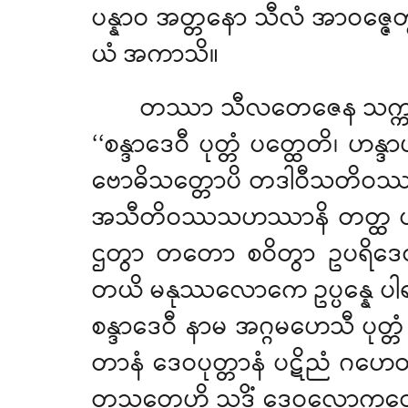
ပန္နာဝ အတ္တနော သီလံ အာဝဇ္ဇ
ယံ အကာသိ။
တဿာ သီလတေဇေန သက္ကဿ 
‘‘စန္ဒာဒေဝီ ပုတ္တံ ပတ္ထေတိ၊ ဟန
ဗောဓိသတ္တောပိ တဒါဝီသတိဝဿာ
အသီတိဝဿသဟဿာနိ တတ္ထ ပစ္စိ
ဌတွာ တတော စဝိတွာ ဥပရိဒေဝ
တယိ မနုဿလောကေ ဥပ္ပန္နေ ပါ
စန္ဒာဒေဝီ နာမ အဂ္ဂမဟေသီ ပုတ္တ
တာနံ ဒေဝပုတ္တာနံ ပဋိညံ ဂဟေတ
တသတေဟိ သဒ္ဓိံ ဒေဝလောကတော စဝ