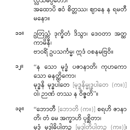
လ္လသမပ္ပိတော၊
အထောပိ ဧဝံ စိတ္တဿ၊ ဈာနေ န ရမတီ
မနော။
။
ဥတြသ္တံ ဒုက္ခိတံ ဒိသွာ၊ ဒေဝတာ အတ္ထ
၁၁
ကာမိနီ၊
ဗာဝရိံ ဥပသင်္ကမ္မ၊ ဣဒံ ဝစနမဗြဝိ။
။
‘‘န သော မုဒ္ဓံ ပဇာနာတိ၊ ကုဟကော
၁၂
သော ဓနတ္ထိကော၊
မုဒ္ဓနိ မုဒ္ဓပါတေ
[မုဒ္ဓနိမ္မုဒ္ဓပါတေ (က။)]
ဝါ၊ ဉာဏံ တဿ န ဝိဇ္ဇတိ’’။
။
‘‘ဘောတီ
[ဘောတိ (က။)]
စရဟိ ဇာနာ
၁၃
တိ၊ တံ မေ အက္ခာဟိ ပုစ္ဆိတာ၊
မုဒ္ဓံ မုဒ္ဓါဓိပါတဉ္စ
[မုဒ္ဓါတိပါတဉ္စ (က။)]
၊