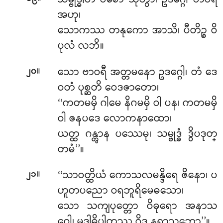
အဟု၊
သောကဿ တနုကော အာသိ၊ ပီတိဉ္စ ဝိ
ပုလံ လဘိ။
။
သော
ဗာဝရီ အတ္တမနော ဥဒဂ္ဂေါ၊ တံ ဒေ
၂၀
ဝတံ ပုစ္ဆတိ ဝေဒဇာတော၊
‘‘ကတမမှိ ဂါမေ နိဂမမှိ ဝါ ပန၊ ကတမမှိ
ဝါ ဇနပဒေ လောကနာထော၊
ယတ္ထ ဂန္တွာန ပဿေမု၊ သမ္ဗုဒ္ဓံ ဒွိပဒုတ္
တမံ’’။
။
‘‘သာဝတ္ထိယံ ကောသလမန္ဒိရေ ဇိနော၊ ပ
၂၁
ဟူတပညော ဝရဘူရိမေဓသော၊
သော သကျပုတ္တော ဝိဓုရော အနာသ
ဝေါ၊ မုဒ္ဓါဓိပါတဿ ဝိဒူ နရာသဘော’’။