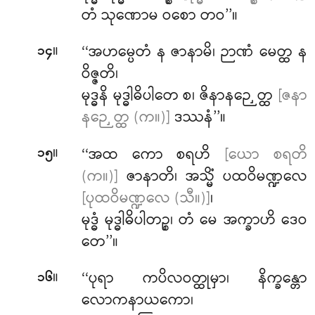
တံ သုဏောမ ဝစော တဝ’’။
။
‘‘အဟမ္ပေတံ န ဇာနာမိ၊ ဉာဏံ မေတ္ထ န
၁၄
ဝိဇ္ဇတိ၊
မုဒ္ဓနိ မုဒ္ဓါဓိပါတေ စ၊ ဇိနာနဉှေတ္ထ
[ဇနာ
နဉှေတ္ထ (က။)]
ဒဿနံ’’။
။
‘‘အထ
ကော စရဟိ
[ယော စရတိ
၁၅
(က။)]
ဇာနာတိ၊ အသ္မိံ ပထဝိမဏ္ဍလေ
[ပုထဝိမဏ္ဍလေ (သီ။)]
၊
မုဒ္ဓံ မုဒ္ဓါဓိပါတဉ္စ၊ တံ မေ အက္ခာဟိ ဒေဝ
တေ’’။
။
‘‘ပုရာ ကပိလဝတ္ထုမှာ၊ နိက္ခန္တော
၁၆
လောကနာယကော၊