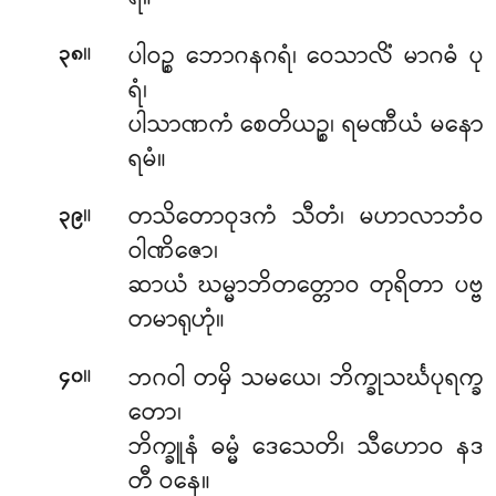
။
ပါဝဉ္စ ဘောဂနဂရံ၊ ဝေသာလိံ မာဂဓံ ပု
၃၈
ရံ၊
ပါသာဏကံ စေတိယဉ္စ၊ ရမဏီယံ မနော
ရမံ။
။
တသိတောဝုဒကံ သီတံ၊ မဟာလာဘံဝ
၃၉
ဝါဏိဇော၊
ဆာယံ ဃမ္မာဘိတတ္တောဝ တုရိတာ ပဗ္ဗ
တမာရုဟုံ။
။
ဘဂဝါ တမှိ သမယေ၊ ဘိက္ခုသင်္ဃပုရက္ခ
၄၀
တော၊
ဘိက္ခူနံ ဓမ္မံ ဒေသေတိ၊ သီဟောဝ နဒ
တီ ဝနေ။