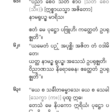
။
‘‘ပညာ စေဝ သတိ စာပိ
[သတီ စေဝ
၆၁
(သီ။)]
၊ [ဣစ္စာယသ္မာ အဇိတော]
နာမရူပဉ္စ မာရိသ၊
ဧတံ မေ ပုဋ္ဌော ပဗြူဟိ၊ ကတ္ထေတံ ဥပရု
ဇ္ဈတိ’’။
။
‘‘ယမေတံ ပဉှံ အပုစ္ဆိ၊ အဇိတ တံ ဝဒါမိ
၆၂
တေ၊
ယတ္ထ နာမဉ္စ ရူပဉ္စ၊ အသေသံ ဥပရုဇ္ဈတိ၊
ဝိညာဏဿ နိရောဓေန၊ ဧတ္ထေတံ ဥပရု
ဇ္ဈတိ’’။
။
‘‘ယေ စ သင်္ခါတဓမ္မာသေ၊ ယေ စ သေခါ
၆၃
[သေက္ခာ (က။)]
ပုထူ ဣဓ၊
တေသံ မေ နိပကော ဣရိယံ၊ ပုဋ္ဌော ပ