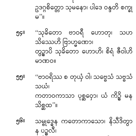
ဥဒဂ္ဂစိတ္တော သုမနော၊ ပါဒေ ဝန္ဒတိ စက္ခု
မ’’။
။
‘‘သုခိတော ဗာဝရီ ဟောတု၊ သဟ
၅၄
သိဿေဟိ ဗြာဟ္မဏော၊
တွဉ္စာပိ သုခိတော ဟောဟိ၊ စိရံ ဇီဝါဟိ
မာဏဝ။
။
‘‘ဗာဝရိဿ စ တုယှံ ဝါ၊ သဗ္ဗေသံ သဗ္ဗသံ
၅၅
သယံ၊
ကတာဝကာသာ ပုစ္ဆဝှော၊ ယံ ကိဉ္စိ မန
သိစ္ဆထ’’။
။
သမ္ဗုဒ္ဓေန ကတောကာသော၊ နိသီဒိတွာ
၅၆
န ပဉ္ဇလီ၊