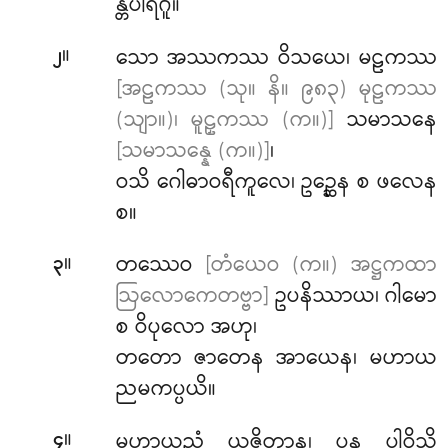
န္တပါရဂူ။
။
သော အဿကဿ ဝိသယေ၊ မဠကဿ
၂
[အဠကဿ (သု။ နိ။ ၉၈၃) မုဠကဿ
(သျာ။)၊ မူဠှကဿ (က။)]
သမာသနေ
[သမာသန္နေ (က။)]
၊
ဝသိ ဂေါဓာဝရီကူလေ၊ ဥဉ္ဆေန စ ဖလေန
စ။
။
တဿေဝ
[တံယေဝ (က။) အဋ္ဌကထာ
၃
ဩလောကေတဗ္ဗာ]
ဥပနိဿာယ၊ ဂါမော
စ ဝိပုလော အဟု၊
တတော ဇာတေန အာယေန၊ မဟာယ
ညမကပ္ပယိ။
။
မဟာယညံ ယဇိတွာန၊ ပုန ပါဝိသိ
၄