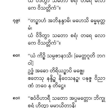
ယံ ဝိဒိတွာ သတော စရံ၊ တရေ လော
ကေ ဝိသတ္တိကံ’’။
။
‘‘တဉ္စာဟံ အဘိနန္ဒာမိ၊ မဟေသိ ဓမ္မမုတ္တ
၇၉
မံ၊
ယံ ဝိဒိတွာ သတော စရံ၊ တရေ လော
ကေ ဝိသတ္တိကံ’’။
။
‘‘ယံ ကိဉ္စိ သမ္ပဇာနာသိ၊ [မေတ္တဂူတိ ဘဂ
၈၀
ဝါ]
ဥဒ္ဓံ အဓော တိရိယဉ္စာပိ မဇ္ဈေ၊
ဧတေသု နန္ဒိဉ္စ နိဝေသနဉ္စ၊ ပနုဇ္ဇ ဝိညာ
ဏံ ဘဝေ န တိဋ္ဌေ။
။
‘‘ဧဝံဝိဟာရီ
သတော အပ္ပမတ္တော၊ ဘိက္ခု
၈၁
စရံ ဟိတွာ မမာယိတာနိ၊